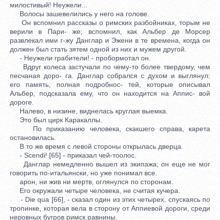
милостивый! Неужели...
Волосы зашевелились у него на голове.
Он вспомнил рассказы о римских разбойниках, торым не
верили в Пари- же; вспомнил, как Альбер де Морсер
развлекал ими г-жу Данглар и Эжени в те времена, когда он
должен был стать зятем одной из них и мужем другой.
- Неужели грабители! - пробормотал он.
Вдруг колеса застучали по чему-то более твердому, чем
песчаная доро- га. Данглар собрался с духом и выглянул:
его память, полная подробнос- тей, которые описывал
Альбер, подсказала ему, что он находится на Аппис- вой
дороге.
Налево, в низине, виднелась круглая выемка.
Это был цирк Каракаллы.
По приказанию человека, скакшего справа, карета
остановилась.
В то же время с левой стороны открылась дверца.
- Scendi! [65] - приказал чей-тоолос.
Данглар немедленно вышел из экипажа; он еще не мог
говорить по-итальянски, но уже понимал все.
арон, ни жив ни мертв, оглянулся по сторонам.
Его окружали четыре человека, не считая кучера.
- Die qua [66], - сказал один из этих четырех, спускаясь по
тропинке, которая вела в сторону от Аппиевой дороги, среди
неровных бугров римск равнины.