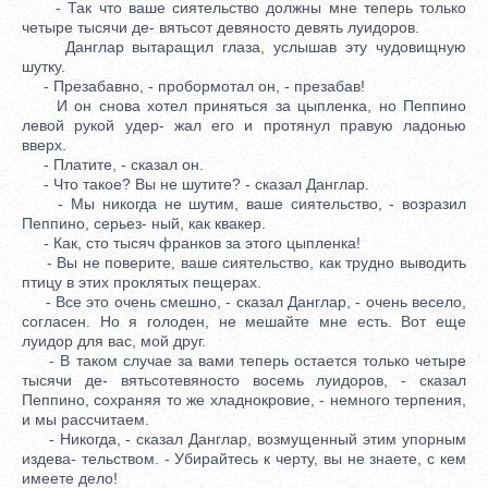
- Так что ваше сиятельство должны мне теперь только
четыре тысячи де- вятьсот девяносто девять луидоров.
Данглар вытаращил глаза, услышав эту чудовищную
шутку.
- Презабавно, - пробормотал он, - презабав!
И он снова хотел приняться за цыпленка, но Пеппино
левой рукой удер- жал его и протянул правую ладонью
вверх.
- Платите, - сказал он.
- Что такое? Вы не шутите? - сказал Данглар.
- Мы никогда не шутим, ваше сиятельство, - возразил
Пеппино, серьез- ный, как квакер.
- Как, сто тысяч франков за этого цыпленка!
- Вы не поверите, ваше сиятельство, как трудно выводить
птицу в этих проклятых пещерах.
- Все это очень смешно, - сказал Данглар, - очень весело,
согласен. Но я голоден, не мешайте мне есть. Вот еще
луидор для вас, мой друг.
- В таком случае за вами теперь остается только четыре
тысячи де- вятьсотевяносто восемь луидоров, - сказал
Пеппино, сохраняя то же хладнокровие, - немного терпения,
и мы рассчитаем.
- Никогда, - сказал Данглар, возмущенный этим упорным
издева- тельством. - Убирайтесь к черту, вы не знаете, с кем
имеете дело!