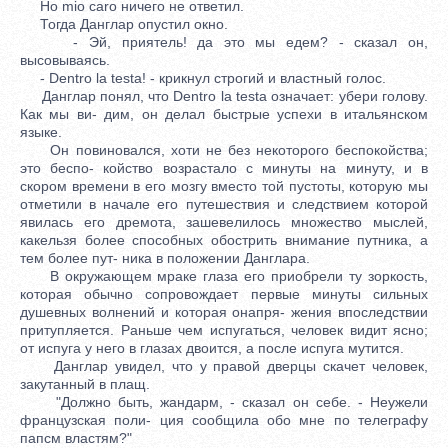
Но mio саrо ничего не ответил.
Тогда Данглар опустил окно.
- Эй, приятель! да это мы едем? - сказал он,
высовываясь.
- Dentro la testa! - крикнул строгий и властный голос.
Данглар понял, что Dentro la testa означает: убери голову.
Как мы ви- дим, он делал быстрые успехи в итальянском
языке.
Он повиновался, хоти не без некоторого беспокойства;
это беспо- койство возрастало с минуты на минуту, и в
скором времени в его мозгу вместо той пустоты, которую мы
отметили в начале его путешествия и следствием которой
явилась его дремота, зашевелилось множество мыслей,
какельзя более способных обострить внимание путника, а
тем более пут- ника в положении Данглара.
В окружающем мраке глаза его приобрели ту зоркость,
которая обычно сопровождает первые минуты сильных
душевных волнений и которая онапря- жения впоследствии
притупляется. Раньше чем испугаться, человек видит ясно;
от испуга у него в глазах двоится, а после испуга мутится.
Данглар увидел, что у правой дверцы скачет человек,
закутанный в плащ.
"Должно быть, жандарм, - сказал он себе. - Неужели
французская поли- ция сообщила обо мне по телеграфу
папсм властям?"