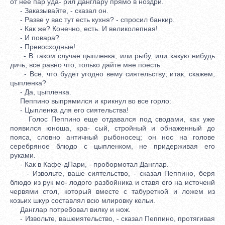
от нее пар уда- рил Данглару прямо в ноздри.
- Заказывайте, - сказал он.
- Разве у вас тут есть кухня? - спросил банкир.
- Как же? Конечно, есть. И великолепная!
- И повара?
- Превосходные!
- В таком случае цыпленка, или рыбу, или какую нибудь
дичь; все равно что, только дайте мне поесть.
- Все, что будет угодно вему сиятельству; итак, скажем,
цыпленка?
- Да, цыпленка.
Пеппино выпрямился и крикнул во все горло:
- Цыпленка для его сиятельства!
Голос Пеппино еще отдавался под сводами, как уже
появился юноша, кра- сый, стройный и обнаженный до
пояса, словно античный рыбоносец; он нос на голове
серебряное блюдо с цыпленком, не придерживая его
руками.
- Как в Кафе-дПари, - пробормотал Данглар.
- Извольте, ваше сиятельство, - сказал Пеппино, беря
блюдо из рук мо- лодого разбойника и ставя его на источенй
червями стол, который вместе с табуреткой и ложем из
козьих шкур составлял всю млировку кельи.
Данглар потребовал вилку и нож.
- Извольте, вашеиятельство, - сказал Пеппино, протягивая