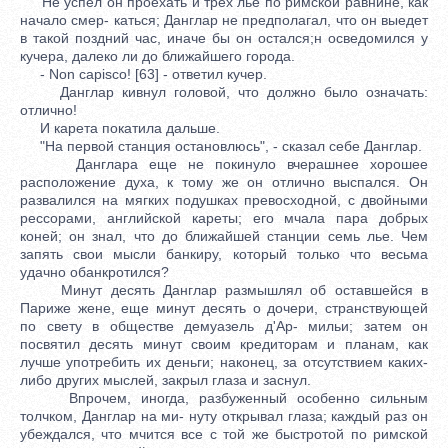
Не успел он проехать и трех лье по римской равнине, как
начало смер- каться; Данглар не предполагал, что он выедет
в такой поздний час, иначе бы он остался;н осведомился у
кучера, далеко ли до ближайшего города.
- Non capisco! [63] - ответил кучер.
Данглар кивнул головой, что должно было означать:
отлично!
И карета покатила дальше.
"На первой станция остановлюсь", - сказал себе Данглар.
Данглара еще не покинуло вчерашнее хорошее
расположение духа, к тому же он отлично выспался. Он
развалился на мягких подушках превосходной, с двойными
рессорами, английской кареты; его мчала пара добрых
коней; он знал, что до ближайшей станции семь лье. Чем
запять свои мысли банкиру, который только что весьма
удачно обанкротился?
Минут десять Данглар размышлял об оставшейся в
Париже жене, еще минут десять о дочери, странствующей
по свету в обществе демуазель д'Ар- мильи; затем он
посвятил десять минут своим кредиторам и планам, как
лучше употребить их деньги; наконец, за отсутствием каких-
либо других мыслей, закрыл глаза и заснул.
Впрочем, иногда, разбуженный особенно сильным
толчком, Данглар на ми- нуту открывал глаза; каждый раз он
убеждался, что мчится все с той же быстротой по римской