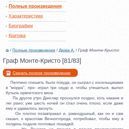
Полные произведения
Характеристики
Биографии
Критика
/
Полные произведения
/
Дюма А.
/
Граф Монте-Кристо
Граф Монте-Кристо [81/83]
Скачать полное произведение
Пеппино спешить было покуда; он сыграл с носильщиками
в "морра", про- играл три скудо и, чтобы утешиться, выпил
бутыль орвпетского вина.
Па другое утро Данглар проснулся поздно, хоть накане и
лег рано; уже шесть ночей он спал очень плохо, если даже
ему и удавалось заснуть.
Он плотно позавтракал и, равнодушный, как он и сам
сказал, к красотам Вечноггорода, потребовал, чтобы ему в
полдень подали почтовых лошадей.
Но Данглар не принял в расчет придирчивости