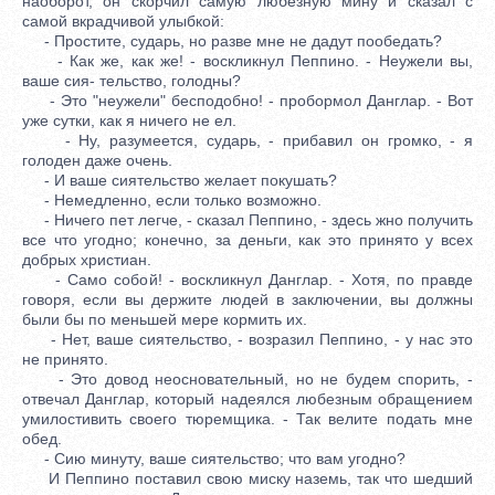
наоборот, он скорчил самую любезную мину и сказал с
самой вкрадчивой улыбкой:
- Простите, сударь, но разве мне не дадут пообедать?
- Как же, как же! - воскликнул Пеппино. - Неужели вы,
ваше сия- тельство, голодны?
- Это "неужели" бесподобно! - пробормол Данглар. - Вот
уже сутки, как я ничего не ел.
- Ну, разумеется, сударь, - прибавил он громко, - я
голоден даже очень.
- И ваше сиятельство желает покушать?
- Немедленно, если только возможно.
- Ничего пет легче, - сказал Пеппино, - здесь жно получить
все что угодно; конечно, за деньги, как это принято у всех
добрых христиан.
- Само собой! - воскликнул Данглар. - Хотя, по правде
говоря, если вы держите людей в заключении, вы должны
были бы по меньшей мере кормить их.
- Нет, ваше сиятельство, - возразил Пеппино, - у нас это
не принято.
- Это довод неосновательный, но не будем спорить, -
отвечал Данглар, который надеялся любезным обращением
умилостивить своего тюремщика. - Так велите подать мне
обед.
- Сию минуту, ваше сиятельство; что вам угодно?
И Пеппино поставил свою миску наземь, так что шедший