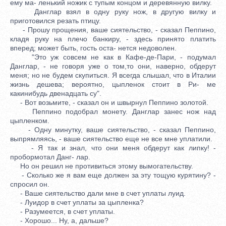
ему ма- ленький ножик с тупым концом и деревянную вилку.
Данглар взял в одну руку нож, в другую вилку и
приготовился резать птицу.
- Прошу прощения, ваше сиятельство, - сказал Пеппино,
кладя руку на плечо банкиру, - здесь принято платить
вперед; может быть, гость оста- нется недоволен.
"Это уж совсем не как в Кафе-де-Пари, - подумал
Данглар, - не говоря уже о том,то они, наверно, обдерут
меня; но не будем скупиться. Я всегда слышал, что в Италии
жизнь дешева; вероятно, цыпленок стоит в Ри- ме
какинибудь двенадцать су".
- Вот возьмите, - сказал он и швырнул Пеппино золотой.
Пеппино подобрал монету. Данглар занес нож над
цыпленком.
- Одну минутку, ваше сиятельство, - сказал Пеппино,
выпрямляясь, - ваше сиятельство еще не все мне уплатили.
- Я так и знал, что они меня обдерут как липку! -
пробормотал Данг- лар.
Но он решил не противиться этому вымогательству.
- Сколько же я вам еще должен за эту тощую курятину? -
спросил он.
- Ваше сиятельство дали мне в счет уплаты луид.
- Луидор в счет уплаты за цыпленка?
- Разумеется, в счет уплаты.
- Хорошо... Ну, а, дальше?