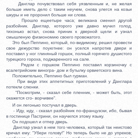
Данглар почувствовал себя уязвленным и, не желая
больше иметь дело с таким неучем, снова улегся на козьи
шкуры и не проронил больше ни слова.
Прошло ещеетыре часа; великана сменил другой
разбойник. Данглар, которого уже давно мучил голод,
тихонько встал, снова приник к дверной щели и узнал
смышленую физиономию своего провожатого.
Это был Пеппино, который, по-видимому, решил провести
свое дежурство поуютнее: он уселся напротив двери и
поставил у ног глиняный горшок, полный горячего душистого
турецкого гороха, поджаренного на сале.
Рядом с горшком Пеппино поставил корзиночку с
всалетрийским виногра- дом и бутылку орвиетского вина.
Положительно, Пеппино был гурман.
При виде этих аппетитных приготовлений у Данглара
потекли слюнки.
"Посмотрим, - сказал себе пленник, - может быть, этот
окажется сго- ворчивее".
И он легонько постучал в дверь.
- Иду, иду, - сказал разбойник по-французски, ибо, бывая
в гостинице Пастрини, он научился этому языку.
Он подошел и отпер дверь.
Данглар узнал в нем того человека, который так неистово
кричал ему: "Убери голову!" Но теперь было не до упреков;