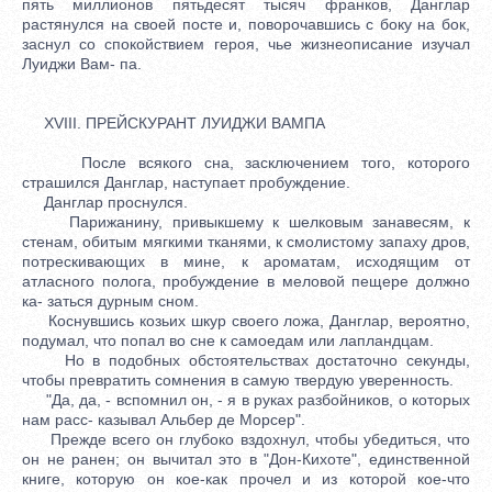
пять миллионов пятьдесят тысяч франков, Данглар
растянулся на своей посте и, поворочавшись с боку на бок,
заснул со спокойствием героя, чье жизнеописание изучал
Луиджи Вам- па.
XVIII. ПРЕЙСКУРАНТ ЛУИДЖИ ВАМПА
После всякого сна, засключением того, которого
страшился Данглар, наступает пробуждение.
Данглар проснулся.
Парижанину, привыкшему к шелковым занавесям, к
стенам, обитым мягкими тканями, к смолистому запаху дров,
потрескивающих в мине, к ароматам, исходящим от
атласного полога, пробуждение в меловой пещере должно
ка- заться дурным сном.
Коснувшись козьих шкур своего ложа, Данглар, вероятно,
подумал, что попал во сне к самоедам или лапландцам.
Но в подобных обстоятельствах достаточно секунды,
чтобы превратить сомнения в самую твердую уверенность.
"Да, да, - вспомнил он, - я в руках разбойников, о которых
нам расс- казывал Альбер де Морсер".
Прежде всего он глубоко вздохнул, чтобы убедиться, что
он не ранен; он вычитал это в "Дон-Кихоте", единственной
книге, которую он кое-как прочел и из которой кое-что