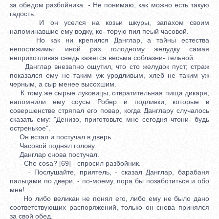
за обедом разбойника. - Не понимаю, как можно есть такую
гадость.
И он уселся на козьи шкуры, запахом своим
напоминавшие ему водку, ко- торую пил пеый часовой.
Но как ни крепился Данглар, а тайны естества
непостижимы: иной раз голодному желудку самая
неприхотливая снедь кажется весьма соблазни- тельной.
Данглар внезапно ощутил, что сто желудок пуст; страж
показался ему не таким уж уродливым, хлеб не таким уж
черным, а сыр менее высохшим.
К тому же сырые луковицы, отвратительная пища дикаря,
напомнили ему соусы Робер и подливки, которые в
совершенстве стряпал его повар, когда Данглару случалось
сказать ему: "Денизо, приготовьте мне сегодня чтони- будь
остренькое".
Он встал и постучал в дверь.
Часовой поднял голову.
Данглар снова постучал.
- Che cosa? [69] - спросил разбойник.
- Послушайте, приятель, - сказал Данглар, барабаня
пальцами по двери, - по-моему, пора бы позаботиться и обо
мне!
Но либо великан не понял его, либо ему не было дано
соответствующих распоряжений, только он снова принялся
за свой обед.