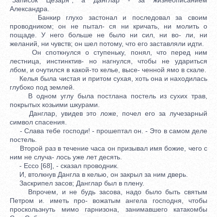
Александра.
Банкир глухо застонал и последовал за своим
проводником; он не пытал- ся ни кричать, ни молить о
пощаде. У него больше не было ни сил, ни во- ли, ни
желаний, ни чувств; он шел потому, что его заставляли идти.
Он споткнулся о ступеньку, понял, что перед ним
лестница, инстинктив- но нагнулся, чтобы не удариться
лбом, и очутился в какой-то келье, высе- ченной ямо в скале.
Келья была чистая и притом сухая, хоть она и находилась
глубоко под землей.
В одном углу была постлана постель из сухих трав,
покрытых козьими шкурами.
Данглар, увидев это ложе, почел его за лучезарный
символ спасения.
- Слава тебе господи! - прошептал он. - Это в самом деле
постель.
Второй раз в течение часа он призывал имя божие, чего с
ним не случа- лось уже лет десять.
- Ессо [68], - сказал проводник.
И, втолкнув Дангла в келью, он закрыл за ним дверь.
Заскрипел засов; Данглар был в плену.
Впрочем, и не будь засова, надо было быть святым
Петром и. иметь про- вожатым ангела господня, чтобы
проскользнуть мимо гарнизона, занимавшего катакомбы