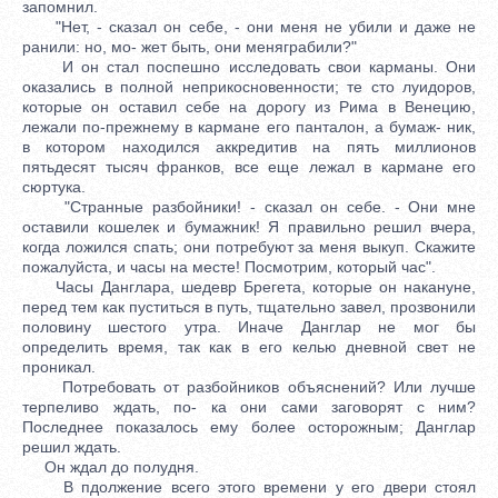
запомнил.
"Нет, - сказал он себе, - они меня не убили и даже не
ранили: но, мо- жет быть, они меняграбили?"
И он стал поспешно исследовать свои карманы. Они
оказались в полной неприкосновенности; те сто луидоров,
которые он оставил себе на дорогу из Рима в Венецию,
лежали по-прежнему в кармане его панталон, а бумаж- ник,
в котором находился аккредитив на пять миллионов
пятьдесят тысяч франков, все еще лежал в кармане его
сюртука.
"Странные разбойники! - сказал он себе. - Они мне
оставили кошелек и бумажник! Я правильно решил вчера,
когда ложился спать; они потребуют за меня выкуп. Скажите
пожалуйста, и часы на месте! Посмотрим, который час".
Часы Данглара, шедевр Брегета, которые он накануне,
перед тем как пуститься в путь, тщательно завел, прозвонили
половину шестого утра. Иначе Данглар не мог бы
определить время, так как в его келью дневной свет не
проникал.
Потребовать от разбойников объяснений? Или лучше
терпеливо ждать, по- ка они сами заговорят с ним?
Последнее показалось ему более осторожным; Данглар
решил ждать.
Он ждал до полудня.
В пдолжение всего этого времени у его двери стоял