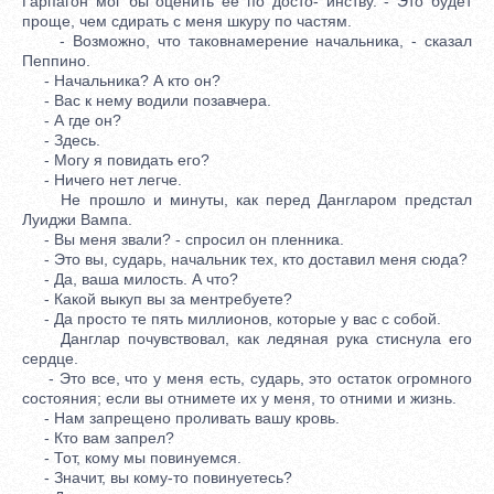
Гарпагон мог бы оценить ее по досто- инству. - Это будет
проще, чем сдирать с меня шкуру по частям.
- Возможно, что таковнамерение начальника, - сказал
Пеппино.
- Начальника? А кто он?
- Вас к нему водили позавчера.
- А где он?
- Здесь.
- Могу я повидать его?
- Ничего нет легче.
Не прошло и минуты, как перед Дангларом предстал
Луиджи Вампа.
- Вы меня звали? - спросил он пленника.
- Это вы, сударь, начальник тех, кто доставил меня сюда?
- Да, ваша милость. А что?
- Какой выкуп вы за ментребуете?
- Да просто те пять миллионов, которые у вас с собой.
Данглар почувствовал, как ледяная рука стиснула его
сердце.
- Это все, что у меня есть, сударь, это остаток огромного
состояния; если вы отнимете их у меня, то отними и жизнь.
- Нам запрещено проливать вашу кровь.
- Кто вам запрел?
- Тот, кому мы повинуемся.
- Значит, вы кому-то повинуетесь?