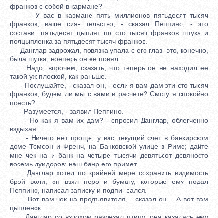
франков с собой в кармане?
- У вас в кармане пять миллионов пятьдесят тысяч
франков, ваше сия- тельство, - сказал Пеппино, - это
составит пятьдесят цыплят по сто тысяч франков штука и
полцыпленка за пятьдесят тысяч франков.
Данглар задрожал, повязка упала с его глаз: это, конечно,
была шутка, ноеперь он ее понял.
Надо, впрочем, сказать, что теперь он не находил ее
такой уж плоской, как раньше.
- Послушайте, - сказал он, - если я вам дам эти сто тысяч
франков, будем ли мы с вами в расчете? Смогу я спокойно
поесть?
- Разумеется, - заявил Пеппино.
- Но как я вам их дам? - спросил Данглар, облегченно
вздыхая.
- Ничего нет проще; у вас текущий счет в банкирском
доме Томсон и Френч, на Банковской улице в Риме; дайте
мне чек на и банк на четыре тысячи девятьсот девяносто
восемь луидоров: наш банр его примет.
Данглар хотел по крайней мере сохранить видимость
брой воли; он взял перо и бумагу, которые ему подал
Пеппино, написал записку и подпи- сался.
- Вот вам чек на предъявителя, - сказал он. - А вот вам
цыпленок.
Данглар со вздохом разрезал птицу; она казалась ему