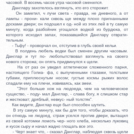
часовой. В восемь часов утра часовой сменился.
Данглару захотелось взглянуть, кто его сторожит.
Он заметил, ч лучи света - правда, не дневного, а от
лампы - прони- кали сквозь ще между плохо пригнанными
досками двери; он подошел к од- ной из этих лей в ту самую
минуту, когда разбойник угощался водкой из бурдюка, от
которого исходил запах, показавшийся Данглару отврати-
тельным.
- Тьфу! - проворчал он, отступив в глубь своей кельи.
В полдень любель водки был сменен другим часовым.
Данглар и тут по- любопытствовал взглянуть на своего
нового сторожа; он опять придвинулся к щели.
На от раз он увидел атлетически сложенного парня,
настоящего Голиа- фа, с выпученными глазами, толстыми
губами, приплюснутым носом; густые космы рыжих волос
спадали ему на плечи, извиваясь, как змеи.
"Этот больше хож на людоеда, чем на человеческое
существо, - поду- мал Данглар, - слава богу, я слишком стар
и жестковат; дряблый, невкус- ный толстяк".
Как видите, Данглар еще был способен шутить.
В эту самую минуту, как бы для того, чтобы доказать, что
он отнюдь не людоед, страж уселся против двери, вытащил
из своей котомки ломоть чер- ного хлеба, несколько луковиц
и кусок сыру и начал жадно глощать все это.
- Черт знает что, - сказал Данглар, наблюдая сквозь щели