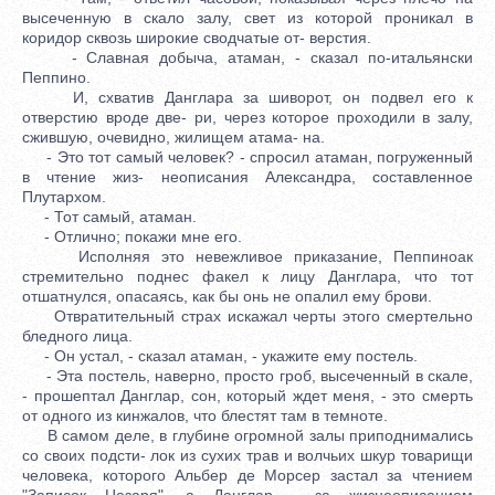
высеченную в скало залу, свет из которой проникал в
коридор сквозь широкие сводчатые от- верстия.
- Славная добыча, атаман, - сказал по-итальянски
Пеппино.
И, схватив Данглара за шиворот, он подвел его к
отверстию вроде две- ри, через которое проходили в залу,
сжившую, очевидно, жилищем атама- на.
- Это тот самый человек? - спросил атаман, погруженный
в чтение жиз- неописания Александра, составленное
Плутархом.
- Тот самый, атаман.
- Отлично; покажи мне его.
Исполняя это невежливое приказание, Пеппиноак
стремительно поднес факел к лицу Данглара, что тот
отшатнулся, опасаясь, как бы онь не опалил ему брови.
Отвратительный страх искажал черты этого смертельно
бледного лица.
- Он устал, - сказал атаман, - укажите ему постель.
- Эта постель, наверно, просто гроб, высеченный в скале,
- прошептал Данглар, сон, который ждет меня, - это смерть
от одного из кинжалов, что блестят там в темноте.
В самом деле, в глубине огромной залы приподнимались
со своих подсти- лок из сухих трав и волчьих шкур товарищи
человека, которого Альбер де Морсер застал за чтением
"Записок Цезаря", а Данглар - за жизнеописанием