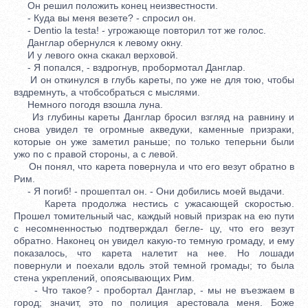
Он решил положить конец неизвестности.
- Куда вы меня везете? - спросил он.
- Dentio la testa! - угрожающе повторил тот же голос.
Данглар обернулся к левому окну.
И у левого окна скакал верховой.
- Я попался, - вздрогнув, пробормотал Данглар.
И он откинулся в глубь кареты, по уже не для тою, чтобы
вздремнуть, а чтобсобраться с мыслями.
Немного погодя взошла луна.
Из глубины кареты Данглар бросил взгляд на равнину и
снова увидел те огромные акведуки, каменные призраки,
которые он уже заметил раньше; по только теперьни были
ужо по с правой стороны, а с левой.
Он понял, что карета повернула и что его везут обратно в
Рим.
- Я погиб! - прошептал он. - Они добились моей выдачи.
Карета продолжа нестись с ужасающей скоростью.
Прошел томительный час, каждый новый призрак на ею пути
с несомненностью подтверждал бегле- цу, что его везут
обратно. Наконец он увидел какую-то темную громаду, и ему
показалось, что карета налетит на нее. Но лошади
повернули и поехали вдоль этой темной громады; то была
стена укреплений, опоясывающих Рим.
- Что такое? - пробортал Данглар, - мы не въезжаем в
город; значит, это по полиция арестовала меня. Боже