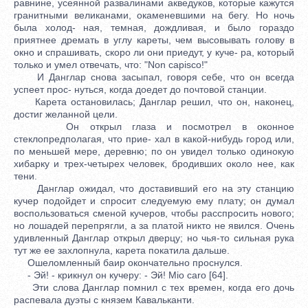
равнине, усеянной развалинами акведуков, которые кажутся
гранитными великанами, окаменевшими на бегу. Но ночь
была холод- ная, темная, дождливая, и было гораздо
приятнее дремать в углу кареты, чем высовывать голову в
окно и спрашивать, скоро ли они приедут, у куче- ра, который
только и умел отвечать, что: "Non capisco!"
И Данглар снова засыпал, говоря себе, что он всегда
успеет прос- нуться, когда доедет до почтовой станции.
Карета остановилась; Данглар решил, что он, наконец,
достиг желанной цели.
Он открыл глаза и посмотрел в оконное
стеклопредполагая, что прие- хал в какой-нибудь город или,
по меньшей мере, деревню; по он увидел только одинокую
хибарку и трех-четырех человек, бродивших около нее, как
тени.
Данглар ожидал, что доставивший его на эту станцию
кучер подойдет и спросит следуемую ему плату; он думал
воспользоваться сменой кучеров, чтобы расспросить нового;
но лошадей перепрягли, а за платой никто не явился. Очень
удивленный Данглар открыл дверцу; но чья-то сильная рука
тут же ее захлопнула, карета покатила дальше.
Ошеломленный баир окончательно проснулся.
- Эй! - крикнул он кучеру: - Эй! Mio caro [64].
Эти слова Данглар помнил с тех времен, когда его дочь
распевала дуэты с князем Кавальканти.