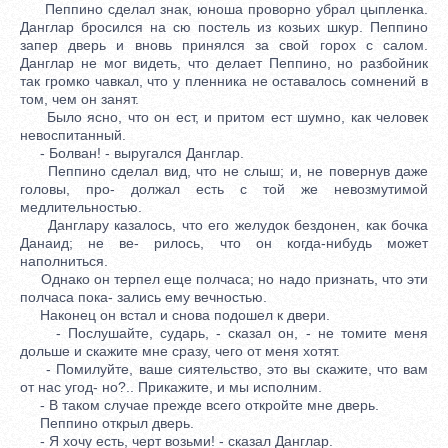
Пеппино сделал знак, юноша проворно убрал цыпленка.
Данглар бросился на сю постель из козьих шкур. Пеппино
запер дверь и вновь принялся за свой горох с салом.
Данглар не мог видеть, что делает Пеппино, но разбойник
так громко чавкал, что у пленника не оставалось сомнений в
том, чем он занят.
Было ясно, что он ест, и притом ест шумно, как человек
невоспитанный.
- Болван! - выругался Данглар.
Пеппино сделал вид, что не слыш; и, не повернув даже
головы, про- должал есть с той же невозмутимой
медлительностью.
Данглару казалось, что его желудок бездонен, как бочка
Данаид; не ве- рилось, что он когда-нибудь может
наполниться.
Однако он терпел еще полчаса; но надо признать, что эти
полчаса пока- зались ему вечностью.
Наконец он встал и снова подошел к двери.
- Послушайте, сударь, - сказал он, - не томите меня
дольше и скажите мне сразу, чего от меня хотят.
- Помилуйте, ваше сиятельство, это вы скажите, что вам
от нас угод- но?.. Прикажите, и мы исполним.
- В таком случае прежде всего откройте мне дверь.
Пеппино открыл дверь.
- Я хочу есть, черт возьми! - сказал Данглар.