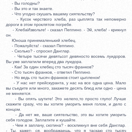
- Вы голодны?
- Вы это и так знаете.
- Что угодно скушать вашему сиятельству?
- Кусок черствого хлеба, раз цыплята так непомерно
дороги в этом проклятом погребе.
- ХлебаИзвольте! - сказал Пеппино. - Эй, хлеба! - крикнул
он.
Юноша принемаленький хлебец.
- Пожалуйста! - сказал Пеппино.
- Сколько? - спросил Данглар.
- Четыре тысячи девятьсот девяносто восемь луидоров.
Вы уже заплатили вперед два луидора.
- Как! За один хлебец сто тысяч франков?
- Сто тысяч франков, - ответил Пеппино.
- Но ведь сто тысяч франков стоит цыпленок!
- У нас нет прейскуранта, у нас на все одна цена. Мало
вы съедите или много, закажете десять блюд или одно - цена
не меняется.
- Вы опять шутите! Это нелепо,то просто глупо! Лучше
скажите сразу, что вы хотите уморить меня голом, и дело с
концом.
- Да нет же, ваше сиятельство, это вы хотите уморить
себя голодом. Заплатите и кушайте.
- Чем я заплачу, скотина? - воскликнул вне себя Данглар.
- Ты, кажет- ся, воображаешь, что я таскаю сто тысяч