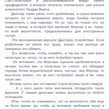
Сан-Себастьяно и расположившегося вокруг своего
предводителя, в котором читатели, несомненно, уже узнали
знаменитого Луиджи Вампа.
Данглар также узнал этого разбойника, в существование
которого он от- казывался верить, когда Альбер пытался
познакомить с ним парижан. Он уз- нал не только его, но
также и келью, в которой был заключен Морсер и ко- торая,
по всей вероятности, предназначалась для иностранных
гостей.
Эти воспоминания вернули Данглару спокойствие. Если
разбойники не убили его сразу, значит, они вообще не
намерены его убивать.
Его захватили, чтобы ограбить, а так как при нем всего
несколько зо- лотых, то за него потребуют выкуп.
Он вспомнил, что Морсера оценили приблизительно в
четыре тысячи экю; а поскольку он считал, что обладает
гораздо более внушительной внеш- ностью, чем Морсер, то
мысленно решил, что за него потребуют выкуп в во- семь
тысяч экю.
Восемь тысяч экю составляет сорок восемь тысяч ливров.
А у него около пяти миллионов пятидесяти тысяч
франков. С такими деньгами можно выпутаться из любого
положения.
Итак, почти не сомневаясь, что он выпутается, ибо еще
не было приме- ра, чтобы за человека требовали выкуп в