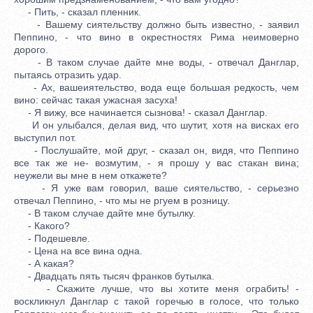
- Пить, - сказал пленник.
- Вашему сиятельству должно быть известно, - заявил
Пеппино, - что вино в окрестностях Рима неимоверно
дорого.
- В таком случае дайте мне воды, - отвечал Данглар,
пытаясь отразить удар.
- Ах, вашеиятельство, вода еще большая редкость, чем
вино: сейчас такая ужасная засуха!
- Я вижу, все начинается сызнова! - сказал Данглар.
И он улыбался, делая вид, что шутит, хотя на висках его
выступил пот.
- Послушайте, мой друг, - сказал он, видя, что Пеппино
все так же не- возмутим, - я прошу у вас стакан вина;
неужели вы мне в нем откажете?
- Я уже вам говорил, ваше сиятельство, - серьезно
отвечал Пеппино, - что мы не ргуем в розницу.
- В таком случае дайте мне бутылку.
- Какого?
- Подешевле.
- Цена на все вина одна.
- А какая?
- Двадцать пять тысяч франков бутылка.
- Скажите лучше, что вы хотите меня ограбить! -
воскликнул Данглар с такой горечью в голосе, что только