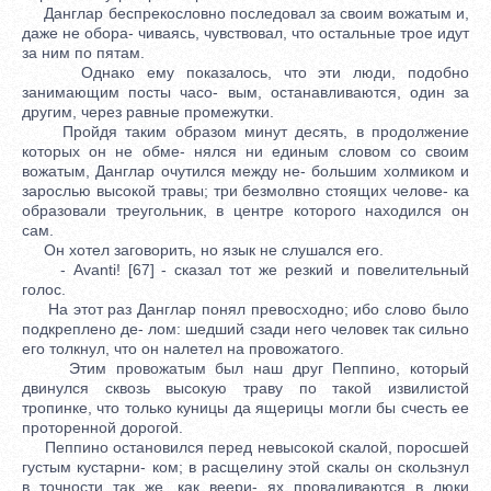
Данглар беспрекословно последовал за своим вожатым и,
даже не обора- чиваясь, чувствовал, что остальные трое идут
за ним по пятам.
Однако ему показалось, что эти люди, подобно
занимающим посты часо- вым, останавливаются, один за
другим, через равные промежутки.
Пройдя таким образом минут десять, в продолжение
которых он не обме- нялся ни единым словом со своим
вожатым, Данглар очутился между не- большим холмиком и
зарослью высокой травы; три безмолвно стоящих челове- ка
образовали треугольник, в центре которого находился он
сам.
Он хотел заговорить, но язык не слушался его.
- Avanti! [67] - сказал тот же резкий и повелительный
голос.
На этот раз Данглар понял превосходно; ибо слово было
подкреплено де- лом: шедший сзади него человек так сильно
его толкнул, что он налетел на провожатого.
Этим провожатым был наш друг Пеппино, который
двинулся сквозь высокую траву по такой извилистой
тропинке, что только куницы да ящерицы могли бы счесть ее
проторенной дорогой.
Пеппино остановился перед невысокой скалой, поросшей
густым кустарни- ком; в расщелину этой скалы он скользнул
в точности так же, как веери- ях проваливаются в люки