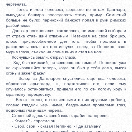
чертенята.
Голос и жест человека, шедшего по пятам Данглара,
вынудили банкира последовать этому приму. Сомнений
больше не было: парижский банкрот попал в руки римских
разбойников.
Данглар повиновался, как человек, не имеющий выбора и
от страха став- ший отважным. Невзирая на свое брюшко,
плохо приспособленное для того, чтобы пролезать в
расщелипы скал, ал протиснулся вслед за Пеппино, заж-
мурив глаза, съехал на спине вниз и стал на ноги.
Коснувшись земли, открыл глаза.
Ход был широкий, по совершенно темный. Пеппино, уже
не скрывавшийся теперь, когда он был у себя дома, высек
огонь и зажег факел.
Вслед за Дангларом спустились еще два человека,
образовав арьергард, и, подталкивая его, если ему
случалось остановиться, привели его по от- логому ходу к
мрачному перекрестку.
Белые стены, с высеченными в них ярусами гробниц,
словно глядели чер- ными, бездонными провалами глаз,
подобных глазницам черепа.
Стоявший здесь часовой взял карабин наперевес.
- Ктидет? - спросил он.
- Свой, свой! - сказал Пеппино. - Где атаман?
- Там, - ответил часовой, показывая через плечо на