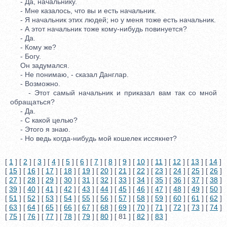
- Да, начальнику.
- Мне казалось, что вы и есть начальник.
- Я начальник этих людей; но у меня тоже есть начальник.
- А этот начальник тоже кому-нибудь повинуется?
- Да.
- Кому же?
- Богу.
Он задумался.
- Не понимаю, - сказал Данглар.
- Возможно.
- Этот самый начальник и приказал вам так со мной
обращаться?
- Да.
- С какой целью?
- Этого я знаю.
- Но ведь когда-нибудь мой кошелек иссякнет?
[
1
] [
2
] [
3
] [
4
] [
5
] [
6
] [
7
] [
8
] [
9
] [
10
] [
11
] [
12
] [
13
] [
14
]
[
15
] [
16
] [
17
] [
18
] [
19
] [
20
] [
21
] [
22
] [
23
] [
24
] [
25
] [
26
]
[
27
] [
28
] [
29
] [
30
] [
31
] [
32
] [
33
] [
34
] [
35
] [
36
] [
37
] [
38
]
[
39
] [
40
] [
41
] [
42
] [
43
] [
44
] [
45
] [
46
] [
47
] [
48
] [
49
] [
50
]
[
51
] [
52
] [
53
] [
54
] [
55
] [
56
] [
57
] [
58
] [
59
] [
60
] [
61
] [
62
]
[
63
] [
64
] [
65
] [
66
] [
67
] [
68
] [
69
] [
70
] [
71
] [
72
] [
73
] [
74
]
[
75
] [
76
] [
77
] [
78
] [
79
] [
80
] [ 81 ] [
82
] [
83
]