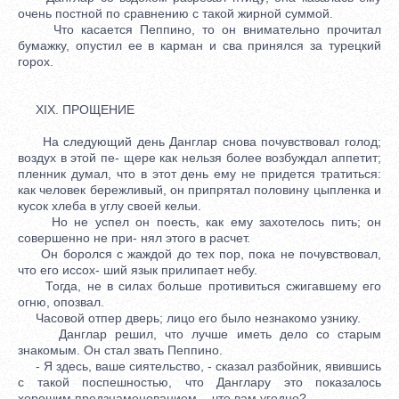
очень постной по сравнению с такой жирной суммой.
Что касается Пеппино, то он внимательно прочитал
бумажку, опустил ее в карман и сва принялся за турецкий
горох.
XIX. ПРОЩЕНИЕ
На следующий день Данглар снова почувствовал голод;
воздух в этой пе- щере как нельзя более возбуждал аппетит;
пленник думал, что в этот день ему не придется тратиться:
как человек бережливый, он припрятал половину цыпленка и
кусок хлеба в углу своей кельи.
Но не успел он поесть, как ему захотелось пить; он
совершенно не при- нял этого в расчет.
Он боролся с жаждой до тех пор, пока не почувствовал,
что его иссох- ший язык прилипает небу.
Тогда, не в силах больше противиться сжигавшему его
огню, опозвал.
Часовой отпер дверь; лицо его было незнакомо узнику.
Данглар решил, что лучше иметь дело со старым
знакомым. Он стал звать Пеппино.
- Я здесь, ваше сиятельство, - сказал разбойник, явившись
с такой поспешностью, что Данглару это показалось
хорошим предзнаменованием, - что вам угодно?