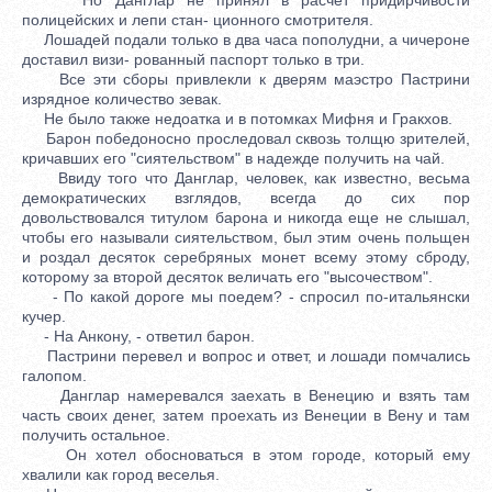
полицейских и лепи стан- ционного смотрителя.
Лошадей подали только в два часа пополудни, а чичероне
доставил визи- рованный паспорт только в три.
Все эти сборы привлекли к дверям маэстро Пастрини
изрядное количество зевак.
Не было также недоатка и в потомках Мифня и Гракхов.
Барон победоносно проследовал сквозь толщю зрителей,
кричавших его "сиятельством" в надежде получить на чай.
Ввиду того что Данглар, человек, как известно, весьма
демократических взглядов, всегда до сих пор
довольствовался титулом барона и никогда еще не слышал,
чтобы его называли сиятельством, был этим очень польщен
и роздал десяток серебряных монет всему этому сброду,
которому за второй десяток величать его "высочеством".
- По какой дороге мы поедем? - спросил по-итальянски
кучер.
- На Анкону, - ответил барон.
Пастрини перевел и вопрос и ответ, и лошади помчались
галопом.
Данглар намеревался заехать в Венецию и взять там
часть своих денег, затем проехать из Венеции в Вену и там
получить остальное.
Он хотел обосноваться в этом городе, который ему
хвалили как город веселья.