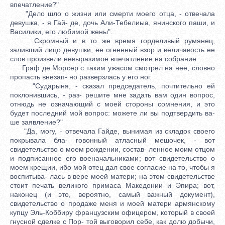
впечатление?"
"Дело шло о жизни или смерти моего отца, - отвечала
девушка, - я Гай- де, дочь Али-Тебелиыа, янинского паши, и
Василики, его любимой жены".
Скромный и в то же время горделивый румянец,
заливший лицо девушки, ее огненный взор и величавость ее
слов произвели невыразимое впечатление на собрание.
Граф де Морсер с таким ужасом смотрел на нее, словно
пропасть внезап- но разверзлась у его ног.
"Сударыня, - сказал председатель, почтительно ей
поклонившись, - раз- решите мне задать вам один вопрос,
отнюдь не означающий с моей стороны сомнения, и это
будет последний мой вопрос: можете ли вы подтвердить ва-
ше заявление?"
"Да, могу, - отвечала Гайде, вынимая из складок своего
покрывала бла- говонный атласный мешочек, - вот
свидетельство о моем рождении, состав- ленное моим отцом
и подписанное его военачальниками; вот свидетельство о
моем крещии, ибо мой отец дал свое согласие на то, чтобы я
воспитыва- лась в вере моей матери; на этом свидетельстве
стоит печать великого примаса Македонии и Эпира; вот,
наконец (и это, вероятно, самый важный документ),
свидетельство о продаже меня и моей матери армянскому
купцу Эль-Коббиру французским офицером, который в своей
гнусной сделке с Пор- той выговорил себе, как долю добычи,