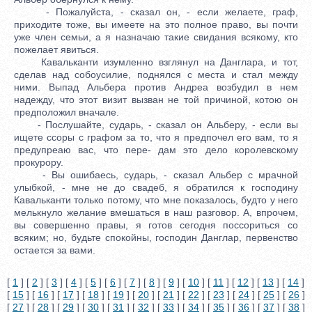
- Пожалуйста, - сказал он, - если желаете, граф,
приходите тоже, вы имеете на это полное право, вы почти
уже член семьи, а я назначаю такие свидания всякому, кто
пожелает явиться.
Кавальканти изумленно взглянул на Данглара, и тот,
сделав над собоусилие, поднялся с места и стал между
ними. Выпад Альбера против Андреа возбудил в нем
надежду, что этот визит вызван не той причиной, котою он
предположил вначале.
- Послушайте, сударь, - сказал он Альберу, - если вы
ищете ссоры с графом за то, что я предпочел его вам, то я
предупреаю вас, что пере- дам это дело королевскому
прокурору.
- Вы ошибаесь, сударь, - сказал Альбер с мрачной
улыбкой, - мне не до свадеб, я обратился к господину
Кавальканти только потому, что мне показалось, будто у него
мелькнуло желание вмешаться в наш разговор. А, впрочем,
вы совершенно правы, я готов сегодня поссориться со
всяким; но, будьте спокойны, господин Данглар, первенство
остается за вами.
[
1
] [
2
] [
3
] [
4
] [
5
] [
6
] [
7
] [
8
] [
9
] [
10
] [
11
] [
12
] [
13
] [
14
]
[
15
] [
16
] [
17
] [
18
] [
19
] [
20
] [
21
] [
22
] [
23
] [
24
] [
25
] [
26
]
[
27
] [
28
] [
29
] [
30
] [
31
] [
32
] [
33
] [
34
] [
35
] [
36
] [
37
] [
38
]