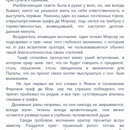
Изобличающая газета была в руках у всех, но, как всегда
бывает, никто не решался взять на себя ответственность и
выступить первым. Наконец один из самых почтенных пэров,
открытыпротивник графа де Морсер, под- нялся на трибуну с
торжественностью, возвещавшей, что наступил долгож-
данная минута.
Воцарилось зловещее молчание; один только Морсер не
подозревал о при- чине того глубокого внимания, с которым
на эт раз встретили оратора, не пользовавшегося обычно
такой благосклонностью своих слутелей.
Граф спокойно пропустил мимо ушей вступление, в
котором орар заяв- лял, что он будет говорить о предмете,
столь серьезном, столь священном и жизненном для
Палаты, что он просит своих коллег выслушатьго с осо- бым
вниманием.
Но при первых же его словах о Янине и полковнике
Фернане граф де Мор- сер так страшно побледнел, что
трепет пробежал по рядам, и все при- сутствующие впились
глазами в графа.
Душевные раны незримы, но они никогда не закрываются;
всегда мучи- тельны всегда кровоточащие, они вечно
остаются разверстыми в глубинах человеческой души.
Среди гробовою молчания оратор прочитал вслух
заметку. Раздался приг- лушенный ропот, тотчас же