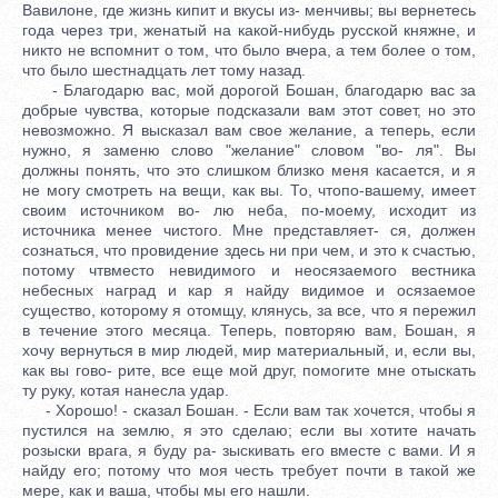
Вавилоне, где жизнь кипит и вкусы из- менчивы; вы вернетесь
года через три, женатый на какой-нибудь русской княжне, и
никто не вспомнит о том, что было вчера, а тем более о том,
что было шестнадцать лет тому назад.
- Благодарю вас, мой дорогой Бошан, благодарю вас за
добрые чувства, которые подсказали вам этот совет, но это
невозможно. Я высказал вам свое желание, а теперь, если
нужно, я заменю слово "желание" словом "во- ля". Вы
должны понять, что это слишком близко меня касается, и я
не могу смотреть на вещи, как вы. То, чтопо-вашему, имеет
своим источником во- лю неба, по-моему, исходит из
источника менее чистого. Мне представляет- ся, должен
сознаться, что провидение здесь ни при чем, и это к счастью,
потому чтвместо невидимого и неосязаемого вестника
небесных наград и кар я найду видимое и осязаемое
существо, которому я отомщу, клянусь, за все, что я пережил
в течение этого месяца. Теперь, повторяю вам, Бошан, я
хочу вернуться в мир людей, мир материальный, и, если вы,
как вы гово- рите, все еще мой друг, помогите мне отыскать
ту руку, котая нанесла удар.
- Хорошо! - сказал Бошан. - Если вам так хочется, чтобы я
пустился на землю, я это сделаю; если вы хотите начать
розыски врага, я буду ра- зыскивать его вместе с вами. И я
найду его; потому что моя честь требует почти в такой же
мере, как и ваша, чтобы мы его нашли.