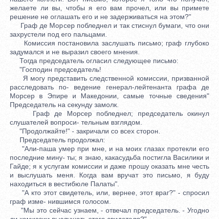
желаете ли вы, чтобы я его вам прочел, или вы примете
решение не оглашать его и не задерживаться на этом?"
Граф де Морсер побледнел и так стиснул бумаги, что они
захрустели под его пальцами.
Комиссия постановила заслушать письмо; граф глубоко
задумался и не выразил своего мнения.
Тогда председатель огласил следующее письмо:
"Господин председатель!
Я могу представить следственной комиссии, призванной
расследовать по- ведение генерал-лейтенанта графа де
Морсер в Эпире и Македонии, самые точные сведения"
Председатель на секунду замолк.
Граф де Морсер побледнел; председатель окинул
слушателей вопроси- тельным взглядом.
"Продолжайте!" - закричали со всех сторон.
Председатель продолжал:
"Али-паша умер при мне, и на моих глазах протекли его
последние мину- ты; я знаю, какасудьба постигла Василики и
Гайде; я к услугам комиссии и даже прошу оказать мне честь
и выслушать меня. Когда вам вручат это письмо, я буду
находиться в вестибюле Палаты".
"А кто этот свидетель, или, вернее, этот враг?" - спросил
граф изме- нившимся голосом.
"Мы это сейчас узнаем, - отвечал председатель. - Угодно
ли комиссии выслушать этого свидетеля?"