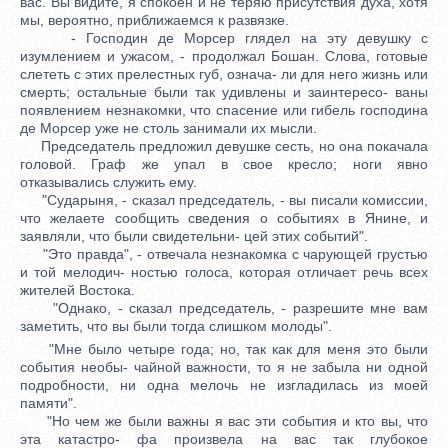
вас. Вы видите, я спокоен и не теряю присутствия духа, хотя
мы, вероятно, приближаемся к развязке.
- Господин де Морсер глядел на эту девушку с
изумлением и ужасом, - продолжал Бошан. Слова, готовые
слететь с этих прелестных губ, означа- ли для него жизнь или
смерть; остальные были так удивлены и заинтересо- ваны
появлением незнакомки, что спасение или гибель господина
де Морсер уже не столь занимали их мысли.
Председатель предложил девушке сесть, но она покачала
головой. Граф же упал в свое кресло; ноги явно
отказывались служить ему.
"Сударыня, - сказал председатель, - вы писали комиссии,
что желаете сообщить сведения о событиях в Янине, и
заявляли, что были свидетельни- цей этих событий".
"Это правда", - отвечала незнакомка с чарующей грустью
и той мелодич- ностью голоса, которая отличает речь всех
жителей Востока.
"Однако, - сказал председатель, - разрешите мне вам
заметить, что вы были тогда слишком молоды".
"Мне было четыре года; но, так как для меня это были
события необы- чайной важности, то я не забыла ни одной
подробности, ни одна мелочь не изгладилась из моей
памяти".
"Но чем же были важны я вас эти события и кто вы, что
эта катастро- фа произвела на вас так глубокое