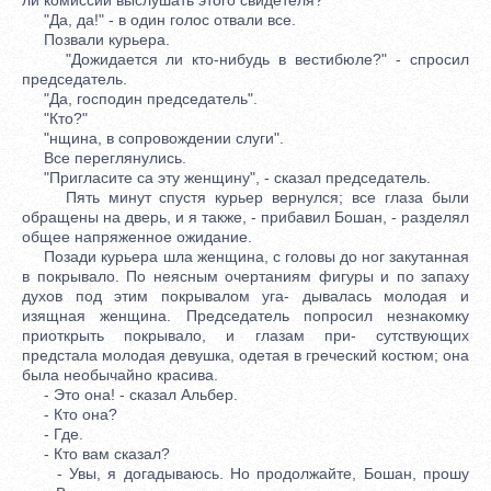
"Да, да!" - в один голос отвали все.
Позвали курьера.
"Дожидается ли кто-нибудь в вестибюле?" - спросил
председатель.
"Да, господин председатель".
"Кто?"
"нщина, в сопровождении слуги".
Все переглянулись.
"Пригласите са эту женщину", - сказал председатель.
Пять минут спустя курьер вернулся; все глаза были
обращены на дверь, и я также, - прибавил Бошан, - разделял
общее напряженное ожидание.
Позади курьера шла женщина, с головы до ног закутанная
в покрывало. По неясным очертаниям фигуры и по запаху
духов под этим покрывалом уга- дывалась молодая и
изящная женщина. Председатель попросил незнакомку
приоткрыть покрывало, и глазам при- сутствующих
предстала молодая девушка, одетая в греческий костюм; она
была необычайно красива.
- Это она! - сказал Альбер.
- Кто она?
- Где.
- Кто вам сказал?
- Увы, я догадываюсь. Но продолжайте, Бошан, прошу