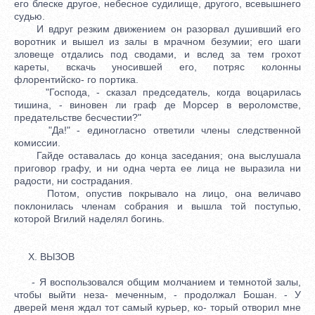
его блеске другое, небесное судилище, другого, всевышнего
судью.
И вдруг резким движением он разорвал душивший его
воротник и вышел из залы в мрачном безумии; его шаги
зловеще отдались под сводами, и вслед за тем грохот
кареты, вскачь уносившей его, потряс колонны
флорентийско- го портика.
"Господа, - сказал председатель, когда воцарилась
тишина, - виновен ли граф де Морсер в вероломстве,
предательстве бесчестии?"
"Да!" - единогласно ответили члены следственной
комиссии.
Гайде оставалась до конца заседания; она выслушала
приговор графу, и ни одна черта ее лица не выразила ни
радости, ни сострадания.
Потом, опустив покрывало на лицо, она величаво
поклонилась членам собрания и вышла той поступью,
которой Вгилий наделял богинь.
X. ВЫЗОВ
- Я воспользовался общим молчанием и темнотой залы,
чтобы выйти неза- меченным, - продолжал Бошан. - У
дверей меня ждал тот самый курьер, ко- торый отворил мне