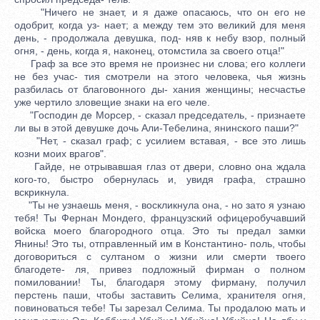
"Ничего не знает, и я даже опасаюсь, что он его не
одобрит, когда уз- нает; а между тем это великий для меня
день, - продолжала девушка, под- няв к небу взор, полный
огня, - день, когда я, наконец, отомстила за своего отца!"
Граф за все это время не произнес ни слова; его коллеги
не без учас- тия смотрели на этого человека, чья жизнь
разбилась от благовонного ды- хания женщины; несчастье
уже чертило зловещие знаки на его челе.
"Господин де Морсер, - сказал председатель, - признаете
ли вы в этой девушке дочь Али-Тебелина, янинского паши?"
"Нет, - сказал граф; с усилием вставая, - все это лишь
козни моих врагов".
Гайде, не отрывавшая глаз от двери, словно она ждала
кого-то, быстро обернулась и, увидя графа, страшно
вскрикнула.
"Ты не узнаешь меня, - воскликнула она, - но зато я узнаю
тебя! Ты Фернан Мондего, французский офицеробучавший
войска моего благородного отца. Это ты предал замки
Янины! Это ты, отправленный им в Константино- поль, чтобы
договориться с султаном о жизни или смерти твоего
благодете- ля, привез подложный фирман о полном
помиловании! Ты, благодаря этому фирману, получил
перстень паши, чтобы заставить Селима, хранителя огня,
повиноваться тебе! Ты зарезал Селима. Ты продалою мать и