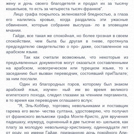
жену и дочь своего благодетеля и продал их за тысячу
кошельков, то есть за четыреста тысяч франков".
Лицо графа покрылось зеленоватой бледностью, а глаза
его налились кровью, когда раздались эти ужасные
обвинения, которые собрание выслуша- ло в зловещем
мчании.
Гайде, все такая же спокойная, но более грозная в своем
спокойствии, чем была бы другая в гневе, протянула
председателю свидетельство о про- даже, составленное на
арабском языке.
Так как считали возможным, что некоторые из
предъявленных документов могут оказаться составленными
на арабском, новогреческом или турецком языке, то к
заседанию был вызван переводчик, состоявший приПалате;
за ним послали.
Один из благородных пэров, которому был знаком
арабский язык, изучен- ный им во время великого
египетского похода, следил глазами за чтением пергамента,
в то время как переводчик оглашаего вслух:
"Я, Эль-Коббир, торговец невольниками и поставщик
гарема его вели- чества султана, удостоверяю, что получил
от франкского вельможи графа Монте-Кристо, для вручения
падишаху, изумруд, оцененный в две тысячи ко- шельков, как
плату за молодую невольницу-христианку, одиннадцати лет
от роду, но имени Гайде, признанную дочь покойного Али-