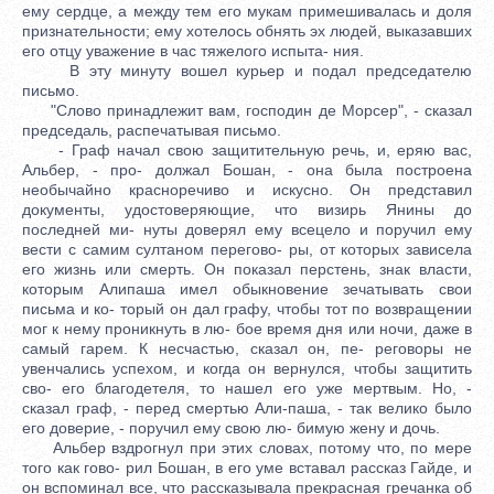
ему сердце, а между тем его мукам примешивалась и доля
признательности; ему хотелось обнять эх людей, выказавших
его отцу уважение в час тяжелого испыта- ния.
В эту минуту вошел курьер и подал председателю
письмо.
"Слово принадлежит вам, господин де Морсер", - сказал
председаль, распечатывая письмо.
- Граф начал свою защитительную речь, и, еряю вас,
Альбер, - про- должал Бошан, - она была построена
необычайно красноречиво и искусно. Он представил
документы, удостоверяющие, что визирь Янины до
последней ми- нуты доверял ему всецело и поручил ему
вести с самим султаном перегово- ры, от которых зависела
его жизнь или смерть. Он показал перстень, знак власти,
которым Алипаша имел обыкновение зечатывать свои
письма и ко- торый он дал графу, чтобы тот по возвращении
мог к нему проникнуть в лю- бое время дня или ночи, даже в
самый гарем. К несчастью, сказал он, пе- реговоры не
увенчались успехом, и когда он вернулся, чтобы защитить
сво- его благодетеля, то нашел его уже мертвым. Но, -
сказал граф, - перед смертью Али-паша, - так велико было
его доверие, - поручил ему свою лю- бимую жену и дочь.
Альбер вздрогнул при этих словах, потому что, по мере
того как гово- рил Бошан, в его уме вставал рассказ Гайде, и
он вспоминал все, что рассказывала прекрасная гречанка об