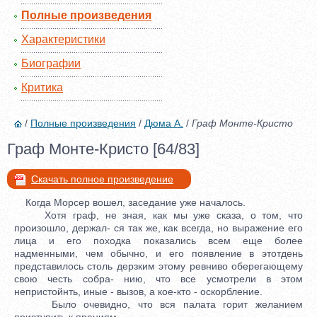
Полные произведения
Характеристики
Биографии
Критика
/
Полные произведения
/
Дюма А.
/
Граф Монте-Кристо
Граф Монте-Кристо [64/83]
Скачать полное произведение
Когда Морсер вошел, заседание уже началось.
Хотя граф, не зная, как мы уже сказа, о том, что
произошло, держал- ся так же, как всегда, но выражение его
лица и его походка показались всем еще более
надменными, чем обычно, и его появление в этотдень
представилось столь дерзким этому ревниво оберегающему
свою честь собра- нию, что все усмотрели в этом
непристойнть, иные - вызов, а кое-кто - оскорбление.
Было очевидно, что вся палата горит желанием
приступить к прениям.