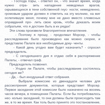
- Господа пэры, - ответил он, - что значит время, когда
нужно отра- зить нападение неведомых врагов,
скрывающихся в тени собственной гнус- ности; немедленно,
громовым ударом должен я ответить на эту молнию, на миг
ослепившую меня; почему мне не дано вместо словесных
оправданий про- лить свою кровь, чтобы доказать моим
собратьям, что я достоин быть в их рядах!
Эти слова произвели благоприятное впечатление.
- Поэтому я прошу, - продолжал Морсер, - чтобы
расследование было произведено как можно скорее, и
представлю Палате все необходимые доку- ченты.
- Какой день угодно вам будет назначить? - спросил
председатель.
- С сегодняшнего дня я отдаю себя в распоряжение
Палаты, - отвечал граф.
Председатель позвонил.
- Угодно ли Палате, чтобы расследование состоялось
сегодня же?
- Да, - был инодушный ответ собрания.
Выбрали комиссию из двенадцати человек для
рассмотрения документов, которые представит Морсер.
Первое заседание этой комиссии было назначено на восемь
часов вечера, в помещении Палаты. Если бы потребовалось
нес- колько заседаний, то они должны были происходить там
же, в то же время. Как толь было принято это постановление,