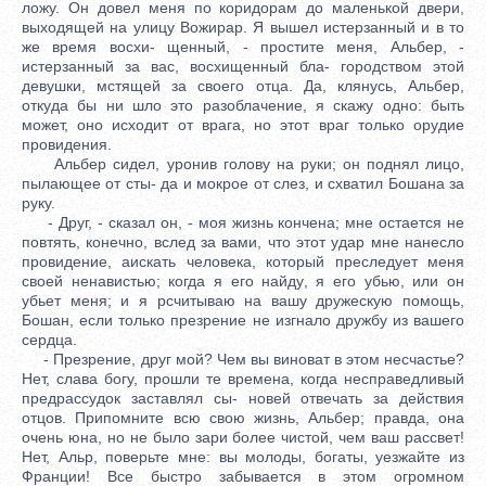
ложу. Он довел меня по коридорам до маленькой двери,
выходящей на улицу Вожирар. Я вышел истерзанный и в то
же время восхи- щенный, - простите меня, Альбер, -
истерзанный за вас, восхищенный бла- городством этой
девушки, мстящей за своего отца. Да, клянусь, Альбер,
откуда бы ни шло это разоблачение, я скажу одно: быть
может, оно исходит от врага, но этот враг только орудие
провидения.
Альбер сидел, уронив голову на руки; он поднял лицо,
пылающее от сты- да и мокрое от слез, и схватил Бошана за
руку.
- Друг, - сказал он, - моя жизнь кончена; мне остается не
повтять, конечно, вслед за вами, что этот удар мне нанесло
провидение, аискать человека, который преследует меня
своей ненавистью; когда я его найду, я его убью, или он
убьет меня; и я рсчитываю на вашу дружескую помощь,
Бошан, если только презрение не изгнало дружбу из вашего
сердца.
- Презрение, друг мой? Чем вы виноват в этом несчастье?
Нет, слава богу, прошли те времена, когда несправедливый
предрассудок заставлял сы- новей отвечать за действия
отцов. Припомните всю свою жизнь, Альбер; правда, она
очень юна, но не было зари более чистой, чем ваш рассвет!
Нет, Альр, поверьте мне: вы молоды, богаты, уезжайте из
Франции! Все быстро забывается в этом огромном