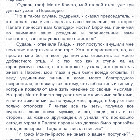
"Сударь, граф Монте-Кристо, мой второй отец, уже три
дня как уехал в Нормандию".
"Но в таком случае, сударыня, - сказал председатель, -
кто подал вам мысль сделать ваше заявление, за которое
Палата приносит вам благодар- ность? Впрочем, принимая
во внимание ваше рождение и перенесенные вами
несчастья, ваш поступок вполне естествен".
"Сударь, - отвечала Гайде, - этот поступок внушили мне
почтение к мертвым и мое горе. Хоть я и христианка, но, да
простит мне бог, я всег- да мечтала отомстить за моего
доблестного отца. И с тех пор как я ступи- ла на
французскую землю, с тех пор как я узнала, что предатель
живет в Париже, мои глаза и уши были всегда открыты. Я
веду уединенную жизнь в доме моего благородного
покровителя, но я живу так потому, что люблю тень и тишину,
которые позволяют мне жить наедине со своими мыслями.
Но граф Монте-Кристо окружает меня отеческими заботами,
и ничто в жизни ми- ра не чуждо мне; правда, я беру от нее
только отголоски. Я читаю все га- зеты, получаю все
журналы, знаю новую музыку; и вот, следя, хоть и со
стороны, за жизнью другихюдей, я узнала, что произошло
сегодня утром в Палате пэров и что должно было произойти
сегодня вечером... Тогда я на- писала письмо".
"И граф Монте-Кристо не знает о вашем поступке?" -
спросил председа- тель.