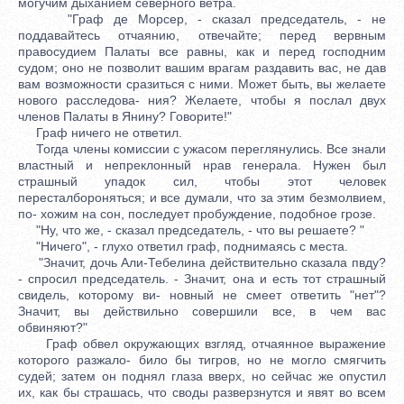
могучим дыханием северного ветра.
"Граф де Морсер, - сказал председатель, - не
поддавайтесь отчаянию, отвечайте; перед вервным
правосудием Палаты все равны, как и перед господним
судом; оно не позволит вашим врагам раздавить вас, не дав
вам возможности сразиться с ними. Может быть, вы желаете
нового расследова- ния? Желаете, чтобы я послал двух
членов Палаты в Янину? Говорите!"
Граф ничего не ответил.
Тогда члены комиссии с ужасом переглянулись. Все знали
властный и непреклонный нрав генерала. Нужен был
страшный упадок сил, чтобы этот человек
пересталбороняться; и все думали, что за этим безмолвием,
по- хожим на сон, последует пробуждение, подобное грозе.
"Ну, что же, - сказал председатель, - что вы решаете? "
"Ничего", - глухо ответил граф, поднимаясь с места.
"Значит, дочь Али-Тебелина действительно сказала пвду?
- спросил председатель. - Значит, она и есть тот страшный
свидель, которому ви- новный не смеет ответить "нет"?
Значит, вы действильно совершили все, в чем вас
обвиняют?"
Граф обвел окружающих взгляд, отчаянное выражение
которого разжало- било бы тигров, но не могло смягчить
судей; затем он поднял глаза вверх, но сейчас же опустил
их, как бы страшась, что своды разверзнутся и явят во всем