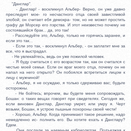
"Данглар".
- Данглар! - воскликнул Альбер- Верно, он уже давно
преследует мое- го несчастного отца своей завистливой
злобой; он считает ебя демокра- том, но не может простить
графу де Морсер его пэрства. И этот неизвестно почему не
состоявшийся брак... да, это так!
- Расследуйте это, Альбер, только не горячись заранее, и
если это так...
- Если это так, - воскликнул Альбер, - он заплатит мне за
все, что я выстрадал.
- Не увлекайтесь, ведь он уже пожилой человек.
- Я буду считаться с его возрастом так, как он считался с
честью моей семьи. Если он враг моего отца, почему он не
напал на него открыто? Он побоялся встретиться лицом к
лицу с мужчиной!
- Альбер, я не осуждаю, я только сдерживаю вас; будьте
осторожны.
- Не бойтесь; впрочем, вы будете меня сопровождать,
Бошан: о таких вещах говорят при свидетелях. Сегодня же,
если виновен Данглар, Данглар умрет, или умру я. Черт
возьми, Бошан, я устрою пышные похороны своей чести!
- Хорошо, Альбер. Когда принимают такое решение, надо
немедленно ис- полнить его. Вы хотите ехать к Данглару?
Едем.
Они послали за наемным кабриолетом. Подъезжая к