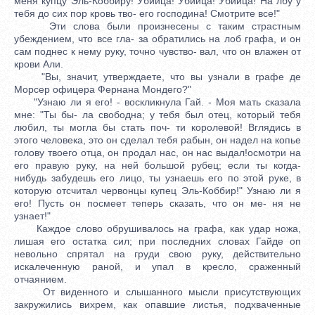
меня купцу Эль-Коббиру! Убийца! Убийца! Убийца! На лбу у
тебя до сих пор кровь тво- его господина! Смотрите все!"
Эти слова были произнесены с таким страстным
убеждением, что все гла- за обратились на лоб графа, и он
сам поднес к нему руку, точно чувство- вал, что он влажен от
крови Али.
"Вы, значит, утверждаете, что вы узнали в графе де
Морсер офицера Фернана Мондего?"
"Узнаю ли я его! - воскликнула Гай. - Моя мать сказала
мне: "Ты бы- ла свободна; у тебя был отец, который тебя
любил, ты могла бы стать поч- ти королевой! Вглядись в
этого человека, это он сделал тебя рабын, он надел на копье
голову твоего отца, он продал нас, он нас выдал!осмотри на
его правую руку, на ней большой рубец; если ты когда-
нибудь забудешь его лицо, ты узнаешь его по этой руке, в
которую отсчитал червонцы купец Эль-Коббир!" Узнаю ли я
его! Пусть он посмеет теперь сказать, что он ме- ня не
узнает!"
Каждое слово обрушивалось на графа, как удар ножа,
лишая его остатка сил; при последних словах Гайде оп
невольно спрятал на груди свою руку, действительно
искалеченную раной, и упал в кресло, сраженный
отчаянием.
От виденного и слышанного мысли присутствующих
закружились вихрем, как опавшие листья, подхваченные