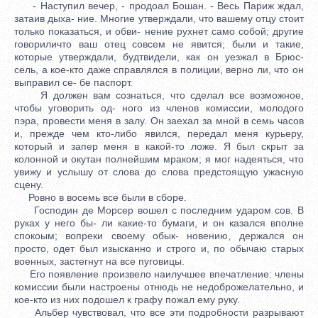
- Наступил вечер, - продоал Бошан. - Весь Париж ждал,
затаив дыха- ние. Многие утверждали, что вашему отцу стоит
только показаться, и обви- нение рухнет само собой; другие
говориличто ваш отец совсем не явится; были и такие,
которые утверждали, будтвидели, как он уезжал в Брюс-
сель, а кое-кто даже справлялся в полиции, верно ли, что он
выправил се- бе паспорт.
Я должен вам сознаться, что сделал все возможное,
чтобы уговорить од- ного из членов комиссии, молодого
пэра, провести меня в залу. Он заехал за мной в семь часов
и, прежде чем кто-либо явился, передал меня курьеру,
который и запер меня в какой-то ложе. Я был скрыт за
колонной и окутан полнейшим мраком; я мог надеяться, что
увижу и услышу от слова до слова предстоящую ужасную
сцену.
Ровно в восемь все были в сборе.
Господин де Морсер вошел с последним ударом сов. В
руках у него бы- ли какие-то бумаги, и он казался вполне
спокоым; вопреки своему обык- новению, держался он
просто, одет был изысканно и строго и, по обычаю старых
военных, застегнут на все пуговицы.
Его появление произвело наилучшее впечатление: члены
комиссии были настроены отнюдь не недоброжелательно, и
кое-кто из них подошел к графу пожал ему руку.
Альбер чувствовал, что все эти подробности разрывают