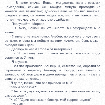
- В таком случае, Бошан, мы должны начать розыски
немедленно, сейчас же. Каждая минута промедления
кажется мне вечностью; доносчик еще не по- нес наказия;
следовательно, он может надеяться, что и не понесет его;
но, клянусь честью, он жестоко ошибается!
- Послушайте, Морсер...
- Я вижу, Бошан, вы что- знаете; вы возвращаете мне
жизнь!
- Я ничего не знаю точно, Альбер; но все же это луч cвета
во тьме; и если мы пойдем за этим лучом, он, быть может,
выведет нас к цели.
- Даоворите же! Я сгораю от нетерпения.
- Я расскажу вам то, чего не хотел говорить, когда
вернулся из Янины.
- Я слушаю.
- Вот что произошло, Альбер. Я, естественно, обратил за
справками к первому банкиру в городе; как только я
заговорил об этом деле и даже прежде, чем я успел назвать
вашего отца, он сказал:
"Я догадываюсь, что вас привело ко мне".
"Каким образом?"
"Нет еще двух недель, как меня запрашивали по этому
самому делу".
"Кто?" "Один парижский банкир, мой корреспондент".
"Его имя?"