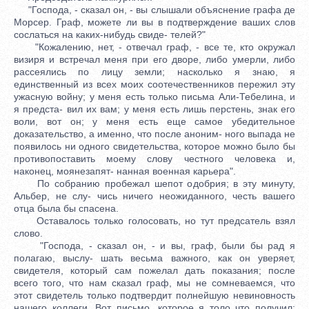
"Господа, - сказал он, - вы слышали объяснение графа де
Морсер. Граф, можете ли вы в подтверждение ваших слов
сослаться на каких-нибудь свиде- телей?"
"Кожалению, нет, - отвечал граф, - все те, кто окружал
визиря и встречал меня при его дворе, либо умерли, либо
рассеялись по лицу земли; насколько я знаю, я
единственный из всех моих соотечественников пережил эту
ужасную войну; у меня есть только письма Али-Тебелина, и
я предста- вил их вам; у меня есть лишь перстень, знак его
воли, вот он; у меня есть еще самое убедительное
доказательство, а именно, что после аноним- ного выпада не
появилось ни одного свидетельства, которое можно было бы
противопоставить моему слову честного человека и,
наконец, моянезапят- нанная военная карьера".
По собранию пробежал шепот одобрия; в эту минуту,
Альбер, не слу- чись ничего неожиданного, честь вашего
отца была бы спасена.
Оставалось только голосовать, но тут предсатель взял
слово.
"Господа, - сказал он, - и вы, граф, были бы рад я
полагаю, выслу- шать весьма важного, как он уверяет,
свидетеля, который сам пожелал дать показания; после
всего того, что нам сказал граф, мы не сомневаемся, что
этот свидетель только подтвердит полнейшую невиновность
нашего коллеги. Вот письмо, которое я толо что получил;