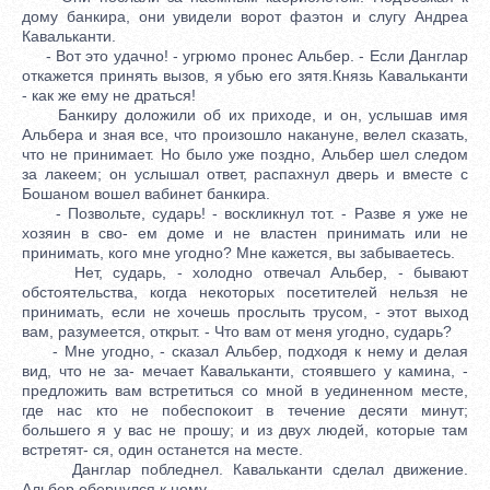
дому банкира, они увидели ворот фаэтон и слугу Андреа
Кавальканти.
- Вот это удачно! - угрюмо пронес Альбер. - Если Данглар
откажется принять вызов, я убью его зятя.Князь Кавальканти
- как же ему не драться!
Банкиру доложили об их приходе, и он, услышав имя
Альбера и зная все, что произошло накануне, велел сказать,
что не принимает. Но было уже поздно, Альбер шел следом
за лакеем; он услышал ответ, распахнул дверь и вместе с
Бошаном вошел вабинет банкира.
- Позвольте, сударь! - воскликнул тот. - Разве я уже не
хозяин в сво- ем доме и не властен принимать или не
принимать, кого мне угодно? Мне кажется, вы забываетесь.
Нет, сударь, - холодно отвечал Альбер, - бывают
обстоятельства, когда некоторых посетителей нельзя не
принимать, если не хочешь прослыть трусом, - этот выход
вам, разумеется, открыт. - Что вам от меня угодно, сударь?
- Мне угодно, - сказал Альбер, подходя к нему и делая
вид, что не за- мечает Кавальканти, стоявшего у камина, -
предложить вам встретиться со мной в уединенном месте,
где нас кто не побеспокоит в течение десяти минут;
большего я у вас не прошу; и из двух людей, которые там
встретят- ся, один останется на месте.
Данглар побледнел. Кавальканти сделал движение.
Альбер обернулся к нему.