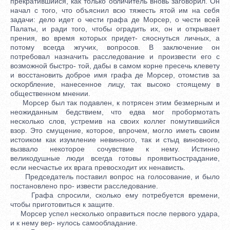
прекратившийся, как только обличитель вновь заговорил. Он
начал с того, что объяснил всю тяжесть ятой им на себя
задачи: дело идет о чести графа де Морсер, о чести всей
Палаты, и ради того, чтобы оградить их, он и открывает
прения, во время которых придет- сяоснуться личных, а
потому всегда жгучих, вопросов. В заключение он
потребовал назначить расследование и произвести его с
возможной быстро- той, дабы в самом корне пресечь клевету
и восстановить доброе имя графа де Морсер, отомстив за
оскорбление, нанесенное лицу, так высоко стоящему в
общественном мнении.
Морсер был так подавлен, к потрясен этим безмерным и
неожиданным бедствием, что едва мог пробормотать
несколько слов, устремив на своих коллег помутившийся
взор. Это смущение, которое, впрочем, могло иметь своим
истоиком как изумление невинного, так и стыд виновного,
вызвало некоторое сочувствие к нему. Истинно
великодушные люди всегда готовы проявитьострадание,
если несчастье их врага превосходит их ненависть.
Председатель поставил вопрос на голосование, и было
постановлено про- извести расследование.
Графа спросили, сколько ему потребуется времени,
чтобы приготовиться к защите.
Морсер успел несколько оправиться после первого удара,
и к нему вер- нулось самообладание.