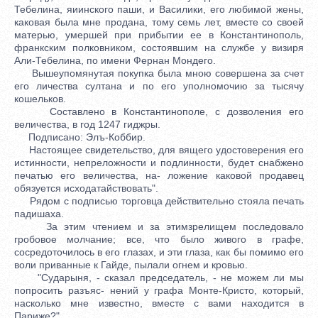
Тебелина, яиинского паши, и Василики, его любимой жены,
каковая была мне продана, тому семь лет, вместе со своей
матерью, умершей при прибытии ее в Константинополь,
франкским полковником, состоявшим на службе у визиря
Али-Тебелина, по имени Фернан Мондего.
Вышеупомянутая покупка была мною совершена за счет
его личества султана и по его уполномочию за тысячу
кошельков.
Составлено в Константинополе, с дозволения его
величества, в год 1247 гиджры.
Подписано: Элъ-Коббир.
Настоящее свидетельство, для вящего удостоверения его
истинности, непреложности и подлинности, будет снабжено
печатью его величества, на- ложение каковой продавец
обязуется исходатайствовать".
Рядом с подписью торговца действительно стояла печать
падишаха.
За этим чтением и за этимзрелищем последовало
гробовое молчание; все, что было живого в графе,
сосредоточилось в его глазах, и эти глаза, как бы помимо его
воли приванные к Гайде, пылали огнем и кровью.
"Сударыня, - сказал председатель, - не можем ли мы
попросить разъяс- нений у графа Монте-Кристо, который,
насколько мне известно, вместе с вами находится в
Париже?"