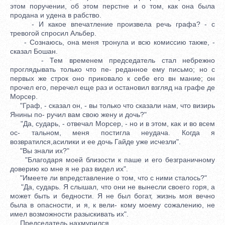
этом поручении, об этом перстне и о том, как она была
продана и удена в рабство.
- И какое впечатление произвела речь графа? - с
тревогой спросил Альбер.
- Сознаюсь, она меня тронула и всю комиссию также, -
сказал Бошан.
- Тем временем председатель стал небрежно
проглядывать только что пе- реданное ему письмо; но с
первых же строк оно приковало к себе его вн мание; он
прочел его, перечел еще раз и остановил взгляд на графе де
Морсер.
"Граф, - сказал он, - вы только что сказали нам, что визирь
Янины по- ручил вам свою жену и дочь?"
"Да, сударь, - отвечал Морсер, - но и в этом, как и во всем
ос- тальном, меня постигла неудача. Когда я
возвратился,асилики и ее дочь Гайде уже исчезли".
"Вы знали их?"
"Благодаря моей близости к паше и его безграничному
доверию ко мне я не раз видел их".
"Имеете ли впредставление о том, что с ними сталось?"
"Да, сударь. Я слышал, что они не вынесли своего горя, а
может быть и бедности. Я не был богат, жизнь моя вечно
была в опасности, и я, к вели- кому моему сожалению, не
имел возможности разыскивать их".
Председатель нахмурился.