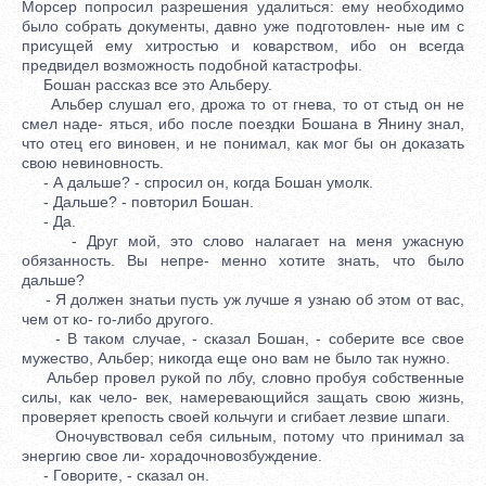
Морсер попросил разрешения удалиться: ему необходимо
было собрать документы, давно уже подготовлен- ные им с
присущей ему хитростью и коварством, ибо он всегда
предвидел возможность подобной катастрофы.
Бошан рассказ все это Альберу.
Альбер слушал его, дрожа то от гнева, то от стыд он не
смел наде- яться, ибо после поездки Бошана в Янину знал,
что отец его виновен, и не понимал, как мог бы он доказать
свою невиновность.
- А дальше? - спросил он, когда Бошан умолк.
- Дальше? - повторил Бошан.
- Да.
- Друг мой, это слово налагает на меня ужасную
обязанность. Вы непре- менно хотите знать, что было
дальше?
- Я должен знатьи пусть уж лучше я узнаю об этом от вас,
чем от ко- го-либо другого.
- В таком случае, - сказал Бошан, - соберите все свое
мужество, Альбер; никогда еще оно вам не было так нужно.
Альбер провел рукой по лбу, словно пробуя собственные
силы, как чело- век, намеревающийся защать свою жизнь,
проверяет крепость своей кольчуги и сгибает лезвие шпаги.
Оночувствовал себя сильным, потому что принимал за
энергию свое ли- хорадочновозбуждение.
- Говорите, - сказал он.