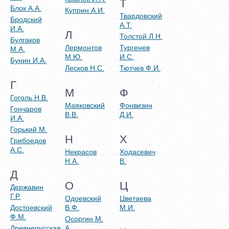
Т
Блок А.А.
Куприн А.И.
Твардовский
Бродский
А.Т.
И.А.
Л
Толстой Л.Н.
Булгаков
Лермонтов
Тургенев
М.А.
М.Ю.
И.С.
Бунин И.А.
Лесков Н.С.
Тютчев Ф.И.
Г
М
Ф
Гоголь Н.В.
Маяковский
Фонвизин
Гончаров
В.В.
Д.И.
И.А.
Горький М.
Н
Х
Грибоедов
А.С.
Некрасов
Ходасевич
Н.А.
В.
Д
О
Ц
Державин
Г.Р.
Одоевский
Цветаева
Достоевский
В.Ф.
М.И.
Ф.М.
Осоргин М.
Древнерусская
А.