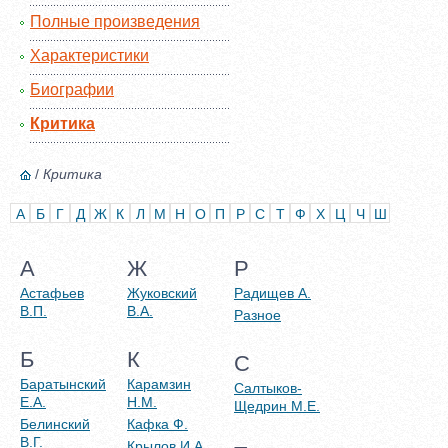
Полные произведения
Характеристики
Биографии
Критика
/
Критика
А
Б
Г
Д
Ж
К
Л
М
Н
О
П
Р
С
Т
Ф
Х
Ц
Ч
Ш
А
Ж
Р
Астафьев
Жуковский
Радищев А.
В.П.
В.А.
Разное
Б
К
С
Баратынский
Карамзин
Салтыков-
Е.А.
Н.М.
Щедрин М.Е.
Белинский
Кафка Ф.
В.Г.
Крылов И.А.