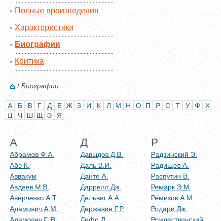
Полные произведения
Характеристики
Биографии
Критика
/
Биографии
А
Б
В
Г
Д
Е
Ж
З
И
К
Л
М
Н
О
П
Р
С
Т
У
Ф
Х
Ц
Ч
Ш
Щ
Э
Я
А
Д
Р
Абрамов Ф.А.
Давыдов Д.В.
Радзинский Э.
Абэ К.
Даль В.И.
Радищев А.
Аввакум
Данте А.
Распутин В.
Авдеев М.В.
Даррелл Дж.
Ремарк Э.М.
Аверченко А.Т.
Дельвиг А.А
Ремизов А.М.
Адамович А.М.
Державин Г.Р.
Родари Дж.
Адамович Г. В.
Дефо Д.
Рождественский