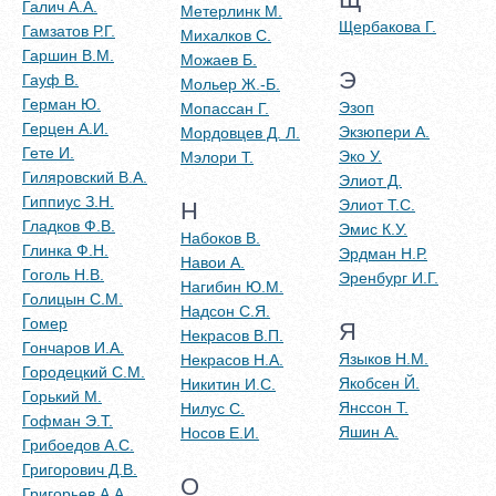
Галич А.А.
Метерлинк М.
Щербакова Г.
Гамзатов Р.Г.
Михалков С.
Гаршин В.М.
Можаев Б.
Э
Гауф В.
Мольер Ж.-Б.
Герман Ю.
Эзоп
Мопассан Г.
Герцен А.И.
Экзюпери А.
Мордовцев Д. Л.
Гете И.
Эко У.
Мэлори Т.
Гиляровский В.А.
Элиот Д.
Гиппиус З.Н.
Элиот Т.С.
Н
Гладков Ф.В.
Эмис К.У.
Набоков В.
Глинка Ф.Н.
Эрдман Н.Р.
Навои А.
Гоголь Н.В.
Эренбург И.Г.
Нагибин Ю.М.
Голицын С.М.
Надсон С.Я.
Гомер
Я
Некрасов В.П.
Гончаров И.А.
Языков Н.М.
Некрасов Н.А.
Городецкий С.М.
Якобсен Й.
Никитин И.С.
Горький М.
Янссон Т.
Нилус С.
Гофман Э.Т.
Яшин А.
Носов Е.И.
Грибоедов А.С.
Григорович Д.В.
О
Григорьев А.А.