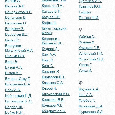
Карамзин Н.М.
Белый А.
Тургенев И.С.
Кассиль Л.А.
Беляев А.Р.
Тынянов Ю.Н.
Катаев В.П.
Бенедиктов В.Г.
Тэффи
Катулл Г.В.
Беньямин В.
Тютчев Ф.И.
Кафка Ф.
Берггольц О.
Квинт Гораций
Берджес Э.
У
Флакк
Берестов В.Д.
Уайльд О.
Кеведо-и-
Бернс Р.
Уитмен У.
Вильегас Ф.
Бестужев-
Улицкая Л.Е.
Кедрин Д.
Марлинский А.А.
Успенский Г.И.
Ким А.А.
Бианки В.В.
Успенский Э.Н.
Ким Ю.
Бирс Э.
Уэллс Г.
Кинг С.
Битов А.А.
Уэлш И.
Киплинг Р.
Битов А.Г.
Кириллов В.Т.
Бичер - Стоу Г.
Ф
Клычков С.А.
Благинина Е.А.
Клюев Н.
Фадеев А.А.
Блок А.А.
Ключевский В.О.
Фет А.А.
Боборыкин П.Д.
Княжнин Я.Б.
Флобер Г.
Богомолов В. О.
Кольцов А.В.
Фонвизин Д.И.
Бодлер Ш.
Кондратьев В.
Фурманов Д.А.
Бойко И.Н.