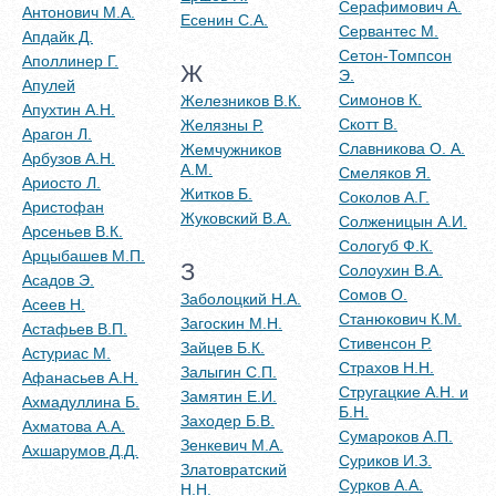
Серафимович А.
Антонович М.А.
Есенин С.А.
Сервантес М.
Апдайк Д.
Сетон-Томпсон
Аполлинер Г.
Ж
Э.
Апулей
Симонов К.
Железников В.К.
Апухтин А.Н.
Скотт В.
Желязны Р.
Арагон Л.
Славникова О. А.
Жемчужников
Арбузов А.Н.
А.М.
Смеляков Я.
Ариосто Л.
Житков Б.
Соколов А.Г.
Аристофан
Жуковский В.А.
Солженицын А.И.
Арсеньев В.К.
Сологуб Ф.К.
Арцыбашев М.П.
З
Солоухин В.А.
Асадов Э.
Сомов О.
Заболоцкий Н.А.
Асеев Н.
Станюкович К.М.
Загоскин М.Н.
Астафьев В.П.
Стивенсон Р.
Зайцев Б.К.
Астуриас М.
Страхов Н.Н.
Залыгин С.П.
Афанасьев А.Н.
Стругацкие А.Н. и
Замятин Е.И.
Ахмадуллина Б.
Б.Н.
Заходер Б.В.
Ахматова А.А.
Сумароков А.П.
Зенкевич М.А.
Ахшарумов Д.Д.
Суриков И.З.
Златовратский
Сурков А.А.
Н.Н.