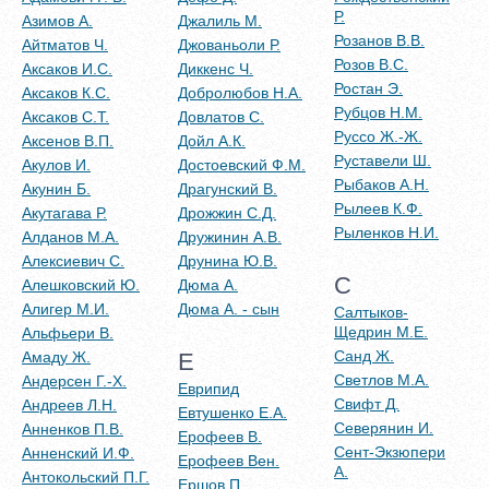
Р.
Азимов А.
Джалиль М.
Розанов В.В.
Айтматов Ч.
Джованьоли Р.
Розов В.С.
Аксаков И.С.
Диккенс Ч.
Ростан Э.
Аксаков К.С.
Добролюбов Н.А.
Рубцов Н.М.
Аксаков С.Т.
Довлатов С.
Руссо Ж.-Ж.
Аксенов В.П.
Дойл А.К.
Руставели Ш.
Акулов И.
Достоевский Ф.М.
Рыбаков А.Н.
Акунин Б.
Драгунский В.
Рылеев К.Ф.
Акутагава Р.
Дрожжин С.Д.
Рыленков Н.И.
Алданов М.А.
Дружинин А.В.
Алексиевич С.
Друнина Ю.В.
С
Алешковский Ю.
Дюма А.
Алигер М.И.
Дюма А. - сын
Салтыков-
Щедрин М.Е.
Альфьери В.
Санд Ж.
Амаду Ж.
Е
Светлов М.А.
Андерсен Г.-Х.
Еврипид
Свифт Д.
Андреев Л.Н.
Евтушенко Е.А.
Северянин И.
Анненков П.В.
Ерофеев В.
Сент-Экзюпери
Анненский И.Ф.
Ерофеев Вен.
А.
Антокольский П.Г.
Ершов П.