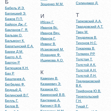
Б
Сэлинджер Д.
Зощенко М.М.
Бабель И.Э.
Багрицкий Э.
Т
И
Бажов П.П.
Тарковский А.А.
Ибсен Г.
Байрон Дж.-Г.
Твардовский А.Т.
Иванов Вс.
Бакланов Г. Я.
Твен М.
Иванов Вяч.
Бальзак О.
Тендряков В.
Иванов Г.
Бальмонт К.
Тихонов Н.С.
Ирвинг В.
Баратынский Е.А.
Токарева В.
Исаковский М.
Барри Д.М.
Толкиен Р.Р.
Искандер Ф.
Барто А.Л.
Толстая Т.
Ишимова А.О.
Бартон Р.
Толстой А.К.
Батюшков К.Н.
Толстой А.Н.
К
Бах Р.
Толстой Л.Н.
Каверин В.
Башлачев А.
Тредиаковский
Казакевич Э.
Бегбедер Ф.
В.К.
Казаков Ю.
Бедный Д.
Трифонов Ю.В.
Каменский В.В.
Белинский В.Г.
Троепольский
Кантемир А.
Белль Г.
Г.Н.
Капнист В.В.
Белов В.
Тукай Г.