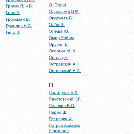
О. Генри
Гримм Я. и В.
Одоевский В.Ф.
Грин А.
Окуджава Б.
Гроссман В.
Олби Э.
Гумилев Н.С.
Олеша Ю.
Гюго В.
Омар Хайям
Оруэлл Д.
Осоргин М. А.
Остен Дж.
Островский А.Н.
Островский Н.А.
П
Пастернак Б.Л.
Паустовский К.Г.
Пелевин В.О.
Перро Ш.
Петрарка Ф.
Петров Аввакум
(протопоп