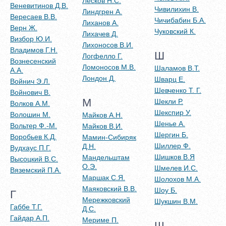
Лесков Н.С.
Веневитинов Д.В.
Чивилихин В.
Линдгрен А.
Вересаев В.В.
Чичибабин Б.А.
Лиханов А.
Верн Ж.
Чуковский К.
Лихачев Д.
Визбор Ю.И.
Лихоносов В.И.
Владимов Г.Н.
Ш
Логфелло Г.
Вознесенский
Ломоносов М.В.
Шаламов В.Т.
А.А.
Лондон Д.
Шварц Е.
Войнич Э.Л.
Шевченко Т. Г.
Войнович В.
М
Шекли Р.
Волков А.М.
Шекспир У.
Волошин М.
Майков А.Н.
Шенье А.
Вольтер Ф.-М.
Майков В.И.
Шергин Б.
Воробьев К.Д.
Мамин-Сибиряк
Шиллер Ф.
Д.Н.
Вудхаус П.Г.
Шишков В.Я
Мандельштам
Высоцкий В.С.
О.Э.
Шмелев И.С.
Вяземский П.А.
Маршак С.Я.
Шолохов М.А.
Маяковский В.В.
Шоу Б.
Г
Мережковский
Шукшин В.М.
Габбе Т.Г.
Д.С.
Гайдар А.П.
Мериме П.
Щ