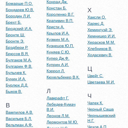
Конрад Дж.
Бомарше П.О.
Констан Б.
Х
Бондарев Ю.В.
Короленко В.Г.
Бородин Л.И.
Хаксли О.
Крапивин В.П.
Брехт Б.
Хармс Д.
Кристи А.
Бродский И.А.
Хемингуэй Э.
Крылов И.А.
Бронте Ш.
Хемницер И.И.
Кузмин М.А.
Бронте Э.
Херасков М.М.
Кузнецов Ю.П.
Брэдбери Р.
Хлебников В.
Куняев С.Ю.
Брюсов В.Я.
Ходасевич В.
Купер Дж.Ф.
Булгаков М.А.
Куприн А.И.
Булгарин Ф.В.
Ц
Кэррол Л.
Булычев К.
Цвейг С.
Кюхельбекер В.К.
Бунин И.А.
Цветаева М.И.
Бурлюк Д.Д.
Л
Быков В.
Ч
Лавкрафт Г.
Чапек К.
В
Лебедев-Кумач
Черный Саша
В.И.
Вампилов А.В.
Чернышевский
Леонов Л.М.
Васильев Б.Л.
Н.Г.
Лермонтов М.Ю.
Вельтман А.Ф.
Чехов А.П.