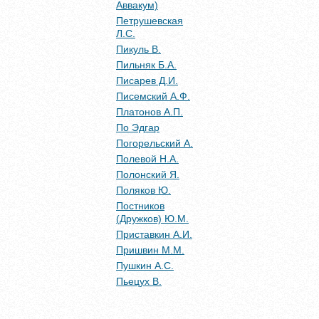
Аввакум)
Петрушевская
Л.С.
Пикуль В.
Пильняк Б.А.
Писарев Д.И.
Писемский А.Ф.
Платонов А.П.
По Эдгар
Погорельский А.
Полевой Н.А.
Полонский Я.
Поляков Ю.
Постников
(Дружков) Ю.М.
Приставкин А.И.
Пришвин М.М.
Пушкин А.С.
Пьецух В.