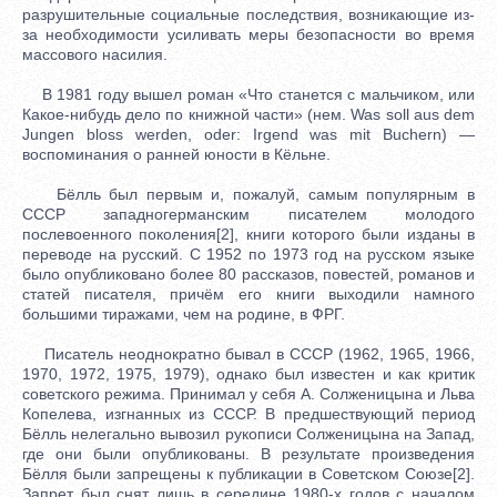
разрушительные социальные последствия, возникающие из-
за необходимости усиливать меры безопасности во время
массового насилия.
В 1981 году вышел роман «Что станется с мальчиком, или
Какое-нибудь дело по книжной части» (нем. Was soll aus dem
Jungen bloss werden, oder: Irgend was mit Buchern) —
воспоминания о ранней юности в Кёльне.
Бёлль был первым и, пожалуй, самым популярным в
СССР западногерманским писателем молодого
послевоенного поколения[2], книги которого были изданы в
переводе на русский. С 1952 по 1973 год на русском языке
было опубликовано более 80 рассказов, повестей, романов и
статей писателя, причём его книги выходили намного
большими тиражами, чем на родине, в ФРГ.
Писатель неоднократно бывал в СССР (1962, 1965, 1966,
1970, 1972, 1975, 1979), однако был известен и как критик
советского режима. Принимал у себя А. Солженицына и Льва
Копелева, изгнанных из СССР. В предшествующий период
Бёлль нелегально вывозил рукописи Солженицына на Запад,
где они были опубликованы. В результате произведения
Бёлля были запрещены к публикации в Советском Союзе[2].
Запрет был снят лишь в середине 1980-х годов с началом