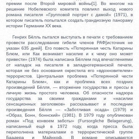
премии после Второй мировой войны[1]. Во многом на
решение Нобелевского комитета повлиял выход нового
романа писателя «Групповой портрет с дамой» (1971), в
котором писатель попытался создать грандиозную панораму
истории Германии XX века.
Генрих Бёлль пытался выступать в печати с требованием
провести расследование гибели членов РАФ[источник не
указан 635 дней]. Его повесть «Потерянная честь Катарины
Блюм, или Как возникает насилие и к чему оно может
привести» (1974) была написана Бёллем под впечатлениями
от нападок на писателя в западногерманской печати,
которая не без основания окрестила его «вдохновителем»
террористов. Центральная проблема «Потерянной чести
Катарины Блюм», как и проблема всех поздних
произведений Бёлля, — вторжение государства и прессы в
личную жизнь простого человека. Об опасности надзора
государства за своими гражданами и «насилии
сенсационных заголовков» рассказывают и последние
произведения Бёлля — «Заботливая осада» (1979) и
«Образ, Бонн, боннский» (1981). В 1979 году опубликован
роман «Под конвоем заботы» (Fursorgliche Belagerung),
написанный ещё в 1972 году, когда пресса была
переполнена материалами о террористической группе
Баадера и Майнхоф. В романе описываются