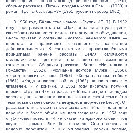
произведения — повесть «Поезд приходит вовремя» (1949),
сборник рассказов «Путник, придёшь когда в Спа…» (1950) и
роман «Где ты был, Адам?» (1951, русский перевод 1962).
В 1950 году Бёлль стал членом «Группы 47»[1]. В 1952
году в программной статье «Признание литературы руин»,
своеобразном манифесте этого литературного объединения,
Бёлль призвал к созданию «нового» немецкого языка —
простого и правдивого, связанного с конкретной
действительностью. В соответствии с провозглашёнными
принципами ранние рассказы Бёлля отличаются
стилистической простотой, они наполнены жизненной
конкретностью. Сборники рассказов Бёлля «Не только к
Рождеству» (1952), «Молчание доктора Мурке» (1958),
«Город привычных лиц» (1959), «Когда началась война»
(1961), «Когда кончилась война» (1962) нашли отклик и у
читателей, и у критики. В 1951 году писатель получил
премию «Группы 47» за рассказ «Чёрная овца» о молодом
человеке, не желающем жить по законам своей семьи (эта
тема позже станет одной из ведущих в творчестве Бёлля). От
рассказов с незамысловатыми сюжетами Бёлль постепенно
перешёл к более объёмным произведениям: в 1953 году
опубликовал повесть «И не сказал ни единого слова», год
спустя — роман «Дом без хозяина». Они написаны о
недавно пережитом, в них узнавались реалии первых,