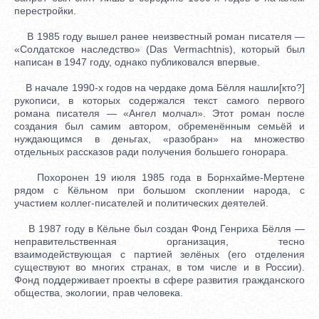
перестройки.
В 1985 году вышел ранее неизвестный роман писателя —
«Солдатское наследство» (Das Vermachtnis), который был
написан в 1947 году, однако публиковался впервые.
В начале 1990-х годов на чердаке дома Бёлля нашли[кто?]
рукописи, в которых содержался текст самого первого
романа писателя — «Ангел молчал». Этот роман после
создания был самим автором, обременённым семьёй и
нуждающимся в деньгах, «разобран» на множество
отдельных рассказов ради получения большего гонорара.
Похоронен 19 июля 1985 года в Борнхайме-Мертене
рядом с Кёльном при большом скоплении народа, с
участием коллег-писателей и политических деятелей.
В 1987 году в Кёльне был создан Фонд Генриха Бёлля —
неправительственная организация, тесно
взаимодействующая с партией зелёных (его отделения
существуют во многих странах, в том числе и в России).
Фонд поддерживает проекты в сфере развития гражданского
общества, экологии, прав человека.