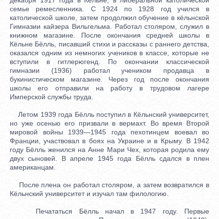
семье ремесленника. С 1924 по 1928 год учился в
католической школе, затем продолжил обучение в кёльнской
Гимназии кайзера Вильгельма. Работал столяром, служил в
книжном магазине. После окончания средней школы в
Кёльне Бёлль, писавший стихи и рассказы с раннего детства,
оказался одним из немногих учеников в классе, которые не
вступили в гитлерюгенд. По окончании классической
гимназии (1936) работал учеником продавца в
букинистическом магазине. Через год после окончания
школы его отправили на работу в трудовом лагере
Имперской службы труда.
Летом 1939 года Бёлль поступил в Кёльнский университет,
но уже осенью его призвали в вермахт. Во время Второй
мировой войны 1939—1945 года пехотинцем воевал во
Франции, участвовал в боях на Украине и в Крыму. В 1942
году Бёлль женился на Анне Мари Чех, которая родила ему
двух сыновей. В апреле 1945 года Бёлль сдался в плен
американцам.
После плена он работал столяром, а затем возвратился в
Кёльнский университет и изучал там филологию.
Печататься Бёлль начал в 1947 году. Первые