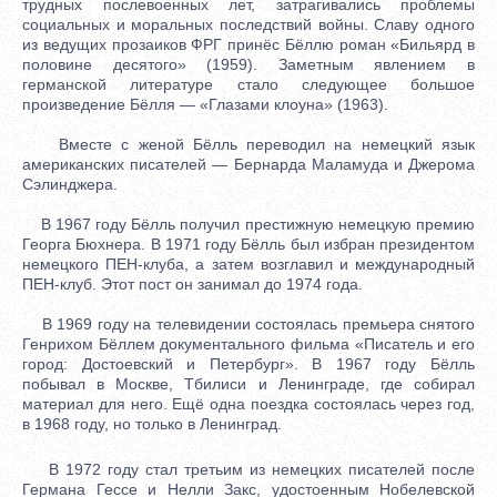
трудных послевоенных лет, затрагивались проблемы
социальных и моральных последствий войны. Славу одного
из ведущих прозаиков ФРГ принёс Бёллю роман «Бильярд в
половине десятого» (1959). Заметным явлением в
германской литературе стало следующее большое
произведение Бёлля — «Глазами клоуна» (1963).
Вместе с женой Бёлль переводил на немецкий язык
американских писателей — Бернарда Маламуда и Джерома
Сэлинджера.
В 1967 году Бёлль получил престижную немецкую премию
Георга Бюхнера. В 1971 году Бёлль был избран президентом
немецкого ПЕН-клуба, а затем возглавил и международный
ПЕН-клуб. Этот пост он занимал до 1974 года.
В 1969 году на телевидении состоялась премьера снятого
Генрихом Бёллем документального фильма «Писатель и его
город: Достоевский и Петербург». В 1967 году Бёлль
побывал в Москве, Тбилиси и Ленинграде, где собирал
материал для него. Ещё одна поездка состоялась через год,
в 1968 году, но только в Ленинград.
В 1972 году стал третьим из немецких писателей после
Германа Гессе и Нелли Закс, удостоенным Нобелевской