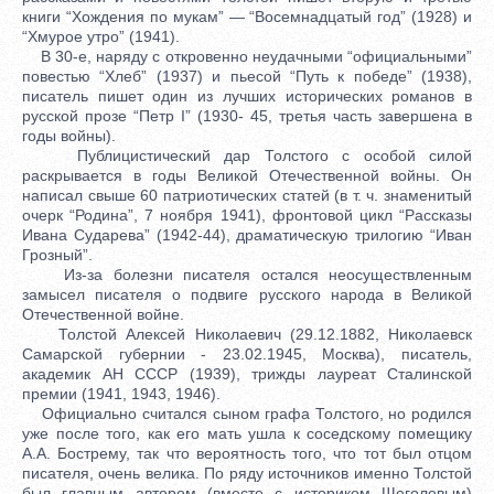
книги “Хождения по мукам” — “Восемнадцатый год” (1928) и
“Хмурое утро” (1941).
В 30-е, наряду с откровенно неудачными “официальными”
повестью “Хлеб” (1937) и пьесой “Путь к победе” (1938),
писатель пишет один из лучших исторических романов в
русской прозе “Петр I” (1930- 45, третья часть завершена в
годы войны).
Публицистический дар Толстого с особой силой
раскрывается в годы Великой Отечественной войны. Он
написал свыше 60 патриотических статей (в т. ч. знаменитый
очерк “Родина”, 7 ноября 1941), фронтовой цикл “Рассказы
Ивана Сударева” (1942-44), драматическую трилогию “Иван
Грозный”.
Из-за болезни писателя остался неосуществленным
замысел писателя о подвиге русского народа в Великой
Отечественной войне.
Толстой Алексей Николаевич (29.12.1882, Николаевск
Самарской губернии - 23.02.1945, Москва), писатель,
академик АН СССР (1939), трижды лауреат Сталинской
премии (1941, 1943, 1946).
Официально считался сыном графа Толстого, но родился
уже после того, как его мать ушла к соседскому помещику
А.А. Бострему, так что вероятность того, что тот был отцом
писателя, очень велика. По ряду источников именно Толстой
был главным автором (вместе с историком Щеголевым)