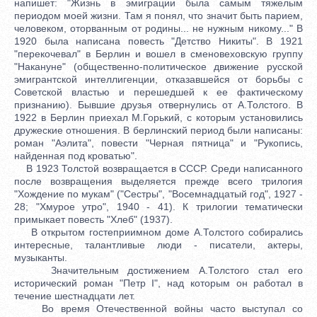
напишет: "Жизнь в эмиграции была самым тяжелым
периодом моей жизни. Там я понял, что значит быть парием,
человеком, оторванным от родины... не нужным никому..." В
1920 была написана повесть "Детство Никиты". В 1921
"перекочевал" в Берлин и вошел в сменовеховскую группу
"Накануне" (общественно-политическое движение русской
эмигрантской интеллигенции, отказавшейся от борьбы с
Советской властью и перешедшей к ее фактическому
признанию). Бывшие друзья отвернулись от А.Толстого. В
1922 в Берлин приехал М.Горький, с которым установились
дружеские отношения. В берлинский период были написаны:
роман "Аэлита", повести "Черная пятница" и "Рукопись,
найденная под кроватью".
В 1923 Толстой возвращается в СССР. Среди написанного
после возвращения выделяется прежде всего трилогия
"Хождение по мукам" ("Сестры", "Восемнадцатый год", 1927 -
28; "Хмурое утро", 1940 - 41). К трилогии тематически
примыкает повесть "Хлеб" (1937).
В открытом гостеприимном доме А.Толстого собирались
интересные, талантливые люди - писатели, актеры,
музыканты.
Значительным достижением А.Толстого стал его
исторический роман "Петр I", над которым он работал в
течение шестнадцати лет.
Во время Отечественной войны часто выступал со