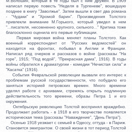
М.Волошин, который в те годы был с ним дружен. В 1909
написал первую повесть "Неделя в Тургеневе", вошедшую
позднее в книгу "Заволжье". Затем вышли в свет два романа
- "Чудаки" и "Хромой барин". Произведения Толстого
привлекли внимание М.Горького, который увидел в нем
"...писателя, несомненно крупного, сильного..." Критика тоже
благосклонно оценила его первые публикации.
Первая мировая война меняет планы Толстого. Как
военный корреспондент от "Русских ведомостей" он
находится на фронтах, побывал в Англии и Франции.
Написал ряд очерков и рассказов о войне (рассказы "На
горе", 1915; "Под водой", "Прекрасная дама", 1916). В годы
войны обратился к драматургии - комедии "Нечистая сила" и
"Касатка" (1916).
События Февральской революции вызвали его интерес к
проблемам русской государственности, что побудило его
заняться историей петровских времен. Много времени
уделял работе с архивами, стремясь открыть подлинную
действительность того времени, образы Петра 1 и его
окружения.
Октябрьскую революцию Толстой воспринял враждебно.
Продолжает работать - в 1918 в его творчестве появляется
историческая тема (рассказы "Наваждение", "День Петра").
Осенью 1918 уезжает с семьей в Одессу, оттуда - в Париж.
Становится эмигрантом. О своей жизни в тот период Толстой