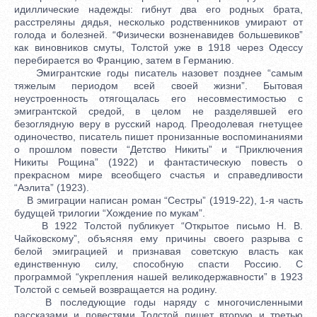
идиллические надежды: гибнут два его родных брата,
расстреляны дядья, несколько родственников умирают от
голода и болезней. “Физически возненавидев большевиков”
как виновников смуты, Толстой уже в 1918 через Одессу
перебирается во Францию, затем в Германию.
Эмигрантские годы писатель назовет позднее “самым
тяжелым периодом всей своей жизни”. Бытовая
неустроенность отягощалась его несовместимостью с
эмигрантской средой, в целом не разделявшей его
безоглядную веру в русский народ. Преодолевая гнетущее
одиночество, писатель пишет пронизанные воспоминаниями
о прошлом повести “Детство Никиты” и “Приключения
Никиты Рощина” (1922) и фантастическую повесть о
прекрасном мире всеобщего счастья и справедливости
“Аэлита” (1923).
В эмиграции написан роман “Сестры” (1919-22), 1-я часть
будущей трилогии “Хождение по мукам”.
В 1922 Толстой публикует “Открытое письмо Н. В.
Чайковскому”, объясняя ему причины своего разрыва с
белой эмиграцией и признавая советскую власть как
единственную силу, способную спасти Россию. С
программой “укрепления нашей великодержавности” в 1923
Толстой с семьей возвращается на родину.
В последующие годы наряду с многочисленными
рассказами и повестями Толстой пишет вторую и третью