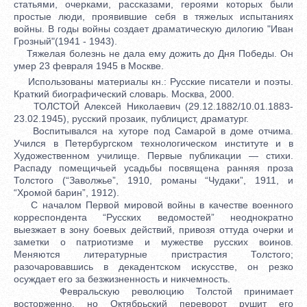
статьями, очерками, рассказами, героями которых были
простые люди, проявившие себя в тяжелых испытаниях
войны. В годы войны создает драматическую дилогию "Иван
Грозный"(1941 - 1943).
Тяжелая болезнь не дала ему дожить до Дня Победы. Он
умер 23 февраля 1945 в Москве.
Использованы материалы кн.: Русские писатели и поэты.
Краткий биографический словарь. Москва, 2000.
ТОЛСТОЙ Алексей Николаевич (29.12.1882/10.01.1883-
23.02.1945), русский прозаик, публицист, драматург.
Воспитывался на хуторе под Самарой в доме отчима.
Учился в Петербургском технологическом институте и в
Художественном училище. Первые публикации — стихи.
Распаду помещичьей усадьбы посвящена ранняя проза
Толстого (“Заволжье”, 1910, романы “Чудаки”, 1911, и
“Хромой барин”, 1912).
С началом Первой мировой войны в качестве военного
корреспондента “Русских ведомостей” неоднократно
выезжает в зону боевых действий, привозя оттуда очерки и
заметки о патриотизме и мужестве русских воинов.
Меняются литературные пристрастия Толстого;
разочаровавшись в декадентском искусстве, он резко
осуждает его за безжизненность и никчемность.
Февральскую революцию Толстой принимает
восторженно, но Октябрьский переворот рушит его