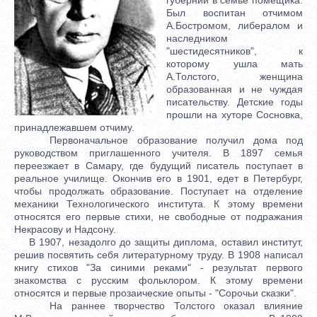
Был воспитан отчимом
А.Бостромом, либералом и
наследником
"шестидесятников", к
которому ушла мать
А.Толстого, женщина
образованная и не чуждая
писательству. Детские годы
прошли на хуторе Сосновка,
принадлежавшем отчиму.
Первоначальное образование получил дома под
руководством приглашенного учителя. В 1897 семья
переезжает в Самару, где будущий писатель поступает в
реальное училище. Окончив его в 1901, едет в Петербург,
чтобы продолжать образование. Поступает на отделение
механики Технологического института. К этому времени
относятся его первые стихи, не свободные от подражания
Некрасову и Надсону.
В 1907, незадолго до защиты диплома, оставил институт,
решив посвятить себя литературному труду. В 1908 написал
книгу стихов "За синими реками" - результат первого
знакомства с русским фольклором. К этому времени
относятся и первые прозаические опыты - "Сорочьи сказки".
На раннее творчество Толстого оказал влияние