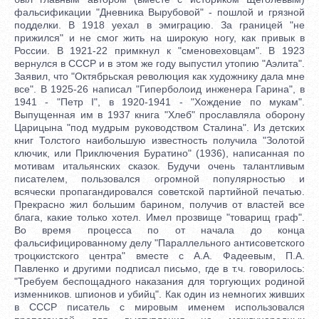
фальсификации "Дневника Вырубовой" - пошлой и грязной
подделки. В 1918 уехал в эмиграцию. За границей "не
прижился" и не смог жить на широкую ногу, как привык в
России. В 1921-22 примкнул к "сменовеховцам". В 1923
вернулся в СССР и в этом же году выпустил утопию "Аэлита".
Заявил, что "Октябрьская революция как художнику дала мне
все". В 1925-26 написал "Гиперболоид инженера Гарина", в
1941 - "Петр I", в 1920-1941 - "Хождение по мукам".
Выпущенная им в 1937 книга "Хлеб" прославляла оборону
Царицына "под мудрым руководством Сталина". Из детских
книг Толстого наибольшую известность получила "Золотой
ключик, или Приключения Буратино" (1936), написанная по
мотивам итальянских сказок. Будучи очень талантливым
писателем, пользовался огромной популярностью и
всячески пропагандировался советской партийной печатью.
Прекрасно жил большим барином, получив от властей все
блага, какие только хотел. Имел прозвище "товарищ граф".
Во время процесса по от начала до конца
фальсифицированному делу "Параллельного антисоветского
троцкистского центра" вместе с А.А. Фадеевым, П.А.
Павленко и другими подписал письмо, где в т.ч. говорилось:
"Требуем беспощадного наказания для торгующих родиной
изменников. шпионов и убийц". Как один из немногих живших
в СССР писатель с мировым именем использовался