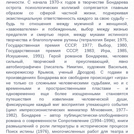
личности. С начала 1970-х годов в творчестве Бондарева
острота психологических коллизий сопрягается главным
образом со сферой частной жизни, подчеркивая
экзистенциальную ответственность каждого за свою судьбу –
будь то отношения между мужчиной и женщиной,
«завоевателем» и побежденным, выбор между жизнью
предателя и смертью героя, между муками истинного
творчества и благополучием рутины (тетралогия Берег, 1975,
Государственная премия СССР, 1977; Выбор, 1980,
Государственная премия СССР, 1983; Игра, 1985,
Искушение, 1991). Герой романов Бондарева, человек
сильный, творческий и преуспевающий, явно
автобиографичен (писатель Никитин, художник Васильев,
кинорежиссер Крымов, ученый Дроздов). С годами в
произведениях Бондарева все свободнее происходит «игра»
не только со сложными человеческими судьбами, но и с
временными и пространственными пластами – и
одновременно еще более изощренными становятся
путешествия по извилинам человеческой души,
фиксирующие каждый миг восприятия утекающего события
(цикл импрессионистических миниатюр Мгновения, 1977–
1982). Бондарев – автор публицистически-злободневного
романа о современности Сопротивление (1994–1996), книги
размышлений о роли литературы в историческом процессе
Поиск истины (1976), многочисленных работ для театра и