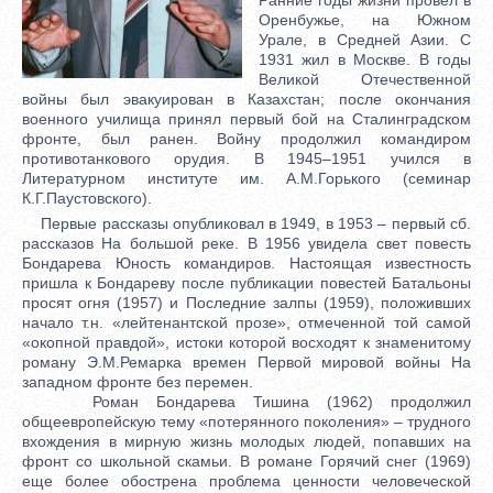
Оренбужье, на Южном
Урале, в Средней Азии. С
1931 жил в Москве. В годы
Великой Отечественной
войны был эвакуирован в Казахстан; после окончания
военного училища принял первый бой на Сталинградском
фронте, был ранен. Войну продолжил командиром
противотанкового орудия. В 1945–1951 учился в
Литературном институте им. А.М.Горького (семинар
К.Г.Паустовского).
Первые рассказы опубликовал в 1949, в 1953 – первый сб.
рассказов На большой реке. В 1956 увидела свет повесть
Бондарева Юность командиров. Настоящая известность
пришла к Бондареву после публикации повестей Батальоны
просят огня (1957) и Последние залпы (1959), положивших
начало т.н. «лейтенантской прозе», отмеченной той самой
«окопной правдой», истоки которой восходят к знаменитому
роману Э.М.Ремарка времен Первой мировой войны На
западном фронте без перемен.
Роман Бондарева Тишина (1962) продолжил
общеевропейскую тему «потерянного поколения» – трудного
вхождения в мирную жизнь молодых людей, попавших на
фронт со школьной скамьи. В романе Горячий снег (1969)
еще более обострена проблема ценности человеческой