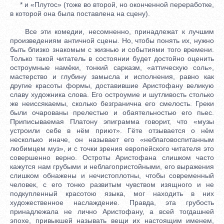
* и «Плутос» (тоже во второй, но оконченной переработке,
в которой она была поставлена на сцену).
Все эти комедии, несомненно, принадлежат к лучшим
произведениям античной сцены. Но, чтобы понять их, нужно
быть близко знакомым с жизнью и событиями того времени.
Только такой читатель в состоянии будет достойно оценить
остроумные намёки, тонкий сарказм, «аттическую соль»,
мастерство и глубину замысла и исполнения, равно как
другие красоты формы, доставившие Аристофану великую
славу художника слова. Его остроумие и шутливость столько
же неиссякаемы, сколько безгранична его смелость. Греки
были очарованы прелестью и обаятельностью его пьес.
Приписываемая Платону эпиграмма говорит, что «музы
устроили себе в нём приют». Гёте отзывается о нём
несколько иначе, он называет его «неблаговоспитанным
любимцем муз», и с точки зрения европейского читателя это
совершенно верно. Остроты Аристофана слишком часто
кажутся нам грубыми и неблагопристойными, его выражения
слишком обнажены и нечистоплотны, чтобы современный
человек, с его тонко развитым чувством изящного и не
подкупленный красотою языка, мог находить в них
художественное наслаждение. Правда, эта грубость
принадлежала не лично Аристофану, а всей тогдашней
эпохе, привыкшей называть вещи их настоящим именем,