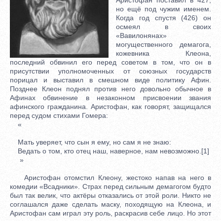
но ещё под чужим именем.
Когда год спустя (426) он
осмеял в своих
«Вавилонянах»
могущественного демагога,
кожевника Клеона,
последний обвинил его перед советом в том, что он в
присутствии уполномоченных от союзных государств
порицал и выставил в смешном виде политику Афин.
Позднее Клеон поднял против него довольно обычное в
Афинах обвинение в незаконном присвоении звания
афинского гражданина. Аристофан, как говорят, защищался
перед судом стихами Гомера:
«
Мать уверяет, что сын я ему, но сам я не знаю:
Ведать о том, кто отец наш, наверное, нам невозможно.[1]
»
Аристофан отомстил Клеону, жестоко напав на него в
комедии «Всадники». Страх перед сильным демагогом будто
был так велик, что актёры отказались от этой роли. Никто не
соглашался даже сделать маску, походящую на Клеона, и
Аристофан сам играл эту роль, раскрасив себе лицо. Но этот