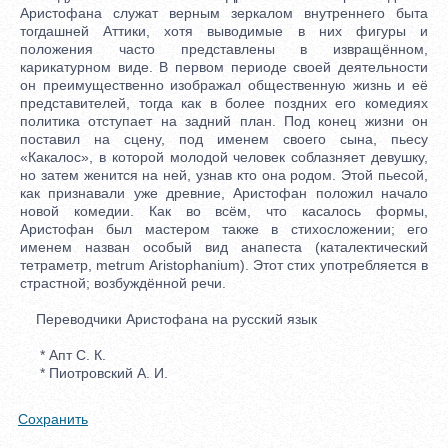
Аристофана служат верным зеркалом внутреннего быта
тогдашней Аттики, хотя выводимые в них фигуры и
положения часто представлены в извращённом,
карикатурном виде. В первом периоде своей деятельности
он преимущественно изображал общественную жизнь и её
представителей, тогда как в более поздних его комедиях
политика отступает на задний план. Под конец жизни он
поставил на сцену, под именем своего сына, пьесу
«Какалос», в которой молодой человек соблазняет девушку,
но затем женится на ней, узнав кто она родом. Этой пьесой,
как признавали уже древние, Аристофан положил начало
новой комедии. Как во всём, что касалось формы,
Аристофан был мастером также в стихосложении; его
именем назван особый вид анапеста (каталектический
тетраметр, metrum Aristophanium). Этот стих употребляется в
страстной; возбуждённой речи.
Переводчики Аристофана на русский язык
* Апт С. К.
* Пиотровский А. И.
Сохранить