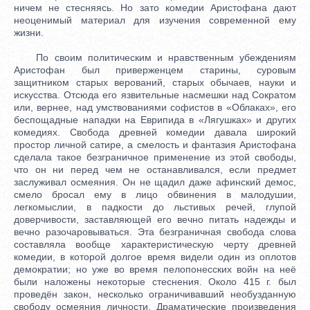
ничем не стесняясь. Но зато комедии Аристофана дают
неоценимый материал для изучения современной ему
жизни.
По своим политическим и нравственным убеждениям
Аристофан был приверженцем старины, суровым
защитником старых верований, старых обычаев, науки и
искусства. Отсюда его язвительные насмешки над Сократом
или, вернее, над умствованиями софистов в «Облаках», его
беспощадные нападки на Еврипида в «Лягушках» и других
комедиях. Свобода древней комедии давала широкий
простор личной сатире, а смелость и фантазия Аристофана
сделала такое безграничное применение из этой свободы,
что он ни перед чем не останавливался, если предмет
заслуживал осмеяния. Он не щадил даже афинский демос,
смело бросал ему в лицо обвинения в малодушии,
легкомыслии, в падкости до льстивых речей, глупой
доверчивости, заставляющей его вечно питать надежды и
вечно разочаровываться. Эта безграничная свобода слова
составляла вообще характеристическую черту древней
комедии, в которой долгое время видели один из оплотов
демократии; но уже во время пелопонесских войн на неё
были наложены некоторые стеснения. Около 415 г. был
проведён закон, несколько ограничивавший необузданную
свободу осмеяния личности. Драматические произведения