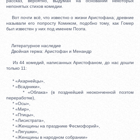
рассказ, вероятно, выдуман на основании некоторых
непонятых стихов комедии.
Вот почти всё, что известно о жизни Аристофана; древние
называли его попросту Комиком, подобно тому, как Гомер
был известен у них под именем Поэта.
Литературное наследие
Двойная герма: Аристофан и Менандр
Из 44 комедий, написанных Аристофаном, до нас дошли
только 11:
* «Ахарнейцы»,
* «Всадники»,
* «Облака» (в позднейшей неоконченной поэтом
переработке),
* «Осы»,
* «Мир»,
* «Птицы»,
* «Лисистрата»,
* «Женщины на празднике Фесмофорий»,
* «Лягушки»,
* «Женщины в народном собрании»