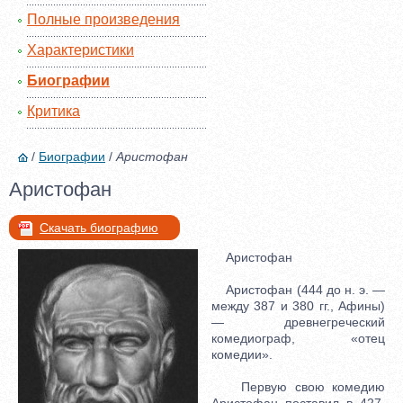
Полные произведения
Характеристики
Биографии
Критика
/
Биографии
/
Аристофан
Аристофан
Скачать биографию
Аристофан
Аристофан (444 до н. э. —
между 387 и 380 гг., Афины)
— древнегреческий
комедиограф, «отец
комедии».
Первую свою комедию
Аристофан поставил в 427,