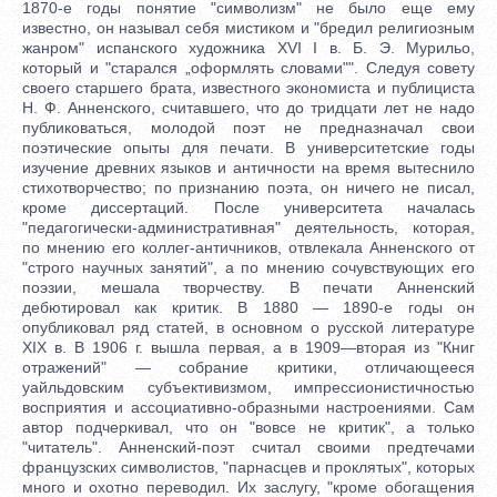
1870-е годы понятие "символизм" не было еще ему
известно, он называл себя мистиком и "бредил религиозным
жанром" испанского художника XVI I в. Б. Э. Мурильо,
который и "старался „оформлять словами"". Следуя совету
своего старшего брата, известного экономиста и публициста
Н. Ф. Анненского, считавшего, что до тридцати лет не надо
публиковаться, молодой поэт не предназначал свои
поэтические опыты для печати. В университетские годы
изучение древних языков и античности на время вытеснило
стихотворчество; по признанию поэта, он ничего не писал,
кроме диссертаций. После университета началась
"педагогически-административная" деятельность, которая,
по мнению его коллег-античников, отвлекала Анненского от
"строго научных занятий", а по мнению сочувствующих его
поэзии, мешала творчеству. В печати Анненский
дебютировал как критик. В 1880 — 1890-е годы он
опубликовал ряд статей, в основном о русской литературе
XIX в. В 1906 г. вышла первая, а в 1909—вторая из "Книг
отражений" — собрание критики, отличающееся
уайльдовским субъективизмом, импрессионистичностью
восприятия и ассоциативно-образными настроениями. Сам
автор подчеркивал, что он "вовсе не критик", а только
"читатель". Анненский-поэт считал своими предтечами
французских символистов, "парнасцев и проклятых", которых
много и охотно переводил. Их заслугу, "кроме обогащения