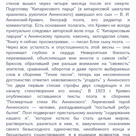
стихов вышел через четыре месяца после его смерти.
Подготовку "Кипарисового ларца" (в кипарисовой шкатулке
хранились рукописи Анненского) завершал его сын — В. И.
Анненский-Кривич, биограф поэта, его редактор и
комментатор. Есть основания полагать, что Кривич не всегда
пунктуально следовал авторской воле отца. С "Кипарисовым
ларцом" к Анненскому пришла, наконец, запоздалая слава.
"Книгу я сейчас просматриваю, — писал Блок сыну поэта. —
Через всю усталость и опустошенность этой весны — она
проникает глубоко в сердце. Невероятная близость
переживаний, объясняющая мне многое о самом себе".
Брюсов, обративший уже раньше внимание на "свежесть"
эпитетов, сравнений, оборотов и даже просто выбираемых
слов в сборнике "Тихие песни", теперь как несомненное
достоинство отметил невозможность "угадать" у Анненского
"по двум первым стихам строфы двух следующих и по
началу стихотворения его конец". В 1923 г. Кривич
опубликовал оставшиеся тексты поэта в сборнике
"Посмертные стихи Ин. Анненского". Лирический герой
Анненского — человек, разгадывающий "постылый ребус
бытия". Поэт подвергает пристальному анализу "содержание
нашего я", "которое хотело бы стать целым миром,
раствориться, разлиться в нем, я, замученное сознанием
своего безысходного одиночества, неизбежного конца и
бесцельного существования; я в кошмаре возвратов, под