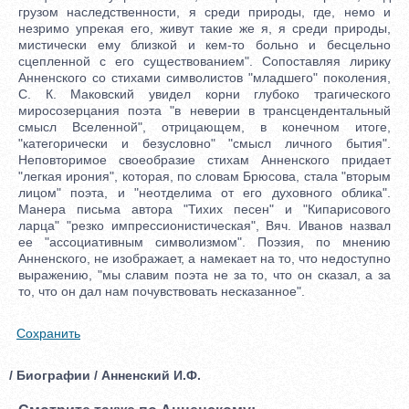
грузом наследственности, я среди природы, где, немо и
незримо упрекая его, живут такие же я, я среди природы,
мистически ему близкой и кем-то больно и бесцельно
сцепленной с его существованием". Сопоставляя лирику
Анненского со стихами символистов "младшего" поколения,
С. К. Маковский увидел корни глубоко трагического
миросозерцания поэта "в неверии в трансцендентальный
смысл Вселенной", отрицающем, в конечном итоге,
"категорически и безусловно" "смысл личного бытия".
Неповторимое своеобразие стихам Анненского придает
"легкая ирония", которая, по словам Брюсова, стала "вторым
лицом" поэта, и "неотделима от его духовного облика".
Манера письма автора "Тихих песен" и "Кипарисового
ларца" "резко импрессионистическая", Вяч. Иванов назвал
ее "ассоциативным символизмом". Поэзия, по мнению
Анненского, не изображает, а намекает на то, что недоступно
выражению, "мы славим поэта не за то, что он сказал, а за
то, что он дал нам почувствовать несказанное".
Сохранить
/ Биографии / Анненский И.Ф.