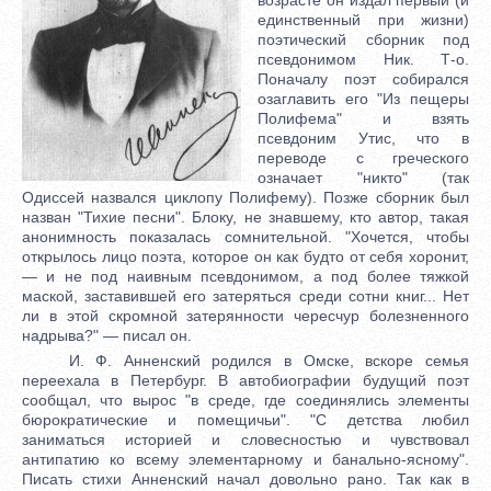
единственный при жизни)
поэтический сборник под
псевдонимом Ник. Т-о.
Поначалу поэт собирался
озаглавить его "Из пещеры
Полифема" и взять
псевдоним Утис, что в
переводе с греческого
означает "никто" (так
Одиссей назвался циклопу Полифему). Позже сборник был
назван "Тихие песни". Блоку, не знавшему, кто автор, такая
анонимность показалась сомнительной. "Хочется, чтобы
открылось лицо поэта, которое он как будто от себя хоронит,
— и не под наивным псевдонимом, а под более тяжкой
маской, заставившей его затеряться среди сотни книг... Нет
ли в этой скромной затерянности чересчур болезненного
надрыва?" — писал он.
И. Ф. Анненский родился в Омске, вскоре семья
переехала в Петербург. В автобиографии будущий поэт
сообщал, что вырос "в среде, где соединялись элементы
бюрократические и помещичьи". "С детства любил
заниматься историей и словесностью и чувствовал
антипатию ко всему элементарному и банально-ясному".
Писать стихи Анненский начал довольно рано. Так как в