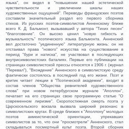
языка", он видел в "повышении нашей эстетической
чувствительности и увеличении шкалы наших
художественных ощущений". Переводы французских поэтов
составили значительный раздел его первого сборника
стихов. Из русских поэтов-символистов Анненскому ближе
всего К. Д. Бальмонт, вызывавший у автора "Тихих песен"
"благоговение". Он высоко ценил "новую гибкость и
музыкальность" поэтического языка Бальмонта. Анненский
вел достаточно "уединенную" литературную жизнь: он не
отстаивал права "нового" искусства на существование в
период "бури и натиска", не участвовал в последующих
внутрисимволистских баталиях. Первые его публикации на
страницах символистской прессы относятся к 1906 г. (журнал
"Перевал"), "Вхождение" Анненского в символистскую среду
фактически состоялось в последний год его жизни. Поэт и
критик читает лекции в "Поэтической академии", входит в
состав членов "Общества ревнителей художественного
слова" при новом петербургском журнале "Аполлон",
печатает на его страницах свою программную статью "О
современном лиризме". Скоропостижная смерть поэта у
Царскосельского вокзала вызвала широкий резонанс в
символистских кругах. В среде близких к "Аполлону" молодых
поэтов акмеистической ориентации, упрекавших
символистов за то, что они "просмотрели" Анненского, стал
складываться посмертный культ поэта. Второй сборник