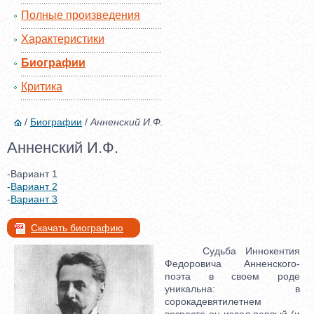
Полные произведения
Характеристики
Биографии
Критика
/
Биографии
/
Анненский И.Ф.
Анненский И.Ф.
-Вариант 1
-
Вариант 2
-
Вариант 3
Скачать биографию
Судьба Иннокентия
Федоровича Анненского-
поэта в своем роде
уникальна: в
сорокадевятилетнем
возрасте он издал первый (и