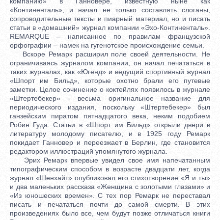
компанию» в Ганновере, известную ныне как
«Континенталь», и начал не только составлять слоганы,
сопроводительные тексты и пиарный материал, но и писать
статьи в «домашний» журнал компании «Эхо-Континенталь».
REMARQUE – написанное по правилам французской
орфографии – намек на гугенотское происхождение семьи.
Вскоре Ремарк расширил поле своей деятельности. Не
ограничиваясь журналом компании, он начал печататься в
таких журналах, как «Югенд» и ведущий спортивный журнал
«Шпорт им Бильд», которые охотно брали его путевые
заметки. Целое сочинение о коктейлях появилось в журнале
«Штертебекер» - весьма оригинальное название для
периодического издания, поскольку «Штертебекер» был
ганзейским пиратом пятнадцатого века, неким подобием
Робин Гуда. Статьи в «Шпорт им Бильд» открыли двери в
литературу молодому писателю, и в 1925 году Ремарк
покидает Ганновер и переезжает в Берлин, где становится
редактором иллюстраций упомянутого журнала.
Эрих Ремарк впервые увидел свое имя напечатанным
типографическим способом в возрасте двадцати лет, когда
журнал «Шенхайт» опубликовал его стихотворение «Я и ты»
и два маленьких рассказа «Женщина с золотыми глазами» и
«Из юношеских времен». С тех пор Ремарк не переставал
писать и печататься почти до самой смерти. В этих
произведениях было все, чем будут позже отличаться книги