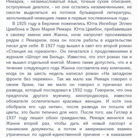
Ремарка, - незамысловатый язык, точные сухие описания,
остроумные диалоги, - но они остались незамеченными, не
смогли выделиться из потоков бульварной литературы,
заполнившей немецкие лавки в первые послевоенные годы.
В 1925 году в Берлине поженились Ютта Ингеборг Эллен
Цамбона и Эрих Мария Ремарк. Ютта Цамбон, прибавившая
к своему имени имя Жанна, ночи напролет просиживала
рядом с Ремарком, пока он после работы в издательстве
писал для себя. В 1927 году вышел в свет его второй роман
«Станция на горизонте». Он печатался с продолжениями в
журнале «Шпорт им Бильд». Известно, что этот роман так и
не вышел отдельной книгой. Можно также допустить, что и в
течение следующего года Жанна составляла ему компанию,
когда он за шесть недель написал роман «На западном
фронте без перемен». Так же мало как Ремарк говорил о
своем браке, так же мало он говорил о причинах его
развода, который последовал в 1932 году. Говорили, что она
предпочла другого мужчину, кинопродюсера, известно
обожателя ослепительно красивых женщин. И хотя она
обобрала его «до нитки», после развода он посыла ей
цветы, это было типично для него. После того, как Гитлер в
1937 году лишил обоих гражданства, Ремарк женился на
Жанне второй раз, чтобы дать ей новый паспорт и
панамские документы, а потом и американские взамен
утраченных по одной-единственной причине – в наказание