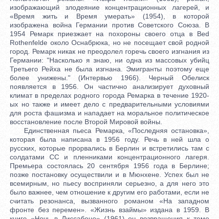
изображающий злодеяние концентрационных лагерей, и
«Время жить и Время умерать» (1954), в которой
изображена война Германии против Советского Союза. В
1954 Ремарк приезжает на похороны своего отца в Bed
Rothenfelde около Оснабрюка, но не посещает свой родной
город. Ремарк никак не преодолел горечь своего изгнания из
Германии: "Насколько я знаю, ни одна из массовых убийц
Третьего Рейха не была изгнана. Эмигранты поэтому еще
более унижены." (Интервью 1966). Черный Обелиск
появляется в 1956. Он частично анализирует духовный
климат в пределах родного города Ремарка в течение 1920-
ых но также и имеет дело с предварительными условиями
для роста фашизма и нападает на моральное политическое
восстановление после Второй Мировой войны.
Единственная пьеса Ремарка, «Последняя остановка»,
которая была написана в 1956 году. Речь в ней шла о
русских, которые прорвались в Берлин и встретились там с
солдатами СС и пленниками концентрационного лагеря.
Премьера состоялась 20 сентября 1956 года в Берлине;
позже постановку осуществили и в Мюнхене. Успех был не
всемирным, но пьесу восприняли серьезно, а для него это
было важнее, чем отношение к другим его работами, если не
считать резонанса, вызванного романом «На западном
фронте без перемен». «Жизнь взаймы» издана в 1959. В
книге «Ночь в Лиссабоне» (1961) он возвращения к теме