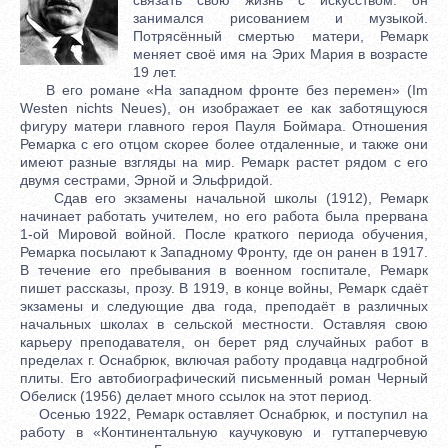
занимался рисованием и музыкой.
Потрясённый смертью матери, Ремарк
меняет своё имя на Эрих Мария в возрасте
19 лет.
В его романе «На западном фронте без перемен» (Im
Westen nichts Neues), он изображает ее как заботящуюся
фигуру матери главного героя Пауля Боймара. Отношения
Ремарка с его отцом скорее более отдаленные, и также они
имеют разные взгляды на мир. Ремарк растет рядом с его
двумя сестрами, Эрной и Эльфридой.
Сдав его экзамены начальной школы (1912), Ремарк
начинает работать учителем, но его работа была прервана
1-ой Мировой войной. После краткого периода обучения,
Ремарка посылают к Западному Фронту, где он ранен в 1917.
В течение его пребывания в военном госпитале, Ремарк
пишет рассказы, прозу. В 1919, в конце войны, Ремарк сдаёт
экзамены и следующие два года, преподаёт в различных
начальных школах в сельской местности. Оставляя свою
карьеру преподавателя, он берет ряд случайных работ в
пределах г. Оснабрюк, включая работу продавца надгробной
плиты. Его автобиографический письменный роман Черный
Обелиск (1956) делает много ссылок на этот период.
Осенью 1922, Ремарк оставляет Оснабрюк, и поступил на
работу в «Континентальную каучуковую и гуттаперчевую