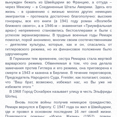
вынужден бежать из Швейцарии во Францию, а оттуда –
через Мексику – в Соединенные Штаты Америки. Здесь его
жизнь - в сравнению с жизнью многих других немецких
эмигрантов – протекала достаточно благополучно: высокие
гонорары, все его книги (в 1941 году роман «Возлюби
ближнего своего», а в 1946-м – знаменитая «Триумфальная
арка») непременно становились бестселлерами и были с
успехом экранизированы. В трудные военные годы Ремарк
помогал, порой анонимно, многим своим соотечественникам
– деятелям культуры, которые, как и он, спасались от
гитлеровского режима, но их финансовое положение было
удручающим.
В Германии тем временем, сестра Ремарка стала жертвой
варварского режима. Обвиняемая в том, что она делала
замечания против Гитлера и его режима, она приговорена к
смерти в 1943 и казнена в Берлине. В течение переговоров,
Председатель Народного Суда, Freisler, как полагают, сказал,
что "Ваш брат, возможно, избежал нас, но Вы уже не
избежите этого "
В 1968 Город Оснабрюк называет улицу в честь Эльфриды
Шольц.
Вновь после войны получив немецкое гражданство,
Ремарк вернулся в Европу. С 1947 года он жил в Швейцарии,
где и провел в основном последние 16 лет своей жизни.
Появляются романы: «Искра Жизни» (1952), роман,