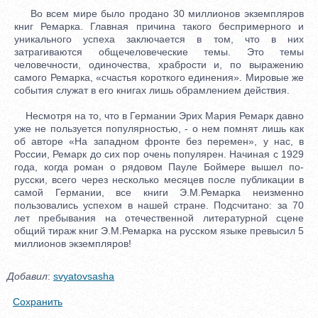
Во всем мире было продано 30 миллионов экземпляров
книг Ремарка. Главная причина такого беспримерного и
уникального успеха заключается в том, что в них
затрагиваются общечеловеческие темы. Это темы
человечности, одиночества, храбрости и, по выражению
самого Ремарка, «счастья короткого единения». Мировые же
события служат в его книгах лишь обрамлением действия.
Несмотря на то, что в Германии Эрих Мария Ремарк давно
уже не пользуется популярностью, - о нем помнят лишь как
об авторе «На западном фронте без перемен», у нас, в
России, Ремарк до сих пор очень популярен. Начиная с 1929
года, когда роман о рядовом Пауле Боймере вышел по-
русски, всего через несколько месяцев после публикации в
самой Германии, все книги Э.М.Ремарка неизменно
пользовались успехом в нашей стране. Подсчитано: за 70
лет пребывания на отечественной литературной сцене
общий тираж книг Э.М.Ремарка на русском языке превысил 5
миллионов экземпляров!
Добавил
:
svyatovsasha
Сохранить