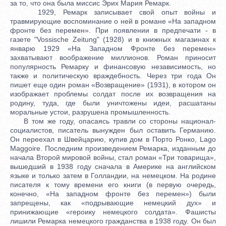
за то, что она была миссис Эрих Мария Ремарк.
1929, Ремарк записывает свой опыт войны и
травмирующие воспоминание о ней в романе «На западном
фронте без перемен». При появлении в предпечати - в
газете "Vossische Zeitung" (1928) и в книжных магазинах к
январю 1929 «На Западном Фронте без перемен»
захватывают воображение миллионов. Роман приносит
популярность Ремарку и финансовую независимость, но
также и политическую враждебность. Через три года Он
пишет еще один роман «Возвращение» (1931), в котором он
изображает проблемы солдат после их возвращения на
родину, туда, где были уничтожены идеи, расшатаны
моральные устои, разрушена промышленность.
В том же году, опасаясь травли со стороны национал-
социалистов, писатель вынужден был оставить Германию.
Он переехал в Швейцарию, купив дом в Порто Ронко, Lago
Maggoire. Последним произведением Ремарка, изданным до
начала Второй мировой войны, стал роман «Три товарища»,
вышедший в 1938 году сначала в Америке на английском
языке и только затем в Голландии, на немецком. На родине
писателя к тому времени его книги (в первую очередь,
конечно, «На западном фронте без перемен») были
запрещены, как «подрывающие немецкий дух» и
принижающие «героику немецкого солдата». Фашисты
лишили Ремарка немецкого гражданства в 1938 году. Он был