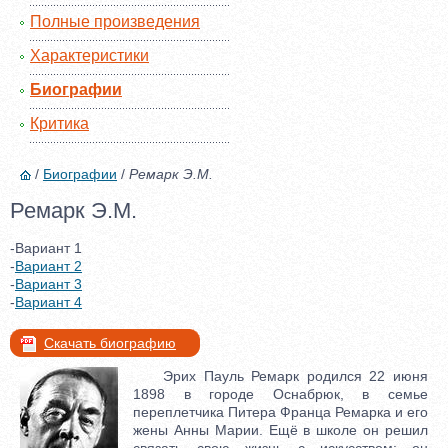
Полные произведения
Характеристики
Биографии
Критика
/
Биографии
/
Ремарк Э.М.
Ремарк Э.М.
-Вариант 1
-
Вариант 2
-
Вариант 3
-
Вариант 4
Скачать биографию
Эрих Пауль Ремарк родился 22 июня
1898 в городе Оснабрюк, в семье
переплетчика Питера Франца Ремарка и его
жены Анны Марии. Ещё в школе он решил
связать свою жизнь с искусством: он