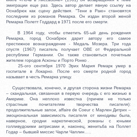
эмиграции еще раз. Здесь автор делает явную ссылку на
Оснабрюк как сцену действия. "Тени в Раю» становятся
последним из романов Ремарка. Он издан второй женой
Ремарка Полетт Годдард в 1971 после его смерти.
В 1964 году, чтобы отметить 65-ый день рождения
Ремарка, город Оснабрюк дарит автору его самое
престижное вознаграждение - Медаль Mозера. Три года
спустя (1967) писатель получает OBE от Федеральной
республики Германии. Он также становиться почетным
жителем городов Асконы и Порто Ронко .
25-ого сентября 1970 Эрих Мария Ремарк умер в
госпитале в Локарно. После его смерти родной город
называет в честь Ремарка улицу.
Существовала, конечно, и другая сторона жизни Ремарка
– скандальная, связанная в первую очередь с его жизнью в
Америке. Она неплохо известна (причем не только
страстным почитателям творчества писателя):
продолжительные запои, affaire de Coeur с Марлен Дитрих –
эмоциональная зависимость писателя от кинодивы была,
наверное, сродни наркотической, романы с юными
голливудскими актрисами и, наконец, женитьба на Поллет
Годар – бывшей миссис Чарли Чаплин…..