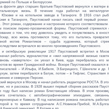
армией по Польше и Белоруссии.
фронте двух старших братьев Паустовский вернулся к матери в 
тальческую жизнь. В течение года работал на металлурги
и Юзовке и на котельном заводе в Таганроге. В 1916 стал рыб
ивя в Таганроге, Паустовский начал писать свой первый роман
). Этот роман, содержание и настроение которого соответствовали
м поиском лирико-прозаической формы. Паустовский стремился 
ование о том, что ему довелось увидеть и почувствовать в юност
скар, всю жизнь противился тому, что его пытались преврати
вной мотив Романтиков – судьба художника, который стре
оследствии встречался во многих произведениях Паустовского.
октябрьскую революции 1917 Паустовский встретил в Москв
 начал работать журналистом и «жил напряженной жизнью газет
 вновь «завертело»: он уехал в Киев, куда перебралась его м
отов во время Гражданской войны. Вскоре Паустовский оказался в
писателей – И.Ильфа, И.Бабеля, Э.Багрицкого, Г.Шенгели и др. 
ухум, затем перебрался в Батум, потом – в Тифлис. Странствия 
рмению и северную Персию.
ий вернулся в Москву и начал работать редактором РОСТА. В это
рки, но и рассказы. В 1928 вышел первый сборник рассказов Паус
е году был написан роман Блистающие облака. В этом произве
ига сочеталась с автобиографическими эпизодами, связан
Черноморью и Кавказу. В год написания романа писатель работал 
торой в то время сотрудничали А.С.Новиков-Прибой, М.А.Булга
й Киевской гимназии), В.Катаев и др.