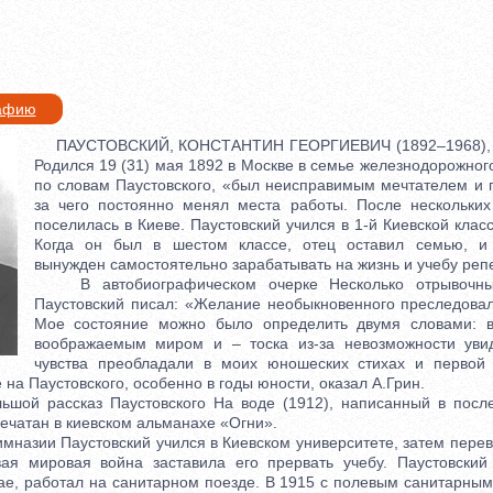
рафию
ПАУСТОВСКИЙ, КОНСТАНТИН ГЕОРГИЕВИЧ (1892–1968), ру
Родился 19 (31) мая 1892 в Москве в семье железнодорожного
по словам Паустовского, «был неисправимым мечтателем и п
за чего постоянно менял места работы. После нескольких
поселилась в Киеве. Паустовский учился в 1-й Киевской клас
Когда он был в шестом классе, отец оставил семью, и
вынужден самостоятельно зарабатывать на жизнь и учебу реп
В автобиографическом очерке Несколько отрывочны
Паустовский писал: «Желание необыкновенного преследовал
Мое состояние можно было определить двумя словами: 
воображаемым миром и – тоска из-за невозможности увид
чувства преобладали в моих юношеских стихах и первой 
на Паустовского, особенно в годы юности, оказал А.Грин.
й рассказ Паустовского На воде (1912), написанный в после
ечатан в киевском альманахе «Огни».
назии Паустовский учился в Киевском университете, затем перев
вая мировая война заставила его прервать учебу. Паустовски
ае, работал на санитарном поезде. В 1915 с полевым санитарным