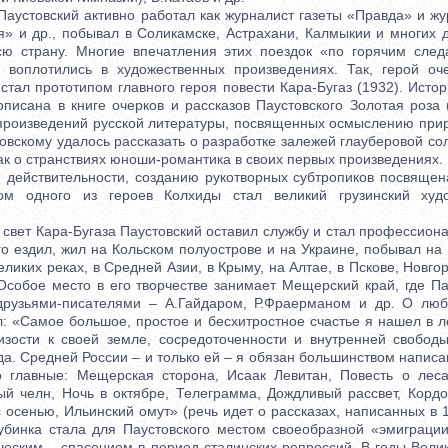
устовский активно работал как журналист газеты «Правда» и жу
» и др., побывал в Соликамске, Астрахани, Калмыкии и многих д
сю страну. Многие впечатления этих поездок «по горячим сле
, воплотились в художественных произведениях. Так, герой оч
тал прототипом главного героя повести Кара-Бугаз (1932). Исто
описана в книге очерков и рассказов Паустовского Золотая роза 
произведений русской литературы, посвященных осмыслению прир
овскому удалось рассказать о разработке залежей глауберовой со
как о странствиях юноши-романтика в своих первых произведениях.
йствительности, созданию рукотворных субтропиков посвящена
пом одного из героев Колхиды стал великий грузинский худо
вет Кара-Бугаза Паустовский оставил службу и стал профессион
 ездил, жил на Кольском полуострове и на Украине, побывал на 
еликих реках, в Средней Азии, в Крыму, на Алтае, в Пскове, Новго
 Особое место в его творчестве занимает Мещерский край, где Па
друзьями-писателями – А.Гайдаром, Р.Фраерманом и др. О л
л: «Самое большое, простое и бесхитростное счастье я нашел в
изости к своей земле, сосредоточенности и внутренней свобо
да. Средней России – и только ей – я обязан большинством напис
 главные: Мещерская сторона, Исаак Левитан, Повесть о леса
ый челн, Ночь в октябре, Телеграмма, Дождливый рассвет, Кордо
 осенью, Ильинский омут» (речь идет о рассказах, написанных в 
убинка стала для Паустовского местом своеобразной «эмиграции
ческим – спасением в период сталинских репрессий. В годы Вели