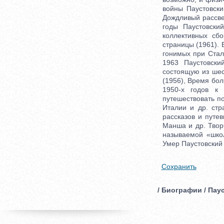
войны Паустовски
Дождливый рассве
годы Паустовски
коллективных сб
страницы (1961).
гонимых при Стал
1963 Паустовски
состоящую из шес
(1956), Время бол
1950-х годов к 
путешествовать п
Италии и др. стр
рассказов и путе
Манша и др. Твор
называемой «школ
Умер Паустовский 
Сохранить
/ Биографии / Паус