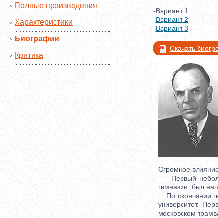
Полные произведения
-Вариант 1
-
Вариант 2
Характеристики
-
Вариант 3
Биографии
Скачать биог
Критика
Огромное влияние 
Первый небольшо
гимназии, был нап
По окончании гим
университет. Пер
московском трамв