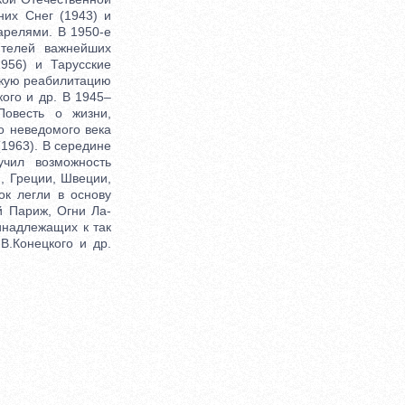
них Снег (1943) и
арелями. В 1950-е
ителей важнейших
956) и Тарусские
скую реабилитацию
ого и др. В 1945–
Повесть о жизни,
о неведомого века
(1963). В середине
учил возможность
, Греции, Швеции,
ок легли в основу
й Париж, Огни Ла-
инадлежащих к так
В.Конецкого и др.