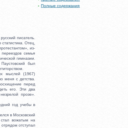
Полные содержания
сский писатель.
 статистика. Отец,
ротестантом», из-
 переездов семья
сической гимназии.
 Паустовский был
етиторством.
х мыслей (1967)
о меня с детства.
восхищение перед
еть его. Эти два
незрелой прозе».
дний год учебы в
елся в Московский
й стал вожатым на
 отрядом отступал