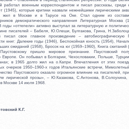
й работал военным корреспондентом и писал рассказы, среди 
т (1945), которые критики назвали нежнейшими лирическими акв
й жил в Москве и в Тарусе на Оке. Стал одним из состав
орников демократического направления Литературная Москва (1
 В годы «оттепели» активно выступал за литературную и политиче
ине писателей – Бабеля, Ю.Олеши, Булгакова, Грина, Н.Заболоцк
й писал свое главное произведение – автобиографическую 
ти книг: Далекие годы (1946), Беспокойная юность (1954), Начал
ьших ожиданий (1958), Бросок на юг (1959–1960), Книга скитаний 
Паустовскому пришло мировое признание. Паустовский пол
о Европе. Он побывал в Болгарии, Чехословакии, Польше, Турции
анах; в 1965 долго жил на о.Капри. Впечатления от этих поезд
вых очерков 1950–1960-х годов Итальянские встречи, Мимолетны
чество Паустовского оказало огромное влияние на писателей, пр
е лирической прозы», – Ю.Казакова, С.Антонова, В.Солоухина, 
в Москве 14 июля 1968.
товский К.Г.