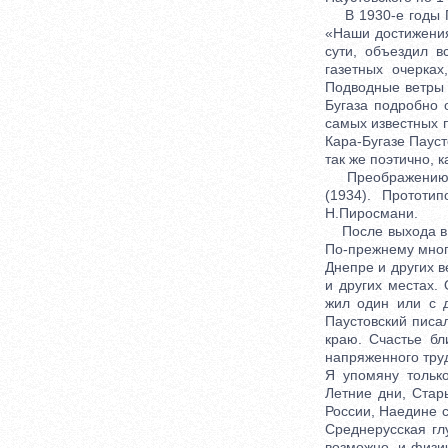
В 1930-е годы Па
«Наши достижения
сути, объездил в
газетных очерках
Подводные ветры с
Бугаза подробно 
самых известных 
Кара-Бугазе Пауст
так же поэтично, 
Преображению де
(1934). Прототи
Н.Пиросмани.
После выхода в с
По-прежнему много
Днепре и других в
и других местах.
жил один или с 
Паустовский писа
краю. Счастье бл
напряженного тру
Я упомяну только
Летние дни, Стар
России, Наедине с
Среднерусская гл
возможно, и физи