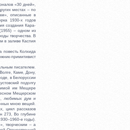
рналов «30 дней»,
ругих местах – по
дам», описанные в
ерка 1930-х годов
рия создания Кара-
(1955) – одном из
оды творчества. В
ли в заливе Каспия
 повесть Колхида
жник-примитивист
альным писателем.
Волге, Каме, Дону,
роде, в Белоруссии
устовский подолгу
юбимой им Мещере
 лесном Мещерском
ды, любимых дум и
анных мною вещей.
х, цикл рассказов
н 273, Во глубине
1930–1960-е годы).
», творческим – а
кой Отечественной