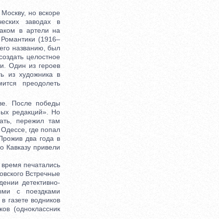
Москву, но вскоре
ческих заводах в
аком в артели на
 Романтики (1916–
 его названию, был
создать целостное
и. Один из героев
ть из художника в
мится преодолеть
е. После победы
ных редакций». Но
ать, пережил там
 Одессе, где попал
Прожив два года в
по Кавказу привели
 время печатались
товского Встречные
дении детективно-
ными с поездками
в газете водников
ков (одноклассник