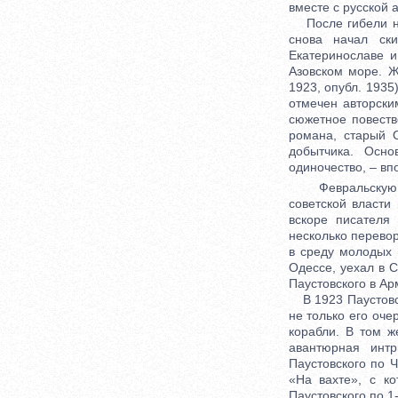
вместе с русской 
После гибели на 
снова начал ски
Екатеринославе 
Азовском море. Ж
1923, опубл. 1935
отмечен авторски
сюжетное повеств
романа, старый О
добытчика. Осно
одиночество, – вп
Февральскую и 
советской власти
вскоре писателя
несколько перевор
в среду молодых 
Одессе, уехал в С
Паустовского в А
В 1923 Паустовск
не только его оче
корабли. В том ж
авантюрная интр
Паустовского по 
«На вахте», с ко
Паустовского по 1-