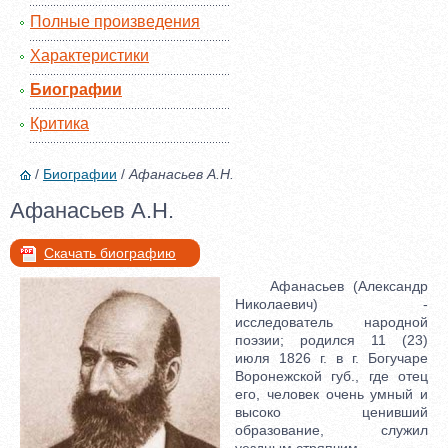
Полные произведения
Характеристики
Биографии
Критика
/
Биографии
/
Афанасьев А.Н.
Афанасьев А.Н.
Скачать биографию
Афанасьев (Александр
Николаевич) -
исследователь народной
поэзии; родился 11 (23)
июля 1826 г. в г. Богучаре
Воронежской губ., где отец
его, человек очень умный и
высоко ценивший
образование, служил
уездным стряпчим.