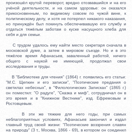
произошёл крутой переворот, вредно отозвавшийся и на его
учёной деятельности, и на самом здоровье: он оказался
прикосновенным, по видимому совсем по чужой вине, к
политическому делу, и хотя не потерпел никакого наказания,
но принуждён был покинуть обеспечивавшую его службу и
отдаться тяжёлым заботам о куске насущного хлеба для
себя и для семьи.
С трудом удалось ему найти место секретаря сначала в
московской думе, а затем в мировом съезде. Но и в это
тяжёлое время Афанасьев, заваленный работой, ничего
общего с наукой не имеющей, продолжал свои
исследования и труды.
В "Библиотеке для чтения" (1864) г. появились его статьи:
"М.С. Щепкин и его записки", "Поэтические предания о
светилах небесных", в "Филологических Записках" (1865 г.)
он поместил: "О радуге", "Сказка и миф", сотрудничал он в
это время и в "Книжном Вестнике", изд. Ефремовым и
Ростовцевым.
В эти же тяжкие для него годы, при самых
неблагоприятных условиях, Афанасьев закончил и издал
главный труд своей жизни: "Поэтические воззрения славян
на природу" (3 т., Москва, 1866 - 69), в котором он соединил