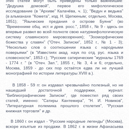
этих статей могут быть приведены только важнейшие:
"Дедушка домовой", первое его мифологическое
исследование (в "Архиве" Калачёва, ч. 1); "Ведун и ведьма"
(в альманахе "Комета", изд. Н. Щепкиным; отдельно, Москва,
1851); "Языческие предания о острове Буяне" (во
"Временнике общ. ист. и древ. росс.", 1858 г., № 9 - здесь он
впервые развил во всей полноте свою натурмифологическую
систему славянского мировоззрения); "Зооморфические
божества у славян" ("Отеч. Записки", 1852 г., № 1 - 3);
"Несколько слов о соотношении языка с народными
поверьями" (в "Известиях акад. наук по отд. рус. языка и
словесности", 1853 г.); "Русские сатирические "журналы 1769
- 1774 г. " (в "Отеч. Зап.", 1855 г., № 3, 4 и 6; отдельно,
Москва, 1859 - до сих пор остаётся едва ли не лучшей
монографией по истории литературы XVIII в.).
В 1858 - 59 гг. он издавал чрезвычайно полезный, но не
нашедший достаточной поддержки, журнал:
"Библиографические Записки", где поместил ряд своих
статей, именно: "Сатиры Кантемира", "Н. И. Новиков",
"Литературная полемика прошлого столетия", "Русская
книжная торговля" и др.
В 1860 г. он издал - "Русские народные легенды" (Москва),
вскоре изъятые из продажи. В 1862 г. в жизни Афанасьева