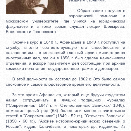
Образование получил в
воронежской гимназии и
московском университете, где учился на юридическом
факультете и в тоже время слушал лекции Шевырева,
Бодянского и Грановского.
Окончив курс в 1848 г., Афанасьев в 1849 г. поступил на
службу, вполне соответствующую его способностям и
наклонностям - в московский главный архив министерства
иностранных дел, где он в 1856 г. был сделан начальником
отделения, а вскоре правителем дел состоящей при архиве
комиссии печатания государственных грамот и договоров.
В этой должности он состоял до 1862 г. Это было самое
спокойное и самое плодотворное время его деятельности.
За это время Афанасьев, который еще будучи студентом
начал сотрудничать в лучших тогдашних журналах
("Современник" 1847 г. и "Отечественных Записках" 1848),
поместил целый ряд (68) более или менее значительных
статей в "Современнике" (1849 - 52 гг.), "Отечеств. Записках"
(1850 - 60 гг.), "Архиве историко-юридических сведений о
России", издав. Калачёвым, и некоторых др. изданиях. Из