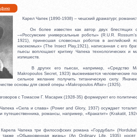
рафию
Карел Чапек (1890-1938) – чешский драматург, романист 
Он более известен как автор двух блестящих са
–«Россумские универсальные роботы» (R.U.R. Rossum’s 
1921), принесшая словесных роботов в английский я
насекомых» (The Insect Play,1921), написанная с его б
пьесы воплощают критику Чапека технологических и м
излишеств.
В других его пьесах, например, «Средство Мак
Makropoulos Secret, 1923) высмеивается человеческие п
сильное желание получить титаническую силу. Яначек
честве основы для своей оперы «Makropoulos Affair» (1925).
говоров с Томасом Г. Масарик (1928-35) формируют его политиче
ека «Сила и слава» (Power and Glory, 1937) осуждает тоталит
и путешественника, романсы, например, «Кракатит» (Krakatit, 1924
ела Чапека три философских романа «Гордубал» (Hordubal,
а также «Обыкновенная жизнь» (An Ordinary Life, 1935) нося