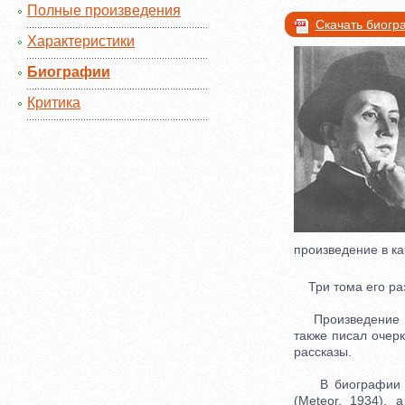
Полные произведения
Скачать биог
Характеристики
Биографии
Критика
произведение в ка
Три тома его раз
Произведение Чап
также писал очерк
рассказы.
В биографии Кар
(Meteor, 1934), 