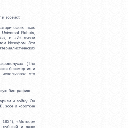
и эссеист.
тирических пьес
Universal Robots,
зык, и «Из жизни
ратом Йозефом. Эти
атериалистических
рополуса» (The
оиски бессмертия и
 использовал это
скую биографию.
аризм и войну. Он
), эссе и короткие
 1934), «Метеор»
т глубокий и даже