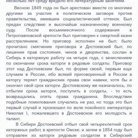
несколько лет сряду вредило его литературным занятиям.
Весною 1849 года он был арестован вместе со многими
другими за участие в политическом заговоре против
правительства, имевшем социалистический оттенок. Был
предан следствию и высочайше назначенному военному
суду. После восьмимесячного содержания в
Петропавловской крепости был приговорен к смертной казни
расстрелянием. Но приговор исполнен не был: было
прочитано смягчение приговора и Достоевский был, по
лишении прав состояния, чинов и дворянства, сослан в
Сибирь в каторжную работу на четыре года, с зачислением
по окончании срока каторги в рядовые солдаты. Приговор
этот над Достоевским был, по форме своей, первым еще
случаем в России, ибо всякий приговоренный в России в
каторгу теряет гражданские права свои навеки, хотя бы и
окончил свой срок каторги. Достоевскому же назначалось, по
отбытии срока каторги, поступить в солдаты, - то есть
возвращались опять права гражданина. Впоследствии
подобные помилования случались не раз, но тогда это был
первый случай и произошел по воле покойного императора
Николая I, пожалевшего в Достоевском его молодость и
талант.
В Сибири Достоевский отбыл свой четырехлетний срок
каторжных работ, в крепости Омске; и затем в 1854 году был
отправлен из каторги рядовым солдатом в Сибирский