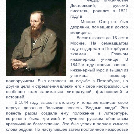
Достоевский, русский
писатель, родился в 1821
году в
Москве. Отец его был
дворянин, помещик и доктор
медицины.
Воспитывался до 16 лет в
Москве. На семнадцатом
году выдержал в Петербурге
экзамен в Главном
инженерном училище. В
1842-м году окончил военно-
инженерный курс и вышел из
училища инженер-
подпоручиком. Был оставлен на службе в Петербурге, но
другие цели и стремления влекли его к себе неотразимо. Он
особенно стал заниматься литературой, философией и
историей.
В 1844 году вышел в отставку и тогда же написал свою
первую довольно большую повесть "Бедные люди". Эта
повесть разом создала ему положение в литературе,
встречена была критикой и лучшим русским обществом
чрезвычайно благосклонно. Это был успех в полном смысле
слова редкий. Но наступившее затем постоянное нездоровье