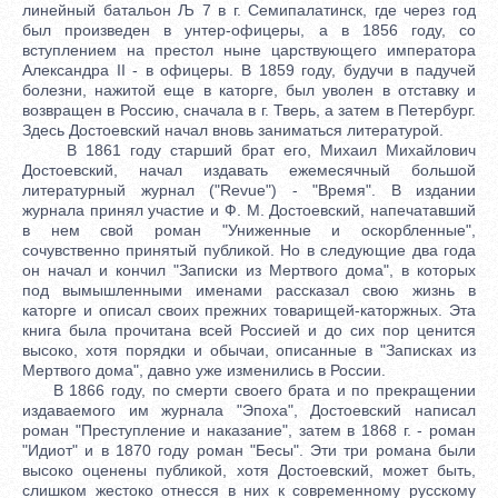
линейный батальон Љ 7 в г. Семипалатинск, где через год
был произведен в унтер-офицеры, а в 1856 году, со
вступлением на престол ныне царствующего императора
Александра II - в офицеры. В 1859 году, будучи в падучей
болезни, нажитой еще в каторге, был уволен в отставку и
возвращен в Россию, сначала в г. Тверь, а затем в Петербург.
Здесь Достоевский начал вновь заниматься литературой.
В 1861 году старший брат его, Михаил Михайлович
Достоевский, начал издавать ежемесячный большой
литературный журнал ("Revue") - "Время". В издании
журнала принял участие и Ф. М. Достоевский, напечатавший
в нем свой роман "Униженные и оскорбленные",
сочувственно принятый публикой. Но в следующие два года
он начал и кончил "Записки из Мертвого дома", в которых
под вымышленными именами рассказал свою жизнь в
каторге и описал своих прежних товарищей-каторжных. Эта
книга была прочитана всей Россией и до сих пор ценится
высоко, хотя порядки и обычаи, описанные в "Записках из
Мертвого дома", давно уже изменились в России.
В 1866 году, по смерти своего брата и по прекращении
издаваемого им журнала "Эпоха", Достоевский написал
роман "Преступление и наказание", затем в 1868 г. - роман
"Идиот" и в 1870 году роман "Бесы". Эти три романа были
высоко оценены публикой, хотя Достоевский, может быть,
слишком жестоко отнесся в них к современному русскому