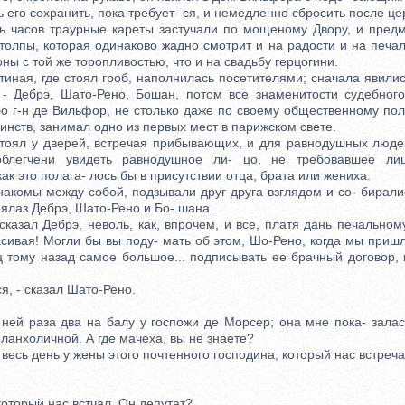
 его сохранить, пока требует- ся, и немедленно сбросить после ц
асов траурные кареты застучали по мощеному Двору, и предм
толпы, которая одинаково жадно смотрит и на радости и на печа
ы с той же торопливостью, что и на свадьбу герцогини.
ая, где стоял гроб, наполнилась посетителями; сначала явили
- Дебрэ, Шато-Рено, Бошан, потом все знаменитости судебного
бо г-н де Вильфор, не столько даже по своему общественному пол
инств, занимал одно из первых мест в парижском свете.
ял у дверей, встречая прибывающих, и для равнодушных людей,
блегчени увидеть равнодушное ли- цо, не требовавшее лиц
ак это полага- лось бы в присутствии отца, брата или жениха.
комы между собой, подзывали друг друга взглядом и со- бирали
оялаз Дебрэ, Шато-Рено и Бо- шана.
азал Дебрэ, неволь, как, впрочем, и все, платя дань печальному
асивая! Могли бы вы поду- мать об этом, Шо-Рено, когда мы пришли
 тому назад самое большое... подписывать ее брачный договор, 
, - сказал Шато-Рено.
й раза два на балу у госпожи де Морсер; она мне пока- залас
ланхоличной. А где мачеха, вы не знаете?
сь день у жены этого почтенного господина, который нас встреча
оторый нас встчал. Он депутат?