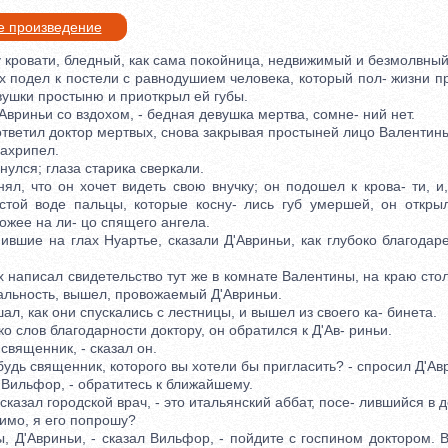
е произведение
кровати, бледный, как сама покойница, недвижимый и безмолвный,
одел к постели с равнодушием человека, который пол- жизни пр
вушки простыню и приоткрыл ей губы.
Авриньи со вздохом, - бедная девушка мертва, сомне- ний нет.
тветил доктор мертвых, снова закрывая простыней лицо Валентин
ахрипел.
лся; глаза старика сверкали.
 что он хочет видеть свою внучку; он подошел к крова- ти, и,
стой воде пальцы, которые косну- лись губ умершей, он откры
ожее на ли- цо спящего ангела.
ие на глах Нуартье, сказали Д'Авриньи, как глубоко благодар
аписал свидетельство тут же в комнате Валентины, на краю стола
ьность, вышел, провожаемый Д'Авриньи.
 как они спускались с лестницы, и вышел из своего ка- бинета.
слов благодарности доктору, он обратился к Д'Ав- риньи.
вященник, - сказал он.
дь священник, которого вы хотели бы пригласить? - спросил Д'Ав
Вильфор, - обратитесь к ближайшему.
азал городской врач, - это итальянский аббат, посе- лившийся в 
имо, я его попрошу?
Д'Авриньи, - сказал Вильфор, - пойдите с госпином доктором. В