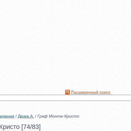
Расширенный поиск
ведения
/
Дюма А.
/
Граф Монте-Кристо
ристо [74/83]