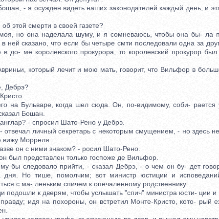
Бошан, - я осужден видеть наших законодателей каждый день, и э
б этой смерти в своей газете?
я, но она наделала шуму, и я сомневаюсь, чтобы она бы- ла п
 в ней сказано, что если бы четыре смти последовали одна за дру
 в до- ме королевского прокурора, то королевский прокурор был
риньи, который лечит и мою мать, говорит, что Вильфор в большо
, Дебрэ?
ристо.
 на Бульваре, когда шел сюда. Он, по-видимому, соби- рается у
 сказал Бошан.
англар? - спросил Шато-Рено у Дебрэ.
 отвечал личный секретарь с некоторым смущением, - но здесь не
е вижу Морреля.
ве он с ними знаком? - росил Шато-Рено.
н был представлен только госпоже де Вильфор.
 бы следовало прийти, - сказал Дебрэ, - о чем он бу- дет гово
а дня. Но тише, помолчим; вот министр юстиции и исповеданий
ься с ма- леньким спичем к опечаленному родственнику.
одошли к дверям, чтобы услышать "спич" министра юсти- ции и 
вду; идя на похороны, он встретил Монте-Кристо, кото- рый ех
ен.