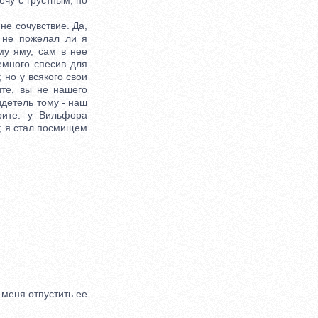
чу с грустным, но
не сочувствие. Да,
, не пожелал ли я
му яму, сам в нее
емного спесив для
 но у всякого свои
ите, вы не нашего
идетель тому - наш
рите: у Вильфора
; я стал посмищем
меня отпустить ее