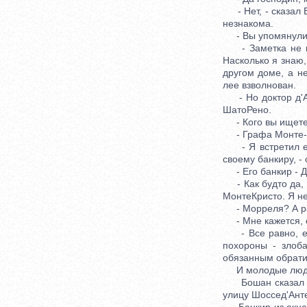
- Нет, - сказал 
незнакома.
- Вы упомянули о
- Заметка не мо
Насколько я знаю,
другом доме, а не
лее взволнован.
- Но доктор д'Ав
ШатоРено.
- Кого вы ищете
- Графа Монте-К
- Я встретил его
своему банкиру, -
- Его банкир - Д
- Как будто да, -
МонтеКристо. Я н
- Морреля? А раз
- Мне кажется, о
- Все равно, ему
похороны - злоб
обязанным обратит
И молодые люди п
Бошан сказал пра
улицу Шоссед'Ант