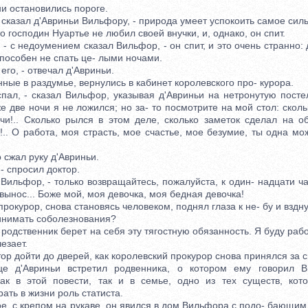
 остановились пороге.
казал д'Авриньи Вильфору, - природа умеет успокоить самое силь
то господин Нуартье не любил своей внучки, и, однако, он спит.
 с недоумением сказал Вильфор, - он спит, и это очень странно:
пособен не спать це- лыми ночами.
о, - отвечал д'Авриньи.
е в раздумье, вернулись в кабинет королевского про- курора.
л, - сказал Вильфор, указывая д'Авриньи на нетронутую постел
е две ночи я не ложился; но за- то посмотрите на мой стол: сколь
чи!.. Сколько рылся в этом деле, сколько заметок сделал на о
.. О работа, моя страсть, мое счастье, мое безумие, ты одна м
жал руку д'Авриньи.
 спросил доктор.
ильфор, - только возвращайтесь, пожалуйста, к один- надцати ч
 вынос... Боже мой, моя девочка, моя бедная девочка!
курор, снова становясь человеком, поднял глаза к не- бу и вздну
нимать соболезнования?
одственник берет на себя эту тягостную обязанность. Я буду работ
езает.
 дойти до дверей, как королевский прокурор снова принялся за с
вриньи встретил родвенника, о котором ему говорил Ви
как в этой повести, так и в семье, одно из тех существ, кот
ать в жизни роль статиста.
 с крепом на рукаве, он явился в дом Вильфора с подо- бающи