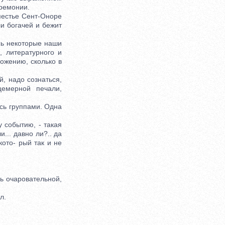
еремонии.
естье Сент-Оноре
ли богачей и бежит
сь некоторые наши
, литературного и
ожению, сколько в
 надо сознаться,
емерной печали,
сь группами. Одна
 событию, - такая
... давно ли?.. да
кото- рый так и не
ь очаровательной,
л.