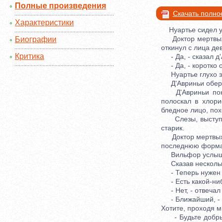
Полные произведения
Скачать полно
Характеристики
Нуартье сидел у 
Доктор мертвых п
Биографии
откинул с лица де
Критика
- Да, - сказал д'
- Да, - коротко о
Нуартье глухо з
Д'Авриньи оберну
Д'Авриньи понял,
полоскал в хлори
бледное лицо, пох
Слезы, выступивш
старик.
Доктор мертвых н
последнюю формал
Вильфор услышал,
Сказав несколько 
- Теперь нужен с
- Есть какой-нибу
- Нет, - отвечал 
- Ближайший, - ск
Хотите, проходя м
- Будьте добры, 