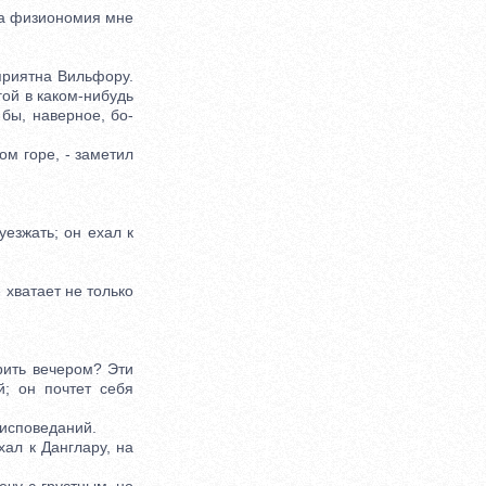
та физиономия мне
риятна Вильфору.
гой в каком-нибудь
 бы, наверное, бо-
м горе, - заметил
езжать; он ехал к
 хватает не только
рить вечером? Эти
; он почтет себя
исповеданий.
ал к Данглару, на