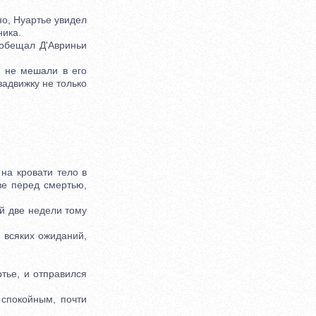
но, Нуартье увидел
ника.
обещал Д'Авриньи
 не мешали в его
задвижку не только
а кровати тело в
ве перед смертью,
й две недели тому
всяких ожиданий,
тье, и отправился
спокойным, почти