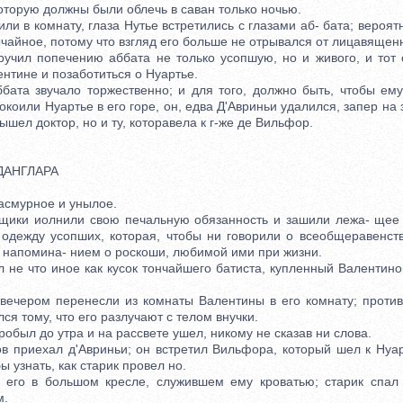
которую должны были облечь в саван только ночью.
 в комнату, глаза Нутье встретились с глазами аб- бата; вероят
ычайное, потому что взгляд его больше не отрывался от лицавящен
ил попечению аббата не только усопшую, но и живого, и тот 
нтине и позаботиться о Нуартье.
 звучало торжественно; и для того, должно быть, чтобы ему
окоили Нуартье в его горе, он, едва Д'Авриньи удалился, запер на 
ышел доктор, но и ту, которавела к г-же де Вильфор.
ДАНГЛАРА
смурное и унылое.
и иолнили свою печальную обязанность и зашили лежа- щее н
 одежду усопших, которая, чтобы ни говорили о всеобщеравенст
 напомина- нием о роскоши, любимой ими при жизни.
е что иное как кусок тончайшего батиста, купленный Валентино
ером перенесли из комнаты Валентины в его комнату; против 
ся тому, что его разлучают с телом внучки.
ыл до утра и на рассвете ушел, никому не сказав ни слова.
риехал д'Авриньи; он встретил Вильфора, который шел к Нуар
ы узнать, как старик провел но.
 в большом кресле, служившем ему кроватью; старик спал 
м.