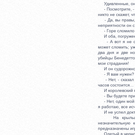
Удивленные, они
- Посмотрите, - с
никто не скажет, ч
- Да, вы правы, -
неприятности он с
- Горе сломило ег
И оба, погруженны
- А вот я не спа
может сломить; уж
два дня и две но
убийцы Бенедетто!
мои страдания!
И он судорожно с
- Я вам нужен? -
- Нет, - сказал В
часов состоится...
И королевский про
- Вы будете при
- Нет, один мой р
я работаю, все исч
И не успел доктор
На крыльце д'А
незначительную 
предназначены игр
Одетый в черное,