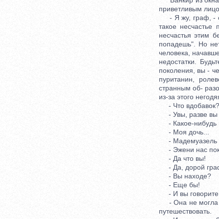
Банкир из окна у
приветливым лицо
- Я жу, граф, - с
такое несчастье 
несчастья этим б
попадешь". Но не
человека, начавше
недостатки. Будь
поколения, вы - ч
пуританин, роле
странным об- раз
из-за этого негодя
- Что вдобавок? 
- Увы, разве вы 
- Какое-нибудь н
- Моя дочь...
- Мадемуазель 
- Эжени нас пок
- Да что вы!
- Да, дорой граф.
- Вы находе?
- Еще бы!
- И вы говорите,
- Она не могла п
путешествовать.