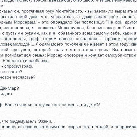
видел коляску графа, въезжающую во двор, и вышел ему навстре
м.
казал он, протягивая руку МонтеКристо, - вы заеха- ли выразить м
посетило мой дом, что, увидав вас, я даже задал себе вопрос
едным Морсерам, - это оправдало бы пословицу: "Не рой друго
т, честноелово, я не желал Морсеру зла; быть мо- жет, он был н
 с пустыми руками, как и я, обязанного всем самому себе, как и я;
те осторожны, граф: людям нашего поколения... впрочем, прост
еловек молодой... Людям моего поколения не везет в этом году: св
вский прокурор, который только что потерял дочь. Вы посмот
ом погибает вся семья; Морсер опозорен и кончает самоубийством
я Бенедетто и вдобавок...
- спросил граф.
не знаете?
овое несчастье?
Данглар?
идает.
 Ваше счастье, что у вас нет ни жены, ни детей!
 что мадемуазель Эжени...
еренести позора, которым нас покрыл этот негодяй, и попросила 