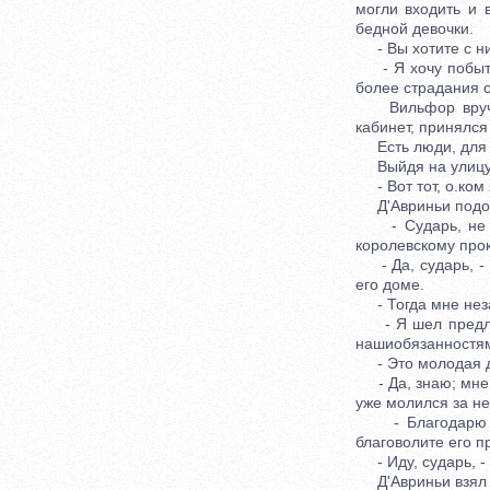
могли входить и 
бедной девочки.
- Вы хотите с ни
- Я хочу побыть 
более страдания о
Вильфор вручил 
кабинет, принялся 
Есть люди, для к
Выйдя на улицу, о
- Вот тот, о.ком 
Д'Авриньи подош
- Сударь, не сог
королевскому про
- Да, сударь, - 
его доме.
- Тогда мне незач
- Я шел предложи
нашиобязанностя
- Это молодая д
- Да, знаю; мне с
уже молился за не
- Благодарю с, 
благоволите его п
- Иду, сударь, - о
Д'Авриньи взял аб