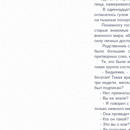
лица, намереваясь
В одиннадцать ч
огласилось гулом 
на пышные похорон
Понемногу гостин
старые знакомые 
военного мира; и
силу личных досто
Родственник сто
было большим о
притворных слез, к
Те, кто были зна
такая группа сост
- Бедняжка, - ск
богатая! Такая кр
три недели, месяц
был подписан?
- Нет, признаться
- Вы ее знали?
- Я говорил с не
только немного ме
- Она проведет ве
- Кто он такой?
- Это вы о ком?
- Да господин, к