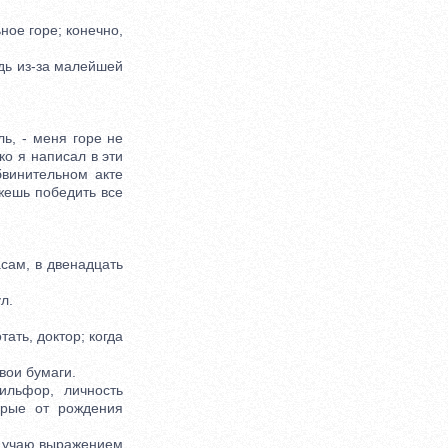
ное горе; конечно,
 дь из-за малейшей
ь, - меня горе не
ко я написал в эти
бвинительном акте
ожешь победить все
асам, в двенадцать
л.
ать, доктор; когда
вои бумаги.
льфор, личность
орые от рождения
м учаю выражением