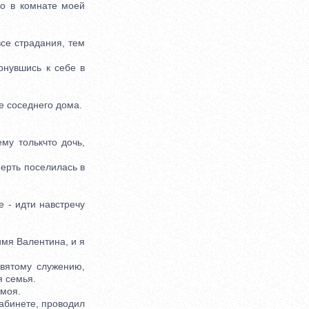
го в комнате моей
се страдания, тем
нувшись к себе в
е соседнего дома.
му толькчто дочь,
ерть поселилась в
 - идти навстречу
имя Валентина, и я
вятому служению,
я семья.
 моя.
кабинете, проводил