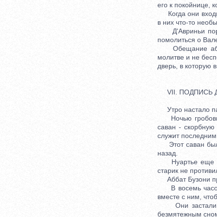
его к покойнице, 
Когда они входили
в них что-то необ
Д'Авриньи поруч
помолиться о Вале
Обещание аббата
молитве и не бесп
дверь, в которую в
VII. ПОДПИСЬ 
Утро настало па
Ночью гробовщик
саван - скорбную
служит последним
Этот саван был н
назад.
Нуартье еще веч
старик не противил
Аббат Бузони проб
В восемь часов п
вместе с ним, чтоб
Они застали его
безмятежным сно