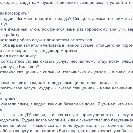
выходить, когда вам нужно. Приведите священника и устройте е
м поговорить?
один. Вы меня простите, правда? Священк должен по- нимать в
тца.
д'Авриньи ключ, поклонился еще раз городскому врачу и, вер
за работу.
оторых работа служит лекарством от всех зол.
ба врача заметили человека в черной сутане, стоящего на порог
я вам говорил, - сказал доктор мертвых.
ел к священнику:
ласитесь ли вы оказать услугу несчастному отцу, поте- рявше
курору де Вильфор?
отвечал священник с сильным итальянским акцентом, - я знаю, см
ем говорить вам, какого рода помощи он от вас ожида- ет.
ть свои услуги, сударь, - сказал священник, - наше назначение
м.
евушка.
казали слуги, я видел, как они бежали из дома. Я уз- нал, что ее 
е.
- сказал Д'Авриньи, - и раз вы уже приступили к ва- шему с
родолжить. Будьте возле усопшей, и вам скажет спасибо безутешна
твечал аббат, - и смею скать, что не будет молит- вы горячей, чем
бата за руку и, не встретив Вильфора, затворившегося у себя в 