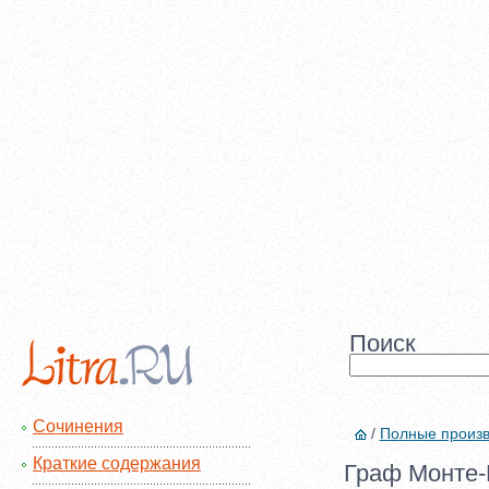
Поиск
Сочинения
/
Полные произ
Краткие содержания
Граф Монте-К