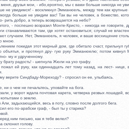
 меня, друзья мои, - ибо,ероятно, мы с вами больше никогда не ув
 не увидимся! - воскликнул Эмманюель, между тем как крупные 
огда больше не увидим вас! Так вы не человек, а божество, кот
о- рить добро, а теперь возвращается на небо?
го, - поспешно возразил Монте-Кристо, - никогда не говорите, д
ги станавливаются там, где хотят остановиться; случай не властен
ют случаем. Нет, Эмманюель, я человек, и ваше восхищение стол
о мною.
нием покидая этот мирный дом, где обитало счаст, прильнул гу
о объятья, и протянул дру- гую руку Эмманюелю; потом кивнул 
тно- му и удрученному.
брату радость! - шепнула Жюли на ухо графу.
ал ей руку, как одиннадцать лет тому назад, на лест- нице, 
я.
 верите Синдбаду-Мореходу? - спросил он ее, улыбаясь.
 ни о чем не печальтесь, уповайте на бога.
ли, у ворот ждала почтовая карета, четверка резвых лошадей, вс
 копытами о землю.
ли, задыхающийся, весь в поту, словно после долгого бега.
сил его по-арабски граф, - был ты у старика?
вой.
ред ним письмо, как я тебе велел?
склонил голову.