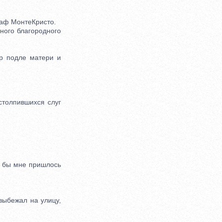
раф МонтеКристо.
ного благородного
р подле матери и
толпившихся слуг
ть бы мне пришлось
выбежал на улицу,