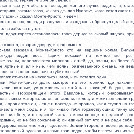
зал или, вернее, что же он сделал?
к свету, чтобы его господин мог его лучше видеть, и, стара
арика, закрыл глаза, как это де- лал Нуартье, когда хотел сказать:
ласен, - сказал Монте-Кристо, - едем!
 это слово, лошади рванулись, и изпод копыт брызнул целый дожд
ча забился в угол.
вдруг карета остановилась: граф дернул за лковый шнурок, при
с козел, отворил дверцу, и граф вышел.
 звездами. Монте-Кристо сто на вершине холма Вильжю
 откуда виден весь Париж, похожий на темное мо- ре,
 волны, переливаются миллионы огней; да, волны, по более б
е яртные и алч- ные, чем волны разгневанного океана, не ве
 вечно вспененные, вечно губительные!..
паж отъехал на несколько шагов, и он остался один.
Монте-Кристо долго смотрел на это горнило, где накаля- 
ысли, которые, устремляясь из этой кло- кочущей бездны, во
астный взорзрелищем этого Вавилона, который очаровывает
еш- ливых материалистов, он склонил голову и молитвен сложил р
 - прошептал он, - еще и полгода не прошло, как я ступил на тв
ривела меня сюда, и я по- кидаю тебя торжествующий; тайну м
ве- рил богу, и он единый читал в моем сердце: он единый знае
ордыни, но не без сожалений; он единый зет, что я не ради себя
я дарованным мне могу- ществом. Великий город, в твоем трепещ
ак терпеливый рудокоп, я изрыл твои недра, чтобы извлечь из них зл