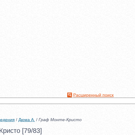
Расширенный поиск
ведения
/
Дюма А.
/
Граф Монте-Кристо
ристо [79/83]