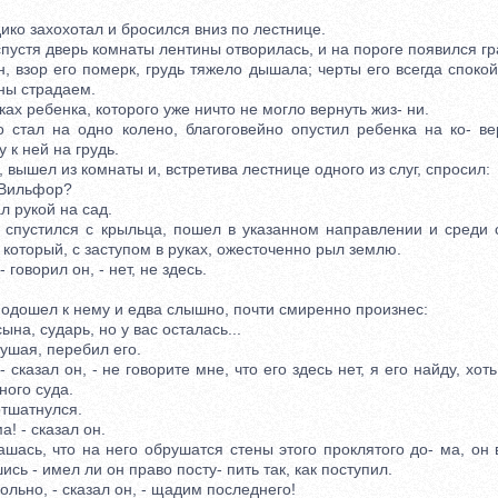
ко захохотал и бросился вниз по лестнице.
устя дверь комнаты лентины отворилась, и на пороге появился г
зор его померк, грудь тяжело дышала; черты его всегда спокой
ны страдаем.
 ребенка, которого уже ничто не могло вернуть жиз- ни.
ал на одно колено, благоговейно опустил ребенка на ко- ве
 к ней на грудь.
ышел из комнаты и, встретива лестнице одного из слуг, спросил:
Вильфор?
 рукой на сад.
устился с крыльца, пошел в указанном направлении и среди с
который, с заступом в руках, ожесточенно рыл землю.
 говорил он, - нет, не здесь.
ошел к нему и едва слышно, почти смиренно произнес:
а, сударь, но у вас осталась...
шая, перебил его.
сказал он, - не говорите мне, что его здесь нет, я его найду, хо
ного суда.
шатнулся.
! - сказал он.
сь, что на него обрушатся стены этого проклятого до- ма, он 
сь - имел ли он право посту- пить так, как поступил.
ьно, - сказал он, - щадим последнего!