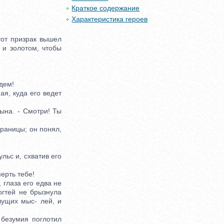
Краткое содержание
Характеристика героев
тот призрак вышел
 и золотом, чтобы
дем!
я, куда его ведет
ына. - Смотри! Ты
раницы; он понял,
ьс и, схватив его
ерть тебе!
 глаза его едва не
огтей не брызнула
чущих мыс- лей, и
безумия поглотил