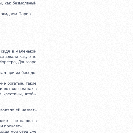
, как безмолвный
 покидаем Париж.
сидя в маленькой
ствовали какую-то
Морсера, Данглара
ал при их беседе,
ие богатые, такие
и вот, совсем как в
а крестины, чтобы
воляло ей назвать
рдие - не нашел в
ли прокляты.
огда мой отец уже