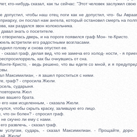
ет, кто-нибудь сказал, как ты сейчас: "Этот человек заслужил свою 
допустил, чтобы наш отец поги как не допустил, что- бы Авраа
и приарху, он послал нам ангела, который остановил смерть на полп
ва, как раздался звон колокольчика.
авал знать о посетителе.
творилась дверь, и на пороге появился граф Мон- те-Кристо.
ь встретили его радостными возгласами.
ял голову и снова опустил ее.
сказал граф, делая вид, что не замеча его холод- ности, - я прие
еспросилоррель, как бы очнувшись от сна.
нте-Кристо, - ведь решено, что вы едете со мной, и я предупре
овы.
ал Максимилиан, - я зашел проститься с ними.
е, граф? - спросила Жюли.
сель, сударыня.
повторила Жюл
ю вашего брата.
его нам исцеленным, - сказала Жюли.
ся, чтобы скрыть краску, залившую его лицо.
что он болен? - спросил граф.
не скучно ли ему с нами.
о развлечь, - сказал граф.
угам, сударь, - сказал Максимилиан. - Прощайте, доро- 
ай, Жюли!