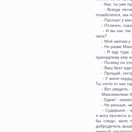
- Как, ты уже про
- Всегда легче р
позаботился, как я
- Паспорт у меня 
- Отлично, сказал
- И вы нас так и
часа?
- Мой экипаж у во
- Но разве Макси
- Я еду туда, ку
принадлежу ему е
- Почему он это 
- Ваш брат едет с
- Прощай, сестра
- У меня сердце р
Ты чтото от нас с
- Вот увидите, - 
Максимилиан брос
- Едем! - сказал
- Но раньше, чем 
- Сударыня, - воз
я могу прочесть в
бы следо- вало п
добродетель выше
нежный, растроган