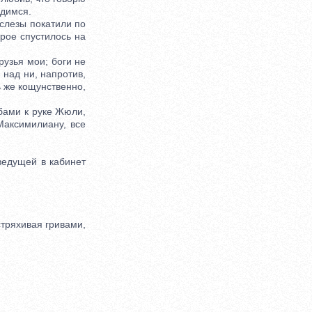
идимся.
слезы покатили по
орое спустилось на
рузья мои; боги не
 над ни, напротив,
ь же кощунственно,
бами к руке Жюли,
Максимилиану, все
ведущей в кабинет
тряхивая гривами,