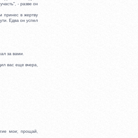
участь", - разве он
м принес в жертву
ути. Едва он успел
хал за вами.
дил вас еще вчера,
гие мои; прощай,