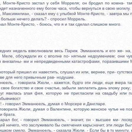
нте-Кристо застал у себя Морреля; он бродил по комна- там
ждет назначенного ему богом часа, чтобы вернуться в свою могилу.
Максимилиан, - сказал ему с улыбкой Монте-Кристо, - завтра мы
больше нечего делать? - спросил Моррель.
ал Монте-Кристо, - боюсь, что я и так сделал слишком много.
их недель взволновали весь Париж. Эмманюель и его же- на, 
е Меле, обсуждали их с вполне по- нятным недоумением; они чув
я внезапны- ми и непредвиденными катастрофами, поразившими 
орый пришел их навестить, слушал их или, вернее, при- сутствов
ве для него привычным рав- нодушие.
ль, - говорила Жюли, - кажется, будто эти люди, еще вчера так
свое богатство и свое счастье, забыли заплатить дань злому року; 
руг явилась злая фея, которую не пригласили на свадьбу или п
забывчивост
 - говорил Эмманюель, думая о Морсере и Дангларе.
говорила Жюли, думая о Валентине, которую женское чутье не поз
и брата.
л бог, - говорил Эмманюель, - значит, он - высшее ми- лосе
й ничего, что заслуживало бы смягчения кары;начит, эти люди бы
ком смело, Эмманюель, - сказала Жюли. - Если бы в ту минуту, к