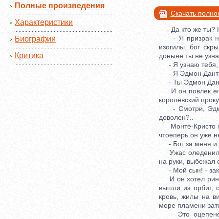
Полные произведения
Скачать полно
Характеристики
- Да кто же ты? 
- Я призрак несч
Биографии
изогилы, бог скр
Критика
доныне ты не узна
- Я узнаю тебя, у
- Я Эдмон Дант
- Ты Эдмон Дантес
И он повлек его 
королевский проку
- Смотри, Эдмон 
доволен?..
Монте-Кристо поб
чтоеперь он уже н
- Бог за меня и 
Ужас оледенил ег
на руки, выбежал 
- Мой сын! - закр
И он хотел ринуть
вышли из орбит, 
кровь, жилы на в
море пламени зато
Это оцепенение 