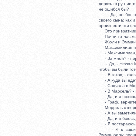
держал в ру пистол
не ошибся бы?
- Да, по бог не 
своего сына; как 
произнести эти сло
Это привратник д
Почти тотчас же о
Жюли и Эмманюел
Максимилиан подн
- Максимилиан, - 
- За мной? - пер
- Да, - сказал Мо
чтобы вы были гот
- Я готов, - сказ
- А куда вы едет
- Сначала в Мар
- В Марсель? - 
- Да, и я похища
- Граф, верните 
Моррель отвернул
- А вы заметили, 
- Да, и я боюсь, 
- Я постараюсь ег
- Я к вашим усл
Эмманюель; прощ