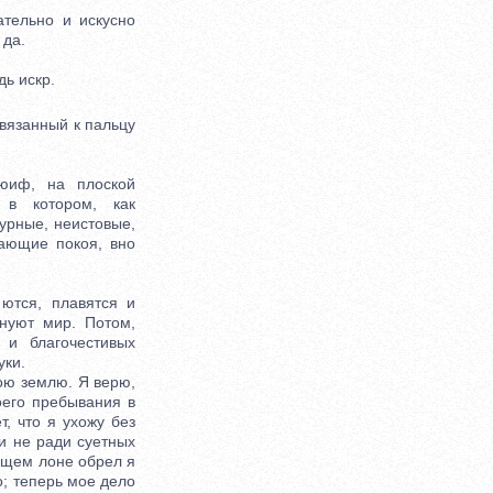
тельно и искусно
 да.
ь искр.
вязанный к пальцу
иф, на плоской
 в котором, как
урные, неистовые,
дающие покоя, вно
ются, плавятся и
лнуют мир. Потом,
 и благочестивых
уки.
ою землю. Я верю,
оего пребывания в
т, что я ухожу без
 и не ради суетных
ущем лоне обрел я
о; теперь мое дело