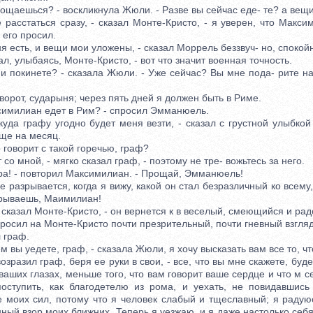
щаешься? - воскликнула Жюли. - Разве вы сейчас еде- те? а вещ
асстаться сразу, - сказал Монте-Кристо, - я уверен, что Макси
 его просил.
есть, и вещи мои уложены, - сказал Моррель беззвуч- но, спокой
, улыбаясь, Монте-Кристо, - вот что значит военная точность.
 покинете? - сказала Жюли. - Уже сейчас? Вы мне пода- рите на
рот, сударыня; через пять дней я должен быть в Риме.
милиан едет в Рим? - спросил Эмманюель.
да графу угодно будет меня везти, - сказал с грустной улыбкой
ще на месяц.
говорит с такой горечью, граф?
о мной, - мягко сказал граф, - поэтому не тре- вожьтесь за него.
! - повторил Максимилиан. - Прощай, Эмманюель!
азрывается, когда я вижу, какой он стал безразличный ко всему,
крываешь, Маимилиан!
сказал Монте-Кристо, - он вернется к в веселый, смеющийся и рад
ил на Монте-Кристо почти презрительный, почти гневный взгляд
 граф.
вы уедете, граф, - сказала Жюли, я хочу высказать вам все то, чт
разил граф, беря ее руки в свои, - все, что вы мне скажете, буде
 ваших глазах, меньше того, что вам говорит ваше сердце и что м 
оступить, как благодетелю из рома, и уехать, не повидавшись
 моих сил, потому что я человек слабый и тщеславный; я радуюс
ный взор моих ближних. Теперь я уезжаю, и я даже настолько себ