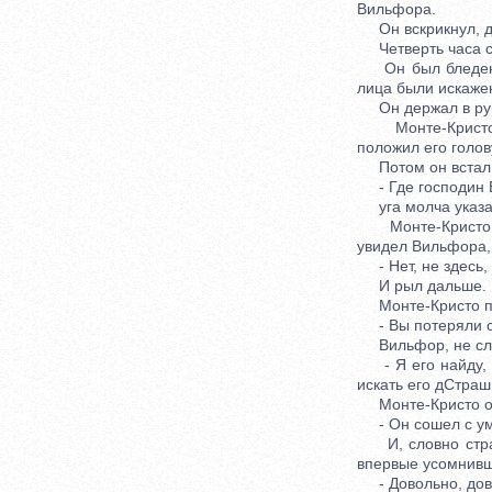
Вильфора.
Он вскрикнул, ди
Четверть часа сп
Он был бледен, в
лица были искаже
Он держал в руках
Монте-Кристо ст
положил его голову
Потом он встал, в
- Где господин 
уга молча указал
Монте-Кристо сп
увидел Вильфора, 
- Нет, не здесь, -
И рыл дальше.
Монте-Кристо под
- Вы потеряли сын
Вильфор, не слу
- Я его найду, - 
искать его дСтраш
Монте-Кристо от
- Он сошел с ума
И, словно страша
впервые усомнивши
- Довольно, довол