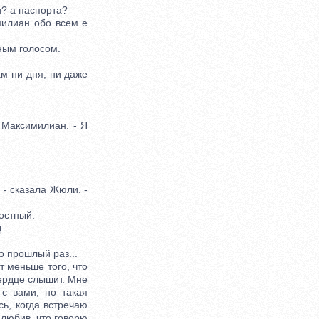
и? а паспорта?
милиан обо всем е
ным голосом.
м ни дня, ни даже
 Максимилиан. - Я
 - сказала Жюли. -
остный.
.
о прошлый раз...
т меньше того, что
сердце слышит. Мне
 с вами; но такая
ь, когда встречаю
ялюбив, что говорю