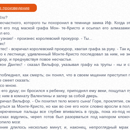
е произведение
Кто?
астного, которого ты похоронил в темнице замка Иф. Когда э
ыл его под маской графа Мон- те-Кристо и осыпал его алмазами
л его.
знаю! - произнес королевский прокурор. - Ты...
ес!
! - вскричал королевский прокурор, хватая графа за руку. - Так и
к лестнице; удивленный Монте-Кристо последовал за ним, не зна
рор, и предчувствуя повое несчастье.
Дантес! - сказал Вильфор, указывая графу на трупы - ны и с
леднел, как смерть; он понял, что в своем мщении преступил г
е смеет сказать:
со мною.
о душу; он бросился к ребенку, приподнял ему веки, пощупал пул
с ним в комнату Валентины и запер за собой дверь.
ичал Вильфор. - Он похитил тело моего сына! Горе, проклятие, см
ся за Монте-Кристо, но как во сне его ноги словно вросли в пол,
скрюченные пальцы все глубже впивались в грудь, пока из-под н
исках вздулись, череп готов был разорваться под напором клоко
пило мозг.
длилось несколько минут, и, наконец, непроглядный мрак 