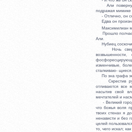
- И что же он ска
Али повернулся 
подражая мимике ст
- Отлично, он сог
Едва он произнес
Максимилиан мол
Прошло полчаса; 
Али.
Нубиец соскочил 
Ночь сверкала
возвышенности,
фосфоресцирующие
изменчивые, боле
сталкиваю- щиеся,
По зна графа эки
Скрестив руки, 
отливаются все м
насытив свой вл
мечтателей и насм
- Великий город,
что божья воля п
твоих стенах я до
ненависти и без г
целей пользовалс
то, чего искал; к