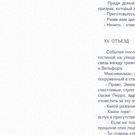
Придя домой, Мо
призрак, который 
- Приготовьтесь, 
- Разве вам зде 
- Нечего, - отвеч
XV. ОТЪЕЗД
События последн
гостиной на улиц
связь между трем
и Вильфора.
Максимилиан, кот
погруженный в ста
- Право, Эмманюе
счастливые, строя 
сказке Перро, вд
отомстить за эту 
- Какой разгром!
- Какое горе! - 
вслух в присутстви
- Если их покара
прошлом этих люде
- Ты судишь слиш