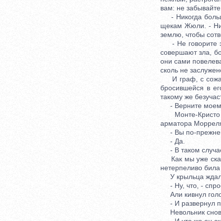
вам: не забывайте
- Никогда больше
щекам Жюли. - Ник
землю, чтобы сотв
- Не говорите это
совершают зла, бо
они сами повелева
сколь не заслужен
И граф, с сожале
бросившейся в ег
такому же безучас
- Верните моему 
Монте-Кристо пож
арматора Моррел
- Вы по-прежнему
- Да.
- В таком случае,
Как мы уже сказа
нетерпеливо била
У крыльца ждал А
- Ну, что, - спро
Али кивнул голо
- И развернул пе
Невольник снова 