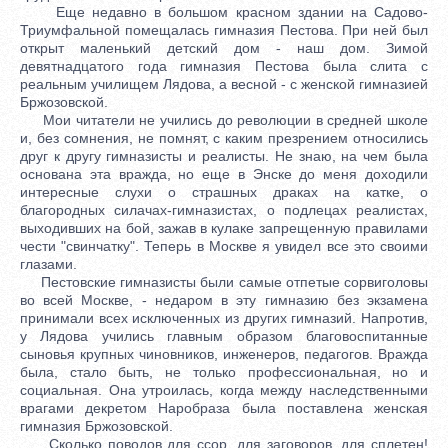
Еще недавно в большом красном здании на Садово-
Триумфальной помещалась гимназия Пестова. При ней был
открыт маленький детский дом - наш дом. Зимой
девятнадцатого года гимназия Пестова была слита с
реальным училищем Лядова, а весной - с женской гимназией
Бржозовской.
Мои читатели не учились до революции в средней школе
и, без сомнения, не помнят, с каким презрением относились
друг к другу гимназисты и реалисты. Не знаю, на чем была
основана эта вражда, но еще в Энске до меня доходили
интересные слухи о страшных драках на катке, о
благородных силачах-гимназистах, о подлецах реалистах,
выходивших на бой, зажав в кулаке запрещенную правилами
чести "свинчатку". Теперь в Москве я увидел все это своими
глазами.
Пестовские гимназисты были самые отпетые сорвиголовы
во всей Москве, - недаром в эту гимназию без экзамена
принимали всех исключенных из других гимназий. Напротив,
у Лядова учились главным образом благовоспитанные
сыновья крупных чиновников, инженеров, педагогов. Вражда
была, стало быть, не только профессиональная, но и
социальная. Она утроилась, когда между наследственными
врагами декретом Наробраза была поставлена женская
гимназия Бржозовской.
Сколько поводов для ссор, для заговоров, для сплетен!