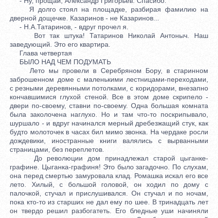
- Ну, прощай, Александр Григорьев. Спасибо.
Я долго стоял на площадке, разбирая фамилию на
дверной дощечке. Казаринов - не Казаринов...
- Н.А.Татаринов, - вдруг прочел я.
Вот так штука! Татаринов Николай Антоныч. Наш
заведующий. Это его квартира.
Глава четвертая
БЫЛО НАД ЧЕМ ПОДУМАТЬ
Лето мы провели в Серебряном Бору, в старинном
заброшенном доме с маленькими лестницами-переходами,
с резными деревянными потолками, с коридорами, внезапно
кончавшимися глухой стеной. Все в этом доме скрипело -
двери по-своему, ставни по-своему. Одна большая комната
была заколочена наглухо. Но и там что-то поскрипывало,
шуршало - и вдруг начинался мерный дребезжащий стук, как
будто молоточек в часах бил мимо звонка. На чердаке росли
дождевики, иностранные книги валялись с вырванными
страницами, без переплетов.
До революции дом принадлежал старой цыганке-
графине. Цыганка-графиня! Это было загадочно. По слухам,
она перед смертью замуровала клад. Ромашка искал его все
лето. Хилый, с большой головой, он ходил по дому с
палочкой, стучал и прислушивался. Он стучал и по ночам,
пока кто-то из старших не дал ему по шее. В тринадцать лет
он твердо решил разбогатеть. Его бледные уши начиняли