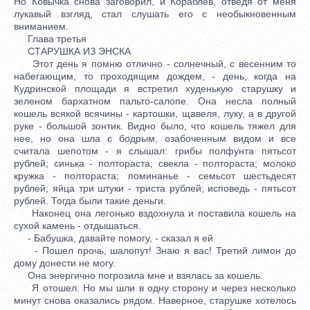
Но Ковычка снова заговорил, и Кораблев, отведя от меня
лукавый взгляд, стал слушать его с необыкновенным
вниманием.
Глава третья
СТАРУШКА ИЗ ЭНСКА
Этот день я помню отлично - солнечный, с весенним то
набегающим, то проходящим дождем, - день, когда на
Кудринской площади я встретил худенькую старушку и
зеленом бархатном пальто-салопе. Она несла полный
кошель всякой всячины - картошки, щавеля, луку, а в другой
руке - большой зонтик. Видно было, что кошель тяжел для
нее, но она шла с бодрым, озабоченным видом и все
считала шепотом - я слышал: грибы полфунта пятьсот
рублей; синька - полтораста; свекла - полтораста; молоко
кружка - полтораста; поминанье - семьсот шестьдесят
рублей; яйца три штуки - триста рублей; исповедь - пятьсот
рублей. Тогда были такие деньги.
Наконец она легонько вздохнула и поставила кошель на
сухой камень - отдышаться.
- Бабушка, давайте помогу, - сказал я ей.
- Пошел прочь, шалопут! Знаю я вас! Третий лимон до
дому донести не могу.
Она энергично погрозила мне и взялась за кошель.
Я отошел. Но мы шли в одну сторону и через несколько
минут снова оказались рядом. Наверное, старушке хотелось