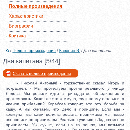
Полные произведения
Характеристики
Биографии
Критика
/
Полные произведения
/
Каверин В.
/
Два капитана
Два капитана [5/44]
Скачать полное произведение
- Николай Антоныч! - торжественно сказал Игорь и
покраснел. - Мы протестуем против реального училища
Лядова. Мы решили идти в тринадцатое объединение и
протестовать. Какая же это коммуна, если норму оставили, а
членов прибавили? Кораблев говорит, что это борьба за
кашу. А мы считаем, что дело в принципе. Если мы -
коммуна, мы сами должны решать, принимаем мы новых
членов или не принимаем. Реальное училище Лядова мы не
принимаем. Уж лучше, если на то пошло, мы возьмем
женскую гимназию Бржозовской. Он говорил так пылко, что