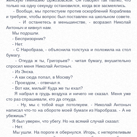
только на одну секунду остановился, когда все засмеялись.
- Вообще, мы протестуем против оскорблений Кораблева
и требуем, чтобы вопрос был поставлен на школьном совете.
- И останетесь в меньшинстве, - возразил Николай
Антоныч и кивнул нам.
Мы подошли.
- Беспризорник?
- Нет.
- С Наробраза, - объяснила толстуха и положила на стол
бумагу.
- Откуда ж ты, Григорьев? - читая бумагу, внушительно
спросил меня Николай Антоныч.
- Из Энска.
- А как сюда попал, в Москву?
- Проездом, - отвечал я.
- Вот как, милый! Куда же ты ехал?
Я набрал в грудь воздуха и ничего не сказал. Меня уже
сто раз спрашивали, кто да откуда.
- Ну, мы с тобой еще потолкуем. - Николай Антоныч
написал что-то на обороте моей бумаги из Наробраза. - А не
убежишь?
Я был уверен, что убегу. Но на всякий случай сказал:
- Нет.
Мы ушли. На пороге я обернулся. Игорь, с нетерпеливым