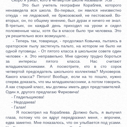
Это был учитель географии Кораблев, которого
ненавидела вся школа. Во-первых, он явился неизвестно
откуда - не лядовский, не бржозовский, не пестовский. Во-
вторых, он, по общему мнению, был дурак и ничего не знал.
В-третьих, он каждый день приходил на уроки и сидел
положенные часы, хотя бы в классе было три человека. Это
уж решительно всех возмущало...
- Теперь так, товарищи, - продолжал Ковычка, пытаясь в
ораторском пылу застегнуть пальто, на котором не было ни
одной пуговицы. - От пятого класса в школьном совете один
человек - я. Это неправильно. Мне одному трудно бороться
за интересы пятого класса. Нас считают
младшеклассниками. А посмотрите, кто в сто сорок
четвертой председатель школьного коллектива? Муховеров.
Какого класса? Пятого! Вообще, если на то пошло, нужно
сперва доказать, что мы младшеклассники, а потом говорить.
А как старший класс, мы должны иметь двух представителей.
Один я, другого предлагаю Фирковича!
- Гладильщикова!
- Недодаева!
- Галая!
Я посмотрел на Кораблева. Должно быть, я выпучил
глаза, потому что он вдруг передразнил меня, - впрочем,
едва заметно. Мне показалось, что он улыбается под усами.