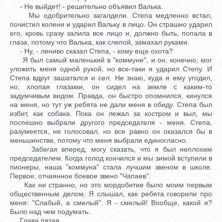
- Не выйдет! - решительно объявил Валька.
Мы одобрительно загалдели. Степа медленно встал,
почистил колени и ударил Вальку в лицо. Он страшно ударил
его, кровь сразу залила все лицо и, должно быть, попала в
глаза, потому что Валька, как слепой, замахал руками.
- Ну, - лениво сказал Степа, - кому еще охота?
Я был самый маленький в "коммуне", и он, конечно, мог
уложить меня одной рукой, но все-таки я ударил Степу. И
Степа вдруг зашатался и сел. Не знаю, куда я ему угодил,
но, хлопая глазами, он сидел на земле с каким-то
задумчивым видом. Правда, он быстро опомнился, кинулся
на меня, но тут уж ребята не дали меня в обиду. Степа был
избит, как собака. Пока он лежал за костром и выл, мы
поспешно выбрали другого председателя - меня. Степа,
разумеется, не голосовал, но все равно он оказался бы в
меньшинстве, потому что меня выбрали единогласно.
Забегая вперед, могу сказать, что я был неплохим
председателем. Когда голод кончился и мы зимой вступили в
пионеры, наша "коммуна" стала лучшим звеном в школе.
Первое, отчаянное боевое звено "Чапаев".
Как ни странно, но это мордобитие было моим первым
общественным делом. Я слышал, как ребята говорили про
меня: "Слабый, а смелый". Я - смелый! Вообще, какой я?
Было над чем подумать.
Глава пятая