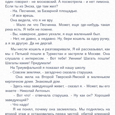
один говорил - не московский. А посмотрела - и нет лимона.
Если ты из Энска, где там жил?
- На. Песчинке, за Базарной площадью.
- И все врешь.
Она видела, что я не вру.
- Мало ли что Песчинка. Может, еще где-нибудь такая
река есть. Я тебя не помню.
- Вы, наверное, давно уехали, я еще маленький был.
- Нет, не давно, а недавно. Ну, бери кошель за одну ручку,
а я за другую. Да не дергай.
Мы несли кошель и разговаривали, Я ей рассказывал, как
мы с Петькой пошли в Туркестан и застряли в Москве. Она
слушала с интересом. - Вот тебе! Умники! Шагать пошли!
Шагалы какие! Придумали!
На Триумфальной я показал ей нашу школу.
- Совсем земляки, - загадочно сказала старушка.
Она жила на Второй Тверской-Ямской в маленьком
кирпичном доме. Знакомый дом.
- Здесь наш заведующий живет, - сказал я. - Может, вы его
знаете - Николай Антоныч.
- Вот что! - отвечала старушка. - Ну как он? Хороший
заведующий?
- Что надо!
Я не понял, почему она засмеялась. Мы поднялись на
второй этаж и остановились перед чистой, обитой клеенкой