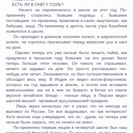
ЕСТЬ ЛИ В СНЕГУ СОЛЬ?
Ничего не переменилось в школе за этот год. По-
прежнему ссорились бывшие лядовцы с бывшими
пестовцами, по-прежнему привозили в санях закутанную, как
бабушка, кашу. По-прежнему в десять часов утра Кораблев
появлялся в школе.
Он приходил в длинном осеннем пальто, в широкополой
шляпе, не торопясь причесывал перед зеркалом усы и шел
на урок.
Однако теперь его уже нельзя было лишить пайка, как
предлагал в прошлом году Ковычка: на его уроках было
теперь больше пяти человек. Он никого не спрашивал,
ничего не задавал на дом. Он просто рассказывал что-
нибудь или читал. Оказывается, он был путешественником и
объездил весь мир. В Индии он видел иогов-фокусников,
которых на год зарывали в землю, а потом они вставали
живехонькими, как ни в чем не бывало; в Китае ел самое
вкусное китайское блюдо - гнилые яйца; в Персии видел
шахсей-вахсей - кровавый мусульманский праздник.
Лишь через несколько лет я узнал, что он никогда не
выезжал из России. Он все выдумывал, но как интересно!
Хотя многие еще утверждали, что он - дурак, но теперь уже
нельзя было сказать, что он ничего не знает...
По-прежнему первым лицом в четвертой школе был наш
заведующий Николай Антоныч. Он все решал, во все входил,