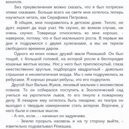
конопля.
Без преувеличения можно сказать, что я был потрясен
этими сказками. Больше всего на свете мне хотелось теперь
научиться читать, как Серафима Петровна.
В общем, мне понравилось в детском доме. Тепло, не
дует, кормят да еще учат. Не скучно, во всяком случае, не
очень скучно. Товарищи относились ко мне хорошо, -
наверное, потому, что я был маленького роста. В первые же
дни я подружился с двумя хулиганами, и мы не теряли
свободного времени даром.
Одного из моих новых друзей звали Ромашкой. Он был
тощий, с большой головой, на которой росли в беспорядке
кошачьи желтые космы. Нос у него был приплюснутый, глаза
неестественно круглые, подбородок квадратный - довольно
страшная и несимпатичная морда. Мы с ним подружились за
ребусами. Я хорошо решал ребусы, это его подкупило.
Другой был Валька Жуков, ленивый мальчик с множеством
планов. То он собирался поступить в Зоологический сад
учиться на укротителя львов, то его тянуло к пожарному
делу. В пекарне ему хотелось быть пекарем; из театра он
выходил с твердым намерением стать актером. Впрочем, у
него были и смелые мысли.
- А что, если... - начинал он задумчиво.
- Землю прорыть насквозь и на ту сторону выйти, -
язвительно подхватывал Ромашка.