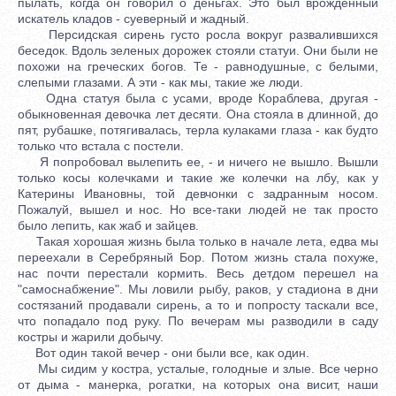
пылать, когда он говорил о деньгах. Это был врожденный
искатель кладов - суеверный и жадный.
Персидская сирень густо росла вокруг развалившихся
беседок. Вдоль зеленых дорожек стояли статуи. Они были не
похожи на греческих богов. Те - равнодушные, с белыми,
слепыми глазами. А эти - как мы, такие же люди.
Одна статуя была с усами, вроде Кораблева, другая -
обыкновенная девочка лет десяти. Она стояла в длинной, до
пят, рубашке, потягивалась, терла кулаками глаза - как будто
только что встала с постели.
Я попробовал вылепить ее, - и ничего не вышло. Вышли
только косы колечками и такие же колечки на лбу, как у
Катерины Ивановны, той девчонки с задранным носом.
Пожалуй, вышел и нос. Но все-таки людей не так просто
было лепить, как жаб и зайцев.
Такая хорошая жизнь была только в начале лета, едва мы
переехали в Серебряный Бор. Потом жизнь стала похуже,
нас почти перестали кормить. Весь детдом перешел на
"самоснабжение". Мы ловили рыбу, раков, у стадиона в дни
состязаний продавали сирень, а то и попросту таскали все,
что попадало под руку. По вечерам мы разводили в саду
костры и жарили добычу.
Вот один такой вечер - они были все, как один.
Мы сидим у костра, усталые, голодные и злые. Все черно
от дыма - манерка, рогатки, на которых она висит, наши