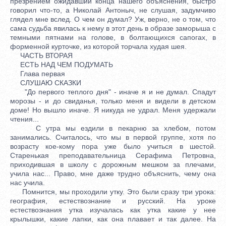
презрением ожидавший конца нашего объяснения, быстро
говорил что-то, а Николай Антоныч, не слушая, задумчиво
глядел мне вслед. О чем он думал? Уж, верно, не о том, что
сама судьба явилась к нему в этот день в образе заморыша с
темными пятнами на голове, в болтающихся сапогах, в
форменной курточке, из которой торчала худая шея.
ЧАСТЬ ВТОРАЯ
ЕСТЬ НАД ЧЕМ ПОДУМАТЬ
Глава первая
СЛУШАЮ СКАЗКИ
"До первого теплого дня" - иначе я и не думал. Спадут
морозы - и до свиданья, только меня и видели в детском
доме! Но вышло иначе. Я никуда не удрал. Меня удержали
чтения...
С утра мы ездили в пекарню за хлебом, потом
занимались. Считалось, что мы в первой группе, хотя по
возрасту кое-кому пора уже было учиться в шестой.
Старенькая преподавательница Серафима Петровна,
приходившая в школу с дорожным мешком за плечами,
учила нас... Право, мне даже трудно объяснить, чему она
нас учила.
Помнится, мы проходили утку. Это были сразу три урока:
география, естествознание и русский. На уроке
естествознания утка изучалась как утка какие у нее
крылышки, какие лапки, как она плавает и так далее. На