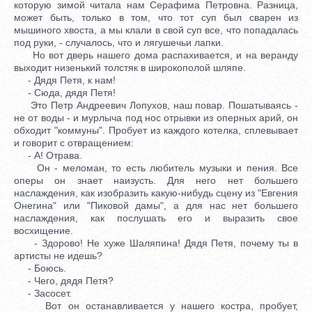
которую зимой читала нам Серафима Петровна. Разница,
может быть, только в том, что тот суп был сварен из
мышиного хвоста, а мы клали в свой суп все, что попадалась
под руки, - случалось, что и лягушечьи лапки.
Но вот дверь нашего дома распахивается, и на веранду
выходит низенький толстяк в широкополой шляпе.
- Дядя Петя, к нам!
- Сюда, дядя Петя!
Это Петр Андреевич Лопухов, наш повар. Пошатываясь -
не от воды - и мурлыча под нос отрывки из оперных арий, он
обходит "коммуны". Пробует из каждого котелка, сплевывает
и говорит с отвращением:
- А! Отрава.
Он - меломан, то есть любитель музыки и пения. Все
оперы он знает наизусть. Для него нет большего
наслаждения, как изобразить какую-нибудь сцену из "Евгения
Онегина" или "Пиковой дамы", а для нас нет большего
наслаждения, как послушать его и выразить свое
восхищение.
- Здорово! Не хуже Шаляпина! Дядя Петя, почему ты в
артисты не идешь?
- Боюсь.
- Чего, дядя Петя?
- Засосет.
Вот он останавливается у нашего костра, пробует,