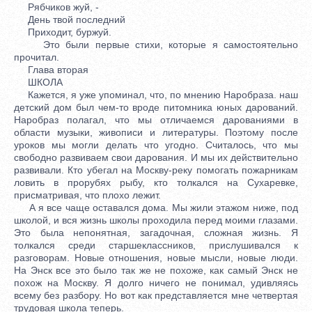
Рябчиков жуй, -
День твой последний
Приходит, буржуй.
Это были первые стихи, которые я самостоятельно
прочитал.
Глава вторая
ШКОЛА
Кажется, я уже упоминал, что, по мнению Наробраза. наш
детский дом был чем-то вроде питомника юных дарований.
Наробраз полагал, что мы отличаемся дарованиями в
области музыки, живописи и литературы. Поэтому после
уроков мы могли делать что угодно. Считалось, что мы
свободно развиваем свои дарования. И мы их действительно
развивали. Кто убегал на Москву-реку помогать пожарникам
ловить в прорубях рыбу, кто толкался на Сухаревке,
присматривая, что плохо лежит.
А я все чаще оставался дома. Мы жили этажом ниже, под
школой, и вся жизнь школы проходила перед моими глазами.
Это была непонятная, загадочная, сложная жизнь. Я
толкался среди старшеклассников, прислушивался к
разговорам. Новые отношения, новые мысли, новые люди.
На Энск все это было так же не похоже, как самый Энск не
похож на Москву. Я долго ничего не понимал, удивляясь
всему без разбору. Но вот как представляется мне четвертая
трудовая школа теперь.