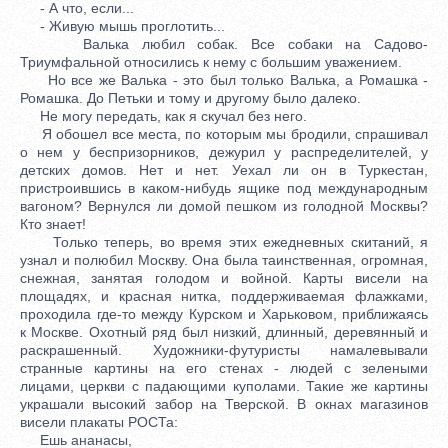
- А что, если...
- Живую мышь проглотить...
Валька любил собак. Все собаки на Садово-
Триумфальной относились к нему с большим уважением.
Но все же Валька - это был только Валька, а Ромашка -
Ромашка. До Петьки и тому и другому было далеко.
Не могу передать, как я скучал без него.
Я обошел все места, по которым мы бродили, спрашивал
о нем у беспризорников, дежурил у распределителей, у
детских домов. Нет и нет. Уехал ли он в Туркестан,
пристроившись в каком-нибудь ящике под международным
вагоном? Вернулся ли домой пешком из голодной Москвы?
Кто знает!
Только теперь, во время этих ежедневных скитаний, я
узнал и полюбил Москву. Она была таинственная, огромная,
снежная, занятая голодом и войной. Карты висели на
площадях, и красная нитка, поддерживаемая флажками,
проходила где-то между Курском и Харьковом, приближаясь
к Москве. Охотный ряд был низкий, длинный, деревянный и
раскрашенный. Художники-футуристы намалевывали
странные картины на его стенах - людей с зелеными
лицами, церкви с падающими куполами. Такие же картины
украшали высокий забор на Тверской. В окнах магазинов
висели плакаты РОСТа:
Ешь ананасы,