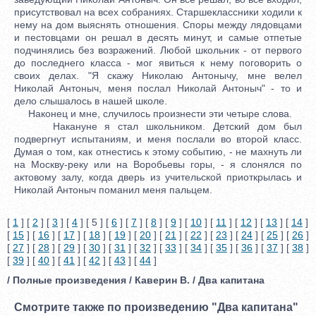
присутствовал на всех собраниях. Старшеклассники ходили к
нему на дом выяснять отношения. Споры между лядовцами
и пестовцами он решал в десять минут, и самые отпетые
подчинялись без возражений. Любой школьник - от первого
до последнего класса - мог явиться к нему поговорить о
своих делах. "Я скажу Николаю Антонычу, мне велел
Николай Антоныч, меня послал Николай Антоныч" - то и
дело слышалось в нашей школе.
Наконец и мне, случилось произнести эти четыре слова.
Накануне я стал школьником. Детский дом был
подвергнут испытаниям, и меня послали во второй класс.
Думая о том, как отнестись к этому событию, - не махнуть ли
на Москву-реку или на Воробьевы горы, - я слонялся по
актовому залу, когда дверь из учительской приоткрылась и
Николай Антоныч поманил меня пальцем.
[
1
] [
2
] [
3
] [
4
] [ 5 ] [
6
] [
7
] [
8
] [
9
] [
10
] [
11
] [
12
] [
13
] [
14
]
[
15
] [
16
] [
17
] [
18
] [
19
] [
20
] [
21
] [
22
] [
23
] [
24
] [
25
] [
26
]
[
27
] [
28
] [
29
] [
30
] [
31
] [
32
] [
33
] [
34
] [
35
] [
36
] [
37
] [
38
]
[
39
] [
40
] [
41
] [
42
] [
43
] [
44
]
/ Полные произведения / Каверин В. / Два капитана
Смотрите также по произведению "Два капитана"