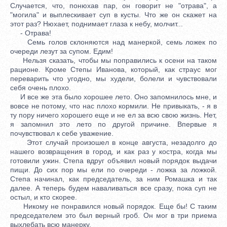
Случается, что, понюхав пар, он говорит не "отрава", а
"могила" и выплескивает суп в кусты. Что же он скажет на
этот раз? Нюхает, поднимает глаза к небу, молчит...
- Отрава!
Семь голов склоняются над манеркой, семь ложек по
очереди лезут за супом. Едим!
Нельзя сказать, чтобы мы поправились к осени на таком
рационе. Кроме Степы Иванова, который, как страус мог
переварить что угодно, мы худели, болели и чувствовали
себя очень плохо.
И все же эта было хорошее лето. Оно запомнилось мне, и
вовсе не потому, что нас плохо кормили. Не привыкать, - я в
ту пору ничего хорошего еще и не ел за всю свою жизнь. Нет,
я запомнил это лето по другой причине. Впервые я
почувствовал к себе уважение.
Этот случай произошел в конце августа, незадолго до
нашего возвращения в город, и как раз у костра, когда мы
готовили ужин. Степа вдруг объявил новый порядок выдачи
пищи. До сих пор мы ели по очереди - ложка за ложкой.
Степа начинал, как председатель, за ним Ромашка и так
далее. А теперь будем наваливаться все сразу, пока суп не
остыл, и кто скорее.
Никому не понравился новый порядок. Еще бы! С таким
председателем это был верный гроб. Он мог в три приема
выхлебать всю манерку.