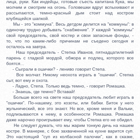
лица, руки. Как индейцы, готовые съесть капитана Кука, мы
молчим и смотрим на огонь. Головешки вдруг вспыхивают и
рассыпаются, темно-красный дым стоит над костром
клубящейся шапкой.
Мы - это "коммуна". Весь детдом делится на "коммуны": в
одиночку трудно добывать "снабжение". У каждой "коммуны"
свой председатель, свой костер и свои запасные фонды, -
то, что по каким-либо причинам не съедено сегодня и
осталось на завтра.
Наш председатель - Степка Иванов, пятнадцатилетний
парень с гладкой мордой, обжора и подлец, которого все
боятся...
- Сыграли в ошички? - лениво говорит Степа.
Все молчат. Никому неохота играть в "ошички". Степка
сыт, вот ему и охота.
- Ладно, Степа. Только ведь темно, - говорит Ромашка.
- Знаешь, где темно? Вставай!
Больше всего на свете наш председатель любит играть в
"ошички". По-нашему, это козоты, или бабки. Биток у него
жульнический, все это знают. Но все, кроме меня и Вальки,
подлизываются к нему, в особенности Ромашка. Ромашка
даже нарочно проигрывает ему, чтобы Степка его не обидел.
Не следует думать, что мы жарим тонкую дичь на нашем
костре. В манерке, с бою захваченной на кухне варится суп.
Это настоящий "суп из колбасной палочки", как в сказке,