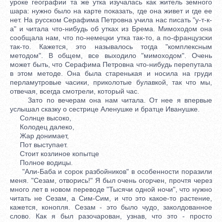
уроке географии та же утка изучалась как житель земного
шара: нужно было на карте показать, где она живет и где ее
нет. На русском Серафима Петровна учила нас писать "у-т-к-
а" и читала что-нибудь об утках из Брема. Мимоходом она
сообщала нам, что по-немецки утка так-то, а по-французски
так-то. Кажется, это называлось тогда "комплексным
методом". В общем, все выходило "мимоходом". Очень
может быть, что Серафима Петровна что-нибудь перепутала
в этом методе. Она была старенькая и носила на груди
перламутровые часики, приколотые булавкой, так что мы,
отвечая, всегда смотрели, который час.
Зато по вечерам она нам читала. От нее я впервые
услышал сказку о сестрице Аленушке и братце Иванушке.
Солнце высоко,
Колодец далеко,
Жар донимает,
Пот выступает.
Стоит козлиное копытце
Полное водицы.
"Али-Баба и сорок разбойников" в особенности поразили
меня. "Сезам, отворись!" Я был очень огорчен, прочтя через
много лет в новом переводе "Тысячи одной ночи", что нужно
читать не Сезам, а Сим-Сим, и что это какое-то растение,
кажется, конопля. Сезам - это было чудо, заколдованное
слово. Как я был разочарован, узнав, что это - просто