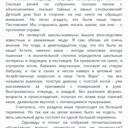
Сколько речей на собраниях, сколько писем с
объяснениями, сколько тайных и явных столкновений!
Детский дом был в стороне: на нас никто не обращал
внимания. Но легко угадать, кто были наши герои.
Пестовские! Мы старались даже носить шапки, как они, - с
проломом справа.
Из четвертой школы-коммуны вышли впоследствии
известные и уважаемые люди. Я сам обязан ей очень
многим. Но тогда, в девятнадцатом году, что это была за
каша! Кстати, именно каша - иногда маисовая, иногда
пшенная - в значительной степени определяла школьные
интересы и лядовцев, и пестовцев. Ее привозили на санях, в
огромном котле, бережно закутанную, похожую на старую
бабушку, и так в санях и несли наверх в актовый зал.
Хозяйственная комиссия в лице "тети Вари" - так все
называли румяную, толстую девочку с толстой косой - уже
расхаживала за прилавком с поварешкой в руке.
Выстраивалась очередь, и каждый, без различия формы,
возраста и происхождения, получал по ложке еще горячей
каши, дьявольски вкусной, с лопающимися пузырьками.
Считалось, что раздача каши происходит на большой
перемене. Но так как на уроки можно было не ходить, то
весь школьный день состоял из одной большой перемены.
Однажды я попал на собрание пятиклассников,
обсуждавших вопрос: заниматься или не заниматься?