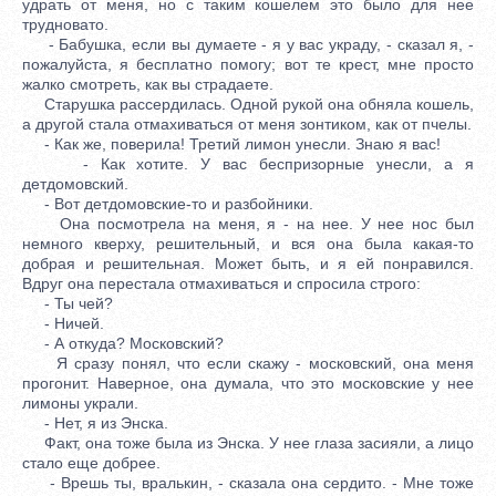
удрать от меня, но с таким кошелем это было для нее
трудновато.
- Бабушка, если вы думаете - я у вас украду, - сказал я, -
пожалуйста, я бесплатно помогу; вот те крест, мне просто
жалко смотреть, как вы страдаете.
Старушка рассердилась. Одной рукой она обняла кошель,
а другой стала отмахиваться от меня зонтиком, как от пчелы.
- Как же, поверила! Третий лимон унесли. Знаю я вас!
- Как хотите. У вас беспризорные унесли, а я
детдомовский.
- Вот детдомовские-то и разбойники.
Она посмотрела на меня, я - на нее. У нее нос был
немного кверху, решительный, и вся она была какая-то
добрая и решительная. Может быть, и я ей понравился.
Вдруг она перестала отмахиваться и спросила строго:
- Ты чей?
- Ничей.
- А откуда? Московский?
Я сразу понял, что если скажу - московский, она меня
прогонит. Наверное, она думала, что это московские у нее
лимоны украли.
- Нет, я из Энска.
Факт, она тоже была из Энска. У нее глаза засияли, а лицо
стало еще добрее.
- Врешь ты, вралькин, - сказала она сердито. - Мне тоже