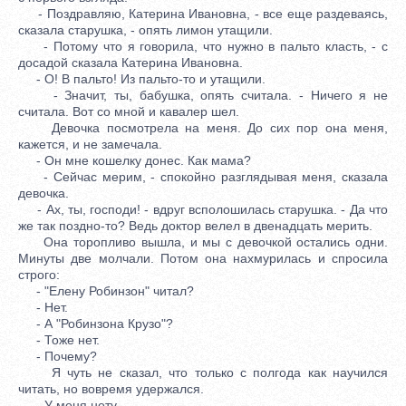
- Поздравляю, Катерина Ивановна, - все еще раздеваясь,
сказала старушка, - опять лимон утащили.
- Потому что я говорила, что нужно в пальто класть, - с
досадой сказала Катерина Ивановна.
- О! В пальто! Из пальто-то и утащили.
- Значит, ты, бабушка, опять считала. - Ничего я не
считала. Вот со мной и кавалер шел.
Девочка посмотрела на меня. До сих пор она меня,
кажется, и не замечала.
- Он мне кошелку донес. Как мама?
- Сейчас мерим, - спокойно разглядывая меня, сказала
девочка.
- Ах, ты, господи! - вдруг всполошилась старушка. - Да что
же так поздно-то? Ведь доктор велел в двенадцать мерить.
Она торопливо вышла, и мы с девочкой остались одни.
Минуты две молчали. Потом она нахмурилась и спросила
строго:
- "Елену Робинзон" читал?
- Нет.
- А "Робинзона Крузо"?
- Тоже нет.
- Почему?
Я чуть не сказал, что только с полгода как научился
читать, но вовремя удержался.
- У меня нету.