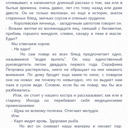
сплевывает, и начинается длинный рассказ о том, как ели в
былые времена, очень давно, лет сто тому назад или даже
двести. Он не только меломан, но еще и историк, знаток
старинных блюд, заячьих соусов и оленьих грудинок.
- Королевская яичница, - загадочным шепотом говорит он.
- Возьми желтки из восемнадцати яиц, смешай с бисквитом,
прибавь горького миндаля, сливок, сахару и пеки в масле.
Едал?
Мы отвечаем хором:
- Не едал!
Но сам повар из всех блюд предпочитает одно,
называемое "водки выпить". Он наш единственный
руководитель летом двадцать первого года. Серафима
Петровна растерялась, никто не обращает на нее никакого
внимания. По дому бродят еще какие-то няни, с поваром
они на ножах: им почему-то невыгодно, что он выдает нам
паек в сухом виде. Словом, если бы не повар, мы бы все
разбежались.
Итак, он стоит у нашего костра и рассказывает, как ели в
старину. Иногда он перебивает себя медицинскими
примечаниями:
- Щука не всякому полезна. Отягчает желудок.
Или:
- Карп жидит кровь. Здоровая рыба.
Но вот он снимает нашу манерку и нюхает пар.