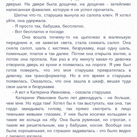
дверью. На двери была дощечка, на дощечке - затейливо
написанная фамилия, которую я не успел прочитать.
Шепча что-то, старушка вынула из салопа ключ. Я хотел
уйти, она удержала.
- Я просто так, бабушка, бесплатно.
- Вот бесплатно и посиди.
Она вошла почему-то на цыпочках в маленькую
переднюю и, не зажигая света, стала снимать салоп. Она
сняла салоп, шаль с кистями, безрукавку, еще одну шаль,
поменьше, платок и так далее. Потом она открыла зонтик, а
потом она пропала. Как раз в эту минуту какая-то девочка
отворила дверь из кухни и появилась на пороге. Я уже был
готов поверить, что это моя старушка превратилась в
девочку, как трансформатор. Но в это время и старушка
появилась. Оказалось, что она зашла в шкаф, вешая туда
свои шали и безрукавки.
- А вот и Катерина Ивановна, - сказала старушка.
Катерине Ивановне было лет двенадцать - не больше,
чем мне. Но куда там! Хотел бы я так выступать, как она, так
гордо закидывать голову, так прямо смотреть в лицо
темными живыми глазами, У нее были косички кольцами и
такие же кольца на лбу. Она была румяная, но строгая, с
таким же решительным, как у бабушки, носом. Вообще она
была хорошенькая, но страшно задавалась - это было видно
с первого взгляда.