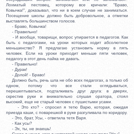
Лохматый пестовец, которому все кричали: "Браво,
Ковычка!", доказывал, что ни в коем случае не заниматься.
Посещение школы должно быть добровольное, а отметки
выставлять большинством голосов.
- Браво, Ковычка!
- Правильно!
- И вообще, товарищи, вопрос упирается в педагогов. Как
быть с педагогами, на уроки которых ходит абсолютное
меньшинство? Я предлагаю установить норму в пять
человек. Если на уроки приходит меньше пяти человек,
педагогу в этот день пайка не давать.
- Правильно!
- Дурак!
- Долой! - Браво!
Должно быть, речь шла не обо всех педагогах, а только об
одном, потому что все стали оглядываться,
перешептываться, подталкивать друг друга: в дверях,
скрестив руки и внимательно слушая оратора, стоял
высокий, еще не старый человек с пушистыми усами.
- Это кто? - спросил я тетю Варю, которая, ожидая
приезда каши, с поварешкой в руке разгуливала по коридору.
- Это, брат, Усы, - ответила тетя Варя.
- Как усы?
- Эх, ты, не знаешь!
Скоро я узнал, кого в четвертой школе называли "Усы".