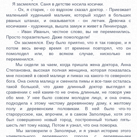
Я засмеялся. Саня в детстве носила косички.
- Ох, я старик, - со вздохом сказал доктор. - Приезжает
маленький худенький мальчик, который ходил в больших
рваных штанах, и оказывается - он летчик. Девочка с
косичками - художница, вышла замуж и живет в Ленинграде.
- Иван Иваныч, честное слово, вы не переменились.
Просто поразительно. Даже помолодели!
Он засмеялся. Ему было приятно, что я так говорю, и я
потом весь вечер время от времени повторял, что он
помолодел или, во всяком случае, нисколько не
переменился.
Мы сидели за чаем, когда пришла жена доктора, Анна
Степановна, высокая полная женщина, которая показалась
мне похожей в своей малице и пимах на какого-то северного
бога. Она сняла малицу и сменила пимы и все-таки осталась
такой большой, что даже длинный доктор выглядел в
сравнении с ней каким-то не очень длинным, не говоря уже
обо мне. У нее было совсем молодое лицо, и она очень
подходила к этому чистому деревянному дому, к желтому
полу и деревенским половикам. В ней было что-то
старорусское, как, впрочем, и в самом Заполярье, хотя это
был совершенно новый город, построенный только пять-
шесть лет тому назад. Потом я узнал, что она поморка.
Мы заговорили о Заполярье, и я узнал историю этого
удивительного деревянного города с деревянными