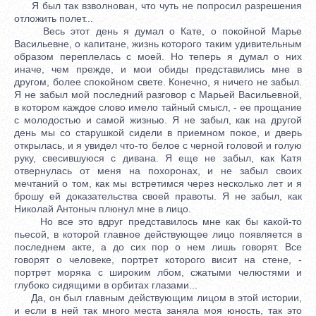
Я был так взволнован, что чуть не попросил разрешения
отложить полет...
Весь этот день я думал о Кате, о покойной Марье
Васильевне, о капитане, жизнь которого таким удивительным
образом переплелась с моей. Но теперь я думал о них
иначе, чем прежде, и мои обиды представились мне в
другом, более спокойном свете. Конечно, я ничего не забыл.
Я не забыл мой последний разговор с Марьей Васильевной,
в котором каждое слово имело тайный смысл, - ее прощание
с молодостью и самой жизнью. Я не забыл, как на другой
день мы со старушкой сидели в приемном покое, и дверь
открылась, и я увидел что-то белое с черной головой и голую
руку, свесившуюся с дивана. Я еще не забыл, как Катя
отвернулась от меня на похоронах, и не забыл своих
мечтаний о том, как мы встретимся через несколько лет и я
брошу ей доказательства своей правоты. Я не забыл, как
Николай Антоныч плюнул мне в лицо.
Но все это вдруг представилось мне как бы какой-то
пьесой, в которой главное действующее лицо появляется в
последнем акте, а до сих пор о нем лишь говорят. Все
говорят о человеке, портрет которого висит на стене, -
портрет моряка с широким лбом, сжатыми челюстями и
глубоко сидящими в орбитах глазами...
Да, он был главным действующим лицом в этой истории,
и если в ней так много места заняла моя юность, так это