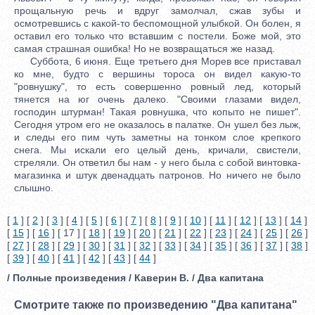
прощальную речь и вдруг замолчал, сжав зубы и
осмотревшись с какой-то беспомощной улыбкой. Он болен, я
оставил его только что вставшим с постели. Боже мой, это
самая страшная ошибка! Но не возвращаться же назад.
Суббота, 6 июня. Еще третьего дня Морев все приставал
ко мне, будто с вершины тороса он видел какую-то
"ровнушку", то есть совершенно ровный лед, который
тянется на юг очень далеко. "Своими глазами видел,
господин штурман! Такая ровнушка, что копыто не пишет".
Сегодня утром его не оказалось в палатке. Он ушел без лыж,
и следы его пим чуть заметны на тонком слое крепкого
снега. Мы искали его целый день, кричали, свистели,
стреляли. Он ответил бы нам - у него была с собой винтовка-
магазинка и штук двенадцать патронов. Но ничего не было
слышно.
[
1
] [
2
] [
3
] [
4
] [
5
] [
6
] [
7
] [
8
] [
9
] [
10
] [
11
] [
12
] [
13
] [
14
]
[
15
] [
16
] [ 17 ] [
18
] [
19
] [
20
] [
21
] [
22
] [
23
] [
24
] [
25
] [
26
]
[
27
] [
28
] [
29
] [
30
] [
31
] [
32
] [
33
] [
34
] [
35
] [
36
] [
37
] [
38
]
[
39
] [
40
] [
41
] [
42
] [
43
] [
44
]
/ Полные произведения / Каверин В. / Два капитана
Смотрите также по произведению "Два капитана"