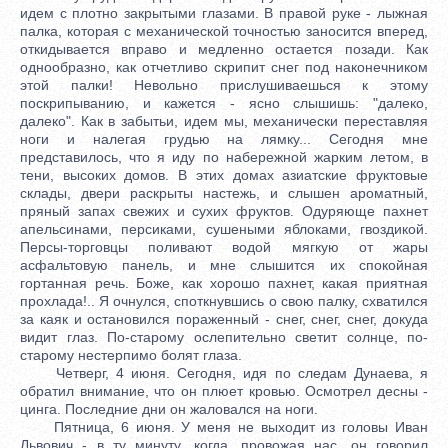
идем с плотно закрытыми глазами. В правой руке - лыжная
палка, которая с механической точностью заносится вперед,
откидывается вправо и медленно остается позади. Как
однообразно, как отчетливо скрипит снег под наконечником
этой палки! Невольно прислушиваешься к этому
поскрипыванию, и кажется - ясно слышишь: "далеко,
далеко". Как в забытьи, идем мы, механически переставляя
ноги и налегая грудью на лямку... Сегодня мне
представилось, что я иду по набережной жарким летом, в
тени, высоких домов. В этих домах азиатские фруктовые
склады, двери раскрыты настежь, и слышен ароматный,
пряный запах свежих и сухих фруктов. Одуряюще пахнет
апельсинами, персиками, сушеными яблоками, гвоздикой.
Персы-торговцы поливают водой мягкую от жары
асфальтовую панель, и мне слышится их спокойная
гортанная речь. Боже, как хорошо пахнет, какая приятная
прохлада!.. Я очнулся, споткнувшись о свою палку, схватился
за каяк и остановился пораженный - снег, снег, снег, докуда
видит глаз. По-старому ослепительно светит солнце, по-
старому нестерпимо болят глаза.
Четверг, 4 июня. Сегодня, идя по следам Дунаева, я
обратил внимание, что он плюет кровью. Осмотрел десны -
цинга. Последние дни он жаловался на ноги.
Пятница, 6 июня. У меня не выходит из головы Иван
Львович - в ту минуту, когда, провожая нас, он говорил