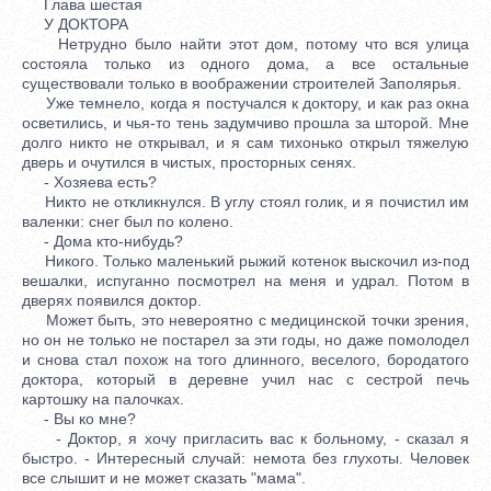
Глава шестая
У ДОКТОРА
Нетрудно было найти этот дом, потому что вся улица
состояла только из одного дома, а все остальные
существовали только в воображении строителей Заполярья.
Уже темнело, когда я постучался к доктору, и как раз окна
осветились, и чья-то тень задумчиво прошла за шторой. Мне
долго никто не открывал, и я сам тихонько открыл тяжелую
дверь и очутился в чистых, просторных сенях.
- Хозяева есть?
Никто не откликнулся. В углу стоял голик, и я почистил им
валенки: снег был по колено.
- Дома кто-нибудь?
Никого. Только маленький рыжий котенок выскочил из-под
вешалки, испуганно посмотрел на меня и удрал. Потом в
дверях появился доктор.
Может быть, это невероятно с медицинской точки зрения,
но он не только не постарел за эти годы, но даже помолодел
и снова стал похож на того длинного, веселого, бородатого
доктора, который в деревне учил нас с сестрой печь
картошку на палочках.
- Вы ко мне?
- Доктор, я хочу пригласить вас к больному, - сказал я
быстро. - Интересный случай: немота без глухоты. Человек
все слышит и не может сказать "мама".