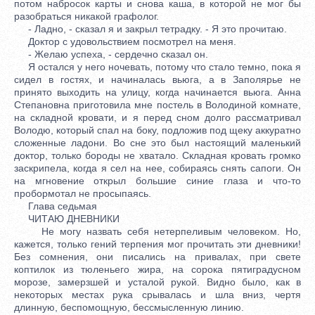
потом набросок карты и снова каша, в которой не мог бы
разобраться никакой графолог.
- Ладно, - сказал я и закрыл тетрадку. - Я это прочитаю.
Доктор с удовольствием посмотрел на меня.
- Желаю успеха, - сердечно сказал он.
Я остался у него ночевать, потому что стало темно, пока я
сидел в гостях, и начиналась вьюга, а в Заполярье не
принято выходить на улицу, когда начинается вьюга. Анна
Степановна приготовила мне постель в Володиной комнате,
на складной кровати, и я перед сном долго рассматривал
Володю, который спал на боку, подложив под щеку аккуратно
сложенные ладони. Во сне это был настоящий маленький
доктор, только бороды не хватало. Складная кровать громко
заскрипела, когда я сел на нее, собираясь снять сапоги. Он
на мгновение открыл большие синие глаза и что-то
пробормотал не просыпаясь.
Глава седьмая
ЧИТАЮ ДНЕВНИКИ
Не могу назвать себя нетерпеливым человеком. Но,
кажется, только гений терпения мог прочитать эти дневники!
Без сомнения, они писались на привалах, при свете
коптилок из тюленьего жира, на сорока пятиградусном
морозе, замерзшей и усталой рукой. Видно было, как в
некоторых местах рука срывалась и шла вниз, чертя
длинную, беспомощную, бессмысленную линию.