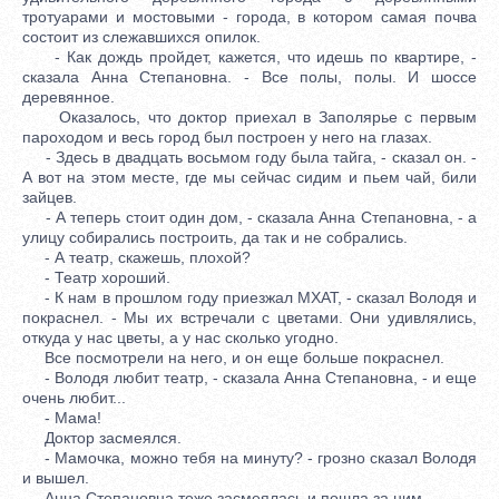
тротуарами и мостовыми - города, в котором самая почва
состоит из слежавшихся опилок.
- Как дождь пройдет, кажется, что идешь по квартире, -
сказала Анна Степановна. - Все полы, полы. И шоссе
деревянное.
Оказалось, что доктор приехал в Заполярье с первым
пароходом и весь город был построен у него на глазах.
- Здесь в двадцать восьмом году была тайга, - сказал он. -
А вот на этом месте, где мы сейчас сидим и пьем чай, били
зайцев.
- А теперь стоит один дом, - сказала Анна Степановна, - а
улицу собирались построить, да так и не собрались.
- А театр, скажешь, плохой?
- Театр хороший.
- К нам в прошлом году приезжал МХАТ, - сказал Володя и
покраснел. - Мы их встречали с цветами. Они удивлялись,
откуда у нас цветы, а у нас сколько угодно.
Все посмотрели на него, и он еще больше покраснел.
- Володя любит театр, - сказала Анна Степановна, - и еще
очень любит...
- Мама!
Доктор засмеялся.
- Мамочка, можно тебя на минуту? - грозно сказал Володя
и вышел.
Анна Степановна тоже засмеялась и пошла за ним.