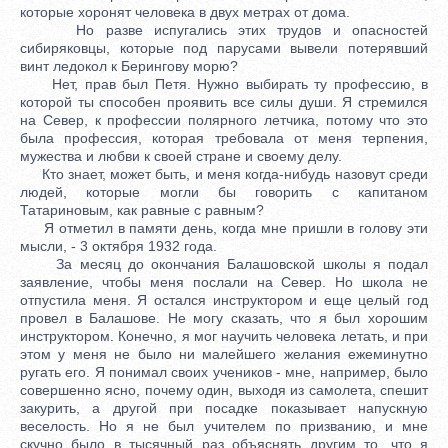
которые хоронят человека в двух метрах от дома.
Но разве испугались этих трудов и опасностей
сибиряковцы, которые под парусами вывели потерявший
винт ледокол к Берингову морю?
Нет, прав был Петя. Нужно выбирать ту профессию, в
которой ты способен проявить все силы души. Я стремился
на Север, к профессии полярного летчика, потому что это
была профессия, которая требовала от меня терпения,
мужества и любви к своей стране и своему делу.
Кто знает, может быть, и меня когда-нибудь назовут среди
людей, которые могли бы говорить с капитаном
Татариновым, как равные с равным?
Я отметил в памяти день, когда мне пришли в голову эти
мысли, - 3 октября 1932 года.
За месяц до окончания Балашовской школы я подал
заявление, чтобы меня послали на Север. Но школа не
отпустила меня. Я остался инструктором и еще целый год
провел в Балашове. Не могу сказать, что я был хорошим
инструктором. Конечно, я мог научить человека летать, и при
этом у меня не было ни малейшего желания ежеминутно
ругать его. Я понимал своих учеников - мне, например, было
совершенно ясно, почему один, выходя из самолета, спешит
закурить, а другой при посадке показывает напускную
веселость. Но я не был учителем по призванию, и мне
скучно было в тысячный раз объяснять другим то, что я