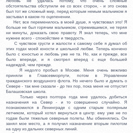
любовь не удалась потому, что очень сложные
обстоятельства обступили ее со всех сторон, - и это снова
был тот же сложный мир, перед которым немым мальчиком я
застывал в каком-то оцепенении.
Нет, все переменилось в моей душе, я чувствовал это! Я
больше не был горячим мальчиком, стремившимся, не теряя
ни минуты, доказать свою правоту. Я знал теперь, что мне
нужнее всего - спокойствие и твердость.
С чувством грусти и жалости к самому себе я думал об
этих годах моей юности и школьной любви. Теперь кончено
было с юностью и любовь уже не та. Но, как и прежде, все
было впереди, и я смотрел вперед с еще большей
надеждой, чем прежде.
Я недолго пробыл в Москве. Меня очень вежливо
приняли в Главсевморпути, потом в Управлении
гражданского воздушного флота. Но нечего было и думать о
Севере - так мне сказали - до тех пор, пока меня не отпустит
Балашовская школа.
Только через полтора года мне удалось добиться
назначения на Север - и то совершенно случайно. Я
познакомился в Ленинграде с одним старым полярным
летчиком, который хотел вернуться в центр: ему уже не по
годам были тяжелые северные полеты. Мы обменялись. Он
занял мое место, а я получил назначение вторым пилотом
на одну из дальних северных линий.