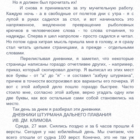
Но я должен был прочитать их!
И снова я принимался за эту мучительную работу.
Каждую ночь - а в свободные от полетов дни с утра - я с
лупой в руках садился за стол, и вот начиналось это
напряженное, медленное превращение рыболовных
крючков в человеческие слова - то слова отчаяния, то
надежды. Сперва я шел напролом - просто садился и читал.
Но потом одна хитрая мысль пришла мне в голову, и я сразу
стал читать целыми страницами, а прежде - отдельными
словами.
Перелистывая дневники, я заметил, что некоторые
страницы написаны гораздо отчетливее других, - например,
приказ, который скопировал доктор. Я выписал из этих мест
все буквы - от "а" до "я" - и составил "азбуку штурмана",
причем в точности воспроизвел все варианты его почерка. И
вот с этой азбукой дело пошло гораздо быстрее. Часто
стоило мне, согласно этой азбуке, верно угадать одну или
две буквы, как все остальные сами собой становились на
место.
Так день за днем я разбирал эти дневники.
ДНЕВНИКИ ШТУРМАНА ДАЛЬНЕГО ПЛАВАНИЯ
ИВ. ДМ. КЛИМОВА
Среда, 27 мая. Снялись поздно и за 6 часов прошли 4
версты. Сегодня у нас юбилейный день. Мы считаем, что
всего отошли от судна 100 верст. Конечно, это не так уж