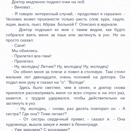
Доктор медленно поднял очки на лоб.
- Виноват...
- Я говорю: интересный случай, - продолжал я серьезно. -
Человек может произнести только шесть слов: кура, седло,
ящик, вьюга, пьют, Абрам. Больной Г. Описано в журнале.
Доктор подошел ко мне с таким видом, как будто
собрался взять меня за язык или заглянуть в ухо. Но он
просто сказал:
- Саня!
Мы обнялись.
- Прилетел все-таки!
- Прилетел.
- Ну, молодец! Летчик? Ну, молодец! Ну, молодец!
Он обнял меня за плечи и повел в столовую. Там стоял
мальчик лет двенадцати, очень похожий на доктора. Он
подал мне руку и сказал на "о": "Володя".
Здесь было светлее, чем в сенях, и доктор снова
принялся рассматривать меня со всех сторон и на этот раз,
кажется, с трудом удержался, чтобы действительно не
заглянуть в ухо.
- Ну, молодец, - снова, раз десять повторил он. - А
сестра? Где она? Тоже летает?
- От сестры сердечный привет, - сказал я. - Она
художница, вышла замуж и живет в Ленинграде.
- Уже замужем? С косичками?