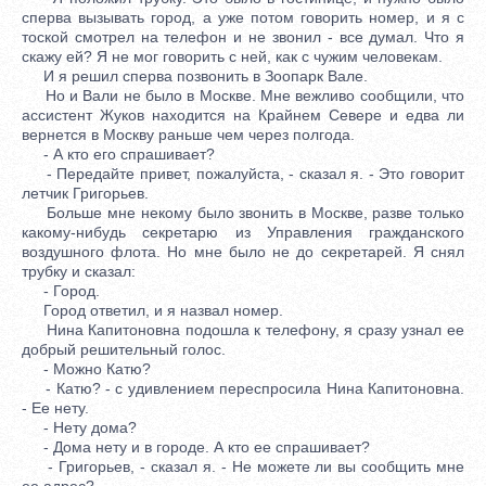
сперва вызывать город, а уже потом говорить номер, и я с
тоской смотрел на телефон и не звонил - все думал. Что я
скажу ей? Я не мог говорить с ней, как с чужим человекам.
И я решил сперва позвонить в Зоопарк Вале.
Но и Вали не было в Москве. Мне вежливо сообщили, что
ассистент Жуков находится на Крайнем Севере и едва ли
вернется в Москву раньше чем через полгода.
- А кто его спрашивает?
- Передайте привет, пожалуйста, - сказал я. - Это говорит
летчик Григорьев.
Больше мне некому было звонить в Москве, разве только
какому-нибудь секретарю из Управления гражданского
воздушного флота. Но мне было не до секретарей. Я снял
трубку и сказал:
- Город.
Город ответил, и я назвал номер.
Нина Капитоновна подошла к телефону, я сразу узнал ее
добрый решительный голос.
- Можно Катю?
- Катю? - с удивлением переспросила Нина Капитоновна.
- Ее нету.
- Нету дома?
- Дома нету и в городе. А кто ее спрашивает?
- Григорьев, - сказал я. - Не можете ли вы сообщить мне
ее адрес?