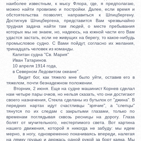
наиболее известным, к мысу Флора, где, я предполагаю,
можно найти провизию и постройки. Далее, если время и
обстоятельства позволят, направиться к Шпицбергену.
Достигнув Шпицбергена, представится Вам чрезвычайно
трудная задача найти там людей, о месте пребывания
которых мы не знаем, но, надеюсь, на южной части его Вам
удастся застать, если не живущих на берегу, то какое-нибудь
промысловое судно. С Вами пойдут, согласно их желания,
тринадцать человек из команды.
Капитан судна "Св. Мария"
Иван Татаринов.
10 апреля 1914 года,
в Северном Ледовитом океане".
Видит бог, как тяжело мне было уйти, оставив его в
тяжелом, почти безнадежном положении.
Вторник, 2 июня. Еще на судне машинист Корнев сделал
нам четыре пары очков, но нельзя сказать, что они достигают
своего назначения, Стекла сделаны из бутылок от "джина". В
передних нартах идут счастливцы "зрячие", а "слепцы"
тянутся по их следам с закрытыми глазами, только по
временам поглядывая сквозь ресницы на дорогу. Глаза
болят от мучительного, нестерпимого света. Вот картина
нашего движения, которой я никогда не забуду: мы идем
мерно, в ногу, одновременно покачиваясь впереди, налегая
на лямку грудью и держась одной рукой за борт каяка. Мы