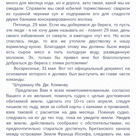
много для месяца хода, но и дорога, зато такая, какой мы не
ожидали. Справили мы свой юбилей торжественно: сварили
из сушеной черники суп и подправили его для сладости
двумя банками консервированного молока.
Пятница, 29 мая. Если мы доберемся до берега, то пусть
эти люди - я не хочу даже называть их - помнят 29 мая, день
своего избавления от смерти, и ежегодно чтут его. Но если
спаслись люди, то все же утопили двустволку и нашу
кормилицу-кухню. Благодаря этому мы должны были вчера
есть сырое мясо и пить холодную воду, разведенную
молоком. Эх, только бы привел мне бог благополучно
добраться до берега с этими ротозеями!
Воскресенье; 31 мая. Вот тот официальный документ, на
основании которого я должен был выступить во главе части
команды:
"Штурману Ив. Дм. Климову.
Предлагаю Вам и всем нижепоименованным, согласно
Вашего и их желания, покинуть судно с целью достижения
обитаемой земли, сделать это 10-го сего апреля, следуя
пешком по льду, везя за собой нарты с каяками и провизией,
взяв таковой с расчетом на два месяца. Покинув судно,
следовать на юг до тех пор, пока не увидите земли. Увидев
же землю, действовать сообразно с обстоятельствами, но
предпочтительно стараться достигнуть Британского канала
между островами Земли Франца Иосифа, следовать им, как