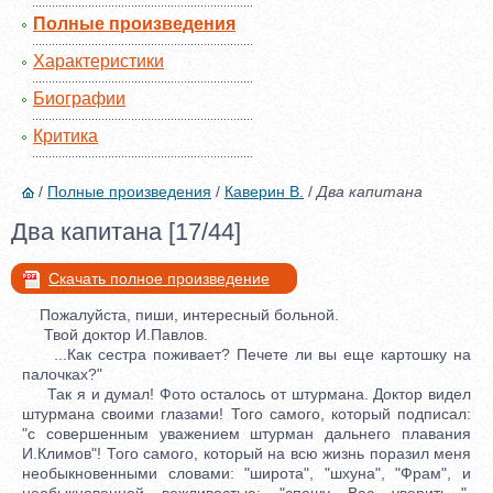
Полные произведения
Характеристики
Биографии
Критика
/
Полные произведения
/
Каверин В.
/
Два капитана
Два капитана [17/44]
Скачать полное произведение
Пожалуйста, пиши, интересный больной.
Твой доктор И.Павлов.
...Как сестра поживает? Печете ли вы еще картошку на
палочках?"
Так я и думал! Фото осталось от штурмана. Доктор видел
штурмана своими глазами! Того самого, который подписал:
"с совершенным уважением штурман дальнего плавания
И.Климов"! Того самого, который на всю жизнь поразил меня
необыкновенными словами: "широта", "шхуна", "Фрам", и
необыкновенной вежливостью: "спешу Вас уверить...",