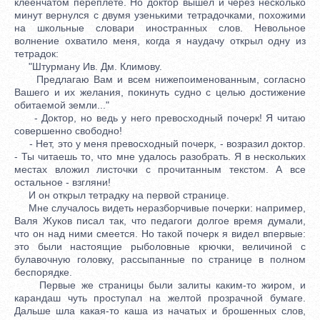
клеенчатом переплете. Но доктор вышел и через несколько
минут вернулся с двумя узенькими тетрадочками, похожими
на школьные словари иностранных слов. Невольное
волнение охватило меня, когда я наудачу открыл одну из
тетрадок:
"Штурману Ив. Дм. Климову.
Предлагаю Вам и всем нижепоименованным, согласно
Вашего и их желания, покинуть судно с целью достижение
обитаемой земли..."
- Доктор, но ведь у него превосходный почерк! Я читаю
совершенно свободно!
- Нет, это у меня превосходный почерк, - возразил доктор.
- Ты читаешь то, что мне удалось разобрать. Я в нескольких
местах вложил листочки с прочитанным текстом. А все
остальное - взгляни!
И он открыл тетрадку на первой странице.
Мне случалось видеть неразборчивые почерки: например,
Валя Жуков писал так, что педагоги долгое время думали,
что он над ними смеется. Но такой почерк я видел впервые:
это были настоящие рыболовные крючки, величиной с
булавочную головку, рассыпанные по странице в полном
беспорядке.
Первые же страницы были залиты каким-то жиром, и
карандаш чуть проступал на желтой прозрачной бумаге.
Дальше шла какая-то каша из начатых и брошенных слов,