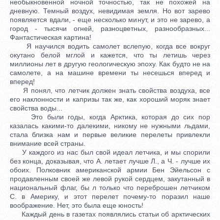
необыкновенной ночной точностью, так не похожей на
дневную. Темный воздух, невидимая земля. Но вот зарево
появляется вдали, - еще несколько минут, и это не зарево, а
город - тысячи огней, разноцветных, разнообразных...
Фантастическая картина!
Я научился водить самолет вслепую, когда все вокруг
окутано белой мглой и кажется, что ты летишь через
миллионы лет в другую геологическую эпоху. Как будто не на
самолете, а на машине времени ты несешься вперед и
вперед!
Я понял, что летчик должен знать свойства воздуха, все
его наклонности и капризы так же, как хороший моряк знает
свойства воды...
Это были годы, когда Арктика, которая до сих пор
казалась какими-то далекими, никому не нужными льдами,
стала близка нам и первые великие перелеты привлекли
внимание всей страны.
У каждого из нас был свой идеал летчика, и мы спорили
без конца, доказывая, что А. летает лучше Л., а Ч. - лучше их
обоих. Полковник американской армии Бен Эйельсон с
продавленным своей же левой рукой сердцем, закутанный в
национальный флаг, бы л только что переброшен летчиком
С. в Америку, и этот перелет почему-то поразил наше
воображение. Нет, это была еще юность!
Каждый день в газетах появлялись статьи об арктических