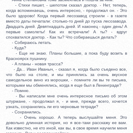
- Стихи пишет, - шепотом сказал доктор. - Нет, теперь,
когда вспоминаешь, очень интересно, - продолжал он. - Это
было здорово! Когда первый лесозавод строили - в газете
вместо даты печатали: столько-то дней до пуска лесозавода.
Двадцать дней. Девятнадцать дней. И наконец - один день! А
первые самолеты! Как их встречали! А ты? - вдруг
спохватился доктор. - Как ты? Что собираешься делать?
- Собираюсь летать.
- Куда?
- Еще не знаю. Планы большие, а пока буду возить в
Красноярск пушнину.
- А планы - новая трасса?
- Да... Иван Иваныч, - сказал я, когда было съедено все,
что было на столе, и мы принялись за очень вкусное
самодельное вино из морошки, - помните ли вы те письма,
которыми мы обменялись, когда я еще был в Ленинграде?
- Помню.
- Вы написали мне очень интересное письмо об этом
штурмане, - продолжал я, - и мне, прежде всего, хочется
узнать, сохранились ли его черновые тетради?
- Сохранились.
- Очень хорошо. А теперь выслушайте меня. Это
довольно длинная история, но я все-таки расскажу ее вам.
Как известно, не кто иной, как вы, в свое время научили меня