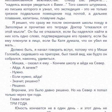
"надеясь вскоре увидеться с Вами..." Того самого штурмана,
из письма которого я узнал, что экспедиция - это не только
грязное подвальное помещение под почтой, а дальнее
плавание, капитаны, плавучие льды.
Я решил, что сразу же после окончания школы поеду в
Заполярье и прочитаю его тетради. Доктор "отказался от
этой мысли". Он бы не отказался, если бы надеялся найти в
них хоть одно слово, подтверждающее его правоту, если бы
ему плюнули в лицо, если бы Катя думала, что он убил ее
мать...
Должно быть, я начал говорить вслух, потому что у Миши
Голомба, сидевшего на пригорке, был такой вид, как будто он
собрался, наконец, удивиться.
- Мишка, - сказал я ему. - Кончим школу и айда на Север.
- Айда. А зачем?
- Нужно.
- Если нужно, айда!
- Значит, решено?
- Решено.
Впрочем, это было давно решено. Но на Север я попал
только через три года.
Глава пятая
ТРИ ГОДА
Юность кончается не в один день - и этот день не