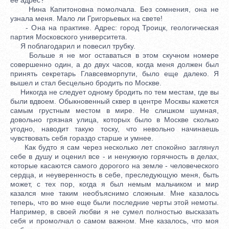
Нина Капитоновна помолчала. Без сомнения, она не
узнала меня. Мало ли Григорьевых на свете!
- Она на практике. Адрес: город Троицк, геологическая
партия Московского университета.
Я поблагодарил и повесил трубку.
Больше я не мог оставаться в этом скучном номере
совершенно один, а до двух часов, когда меня должен был
принять секретарь Главсевморпути, было еще далеко. Я
вышел и стал бесцельно бродить по Москве.
Никогда не следует одному бродить по тем местам, где вы
были вдвоем. Обыкновенный сквер в центре Москвы кажется
самым грустным местом в мире. Не слишком шумная,
довольно грязная улица, которых было в Москве сколько
угодно, наводит такую тоску, что невольно начинаешь
чувствовать себя гораздо старше и умнее.
Как будто я сам через несколько лет спокойно заглянул
себе в душу и оценил все - и ненужную горячность в делах,
которые касаются самого дорогого на земле - человеческого
сердца, и неуверенность в себе, преследующую меня, быть
может, с тех пор, когда я был немым мальчиком и мир
казался мне таким необъяснимо сложным. Мне казалось
теперь, что во мне еще были последние черты этой немоты.
Например, в своей любви я не сумел полностью высказать
себя и промолчал о самом важном. Мне казалось, что моя