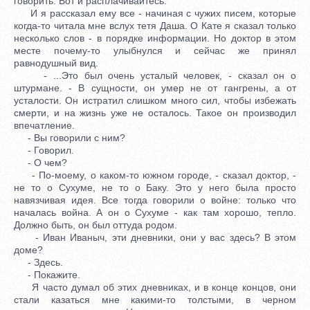
говорить. Вот и расплачивайтесь.
И я рассказал ему все - начиная с чужих писем, которые
когда-то читала мне вслух тетя Даша. О Кате я сказал только
несколько слов - в порядке информации. Но доктор в этом
месте почему-то улыбнулся и сейчас же принял
равнодушный вид.
- ...Это был очень усталый человек, - сказал он о
штурмане. - В сущности, он умер не от гангрены, а от
усталости. Он истратил слишком много сил, чтобы избежать
смерти, и на жизнь уже не осталось. Такое он производил
впечатление.
- Вы говорили с ним?
- Говорил.
- О чем?
- По-моему, о каком-то южном городе, - сказал доктор, -
не то о Сухуме, не то о Баку. Это у него была просто
навязчивая идея. Все тогда говорили о войне: только что
началась война. А он о Сухуме - как там хорошо, тепло.
Должно быть, он был оттуда родом.
- Иван Иваныч, эти дневники, они у вас здесь? В этом
доме?
- Здесь.
- Покажите.
Я часто думал об этих дневниках, и в конце концов, они
стали казаться мне какими-то толстыми, в черном