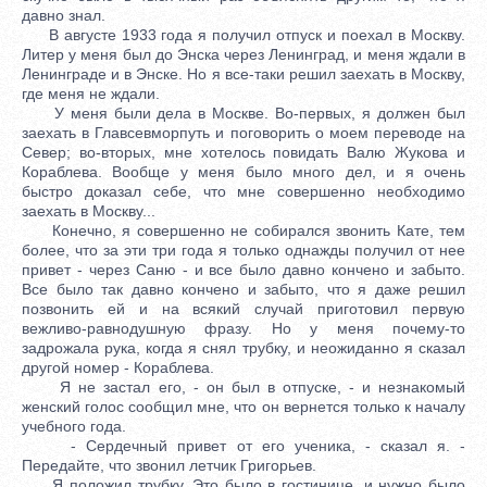
давно знал.
В августе 1933 года я получил отпуск и поехал в Москву.
Литер у меня был до Энска через Ленинград, и меня ждали в
Ленинграде и в Энске. Но я все-таки решил заехать в Москву,
где меня не ждали.
У меня были дела в Москве. Во-первых, я должен был
заехать в Главсевморпуть и поговорить о моем переводе на
Север; во-вторых, мне хотелось повидать Валю Жукова и
Кораблева. Вообще у меня было много дел, и я очень
быстро доказал себе, что мне совершенно необходимо
заехать в Москву...
Конечно, я совершенно не собирался звонить Кате, тем
более, что за эти три года я только однажды получил от нее
привет - через Саню - и все было давно кончено и забыто.
Все было так давно кончено и забыто, что я даже решил
позвонить ей и на всякий случай приготовил первую
вежливо-равнодушную фразу. Но у меня почему-то
задрожала рука, когда я снял трубку, и неожиданно я сказал
другой номер - Кораблева.
Я не застал его, - он был в отпуске, - и незнакомый
женский голос сообщил мне, что он вернется только к началу
учебного года.
- Сердечный привет от его ученика, - сказал я. -
Передайте, что звонил летчик Григорьев.
Я положил трубку. Это было в гостинице, и нужно было