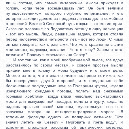
лишь потому, что самые интересные мысли приходят в
голову, когда тебе восемнадцать лет. Он был великим
путешественником, которого погубило непризнание, и его
история выходит далеко за пределы личных дел и семейных
отношений. Великий Северный путь открыт - вот его история.
Сквозное плавание по Ледовитому океану в одну навигацию
- вот его мысль. Люди, решившие задачу, которая стояла
перед человечеством четыреста лет, - вот его люди. С ними
он мог говорить, как с равными. Что же в сравнении с этим
мои мечты, надежды, желания! Чего я хочу? Зачем я стал
летчиком? Почему я стремлюсь на Север?
И вот так же, как в моей воображаемой пьесе, все вдруг
расставилось по своим местам, и совсем простые мысли
пришли мне в голову о моем будущем и о моем деле.
Многое из того, что я знал о жизни полярных летчиков, как
бы повернулось другой стороной, и я представил себе
бесконечные полугодовые ночи за Полярным кругом, недели
изнуряющего ожидания погоды, полеты над снежными
горными хребтами, когда глаза невольно высматривают
место для вынужденной посадки, полеты в пургу, когда не
видишь крыльев своей машины, мучительную возню с
запуском мотора на пятидесятиградусном морозе. Я
вспомнил формулу одного из полярных летчиков: "Что
значит лететь на Север? - Пурговать и греть воду". Я
вспомнил страшные рассказы об арктических метелях,