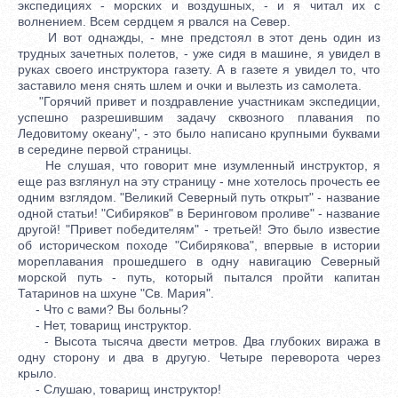
экспедициях - морских и воздушных, - и я читал их с
волнением. Всем сердцем я рвался на Север.
И вот однажды, - мне предстоял в этот день один из
трудных зачетных полетов, - уже сидя в машине, я увидел в
руках своего инструктора газету. А в газете я увидел то, что
заставило меня снять шлем и очки и вылезть из самолета.
"Горячий привет и поздравление участникам экспедиции,
успешно разрешившим задачу сквозного плавания по
Ледовитому океану", - это было написано крупными буквами
в середине первой страницы.
Не слушая, что говорит мне изумленный инструктор, я
еще раз взглянул на эту страницу - мне хотелось прочесть ее
одним взглядом. "Великий Северный путь открыт" - название
одной статьи! "Сибиряков" в Беринговом проливе" - название
другой! "Привет победителям" - третьей! Это было известие
об историческом походе "Сибирякова", впервые в истории
мореплавания прошедшего в одну навигацию Северный
морской путь - путь, который пытался пройти капитан
Татаринов на шхуне "Св. Мария".
- Что с вами? Вы больны?
- Нет, товарищ инструктор.
- Высота тысяча двести метров. Два глубоких виража в
одну сторону и два в другую. Четыре переворота через
крыло.
- Слушаю, товарищ инструктор!