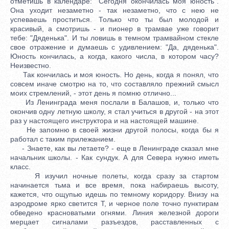
отметишь в календаре: "Сегодня окончилась моя юность".
Она уходит незаметно - так незаметно, что с нею не
успеваешь проститься. Только что ты был молодой и
красивый, а смотришь - и пионер в трамвае уже говорит
тебе: "Дяденька". И ты ловишь в темном трамвайном стекле
свое отражение и думаешь с удивлением: "Да, дяденька".
Юность кончилась, а когда, какого числа, в котором часу?
Неизвестно.
Так кончилась и моя юность. Но день, когда я понял, что
совсем иначе смотрю на то, что составляло прежний смысл
моих стремлений, - этот день я помню отлично...
Из Ленинграда меня послали в Балашов, и, только что
окончив одну летную школу, я стал учиться в другой - на этот
раз у настоящего инструктора и на настоящей машине.
Не запомню в своей жизни другой полосы, когда бы я
работал с таким прилежанием.
- Знаете, как вы летаете? - еще в Ленинграде сказал мне
начальник школы. - Как сундук. А для Севера нужно иметь
класс.
Я изучил ночные полеты, когда сразу за стартом
начинается тьма и все время, пока набираешь высоту,
кажется, что ощупью идешь по темному коридору. Внизу на
аэродроме ярко светится Т, и черное поле точно пунктирам
обведено красноватыми огнями. Линия железной дороги
мерцает сигналами разъездов, расставленных с