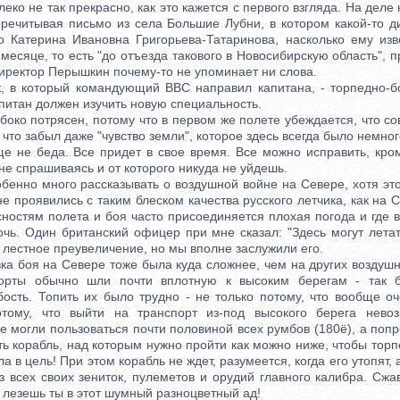
леко не так прекрасно, как это кажется с первого взгляда. На деле 
еречитывая письмо из села Большие Лубни, в котором какой-то 
о Катерина Ивановна Григорьева-Татаринова, насколько ему изв
месяце, то есть "до отъезда такового в Новосибирскую область", 
иректор Перышкин почему-то не упоминает ни слова.
 который командующий ВВС направил капитана, - торпедно-б
питан должен изучить новую специальность.
ко потрясен, потому что в первом же полете убеждается, что со
, что забыл даже "чувство земли", которое здесь всегда было немног
не беда. Все придет в свое время. Все можно исправить, кром
не спрашиваясь и от которого никуда не уйдешь.
нно много рассказывать о воздушной войне на Севере, хотя это
не проявились с таким блеском качества русского летчика, как на С
ностям полета и боя часто присоединяется плохая погода и где 
чь. Один британский офицер при мне сказал: "Здесь могут летат
 лестное преувеличение, но мы вполне заслужили его.
боя на Севере тоже была куда сложнее, чем на других воздушн
орты обычно шли почти вплотную к высоким берегам - так бл
бость. Топить их было трудно - не только потому, что вообще оч
отому, что выйти на транспорт из-под высокого берега нево
 могли пользоваться почти половиной всех румбов (180ё), а попр
ь корабль, над которым нужно пройти как можно ниже, чтобы тор
а в цель! При этом корабль не ждет, разумеется, когда его утопят,
з всех своих зениток, пулеметов и орудий главного калибра. Сжа
, лезешь ты в этот шумный разноцветный ад!