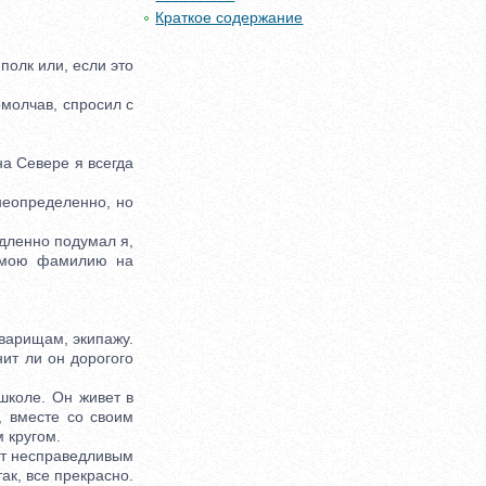
Краткое содержание
полк или, если это
молчав, спросил с
а Севере я всегда
неопределенно, но
едленно подумал я,
а мою фамилию на
варищам, экипажу.
ит ли он дорогого
коле. Он живет в
, вместе со своим
 кругом.
ют несправедливым
ак, все прекрасно.