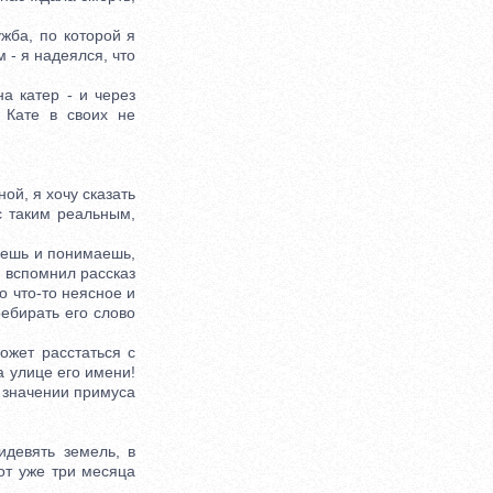
ба, по которой я
 - я надеялся, что
а катер - и через
 Кате в своих не
ой, я хочу сказать
с таким реальным,
уешь и понимаешь,
и вспомнил рассказ
о что-то неясное и
ебирать его слово
ожет расстаться с
а улице его имени!
 значении примуса
девять земель, в
от уже три месяца