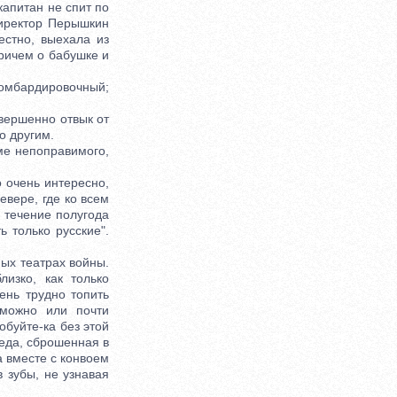
капитан не спит по
директор Перышкин
естно, выехала из
причем о бабушке и
омбардировочный;
вершенно отвык от
о другим.
е непоправимого,
 очень интересно,
евере, где ко всем
в течение полугода
ь только русские".
ых театрах войны.
изко, как только
ень трудно топить
зможно или почти
обуйте-ка без этой
педа, сброшенная в
 а вместе с конвоем
в зубы, не узнавая