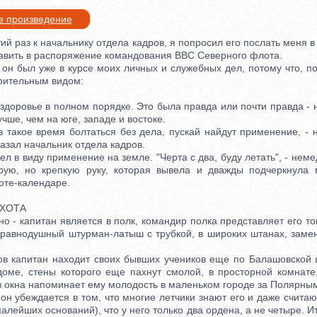
е произведение
 раз к начальнику отдела кадров, я попросил его послать меня в 
авить в распоряжение командования ВВС Северного флота.
 был уже в курсе моих личных и служебных дел, потому что, по
рительным видом:
доровье в полном порядке. Это была правда или почти правда - н
учше, чем на юге, западе и востоке.
акое время болтаться без дела, пускай найдут применение, - 
азал начальник отдела кадров.
в виду применение на земле. "Черта с два, буду летать", - нем
арую, но крепкую руку, которая вывела и дважды подчеркнул
оте-календаре.
ХОТА
- капитан является в полк, командир полка представляет его то
 равнодушный штурман-латыш с трубкой, в широких штанах, замен
капитан находит своих бывших учеников еще по Балашовской ш
оме, стены которого еще пахнут смолой, в просторной комнате
з окна напоминает ему молодость в маленьком городе за Полярным
убеждается в том, что многие летчики знают его и даже счита
малейших оснований), что у него только два ордена, а не четыре. Ит