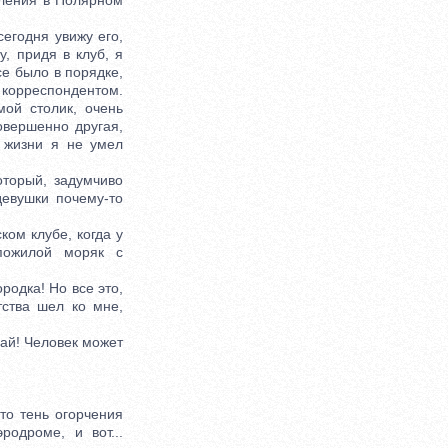
вления в Полярном
егодня увижу его,
у, придя в клуб, я
се было в порядке,
 корреспондентом.
ой столик, очень
овершенно другая,
 жизни я не умел
торый, задумчиво
девушки почему-то
ом клубе, когда у
пожилой моряк с
родка! Но все это,
тства шел ко мне,
чай! Человек может
то тень огорчения
одроме, и вот...