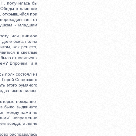
., получилась бы
. Обеды в длинном
б, открывшийся при
переходившая от
вушкам - младшим
тоту или мнимое
м деле была полна
итом, как решето,
явиться в светлые
 было относиться к
нем? Впрочем, и я
ь полк состоял из
. Герой Советского
ать этого румяного
едва исполнилось
которые нежданно-
ов было выдвинуто
ся, между нами не
етьми" непременно
ем всегда, и легче
рово расправилась