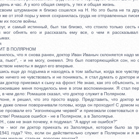
день и час. А у кого общая смерть, у тех и общая жизнь.
оим штурманом я близко сошелся на Н. Но это была не та друж
 же от этой поры у меня сохранилась груда не отправленных писем
м их после войны.
и самый истинный, был так близко, что стоило только сесть н
я мог обнять его и рассказать ему все, о чем я рассказывал
ьмах.
я
Т В ПОЛЯРНОМ
ось, что я снова ранен, доктор Иван Иваныч склоняется надо мн
га, пьют", - и не могу, онемел. Это был повторяющийся сон, но 
ством немоты я видел его впервые.
сь еще до подъема и находясь в том забытьи, когда все чувств
ю ничего не чувствовать и не понимать, я стал думать о докторе 
ак доктор приезжал к сыну на фронт. Не знаю, как это объяснить, н
покоившее меня почудилось мне в этом воспоминании. Я стал пер
, в чем дело: Ромашов сказал, что доктор служит в Полярном.
, я решил, что это просто вздор. Представить, что доктор м
м даже олени поворачивали головы, когда он проходил! С домом н
ые прозвали его "изгоняющим червей" и приезжали советоваться о
тве! Ромашов ошибся - не в Полярном, а в Заполярье.
., сам не зная почему, я подумал: "А вдруг не ошибся?"
мог ли доктор приехать из Заполярья, которое было за три
1941 года? Что, если он действительно служит в Полярном и я в
моим милым, старым, дорогим другом?..