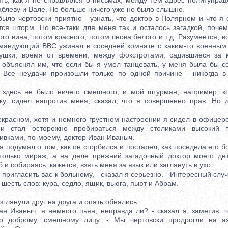
ть, как я не справлялся о письмах, между тем адрес политупра
блеву и Вале. Но больше ничего уже не было слышно.
о чертовски приятно - узнать, что доктор в Полярном и что я с
ся шторм. Но все-таки для меня так и осталось загадкой, почем
го вина, потом красного, потом снова белого и т.д. Разумеется, в
омандующий ВВС ужинал в соседней комнате с каким-то военным
ушки, время от времени, между фокстротами, садившиеся за м
я объяснял им, что если бы я умел танцевать, у меня была бы с
. Все неудачи произошли только по одной причине - никогда в
сь не было ничего смешного, и мой штурман, например, ко
ку, сидел напротив меня, сказал, что я совершенно прав. Но 
асном, хотя и немного грустном настроении я сидел в офицерск
 и стал осторожно пробираться между столиками высокий 
вками, по-моему, доктор Иван Иваныч.
одумал о том, как он сгорбился и постарел, как поседела его бо
только мираж, а на деле прежний загадочный доктор моего де
 и собираясь, кажется, взять меня за язык или заглянуть в ухо.
пригласить вас к больному, - сказал я серьезно. - Интересный слу
 шесть слов: кура, седло, ящик, вьюга, пьют и Абрам.
лянули друг на друга и опять обнялись.
ваныч, я немного пьян, неправда ли? - сказал я, заметив, ч
го доброму, смешному лицу. - Мы чертовски продрогли на аэр