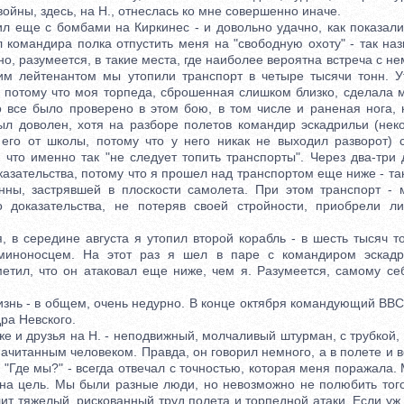
войны, здесь, на Н., отнеслась ко мне совершенно иначе.
ще с бомбами на Киркинес - и довольно удачно, как показали
л командира полка отпустить меня на "свободную охоту" - так на
но, разумеется, в такие места, где наиболее вероятна встреча с н
им лейтенантом мы утопили транспорт в четыре тысячи тонн. У
т, потому что моя торпеда, сброшенная слишком близко, сделала 
о все было проверено в этом бою, в том числе и раненая нога, 
ыл доволен, хотя на разборе полетов командир эскадрильи (нек
 его от школы, потому что у него никак не выходил разворот)
, что именно так "не следует топить транспорты". Через два-три
казательства, потому что я прошел над транспортом еще ниже - так
нны, застрявшей в плоскости самолета. При этом транспорт -
о доказательства, не потеряв своей стройности, приобрели л
 середине августа я утопил второй корабль - в шесть тысяч т
миноносцем. На этот раз я шел в паре с командиром эскадр
метил, что он атаковал еще ниже, чем я. Разумеется, самому се
ь - в общем, очень недурно. В конце октября командующий ВВС
ра Невского.
и друзья на Н. - неподвижный, молчаливый штурман, с трубкой, 
ачитанным человеком. Правда, он говорил немного, а в полете и 
: "Где мы?" - всегда отвечал с точностью, которая меня поражала.
на цель. Мы были разные люди, но невозможно не полюбить того
ит тяжелый, рискованный труд полета и торпедной атаки. Если уж