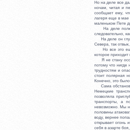
Но на деле все да
ночам, читая и п
сообщает ему, чт
лагеря еще в мае 
маленьком Пете д
На деле полк, в
следовательно, ка
На деле он глубо
Севера, так отвык
Но все это еще 
которое приходит 
Я не стану особе
потому что нигде 
трудностям и опас
стоит полярная но
Конечно, это было
Сама обстановка 
Немецкие трансп
позволяла приглу
транспорты, а п
невозможно. Мы не
половины атаковат
воду, вернее попал
открывает огонь и
себя в азарте боя