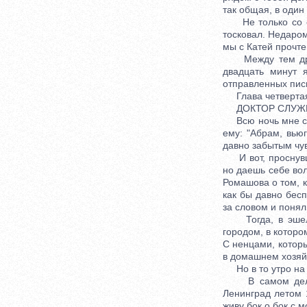
так общая, в один 
Не только со св
тосковал. Недаром
мы с Катей прочте
Между тем друг, 
двадцать минут 
отправленных пис
Глава четверта
ДОКТОР СЛУЖИ
Всю ночь мне снил
ему: "Абрам, вью
давно забытым чув
И вот, проснувши
но даешь себе вол
Ромашова о том, к
как бы давно бес
за словом и понял
Тогда, в эшелоне
городом, в которо
С ненцами, котор
в домашнем хозяйс
Но в то утро на Н
В самом деле - 
Ленинград летом 
живу бок о бок с 