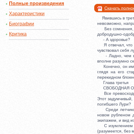
Полные произведения
Скачать полно
Характеристики
Явившись в третий
невозможно, напр
Биографии
Без сомнения, он
Критика
добродушно-одоб
- А здоровье?
Я отвечал, что з
чувствовал себя л
- Ладно, чем в т
вполне разумно ск
Конечно, он имел 
глядя на его ст
перекидном блокн
Глава третья
СВОБОДНАЯ О
Все превосходно 
Этот задумчивый,
погибшего Лури?
Среди летчиков 
новом рубленом д
экипажем, и вид и
С изумлением он 
(разумеется, без 