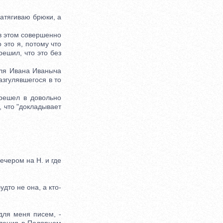
атягиваю брюки, а
 в этом совершенно
 это я, потому что
решил, что это без
для Ивана Иваныча
азгулявшегося в то
решел в довольно
, что "докладывает
ечером на Н. и где
дто не она, а кто-
для меня писем, -