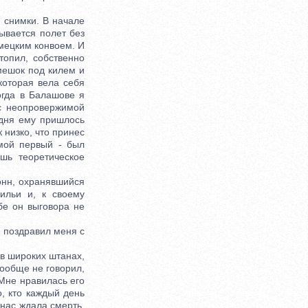
 снимки. В начале
зывается полет без
емецким конвоем. И
топил, собственно
мешок под килем и
которая вела себя
огда в Балашове я
 с неопровержимой
 дня ему пришлось
 низко, что принес
 мой первый - был
ишь теоретическое
онн, охранявшийся
ильи и, к своему
бе он выговора не
 поздравил меня с
в широких штанах,
вообще не говорил,
 Мне нравилась его
, кто каждый день
 нас ждала смерть,