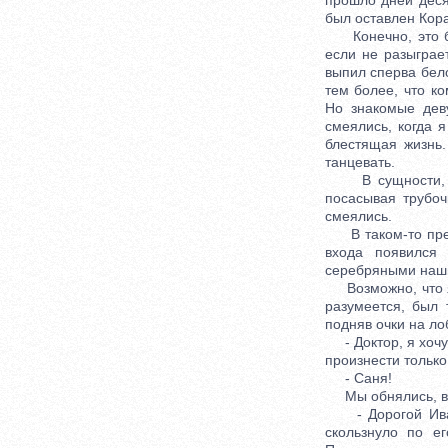
прошло дней деся
был оставлен Кора
Конечно, это был
если не разыграет
выпил сперва бело
тем более, что к
Но знакомые дев
смеялись, когда 
блестящая жизнь
танцевать.
В сущности, зде
посасывая трубоч
смеялись.
В таком-то прекр
входа появился
серебряными наши
Возможно, что я п
разумеется, был 
подняв очки на лоб
- Доктор, я хочу 
произнести только
- Саня!
Мы обнялись, взг
- Дорогой Иван И
скользнуло по е