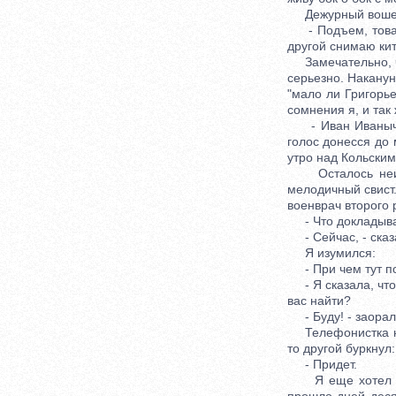
Дежурный вошел,
- Подъем, товари
другой снимаю кит
Замечательно, что
серьезно. Наканун
"мало ли Григорье
сомнения я, и так
- Иван Иваныч, д
голос донесся до 
утро над Кольским
Осталось неизве
мелодичный свист.
военврач второго 
- Что докладывае
- Сейчас, - сказа
Я изумился:
- При чем тут по
- Я сказала, что 
вас найти?
- Буду! - заорал 
Телефонистка ниче
то другой буркнул:
- Придет.
Я еще хотел попр