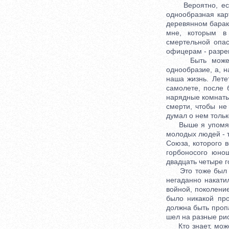
Вероятно, если 
однообразная кар
деревянном бараке
мне, которым в
смертельной опа
офицерам - разреш
Быть может, им
однообразие, а, 
наша жизнь. Лете
самолете, после 
нарядные комнаты 
смерти, чтобы не
думал о нем тольк
Выше я упомянул,
молодых людей - т
Союза, которого в
горбоносого юно
двадцать четыре г
Это тоже был воп
негаданно накати
войной, поколени
было никакой про
должна быть пропа
шел на разные ри
Кто знает, может