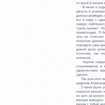
со мной в начале 
В июле я ходил е
августа я уговори
данных разведки, 
вот в паре с одн
говоря, лейтенан
"ушла налево". Н
превосходно. Я б
чуть не отчислил
ясностью доказал
повторить свои до
домой кусок анте
потоплен, так чт
значение.
Короче говоря, в
сторожевиком и 
удовольствию, за
сделал.
Так шла моя жизн
орденом Александ
У меня были уже 
оказался умным, н
но зато на вопрос
манера выводить 
рядом с тобой дел