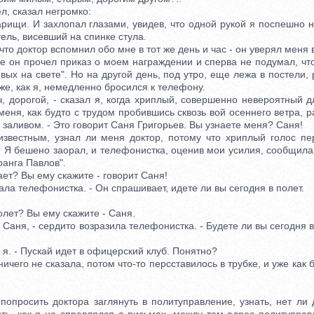
 сказал негромко:
щи. И захлопал глазами, увидев, что одной рукой я поспешно н
ель, висевший на спинке стула.
 доктор вспомнил обо мне в тот же день и час - он уверял меня
е он прочел приказ о моем награждении и сперва не подумал, что
вых на свете". Но на другой день, под утро, еще лежа в постели, 
 же, как я, немедленно бросился к телефону.
орогой, - сказал я, когда хриплый, совершенно невероятный 
меня, как будто с трудом пробившись сквозь вой осеннего ветра, р
 заливом. - Это говорит Саня Григорьев. Вы узнаете меня? Саня!
стным, узнал ли меня доктор, потому что хриплый голос пе
 Я бешено заорал, и телефонистка, оценив мои усилия, сообщила
ранга Павлов".
т? Вы ему скажите - говорит Саня!
ла телефонистка. - Он спрашивает, идете ли вы сегодня в полет.
лет? Вы ему скажите - Саня.
Саня, - сердито возразила телефонистка. - Будете ли вы сегодня в
я. - Пускай идет в офицерский клуб. Понятно?
го не сказала, потом что-то персставилось в трубке, и уже как бу
осить доктора заглянуть в политуправление, узнать, нет ли 