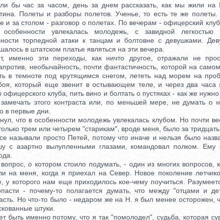
бы час за часом, день за днем рассказать, как мы жили на Н
тина. Полеты и разборы полетов. Ученье, то есть те же полеты
 и за столом - разговор о полетах. По вечерам - офицерский клу
 особенности увлекалась молодежь, с завидной легкостью 
сности торпедной атаки к танцам и болтовне с девушками. Де
алось в штатском платье являться на эти вечера.
енно эти переходы, как ничто другое, отражали не прос
напротив, необычайность, почти фантастичность, которой на само
ть в темноте под крутящимся снегом, лететь над морем на проб
боя, который еще звенит в остывающем теле, и через два часа 
офицерского клуба, пить вино и болтать о пустяках - как же нужно
 замечать этого контраста или, по меньшей мере, не думать о 
о в первые дни.
 что в особенности молодежь увлекалась клубом. Но почти вес
олько трем или четырем "старикам", вроде меня, было за тридцать
се называли просто Петей, потому что иначе и нельзя было назв
шу с азартно вылупленными глазами, командовал полком. Ему 
ода.
рос, о котором стоило подумать, - один из многих вопросов, 
ли на меня, когда я приехал на Север. Новое поколение летчик
е, у которого нам еще приходилось кое-чему поучиться. Разумеет
пасти - почему-то полагается думать, что между "отцами и д
сть. Но что-то было - недаром же на Н. я был менее осторожен, ч
скованные штуки.
 быть именно потому, что я так "помолодел", судьба, которая су