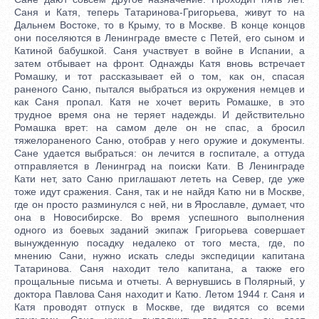
Саня и Катя, теперь Татаринова-Григорьева, живут то на
Дальнем Востоке, то в Крыму, то в Москве. В конце концов
они поселяются в Ленинграде вместе с Петей, его сыном и
Катиной бабушкой. Саня участвует в войне в Испании, а
затем отбывает на фронт. Однажды Катя вновь встречает
Ромашку, и тот рассказывает ей о том, как он, спасая
раненого Саню, пытался выбраться из окружения немцев и
как Саня пропал. Катя не хочет верить Ромашке, в это
трудное время она не теряет надежды. И действительно
Ромашка врет: на самом деле он не спас, а бросил
тяжелораненого Саню, отобрав у него оружие и документы.
Сане удается выбраться: он лечится в госпитале, а оттуда
отправляется в Ленинград на поиски Кати. В Ленинграде
Кати нет, зато Саню приглашают лететь на Север, где уже
тоже идут сражения. Саня, так и не найдя Катю ни в Москве,
где он просто разминулся с ней, ни в Ярославле, думает, что
она в Новосибирске. Во время успешного выполнения
одного из боевых заданий экипаж Григорьева совершает
вынужденную посадку недалеко от того места, где, по
мнению Сани, нужно искать следы экспедиции капитана
Татаринова. Саня находит тело капитана, а также его
прощальные письма и отчеты. А вернувшись в Полярный, у
доктора Павлова Саня находит и Катю. Летом 1944 г. Саня и
Катя проводят отпуск в Москве, где видятся со всеми