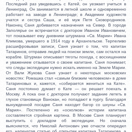
Последний раз увидевшись с Катей, он уезжает учиться в
Ленинград. Он занимается в летной школе и одновременно
работает на заводе в Ленинграде; в Академии художеств
учатся и сестра Саша, и её муж Петя Сковородников.
Наконец Саня добивается назначения на Север. В городе
Заполярье он встречается с доктором Иваном Ивановичем,
тот показывает ему дневники штурмана «Св. Марии» Ивана
Климова, умершего в 1914 году в Архангельске. Терпеливо
расшифровывая записи, Саня узнает о том, что капитан
Татаринов, отправив людей на поиски земли, сам остался на
корабле. Штурман описывает тяготы похода, с восхищением
и уважением отзывается о своем капитане. Саня понимает,
что следы экспедиции нужно искать именно на Земле Марии.
От Вали Жукова Саня узнает о некоторых московских
новостях: Ромашка стал «самым близким человеком» в доме
Татариновых и, кажется, «собирается жениться на Кате».
Саня постоянно думает о Кате — он решает поехать в
Москву. А пока они с доктором получают задание лететь в
глухое становище Ванокан, но попадают в пургу. Благодаря
вынужденной посадке Саня находит багор со шхуны «Св.
Мария». Постепенно из «осколков» истории капитана
составляется стройная картина. В Москве Саня планирует
выступить с докладом об экспедиции. Но сначала
выясняется, что Николай Антонович уже отчасти опередил
его, напечатав статью об открытии капитана Татаринова, а