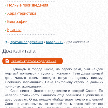
Полные произведения
Характеристики
Биографии
Критика
/
Краткие содержания
/
Каверин В.
/
Два капитана
Два капитана
Скачать краткое содержание
Однажды в городе Энске, на берегу реки, был найден
мертвый почтальон и сумка с письмами. Тетя Даша каждый
день читала своим соседям вслух по одному письму.
Особенно запомнились Сане Григорьеву строки о дальних
полярных экспедициях…
Саня живет в Энске с родителями и сестрой Сашей. По
нелепой случайности Саниного отца обвиняют в убийстве и
арестовывают. О настоящем убийце знает только маленький
Саня, но из-за немоты, от которой лишь позже избавит его
чудесный доктор Иван Иванович, он ничего не может