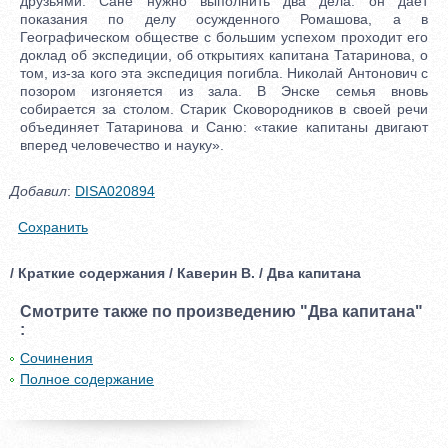
друзьями. Сане нужно выполнить два дела: он дает
показания по делу осужденного Ромашова, а в
Географическом обществе с большим успехом проходит его
доклад об экспедиции, об открытиях капитана Татаринова, о
том, из-за кого эта экспедиция погибла. Николай Антонович с
позором изгоняется из зала. В Энске семья вновь
собирается за столом. Старик Сковородников в своей речи
объединяет Татаринова и Саню: «такие капитаны двигают
вперед человечество и науку».
Добавил
:
DISA020894
Сохранить
/ Краткие содержания / Каверин В. / Два капитана
Смотрите также по произведению "Два капитана"
:
Сочинения
Полное содержание