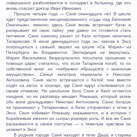
совершенно разболевается и попадает в больницу, где его
вновь спасает доктор Иван Иванович.
Прошло четыре года — Сане семнадцать лет. В школе
идет представление инсценированного «суда над Евгением
Онегиным», именно здесь Саня вновь встречает Катю и
раскрывает ей свою тайну: уже давно он готовится стать
летчиком. Саня наконец узнает от Кати историю капитана
Татаринова. В июне двенадцатого года он, заехав в Энск
попрощаться с семьей, вышел на шхуне «Св. Мария» из
Петербурга во Владивосток. Экспедиция не вернулась.
Мария Васильевна безрезультатно посылала прошение о
помощи царю: считалось, что если Татаринов погиб, то по
собственной вине: он «небрежно обращался с казенным
имуществом». Семья капитана переехала к Николаю
Антоновичу. Саня часто встречается с Катей: они вместе
ходят на каток, в зоопарк, где Саня вдруг сталкивается со
своим отчимом. На школьном балу Саня и Катя остаются
наедине, но их разговору мешает Ромашка, который затем
обо всем докладывает Николаю Антоновичу. Саню больше
не принимают у Татариновых, а Катю отправляют к тетке в
Энск. Саня избивает Ромашку, оказывается, и в истории с
Кораблевым именно он сыграл роковую роль. И все же Саня
раскаивается в своем поступке — с тяжелым чувством он
уезжает в Энск.
В родном городе Саня находит и тетю Дашу, и старика