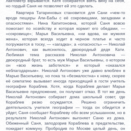
лактометр взрывается. Катя собирается взять вину на себя,
но гордый Саня не позволяет ей это сделать.
Квартира Татариновых становится для Сани «чем-то
вроде пещеры Али-Бабы с её сокровищами, загадками и
опасностями». Нина Капитоновна, которой Саня вовсю
помогает по хозяйству и которая кормит его обедами, —
«сокровище»; Марья Васильевна, «ни вдова, ни мужняя
жена», которая всегда ходит в черном платье и часто
погружается в тоску, — «загадка»; а «опасность» — Николай
Антонович, как выяснилось, двоюродный дядя Кати.
Любимая тема рассказов Николая Антоновича —
двоюродный брат, то есть муж Марьи Васильевны, о котором
он «всю жизнь заботился» и который «оказался
неблагодарным». Николай Антонович уже давно влюблен в
Марью Васильевну, но пока та «безжалостна» к нему, скорее
её симпатию вызывает иногда приходящий в гости учитель
географии Кораблев. Хотя, когда Кораблев делает Марье
Васильевне предложение, он получает отказ. В тот же день
Николай Антонович собирает дома школьный совет, где
Кораблев резко осуждается. Решено ограничить
деятельность учителя географии — тогда он обидится и
уйдет, Саня сообщает Кораблеву обо всем услышанном, но в
результате Николай Антонович выгоняет Саню из дома.
Обиженный Саня, заподозрив Кораблева в предательстве,
покидает коммуну. Пробродив по Москве целый день, он