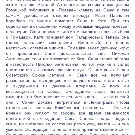
затем тот же Николай Антонович со своим помощником
Ромашкой публикуют в «Правде» клевету на Саню и тем
самым добиваются отмены доклада. Иван Павлович
Кораблев во многом помогает Сане и Кате. При его
содействии в отношениях между молодыми людьми исчезает
недоверие: Саня понимает, что Кате пытаются навязать брак
с Ромашкой. Катя покидает дом Татариновых. Теперь она
геолог, начальник экспедиции. Ничтожный, но теперь
несколько «остепенившийся» Ромашка ведет двойную игру:
он предлагает Сане доказательства вины Николая
Антоновича, если тот откажется от Кати. Саня ставит об этом
в известность Николая Антоновича, но тот уже не в силах
противостоять ловкому «ассистенту». С помощью Героя
Советского Союза летчика Ч. Саня все же получает
разрешение на экспедицию, в «Правде» печатают его статью
с выдержками из дневника штурмана. А пока он
возвращается на Север. Экспедицию вновь пытаются
отменить, но Катя проявляет решительность — и вот весной
они с Саней должны встретиться в Ленинграде, чтобы
готовиться к поискам. Влюбленные счастливы — белыми
ночами они гуляют по городу, все время занимаются
подготовкой к экспедиции. Саша, Санина сестра, родила
сына, но внезапно её состояние резко ухудшается — и она
умирает. Экспедиция по непонятной причине отменяется —
Сане дают совсем другое назначение. Проходит пять лет.