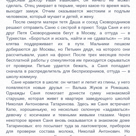
сделать. Отец умирает в тюрьме, через какое-то время мать
выходит замуж. Отчим оказывается жестоким и подлым
человеком, который мучает и детей, и жену.
После смерти матери тетя Даша и сосед Сковородников
решают отправить Саню с сестрой в приют. Тогда Саня и его
друг Петя Сковородников бегут в Москву, а оттуда — в
Туркестан. «Бороться и искать, найти и не сдаваться» — эта
клятва поддерживает их в пути. Мальчики пешком
добираются до Москвы, но Петькин дядя, на которого они
рассчитывали, ушел на фронт. После трех месяцев почти
бесплатной работы у спекулянтов им приходится скрываться
от проверки. Петьке удается бежать, а Саня попадает
сначала в распределитель для беспризорников, оттуда — в
школу-коммуну.
Сане нравится в школе: он читает и лепит из глины, у него
появляются новые друзья — Валька Жуков и Ромашка.
Однажды Саня помогает донести сумку незнакомой
старушке, которая живет в квартире заведующего школой
Николая Антоновича Татаринова. Здесь же Саня встречает
Катю, хорошенькую, но несколько склонную «задаваться»
девочку с косичками и темными живыми глазами. Через
некоторое время Саня вновь оказывается в знакомом доме
Татариновых: его посылает туда за лактометром, прибором
для проверки состава молока, Николай Антонович. Но