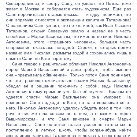
Сковородникова, и сестру Сашу, он узнает, что Петька тоже
живет в Москве и собирается стать художником. Еще раз
Саня перечитывает старые письма — и вдруг понимает, что
они впрямую относятся к экспедиции капитана Татаринова!
С волнением Саня узнает, что не кто иной, как Иван Львович
Татаринов, открыл Северную землю и назвал её в честь
своей жены Марьи Васильевны, что именно по вине Николая
Антоновича, этого «страшного человека», большая часть
снаряжения оказалась негодной. Строки, в которых прямо
названо имя Николая, размыты водой и сохранились лишь в
памяти Сани, но Катя верит ему.
Саня твердо и решительно обличает Николая Антоновича
перед Марьей Васильевной и даже требует, чтобы именно
она «предъявила обвинение». Только потом Саня понимает,
что этот разговор окончательно сразил Марью Васильевну,
убедил её в решении покончить с собой, ведь Николай
Антонович к тому времени уже был её мужем… Врачам не
удается спасти Марью Васильевну: она умирает. На
похоронах Саня подходит к Кате, но та отворачивается от
него. Николаю Антоновичу удалось убедить всех в том, что
речь в письме шла совсем не о нем, а о каком-то «фон
Вышимирском» и что Саня виновен в смерти Марьи
Васильевны. Сане остается только усиленно готовиться к
поступлению в летную школу, чтобы когда-нибудь найти
экспедицию капитана Татаринова и доказать свою правоту.