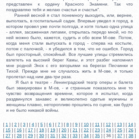
представлен к ордену Красного Знамени. Так что
поздравляю тебя и желаю счастья и счастья".
Ранней весной я стал понемногу выходить, или, вернее,
выползать, в госпитальный садик. Впервые увидел я город, в
котором провел уже почти полгода, и хотя только одна улица
- аллея, засаженная липами, открылась передо мной, но по
ней можно было, кажется, судить и обо всем М-ове. Потом,
когда меня стали выпускать в город - сперва на костыле,
потом с палочкой, - я убедился в том, что не ошибся. Город
был просторный, спокойный. Все лучшие улицы стремились
взлететь на высокий берег Камы, и этот разбег напомнил
мне родной Энск с его взгорьями на берегах Песчинки и
Тихой. Прежде мне не случалось жить в М-ове, я только
пролетал над ним два-три раза.
Я был в театре - Ленинградский театр оперы и балета
был эвакуирован в М-ов, - и странным показалось мне то
чувство возвращения времени, которое я испытал, когда
раздвинулся занавес и великолепно одетые мужчины и
женщины плавно, неторопливо прошлись по сцене, как будто
и не было никакой войны.
[
1
] [
2
] [
3
] [
4
] [
5
] [
6
] [
7
] [
8
] [
9
] [
10
] [
11
] [
12
] [
13
] [
14
]
[
15
] [
16
] [
17
] [
18
] [
19
] [
20
] [
21
] [
22
] [
23
] [
24
] [
25
] [
26
]
[
27
] [
28
] [
29
] [
30
] [
31
] [
32
] [
33
] [
34
] [
35
] [ 36 ] [
37
] [
38
]