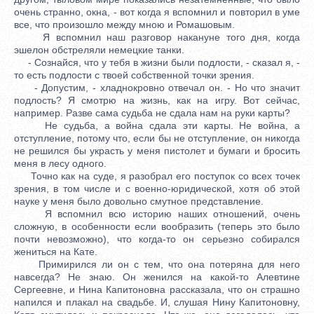
очень странно, окна, - вот когда я вспомнил и повторил в уме
все, что произошло между мною и Ромашовым.
Я вспомнил наш разговор накануне того дня, когда
эшелон обстреляли немецкие танки.
- Сознайся, что у тебя в жизни были подлости, - сказал я, -
то есть подлости с твоей собственной точки зрения.
- Допустим, - хладнокровно отвечал он. - Но что значит
подлость? Я смотрю на жизнь, как на игру. Вот сейчас,
например. Разве сама судьба не сдала нам на руки карты?
Не судьба, а война сдала эти карты. Не война, а
отступление, потому что, если бы не отступление, он никогда
не решился бы украсть у меня пистолет и бумаги и бросить
меня в лесу одного.
Точно как на суде, я разобрал его поступок со всех точек
зрения, в том числе и с военно-юридической, хотя об этой
науке у меня было довольно смутное представление.
Я вспомнил всю историю наших отношений, очень
сложную, в особенности если вообразить (теперь это было
почти невозможно), что когда-то он серьезно собирался
жениться на Кате.
Примирился ли он с тем, что она потеряна для него
навсегда? Не знаю. Он женился на какой-то Алевтине
Сергеевне, и Нина Капитоновна рассказала, что он страшно
напился и плакал на свадьбе. И, слушая Нину Капитоновну,