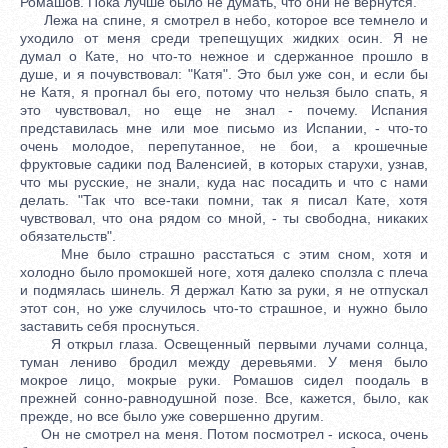
Ромашов. Пока лучше было не думать, что они не вернутся.
Лежа на спине, я смотрел в небо, которое все темнело и
уходило от меня среди трепещущих жидких осин. Я не
думал о Кате, но что-то нежное и сдержанное прошло в
душе, и я почувствовал: "Катя". Это был уже сон, и если бы
не Катя, я прогнал бы его, потому что нельзя было спать, я
это чувствовал, но еще не знал - почему. Испания
представилась мне или мое письмо из Испании, - что-то
очень молодое, перепутанное, не бои, а крошечные
фруктовые садики под Валенсией, в которых старухи, узнав,
что мы русские, не знали, куда нас посадить и что с нами
делать. "Так что все-таки помни, так я писал Кате, хотя
чувствовал, что она рядом со мной, - ты свободна, никаких
обязательств".
Мне было страшно расстаться с этим сном, хотя и
холодно было промокшей ноге, хотя далеко сползла с плеча
и подмялась шинель. Я держал Катю за руки, я не отпускал
этот сон, но уже случилось что-то страшное, и нужно было
заставить себя проснуться.
Я открыл глаза. Освещенный первыми лучами солнца,
туман лениво бродил между деревьями. У меня было
мокрое лицо, мокрые руки. Ромашов сидел поодаль в
прежней сонно-равнодушной позе. Все, кажется, было, как
прежде, но все было уже совершенно другим.
Он не смотрел на меня. Потом посмотрел - искоса, очень