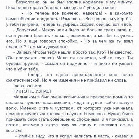
Безусловно, он не был вполне нормален в эту минуту.
Последняя фраза "надоел тысячу лет" убедила меня.
- Но теперь все кончено, навсегда! - в каком-то
самозабвении продолжал Ромашов. - Все равно ты умер бы,
у тебя гангрена. Теперь ты умрешь скорее, сейчас, вот и все.
- Допустим! - Между нами было не больше трех шагов, и,
если удачно бросить костыль, возможно, я мог бы оглушить
его. Но я еще говорил спокойно. - Но за чем же ты взял
планшет? Там мои документы.
- Зачем? Чтобы тебя нашли просто так. Кто? Неизвестно.
(Он пропускал слова.) Мало ли валяется, чей-то труп. Ты
будешь трупом, - сказал он надменно, - и никто не узнает,
что я убил тебя.
Теперь эта сцена представляется мне почти
фантастической. Но я не изменил и не прибавил ни слова.
Глава восьмая
НИКТО НЕ УЗНАЕТ
Мальчиком я был очень вспыльчив и прекрасно помню то
опасное чувство наслаждения, когда я давал себе полную
волю. Именно с этим чувством, от которого уже начинала
немного кружиться голова, я слушал Ромашова. Нужно было
приказать себе стать совершенно спокойным, и я приказал, а
потом незаметно отвел руку за спину и положил ее на
костыль.
- Имей в виду, что я успел написать в часть, - сказал я