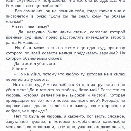
Катя смутилась и покраснела. Что же, она догадалась, что
Ромашов все еще любит ее?
Без сомнения, он не помнил себя, когда кричал мне с
пистолетом в руке: "Если бы ты знал, кому ты обязан
жизнью!"
Но все-таки - кому?
Да, нетрудно было найти статью, согласно которой
военный суд имел право расстрелять интенданта второго
ранга Ромашова.
Но, быть может, есть на свете еще один суд, приговор
которого по всей совести нельзя предсказать заранее? На
котором обвиняемый скажет:
- Да, я хотел убить его.
И потом:
- Но не убил, потому что люблю ту, которая не в силах
перенести эту смерть.
Нет такого суда! Не из любви к Кате, а из трусости он не
убил меня! Да и что это за любовь, боже мой! Разве это та
любовь, которая делает жизнь высокой и чистой? Которая
превращает ее во что-то новое, великолепное? Которая, не
спрашиваясь, делает человека в тысячу раз интереснее и
добрее, чем прежде?
Нет, то была не любовь, а какое-то, бог весть, сложное,
запутанное чувство, в котором оскорбленное самолюбие
мешалось со страстью и, возможно, участвовал даже расчет,