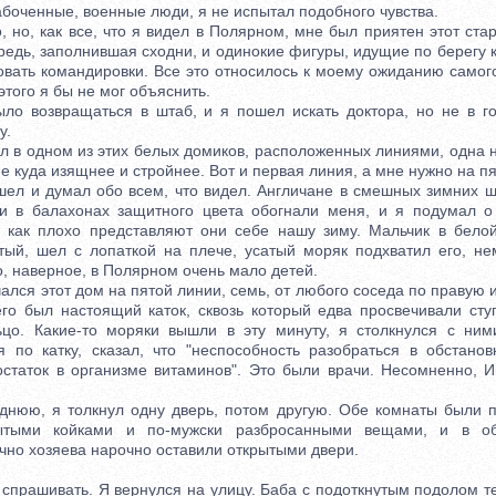
абоченные, военные люди, я не испытал подобного чувства.
о, как все, что я видел в Полярном, мне был приятен этот стар
едь, заполнившая сходни, и одинокие фигуры, идущие по берегу к
овать командировки. Все это относилось к моему ожиданию самого
 этого я бы не мог объяснить.
озвращаться в штаб, и я пошел искать доктора, но не в гос
у.
в одном из этих белых домиков, расположенных линиями, одна н
е куда изящнее и стройнее. Вот и первая линия, а мне нужно на п
 и думал обо всем, что видел. Англичане в смешных зимних ш
и в балахонах защитного цвета обогнали меня, и я подумал о 
 как плохо представляют они себе нашу зиму. Мальчик в бело
тый, шел с лопаткой на плече, усатый моряк подхватил его, не
о, наверное, в Полярном очень мало детей.
я этот дом на пятой линии, семь, от любого соседа по правую и
его был настоящий каток, сквозь который едва просвечивали сту
цо. Какие-то моряки вышли в эту минуту, я столкнулся с ним
я по катку, сказал, что "неспособность разобраться в обстано
остаток в организме витаминов". Это были врачи. Несомненно, 
ю, я толкнул одну дверь, потом другую. Обе комнаты были п
рытыми койками и по-мужски разбросанными вещами, и в об
чно хозяева нарочно оставили открытыми двери.
рашивать. Я вернулся на улицу. Баба с подоткнутым подолом т