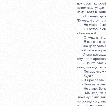
доктором, которы
потом стал уходит
нем! - Катя в Пол
- Господи, да я 
Жукову, я стояла 
- Не может быть
- Ты оставил ему 
к Ромашову!
- Откуда ты знае
- Я все знаю, вс
Она целовала м
- Я тебе все рас
И она рассказал
ему, что я аресто
- Но кто этот ко
знал, что едешь с
- Потому что у ме
- Куда?
- В Ярославль. Я 
- Почему ты не н
- Не знаю. Боже 
Мы ходили обняв
"почему" было так
по соседним улица
еще полчаса наза