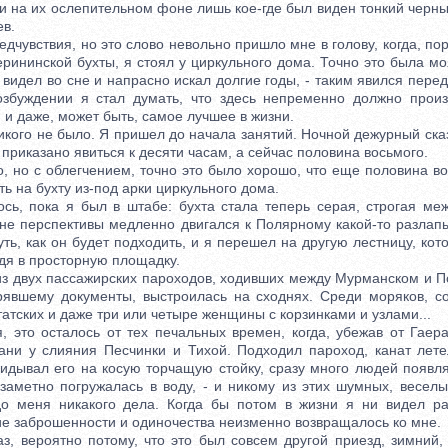
и на их ослепительном фоне лишь кое-где был виден тонкий черны
в.
чувствия, но это слово невольно пришло мне в голову, когда, по
рининской бухты, я стоял у циркульного дома. Точно это была м
 видел во сне и напрасно искал долгие годы, - таким явился перед
збуждении я стал думать, что здесь непременно должно произ
и даже, может быть, самое лучшее в жизни.
го не было. Я пришел до начала занятий. Ночной дежурный сказа
 приказано явиться к десяти часам, а сейчас половина восьмого.
но с облегчением, точно это было хорошо, что еще половина во
ть на бухту из-под арки циркульного дома.
 пока я был в штабе: бухта стала теперь серая, строгая межд
бине перспективы медленно двигался к Полярному какой-то разлап
уть, как он будет подходить, и я перешел на другую лестницу, ко
дя в просторную площадку.
 двух пассажирских пароходов, ходивших между Мурманском и П
рявшему документы, выстроилась на сходнях. Среди моряков, с
атских и даже три или четыре женщины с корзинками и узлами...
о осталось от тех печальных времен, когда, убежав от Гаера
ани у слияния Песчинки и Тихой. Подходил пароход, канат лете
кидывал его на косую торчащую стойку, сразу много людей появл
 заметно погружалась в воду, - и никому из этих шумных, веселы
о меня никакого дела. Когда бы потом в жизни я ни видел ра
е заброшенности и одиночества неизменно возвращалось ко мне.
вероятно потому, что это был совсем другой приезд, зимний,