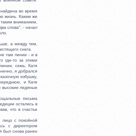
а военном совете.
 найдена во время
ою жизнь. Каким же
 таким вниманием,
ва слова", - начал
ыло.
ше, а между тем,
истящего снега.
е там линии - и в
о где-то за этими
линии, семь, Катя
онечно, я добрался
сказочную избушку,
 переднюю, и Кате
и высокие ледяные
рощальные письма
педиции остались в
вав, что в счастье
о лицо с покойной
ась с директором
тя был снова ранен