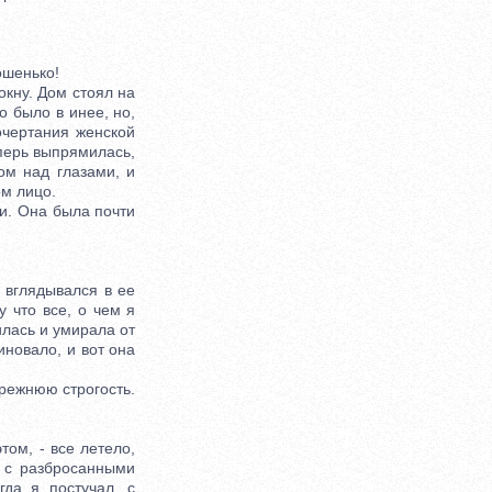
ошенько!
кну. Дом стоял на
о было в инее, но,
очертания женской
перь выпрямилась,
ком над глазами, и
м лицо.
. Она была почти
 вглядывался в ее
 что все, о чем я
илась и умирала от
иновало, и вот она
режнюю строгость.
ом, - все летело,
, с разбросанными
гда я постучал, с