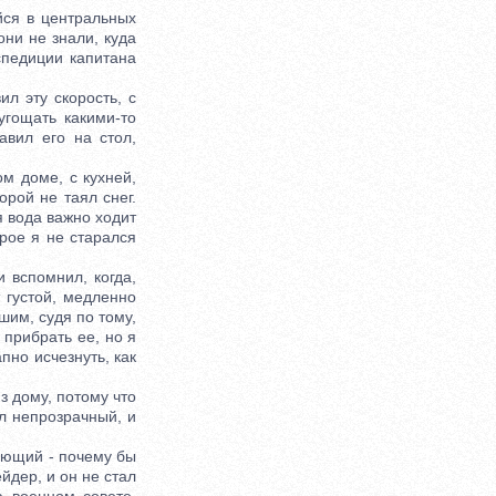
ся в центральных
они не знали, куда
спедиции капитана
л эту скорость, с
угощать какими-то
вил его на стол,
 доме, с кухней,
орой не таял снег.
я вода важно ходит
рое я не старался
 вспомнил, когда,
т густой, медленно
шим, судя по тому,
 прибрать ее, но я
пно исчезнуть, как
з дому, потому что
ал непрозрачный, и
ующий - почему бы
йдер, и он не стал