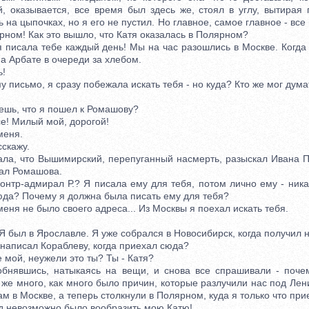
й, оказывается, все время был здесь же, стоял в углу, вытирая 
ь на цыпочках, но я его не пустил. Но главное, самое главное - все
ярном! Как это вышло, что Катя оказалась в Полярном?
писала тебе каждый день! Мы на час разошлись в Москве. Когда 
на Арбате в очереди за хлебом.
!
письмо, я сразу побежала искать тебя - но куда? Кто же мог дума
шь, что я пошел к Ромашову?
е! Милый мой, дорогой!
еня.
скажу.
а, что Вышимирский, перепуганный насмерть, разыскал Ивана П
вал Ромашова.
нтр-адмирал Р.? Я писала ему для тебя, потом лично ему - никак
юда? Почему я должна была писать ему для тебя?
ня не было своего адреса... Из Москвы я поехал искать тебя.
был в Ярославле. Я уже собрался в Новосибирск, когда получил 
аписал Кораблеву, когда приехал сюда?
мой, неужели это ты? Ты - Катя?
шись, натыкаясь на вещи, и снова все спрашивали - почему
 же много, как много было причин, которые разлучили нас под Ле
м в Москве, а теперь столкнули в Полярном, куда я только что при
д невозможно было вообразить мою Катю!