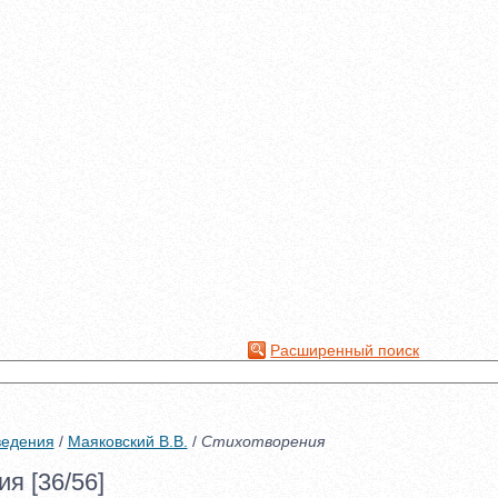
Расширенный поиск
ведения
/
Маяковский В.В.
/
Стихотворения
я [36/56]