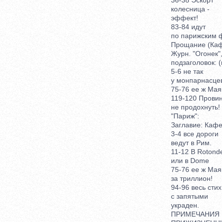
36-38 Эскорт
колесница -
эффект!
83-84 идут
по парижским ф
Прощание (Кафе)
Журн. "Огонек", 
подзаголовок: (и
5-6 не так
у монпарнасце
75-76 ее ж Маяко
119-120 Провинц
не продохнуть!
"Париж":
Заглавие: Каф
3-4 все дороги
ведут в Рим.
11-12 В Rotonde
или в Dome
75-76 ее ж Маяко
за триллион!
94-96 весь стих
с запятыми
украден.
ПРИМЕЧАНИЯ