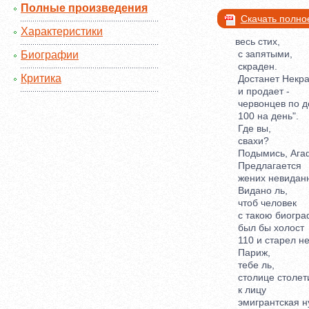
Полные произведения
Скачать полно
Характеристики
весь стих,
с запятыми,
Биографии
скраден.
Критика
Достанет Некра
и продает -
червонцев по д
100 на день".
Где вы,
свахи?
Подымись, Агаф
Предлагается
жених невиданн
Видано ль,
чтоб человек
с такою биогра
был бы холост
110 и старел не
Париж,
тебе ль,
столице столет
к лицу
эмигрантская н