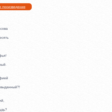
е произведение
сова
есять
ья!
ый.
фией
выданный?!
ий,
удь?