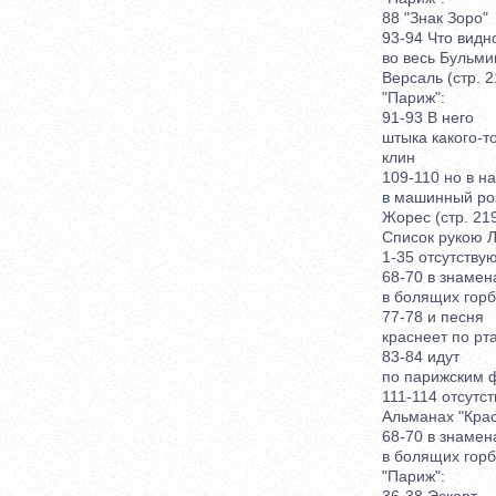
88 "Знак Зоро"
93-94 Что видн
во весь Бульми
Версаль (стр. 2
"Париж":
91-93 В него
штыка какого-т
клин
109-110 но в на
в машинный роз
Жорес (стр. 219
Список рукою Л.
1-35 отсутствую
68-70 в знамена
в болящих горб
77-78 и песня
краснеет по рта
83-84 идут
по парижским ф
111-114 отсутств
Альманах "Красна
68-70 в знамена
в болящих горб
"Париж":