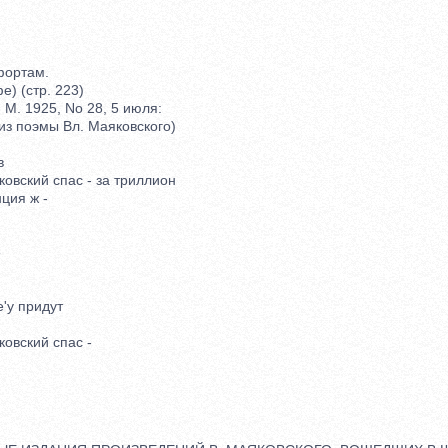
ортам.
 (стр. 223)
М. 1925, No 28, 5 июля:
з поэмы Вл. Маяковского)
в
вский спас - за триллион
ия ж -
е
'у придут
вский спас -