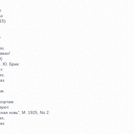
о
ш
15)
о
ш,
мах!
)
 Ю. Брик:
т.
х,
ах
м.
ортам.
уют.
я новь", М. 1925, No 2:
х,
ах