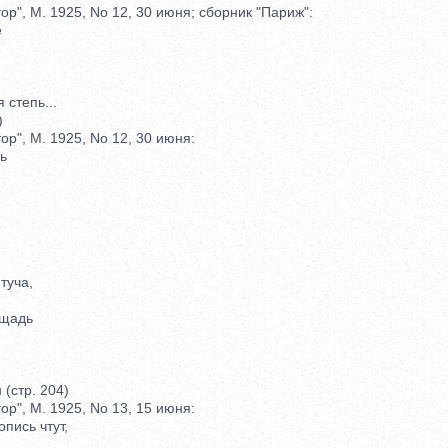
", М. 1925, No 12, 30 июня; сборник "Париж":
е
степь...
)
", М. 1925, No 12, 30 июня:
ь
уча,
,
щадь
стр. 204)
", М. 1925, No 13, 15 июня:
ись чтут,