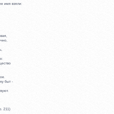
 имя взяли:
вая,
чно,
ь,
ю:
щество
ое.
у быт -
вуют.
. 211)