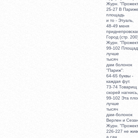
Журн. "Прожектор
25-27 В Париж
площадь
и то - Этуаль,
48-49 меня
приднепровская 
Город (стр. 200
Журн. "Прожектор
99-102 Площад
лучше
тысяч
дам болонок
"Париж":
64-65 буквы -
каждая фут.
73-74 Товарищ т
скорей нагнись
99-102 Эта пло
лучше
тысяч
дам-болонок
Верлен и Сезан (
Журн. "Прожектор
226-227 не живоп
а сан.