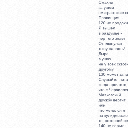
Смахни
за ушми
эмигрантские сп
Провинция! -
120 не продохну
Я вышел
в раздумье -
черт его знает!
Отплюнулся -
тьфу напасть!
Дыра
в ушах
не у всех сквозн
другому
130 может запас
Слушайте, чита
когда прочтете,
что с Черчилле
Маяковский
дружбу вертит
или
что женился я
на кулиджевской
то, покорнейше 
140 не верьте.