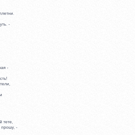
летни.
ть. -
ая -
ть!
тели,
м
 тете,
прошу, -