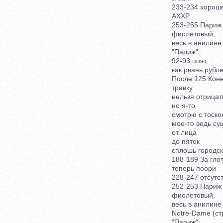
233-234 хорошее
АХХР
253-255 Париж
фиолетовый,
весь в анилине
"Париж":
92-93 поэт,
как рвань рубле
После 125 Коне
травку
нельзя отрицат
но я-то
смотрю с тоско
мое-то ведь су
от лица
до пяток
сплошь городск
188-189 За глотк
теперь поори
228-247 отсутст
252-253 Париж
фиолетовый,
весь в анилине
Notre-Dame (стр
"Париж":