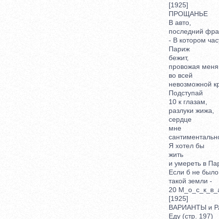
[1925]
ПРОЩАНЬЕ
В авто,
последний фран
- В котором часу
Париж
бежит,
провожая меня
во всей
невозможной кр
Подступай
10 к глазам,
разлуки жижа,
сердце
мне
сантиментальнос
Я хотел бы
жить
и умереть в Пар
Если б не было
такой земли -
20 М_о_с_к_в_а
[1925]
ВАРИАНТЫ и Р
Еду (стр. 197)