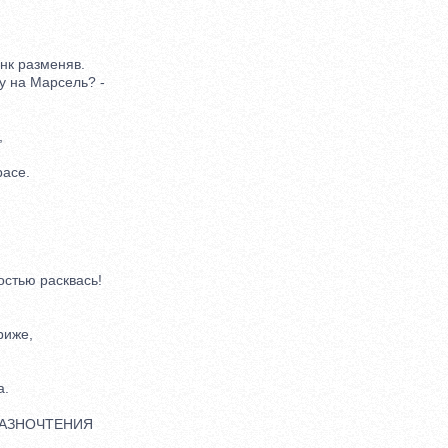
к разменяв.
 на Марсель? -
,
асе.
тью расквась!
иже,
.
АЗНОЧТЕНИЯ