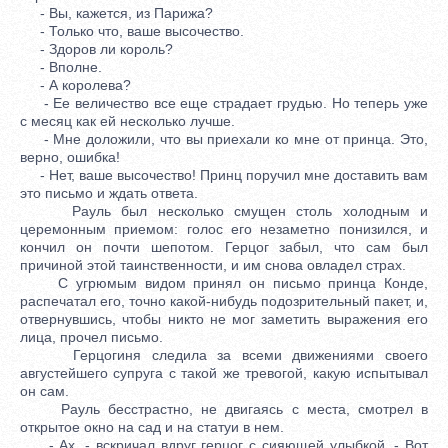
- Вы, кажется, из Парижа?
- Только что, ваше высочество.
- Здоров ли король?
- Вполне.
- А королева?
- Ее величество все еще страдает грудью. Но теперь уже
с месяц как ей несколько лучше.
- Мне доложили, что вы приехали ко мне от принца. Это,
верно, ошибка!
- Нет, ваше высочество! Принц поручил мне доставить вам
это письмо и ждать ответа.
Рауль был несколько смущен столь холодным и
церемонным приемом: голос его незаметно понизился, и
кончил он почти шепотом. Герцог забыл, что сам был
причиной этой таинственности, и им снова овладел страх.
С угрюмым видом принял он письмо принца Конде,
распечатал его, точно какой-нибудь подозрительный пакет, и,
отвернувшись, чтобы никто не мог заметить выражения его
лица, прочел письмо.
Герцогиня следила за всеми движениями своего
августейшего супруга с такой же тревогой, какую испытывал
он сам.
Рауль бесстрастно, не двигаясь с места, смотрел в
открытое окно на сад и на статуи в нем.
- Ах, - вскричал вдруг герцог с сияющей улыбкой. - Вот