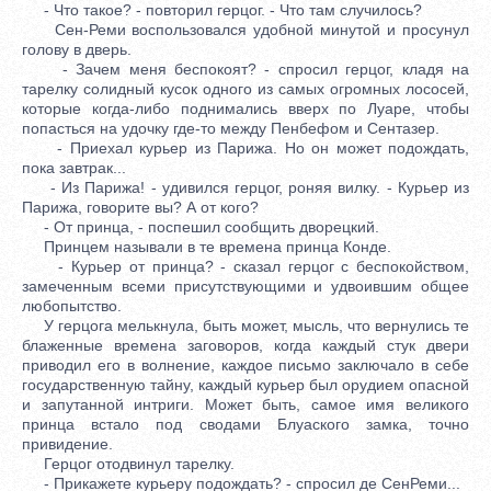
- Что такое? - повторил герцог. - Что там случилось?
Сен-Реми воспользовался удобной минутой и просунул
голову в дверь.
- Зачем меня беспокоят? - спросил герцог, кладя на
тарелку солидный кусок одного из самых огромных лососей,
которые когда-либо поднимались вверх по Луаре, чтобы
попасться на удочку где-то между Пенбефом и Сентазер.
- Приехал курьер из Парижа. Но он может подождать,
пока завтрак...
- Из Парижа! - удивился герцог, роняя вилку. - Курьер из
Парижа, говорите вы? А от кого?
- От принца, - поспешил сообщить дворецкий.
Принцем называли в те времена принца Конде.
- Курьер от принца? - сказал герцог с беспокойством,
замеченным всеми присутствующими и удвоившим общее
любопытство.
У герцога мелькнула, быть может, мысль, что вернулись те
блаженные времена заговоров, когда каждый стук двери
приводил его в волнение, каждое письмо заключало в себе
государственную тайну, каждый курьер был орудием опасной
и запутанной интриги. Может быть, самое имя великого
принца встало под сводами Блуаского замка, точно
привидение.
Герцог отодвинул тарелку.
- Прикажете курьеру подождать? - спросил де СенРеми...