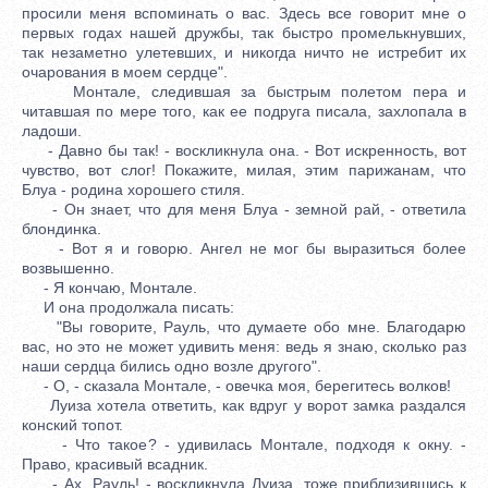
просили меня вспоминать о вас. Здесь все говорит мне о
первых годах нашей дружбы, так быстро промелькнувших,
так незаметно улетевших, и никогда ничто не истребит их
очарования в моем сердце".
Монтале, следившая за быстрым полетом пера и
читавшая по мере того, как ее подруга писала, захлопала в
ладоши.
- Давно бы так! - воскликнула она. - Вот искренность, вот
чувство, вот слог! Покажите, милая, этим парижанам, что
Блуа - родина хорошего стиля.
- Он знает, что для меня Блуа - земной рай, - ответила
блондинка.
- Вот я и говорю. Ангел не мог бы выразиться более
возвышенно.
- Я кончаю, Монтале.
И она продолжала писать:
"Вы говорите, Рауль, что думаете обо мне. Благодарю
вас, но это не может удивить меня: ведь я знаю, сколько раз
наши сердца бились одно возле другого".
- О, - сказала Монтале, - овечка моя, берегитесь волков!
Луиза хотела ответить, как вдруг у ворот замка раздался
конский топот.
- Что такое? - удивилась Монтале, подходя к окну. -
Право, красивый всадник.
- Ах, Рауль! - воскликнула Луиза, тоже приблизившись к