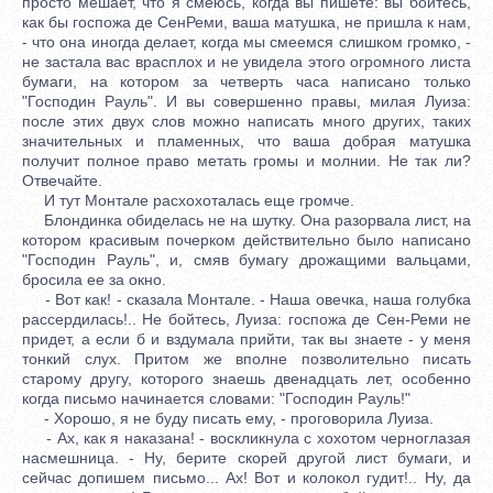
просто мешает, что я смеюсь, когда вы пишете: вы боитесь,
как бы госпожа де СенРеми, ваша матушка, не пришла к нам,
- что она иногда делает, когда мы смеемся слишком громко, -
не застала вас врасплох и не увидела этого огромного листа
бумаги, на котором за четверть часа написано только
"Господин Рауль". И вы совершенно правы, милая Луиза:
после этих двух слов можно написать много других, таких
значительных и пламенных, что ваша добрая матушка
получит полное право метать громы и молнии. Не так ли?
Отвечайте.
И тут Монтале расхохоталась еще громче.
Блондинка обиделась не на шутку. Она разорвала лист, на
котором красивым почерком действительно было написано
"Господин Рауль", и, смяв бумагу дрожащими вальцами,
бросила ее за окно.
- Вот как! - сказала Монтале. - Наша овечка, наша голубка
рассердилась!.. Не бойтесь, Луиза: госпожа де Сен-Реми не
придет, а если б и вздумала прийти, так вы знаете - у меня
тонкий слух. Притом же вполне позволительно писать
старому другу, которого знаешь двенадцать лет, особенно
когда письмо начинается словами: "Господин Рауль!"
- Хорошо, я не буду писать ему, - проговорила Луиза.
- Ах, как я наказана! - воскликнула с хохотом черноглазая
насмешница. - Ну, берите скорей другой лист бумаги, и
сейчас допишем письмо... Ах! Вот и колокол гудит!.. Ну, да