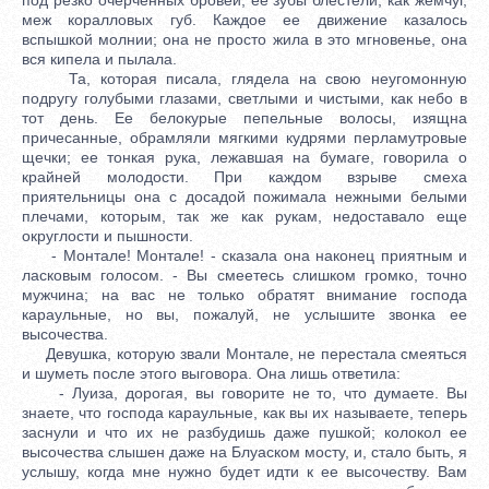
меж коралловых губ. Каждое ее движение казалось
вспышкой молнии; она не просто жила в это мгновенье, она
вся кипела и пылала.
Та, которая писала, глядела на свою неугомонную
подругу голубыми глазами, светлыми и чистыми, как небо в
тот день. Ее белокурые пепельные волосы, изящна
причесанные, обрамляли мягкими кудрями перламутровые
щечки; ее тонкая рука, лежавшая на бумаге, говорила о
крайней молодости. При каждом взрыве смеха
приятельницы она с досадой пожимала нежными белыми
плечами, которым, так же как рукам, недоставало еще
округлости и пышности.
- Монтале! Монтале! - сказала она наконец приятным и
ласковым голосом. - Вы смеетесь слишком громко, точно
мужчина; на вас не только обратят внимание господа
караульные, но вы, пожалуй, не услышите звонка ее
высочества.
Девушка, которую звали Монтале, не перестала смеяться
и шуметь после этого выговора. Она лишь ответила:
- Луиза, дорогая, вы говорите не то, что думаете. Вы
знаете, что господа караульные, как вы их называете, теперь
заснули и что их не разбудишь даже пушкой; колокол ее
высочества слышен даже на Блуаском мосту, и, стало быть, я
услышу, когда мне нужно будет идти к ее высочеству. Вам