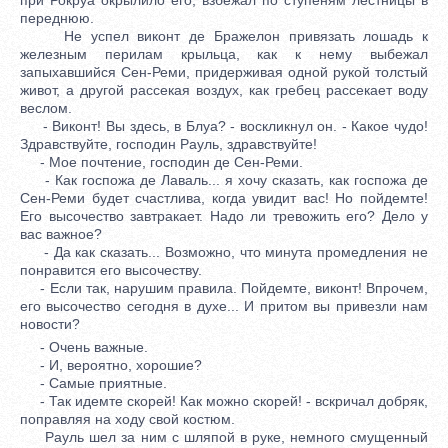
переднюю.
Не успел виконт де Бражелон привязать лошадь к
железным перилам крыльца, как к нему выбежал
запыхавшийся Сен-Реми, придерживая одной рукой толстый
живот, а другой рассекая воздух, как гребец рассекает воду
веслом.
- Виконт! Вы здесь, в Блуа? - воскликнул он. - Какое чудо!
Здравствуйте, господин Рауль, здравствуйте!
- Мое почтение, господин де Сен-Реми.
- Как госпожа де Лаваль... я хочу сказать, как госпожа де
Сен-Реми будет счастлива, когда увидит вас! Но пойдемте!
Его высочество завтракает. Надо ли тревожить его? Дело у
вас важное?
- Да как сказать... Возможно, что минута промедления не
понравится его высочеству.
- Если так, нарушим правила. Пойдемте, виконт! Впрочем,
его высочество сегодня в духе... И притом вы привезли нам
новости?
- Очень важные.
- И, вероятно, хорошие?
- Самые приятные.
- Так идемте скорей! Как можно скорей! - вскричал добряк,
поправляя на ходу свой костюм.
Рауль шел за ним с шляпой в руке, немного смущенный