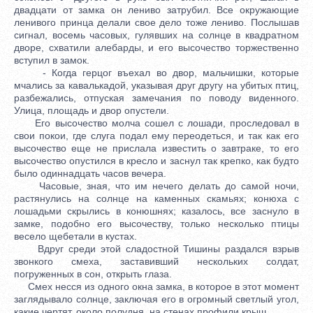
двадцати от замка он лениво затрубил. Все окружающие
ленивого принца делали свое дело тоже лениво. Послышав
сигнал, восемь часовых, гулявших на солнце в квадратном
дворе, схватили алебарды, и его высочество торжественно
вступил в замок.
- Когда герцог въехал во двор, мальчишки, которые
мчались за кавалькадой, указывая друг другу на убитых птиц,
разбежались, отпуская замечания по поводу виденного.
Улица, площадь и двор опустели.
Его высочество молча сошел с лошади, проследовал в
свои покои, где слуга подал ему переодеться, и так как его
высочество еще не прислала известить о завтраке, то его
высочество опустился в кресло и заснул так крепко, как будто
было одиннадцать часов вечера.
Часовые, зная, что им нечего делать до самой ночи,
растянулись на солнце на каменных скамьях; конюха с
лошадьми скрылись в конюшнях; казалось, все заснуло в
замке, подобно его высочеству, только несколько птицы
весело щебетали в кустах.
Вдруг среди этой сладостной Тишины раздался взрыв
звонкого смеха, заставивший нескольких солдат,
погруженных в сон, открыть глаза.
Смех несся из одного окна замка, в которое в этот момент
заглядывало солнце, заключая его в огромный светлый угол,
какие чертят, около полудня, на стенах профили крыш.