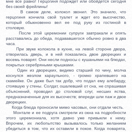
мне все равно! Герцогиня подождет или обойдется сегодня
без своей фрейлины!
В самом деле, колокол звонил. Это значило, что
герцогиня кончила свой туалет и ждет его высочество,
который обыкновенно вел ее под руку из гостиной в
столовую.
После этой церемонии супруги завтракали и опять
расставались до обеда, подававшегося обычно ровно в два
часа.
При звуке колокола в кухне, на левой стороне двора,
отворилась дверь, и в ней показались двое дворецких и
восемь поварят. Они несли подносы с кушаньями на блюдах,
покрытых серебряными крышками.
Один из дворецких, видимо старший по чину, молча
коснулся жезлом караульного, - громко храпевшего на
скамейке. Он даже был так добр, что подал ему алебарду,
стоявшую у стены. Солдат, ошалевший от сна, не спрашивая
объяснений, проводил до столовой слуг, несших яства,
предназначенные для их высочеств; впереди шли паж и двое
дворецких.
Когда блюда проносили мимо часовых, они отдали честь.
Монтале и ее подруга смотрели из окна на подробности
этого церемониала, хотя давно уже привыкли к нему.
Впрочем, их любопытство вызывалось только желанием
убедиться в том, что их оставили в покое. Когда поварята,