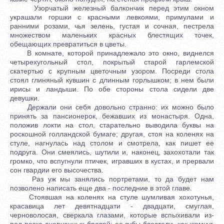
Узорчатый железный балкончик перед этим окном
украшали горшки с красными левкоями, примулами и
ранними розами, чья зелень, густая и сочная, пестрела
множеством маленьких красных блестящих точек,
обещающих превратиться в цветы.
В комнате, которой принадлежало это окно, виднелся
четырехугольный стол, покрытый старой гарлемской
скатертью с крупным цветочным узором. Посреди стола
стоял глиняный кувшин с длинным горлышком; в нем были
ирисы и ландыши. По обе стороны стола сидели две
девушки.
Держали они себя довольно странно: их можно было
принять за пансионерок, бежавших из монастыря. Одна,
положив локти на стол, старательно выводила буквы на
роскошной голландской бумаге; другая, стоя на коленях на
стуле, нагнулась над столом и смотрела, как пишет ее
подруга. Они смеялись, шутили и, наконец, захохотали так
громко, что вспугнули птичек, игравших в кустах, и прервали
сон гвардии его высочества.
Раз уж мы занялись портретами, то да будет нам
позволено написать еще два - последние в этой главе.
Стоявшая на коленях на стуле шумливая хохотунья,
красавица лет девятнадцати - двадцати, смуглая,
черноволосая, сверкала глазами, которые вспыхивали из-
под резко очерченных бровей; ее зубы блестели, как жемчуг,