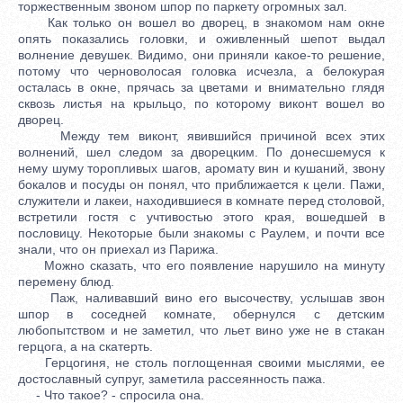
торжественным звоном шпор по паркету огромных зал.
Как только он вошел во дворец, в знакомом нам окне
опять показались головки, и оживленный шепот выдал
волнение девушек. Видимо, они приняли какое-то решение,
потому что черноволосая головка исчезла, а белокурая
осталась в окне, прячась за цветами и внимательно глядя
сквозь листья на крыльцо, по которому виконт вошел во
дворец.
Между тем виконт, явившийся причиной всех этих
волнений, шел следом за дворецким. По донесшемуся к
нему шуму торопливых шагов, аромату вин и кушаний, звону
бокалов и посуды он понял, что приближается к цели. Пажи,
служители и лакеи, находившиеся в комнате перед столовой,
встретили гостя с учтивостью этого края, вошедшей в
пословицу. Некоторые были знакомы с Раулем, и почти все
знали, что он приехал из Парижа.
Можно сказать, что его появление нарушило на минуту
перемену блюд.
Паж, наливавший вино его высочеству, услышав звон
шпор в соседней комнате, обернулся с детским
любопытством и не заметил, что льет вино уже не в стакан
герцога, а на скатерть.
Герцогиня, не столь поглощенная своими мыслями, ее
достославный супруг, заметила рассеянность пажа.
- Что такое? - спросила она.