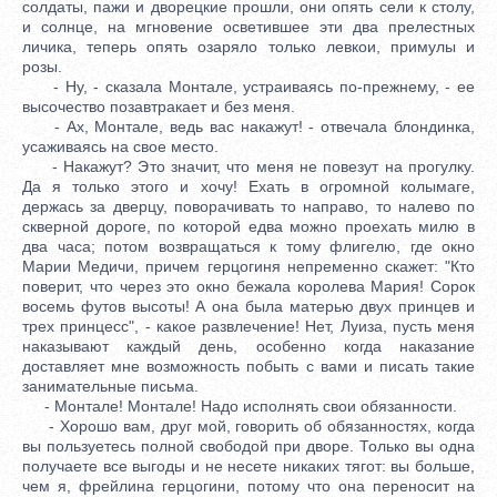
солдаты, пажи и дворецкие прошли, они опять сели к столу,
и солнце, на мгновение осветившее эти два прелестных
личика, теперь опять озаряло только левкои, примулы и
розы.
- Ну, - сказала Монтале, устраиваясь по-прежнему, - ее
высочество позавтракает и без меня.
- Ах, Монтале, ведь вас накажут! - отвечала блондинка,
усаживаясь на свое место.
- Накажут? Это значит, что меня не повезут на прогулку.
Да я только этого и хочу! Ехать в огромной колымаге,
держась за дверцу, поворачивать то направо, то налево по
скверной дороге, по которой едва можно проехать милю в
два часа; потом возвращаться к тому флигелю, где окно
Марии Медичи, причем герцогиня непременно скажет: "Кто
поверит, что через это окно бежала королева Мария! Сорок
восемь футов высоты! А она была матерью двух принцев и
трех принцесс", - какое развлечение! Нет, Луиза, пусть меня
наказывают каждый день, особенно когда наказание
доставляет мне возможность побыть с вами и писать такие
занимательные письма.
- Монтале! Монтале! Надо исполнять свои обязанности.
- Хорошо вам, друг мой, говорить об обязанностях, когда
вы пользуетесь полной свободой при дворе. Только вы одна
получаете все выгоды и не несете никаких тягот: вы больше,
чем я, фрейлина герцогини, потому что она переносит на