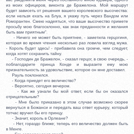
из моих офицеров, виконта де Бражелона. Мой маршрут
будет зависеть от решения вашего королевского высочества:
если нельзя ехать на Блуа, я укажу путь через Вандом или
Роморантен. Смею надеяться, что ваше высочество примете
просьбу мою благосклонно, как знак преданности и желания
быть вам приятным".
- Ничего не может быть приятнее, - заметила герцогиня,
которая во время чтения несколько раз ловила взгляд мужа.
- Король будет здесь! - прибавила она громче, чем следует,
когда хотят сохранить тайну.
- Господин де Бражелон, - сказал герцог, в свою очередь, -
поблагодарите принца Конде и выразите ему мою
признательность за удовольствие, которое он мне доставил.
Рауль поклонился.
- Когда приедет его величество?
- Вероятно, сегодня вечером.
- Как же узнали бы мой ответ, если бы он оказался
отрицательным?
- Мне было приказано в этом случае возможно скорее
вернуться в Божанси и передать ваш ответ курьеру, который
тотчас вручил бы его принцу.
- Значит, король в Орлеане?
- Нет, гораздо ближе; теперь его величество должен быть
в Менге.