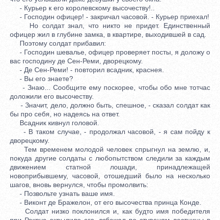
- Курьер к его королевскому высочеству!..
- Господин офицер! - закричал часовой. - Курьер приехал!
Но солдат знал, что никто не придет. Единственный
офицер жил в глубине замка, в квартире, выходившей в сад.
Поэтому солдат прибавил:
- Господин шевалье, офицер проверяет посты, я доложу о
вас господину де Сен-Реми, дворецкому.
- Де Сен-Реми! - повторил всадник, краснея.
- Вы его знаете?
- Знаю... Сообщите ему поскорее, чтобы обо мне тотчас
доложили его высочеству.
- Значит, дело, должно быть, спешное, - сказал солдат как
бы про себя, но надеясь на ответ.
Всадник кивнул головой.
- В таком случае, - продолжал часовой, - я сам пойду к
дворецкому.
Тем временем молодой человек спрыгнул на землю, и,
покуда другие солдаты с любопытством следили за каждым
движением статной лошади, принадлежащей
новоприбывшему, часовой, отошедший было на несколько
шагов, вновь вернулся, чтобы промолвить:
- Позвольте узнать ваше имя.
- Виконт де Бражелон, от его высочества принца Конде.
Солдат низко поклонился и, как будто имя победителя
при Рокруа окрылило его, взбежал по ступеням лестницы в