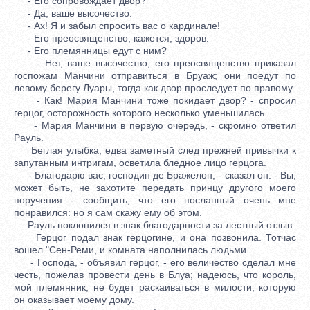
- Его сопровождает двор?
- Да, ваше высочество.
- Ах! Я и забыл спросить вас о кардинале!
- Его преосвященство, кажется, здоров.
- Его племянницы едут с ним?
- Нет, ваше высочество; его преосвященство приказал
госпожам Манчини отправиться в Бруаж; они поедут по
левому берегу Луары, тогда как двор проследует по правому.
- Как! Мария Манчини тоже покидает двор? - спросил
герцог, осторожность которого несколько уменьшилась.
- Мария Манчини в первую очередь, - скромно ответил
Рауль.
Беглая улыбка, едва заметный след прежней привычки к
запутанным интригам, осветила бледное лицо герцога.
- Благодарю вас, господин де Бражелон, - сказал он. - Вы,
может быть, не захотите передать принцу другого моего
поручения - сообщить, что его посланный очень мне
понравился: но я сам скажу ему об этом.
Рауль поклонился в знак благодарности за лестный отзыв.
Герцог подал знак герцогине, и она позвонила. Тотчас
вошел "Сен-Реми, и комната наполнилась людьми.
- Господа, - объявил герцог, - его величество сделал мне
честь, пожелав провести день в Блуа; надеюсь, что король,
мой племянник, не будет раскаиваться в милости, которую
он оказывает моему дому.