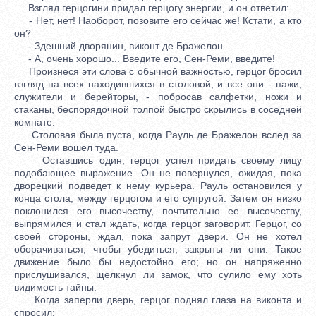
Взгляд герцогини придал герцогу энергии, и он ответил:
- Нет, нет! Наоборот, позовите его сейчас же! Кстати, а кто
он?
- Здешний дворянин, виконт де Бражелон.
- А, очень хорошо... Введите его, Сен-Реми, введите!
Произнеся эти слова с обычной важностью, герцог бросил
взгляд на всех находившихся в столовой, и все они - пажи,
служители и берейторы, - побросав салфетки, ножи и
стаканы, беспорядочной толпой быстро скрылись в соседней
комнате.
Столовая была пуста, когда Рауль де Бражелон вслед за
Сен-Реми вошел туда.
Оставшись один, герцог успел придать своему лицу
подобающее выражение. Он не повернулся, ожидая, пока
дворецкий подведет к нему курьера. Рауль остановился у
конца стола, между герцогом и его супругой. Затем он низко
поклонился его высочеству, почтительно ее высочеству,
выпрямился и стал ждать, когда герцог заговорит. Герцог, со
своей стороны, ждал, пока запрут двери. Он не хотел
оборачиваться, чтобы убедиться, закрыты ли они. Такое
движение было бы недостойно его; но он напряженно
прислушивался, щелкнул ли замок, что сулило ему хоть
видимость тайны.
Когда заперли дверь, герцог поднял глаза на виконта и
спросил: