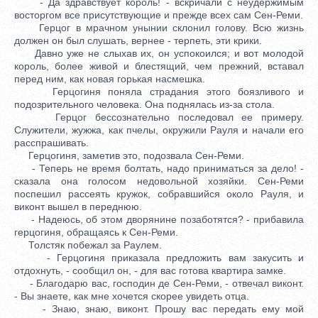
- Да здравствует король! - вскричали с неудержимым
восторгом все присутствующие и прежде всех сам Сен-Реми.
Герцог в мрачном унынии склонил голову. Всю жизнь
должен он был слушать, вернее - терпеть, эти крики.
Давно уже не слыхав их, он успокоился; и вот молодой
король, более живой и блестящий, чем прежний, вставал
перед ним, как новая горькая насмешка.
Герцогиня поняла страдания этого боязливого и
подозрительного человека. Она поднялась из-за стола.
Герцог бессознательно последовал ее примеру.
Служители, жужжа, как пчелы, окружили Рауля и начали его
расспрашивать.
Герцогиня, заметив это, подозвала Сен-Реми.
- Теперь не время болтать, надо приниматься за дело! -
сказала она голосом недовольной хозяйки. Сен-Реми
поспешил рассеять кружок, собравшийся около Рауля, и
виконт вышел в переднюю.
- Надеюсь, об этом дворянине позаботятся? - прибавила
герцогиня, обращаясь к Сен-Реми.
Толстяк побежал за Раулем.
- Герцогиня приказала предложить вам закусить и
отдохнуть, - сообщил он, - для вас готова квартира замке.
- Благодарю вас, господин де Сен-Реми, - отвечал виконт.
- Вы знаете, как мне хочется скорее увидеть отца.
- Знаю, знаю, виконт. Прошу вас передать ему мой