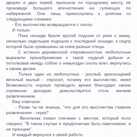
дворян и двух пажей, проехала по городскому мосту, не
произведя большого впечатления на гуляющих по
набережной. Они лишь прикоснулись к шляпам со
следующими словами:
- Его высочество возвращается с охоты.
И только.
Пока лошади брали крутой подъем от реки к замку,
несколько сидельцев подошли к последней лошади, к седлу
которой были привешены за клюв разные птицы.
С истинно деревенской откровенностью любопытные
выразили пренебрежение к такой скудной добыче и,
потолковав между собою о невыгодах охоты влет, вернулись
к своим делам.
Только один из любопытных - рослый, краснощекий
веселый малый - спросил, почему его высочество, имея
Возможность хорошо проводить время благодаря своим
огромным доходам, довольствуется столь жалким
развлечением.
Ему отвечали:
- Разве ты не знаешь, "что для его высочества главное
развлечение - скука?
Весельчак пожал плечами с жестом, который ясно
говорил: "В таком случае я предпочитаю быть лавочником, а
не принцем".
И каждый вернулся к своей работе.