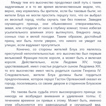
Между тем его высочество продолжал свой путь с таким
задумчивым и в то же время величественным видом, что,
верно, ему изумились бы зрители, если бы таковые были; но
жители Блуа не могли простить герцогу того, что он выбрал
их веселый город, чтобы скучать там без помехи. Завидев
скучающего принца, они обыкновенно отворачивались,
зевая, или отходили от окон в глубину комнат, точно избегая
усыпительного влияния этого вытянутого, бледного лица,
сонных глаз и вялой походки. Таким образом, достойный
принц мог быть почти уверен, что никого не увидит на
улицах, если вздумает прогуляться.
Конечно, со стороны жителей Блуа это являлось
преступной непочтительностью: его высочество был первым
вельможей Франции после короля, а может быть и включая
короля. Действительно, если Людовик XIV, тогда
царствовавший, имел счастье родиться сыном Людовика XIII,
то его высочество имел честь родиться сыном Генриха IV.
Следовательно, жители Блуа должны были гордиться
предпочтением, которое герцог Гастон Орлеанский оказал их
городу, поселившись со своим двором в старинном Блуаском
замке.
Но такова была судьба этого высокородного принца: он
никогда не возбуждал внимания и удивления толпы. С
течением времени он привык к этому. Может быть, именно
этим объясняется его равнодушный и скучающий вид.