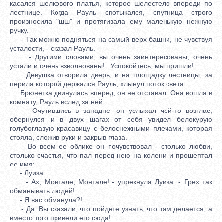
касался шелкового платья, которое шелестело впереди по
лестнице. Когда Рауль спотыкался, спутница строго
произносила "шш" и протягивала ему маленькую нежную
ручку.
- Так можно подняться на самый верх башни, не чувствуя
усталости, - сказал Рауль.
- Другими словами, вы очень заинтересованы, очень
устали и очень взволнованы!.. Успокойтесь, мы пришли!
Девушка отворила дверь, и на площадку лестницы, за
перила которой держался Рауль, хлынул поток света.
Брюнетка двинулась вперед; он не отставал. Она вошла в
комнату, Рауль вслед за ней.
Очутившись в западне, он услыхал чей-то возглас,
обернулся и в двух шагах от себя увидел белокурую
голубоглазую красавицу с белоснежными плечами, которая
стояла, сложив руки и закрыв глаза.
Во всем ее облике он почувствовал - столько любви,
столько счастья, что пал перед нею на колени и прошептал
ее имя:
- Луиза...
- Ах, Монтале, Монтале! - упрекнула Луиза. - Грех так
обманывать людей!
- Я вас обманула?!
- Да. Вы сказали, что пойдете узнать, что там делается, а
вместо того привели его сюда!