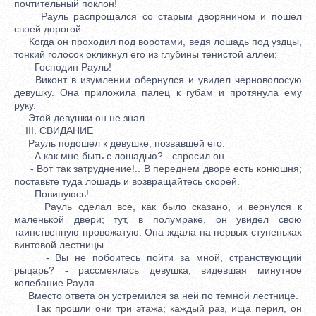
почтительный поклон!
Рауль распрощался со старым дворянином и пошел
своей дорогой.
Когда он проходил под воротами, ведя лошадь под уздцы,
тонкий голосок окликнул его из глубины тенистой аллеи:
- Господин Рауль!
Виконт в изумлении обернулся и увидел черноволосую
девушку. Она приложила палец к губам и протянула ему
руку.
Этой девушки он не знал.
III. СВИДАНИЕ
Рауль подошел к девушке, позвавшей его.
- А как мне быть с лошадью? - спросил он.
- Вот так затруднение!.. В переднем дворе есть конюшня;
поставьте туда лошадь и возвращайтесь скорей.
- Повинуюсь!
Рауль сделал все, как было сказано, и вернулся к
маленькой двери; тут, в полумраке, он увидел свою
таинственную провожатую. Она ждала на первых ступеньках
винтовой лестницы.
- Вы не побоитесь пойти за мной, странствующий
рыцарь? - рассмеялась девушка, видевшая минутное
колебание Рауля.
Вместо ответа он устремился за ней по темной лестнице.
Так прошли они три этажа; каждый раз, ища перил, он