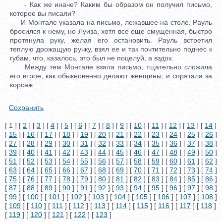
- Как же иначе? Каким бы образом он получил письмо,
которое вы писали?
И Монтале указала на письмо, лежавшее на столе. Рауль
бросился к нему, но Луиза, хотя все еще смущенная, быстро
протянула руку, желая его остановить. Рауль встретил
теплую дрожащую ручку, взял ее и так почтительно поднес к
губам, что, казалось, это был не поцелуй, а вздох.
Между тем Монтале взяла письмо, тщательно сложила
его втрое, как обыкновенно делают женщины, и спрятала за
корсаж.
Сохранить
[ 1 ] [
2
] [
3
] [
4
] [
5
] [
6
] [
7
] [
8
] [
9
] [
10
] [
11
] [
12
] [
13
] [
14
]
[
15
] [
16
] [
17
] [
18
] [
19
] [
20
] [
21
] [
22
] [
23
] [
24
] [
25
] [
26
]
[
27
] [
28
] [
29
] [
30
] [
31
] [
32
] [
33
] [
34
] [
35
] [
36
] [
37
] [
38
]
[
39
] [
40
] [
41
] [
42
] [
43
] [
44
] [
45
] [
46
] [
47
] [
48
] [
49
] [
50
]
[
51
] [
52
] [
53
] [
54
] [
55
] [
56
] [
57
] [
58
] [
59
] [
60
] [
61
] [
62
]
[
63
] [
64
] [
65
] [
66
] [
67
] [
68
] [
69
] [
70
] [
71
] [
72
] [
73
] [
74
]
[
75
] [
76
] [
77
] [
78
] [
79
] [
80
] [
81
] [
82
] [
83
] [
84
] [
85
] [
86
]
[
87
] [
88
] [
89
] [
90
] [
91
] [
92
] [
93
] [
94
] [
95
] [
96
] [
97
] [
98
]
[
99
] [
100
] [
101
] [
102
] [
103
] [
104
] [
105
] [
106
] [
107
] [
108
]
[
109
] [
110
] [
111
] [
112
] [
113
] [
114
] [
115
] [
116
] [
117
] [
118
]
[
119
] [
120
] [
121
] [
122
] [
123
]