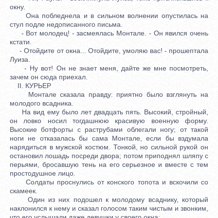
окну.
Она побледнела и в сильном волнении опустилась на
стул подле недописанного письма.
- Вот молодец! - засмеялась Монтале. - Он явился очень
кстати.
- Отойдите от окна... Отойдите, умоляю вас! - прошептала
Луиза.
- Ну вот! Он не знает меня, дайте же мне посмотреть,
зачем он сюда приехал.
II. КУРЬЕР
Монтале сказала правду: приятно было взглянуть на
молодого всадника.
На вид ему было лет двадцать пять. Высокий, стройный,
он ловко носил тогдашнюю красивую военную форму.
Высокие ботфорты с раструбами облегали ногу; от такой
ноги не отказалась бы сама Монтале, если бы вздумала
нарядиться в мужской костюм. Тонкой, но сильной рукой он
остановил лошадь посреди двора; потом приподнял шляпу с
перьями, бросавшую тень на его серьезное и вместе с тем
простодушное лицо.
Солдаты проснулись от конского топота и вскочили со
скамеек.
Один из них подошел к молодому всаднику, который
наклонился к нему и сказал голосом таким чистым и звонким,
что его услышали даже девушки у своего окна: