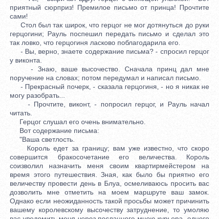
приятный сюрприз! Премилое письмо от принца! Прочтите
сами!
Стол был так широк, что герцог не мог дотянуться до руки
герцогини; Рауль поспешил передать письмо и сделал это
так ловко, что герцогиня ласково поблагодарила его.
- Вы, верно, знаете содержание письма? - спросил герцог
у виконта.
- Знаю, ваше высочество. Сначала принц дал мне
поручение на словах; потом передумал и написал письмо.
- Прекрасный почерк, - сказала герцогиня, - но я никак не
могу разобрать...
- Прочтите, виконт, - попросил герцог, и Рауль начал
читать.
Герцог слушал его очень внимательно.
Вот содержание письма:
"Ваша светлость.
Король едет за границу; вам уже известно, что скоро
совершится бракосочетание его величества. Король
соизволил назначить меня своим квартирмейстером на
время этого путешествия. Зная, как было бы приятно его
величеству провести день в Блуа, осмеливаюсь просить вас
дозволить мне отметить на моем маршруте ваш замок.
Однако если неожиданность такой просьбы может причинить
вашему королевскому высочеству затруднение, то умоляю
вас уведомить меня через посланного мною курьера, одного