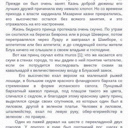
Прежде он был очень занят. Казнь доброй дюжины его
лучших друзей причинила ему немало хлопот. Но со времени
прихода к власти кардинала Мазарини казни прекратились,
его высочество остался без всякого занятия, и это
отражалось на его настроении.
Жизнь бедного принца протекала очень скучно. По утрам
он охотился на берегах Беврона или в роще Шеверни, потом
переправлялся через Луару и завтракал в Шамборе, с
аппетитом или без аппетита; и до следующей охоты жители
Блуа ничего не слышали о своем владыке и господине.
Вот как принц скучал extra muros [1]; что же касается его
скуки в стенах города, то мы дадим о ней понятие читателю,
если он потрудится последовать вместе снами за
кавалькадой к величественному входу в Блуаский замок.
Его высочество ехал верхом на маленькой рыжей
лошади, в большом седле красного фландрского бархата со
стременами в форме испанского сапога. Пунцовый
бархатный камзол принца, под плащом такого же цвета,
сличался с седлом, и благодаря этому красному цвету принц
выделялся среди своих спутников, из которых один был в
лиловом, другой в зеленом платье. Человек в лиловом,
шталмейстер, ехал по левую руку, обер-егермейстер в
зеленом - по правую.
Один из пажей держал на шесте с перекладиной двух
соколов. У другого в руке был охотничий рог; шагах в