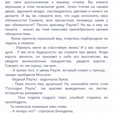
вас свое расположение к вашему отчиму. Вы клюете
зернышки в этом печальном доме, точно птички на нашем
дворе, вдыхаете воздух, наслаждаетесь цветами и ничего не
делаете. И вы же говорите мне, что надо исполнять свои
обязанности! Скажите, моя прелестная ленивица, какие у
вас обязанности? Писать красавцу Раулю? Но вы и ему не
пишете, - значит, вы тоже немножко пренебрегаете своими
обязанностями...
Луиза приняла серьезный вид, оперлась подбородком на
ладонь и сказала:
- Упрекать меня за счастливую жизнь! И у вас хватает
духа... У вас есть будущность: вы служите при дворе. Когда
король женится, он призовет к себе его высочество: вы
увидите великолепные празднества, увидите короля...
Говорят, он так хорош, так мил...
- А кроме того, я увижу Рауля, который служит у принца, -
лукаво прибавила Монтале.
- Бедный Рауль! - вздохнула Луиза.
- Пора писать ему, душенька! Ну, начинайте опять слов
"Господин Рауль", так красиво выведенных на листке,
который вы разорвали.
Она подала подруге перо, улыбкой стараясь ее
приободрить.
Та написала знакомые нам слова.
- А теперь что? - спросила блондинка.