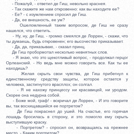
- Пожалуй, - ответил де Гиш, невольно краснея.
- Так скажите же нам откровенно: как вы находите ее?
- Ее? - с изумлением спросил де Гиш.
- Да, ее внешность, ее ум?
Ошеломленный таким вопросом, де Гиш не сразу
нашелся, что ответить.
- Ну, ну, де Гиш, - громко смеялся де Лоррен, - скажи, что
ты думаешь, будь откровенен; его высочество приказывает.
- Да, да, приказываю, - сказал принц.
Де Гиш пробормотал несколько невнятных слов.
- Я знаю, что это щекотливый вопрос, - продолжал герцог
Орлеанский. - Но ведь мне можно говорить все. Как ты ее
находишь?
Желая скрыть свои чувства, де Гиш прибегнул к
единственному средству защиты, которое остается у
человека, застигнутого врасплох; он солгал.
- Я не нахожу принцессу ни красавицей, ни уродом.
Скорее она недурна собой.
- Боже мой, граф! - вскричал де Лоррен, - И это говорите
вы, так восхищавшийся ее портретом?
Де Гиш покраснел до ушей. На счастье, его горячая
лошадь бросилась в сторону, и это помогло ему скрыть
выступившую краску.
- Портретом? - спросил он, возвращаясь на прежнее
место. - Каким портретом?