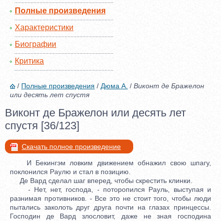
Полные произведения
Характеристики
Биографии
Критика
/
Полные произведения
/
Дюма А.
/
Виконт де Бражелон
или десять лет спустя
Виконт де Бражелон или десять лет
спустя [36/123]
Скачать полное произведение
И Бекингэм ловким движением обнажил свою шпагу,
поклонился Раулю и стал в позицию.
Де Вард сделал шаг вперед, чтобы скрестить клинки.
- Нет, нет, господа, - поторопился Рауль, выступая и
разнимая противников. - Все это не стоит того, чтобы люди
пытались заколоть друг друга почти на глазах принцессы.
Господин де Вард злословит, даже не зная господина