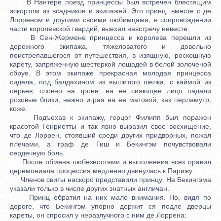
В Нантере поезд принцессы был встречен блестящим
эскортом из всадников и экипажей. Это принц, вместе с де
Лорреном и другими своими любимцами, в сопровождении
части королевской гвардий, выехал навстречу невесте.
В Сен-Жермене принцесса и королева перешли из
дорожного экипажа, тяжеловатого и довольно
поистрепавшегося от путешествия, в изящную, роскошную
карету, запряженную шестеркой лошадей в белой золоченой
сбруе. В этом экипаже прекрасная молодая принцесса
сидела, под балдахином из вышитого шелка, с каймой из
перьев, словно на троне; на ее сияющее лицо падали
розовые блики, нежно играя на ее матовой, как перламутр,
коже.
Подъехав к экипажу, герцог Филипп был поражен
красотой Генриетты и так явно выразил свое восхищение,
что де Лоррен, стоявший среди других придворных, пожал
плечами, а граф де Гиш и Бекингэм почувствовали
сердечную боль.
После обмена любезностями и выполнения всех правил
церемониала процессия медленно двинулась к Парижу.
Членов свиты наскоро представили принцу. На Бекингэма
указали только в числе других знатных англичан.
Принц обратил на них мало внимания. Но, видя по
дороге, что Бекингэм упорно держит ся подле дверцы
кареты, он спросил у неразлучного с ним де Лоррена: