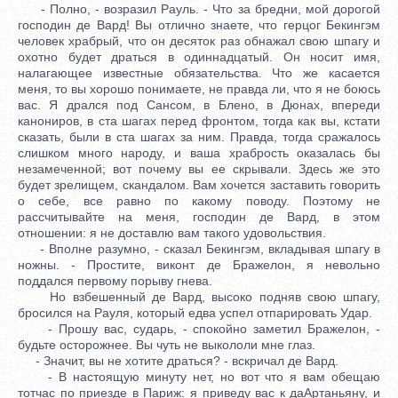
- Полно, - возразил Рауль. - Что за бредни, мой дорогой
господин де Вард! Вы отлично знаете, что герцог Бекингэм
человек храбрый, что он десяток раз обнажал свою шпагу и
охотно будет драться в одиннадцатый. Он носит имя,
налагающее известные обязательства. Что же касается
меня, то вы хорошо понимаете, не правда ли, что я не боюсь
вас. Я дрался под Сансом, в Блено, в Дюнах, впереди
канониров, в ста шагах перед фронтом, тогда как вы, кстати
сказать, были в ста шагах за ним. Правда, тогда сражалось
слишком много народу, и ваша храбрость оказалась бы
незамеченной; вот почему вы ее скрывали. Здесь же это
будет зрелищем, скандалом. Вам хочется заставить говорить
о себе, все равно по какому поводу. Поэтому не
рассчитывайте на меня, господин де Вард, в этом
отношении: я не доставлю вам такого удовольствия.
- Вполне разумно, - сказал Бекингэм, вкладывая шпагу в
ножны. - Простите, виконт де Бражелон, я невольно
поддался первому порыву гнева.
Но взбешенный де Вард, высоко подняв свою шпагу,
бросился на Рауля, который едва успел отпарировать Удар.
- Прошу вас, сударь, - спокойно заметил Бражелон, -
будьте осторожнее. Вы чуть не выкололи мне глаз.
- Значит, вы не хотите драться? - вскричал де Вард.
- В настоящую минуту нет, но вот что я вам обещаю
тотчас по приезде в Париж: я приведу вас к даАртаньяну, и