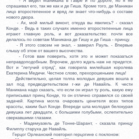
- Я видел Маникана в Гавре и по дороге, но я не
спрашивал его, так же как и де Гиша. Кроме того, де Маникан
лицо второстепенное и вряд ли знает что-нибудь о составе
нового двора.
- Ах, мой милый виконт, откуда вы явились? - сказал
Конде. - Ведь в таких случаях именно второстепенные лица
играют главную роль, и вот доказательство: почти все
делалось по советам Маникана де Гишу и де Гиша - принцу.
- Я этого совсем не знал, - заверил Рауль. - Впервые
слышу об этом от вашего высочества.
- Готов вам поверить, хотя это и может показаться
неправдоподобным. Впрочем, долго ждать нам не придется.
Вот и "летучий отряд", как говорила милейшая королева
Екатерина Медичи. Честное слово, прехорошенькие лица!
Действительно, целая толпа молодых девушек вошла в
зал под предводительством г-жи де Навайль. К чести
Маникана надо сказать, что если он играл ту роль, какую ему
приписывал принц Конде, то он отлично справился со своей
задачей. Картина могла очаровать ценителя всех типов
красоты, каким был Конде. Впереди шла молодая белокурая
девушка лет двадцати, с большими голубыми, ослепительно
сверкавшими глазами.
- Мадемуазель де Тонне-Шарант, - сказала принцу
Филиппу старуха де Навайль.
Герцог Орлеанский повторил герцогине с поклоном: