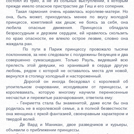
состоял из трио, а не из сольных выступлений, к которым
прежде имело опасное пристрастие де Гиш и его соперник.
Такая гармония очень нравилась королеве-матери. Но
она, быть может, приходилась менее по вкусу молодой
принцессе, кокетливой как дешж; не боясь за себя, она
любила опасные движения. Принцесса обладала
безрассудным и дерзким сердцем, ей нравилось скользить
по краю опасности, ее влекло острое лезвие, словно она
жаждала ран.
По пути в Париж принцессу провожало тысячи
поклонников, за нею следовали с полдюжины безумцев и два
совершенно сумасшедших. Только Рауль, видевший всю
прелесть этой девушки, но хранивший в сердце другую
любовь, рядом с которой не оставалось места для новой,
вернулся в столицу холодный и настороженный.
Дорогой он иногда беседовал с королевой об
упоительном очаровании, исходившем от принцессы, и
королевамать, которую многому научили перенесенные
несчастья и пережитые разочарования, ответила ему:
- Генриетта стала бы знаменитой, даже если бы она
родилась не в королевской семье, а в полной безвестности:
она женщина с яркой фантазией, своенравным характером и
твердой волей.
Де Вард и Маникан, двое разведчиков и курьеры,
объявили о приближении принцессы.