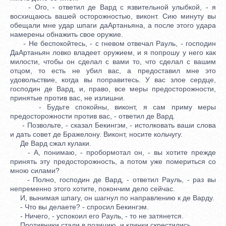
- Ого, - ответил де Вард с язвительной улыбкой, - я
восхищаюсь вашей осторожностью, виконт. Сию минуту вы
обещали мне удар шпаги даАртаньяна, а после этого удара
намерены обнажить свое оружие.
- Не беспокойтесь, - с гневом отвечал Рауль, - господин
ДаАртаньян ловко владеет оружием, и я попрошу у него как
милости, чтобы он сделал с вами то, что сделал с вашим
отцом, то есть не убил вас, а предоставил мне это
удовольствие, когда вы поправитесь. У вас злое сердце,
господин де Вард, и, право, все меры предосторожности,
принятые против вас, не излишни.
- Будьте спокойны, виконт, я сам приму меры
предосторожности против вас, - ответил де Вард.
- Позвольте, - сказал Бекингэм, - истолковать ваши слова
и дать совет де Бражелону. Виконт, носите кольчугу.
Де Вард сжал кулаки.
- А, понимаю, - пробормотал он, - вы хотите прежде
принять эту предосторожность, а потом уже помериться со
мною силами?
- Полно, господин де Вард, - ответил Рауль, - раз вы
непременно этого хотите, покончим дело сейчас.
И, вынимая шпагу, он шагнул по направлению к де Варду.
- Что вы делаете? - спросил Бекингэм.
- Ничего, - успокоил его Рауль, - то не затянется.
Противники стали в позицию, и клинки скрестились.