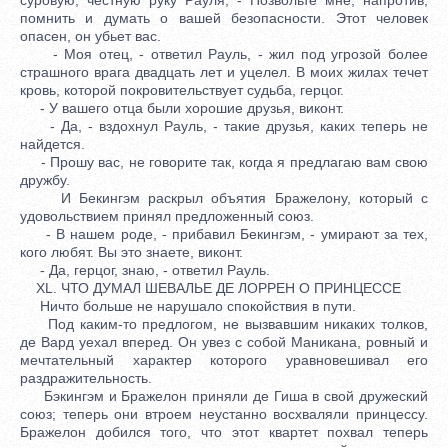
помнить и думать о вашей безопасности. Этот человек
опасен, он убьет вас.
- Моя отец, - ответил Рауль, - жил под угрозой более
страшного врага двадцать лет и уцелел. В моих жилах течет
кровь, которой покровительствует судьба, герцог.
- У вашего отца были хорошие друзья, виконт.
- Да, - вздохнул Рауль, - такие друзья, каких теперь не
найдется.
- Прошу вас, не говорите так, когда я предлагаю вам свою
дружбу.
И Бекингэм раскрыл объятия Бражелону, который с
удовольствием принял предложенный союз.
- В нашем роде, - прибавил Бекингэм, - умирают за тех,
кого любят. Вы это знаете, виконт.
- Да, герцог, знаю, - ответил Рауль.
XL. ЧТО ДУМАЛ ШЕВАЛЬЕ ДЕ ЛОРРЕН О ПРИНЦЕССЕ
Ничто больше не нарушало спокойствия в пути.
Под каким-то предлогом, не вызвавшим никаких толков,
де Вард уехал вперед. Он увез с собой Маникана, ровный и
мечтательный характер которого уравновешивал его
раздражительность.
Бэкингэм и Бражелон приняли де Гиша в свой дружеский
союз; теперь они втроем неустанно восхваляли принцессу.
Бражелон добился того, что этот квартет похвал теперь