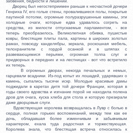
забвения, бедности и лишений.
Дворец был негостеприимен раньше к несчастной дочери
Генриха IV, его голые стены, провалившиеся полы, покрытые
паутиной потолки, огромные полуразрушенные камины, эти
холодные очаги, которые едва удавалось согреть на
средства, из милости отпускаемые парламентом, - все
теперь преобразилось. Великолепная обивка, пушистые
ковры, блестящие плиты пала, картины в широких золотых
рамах, повсюду канделябры, зеркала, роскошная мебель,
телохранители с гордой осанкой и в шляпах с
развевающимися перьями, огромная толпа слуг и
придворных в передних и на лестницах - вот что встретило
их теперь.
В огромных дворах, некогда печальных и немых,
гарцевали всадники. Из-под копыт их лошадей, ударявших о
камень, сыпались тысячи искр. Молодые красивые дамы
поджидали в каретах дитя той дочери Франции, которая в
годы своего вдовства и изгнание порой не находила полена
дров для очага, куска хлеба для стола и которую презирали
даже дворцовые слуги.
Вдовствующая королева возвращалась в Лувр с болью в
сердце, полная горьких воспоминаний, между тем как ее
дочь, обладавшая более изменчивым и забывчивым
характером, ехала туда радостная и торжествующая.
Королева знала, что блестящая встреча относилась к