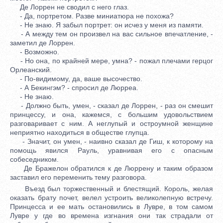
Де Лоррен не сводил с него глаз.
- Да, портретом. Разве миниатюра не похожа?
- Не знаю. Я забыл портрет: он исчез у меня из памяти.
- А между тем он произвел на вас сильное впечатление, -
заметил де Лоррен.
- Возможно.
- Но она, по крайней мере, умна? - пожал плечами герцог
Орлеанский.
- По-видимому, да, ваше высочество.
- А Бекингэм? - спросил де Люрреа.
- Не знаю.
- Должно быть, умен, - сказал де Лоррен, - раз он смешит
принцессу, и она, кажемся, с большим удовольствием
разговаривает с ним. А неглупый и остроумной женщине
неприятно находиться в обществе глупца.
- Значит, он умен, - наивно сказал де Гиш, к которому на
помощь явился Рауль, уравнивая его с опасным
собеседником.
Де Бражелон обратился к де Люррену и таким образом
заставил его переменить тему разговора.
Въезд был торжественный и блестящий. Король, желая
оказать брату почет, велел устроить великолепную встречу.
Принцесса и ее мать остановились в Лувре, в том самом
Лувре у где во времена изгнания они так страдали от