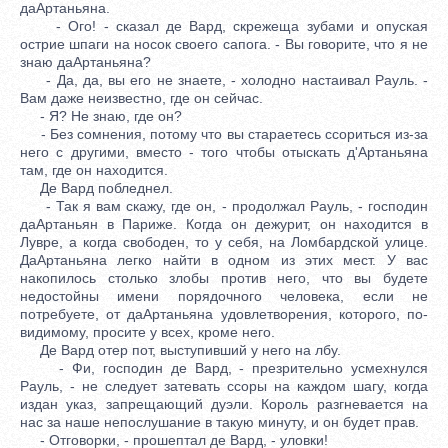
даАртаньяна.
- Ого! - сказал де Вард, скрежеща зубами и опуская
острие шпаги на носок своего сапога. - Вы говорите, что я не
знаю даАртаньяна?
- Да, да, вы его не знаете, - холодно настаивал Рауль. -
Вам даже неизвестно, где он сейчас.
- Я? Не знаю, где он?
- Без сомнения, потому что вы стараетесь ссориться из-за
него с другими, вместо - того чтобы отыскать д'Артаньяна
там, где он находится.
Де Вард побледнел.
- Так я вам скажу, где он, - продолжал Рауль, - господин
даАртаньян в Париже. Когда он дежурит, он находится в
Лувре, а когда свободен, то у себя, на Ломбардской улице.
ДаАртаньяна легко найти в одном из этих мест. У вас
накопилось столько злобы против него, что вы будете
недостойны имени порядочного человека, если не
потребуете, от даАртаньяна удовлетворения, которого, по-
видимому, просите у всех, кроме него.
Де Вард отер пот, выступивший у него на лбу.
- Фи, господин де Вард, - презрительно усмехнулся
Рауль, - не следует затевать ссоры на каждом шагу, когда
издан указ, запрещающий дуэли. Король разгневается на
нас за наше непослушание в такую минуту, и он будет прав.
- Отговорки, - прошептал де Вард, - уловки!