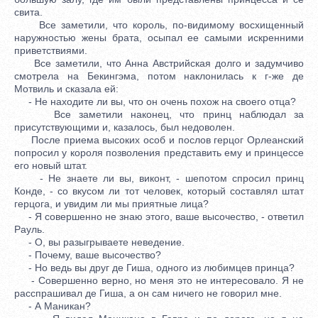
свита.
Все заметили, что король, по-видимому восхищенный
наружностью жены брата, осыпал ее самыми искренними
приветствиями.
Все заметили, что Анна Австрийская долго и задумчиво
смотрела на Бекингэма, потом наклонилась к г-же де
Мотвиль и сказала ей:
- Не находите ли вы, что он очень похож на своего отца?
Все заметили наконец, что принц наблюдал за
присутствующими и, казалось, был недоволен.
После приема высоких особ и послов герцог Орлеанский
попросил у короля позволения представить ему и принцессе
его новый штат.
- Не знаете ли вы, виконт, - шепотом спросил принц
Конде, - со вкусом ли тот человек, который составлял штат
герцога, и увидим ли мы приятные лица?
- Я совершенно не знаю этого, ваше высочество, - ответил
Рауль.
- О, вы разыгрываете неведение.
- Почему, ваше высочество?
- Но ведь вы друг де Гиша, одного из любимцев принца?
- Совершенно верно, но меня это не интересовало. Я не
расспрашивал де Гиша, а он сам ничего не говорил мне.
- А Маникан?