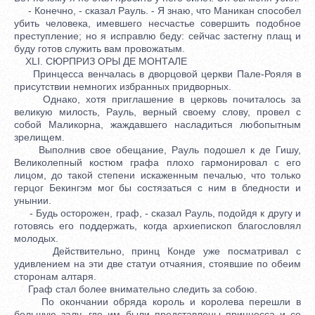
- Конечно, - сказал Рауль. - Я знаю, что Маникан способел
убить человека, имевшего несчастье совершить подобное
преступление; но я исправлю беду: сейчас застегну плащ и
буду готов служить вам провожатым.
XLI. СЮРПРИЗ ОРЫ ДЕ МОНТАЛЕ
Принцесса венчалась в дворцовой церкви Пале-Рояля в
присутствии немногих избранных придворных.
Однако, хотя приглашение в церковь почиталось за
великую милость, Рауль, верный своему слову, провел с
собой Маликорна, жаждавшего насладиться любопытным
зрелищем.
Выполнив свое обещание, Рауль подошел к де Гишу,
Великолепный костюм графа плохо гармонировал с его
лицом, до такой степени искаженным печалью, что только
герцог Бекингэм мог бы состязаться с ним в бледности и
унынии.
- Будь осторожен, граф, - сказал Рауль, подойдя к другу и
готовясь его поддержать, когда архиепископ благословлял
молодых.
Действительно, принц Конде уже посматривал с
удивлением на эти две статуи отчаяния, стоявшие по обеим
сторонам алтаря.
Граф стал более внимательно следить за собою.
По окончании обряда король и королева перешли в
большую залу, где им были представлены принцесса и се