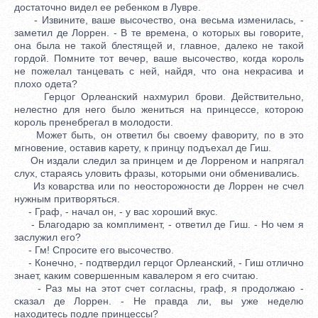
достаточно видел ее ребенком в Лувре.
- Извините, ваше высочество, она весьма изменилась, -
заметил де Лоррен. - В те времена, о которых вы говорите,
она была не такой блестящей и, главное, далеко не такой
гордой. Помните тот вечер, ваше высочество, когда король
не пожелал танцевать с ней, найдя, что она некрасива и
плохо одета?
Герцог Орлеанский нахмурил брови. Действительно,
нелестно для него было жениться на принцессе, которою
король пренебрегал в молодости.
Может быть, он ответил бы своему фавориту, по в это
мгновение, оставив карету, к принцу подъехал де Гиш.
Он издали следил за принцем и де Лорреном и напрягал
слух, стараясь уловить фразы, которыми они обменивались.
Из коварства или по неосторожности де Лоррен не счел
нужным притворяться.
- Граф, - начал он, - у вас хороший вкус.
- Благодарю за комплимент, - ответил де Гиш. - Но чем я
заслужил его?
- Гм! Спросите его высочество.
- Конечно, - подтвердил герцог Орлеанский, - Гиш отлично
знает, каким совершенным кавалером я его считаю.
- Раз мы на этот счет согласны, граф, я продолжаю -
сказал де Лоррен. - Не правда ли, вы уже неделю
находитесь подле принцессы?