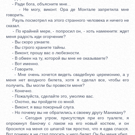
- Ради бога, объясните мне...
- Не могу, виконт. Ора де Монтале запретила мне
говорить.
Рауль посмотрел на этого странного человека и ничего не
сказал.
- По крайней мере, - попросил он, - хоть намекните: ждет
меня радость иди огорчение?
- Вы скоро узнаете.
- Вы строго храните тайны.
- Виконт, прошу вас о любезности.
- В обмен на ту, которой вы мне не оказываете?
- Вот именно.
- Говорите.
- Мне очень хочется видеть свадебную церемонию, а у
меня нет входного билета, хотя я сделал все, чтобы его
получить. Вы могли бы провести меня?
- Конечно.
- Пожалуйста, сделайте это, умоляю вас.
- Охотно, вы пройдете со мной.
- Виконт, я ваш покорный слуга.
- Но почему вы не обратились к своему другу Маникану?
- Сегодня утром, присутствуя при его туалете, я
опрокинул баночку с лаком на его новый костюм, и он
бросился на меня со шпагой так яростно, что я едва спасся.
Вот почему я не стал просить у него билет. Он бы меня убил.