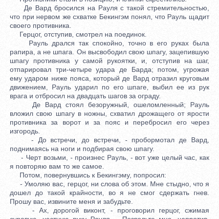
Де Вард бросился на Рауля с такой стремительностью,
что при нервом же схватке Бекингэм понял, что Рауль щадит
своего противника.
Герцог, отступив, смотрел на поединок.
Рауль дрался так спокойно, точно в его руках была
рапира, а не шпага. Он высвободил свою шпагу, зацепившую
шпагу противника у самой рукоятки, и, отступив на шаг,
отпарировал три-четыре удара де Барда; потом, угрожая
ему ударом ниже пояса, который де Вард отразил круговым
движением, Рауль ударил по его шпаге, выбил ее из рук
врага и отбросил на двадцать шагов за ограду.
Де Вард стоял безоружный, ошеломленный; Рауль
вложил свою шпагу в ножны, схватил дрожащего от ярости
противника за ворот и за пояс и перебросил его через
изгородь.
- До встречи, до встречи, - пробормотал де Вард,
поднимаясь на ноги и подбирая свою шпагу.
- Черт возьми, - произнес Рауль, - вот уже целый час, как
я повторяю вам то же самое.
Потом, повернувшись к Бекингэму, попросил:
- Умоляю вас, герцог, ни слова об этом. Мне стыдно, что я
дошел до такой крайности, во я не смог сдержать гнев.
Прошу вас, извините меня и забудьте.
- Ах, дорогой виконт, - проговорил герцог, сжимая
суровую, честную руку Рауля, - Позвольте мне, напротив,