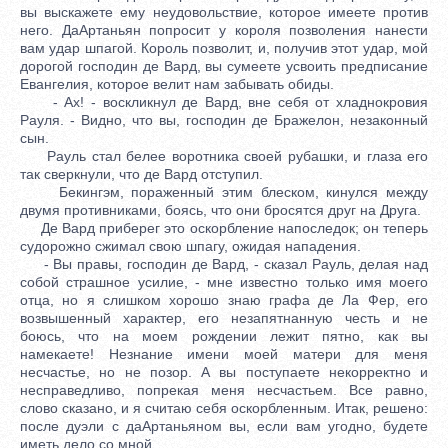
вы выскажете ему неудовольствие, которое имеете против
него. ДаАртаньян попросит у короля позволения нанести
вам удар шпагой. Король позволит, и, получив этот удар, мой
дорогой господин де Вард, вы сумеете усвоить предписание
Евангелия, которое велит нам забывать обиды.
- Ах! - воскликнул де Вард, вне себя от хладнокровия
Рауля. - Видно, что вы, господин де Бражелон, незаконный
сын.
Рауль стал белее воротника своей рубашки, и глаза его
так сверкнули, что де Вард отступил.
Бекингэм, пораженный этим блеском, кинулся между
двумя противниками, боясь, что они бросятся друг на Друга.
Де Вард приберег это оскорбление напоследок; он теперь
судорожно сжимал свою шпагу, ожидая нападения.
- Вы правы, господин де Вард, - сказал Рауль, делая над
собой страшное усилие, - мне известно только имя моего
отца, но я слишком хорошо знаю графа де Ла Фер, его
возвышенный характер, его незапятнанную честь и не
боюсь, что на моем рождении лежит пятно, как вы
намекаете! Незнание имени моей матери для меня
несчастье, но не позор. А вы поступаете некорректно и
несправедливо, попрекая меня несчастьем. Все равно,
слово сказано, и я считаю себя оскорбленным. Итак, решено:
после дуэли с даАртаньяном вы, если вам угодно, будете
иметь дело со мной.