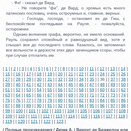
- Фи! - сказал де Вард.
- Не говорите "фи", де Вард; о хромых есть много
латинских пословиц, очень остроумных и, главное, верных.
- Господа, господа, - остановил их де Гиш, с
беспокойством поглядывая на Рауля, - пожалуйста,
осторожнее.
Однако волнение графа, вероятно, не имело оснований.
Рауль сохранял спокойный и равнодушный вид, хотя и
слышал вое до последнего слова. Казалось, он запоминал
все вольности и дерзости этих двух зачинщиков ссоры, чтобы
при случае отплатить им.
[
1
] [
2
] [
3
] [
4
] [
5
] [
6
] [
7
] [
8
] [
9
] [
10
] [
11
] [
12
] [
13
] [
14
]
[
15
] [
16
] [
17
] [
18
] [
19
] [
20
] [
21
] [
22
] [
23
] [
24
] [
25
] [
26
]
[
27
] [
28
] [
29
] [
30
] [
31
] [
32
] [
33
] [
34
] [
35
] [ 36 ] [
37
] [
38
]
[
39
] [
40
] [
41
] [
42
] [
43
] [
44
] [
45
] [
46
] [
47
] [
48
] [
49
] [
50
]
[
51
] [
52
] [
53
] [
54
] [
55
] [
56
] [
57
] [
58
] [
59
] [
60
] [
61
] [
62
]
[
63
] [
64
] [
65
] [
66
] [
67
] [
68
] [
69
] [
70
] [
71
] [
72
] [
73
] [
74
]
[
75
] [
76
] [
77
] [
78
] [
79
] [
80
] [
81
] [
82
] [
83
] [
84
] [
85
] [
86
]
[
87
] [
88
] [
89
] [
90
] [
91
] [
92
] [
93
] [
94
] [
95
] [
96
] [
97
] [
98
]
[
99
] [
100
] [
101
] [
102
] [
103
] [
104
] [
105
] [
106
] [
107
] [
108
]
[
109
] [
110
] [
111
] [
112
] [
113
] [
114
] [
115
] [
116
] [
117
] [
118
]
[
119
] [
120
] [
121
] [
122
] [
123
]
/ Полные произведения / Дюма А. / Виконт де Бражелон или