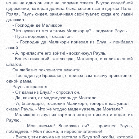
но ни на одно он еще не получил ответа. В утро свадебной
церемонии, которая должна была состояться в церкви Пале-
Рояля, Рауль сидел, заканчивая свой туалет, когда его лакей
доложил:
- Господин де Маликорн.
"Что нужно от меня этому Маликорну? - подумал Рауль.
- Пусть подождет, - сказал он.
- Господин де Маликорн приехал из Блуа, - прибавил
лакей.
- А, пригласите его войти! - воскликнул Рауль.
Вошел сияющий, как звезда, Маликорн, с великолепной
шпагой.
Он любезно поклонился виконту:
- Господин де Бражелон, я привез вам тысячу приветов от
одной дамы.
Рауль покраснел.
- От дамы из Блуа? - спросил он.
- Да, виконт, от мадемуазель де Монтале.
- А, благодарю, господин Маликорн, теперь я вас узнал, -
сказал Рауль. - Что же угодно мадемуазель де Монтале?
Маликорн вынул из кармана четыре письма и подал их
Раулю.
- Мои письма! Возможно ли? - произнес Рауль,
побледнев. - Мои письма, и нераспечатанные!
- Виконт, эти письма не застали в Блуа той особы, которой