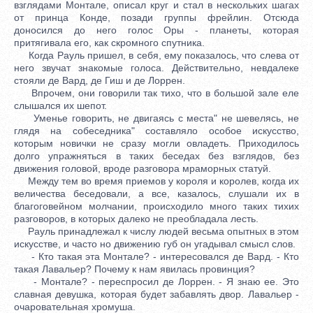
взглядами Монтале, описал круг и стал в нескольких шагах
от принца Конде, позади группы фрейлин. Отсюда
доносился до него голос Оры - планеты, которая
притягивала его, как скромного спутника.
Когда Рауль пришел, в себя, ему показалось, что слева от
него звучат знакомые голоса. Действительно, невдалеке
стояли де Вард, де Гиш и де Лоррен.
Впрочем, они говорили так тихо, что в большой зале еле
слышался их шепот.
Уменье говорить, не двигаясь с места" не шевелясь, не
глядя на собеседника" составляло особое искусство,
которым новички не сразу могли овладеть. Приходилось
долго упражняться в таких беседах без взглядов, без
движения головой, вроде разговора мраморных статуй.
Между тем во время приемов у короля и королев, когда их
величества беседовали, а все, казалось, слушали их в
благоговейном молчании, происходило много таких тихих
разговоров, в которых далеко не преобладала лесть.
Рауль принадлежал к числу людей весьма опытных в этом
искусстве, и часто но движению губ он угадывал смысл слов.
- Кто такая эта Монтале? - интересовался де Вард. - Кто
такая Лавальер? Почему к нам явилась провинция?
- Монтале? - переспросил де Лоррен. - Я знаю ее. Это
славная девушка, которая будет забавлять двор. Лавальер -
очаровательная хромуша.