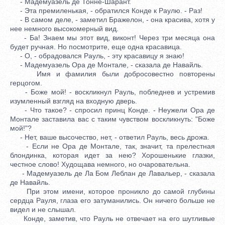
- Мадемуазель де Тонне-Шарант.
- Эта премиленькая, - обратился Конде к Раулю. - Раз!
- В самом деле, - заметил Бражелон, - она красива, хотя у
нее немного высокомерный вид.
- Ба! Знаем мы этот вид, виконт! Через три месяца она
будет ручная. Но посмотрите, еще одна красавица.
- О, - обрадовался Рауль, - эту красавицу я знаю!
- Мадемуазель Ора де Монтале, - сказала де Навайль.
Имя и фамилия были добросовестно повторены
герцогом.
- Боже мой! - воскликнул Рауль, побледнев и устремив
изумленный взгляд на входную дверь.
- Что такое? - спросил принц Конде. - Неужели Ора де
Монтале заставила вас с таким чувством воскликнуть: "Боже
мой!"?
- Нет, ваше высочество, нет, - ответил Рауль, весь дрожа.
- Если не Ора де Монтале, так, значит, та прелестная
блондинка, которая идет за нею? Хорошенькие глазки,
честное слово! Худощава немного, но очаровательна.
- Мадемуазель де Ла Бом Леблан де Лавальер, - сказала
де Навайль.
При этом имени, которое проникло до самой глубины
сердца Рауля, глаза его затуманились. Он ничего больше не
видел и не слышал.
Конде, заметив, что Рауль не отвечает на его шутливые