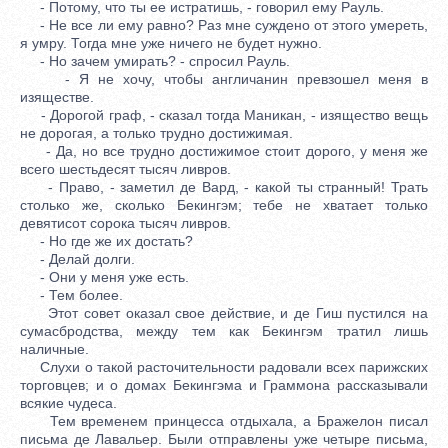
- Потому, что ты ее истратишь, - говорил ему Рауль.
- Не все ли ему равно? Раз мне суждено от этого умереть,
я умру. Тогда мне уже ничего не будет нужно.
- Но зачем умирать? - спросил Рауль.
- Я не хочу, чтобы англичанин превзошел меня в
изяществе.
- Дорогой граф, - сказал тогда Маникан, - изящество вещь
не дорогая, а только трудно достижимая.
- Да, но все трудно достижимое стоит дорого, у меня же
всего шестьдесят тысяч ливров.
- Право, - заметил де Вард, - какой ты странный! Трать
столько же, сколько Бекингэм; тебе не хватает только
девятисот сорока тысяч ливров.
- Но где же их достать?
- Делай долги.
- Они у меня уже есть.
- Тем более.
Этот совет оказал свое действие, и де Гиш пустился на
сумасбродства, между тем как Бекингэм тратил лишь
наличные.
Слухи о такой расточительности радовали всех парижских
торговцев; и о домах Бекингэма и Граммона рассказывали
всякие чудеса.
Тем временем принцесса отдыхала, а Бражелон писал
письма де Лавальер. Были отправлены уже четыре письма,