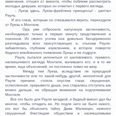
замечания, отошел от виконта, чтобы поближе рассмотреть
молодых девушек, которых он отметил с первого взгляда.
- Луиза здесь, Луиза-фрейлина принцессы! - шептал
Рауль.
И его глаза, которым он отказывался верить, переходили
от Луизы к Монтале.
Ора уже отбросила напускную застенчивость,
необходимую только в первую минуту представления и
поклонов. Из своего уголка она довольно бесцеремонно
разглядывала всех присутствующих и, отыскав Рауля,
забавлялась глубоким изумлением, в которое повергло
бедного влюбленного появление Луизы и ее подруги.
Рауль пытался уклониться от шаловливого, лукавого,
насмешливого взгляда Монтале, мучившего его, и в то же
время, ища объяснений, он постоянно ловил ее взор.
Между тем Луиза, вследствие ли природной
застенчивости или по какой-нибудь другой, непонятной для
Рауля причине, стояла опустив глаза: смущенная,
ослепленная, прерывисто дыша, она старалась отступить как
можно дальше, не обращая внимания на подталкивания
Монтале.
Все это было для Рауля загадкой, и бедный виконт дал бы
многое, чтобы отгадать ее. Но подле него не было никого,
кто мог бы объяснить тайну. Даже Маликорн, немного
смущенный блестящим обществом и насмешливыми