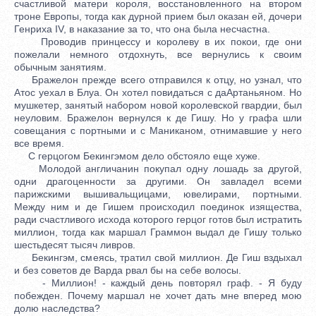
счастливой матери короля, восстановленного на втором
троне Европы, тогда как дурной прием был оказан ей, дочери
Генриха IV, в наказание за то, что она была несчастна.
Проводив принцессу и королеву в их покои, где они
пожелали немного отдохнуть, все вернулись к своим
обычным занятиям.
Бражелон прежде всего отправился к отцу, но узнал, что
Атос уехал в Блуа. Он хотел повидаться с даАртаньяном. Но
мушкетер, занятый набором новой королевской гвардии, был
неуловим. Бражелон вернулся к де Гишу. Но у графа шли
совещания с портными и с Маниканом, отнимавшие у него
все время.
С герцогом Бекингэмом дело обстояло еще хуже.
Молодой англичанин покупал одну лошадь за другой,
одни драгоценности за другими. Он завладел всеми
парижскими вышивальщицами, ювелирами, портными.
Между ним и де Гишем происходил поединок изящества,
ради счастливого исхода которого герцог готов был истратить
миллион, тогда как маршал Граммон выдал де Гишу только
шестьдесят тысяч ливров.
Бекингэм, смеясь, тратил свой миллион. Де Гиш вздыхал
и без советов де Варда рвал бы на себе волосы.
- Миллион! - каждый день повторял граф. - Я буду
побежден. Почему маршал не хочет дать мне вперед мою
долю наследства?