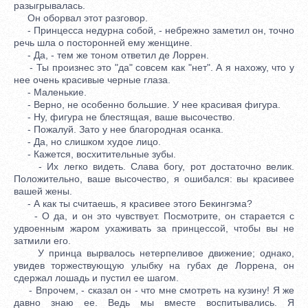
разыгрывалась.
Он оборвал этот разговор.
- Принцесса недурна собой, - небрежно заметил он, точно
речь шла о посторонней ему женщине.
- Да, - тем же тоном ответил де Лоррен.
- Ты произнес это "да" совсем как "нет". А я нахожу, что у
нее очень красивые черные глаза.
- Маленькие.
- Верно, не особенно большие. У нее красивая фигура.
- Ну, фигура не блестящая, ваше высочество.
- Пожалуй. Зато у нее благородная осанка.
- Да, но слишком худое лицо.
- Кажется, восхитительные зубы.
- Их легко видеть. Слава богу, рот достаточно велик.
Положительно, ваше высочество, я ошибался: вы красивее
вашей жены.
- А как ты считаешь, я красивее этого Бекингэма?
- О да, и он это чувствует. Посмотрите, он старается с
удвоенным жаром ухаживать за принцессой, чтобы вы не
затмили его.
У принца вырвалось нетерпеливое движение; однако,
увидев торжествующую улыбку на губах де Лоррена, он
сдержал лошадь и пустил ее шагом.
- Впрочем, - сказал он - что мне смотреть на кузину! Я же
давно знаю ее. Ведь мы вместе воспитывались. Я