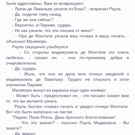
были адресованы. Вам их возвращают.
- Луиза де Лавальер уехала из Блуа? - вскричал Рауль.
- Да, неделю тому назад.
- Где же она сейчас?
- Вероятно, в Париже, сударь.
- Но как узнали, что эти письма от меня?
- Ора де Монтале узнала ваш почерк и вашу печать, -
объяснил Маликорн.
Рауль смущенно улыбнулся.
- Со стороны мадемуазель де Монтале это очень
любезно, - сказал он, - она по-прежнему добра и
очаровательна.
- Да, сударь.
- Жаль, что она не дала мне точных сведений о
мадемуазель де Лавальер. Трудно ее отыскать в этом
огромном Париже.
Маликорн вынул из кармана еще один конверт.
- Может быть - предположил он, - это письмо скажет вам
то, что вы желаете узнать.
Рауль быстро сломал печать и увидел почерк Монтале.
Вот что было написано на листке:
"Париж, Пале-Рояль. День брачного благословения".
- Что это значат? - спросил Рауль Мадикорна. - Вы
знаете?
- Да, виконт.