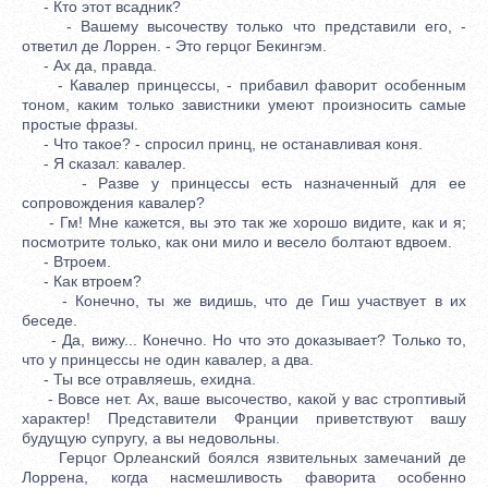
- Кто этот всадник?
- Вашему высочеству только что представили его, -
ответил де Лоррен. - Это герцог Бекингэм.
- Ах да, правда.
- Кавалер принцессы, - прибавил фаворит особенным
тоном, каким только завистники умеют произносить самые
простые фразы.
- Что такое? - спросил принц, не останавливая коня.
- Я сказал: кавалер.
- Разве у принцессы есть назначенный для ее
сопровождения кавалер?
- Гм! Мне кажется, вы это так же хорошо видите, как и я;
посмотрите только, как они мило и весело болтают вдвоем.
- Втроем.
- Как втроем?
- Конечно, ты же видишь, что де Гиш участвует в их
беседе.
- Да, вижу... Конечно. Но что это доказывает? Только то,
что у принцессы не один кавалер, а два.
- Ты все отравляешь, ехидна.
- Вовсе нет. Ах, ваше высочество, какой у вас строптивый
характер! Представители Франции приветствуют вашу
будущую супругу, а вы недовольны.
Герцог Орлеанский боялся язвительных замечаний де
Лоррена, когда насмешливость фаворита особенно