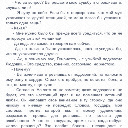
- Что за вопрос? Вы решаете мою судьбу и спрашиваете,
слушаю ли я!
- Я сужу по себе. Если бы я подозревала, что мой муж
ухаживает за другой женщиной, то меня могла бы успокоить
только одна вещь?
- Какая?
- Мне нужно было бы прежде всего убедиться, что он не
интересуется этой женщиной.
- Да ведь это самое я говорил вам сейчас.
- Да, но только я бы не успокоилась, пока не увидела бы,
что он ухаживает за другою.
- Ах, я понимаю вас, Генриетта, - с улыбкой подхватил
Людовик. - Это средство, конечно, остроумно, но жестоко.
- Почему?
- Вы излечиваете ревнивца от подозрений, по наносите
ему рану в сердце. Страх его пройдет, но остается боль, а
это, по-моему, еще хуже.
- Согласна. Но зато он не заметит, даже подозревать не
будет, кто его настоящий враг, и не помешает истинной
любви. Он направит свое внимание в ту сторону, где оно
никому и ничему не повредит. Словом, государь, моя
система, против которой вы, к моему удивлению,
возражаете, вредна для ревнивца, но полезна для
влюбленных. А кто же, государь, кроме вас, когда-нибудь
жалел ревнивца? Это особая болезнь, гнездящаяся в