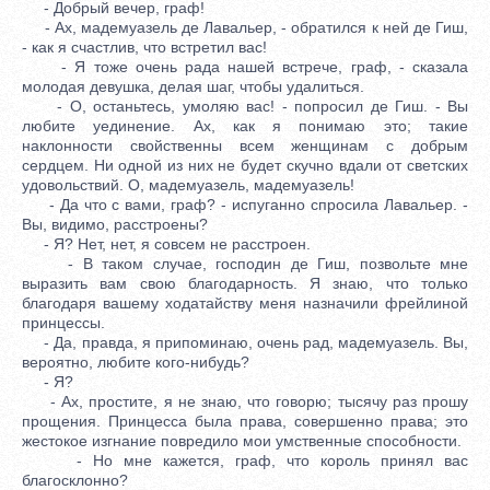
- Добрый вечер, граф!
- Ах, мадемуазель де Лавальер, - обратился к ней де Гиш,
- как я счастлив, что встретил вас!
- Я тоже очень рада нашей встрече, граф, - сказала
молодая девушка, делая шаг, чтобы удалиться.
- О, останьтесь, умоляю вас! - попросил де Гиш. - Вы
любите уединение. Ах, как я понимаю это; такие
наклонности свойственны всем женщинам с добрым
сердцем. Ни одной из них не будет скучно вдали от светских
удовольствий. О, мадемуазель, мадемуазель!
- Да что с вами, граф? - испуганно спросила Лавальер. -
Вы, видимо, расстроены?
- Я? Нет, нет, я совсем не расстроен.
- В таком случае, господин де Гиш, позвольте мне
выразить вам свою благодарность. Я знаю, что только
благодаря вашему ходатайству меня назначили фрейлиной
принцессы.
- Да, правда, я припоминаю, очень рад, мадемуазель. Вы,
вероятно, любите кого-нибудь?
- Я?
- Ах, простите, я не знаю, что говорю; тысячу раз прошу
прощения. Принцесса была права, совершенно права; это
жестокое изгнание повредило мои умственные способности.
- Но мне кажется, граф, что король принял вас
благосклонно?