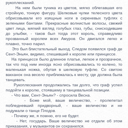
рукоплесканий.
На нем были туника из цветов, мягко облегавшая его
стройную, тонкую фигуру. Шелковые чулки телесного цвета
обрисовывали его изящные ноги в сиреневых туфлях с
зелеными бантами. Прекрасные волнистые волосы, свежий
цвет лица, мягкий взгляд голубых глаз, губы, снисходившие
до улыбки, - таков был тогда этот король, справедливо
прозванный королем всех Амуров. Он двигался легко и
плавно, точно парил.
Это был блистательный выход. Следом появился граф де
Сент-Эньян, видимо, спешивший к королю или принцессе.
На принцессе было длинное платье, легкое и прозрачное,
так что под ним иногда ясно обрисовывались то колено, то
маленькая ножка, обутая в шелковую туфлю. Со свитою
вакханок она весело приближалась к месту, где должна была
танцевать.
Рукоплескания продолжались так долго, что граф успел
подойти к королю, стоявшему в танцевальной позиции.
- Что вам, Сент-Эньян? - спросила Весна.
- Боже мой, ваше величество, - пролепетал
побледневший придворный, - ваше величество и не
подумали о танце Плодов.
- Почему же, я помню, его не будет.
- Нет, государь. Ваше величество не отдали об этом
приказания, у музыкантов он сохранился.