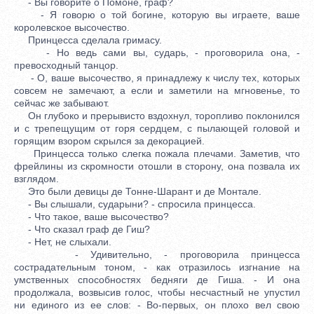
- Вы говорите о Помоне, граф?
- Я говорю о той богине, которую вы играете, ваше
королевское высочество.
Принцесса сделала гримасу.
- Но ведь сами вы, сударь, - проговорила она, -
превосходный танцор.
- О, ваше высочество, я принадлежу к числу тех, которых
совсем не замечают, а если и заметили на мгновенье, то
сейчас же забывают.
Он глубоко и прерывисто вздохнул, торопливо поклонился
и с трепещущим от горя сердцем, с пылающей головой и
горящим взором скрылся за декорацией.
Принцесса только слегка пожала плечами. Заметив, что
фрейлины из скромности отошли в сторону, она позвала их
взглядом.
Это были девицы де Тонне-Шарант и де Монтале.
- Вы слышали, сударыни? - спросила принцесса.
- Что такое, ваше высочество?
- Что сказал граф де Гиш?
- Нет, не слыхали.
- Удивительно, - проговорила принцесса
сострадательным тоном, - как отразилось изгнание на
умственных способностях бедняги де Гиша. - И она
продолжала, возвысив голос, чтобы несчастный не упустил
ни единого из ее слов: - Во-первых, он плохо вел свою