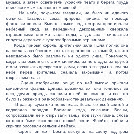
музыки, а затем осветители украсили театр и берега пруда
неисчислимым количеством свечей.
На небе, покрытом звездами, не было ни единого
облачка. Казалось, сама природа пришла на помощь
фантазии короля. Вместо крыши над театром простирался
небесный свод, за передними декорациями сверкала
отраженными огнями гладь воды, а дальше - синеватые
силуэты деревьев с куполообразными вершинами.
Когда прибыл король, зрительная зала Тшла полна; она
слепила глаза блеском золота и драгоценных камней, так что
невозможно было различить ни одного лица. Понемногу,
когда глаз освоился с этим сиянием, из него одна за другой
стали возникать прекрасные дамы, словно звезды на ночном
небе перед зрителем, сначала закрывшим, а потом
открывшим глаза.
Сцена изображала рощу; по ней высоко прыгали
кривоногие фавны. Дриада дразнила их, они гонялись за
нею; другие дриады спешили к ней на помощь, и все это
было выражено в разнообразных танцевальных движениях.
В разгар суматохи появлялась Весна со всей свитой и
водворяла порядок. Времена года, союзники Весны,
сопровождали ее и открывали танцы под звуки гимна, слова
которого были исполнены тонкой лести. Флейты, гобои и
скрипки рисовали сельский пейзаж.
Король, он же - Весна, выступил на сцену под гром