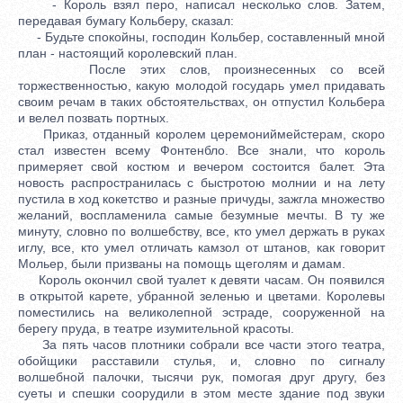
- Король взял перо, написал несколько слов. Затем,
передавая бумагу Кольберу, сказал:
- Будьте спокойны, господин Кольбер, составленный мной
план - настоящий королевский план.
После этих слов, произнесенных со всей
торжественностью, какую молодой государь умел придавать
своим речам в таких обстоятельствах, он отпустил Кольбера
и велел позвать портных.
Приказ, отданный королем церемониймейстерам, скоро
стал известен всему Фонтенбло. Все знали, что король
примеряет свой костюм и вечером состоится балет. Эта
новость распространилась с быстротою молнии и на лету
пустила в ход кокетство и разные причуды, зажгла множество
желаний, воспламенила самые безумные мечты. В ту же
минуту, словно по волшебству, все, кто умел держать в руках
иглу, все, кто умел отличать камзол от штанов, как говорит
Мольер, были призваны на помощь щеголям и дамам.
Король окончил свой туалет к девяти часам. Он появился
в открытой карете, убранной зеленью и цветами. Королевы
поместились на великолепной эстраде, сооруженной на
берегу пруда, в театре изумительной красоты.
За пять часов плотники собрали все части этого театра,
обойщики расставили стулья, и, словно по сигналу
волшебной палочки, тысячи рук, помогая друг другу, без
суеты и спешки соорудили в этом месте здание под звуки