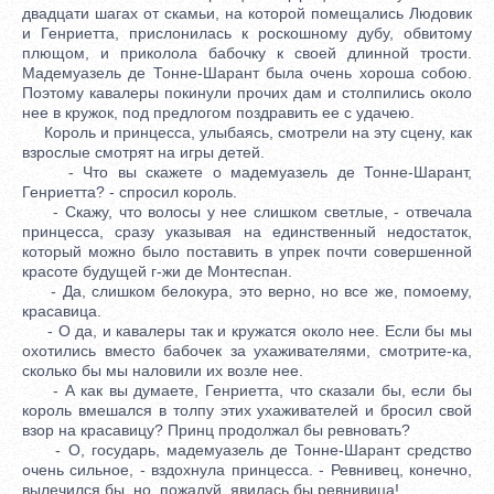
двадцати шагах от скамьи, на которой помещались Людовик
и Генриетта, прислонилась к роскошному дубу, обвитому
плющом, и приколола бабочку к своей длинной трости.
Мадемуазель де Тонне-Шарант была очень хороша собою.
Поэтому кавалеры покинули прочих дам и столпились около
нее в кружок, под предлогом поздравить ее с удачею.
Король и принцесса, улыбаясь, смотрели на эту сцену, как
взрослые смотрят на игры детей.
- Что вы скажете о мадемуазель де Тонне-Шарант,
Генриетта? - спросил король.
- Скажу, что волосы у нее слишком светлые, - отвечала
принцесса, сразу указывая на единственный недостаток,
который можно было поставить в упрек почти совершенной
красоте будущей г-жи де Монтеспан.
- Да, слишком белокура, это верно, но все же, помоему,
красавица.
- О да, и кавалеры так и кружатся около нее. Если бы мы
охотились вместо бабочек за ухаживателями, смотрите-ка,
сколько бы мы наловили их возле нее.
- А как вы думаете, Генриетта, что сказали бы, если бы
король вмешался в толпу этих ухаживателей и бросил свой
взор на красавицу? Принц продолжал бы ревновать?
- О, государь, мадемуазель де Тонне-Шарант средство
очень сильное, - вздохнула принцесса. - Ревнивец, конечно,
вылечился бы, но, пожалуй, явилась бы ревнивица!