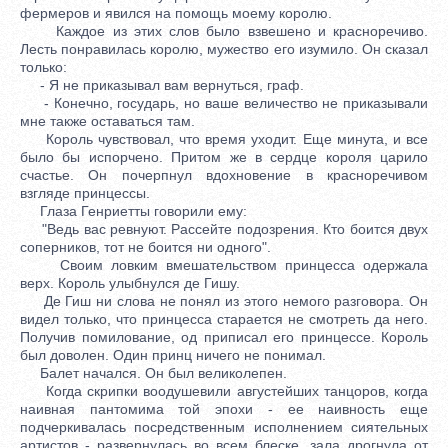
фермеров и явился на помощь моему королю.
Каждое из этих слов было взвешено и красноречиво.
Лесть понравилась королю, мужество его изумило. Он сказал
только:
- Я не приказывал вам вернуться, граф.
- Конечно, государь, но ваше величество не приказывали
мне также оставаться там.
Король чувствовал, что время уходит. Еще минута, и все
было бы испорчено. Притом же в сердце короля царило
счастье. Он почерпнул вдохновение в красноречивом
взгляде принцессы.
Глаза Генриетты говорили ему:
"Ведь вас ревнуют. Рассейте подозрения. Кто боится двух
соперников, тот не боится ни одного".
Своим ловким вмешательством принцесса одержала
верх. Король улыбнулся де Гишу.
Де Гиш ни слова не понял из этого немого разговора. Он
видел только, что принцесса старается не смотреть да него.
Получив помилование, од приписал его принцессе. Король
был доволен. Один принц ничего не понимал.
Балет начался. Он был великолепен.
Когда скрипки воодушевили августейших танцоров, когда
наивная пантомима той эпохи - ее наивность еще
подчеркивалась посредственным исполнением сиятельных
артистов - развернулась во всем блеске, зала дрогнула от