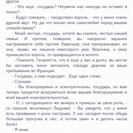
другое.
- Что еще, государь? Неужели нас никогда не оставят в
покое?
- Будут говорить, - продолжал король, - что у меня очень
дурной вкус. Ну, да что значит мое самолюбие перед вашим
спокойствием?
- Моей честью, государь, хотите вы сказать, честью нашей
семьи. И притом, поверьте, вы напрасно заранее
настраиваете себя против Лавальер; она прихрамывает, но
она, право, не лишена некоторого ума. Впрочем, к чему
прикасается король, то превращается в золото.
- Помните, Генриетта, что я еще у вас в долгу, вы могли
бы заставить меня заплатить гораздо дороже за ваше
пребывание во Франции.
- Государь, к нам подходят... Еще одно слово.
- Слушаю.
- Вы благоразумны и осмотрительны, государь, но вам
теперь придется вооружиться всем вашим благоразумием и
всей вашей осмотрительностью.
- О, с сегодняшнего же вечера я примусь за свою роль, -
со смехом воскликнул Людовик. - Вы увидите, что у меня
есть призвание к роли пастушка. У нас сегодня после обеда
большая прогулка в лес, а потом ужин и в десять часов
балет.
- Я знаю.