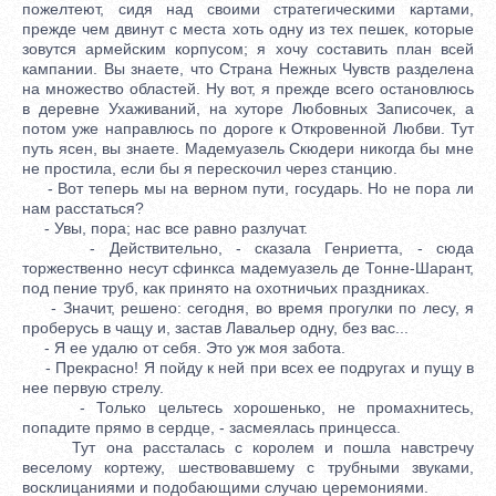
пожелтеют, сидя над своими стратегическими картами,
прежде чем двинут с места хоть одну из тех пешек, которые
зовутся армейским корпусом; я хочу составить план всей
кампании. Вы знаете, что Страна Нежных Чувств разделена
на множество областей. Ну вот, я прежде всего остановлюсь
в деревне Ухаживаний, на хуторе Любовных Записочек, а
потом уже направлюсь по дороге к Откровенной Любви. Тут
путь ясен, вы знаете. Мадемуазель Скюдери никогда бы мне
не простила, если бы я перескочил через станцию.
- Вот теперь мы на верном пути, государь. Но не пора ли
нам расстаться?
- Увы, пора; нас все равно разлучат.
- Действительно, - сказала Генриетта, - сюда
торжественно несут сфинкса мадемуазель де Тонне-Шарант,
под пение труб, как принято на охотничьих праздниках.
- Значит, решено: сегодня, во время прогулки по лесу, я
проберусь в чащу и, застав Лавальер одну, без вас...
- Я ее удалю от себя. Это уж моя забота.
- Прекрасно! Я пойду к ней при всех ее подругах и пущу в
нее первую стрелу.
- Только цельтесь хорошенько, не промахнитесь,
попадите прямо в сердце, - засмеялась принцесса.
Тут она рассталась с королем и пошла навстречу
веселому кортежу, шествовавшему с трубными звуками,
восклицаниями и подобающими случаю церемониями.