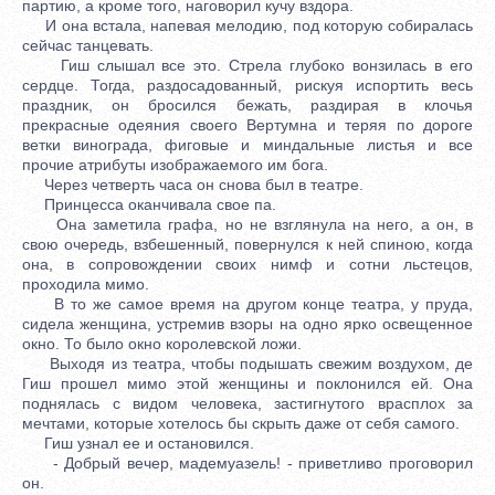
партию, а кроме того, наговорил кучу вздора.
И она встала, напевая мелодию, под которую собиралась
сейчас танцевать.
Гиш слышал все это. Стрела глубоко вонзилась в его
сердце. Тогда, раздосадованный, рискуя испортить весь
праздник, он бросился бежать, раздирая в клочья
прекрасные одеяния своего Вертумна и теряя по дороге
ветки винограда, фиговые и миндальные листья и все
прочие атрибуты изображаемого им бога.
Через четверть часа он снова был в театре.
Принцесса оканчивала свое па.
Она заметила графа, но не взглянула на него, а он, в
свою очередь, взбешенный, повернулся к ней спиною, когда
она, в сопровождении своих нимф и сотни льстецов,
проходила мимо.
В то же самое время на другом конце театра, у пруда,
сидела женщина, устремив взоры на одно ярко освещенное
окно. То было окно королевской ложи.
Выходя из театра, чтобы подышать свежим воздухом, де
Гиш прошел мимо этой женщины и поклонился ей. Она
поднялась с видом человека, застигнутого врасплох за
мечтами, которые хотелось бы скрыть даже от себя самого.
Гиш узнал ее и остановился.
- Добрый вечер, мадемуазель! - приветливо проговорил
он.