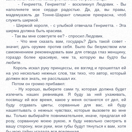
- Генриетта, Генриетта! - воскликнул Людовик. - Вы
наполняете мое сердце радостью. Да, да, вы правы,
мадемуазель де Тонне-Шарант слишком прекрасна, чтоб
служить ширмой.
- Ширмой короля, - с улыбкой отвечала Генриетта. - Эта
ширма должна быть красива.
- Так вы мне советуете ее? - спросил Людовик.
- Что мне сказать вам, государь? Дать такой совет -
значит, дать оружие против себя. Было бы безумством или
самомнением рекомендовать вам для отвода глаз женщину,
гораздо более красивую, чем та, которую вы будто бы
любите.
Король искал руку принцессы, ее взгляд и прошептал ей
на ухо несколько нежных слов, так тихо, что автор, который
должен все знать, не расслышал их.
Потом он громко прибавил:
- Ну хорошо, выберите сами ту, которая должна будет
излечить наших ревнивцев. Я буду за ней ухаживать,
посвящу ей все время, какое у меня останется от дел, ей
буду отдавать цветы, сорванные для вас, ей буду
нашептывать о нежных чувствах, которые вызовете во мне
вы. Только выбирайте повнимательнее, иначе, предлагая ей
розу, сорванную моею рукою, я буду невольно смотреть в
вашу сторону, мои руки, мои губы будут тянуться к вам, хотя
бы мою тайну угадала вся вселенная.