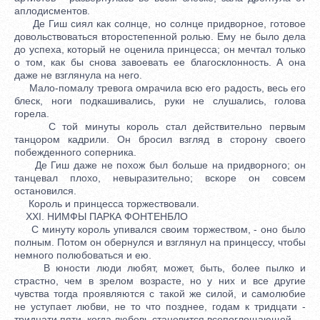
аплодисментов.
Де Гиш сиял как солнце, но солнце придворное, готовое
довольствоваться второстепенной ролью. Ему не было дела
до успеха, который не оценила принцесса; он мечтал только
о том, как бы снова завоевать ее благосклонность. А она
даже не взглянула на него.
Мало-помалу тревога омрачила всю его радость, весь его
блеск, ноги подкашивались, руки не слушались, голова
горела.
С той минуты король стал действительно первым
танцором кадрили. Он бросил взгляд в сторону своего
побежденного соперника.
Де Гиш даже не похож был больше на придворного; он
танцевал плохо, невыразительно; вскоре он совсем
остановился.
Король и принцесса торжествовали.
XXI. НИМФЫ ПАРКА ФОНТЕНБЛО
С минуту король упивался своим торжеством, - оно было
полным. Потом он обернулся и взглянул на принцессу, чтобы
немного полюбоваться и ею.
В юности люди любят, может, быть, более пылко и
страстно, чем в зрелом возрасте, но у них и все другие
чувства тогда проявляются с такой же силой, и самолюбие
не уступает любви, не то что позднее, годам к тридцати -
тридцати пяти, когда любовь становится всепоглощающей.