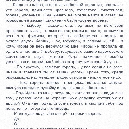
Когда эти слова, согретые любовной страстью, слетали с
уст короля, принцесса краснела, трепетала, счастливая,
гордая, упоенная. Она ничего не могла найти в ответ: ее
гордость, ее жажда поклонения были удовлетворены.
- Я выберу, - сказала она, поднимая на него свои
прекрасные глаза, - только не так, как вы просите, потому что
весь этот фимиам, который вы собираетесь сжигать на
алтаре другой богини, - ах, государь, я ревную к ней, - я
хочу, чтобы он весь вернулся ко мне, чтобы не пропала ни
одна его частица. Я выберу, государь, с вашего королевского
соизволения такую, которая будет наименее способна
увлечь вас и оставит мой образ нетронутым в вашей душе.
- По счастью, - заметил король, - у вас сердце но злое,
иначе я трепетал бы от вашей угрозы. Кроме того, среди
окружающих нас женщин трудно отыскать неприятное лицо.
Пока король говорил, принцесса встала со скамьи,
окинула взглядом лужайку и подозвала к себе короля.
- Подойдите ко мне, государь, - сказала она, - видите вы
там, у кустов жасмина, хорошенькую девушку, отставшую от
других? Она идет одна, опустив голову, и смотрит себе под
ноги, точно потеряла что-нибудь.
- Мадемуазель де Лавальер? - спросил король.
- Да.
- О!
- Разве она не нравится вам, государь?