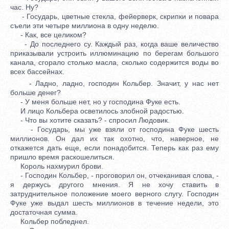
час. Ну?
- Государь, цветные стекла, фейерверк, скрипки и повара
съели эти четыре миллиона в одну неделю.
- Как, все целиком?
- До последнего су. Каждый раз, когда ваше величество
приказывали устроить иллюминацию по берегам большого
канала, сгорало столько масла, сколько содержится воды во
всех бассейнах.
- Ладно, ладно, господин Кольбер. Значит, у нас нет
больше денег?
- У меня больше нет, но у господина Фуке есть.
И лицо Кольбера осветилось злобной радостью.
- Что вы хотите сказать? - спросил Людовик.
- Государь, мы уже взяли от господина Фуке шесть
миллионов. Он дал их так охотно, что, наверное, не
откажется дать еще, если понадобится. Теперь как раз ему
пришло время раскошелиться.
Король нахмурил брови.
- Господин Кольбер, - проговорил он, отчеканивая слова, -
я держусь другого мнения. Я не хочу ставить в
затруднительное положение моего верного слугу. Господин
Фуке уже выдал шесть миллионов в течение недели, это
достаточная сумма.
Кольбер побледнел.