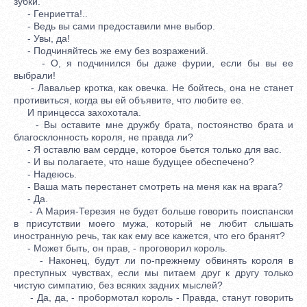
зубки.
- Генриетта!..
- Ведь вы сами предоставили мне выбор.
- Увы, да!
- Подчиняйтесь же ему без возражений.
- О, я подчинился бы даже фурии, если бы вы ее
выбрали!
- Лавальер кротка, как овечка. Не бойтесь, она не станет
противиться, когда вы ей объявите, что любите ее.
И принцесса захохотала.
- Вы оставите мне дружбу брата, постоянство брата и
благосклонность короля, не правда ли?
- Я оставлю вам сердце, которое бьется только для вас.
- И вы полагаете, что наше будущее обеспечено?
- Надеюсь.
- Ваша мать перестанет смотреть на меня как на врага?
- Да.
- А Мария-Терезия не будет больше говорить поиспански
в присутствии моего мужа, который не любит слышать
иностранную речь, так как ему все кажется, что его бранят?
- Может быть, он прав, - проговорил король.
- Наконец, будут ли по-прежнему обвинять короля в
преступных чувствах, если мы питаем друг к другу только
чистую симпатию, без всяких задних мыслей?
- Да, да, - пробормотал король - Правда, станут говорить