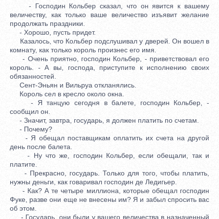
- Господин Кольбер сказал, что он явится к вашему
величеству, как только ваше величество изъявит желание
продолжать праздники.
- Хорошо, пусть придет.
Казалось, что Кольбер подслушивал у дверей. Он вошел в
комнату, как только король произнес его имя.
- Очень приятно, господин Кольбер, - приветствовал его
король. - А вы, господа, приступите к исполнению своих
обязанностей.
Сент-Эньян и Вильруа откланялись.
Король сел в кресло около окна.
- Я танцую сегодня в балете, господин Кольбер, -
сообщил он.
- Значит, завтра, государь, я должен платить по счетам.
- Почему?
- Я обещал поставщикам оплатить их счета на другой
день после балета.
- Ну что же, господин Кольбер, если обещали, так и
платите.
- Прекрасно, государь. Только для того, чтобы платить,
нужны деньги, как говаривал господин де Ледигьер.
- Как? А те четыре миллиона, которые обещал господин
Фуке, разве они еще не внесены им? Я и забыл спросить вас
об этом.
- Государь, они были у вашего величества в назначенный