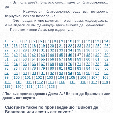
- Вы полагаете?.. Благосклонно... кажется, благосклонно...
да.
- Разумеется, благосклонно; ведь вы, по-моему,
вернулись без его позволения?
- Это правда, и мне кажется, что вы правы, мадемуазель.
А не видели ли вы где-нибудь здесь виконта де Бражелона?
При этом имени Лавальер вздрогнула.
[
1
] [
2
] [
3
] [
4
] [
5
] [
6
] [
7
] [
8
] [
9
] [
10
] [
11
] [
12
] [
13
] [
14
]
[
15
] [
16
] [
17
] [
18
] [
19
] [
20
] [
21
] [
22
] [
23
] [
24
] [
25
] [
26
]
[
27
] [
28
] [
29
] [
30
] [
31
] [
32
] [
33
] [
34
] [
35
] [
36
] [
37
] [
38
]
[
39
] [
40
] [
41
] [
42
] [
43
] [
44
] [
45
] [
46
] [ 47 ] [
48
] [
49
] [
50
]
[
51
] [
52
] [
53
] [
54
] [
55
] [
56
] [
57
] [
58
] [
59
] [
60
] [
61
] [
62
]
[
63
] [
64
] [
65
] [
66
] [
67
] [
68
] [
69
] [
70
] [
71
] [
72
] [
73
] [
74
]
[
75
] [
76
] [
77
] [
78
] [
79
] [
80
] [
81
] [
82
] [
83
] [
84
] [
85
] [
86
]
[
87
] [
88
] [
89
] [
90
] [
91
] [
92
] [
93
] [
94
] [
95
] [
96
] [
97
] [
98
]
[
99
] [
100
] [
101
] [
102
] [
103
] [
104
] [
105
] [
106
] [
107
] [
108
]
[
109
] [
110
] [
111
] [
112
] [
113
] [
114
] [
115
] [
116
] [
117
] [
118
]
[
119
] [
120
] [
121
] [
122
] [
123
]
/ Полные произведения / Дюма А. / Виконт де Бражелон или
десять лет спустя
Смотрите также по произведению "Виконт де
Бражелон или десять лет спустя" :