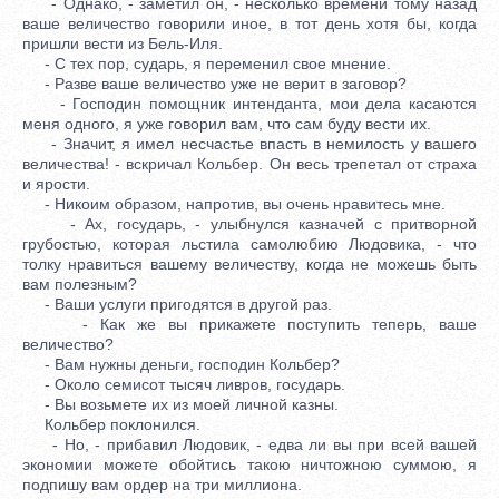
- Однако, - заметил он, - несколько времени тому назад
ваше величество говорили иное, в тот день хотя бы, когда
пришли вести из Бель-Иля.
- С тех пор, сударь, я переменил свое мнение.
- Разве ваше величество уже не верит в заговор?
- Господин помощник интенданта, мои дела касаются
меня одного, я уже говорил вам, что сам буду вести их.
- Значит, я имел несчастье впасть в немилость у вашего
величества! - вскричал Кольбер. Он весь трепетал от страха
и ярости.
- Никоим образом, напротив, вы очень нравитесь мне.
- Ах, государь, - улыбнулся казначей с притворной
грубостью, которая льстила самолюбию Людовика, - что
толку нравиться вашему величеству, когда не можешь быть
вам полезным?
- Ваши услуги пригодятся в другой раз.
- Как же вы прикажете поступить теперь, ваше
величество?
- Вам нужны деньги, господин Кольбер?
- Около семисот тысяч ливров, государь.
- Вы возьмете их из моей личной казны.
Кольбер поклонился.
- Но, - прибавил Людовик, - едва ли вы при всей вашей
экономии можете обойтись такою ничтожною суммою, я
подпишу вам ордер на три миллиона.