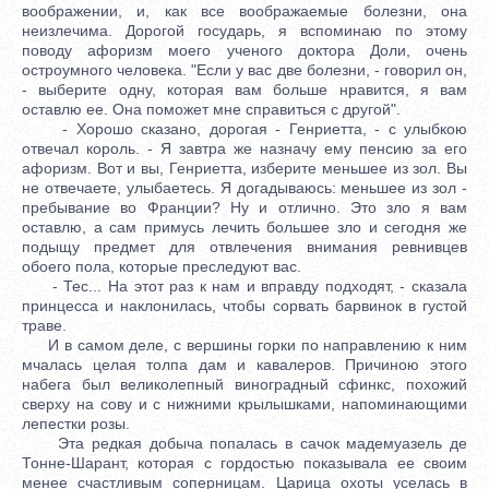
воображении, и, как все воображаемые болезни, она
неизлечима. Дорогой государь, я вспоминаю по этому
поводу афоризм моего ученого доктора Доли, очень
остроумного человека. "Если у вас две болезни, - говорил он,
- выберите одну, которая вам больше нравится, я вам
оставлю ее. Она поможет мне справиться с другой".
- Хорошо сказано, дорогая - Генриетта, - с улыбкою
отвечал король. - Я завтра же назначу ему пенсию за его
афоризм. Вот и вы, Генриетта, изберите меньшее из зол. Вы
не отвечаете, улыбаетесь. Я догадываюсь: меньшее из зол -
пребывание во Франции? Ну и отлично. Это зло я вам
оставлю, а сам примусь лечить большее зло и сегодня же
подыщу предмет для отвлечения внимания ревнивцев
обоего пола, которые преследуют вас.
- Тес... На этот раз к нам и вправду подходят, - сказала
принцесса и наклонилась, чтобы сорвать барвинок в густой
траве.
И в самом деле, с вершины горки по направлению к ним
мчалась целая толпа дам и кавалеров. Причиною этого
набега был великолепный виноградный сфинкс, похожий
сверху на сову и с нижними крылышками, напоминающими
лепестки розы.
Эта редкая добыча попалась в сачок мадемуазель де
Тонне-Шарант, которая с гордостью показывала ее своим
менее счастливым соперницам. Царица охоты уселась в