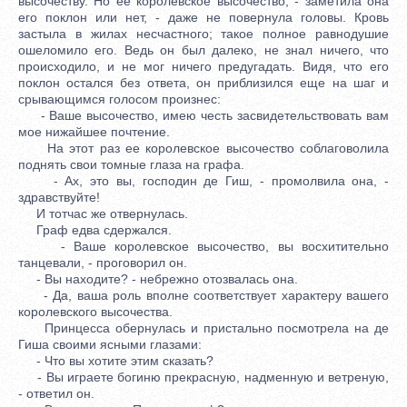
высочеству. Но ее королевское высочество, - заметила она
его поклон или нет, - даже не повернула головы. Кровь
застыла в жилах несчастного; такое полное равнодушие
ошеломило его. Ведь он был далеко, не знал ничего, что
происходило, и не мог ничего предугадать. Видя, что его
поклон остался без ответа, он приблизился еще на шаг и
срывающимся голосом произнес:
- Ваше высочество, имею честь засвидетельствовать вам
мое нижайшее почтение.
На этот раз ее королевское высочество соблаговолила
поднять свои томные глаза на графа.
- Ах, это вы, господин де Гиш, - промолвила она, -
здравствуйте!
И тотчас же отвернулась.
Граф едва сдержался.
- Ваше королевское высочество, вы восхитительно
танцевали, - проговорил он.
- Вы находите? - небрежно отозвалась она.
- Да, ваша роль вполне соответствует характеру вашего
королевского высочества.
Принцесса обернулась и пристально посмотрела на де
Гиша своими ясными глазами:
- Что вы хотите этим сказать?
- Вы играете богиню прекрасную, надменную и ветреную,
- ответил он.