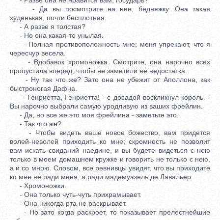
- Да вы посмотрите на нее, бедняжку. Она такая
худенькая, почти бесплотная.
- А разве я толстая?
- Но она какая-то унылая.
- Полная противоположность мне; меня упрекают, что я
чересчур весела.
- Вдобавок хромоножка. Смотрите, она нарочно всех
пропустила вперед, чтобы не заметили ее недостатка.
- Ну так что же? Зато она не убежит от Аполлона, как
быстроногая Дафна.
- Генриетта, Генриетта! - с досадой воскликнул король. -
Вы нарочно выбрали самую уродливую из ваших фрейлин.
- Да, но все же это моя фрейлина - заметьте это.
- Так что же?
- Чтобы видеть ваше новое божество, вам придется
волей-неволей приходить ко мне; скромность не позволит
вам искать свиданий наедине, и вы будете видеться с нею
только в моем домашнем кружке и говорить не только с нею,
а и со мною. Словом, все ревнивцы увидят, что вы приходите
ко мне не ради меня, а ради мадемуазель де Лавальер.
- Хромоножки.
- Она только чуть-чуть прихрамывает.
- Она никогда рта не раскрывает.
- Но зато когда раскроет, то показывает прелестнейшие