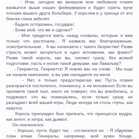
- Итак, сегодня же вечером мое любовное пламя
взовьется выше наших фейерверков и будет гореть ярче
плошек вашего друга Кольбера. У королев и у принца от его
блеска глаза заболят.
- Будьте осторожны, государь!
- Боже мой, что же я сделал?
- Мне придется взять назад похвалы, которые я вам
только что расточала... Я назвала вас благоразумным,
осмотрительным... А вы начинаете с такого безумства! Разве
страсть может загореться в одно мгновение, как факел?
Разве такой король, как вы, сможет сразу, без всякой
подготовки, пасть к ногам такой девушки, как Лавальер?
- Генриетта, Генриетта! Я ловлю вас на слове... Мы еще
не начали кампанию, а вы уже нападаете на меня.
- Нет, я только предостерегаю вас Пусть пламя
разгорается постепенно, понемногу, а не мгновенно Если вы
проявите такой пыл, никто не поверит, что вы влюбились, а
подумают, что вы помешались, если только сразу не
разгадают всей вашей игры. Люди иногда не столь глупы, как
кажутся.
Король принужден бью признать, что принцесса мудра,
как ангел, и хитра, как дьявол.
Он поклонился.
- Хорошо, пусть будет так, - согласился он. - Я обдумаю
план атаки. Генералы, например, мой кузен Конде,