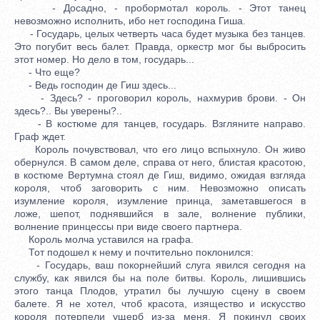
- Досадно, - пробормотал король. - Этот танец
невозможно исполнить, ибо нет господина Гиша.
- Государь, целых четверть часа будет музыка без танцев.
Это погубит весь балет. Правда, оркестр мог бы выбросить
этот номер. Но дело в том, государь...
- Что еще?
- Ведь господин де Гиш здесь...
- Здесь? - проговорил король, нахмурив брови. - Он
здесь?.. Вы уверены?..
- В костюме для танцев, государь. Взгляните направо.
Граф ждет.
Король почувствовал, что его лицо вспыхнуло. Он живо
обернулся. В самом деле, справа от него, блистая красотою,
в костюме Вертумна стоял де Гиш, видимо, ожидая взгляда
короля, чтоб заговорить с ним. Невозможно описать
изумление короля, изумление принца, заметавшегося в
ложе, шепот, поднявшийся в зале, волнение публики,
волнение принцессы при виде своего партнера.
Король молча уставился на графа.
Тот подошел к нему и почтительно поклонился:
- Государь, ваш покорнейший слуга явился сегодня на
службу, как явился бы на поле битвы. Король, лишившись
этого танца Плодов, утратил бы лучшую сцену в своем
балете. Я не хотел, чтоб красота, изящество и искусство
короля потерпели ущерб из-за меня. Я покинул своих