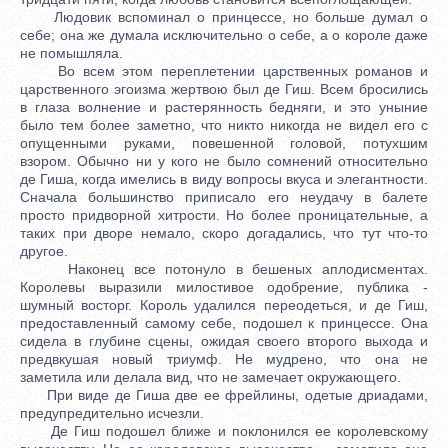
Людовик вспоминал о принцессе, но больше думал о
себе; она же думала исключительно о себе, а о короле даже
не помышляла.
Во всем этом переплетении царственных романов и
царственного эгоизма жертвою был де Гиш. Всем бросились
в глаза волнение и растерянность бедняги, и это уныние
было тем более заметно, что никто никогда не видел его с
опущенными руками, повешенной головой, потухшим
взором. Обычно ни у кого не было сомнений относительно
де Гиша, когда имелись в виду вопросы вкуса и элегантности.
Сначала большинство приписало его неудачу в балете
просто придворной хитрости. Но более проницательные, а
таких при дворе немало, скоро догадались, что тут что-то
другое.
Наконец все потонуло в бешеных аплодисментах.
Королевы выразили милостивое одобрение, публика -
шумный восторг. Король удалился переодеться, и де Гиш,
предоставленный самому себе, подошел к принцессе. Она
сидела в глубине сцены, ожидая своего второго выхода и
предвкушая новый триумф. Не мудрено, что она не
заметила или делала вид, что не замечает окружающего.
При виде де Гиша две ее фрейлины, одетые дриадами,
предупредительно исчезли.
Де Гиш подошел ближе и поклонился ее королевскому