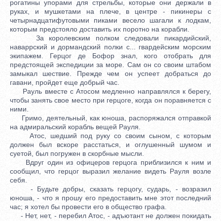
рогатины упорами для стрельбы, которые они держали в
руках, и мушкетами на плече, в центре - пикинеры с
четырнадцатифутовыми пиками весело шагали к лодкам,
которым предстояло доставить их поротно на корабли.
За королевским полком следовали пикардийский,
наваррский и дормандский полки с... гвардейским морским
экипажем. Герцог де Бофор знал, кого отобрать для
предстоящей экспедиции за море. Сам он со своим штабом
замыкал шествие. Прежде чем он успеет добраться до
гавани, пройдет еще добрый час.
Рауль вместе с Атосом медленно направлялся к берегу,
чтобы занять свое место при герцоге, когда он поравняется с
ними.
Гримо, деятельный, как юноша, распоряжался отправкой
на адмиральский корабль вещей Рауля.
Атос, шедший под руку со своим сыном, с которым
должен был вскоре расстаться, и оглушенный шумом и
суетой, был погружен в скорбные мысли.
Вдруг один из офицеров герцога приблизился к ним и
сообщил, что герцог выразил желание видеть Рауля возле
себя.
- Будьте добры, сказать герцогу, сударь, - возразил
юноша, - что я прошу его предоставить мне этот последний
час; я хотел бы провести его в общество графа.
- Нет, нет, - перебил Атос, - адъютант не должен покидать