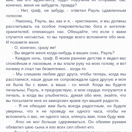
конечно, меня не забудете, правда?
- Нет, граф, не забуду, - ответил Рауль сдавленным
голосом.
- Наконец, Рауль, вы, как и я, - христианин, и мы должны
рассчитывать на особое покровительство бога и ангелов-
хранителей, опекающих нас. Обещайте, что если с вами
случится несчастье, то вы прежде всего вспомните обо мне.
И позовете меня.
- О, конечно, сразу же!
- Вы видите меня когда-нибудь в ваших снах, Рауль?
- Каждую ночь, граф. В моем раннем детстве я видел вас
спокойным и ласковым, и вы клали руку на мою голову, и вот
почему я спал так безмятежно... когда-то.
- Мы слишком любим друг друга, чтобы теперь, когда мы
расстаемся, наши души не сопровождали одна другую и моя
не была бы с вами, а ваша - со мной. Когда вы будете
печальны, Рауль, я предчувствую, и мое сердце погрузится в
печаль, а когда вы улыбнетесь, думая обо мне, знайте, что
вы посылаете мне из заморских краев луч вашей радости.
- Я не обещаю вам быть всегда радостным, но будьте
уверены, что я не проведу ни одного часа, чтобы не
вспомнить о вас, ни одного часа, клянусь вам, пока буду жив.
Атос не мог больше сдерживаться. Он обеими руками
обхватил шею сына и изо всех сил обнял его.