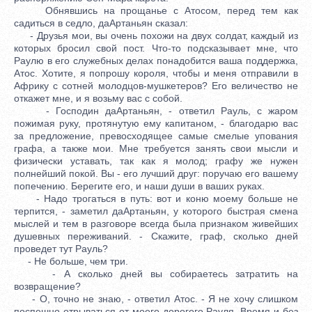
Обнявшись на прощанье с Атосом, перед тем как
садиться в седло, даАртаньян сказал:
- Друзья мои, вы очень похожи на двух солдат, каждый из
которых бросил свой пост. Что-то подсказывает мне, что
Раулю в его служебных делах понадобится ваша поддержка,
Атос. Хотите, я попрошу короля, чтобы и меня отправили в
Африку с сотней молодцов-мушкетеров? Его величество не
откажет мне, и я возьму вас с собой.
- Господин даАртаньян, - ответил Рауль, с жаром
пожимая руку, протянутую ему капитаном, - благодарю вас
за предложение, превосходящее самые смелые упования
графа, а также мои. Мне требуется занять свои мысли и
физически уставать, так как я молод; графу же нужен
полнейший покой. Вы - его лучший друг: поручаю его вашему
попечению. Берегите его, и наши души в ваших руках.
- Надо трогаться в путь: вот и коню моему больше не
терпится, - заметил даАртаньян, у которого быстрая смена
мыслей и тем в разговоре всегда была признаком живейших
душевных переживаний. - Скажите, граф, сколько дней
проведет тут Рауль?
- Не больше, чем три.
- А сколько дней вы собираетесь затратить на
возвращение?
- О, точно не знаю, - ответил Атос. - Я не хочу слишком
поспешно отрываться от моего дорогого Рауля. Время и без