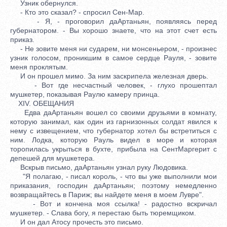
Узник обернулся.
- Кто это сказал? - спросил Сен-Мар.
- Я, - проговорил даАртаньян, появляясь перед
губернатором. - Вы хорошо знаете, что на этот счет есть
приказ.
- Не зовите меня ни сударем, ни монсеньером, - произнес
узник голосом, проникшим в самое сердце Рауля, - зовите
меня проклятым.
И он прошел мимо. За ним заскрипела железная дверь.
- Вот где несчастный человек, - глухо прошептал
мушкетер, показывая Раулю камеру принца.
XIV. ОБЕЩАНИЯ
Едва даАртаньян вошел со своими друзьями в комнату,
которую занимал, как один из гарнизонных солдат явился к
нему с извещением, что губернатор хотел бы встретиться с
ним. Лодка, которую Рауль видел в море и которая
торопилась укрыться в бухте, прибыла на СентМаргерит с
депешей для мушкетера.
Вскрыв письмо, даАртаньян узнал руку Людовика.
"Я полагаю, - писал король, - что вы уже выполнили мои
приказания, господин даАртаньян; поэтому немедленно
возвращайтесь в Париж; вы найдете меня в моем Лувре".
- Вот и кончена моя ссылка! - радостно вскричал
мушкетер. - Слава богу, я перестаю быть тюремщиком.
И он дал Атосу прочесть это письмо.