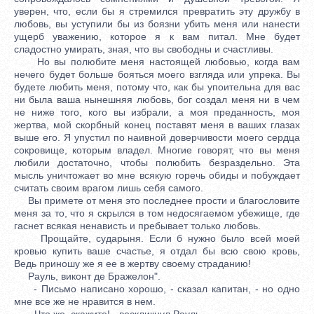
уверен, что, если бы я стремился превратить эту дружбу в
любовь, вы уступили бы из боязни убить меня или нанести
ущерб уважению, которое я к вам питал. Мне будет
сладостно умирать, зная, что вы свободны и счастливы.
Но вы полюбите меня настоящей любовью, когда вам
нечего будет больше бояться моего взгляда или упрека. Вы
будете любить меня, потому что, как бы упоительна для вас
ни была ваша нынешняя любовь, бог создал меня ни в чем
не ниже того, кого вы избрали, а моя преданность, моя
жертва, мой скорбный конец поставят меня в ваших глазах
выше его. Я упустил по наивной доверчивости моего сердца
сокровище, которым владел. Многие говорят, что вы меня
любили достаточно, чтобы полюбить безраздельно. Эта
мысль уничтожает во мне всякую горечь обиды и побуждает
считать своим врагом лишь себя самого.
Вы примете от меня это последнее прости и благословите
меня за то, что я скрылся в том недосягаемом убежище, где
гаснет всякая ненависть и пребывает только любовь.
Прощайте, сударыня. Если б нужно было всей моей
кровью купить ваше счастье, я отдал бы всю свою кровь,
Ведь приношу же я ее в жертву своему страданию!
Рауль, виконт де Бражелон".
- Письмо написано хорошо, - сказал капитан, - но одно
мне все же не нравится в нем.
- Что же, скажите! - воскликнул Рауль.