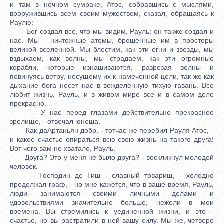
и там в ночном сумраке, Атос, собравшись с мыслями,
вооружившись всем своим мужеством, сказал, обращаясь к
Раулю:
- Бог создал все, что мы видим, Рауль; он также создал и
нас. Мы - ничтожные атомы, брошенные им в просторы
великой вселенной. Мы блестим, как эти огни и звезды, мы
вздыхаем, как волны, мы страдаем, как эти огромные
корабли, которые изнашиваются, разрезая волны и
повинуясь ветру, несущему их к намеченной цели, так же как
дыхание бога несет нас в вожделенную тихую гавань. Все
любит жизнь, Рауль, и в живом мире все и в самом деле
прекрасно.
- У нас перед глазами действительно прекрасное
зрелище, - отвечал юноша.
- Как даАртаньян добр, - тотчас же перебил Рауля Атос, -
и какое счастье опираться всю свою жизнь на такого друга!
Вот чего вам не хватало, Рауль.
- Друга? Это у меня не было друга? - воскликнул молодой
человек.
- Господин де Гиш - славный товарищ, - холодно
продолжал граф, - но мне кажется, что в ваше время, Рауль,
люди занимаются своими личными делами и
удовольствиями значительно больше, нежели в мои
времена. Вы стремились к уединенной жизни, и это -
счастье, но вы растратили в ней вашу силу. Мы же, четверо