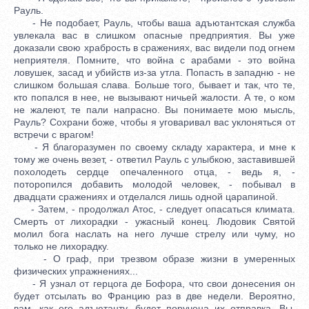
Рауль.
- Не подобает, Рауль, чтобы ваша адъютантская служба
увлекала вас в слишком опасные предприятия. Вы уже
доказали свою храбрость в сражениях, вас видели под огнем
неприятеля. Помните, что война с арабами - это война
ловушек, засад и убийств из-за утла. Попасть в западню - не
слишком большая слава. Больше того, бывает и так, что те,
кто попался в нее, не вызывают ничьей жалости. А те, о ком
не жалеют, те пали напрасно. Вы понимаете мою мысль,
Рауль? Сохрани боже, чтобы я уговаривал вас уклоняться от
встречи с врагом!
- Я благоразумен по своему складу характера, и мне к
тому же очень везет, - ответил Рауль с улыбкою, заставившей
похолодеть сердце опечаленного отца, - ведь я, -
поторопился добавить молодой человек, - побывал в
двадцати сражениях и отделался лишь одной царапиной.
- Затем, - продолжал Атос, - следует опасаться климата.
Смерть от лихорадки - ужасный конец. Людовик Святой
молил бога наслать на него лучше стрелу или чуму, но
только не лихорадку.
- О граф, при трезвом образе жизни в умеренных
физических упражнениях...
- Я узнал от герцога де Бофора, что свои донесения он
будет отсылать во Францию раз в две недели. Вероятно,
вам, как его адъютанту, будет поручена их отправка. Вы,