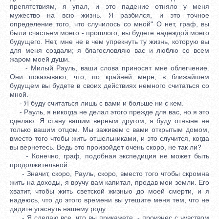
препятствиям, я упал, и это падение отняло у меня
мужество на всю жизнь. Я разбился, и это точное
определение того, что случилось со мной" О нет, граф, вы
были счастьем моего - прошлого, вы будете надеждой моего
будущего. Нет, мне не в чем упрекнуть ту жизнь, которую вы
для меня создали; я благословляю вас и люблю со всем
жаром моей души.
- Милый Рауль, ваши слова приносят мне облегчение.
Они показывают, что, по крайней мере, в ближайшем
будущем вы будете в своих действиях немного считаться со
мной.
- Я буду считаться лишь с вами и больше ни с кем.
- Рауль, я никогда не делал этого прежде для вас, но я это
сделаю. Я стану вашим верным другом, я буду отныне не
только вашим отцом. Мы заживем с вами открытым домом,
вместо того чтобы жить отшельниками, и это случится, когда
вы вернетесь. Ведь это произойдет очень скоро, не так ли?
- Конечно, граф, подобная экспедиция не может быть
продолжительной.
- Значит, скоро, Рауль, скоро, вместо того чтобы скромна
жить на доходы, я вручу вам капитал, продав мои земли. Его
хватит, чтобы жить светской жизнью до моей смерти, и я
надеюсь, что до этого времени вы утешите меня тем, что не
дадите угаснуть нашему роду.
- Я сделаю все, что вы прикажете, - произнес с чувством