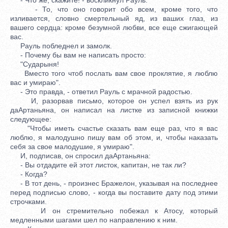
- То, что оно говорит обо всем, кроме того, что
изливается, словно смертельный яд, из ваших глаз, из
вашего сердца: кроме безумной любви, все еще сжигающей
вас.
Рауль побледнел и замолк.
- Почему бы вам не написать просто:
"Сударыня!
Вместо того чтоб послать вам свое проклятие, я люблю
вас и умираю".
- Это правда, - ответил Рауль с мрачной радостью.
И, разорвав письмо, которое он успел взять из рук
даАртаньяна, он написал на листке из записной книжки
следующее:
"Чтобы иметь счастье сказать вам еще раз, что я вас
люблю, я малодушно пишу вам об этом, и, чтобы наказать
себя за свое малодушие, я умираю".
И, подписав, он спросил даАртаньяна:
- Вы отдадите ей этот листок, капитан, не так ли?
- Когда?
- В тот день, - произнес Бражелон, указывая на последнее
перед подписью слово, - когда вы поставите дату под этими
строчками.
И он стремительно побежал к Атосу, который
медленными шагами шел по направлению к ним.