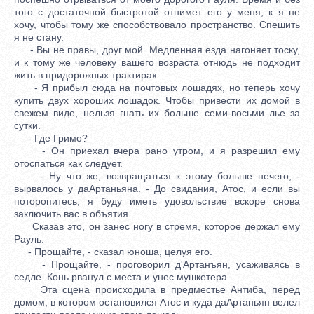
того с достаточной быстротой отнимет его у меня, к я не
хочу, чтобы тому же способствовало пространство. Спешить
я не стану.
- Вы не правы, друг мой. Медленная езда нагоняет тоску,
и к тому же человеку вашего возраста отнюдь не подходит
жить в придорожных трактирах.
- Я прибыл сюда на почтовых лошадях, но теперь хочу
купить двух хороших лошадок. Чтобы привести их домой в
свежем виде, нельзя гнать их больше семи-восьми лье за
сутки.
- Где Гримо?
- Он приехал вчера рано утром, и я разрешил ему
отоспаться как следует.
- Ну что же, возвращаться к этому больше нечего, -
вырвалось у даАртаньяна. - До свидания, Атос, и если вы
поторопитесь, я буду иметь удовольствие вскоре снова
заключить вас в объятия.
Сказав это, он занес ногу в стремя, которое держал ему
Рауль.
- Прощайте, - сказал юноша, целуя его.
- Прощайте, - проговорил д'Артанъян, усаживаясь в
седле. Конь рванул с места и унес мушкетера.
Эта сцена происходила в предместье Антиба, перед
домом, в котором остановился Атос и куда даАртаньян велел