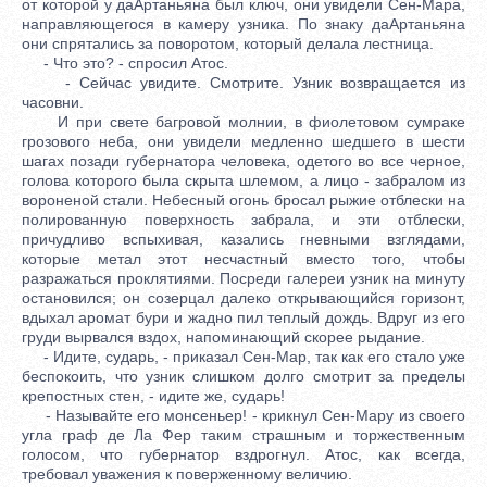
от которой у даАртаньяна был ключ, они увидели Сен-Мара,
направляющегося в камеру узника. По знаку даАртаньяна
они спрятались за поворотом, который делала лестница.
- Что это? - спросил Атос.
- Сейчас увидите. Смотрите. Узник возвращается из
часовни.
И при свете багровой молнии, в фиолетовом сумраке
грозового неба, они увидели медленно шедшего в шести
шагах позади губернатора человека, одетого во все черное,
голова которого была скрыта шлемом, а лицо - забралом из
вороненой стали. Небесный огонь бросал рыжие отблески на
полированную поверхность забрала, и эти отблески,
причудливо вспыхивая, казались гневными взглядами,
которые метал этот несчастный вместо того, чтобы
разражаться проклятиями. Посреди галереи узник на минуту
остановился; он созерцал далеко открывающийся горизонт,
вдыхал аромат бури и жадно пил теплый дождь. Вдруг из его
груди вырвался вздох, напоминающий скорее рыдание.
- Идите, сударь, - приказал Сен-Мар, так как его стало уже
беспокоить, что узник слишком долго смотрит за пределы
крепостных стен, - идите же, сударь!
- Называйте его монсеньер! - крикнул Сен-Мару из своего
угла граф де Ла Фер таким страшным и торжественным
голосом, что губернатор вздрогнул. Атос, как всегда,
требовал уважения к поверженному величию.