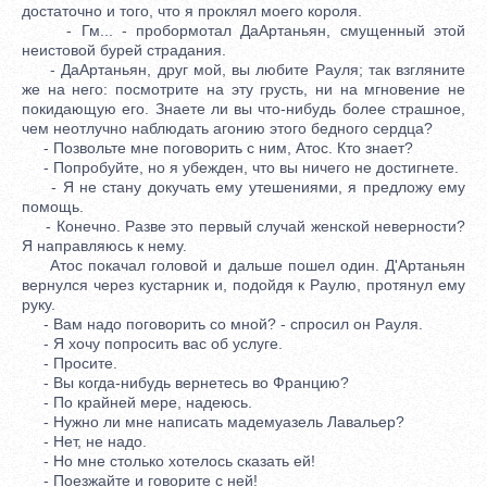
достаточно и того, что я проклял моего короля.
- Гм... - пробормотал ДаАртаньян, смущенный этой
неистовой бурей страдания.
- ДаАртаньян, друг мой, вы любите Рауля; так взгляните
же на него: посмотрите на эту грусть, ни на мгновение не
покидающую его. Знаете ли вы что-нибудь более страшное,
чем неотлучно наблюдать агонию этого бедного сердца?
- Позвольте мне поговорить с ним, Атос. Кто знает?
- Попробуйте, но я убежден, что вы ничего не достигнете.
- Я не стану докучать ему утешениями, я предложу ему
помощь.
- Конечно. Разве это первый случай женской неверности?
Я направляюсь к нему.
Атос покачал головой и дальше пошел один. Д'Артаньян
вернулся через кустарник и, подойдя к Раулю, протянул ему
руку.
- Вам надо поговорить со мной? - спросил он Рауля.
- Я хочу попросить вас об услуге.
- Просите.
- Вы когда-нибудь вернетесь во Францию?
- По крайней мере, надеюсь.
- Нужно ли мне написать мадемуазель Лавальер?
- Нет, не надо.
- Но мне столько хотелось сказать ей!
- Поезжайте и говорите с ней!