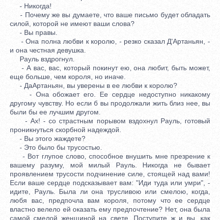
- Никогда!
- Почему же вы думаете, что ваше письмо будет обладать
силой, которой не имеют ваши слова?
- Вы правы.
- Она полна любви к королю, - резко сказал Д'Артаньян, -
и она честная девушка.
Рауль вздрогнул.
- А вас, вас, который покинут ею, она любит, быть может,
еще больше, чем короля, но иначе.
- ДаАртаньян, вы уверены в ее любви к королю?
- Она обожает его. Ее сердце недоступно никакому
другому чувству. Но если б вы продолжали жить близ нее, вы
были бы ее лучшим другом.
- Ах! - со страстным порывом вздохнул Рауль, готовый
проникнуться скорбной надеждой.
- Вы этого жаждете?
- Это было бы трусостью.
- Вот глупое слово, способное внушить мне презрение к
вашему разуму, мой милый Рауль. Никогда не бывает
проявлением трусости подчинение силе, стоящей над вами!
Если ваше сердце подсказывает вам: "Иди туда или умри", -
идите, Рауль. Была ли она трусливою или смелою, когда,
любя вас, предпочла вам короля, потому что ее сердце
властно велело ей оказать ему предпочтение? Нет, она была
самой смелой женщиной на свете. Поступите ж и вы, как