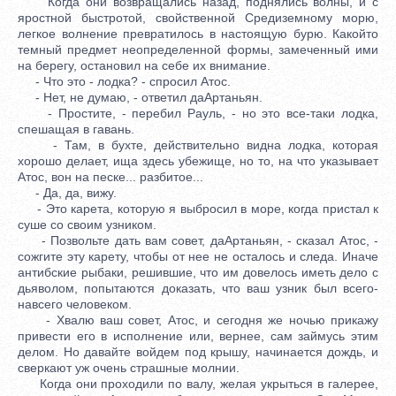
Когда они возвращались назад, поднялись волны, и с
яростной быстротой, свойственной Средиземному морю,
легкое волнение превратилось в настоящую бурю. Какойто
темный предмет неопределенной формы, замеченный ими
на берегу, остановил на себе их внимание.
- Что это - лодка? - спросил Атос.
- Нет, не думаю, - ответил даАртаньян.
- Простите, - перебил Рауль, - но это все-таки лодка,
спешащая в гавань.
- Там, в бухте, действительно видна лодка, которая
хорошо делает, ища здесь убежище, но то, на что указывает
Атос, вон на песке... разбитое...
- Да, да, вижу.
- Это карета, которую я выбросил в море, когда пристал к
суше со своим узником.
- Позвольте дать вам совет, даАртаньян, - сказал Атос, -
сожгите эту карету, чтобы от нее не осталось и следа. Иначе
антибские рыбаки, решившие, что им довелось иметь дело с
дьяволом, попытаются доказать, что ваш узник был всего-
навсего человеком.
- Хвалю ваш совет, Атос, и сегодня же ночью прикажу
привести его в исполнение или, вернее, сам займусь этим
делом. Но давайте войдем под крышу, начинается дождь, и
сверкают уж очень страшные молнии.
Когда они проходили по валу, желая укрыться в галерее,