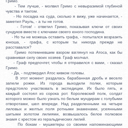
Гримо.
- Тем лучше, - молвил Гримо с невыразимой глубиной
чувства и тактом.
- Но посадка на суда, сколько я вижу, уже начинается, -
заметил Рауль, - а ты не готов.
- Готов! - ответил Гримо, показывая ключи от своих
сундуков вместе с ключами своего юного господина.
- Но ты не можешь оставить графа, - попытался возразить
юноша, - графа, с которым ты никогда прежде не
расставался?
Гримо потемневшим взором взглянул на Атоса, как бы
сравнивая силу своих хозяев. Граф молчал.
- Граф предпочтет, чтобы я отправился с вами, - сказал
Гримо.
- Да, - подтвердил Атос кивком головы.
В этот момент раздалась барабанная дробь и весело
запели рожки. Из города выходили полки, которым
предстояло участвовать в экспедиции. Их было пять, и
каждый состоял из сорока рот. Королевский полк, солдат
которого можно было узнать по белым мундирам с голубыми
отворотами, шел впереди. Над разделенными на четыре
лиловых и желтых поля ротными знаменами, усеянными
шитыми золотом лилиями, возвышалось белое полковое
знамя с крестом из геральдических лилий.
По бокам - мушкетеры со своими напоминающими