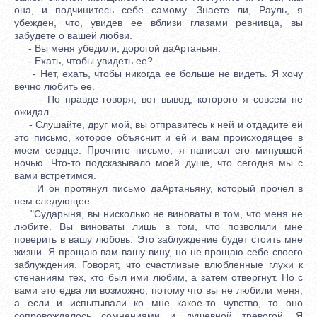
она, и подчинитесь себе самому. Знаете ли, Рауль, я
убежден, что, увидев ее вблизи глазами ревнивца, вы
забудете о вашей любви.
- Вы меня убедили, дорогой даАртаньян.
- Ехать, чтобы увидеть ее?
- Нет, ехать, чтобы никогда ее больше не видеть. Я хочу
вечно любить ее.
- По правде говоря, вот вывод, которого я совсем не
ожидал.
- Слушайте, друг мой, вы отправитесь к ней и отдадите ей
это письмо, которое объяснит и ей и вам происходящее в
моем сердце. Прочтите письмо, я написал его минувшей
ночью. Что-то подсказывало моей душе, что сегодня мы с
вами встретимся.
И он протянул письмо даАртаньяну, который прочел в
нем следующее:
"Сударыня, вы нисколько не виноваты в том, что меня не
любите. Вы виноваты лишь в том, что позволили мне
поверить в вашу любовь. Это заблуждение будет стоить мне
жизни. Я прощаю вам вашу вину, но не прощаю себе своего
заблуждения. Говорят, что счастливые влюбленные глухи к
стенаниям тех, кто был ими любим, а затем отвергнут. Но с
вами это едва ли возможно, потому что вы не любили меня,
а если и испытывали ко мне какое-то чувство, то оно
сопровождалось сомнениями и душевной тревогой. Я