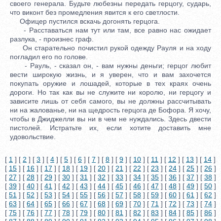
своего генерала. Будьте любезны передать герцогу, сударь,
что виконт без промедления явится к его светлости.
Офицер пустился вскачь догонять герцога.
- Расставаться нам тут или там, все равно нас ожидает
разлука, - произнес граф.
Он старательно почистил рукой одежду Рауля и на ходу
погладил его по голове.
- Рауль, - сказал он, - вам нужны деньги; герцог любит
вести широкую жизнь, и я уверен, что и вам захочется
покупать оружие и лошадей, которые в тех краях очень
дороги. Но так как вы не служите ни королю, ни герцогу и
зависите лишь от себя самого, вы не должны рассчитывать
ни на жалованье, ни на щедрость герцога де Бофора. Я хочу,
чтобы в Джиджелли вы ни в чем не нуждались. Здесь двести
пистолей. Истратьте их, если хотите доставить мне
удовольствие.
[
1
] [
2
] [
3
] [
4
] [
5
] [
6
] [
7
] [
8
] [
9
] [
10
] [
11
] [
12
] [
13
] [
14
]
[
15
] [
16
] [
17
] [
18
] [
19
] [
20
] [
21
] [
22
] [
23
] [
24
] [
25
] [
26
]
[
27
] [
28
] [
29
] [
30
] [
31
] [
32
] [
33
] [
34
] [
35
] [
36
] [
37
] [
38
]
[
39
] [
40
] [
41
] [
42
] [
43
] [
44
] [
45
] [
46
] [
47
] [
48
] [
49
] [
50
]
[
51
] [
52
] [
53
] [
54
] [
55
] [
56
] [
57
] [
58
] [
59
] [
60
] [
61
] [
62
]
[
63
] [
64
] [
65
] [
66
] [
67
] [
68
] [
69
] [
70
] [
71
] [
72
] [
73
] [
74
]
[
75
] [
76
] [
77
] [
78
] [
79
] [
80
] [
81
] [
82
] [
83
] [
84
] [
85
] [
86
]