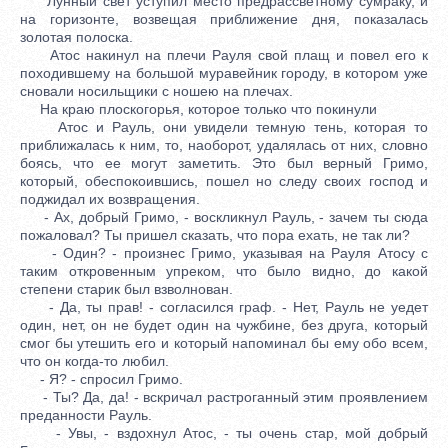
Лунный свет уступил место предрассветному сумраку, и
на горизонте, возвещая приближение дня, показалась
золотая полоска.
Атос накинул на плечи Рауля свой плащ и повел его к
походившему на большой муравейник городу, в котором уже
сновали носильщики с ношею на плечах.
На краю плоскогорья, которое только что покинули
Атос и Рауль, они увидели темную тень, которая то
приближалась к ним, то, наоборот, удалялась от них, словно
боясь, что ее могут заметить. Это был верный Гримо,
который, обеспокоившись, пошел но следу своих господ и
поджидал их возвращения.
- Ах, добрый Гримо, - воскликнул Рауль, - зачем ты сюда
пожаловал? Ты пришел сказать, что пора ехать, не так ли?
- Один? - произнес Гримо, указывая на Рауля Атосу с
таким откровенным упреком, что было видно, до какой
степени старик был взволнован.
- Да, ты прав! - согласился граф. - Нет, Рауль не уедет
один, нет, он не будет один на чужбине, без друга, который
смог бы утешить его и который напоминал бы ему обо всем,
что он когда-то любил.
- Я? - спросил Гримо.
- Ты? Да, да! - вскричал растроганный этим проявлением
преданности Рауль.
- Увы, - вздохнул Атос, - ты очень стар, мой добрый