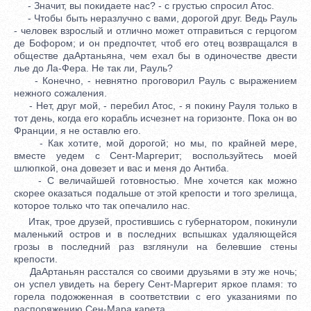
- Значит, вы покидаете нас? - с грустью спросил Атос.
- Чтобы быть неразлучно с вами, дорогой друг. Ведь Рауль
- человек взрослый и отлично может отправиться с герцогом
де Бофором; и он предпочтет, чтоб его отец возвращался в
обществе даАртаньяна, чем ехал бы в одиночестве двести
лье до Ла-Фера. Не так ли, Рауль?
- Конечно, - невнятно проговорил Рауль с выражением
нежного сожаления.
- Нет, друг мой, - перебил Атос, - я покину Рауля только в
тот день, когда его корабль исчезнет на горизонте. Пока он во
Франции, я не оставлю его.
- Как хотите, мой дорогой; но мы, по крайней мере,
вместе уедем с Сент-Маргерит; воспользуйтесь моей
шлюпкой, она довезет и вас и меня до Антиба.
- С величайшей готовностью. Мне хочется как можно
скорее оказаться подальше от этой крепости и того зрелища,
которое только что так опечалило нас.
Итак, трое друзей, простившись с губернатором, покинули
маленький остров и в последних вспышках удаляющейся
грозы в последний раз взглянули на белевшие стены
крепости.
ДаАртаньян расстался со своими друзьями в эту же ночь;
он успел увидеть на берегу Сент-Маргерит яркое пламя: то
горела подожженная в соответствии с его указаниями по
распоряжению Сен-Мара карета.