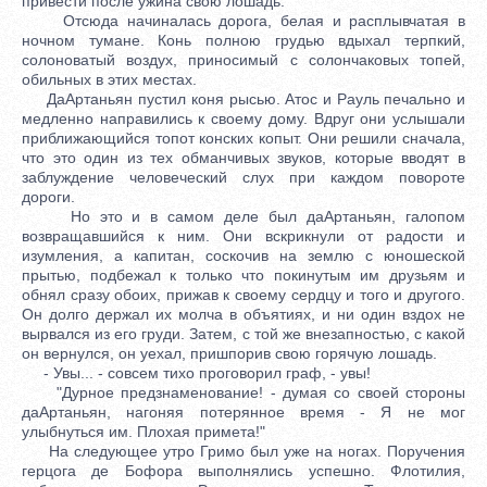
привести после ужина свою лошадь.
Отсюда начиналась дорога, белая и расплывчатая в
ночном тумане. Конь полною грудью вдыхал терпкий,
солоноватый воздух, приносимый с солончаковых топей,
обильных в этих местах.
ДаАртаньян пустил коня рысью. Атос и Рауль печально и
медленно направились к своему дому. Вдруг они услышали
приближающийся топот конских копыт. Они решили сначала,
что это один из тех обманчивых звуков, которые вводят в
заблуждение человеческий слух при каждом повороте
дороги.
Но это и в самом деле был даАртаньян, галопом
возвращавшийся к ним. Они вскрикнули от радости и
изумления, а капитан, соскочив на землю с юношеской
прытью, подбежал к только что покинутым им друзьям и
обнял сразу обоих, прижав к своему сердцу и того и другого.
Он долго держал их молча в объятиях, и ни один вздох не
вырвался из его груди. Затем, с той же внезапностью, с какой
он вернулся, он уехал, пришпорив свою горячую лошадь.
- Увы... - совсем тихо проговорил граф, - увы!
"Дурное предзнаменование! - думая со своей стороны
даАртаньян, нагоняя потерянное время - Я не мог
улыбнуться им. Плохая примета!"
На следующее утро Гримо был уже на ногах. Поручения
герцога де Бофора выполнялись успешно. Флотилия,