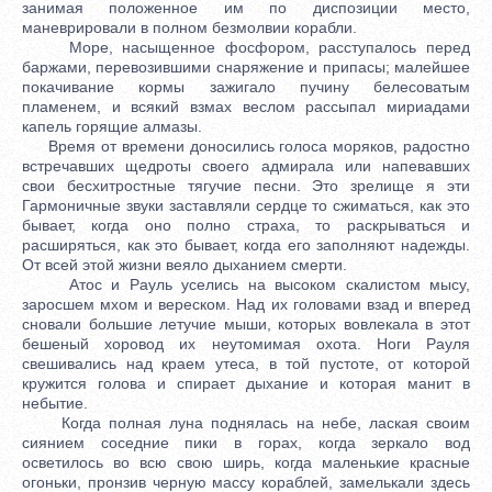
занимая положенное им по диспозиции место,
маневрировали в полном безмолвии корабли.
Море, насыщенное фосфором, расступалось перед
баржами, перевозившими снаряжение и припасы; малейшее
покачивание кормы зажигало пучину белесоватым
пламенем, и всякий взмах веслом рассыпал мириадами
капель горящие алмазы.
Время от времени доносились голоса моряков, радостно
встречавших щедроты своего адмирала или напевавших
свои бесхитростные тягучие песни. Это зрелище я эти
Гармоничные звуки заставляли сердце то сжиматься, как это
бывает, когда оно полно страха, то раскрываться и
расширяться, как это бывает, когда его заполняют надежды.
От всей этой жизни веяло дыханием смерти.
Атос и Рауль уселись на высоком скалистом мысу,
заросшем мхом и вереском. Над их головами взад и вперед
сновали большие летучие мыши, которых вовлекала в этот
бешеный хоровод их неутомимая охота. Ноги Рауля
свешивались над краем утеса, в той пустоте, от которой
кружится голова и спирает дыхание и которая манит в
небытие.
Когда полная луна поднялась на небе, лаская своим
сиянием соседние пики в горах, когда зеркало вод
осветилось во всю свою ширь, когда маленькие красные
огоньки, пронзив черную массу кораблей, замелькали здесь