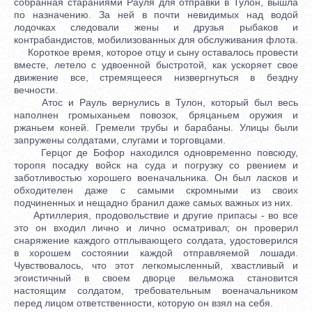
собранная стараниями Рауля для отправки в Тулон, вышла
по назначению. За ней в почти невидимых над водой
лодочках следовали жены и друзья рыбаков и
контрабандистов, мобилизованных для обслуживания флота.
Короткое время, которое отцу и сыну оставалось провести
вместе, летело с удвоенной быстротой, как ускоряет свое
движение все, стремящееся низвергнуться в бездну
вечности.
Атос и Рауль вернулись в Тулон, который был весь
наполнен громыханьем повозок, бряцаньем оружия и
ржаньем коней. Гремели трубы и барабаны. Улицы были
запружены солдатами, слугами и торговцами.
Герцог де Бофор находился одновременно повсюду,
торопя посадку войск на суда и погрузку со рвением и
заботливостью хорошего военачальника. Он был ласков и
обходителен даже с самыми скромными из своих
подчиненных и нещадно бранил даже самых важных из них.
Артиллерия, продовольствие и другие припасы - во все
это он входил лично и лично осматривал; он проверил
снаряжение каждого отплывающего солдата, удостоверился
в хорошем состоянии каждой отправляемой лошади.
Чувствовалось, что этот легкомысленный, хвастливый и
эгоистичный в своем дворце вельможа становится
настоящим солдатом, требовательным военачальником
перед лицом ответственности, которую он взял на себя.