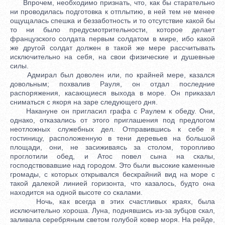
Впрочем, необходимо признать, что, как бы старательно
ни проводилась подготовка к отплытию, в ней тем не менее
ощущалась спешка и беззаботность и то отсутствие какой бы
то ни было предусмотрительности, которое делает
французского солдата первым солдатом в мире, ибо какой
же другой солдат должен в такой же мере рассчитывать
исключительно на себя, на свои физические и душевные
силы.
Адмирал был доволен или, по крайней мере, казался
довольным; похвалив Рауля, он отдал последние
распоряжения, касающиеся выхода в море. Он приказал
сниматься с якоря на заре следующего дня.
Накануне он пригласил графа с Раулем к обеду. Они,
однако, отказались от этого приглашения под предлогом
неотложных служебных дел. Отправившись к себе я
гостиницу, расположенную в тени деревьев на большой
площади, они, не засиживаясь за столом, торопливо
проглотили обед, и Атос повел сына на скалы,
господствовавшие над городом. Это были высокие каменные
громады, с которых открывался бескрайний вид на море с
такой далекой линией горизонта, что казалось, будто она
находится на одной высоте со скалами.
Ночь, как всегда в этих счастливых краях, была
исключительно хороша. Луна, поднявшись из-за зубцов скал,
заливала серебряным светом голубой ковер моря. На рейде,