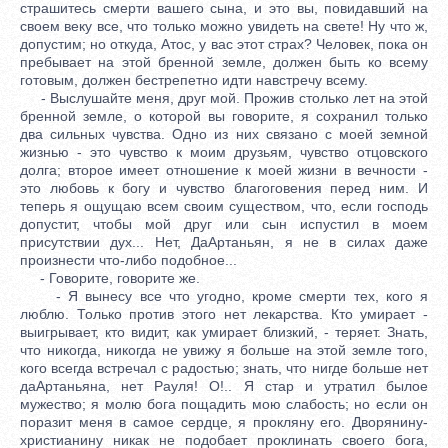
страшитесь смерти вашего сына, и это вы, повидавший на
своем веку все, что только можно увидеть на свете! Ну что ж,
допустим; но откуда, Атос, у вас этот страх? Человек, пока он
пребывает на этой бренной земле, должен быть ко всему
готовым, должен бестрепетно идти навстречу всему.
- Выслушайте меня, друг мой. Прожив столько лет на этой
бренной земле, о которой вы говорите, я сохранил только
два сильных чувства. Одно из них связано с моей земной
жизнью - это чувство к моим друзьям, чувство отцовского
долга; второе имеет отношение к моей жизни в вечности -
это любовь к богу и чувство благоговения перед ним. И
теперь я ощущаю всем своим существом, что, если господь
допустит, чтобы мой друг или сын испустил в моем
присутствии дух... Нет, ДаАртаньян, я не в силах даже
произнести что-либо подобное...
- Говорите, говорите же.
- Я вынесу все что угодно, кроме смерти тех, кого я
люблю. Только против этого нет лекарства. Кто умирает -
выигрывает, кто видит, как умирает близкий, - теряет. Знать,
что никогда, никогда не увижу я больше на этой земле того,
кого всегда встречал с радостью; знать, что нигде больше нет
даАртаньяна, нет Рауля! О!.. Я стар и утратил былое
мужество; я молю бога пощадить мою слабость; но если он
поразит меня в самое сердце, я прокляну его. Дворянину-
христианину никак не подобает проклинать своего бога,