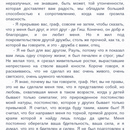
неразлучных, не знавшие, быть может, той утонченности,
которая доставляет вам радость, мы обладали большей
способностью к сопротивлению, когда нам грозила
опасность.
- Я прерываю вас, граф, совсем не затем, чтобы сказать,
что у меня был друг, и этот друг - де Гиш. Конечно, он добр и
благороден, и он любит меня. Но я жил под
покровительством другой дружбы, столь же прочной, как та, о
которой вы говорите, и это - дружба с вами, отец.
- Я не был для вас другом, Рауль, потому что я показал
вам лишь одну сторону жизни; я был печален и строг; увы!
Не желая того, я срезал живительные ростки, выраставшие
непрестанно на стволе вашей юности. Короче говоря, я
раскаиваюсь, что не сделал из вас очень живого, очень
светского, очень шумного человека.
- Я знаю, почему вы так говорите, граф. Нет, вы не правы,
это не вы сделали меня тем, что я представляю собой, но
любовь, охватившая меня в таком возрасте, когда у детей
бывают только симпатии; это прирожденное постоянство
моей натуры, постоянство, которое у других бывает только
привычкой. Я считал, что всегда буду таким, каким был! Я
считал, что бог направил меня по торной, прямой дороге, по
краям которой я найду лишь плоды да цветы. Меня
постоянно оберегали ваша бдительность, ваша сила, и я
думал, что это я бдителен и силен. Я не был подготовлен к