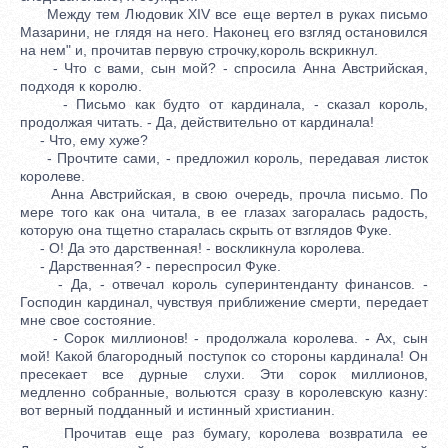
Между тем Людовик XIV все еще вертел в руках письмо
Мазарини, не глядя на него. Наконец его взгляд остановился
на нем" и, прочитав первую строчку,король вскрикнул.
- Что с вами, сын мой? - спросила Анна Австрийская,
подходя к королю.
- Письмо как будто от кардинала, - сказал король,
продолжая читать. - Да, действительно от кардинала!
- Что, ему хуже?
- Прочтите сами, - предложил король, передавая листок
королеве.
Анна Австрийская, в свою очередь, прочла письмо. По
мере того как она читала, в ее глазах загоралась радость,
которую она тщетно старалась скрыть от взглядов Фуке.
- О! Да это дарственная! - воскликнула королева.
- Дарственная? - переспросил Фуке.
- Да, - отвечал король суперинтенданту финансов. -
Господин кардинал, чувствуя приближение смерти, передает
мне свое состояние.
- Сорок миллионов! - продолжала королева. - Ах, сын
мой! Какой благородный поступок со стороны кардинала! Он
пресекает все дурные слухи. Эти сорок миллионов,
медленно собранные, вольются сразу в королевскую казну:
вот верный подданный и истинный христианин.
Прочитав еще раз бумагу, королева возвратила ее