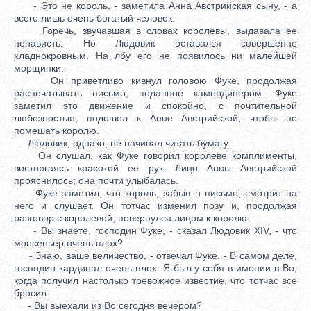
- Это не король, - заметила Анна Австрийская сыну, - а
всего лишь очень богатый человек.
Горечь, звучавшая в словах королевы, выдавала ее
ненависть. Но Людовик оставался совершенно
хладнокровным. На лбу его не появилось ни малейшей
морщинки.
Он приветливо кивнул головою Фуке, продолжая
распечатывать письмо, поданное камердинером. Фуке
заметил это движение и спокойно, с почтительной
любезностью, подошел к Анне Австрийской, чтобы не
помешать королю.
Людовик, однако, не начинал читать бумагу.
Он слушал, как Фуке говорил королеве комплименты,
восторгаясь красотой ее рук. Лицо Анны Австрийской
прояснилось; она почти улыбалась.
Фуке заметил, что король, забыв о письме, смотрит на
него и слушает. Он тотчас изменил позу и, продолжая
разговор с королевой, повернулся лицом к королю.
- Вы знаете, господин Фуке, - сказал Людовик XIV, - что
монсеньер очень плох?
- Знаю, ваше величество, - отвечал Фуке. - В самом деле,
господин кардинал очень плох. Я был у себя в имении в Во,
когда получил настолько тревожное известие, что тотчас все
бросил.
- Вы выехали из Во сегодня вечером?