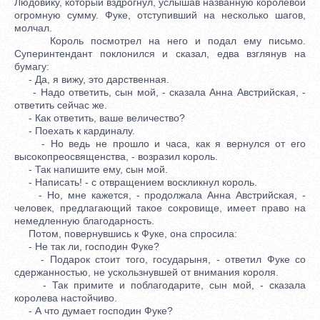
Людовику, который вздрогнул, услышав названную королевой
огромную сумму. Фуке, отступивший на несколько шагов,
молчал.
Король посмотрел на него и подал ему письмо.
Суперинтендант поклонился и сказал, едва взглянув на
бумагу:
- Да, я вижу, это дарственная.
- Надо ответить, сын мой, - сказала Анна Австрийская, -
ответить сейчас же.
- Как ответить, ваше величество?
- Поехать к кардиналу.
- Но ведь не прошло и часа, как я вернулся от его
высокопреосвященства, - возразил король.
- Так напишите ему, сын мой.
- Написать! - с отвращением воскликнул король.
- Но, мне кажется, - продолжала Анна Австрийская, -
человек, предлагающий такое сокровище, имеет право на
немедленную благодарность.
Потом, повернувшись к Фуке, она спросила:
- Не так ли, господин Фуке?
- Подарок стоит того, государыня, - ответил Фуке со
сдержанностью, не ускользнувшей от внимания короля.
- Так примите и поблагодарите, сын мой, - сказала
королева настойчиво.
- А что думает господин Фуке?