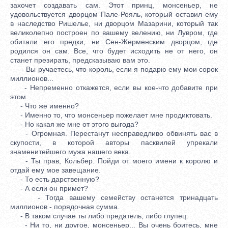
захочет создавать сам. Этот принц, монсеньер, не
удовольствуется дворцом Пале-Рояль, который оставил ему
в наследство Ришелье, ни дворцом Мазарини, который так
великолепно построен по вашему велению, ни Лувром, где
обитали его предки, ни Сен-Жерменским дворцом, где
родился он сам. Все, что будет исходить не от него, он
станет презирать, предсказываю вам это.
- Вы ручаетесь, что король, если я подарю ему мои сорок
миллионов...
- Непременно откажется, если вы кое-что добавите при
этом.
- Что же именно?
- Именно то, что монсеньер пожелает мне продиктовать.
- Но какая же мне от этого выгода?
- Огромная. Перестанут несправедливо обвинять вас в
скупости, в которой авторы пасквилей упрекали
знаменитейшего мужа нашего века.
- Ты прав, Кольбер. Пойди от моего имени к королю и
отдай ему мое завещание.
- То есть дарственную?
- А если он примет?
- Тогда вашему семейству останется тринадцать
миллионов - порядочная сумма.
- В таком случае ты либо предатель, либо глупец.
- Ни то, ни другое, монсеньер... Вы очень боитесь, мне