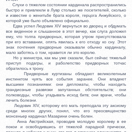
Слухи о тяжелом состоянии кардинала распространились
быстро и привлекли в Лувр столько же посетителей, сколько
и известие о женитьбе брата короля, герцога Анжуйского, о
которой уже было объявлено официально.
Едва успел Людовик XIV вернуться во дворец и обдумать
все виденное и слышанное в этот вечер, как слуга доложил
ему, что толпа придворных, которая утром присутствовала
при его вставании, опять явилась к его отходу ко сну. Этот
знак почтения придворные оказывали обычно кардиналу,
мало заботясь о том, нравится ли это королю.
Но у министра, как мы уже сказали, был сейчас тяжелый
приступ подагры, и раболепство придворных тотчас
обратилось к трону.
Придворные куртизаны обладают великолепным
инстинктом чуять все события заранее. Они владеют
высшими познаниями: они дипломаты, чтобы находить
грандиозные развязки запутанных обстоятельств; они
полководцы, чтобы угадывать исход битв; они врачи, чтобы
лечить болезни.
Людовик XIV, которому его мать преподала эту аксиому
среди многих других, понял, что его преосвященство
монсеньер кардинал Мазарини очень болен.
Анна Австрийская, проводив молодую королеву в ее
покои и освободившись от тяжелой парадной прически,
прошла в кабинет к сыну, где тот, в мрачном одиночестве, с