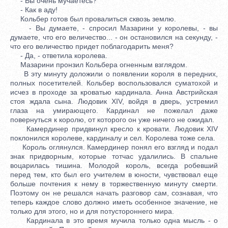
- Вы очень мучаетесь?
- Как в аду!
Кольбер готов был провалиться сквозь землю.
- Вы думаете, - спросил Мазарини у королевы, - вы
думаете, что его величество... - он остановился на секунду, -
что его величество придет поблагодарить меня?
- Да, - ответила королева.
Мазарини пронзил Кольбера огненным взглядом.
В эту минуту доложили о появлении короля в передних,
полных посетителей. Кольбер воспользовался суматохой и
исчез в проходе за кроватью кардинала. Анна Австрийская
стоя ждала сына. Людовик XIV, войдя в дверь, устремил
глаза на умирающего. Кардинал не пожелал даже
повернуться к королю, от которого он уже ничего не ожидал.
Камердинер придвинул кресло к кровати. Людовик XIV
поклонился королеве, кардиналу и сел. Королева тоже села.
Король оглянулся. Камердинер понял его взгляд и подал
знак придворным, которые тотчас удалились. В спальне
воцарилась тишина. Молодой король, всегда робевший
перед тем, кто был его учителем в юности, чувствовал еще
больше почтения к нему в торжественную минуту смерти.
Поэтому он не решался начать разговор сам, сознавая, что
теперь каждое слово должно иметь особенное значение, не
только для этого, но и для потустороннего мира.
Кардинала в это время мучила только одна мысль - о