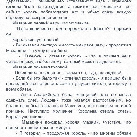
дарственной. Причиной его истерзанного вида и угрюмого
взгляда были не страдания, а томительное ожидание: вот
сейчас король поблагодарит его и убьет сразу всякую
надежду на возвращение денег.
Мазарини первый нарушил молчание.
- Ваше величество тоже переехали в Венсен? - опросил
он.
Король кивнул головой.
- Вы оказали лестную милость умирающему, - продолжал
Мазарини, - я умру спокойнее.
- Надеюсь, - отвечал король, - что я пришел не к
умирающему, а к больному, который может выздороветь.
Мазарини покачал головой.
- Последнее посещение, - сказал он, - да, последнее!
- Если бы это было так, - отвечал король, - я пришел бы в
последний раз попросить совета у руководителя, которому я
всем обязан.
Анна Австрийская была женщиной: она не могла
сдержать слез. Людовик тоже казался растроганным, но
более всех был взволнован Мазарини, хотя совсем по иной
причине. Наступило молчание. Королева отерла слезы.
Король успокоился.
Мазарини пожирал короля глазами, чувствуя, что
наступает решительная минута.
- Я говорил, - продолжал король, - что многим обязан