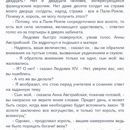
двадцать? Нет и двадцати человек, интересующихся
французским королем. Нет даже десяти солдат на страже
моего дворца: солдаты, народ, стража - все в Пале-Рояле.
Почему я, король, не могу получить этого?
- Потому, что в Пале-Рояле сосредоточено все золото, то
есть вся сила человека, желающего царствовать, - ответил
голос из-за портьеры в дверях кабинета.
Людовик быстро повернулся, узнав голос Анны
Австрийской. Он вздрогнул и подошел к матери.
- Надеюсь, ваше величество, - сказал он, - вы не обратили
внимания на пустые слова, вызванные уединением и скукою.
- Я обратила внимание только на одно, сын мой: вы
жаловались.
- Я? О нет! - сказал Людовик XIV. - Нет, уверяю вас, нет,
вы ошиблись.
- А что же вы делали?
- Я вообразил, что стою перед учителем и сочиняю ответ
на заданную тему.
- Сын мой, - сказала Анна Австрийская, покачав головой, -
вы напрасно не верите моим словам. Придет день, и может
быть скоро, когда вам необходимо будет вспомнить закон: "В
золоте заключено все могущество, и только тот король, кто
всемогущ".
- Однако, - продолжал король, - вашим намерением ведь
не было порицать богачи! века?