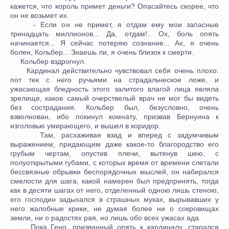
кажется, что король примет деньги? Опасайтесь скорее, что
он не возьмет их.
- Если он не примет, я отдам ему мои запасные
тринадцать миллионов... Да, отдам!.. Ох, боль опять
начинается... Я сейчас потеряю сознание... Ах, я очень
болен, Кольбер... Знаешь ли, я очень близок к смерти.
Кольбер вздрогнул.
Кардинал действительно чувствовал себя очень плохо:
пот тек с него ручьями на страдальческое ложе, и
ужасающая бледность этого залитого влагой лица являла
зрелище, какое самый очерствелый врач не мог бы видеть
без сострадания. Кольбер был, безусловно, очень
взволнован, ибо покинул комнату, призвав Бернуина к
изголовью умирающего, и вышел в коридор.
Там, расхаживая взад и вперед с задумчивым
выражением, придающим даже какое-то благородство его
грубым чертам, опустив плечи, вытянув шею, с
полуоткрытыми губами, с которых время от времени слетали
бессвязные обрывки беспорядочных мыслей, он набирался
смелости для шага, какой намерен был предпринять, тогда
как в десяти шагах от него, отделенный одною лишь стеною,
его господин задыхался в страшных муках, вырывавших у
него жалобные крики, не думая более ни о сокровищах
земли, ни о радостях рая, но лишь обо всех ужасах ада.
Пока Гено, призванный опять к кардиналу, старался