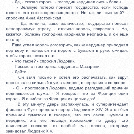
- Да, - сказал король, - господин кардинал очень болен.
- Великую потерю понесет государство, если господь
отзовет его высокопреосвященство. Не так ли, сын мой? -
спросила Анна Австрийская.
- Да, конечно, ваше величество, государство понесет
непоправимую утрату, - отвечал король, покраснев. - Но,
кажется, болезнь господина кардинала неопасна, и он еще
не стар.
Едва успел король договорить, как камердинер приподнял
портьеру и появился на пороге с бумагой в руке, ожидая,
чтобы король позвал его.
- Что такое? - спросил Людовик.
- Письмо от господина кардинала Мазарини.
- Дайте.
Он взял письмо и хотел его распечатать, как вдруг
послышался сильный шум в галерее, в передних и во дворе.
- О! - проговорил Людовик, видимо разгадавший причину
поднявшегося шума. - Я говорил, что во Франции один
король! Я ошибся: во Франции их целых два!
В эту минуту дверь распахнулась, и суперинтендант
финансов Фуке предстал перед Людовиком XIV. Это он был
причиной суматохи в галерее, это его лакеи шумели в
передних, это его лошади проскакали по двору. Его
появление вызвало тот особый гул голосов, которому
завидовал Людовик XIV.