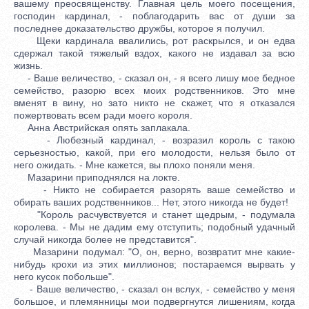
вашему преосвященству. Главная цель моего посещения,
господин кардинал, - поблагодарить вас от души за
последнее доказательство дружбы, которое я получил.
Щеки кардинала ввалились, рот раскрылся, и он едва
сдержал такой тяжелый вздох, какого не издавал за всю
жизнь.
- Ваше величество, - сказал он, - я всего лишу мое бедное
семейство, разорю всех моих родственников. Это мне
вменят в вину, но зато никто не скажет, что я отказался
пожертвовать всем ради моего короля.
Анна Австрийская опять заплакала.
- Любезный кардинал, - возразил король с такою
серьезностью, какой, при его молодости, нельзя было от
него ожидать. - Мне кажется, вы плохо поняли меня.
Мазарини приподнялся на локте.
- Никто не собирается разорять ваше семейство и
обирать ваших родственников... Нет, этого никогда не будет!
"Король расчувствуется и станет щедрым, - подумала
королева. - Мы не дадим ему отступить; подобный удачный
случай никогда более не представится".
Мазарини подумал: "О, он, верно, возвратит мне какие-
нибудь крохи из этих миллионов; постараемся вырвать у
него кусок побольше".
- Ваше величество, - сказал он вслух, - семейство у меня
большое, и племянницы мои подвергнутся лишениям, когда