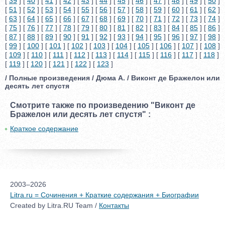
[
39
] [
40
] [
41
] [
42
] [
43
] [
44
] [
45
] [
46
] [
47
] [
48
] [
49
] [
50
]
[
51
] [
52
] [
53
] [
54
] [
55
] [
56
] [
57
] [
58
] [
59
] [
60
] [
61
] [
62
]
[
63
] [
64
] [
65
] [
66
] [
67
] [
68
] [
69
] [
70
] [
71
] [
72
] [
73
] [
74
]
[
75
] [
76
] [
77
] [
78
] [
79
] [
80
] [
81
] [
82
] [
83
] [
84
] [
85
] [
86
]
[
87
] [
88
] [
89
] [
90
] [
91
] [
92
] [
93
] [
94
] [
95
] [
96
] [
97
] [
98
]
[
99
] [
100
] [
101
] [
102
] [
103
] [
104
] [
105
] [
106
] [
107
] [
108
]
[
109
] [
110
] [
111
] [
112
] [
113
] [
114
] [
115
] [
116
] [
117
] [
118
]
[
119
] [
120
] [
121
] [
122
] [
123
]
/ Полные произведения / Дюма А. / Виконт де Бражелон или
десять лет спустя
Смотрите также по произведению "Виконт де
Бражелон или десять лет спустя" :
Краткое содержание
2003–2026
Litra.ru = Сочинения + Краткие содержания + Биографии
Created by Litra.RU Team /
Контакты