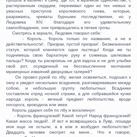
растерзанным сердцем, переживал один из тех немых и
ужасных приступов королевского гнева, которые,
разражаясь, чреваты бурными последствиями, но у
Людовика XIV, благодаря его удивительному
самообладанию, они превращались в легкие грозы.
Смотрясь в зеркало, Людовик говорил себе:
- Король... Король только по названию, а не в
действительности!.. Призрак, пустой призрак!.. Безжизненная
статуя, которой кланяются одни льстецы! Когда же ты
поднимешь свою бархатную руку и сожмешь шелковые
пальцы? Когда ты раскроешь не для вздоха и не для улыбки
свой рот, осужденный на бессмысленное молчание
мраморных изваяний дворцовых галерей?
Он провел рукой по лбу; желая освежиться, подошел к
окну и увидел нескольких всадников, разговаривавших между
собою, и небольшую группу любопытных. Всадники
составляли отряд ночной стражи, а для собравшейся кучки
народа король - вечный предмет любопытства, вроде
носорога, крокодила или змеи.
Король ударил себя по лбу и воскликнул:
- Король французский! Какой титул! Народ французский!
Какая масса людей!.. И вот я возвращаюсь в Лувр, лошади
мои еще не остыли, а в ком я возбудил любопытство?
Двадцать человек смотрят на меня... Что я говорю,