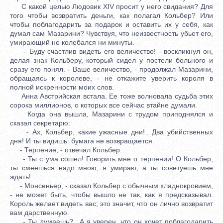
С какой целью Людовик XIV просит у него свидания? Для
того чтобы возвратить деньги, как полагал Кольбер? Или
чтобы поблагодарить за подарок и оставить их у себя, как
думал сам Мазарини? Чувствуя, что неизвестность убьет его,
умирающий не колебался ни минуты.
- Буду счастлив видеть его величество! - воскликнул он,
делая знак Кольберу, который сидел у постели больного и
сразу его понял. - Ваше величество, - продолжал Мазарини,
обращаясь к королеве, - не откажите уверить короля в
полной искренности моих слов.
Анна Австрийская встала. Ее тоже волновала судьба этих
сорока миллионов, о которых все сейчас втайне думали.
Когда она вышла, Мазарини с трудом приподнялся и
сказал секретарю:
- Ах, Кольбер, какие ужасные дни!.. Два убийственных
дня! И ты видишь: бумага не возвращается.
- Терпение, - отвечал Кольбер.
- Ты с ума сошел! Говорить мне о терпении! О Кольбер,
ты смеешься надо мною; я умираю, а ты советуешь мне
ждать!
- Монсеньер, - сказал Кольбер с обычным хладнокровием,
- не может быть, чтобы вышло не так, как я предсказывал.
Король желает видеть вас; это значит, что он лично возвратит
вам дарственную.
- Ты думаешь?.. А я уверен, что он хочет поблагодарить