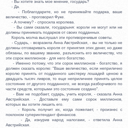
- Вы хотите знать мое мнение, государь?
- Да.
- Поблагодарите, но не принимайте подарка, ваше
величество, - проговорил Фуке.
- А почему? - спросила королева.
- Вы сами сказали, государыня: короли не могут или не
должны принимать подарков от своих подданных.
Король молча выслушал эти противоречивые советы.
- Сударь, - возразила Анна Австрийская, - вы не только не
должны отговаривать короля от принятия этих денег, но даже
обязаны, по вашему званию, разъяснить его величеству, что
эти сорок миллионов - для него богатство.
- Именно потому, что эти сорок миллионов - богатство, я
должен сказать королю: "Ваше величество, если неприлично
королю принять от подданного шестерку лошадей ценою в
двадцать тысяч ливров, то еще неприличнее принять целое
состояние от другого подданного, не всегда разборчивого по
части средств, которыми это состояние создано".
- Вам не подобает, сударь, учить короля, - сказала Анна
Австрийская. - Доставьте ему сами сорок миллионов,
которых вы хотите лишить его.
- Король получит их, когда пожелает, - произнес с
поклоном суперинтендант финансов.
- Да, изнурив народ налогами, - ответила Анна
Австрийская.