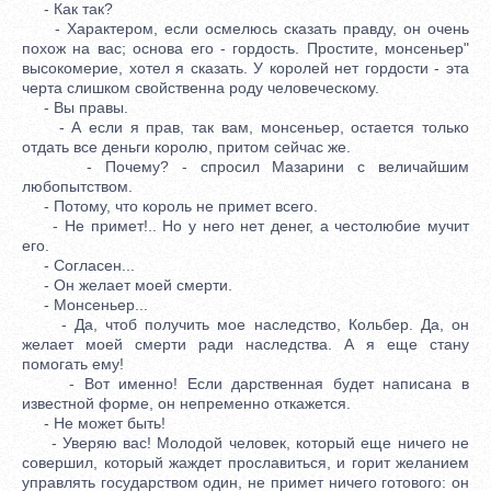
- Как так?
- Характером, если осмелюсь сказать правду, он очень
похож на вас; основа его - гордость. Простите, монсеньер"
высокомерие, хотел я сказать. У королей нет гордости - эта
черта слишком свойственна роду человеческому.
- Вы правы.
- А если я прав, так вам, монсеньер, остается только
отдать все деньги королю, притом сейчас же.
- Почему? - спросил Мазарини с величайшим
любопытством.
- Потому, что король не примет всего.
- Не примет!.. Но у него нет денег, а честолюбие мучит
его.
- Согласен...
- Он желает моей смерти.
- Монсеньер...
- Да, чтоб получить мое наследство, Кольбер. Да, он
желает моей смерти ради наследства. А я еще стану
помогать ему!
- Вот именно! Если дарственная будет написана в
известной форме, он непременно откажется.
- Не может быть!
- Уверяю вас! Молодой человек, который еще ничего не
совершил, который жаждет прославиться, и горит желанием
управлять государством один, не примет ничего готового: он