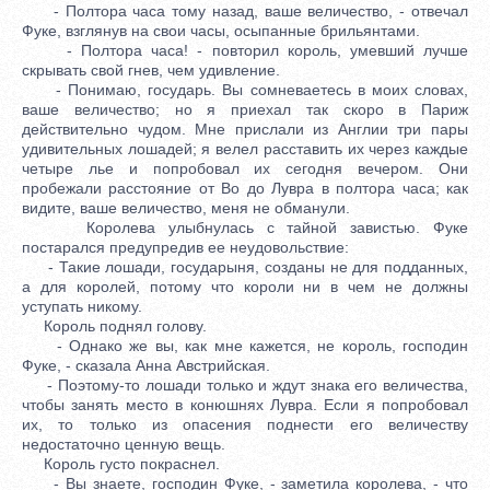
- Полтора часа тому назад, ваше величество, - отвечал
Фуке, взглянув на свои часы, осыпанные брильянтами.
- Полтора часа! - повторил король, умевший лучше
скрывать свой гнев, чем удивление.
- Понимаю, государь. Вы сомневаетесь в моих словах,
ваше величество; но я приехал так скоро в Париж
действительно чудом. Мне прислали из Англии три пары
удивительных лошадей; я велел расставить их через каждые
четыре лье и попробовал их сегодня вечером. Они
пробежали расстояние от Во до Лувра в полтора часа; как
видите, ваше величество, меня не обманули.
Королева улыбнулась с тайной завистью. Фуке
постарался предупредив ее неудовольствие:
- Такие лошади, государыня, созданы не для подданных,
а для королей, потому что короли ни в чем не должны
уступать никому.
Король поднял голову.
- Однако же вы, как мне кажется, не король, господин
Фуке, - сказала Анна Австрийская.
- Поэтому-то лошади только и ждут знака его величества,
чтобы занять место в конюшнях Лувра. Если я попробовал
их, то только из опасения поднести его величеству
недостаточно ценную вещь.
Король густо покраснел.
- Вы знаете, господин Фуке, - заметила королева, - что