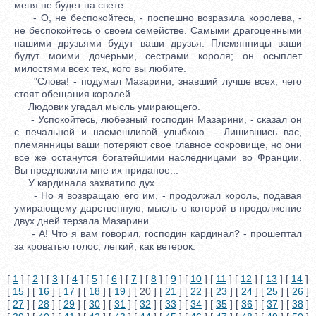
меня не будет на свете.
- О, не беспокойтесь, - поспешно возразила королева, -
не беспокойтесь о своем семействе. Самыми драгоценными
нашими друзьями будут ваши друзья. Племянницы ваши
будут моими дочерьми, сестрами короля; он осыплет
милостями всех тех, кого вы любите.
"Слова! - подумал Мазарини, знавший лучше всех, чего
стоят обещания королей.
Людовик угадал мысль умирающего.
- Успокойтесь, любезный господин Мазарини, - сказал он
с печальной и насмешливой улыбкою. - Лишившись вас,
племянницы ваши потеряют свое главное сокровище, но они
все же останутся богатейшими наследницами во Франции.
Вы предложили мне их приданое...
У кардинала захватило дух.
- Но я возвращаю его им, - продолжал король, подавая
умирающему дарственную, мысль о которой в продолжение
двух дней терзала Мазарини.
- А! Что я вам говорил, господин кардинал? - прошептал
за кроватью голос, легкий, как ветерок.
[
1
] [
2
] [
3
] [
4
] [
5
] [
6
] [
7
] [
8
] [
9
] [
10
] [
11
] [
12
] [
13
] [
14
]
[
15
] [
16
] [
17
] [
18
] [
19
] [ 20 ] [
21
] [
22
] [
23
] [
24
] [
25
] [
26
]
[
27
] [
28
] [
29
] [
30
] [
31
] [
32
] [
33
] [
34
] [
35
] [
36
] [
37
] [
38
]