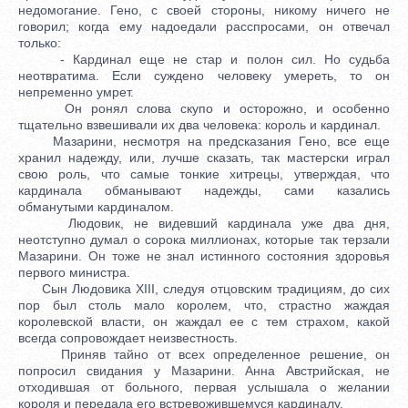
недомогание. Гено, с своей стороны, никому ничего не
говорил; когда ему надоедали расспросами, он отвечал
только:
- Кардинал еще не стар и полон сил. Но судьба
неотвратима. Если суждено человеку умереть, то он
непременно умрет.
Он ронял слова скупо и осторожно, и особенно
тщательно взвешивали их два человека: король и кардинал.
Мазарини, несмотря на предсказания Гено, все еще
хранил надежду, или, лучше сказать, так мастерски играл
свою роль, что самые тонкие хитрецы, утверждая, что
кардинала обманывают надежды, сами казались
обманутыми кардиналом.
Людовик, не видевший кардинала уже два дня,
неотступно думал о сорока миллионах, которые так терзали
Мазарини. Он тоже не знал истинного состояния здоровья
первого министра.
Сын Людовика XIII, следуя отцовским традициям, до сих
пор был столь мало королем, что, страстно жаждая
королевской власти, он жаждал ее с тем страхом, какой
всегда сопровождает неизвестность.
Приняв тайно от всех определенное решение, он
попросил свидания у Мазарини. Анна Австрийская, не
отходившая от больного, первая услышала о желании
короля и передала его встревожившемуся кардиналу.