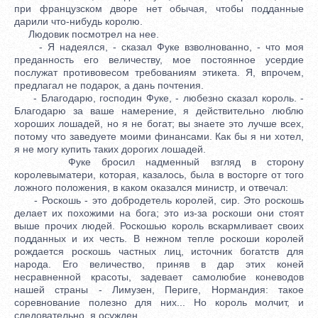
при французском дворе нет обычая, чтобы подданные
дарили что-нибудь королю.
Людовик посмотрел на нее.
- Я надеялся, - сказал Фуке взволнованно, - что моя
преданность его величеству, мое постоянное усердие
послужат противовесом требованиям этикета. Я, впрочем,
предлагал не подарок, а дань почтения.
- Благодарю, господин Фуке, - любезно сказал король. -
Благодарю за ваше намерение, я действительно люблю
хороших лошадей, но я не богат; вы знаете это лучше всех,
потому что заведуете моими финансами. Как бы я ни хотел,
я не могу купить таких дорогих лошадей.
Фуке бросил надменный взгляд в сторону
королевыматери, которая, казалось, была в восторге от того
ложного положения, в каком оказался министр, и отвечал:
- Роскошь - это добродетель королей, сир. Это роскошь
делает их похожими на бога; это из-за роскоши они стоят
выше прочих людей. Роскошью король вскармливает своих
подданных и их честь. В нежном тепле роскоши королей
рождается роскошь частных лиц, источник богатств для
народа. Его величество, приняв в дар этих коней
несравненной красоты, задевает самолюбие коневодов
нашей страны - Лимузен, Периге, Нормандия: такое
соревнование полезно для них... Но король молчит, и
следовательно, я осужден.