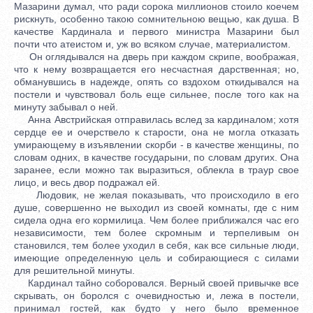
Мазарини думал, что ради сорока миллионов стоило коечем
рискнуть, особенно такою сомнительною вещью, как душа. В
качестве Кардинала и первого министра Мазарини был
почти что атеистом и, уж во всяком случае, материалистом.
Он оглядывался на дверь при каждом скрипе, воображая,
что к нему возвращается его несчастная дарственная; но,
обманувшись в надежде, опять со вздохом откидывался на
постели и чувствовал боль еще сильнее, после того как на
минуту забывал о ней.
Анна Австрийская отправилась вслед за кардиналом; хотя
сердце ее и очерствело к старости, она не могла отказать
умирающему в изъявлении скорби - в качестве женщины, по
словам одних, в качестве государыни, по словам других. Она
заранее, если можно так выразиться, облекла в траур свое
лицо, и весь двор подражал ей.
Людовик, не желая показывать, что происходило в его
душе, совершенно не выходил из своей комнаты, где с ним
сидела одна его кормилица. Чем более приближался час его
независимости, тем более скромным и терпеливым он
становился, тем более уходил в себя, как все сильные люди,
имеющие определенную цель и собирающиеся с силами
для решительной минуты.
Кардинал тайно соборовался. Верный своей привычке все
скрывать, он боролся с очевидностью и, лежа в постели,
принимал гостей, как будто у него было временное