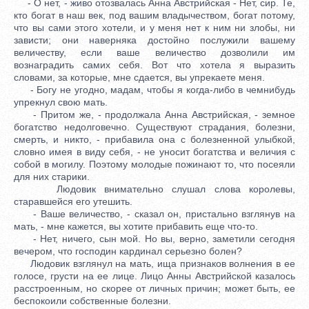
- О нет, - живо отозвалась Анна Австрийская - Нет, сир. Те,
кто богат в наш век, под вашим владычеством, богат потому,
что вы сами этого хотели, и у меня нет к ним ни злобы, ни
зависти; они наверняка достойно послужили вашему
величеству, если ваше величество дозволили им
вознаградить самих себя. Вот что хотела я выразить
словами, за которые, мне сдается, вы упрекаете меня.
- Богу не угодно, мадам, чтобы я когда-либо в чемнибудь
упрекнул свою мать.
- Притом же, - продолжала Анна Австрийская, - земное
богатство недолговечно. Существуют страдания, болезни,
смерть, и никто, - прибавила она с болезненной улыбкой,
словно имея в виду себя, - не уносит богатства и величия с
собой в могилу. Поэтому молодые пожинают то, что посеяли
для них старики.
Людовик внимательно слушал слова королевы,
старавшейся его утешить.
- Ваше величество, - сказал он, пристально взглянув на
мать, - мне кажется, вы хотите прибавить еще что-то.
- Нет, ничего, сын мой. Но вы, верно, заметили сегодня
вечером, что господин кардинал серьезно болен?
Людовик взглянул на мать, ища признаков волнения в ее
голосе, грусти на ее лице. Лицо Анны Австрийской казалось
расстроенным, но скорее от личных причин; может быть, ее
беспокоили собственные болезни.