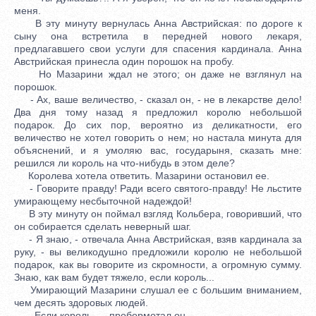
меня.
В эту минуту вернулась Анна Австрийская: по дороге к
сыну она встретила в передней нового лекаря,
предлагавшего свои услуги для спасения кардинала. Анна
Австрийская принесла один порошок на пробу.
Но Мазарини ждал не этого; он даже не взглянул на
порошок.
- Ах, ваше величество, - сказал он, - не в лекарстве дело!
Два дня тому назад я предложил королю небольшой
подарок. До сих пор, вероятно из деликатности, его
величество не хотел говорить о нем; но настала минута для
объяснений, и я умоляю вас, государыня, сказать мне:
решился ли король на что-нибудь в этом деле?
Королева хотела ответить. Мазарини остановил ее.
- Говорите правду! Ради всего святого-правду! Не льстите
умирающему несбыточной надеждой!
В эту минуту он поймал взгляд Кольбера, говоривший, что
он собирается сделать неверный шаг.
- Я знаю, - отвечала Анна Австрийская, взяв кардинала за
руку, - вы великодушно предложили королю не небольшой
подарок, как вы говорите из скромности, а огромную сумму.
Знаю, как вам будет тяжело, если король...
Умирающий Мазарини слушал ее с большим вниманием,
чем десять здоровых людей.
- Если король... - пробормотал он.