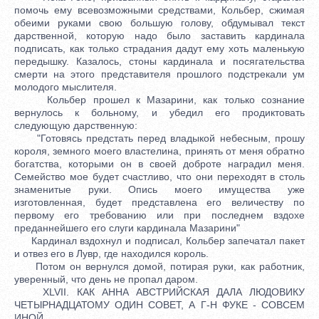
помочь ему всевозможными средствами, Кольбер, сжимая
обеими руками свою большую голову, обдумывал текст
дарственной, которую надо было заставить кардинала
подписать, как только страдания дадут ему хоть маленькую
передышку. Казалось, стоны кардинала и посягательства
смерти на этого представителя прошлого подстрекали ум
молодого мыслителя.
Кольбер прошел к Мазарини, как только сознание
вернулось к больному, и убедил его продиктовать
следующую дарственную:
"Готовясь предстать перед владыкой небесным, прошу
короля, земного моего властелина, принять от меня обратно
богатства, которыми он в своей доброте наградил меня.
Семейство мое будет счастливо, что они переходят в столь
знаменитые руки. Опись моего имущества уже
изготовленная, будет представлена его величеству по
первому его требованию или при последнем вздохе
преданнейшего его слуги кардинала Мазарини"
Кардинал вздохнул и подписал, Кольбер запечатал пакет
и отвез его в Лувр, где находился король.
Потом он вернулся домой, потирая руки, как работник,
уверенный, что день не пропал даром.
XLVII. КАК АННА АВСТРИЙСКАЯ ДАЛА ЛЮДОВИКУ
ЧЕТЫРНАДЦАТОМУ ОДИН СОВЕТ, А Г-Н ФУКЕ - СОВСЕМ
ИНОЙ