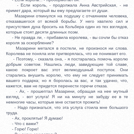
- Если король, - продолжала Анна Австрийская, - не
примет дара, который вы ему предлагаете от души.
Мазарини откинулся на подушку с отчаянием человека,
отказавшегося от всякой борьбы. У него хватило сил и
присутствия духа бросить на Кольбера один из тех взглядов,
которые стоят десяти длинных поэм.
- Не правда ли, - прибавила королева, - вы сочли бы отказ
короля за оскорбление?
Мазарини метался в постели, не произнося ни слова.
Королева не поняла или притворялась, что не понимает его.
- Поэтому, - сказала она, - я постаралась помочь королю
добрым советом. Нашлись люди, завидующие той славе,
какою покроет вас этот великодушный поступок. Они
старались внушить королю, что ему не следует принимать
вашего подарка; но я боролась за вас, и так удачно, что,
кажется, вам не придется перенести горечи отказа.
- Ах, - прошептал Мазарини, обращая на нее мутный
взгляд, - вот услуга! Я ни на минуту не забуду ее в те
немногие часы, которые мне остается прожить!
- Надо признаться, что эта услуга стоила мне большого
труда.
- Ах, проклятье! Я думаю!
- Что с вами?
- Горю! Горю!