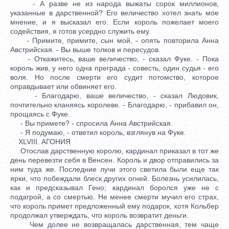
- А разве не из народа выжаты сорок миллионов,
указанные в дарственной? Его величество хотел знать мое
мнение, и я высказал его. Если король пожелает моего
содействия, я готов усердно служить ему.
- Примите, примите, сын мой, - опять повторила Анна
Австрийская. - Вы выше толков и пересудов.
- Откажитесь, ваше величество, - сказал Фуке. - Пока
король жив, у него одна преграда - совесть, один судья - его
воля. Но после смерти его судит потомство, которое
оправдывает или обвиняет его.
- Благодарю, ваше величество, - сказал Людовик,
почтительно кланяясь королеве. - Благодарю, - прибавил он,
прощаясь с Фуке.
- Вы примете? - спросила Анна Австрийская.
- Я подумаю, - ответил король, взглянув на Фуке.
XLVIII. АГОНИЯ
Отослав дарственную королю, кардинал приказал в тот же
день перевезти себя в Венсен. Король и двор отправились за
ним туда же. Последние лучи этого светила были еще так
ярки, что побеждали блеск других огней. Болезнь усилилась,
как и предсказывал Гено; кардинал боролся уже не с
подагрой, а со смертью. Не менее смерти мучил его страх,
что король примет предложенный ему подарок, хотя Кольбер
продолжал утверждать, что король возвратит деньги.
Чем долее не возвращалась дарственная, тем чаще