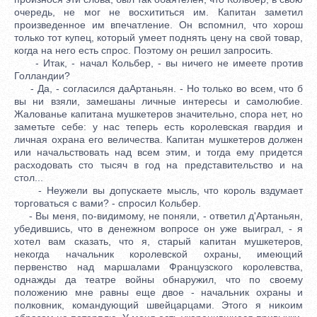
очередь, не мог не восхититься им. Капитан заметил
произведенное им впечатление. Он вспомнил, что хорош
только тот купец, который умеет поднять цену на свой товар,
когда на него есть спрос. Поэтому он решил запросить.
- Итак, - начал Кольбер, - вы ничего не имеете против
Голландии?
- Да, - согласился даАртаньян. - Но только во всем, что б
вы ни взяли, замешаны личные интересы и самолюбие.
Жалованье капитана мушкетеров значительно, спора нет, но
заметьте себе: у нас теперь есть королевская гвардия и
личная охрана его величества. Капитан мушкетеров должен
или начальствовать над всем этим, и тогда ему придется
расходовать сто тысяч в год на представительство и на
стол...
- Неужели вы допускаете мысль, что король вздумает
торговаться с вами? - спросил Кольбер.
- Вы меня, по-видимому, не поняли, - ответил д'Артаньян,
убедившись, что в денежном вопросе он уже выиграл, - я
хотел вам сказать, что я, старый капитан мушкетеров,
некогда начальник королевской охраны, имеющий
первенство над маршалами Французского королевства,
однажды да театре войны обнаружил, что по своему
положению мне равны еще двое - начальник охраны и
полковник, командующий швейцарцами. Этого я никоим