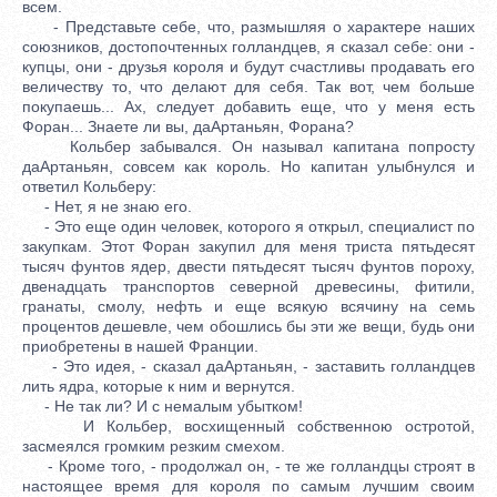
всем.
- Представьте себе, что, размышляя о характере наших
союзников, достопочтенных голландцев, я сказал себе: они -
купцы, они - друзья короля и будут счастливы продавать его
величеству то, что делают для себя. Так вот, чем больше
покупаешь... Ах, следует добавить еще, что у меня есть
Форан... Знаете ли вы, даАртаньян, Форана?
Кольбер забывался. Он называл капитана попросту
даАртаньян, совсем как король. Но капитан улыбнулся и
ответил Кольберу:
- Нет, я не знаю его.
- Это еще один человек, которого я открыл, специалист по
закупкам. Этот Форан закупил для меня триста пятьдесят
тысяч фунтов ядер, двести пятьдесят тысяч фунтов пороху,
двенадцать транспортов северной древесины, фитили,
гранаты, смолу, нефть и еще всякую всячину на семь
процентов дешевле, чем обошлись бы эти же вещи, будь они
приобретены в нашей Франции.
- Это идея, - сказал даАртаньян, - заставить голландцев
лить ядра, которые к ним и вернутся.
- Не так ли? И с немалым убытком!
И Кольбер, восхищенный собственною остротой,
засмеялся громким резким смехом.
- Кроме того, - продолжал он, - те же голландцы строят в
настоящее время для короля по самым лучшим своим