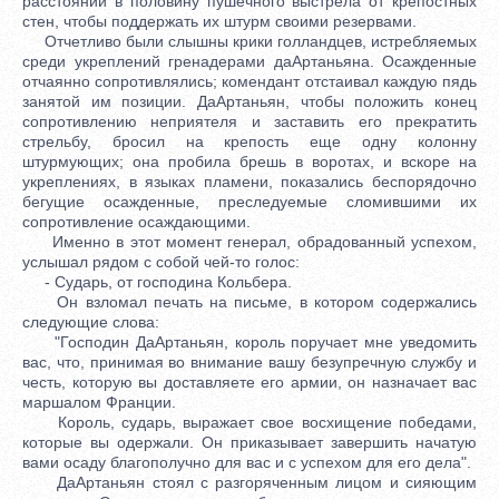
расстоянии в половину пушечного выстрела от крепостных
стен, чтобы поддержать их штурм своими резервами.
Отчетливо были слышны крики голландцев, истребляемых
среди укреплений гренадерами даАртаньяна. Осажденные
отчаянно сопротивлялись; комендант отстаивал каждую пядь
занятой им позиции. ДаАртаньян, чтобы положить конец
сопротивлению неприятеля и заставить его прекратить
стрельбу, бросил на крепость еще одну колонну
штурмующих; она пробила брешь в воротах, и вскоре на
укреплениях, в языках пламени, показались беспорядочно
бегущие осажденные, преследуемые сломившими их
сопротивление осаждающими.
Именно в этот момент генерал, обрадованный успехом,
услышал рядом с собой чей-то голос:
- Сударь, от господина Кольбера.
Он взломал печать на письме, в котором содержались
следующие слова:
"Господин ДаАртаньян, король поручает мне уведомить
вас, что, принимая во внимание вашу безупречную службу и
честь, которую вы доставляете его армии, он назначает вас
маршалом Франции.
Король, сударь, выражает свое восхищение победами,
которые вы одержали. Он приказывает завершить начатую
вами осаду благополучно для вас и с успехом для его дела".
ДаАртаньян стоял с разгоряченным лицом и сияющим