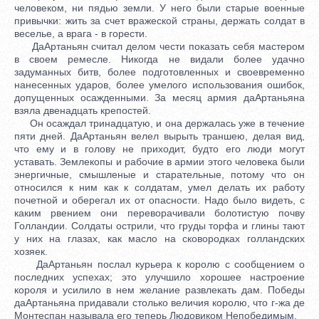
человеком, ни пядью земли. У него были старые военные
привычки: жить за счет вражеской страны, держать солдат в
веселье, а врага - в горести.
ДаАртаньян считал делом чести показать себя мастером
в своем ремесле. Никогда не видали более удачно
задуманных битв, более подготовленных и своевременно
нанесенных ударов, более умелого использования ошибок,
допущенных осажденными. За месяц армия даАртаньяна
взяла двенадцать крепостей.
Он осаждал тринадцатую, и она держалась уже в течение
пяти дней. ДаАртаньян велел вырыть траншею, делая вид,
что ему и в голову не приходит, будто его люди могут
уставать. Землекопы и рабочие в армии этого человека были
энергичные, смышленые и старательные, потому что он
относился к ним как к солдатам, умел делать их работу
почетной и оберегал их от опасности. Надо было видеть, с
каким рвением они переворачивали болотистую почву
Голландии. Солдаты острили, что груды торфа и глины тают
у них на глазах, как масло на сковородках голландских
хозяек.
ДаАртаньян послал курьера к королю с сообщением о
последних успехах; это улучшило хорошее настроение
короля и усилило в нем желание развлекать дам. Победы
даАртаньяна придавали столько величия королю, что г-жа де
Монтеспан называла его теперь Людовиком Непобедимым.