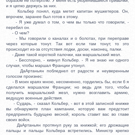
образом не потерплю. У меня есть укоренившиеся привычки,
и я цепко держусь за них.
Кольбер понял, куда метит капитан мушкетеров. Он,
впрочем, заранее был готов к этому.
- Я уже думал о том, о чем вы только что говорили, -
перебил он.
- О чем?
- Мы говорили о каналах и о болотах, при переправе
через которые тонут. Так вот если там тонут, то это
происходит из-за отсутствия лодки, доски, наконец, палки.
- Даже такой короткой палочки, как маршальский жезл.
- Бесспорно, - кивнул Кольбер. - Я не знаю ни одного
случая, чтобы маршал Франции утонул.
ДаАртаньян побледнел от радости и неуверенным
голосом произнес:
- В моих краях мною, несомненно, гордились бы, если б я
сделался маршалом Франции; но ведь для того, чтобы
получить маршальский жезл, нужно возглавить армию,
ведущую военные действия.
- Сударь, - сказал Кольбер, - вот в этой записной книжке
вы обнаружите план кампании, которую вам предстоит
предпринять будущею весной; король ставит вас во главе
своих войск.
ДаАртаньян протянул руку за книжкой; его дрожащие
пальцы и пальцы Кольбера встретились. Министр крепко