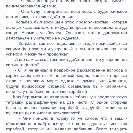
- А если испанцы останутся строго нейтральными? -
поинтересовался Арамис.
- Они будут нейтральны, пока король будет сильнее
противника, - отвечал ДаАртаньян.
Кольбер был восхищен этою прозорливостью, которая
если уж касалась какого-нибудь вопроса, то освещала его до
конца. Арамис улыбнулся. Он знал, что в дипломатии
даАртаньян в учителях не нуждается.
Кольбер, как все тщеславные люди носившийся со
своими фантазиями и уверенный в том, что они завершатся
успехом, между тем продолжал:
- А кто вам сказал, господин даАртаньян, что у короля нет
сильного флота?
- О, я не вникал в подробное рассмотрение вопроса о
королевском флоте. Я неважный моряк. Как все нервные
люди, я ненавижу море; однако я думаю, что Франция,
будучи приморской страной, обзавелась бы и моряками,
если бы у нее было достаточно кораблей.
Кольбер вытащил из кармана небольшую продолговатую
тетрадку, разграфленную на две части. С одной стороны
были записаны названия кораблей; с другой - количество
пушек на них и численность экипажей.
- Мне пришло в голову то же самое, что и вам, -
обратился он к даАртаньяну, - и я велел сделать список тех
кораблей, которые мы недавно добавили. Всего тридцать