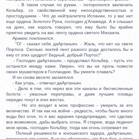
- В таком случае по рукам, - поторопился заключить
Кольбер, со свойственной ему непосредственностью и
простодушием. - Что до нейтралитета Испании, то у вас нет
еще ордена Золотого Руна, господин д'Аламеда. А я слышал
на днях, как король говорил, что ему было бы крайне
приятно увидеть на вас ленту ордена святого Михаила.
Арамис поклонился.
"О! - сказал себе даАртаньян. - Жаль, что нет на свете
Портоса. Сколько локтей лент разного рода досталось бы и
ему от этих щедрот! Бедный, добрый Портос!"
- Господин даАртаньян, - продолжал Кольбер, - пусть это
останется между нами. Уверен, что вы не прочь повести
своих мушкетеров в Голландию. Вы умеете плавать?
И он снова весело засмеялся.
- Как угорь, - отвечал даАртаньян.
- Дело в том, что через все эти каналы и бесчисленные
болота - ужасные переправы, и даже лучшие пловцы
нередко тонут в этих местах.
- Но это входит в мою профессию - умереть за его
величество. И так как на войне - редкость, чтобы было много
воды без огня, то я вас заранее предупреждаю, что сделаю
все возможное, дабы выбрать огонь. Я старею, вода леденит
мою кровь, господин Кольбер, тогда как огонь согревает ее.
Полный решимости и юношеского задора, даАртаньян,
произнося эти слова, был так обаятелен, что Кольбер, в свою