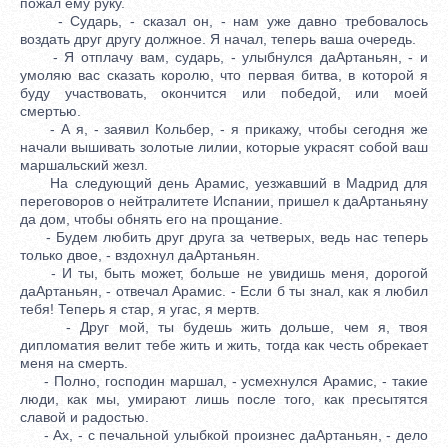
пожал ему руку.
- Сударь, - сказал он, - нам уже давно требовалось
воздать друг другу должное. Я начал, теперь ваша очередь.
- Я отплачу вам, сударь, - улыбнулся даАртаньян, - и
умоляю вас сказать королю, что первая битва, в которой я
буду участвовать, окончится или победой, или моей
смертью.
- А я, - заявил Кольбер, - я прикажу, чтобы сегодня же
начали вышивать золотые лилии, которые украсят собой ваш
маршальский жезл.
На следующий день Арамис, уезжавший в Мадрид для
переговоров о нейтралитете Испании, пришел к даАртаньяну
да дом, чтобы обнять его на прощание.
- Будем любить друг друга за четверых, ведь нас теперь
только двое, - вздохнул даАртаньян.
- И ты, быть может, больше не увидишь меня, дорогой
даАртаньян, - отвечал Арамис. - Если б ты знал, как я любил
тебя! Теперь я стар, я угас, я мертв.
- Друг мой, ты будешь жить дольше, чем я, твоя
дипломатия велит тебе жить и жить, тогда как честь обрекает
меня на смерть.
- Полно, господин маршал, - усмехнулся Арамис, - такие
люди, как мы, умирают лишь после того, как пресытятся
славой и радостью.
- Ах, - с печальной улыбкой произнес даАртаньян, - дело