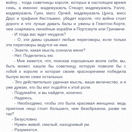
войну... тогда советницы короля, которых в настоящее время
семь, а именно: мадемуазель Стюарт, мадемуазель Уэллс,
мадемуазель Гуин, мисс Орчей, мадемуазель Цунга, мисс
Даус и графиня Кестльмен, убедят короля, что война стоит
дорого и что лучше давать балы и ужины в Гемптон-Корте,
чем снаряжать линейные корабли в Портсмуте или Гринвиче.
- И тогда вас ждет неудача?
- О, эти дамы срывают любые переговоры, если только
эти переговоры ведутся не ими.
- Знаете, какая мысль осенила меня?
- Нет. Поделитесь ею.
- Мне кажется, что, поискав хорошенько возле себя, вы,
быть может, нашли бы советницу, которую повезли бы с
гобой к королю и которая своим красноречием победила
былую волю семи остальных.
- Это действительно удачная мысль, ваше величество, и я
уже думаю, кто бы мог подойти к этой роли.
- Подумайте, и вы найдете, конечно.
- Надеюсь.
- Необходимо, чтобы это была красивая женщина: ведь
приятное лицо стоит большего, чем безобразное, разве не
так?
- Безусловно.
- Нужен живой, смелый, находчивый ум.
- Разумеется.