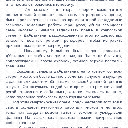
и тотчас же отправились к генералу.
Им сказали, что вчера вечером комендантом
неприятельской крепости, человеком на редкость упорным,
была произведена вылазка, во время которой осаждаемые
засыпали земляные работы французов, убили семьдесят
семь человек и начали заделывать брешь в крепостной
стене, и ДаАртаньян, раздосадованный этой их дерзостью,
вышел с девятью ротами гренадеров, чтобы исправить
причиненные врагом повреждения.
Посланному Кольбера было ведено разыскать
д'Артаньяна в любой час дня и ночи, где бы тот ни был Итак,
сопровождаемый своею охраной, офицер верхом поехал к
траншеям.
Всадники увидели даАртаньяна на открытом со всех
сторон месте; он был в шляпе с золотым галуном, в мундире
с расшитыми золотом обшлагами, со своей длинной тростью
в руках. Он покусывал седой ус и время от времени левой
рукой стряхивал с себя пыль, которая сыпалась на него,
когда падавшие поблизости ядра взрывали землю.
Под этим смертоносным огнем, среди нестерпимого воя и
свиста офицеры неутомимо работали киркой и лопатой,
тогда как солдаты возили тачки с землей и укладывали
фашины. На глазах росли высокие насыпи, прикрывавшие
собою траншеи.
К трем часам все повреждения были исправлены.