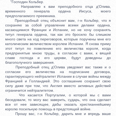
"Господин Кольбер.
Направляю к вам преподобного отца д'Олива,
временного генерала ордена Иисуса, моего
предполагаемого преемника.
Преподобный отец объяснит вам, г-н Кольбер, что я
сохраняю за собой управление всеми делами ордена,
касающимися Франции и Испании, но не хочу сохранять
титул генерала ордена, так как это бросило бы слишком
много света на ход переговоров, которые поручены мне его
католическим величеством королем Испании. Я снова приму
этот титул по повелению его величества короля, когда
предпринятые мною труды, в согласии с вами, к вящей
славе господа и его церкви, будут доведены до
благополучного завершения.
Преподобный отец д'Олива уведомит вас также и о
согласии его величества на подписание договора,
гарантирующего нейтралитет Испании в случае войны между
Францией и Голландией. Это соглашение сохранит свою
силу даже при том, что Англия вместо активных действий
ограничится нейтралитетом.
Что касается Португалии, о которой мы с вами
беседовали, то могу вас заверить, сударь, что она сделает
все от нее зависящее, дабы оказать христианнейшему
королю посильную помощь в предстоящей войне.
Прошу вас, г-н Кольбер, дарить мне и впредь ваше