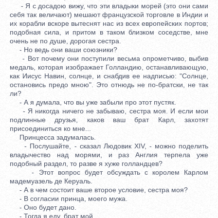
- Я с досадою вижу, что эти владыки морей (это они сами
себя так величают) мешают французской торговле в Индии и
их корабли вскоре вытеснят нас из всех европейских портов;
подобная сила, и притом в таком близком соседстве, мне
очень не по душе, дорогая сестра.
- Но ведь они ваши союзники?
- Вот почему они поступили весьма опрометчиво, выбив
медаль, которая изображает Голландию, останавливающую,
как Иисус Навин, солнце, и снабдив ее надписью: "Солнце,
остановись предо мною". Это отнюдь не по-братски, не так
ли?
- А я думала, что вы уже забыли про этот пустяк.
- Я никогда ничего не забываю, сестра моя. И если мои
подлинные друзья, каков ваш брат Карл, захотят
присоединиться ко мне...
Принцесса задумалась.
- Послушайте, - сказал Людовик XIV, - можно поделить
владычество над морями, и раз Англия терпела уже
подобный раздел, то разве я хуже голландцев?
- Этот вопрос будет обсуждать с королем Карлом
мадемуазель де Керуаль.
- А в чем состоит ваше второе условие, сестра моя?
- В согласии принца, моего мужа.
- Оно будет дано.
- Тогда я еду, брат мой.