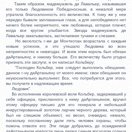
Таким образом, мадемуазель де Лавальер, называвшая
его только Людовиком Победоносным, в немалой мере
утратила благосклонность его величества. К тому же у нее
нередко бывали заплаканные глаза, а для непобедимого нет
ничего более неприятного, чем любовница, которая плачет,
когда все кругом улыбается. Звезда мадемуазель де
Лавальер закатывалась, застилаемая тучами и слезами.
Но веселость г-жи де Монтеспан возрастала с каждым
новым успехом, и это утешало Людовика во всех
неприятностях и невзгодах. И всем этим король был обязан
даАртаньяну, и никому больше. Его величеству было угодно
признать эти заслуги, и он написал Кольберу:
"Господин Кольбер, нам следует выполнить обещание,
данное г-ну даАртаньяну от моего имени; свои обещания он
неукоснительно выполняет. Все, что потребуется для этого,
вы получите в надлежащее время.
Людовик".
Во исполнение королевской воли Кольбер, задержавший у
себя офицера, присланного к нему даАртаньяном, вручил
этому офицеру письмо для его генерала и небольшой
инкрустированный золотом ларчик черного дерева, который
был не слишком объемист, но весил, очевидно, немало,
поскольку посланному дали пять человек охраны, чтобы
помочь отвезти его. Эти люди добрались до осаждаемой
даАртаньяном крепости лишь перед самым восходом солнца