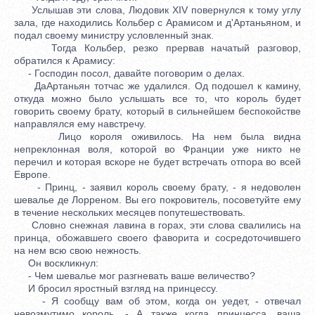
Услышав эти слова, Людовик XIV повернулся к тому углу
зала, где находились Кольбер с Арамисом и д'Артаньяном, и
подал своему министру условленный знак.
Тогда Кольбер, резко прервав начатый разговор,
обратился к Арамису:
- Господин посол, давайте поговорим о делах.
ДаАртаньян тотчас же удалился. Од подошел к камину,
откуда можно было услышать все то, что король будет
говорить своему брату, который в сильнейшем беспокойстве
направлялся ему навстречу.
Лицо короля оживилось. На нем была видна
непреклонная воля, которой во Франции уже никто не
перечил и которая вскоре не будет встречать отпора во всей
Европе.
- Принц, - заявил король своему брату, - я недоволен
шевалье де Лорреном. Вы его покровитель, посоветуйте ему
в течение нескольких месяцев попутешествовать.
Словно снежная лавина в горах, эти слова свалились на
принца, обожавшего своего фаворита и сосредоточившего
на нем всю свою нежность.
Он воскликнул:
- Чем шевалье мог разгневать ваше величество?
И бросил яростный взгляд на принцессу.
- Я сообщу вам об этом, когда он уедет, - отвечал
невозмутимо король. - А также когда принцесса, ваша