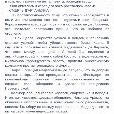
в том, что у меня уже нет аппетита, господин герцог.
Они обнялись и через два часа расстались навеки.
СМЕРТЬ Д'АРТАНЬЯНА
В противоположность тому, что обычно наблюдается в
политике или морали, все честно сдержали свои обещания.
Король вернул графа де Гиша и изгнал шевалье де Лоррена;
это настолько расстроило принца, что он заболел от
огорчения.
Принцесса Генриетта уехала в Лондон и приложила
столько усилий, чтобы убедить своего брата Карла II
слушаться политических советов мадемуазель де Керуаль,
что союз между Францией и Англией был подписан и
английские корабли, имея с собой балласт в виде нескольких
миллионов французского золота, провели ожесточенную
кампанию против голландского флота.
Карл II обещал мадемуазель де Керуаль, что за добрые
советы, которые были преподаны ею, он отблагодарит ее
каким-нибудь скромным знаком признательности; он
сдержал свое обещание и сделал ее герцогинею
Портсмутской.
Кольбер обещал королю корабли, снаряжение и победы.
И он, как известно, сдержал обещание. Наконец, Арамис, на
обещания которого меньше всего можно было рассчитывать,
написал Кольберу по поводу переговоров в Мадриде, взятых
им на себя, нижеследующее письмо: