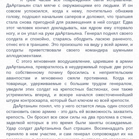
ДаАртаньян стал мягче с окружающими его людьми. И он
совсем успокоился, когда к нему, почтительно обнажив
голову, подошел начальник саперов и доложил, что трапшея
стала снова пригодной для размещения в ней солдат. Едва
этот человек кончил докладывать, как ядром ему оторвало
ногу, и он упал на руки даАртаньяна. Генерал поднял своего
солдата и спокойно, стараясь ободрить ласкою раненого,
отнес его в траншею. Это произошло на виду у всей армии, и
солдаты приветствовали своего командира шумными
аплодисментами.
С этого мгновения воодушевление, царившее в армии
даАртаньяна, превратилось в неудержимый порыв: две роты
по собственному почину бросились к неприятельским
аванпостам и мгновенно смяли противника. Когда их
товарищи, удерживаемые с большим трудом генералом,
увидели этих солдат на крепостных бастионах, они также
устремились вперед, и вскоре начался ожесточеннейший
штурм контрэскарпа, который был ключом ко всей крепости.
ДаАртаньян понял, что у него остается лишь один способ
остановить свою армию - это дать ей возможность захватить
крепость. Он бросил все свои силы на два пролома в стене,
заделкой которых в это время были заняты осаждаемые.
Удар солдат даАртаньяна был страшен. Восемнадцать рот
приняло в нем участие, и сам генерал сопровождал их на