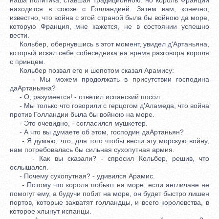
находится в союзе с Голландией. Затем вам, конечно,
известно, что война с этой страной была бы войною да море,
которую Франция, мне кажется, не в состоянии успешно
вести.
Кольбер, обернувшись в этот момент, увидел д'Артаньяна,
который искал себе собеседника на время разговора короля
с принцем.
Кольбер позвал его и шепотом сказал Арамису:
- Мы можем продолжать в присутствии господина
даАртаньяна?
- О, разумеется! - ответил испанский посол.
- Мы только что говорили с герцогом д'Аламеда, что война
против Голландии была бы войною на море.
- Это очевидно, - согласился мушкетер.
- А что вы думаете об этом, господин даАртаньян?
- Я думаю, что, для того чтобы вести эту морскую войну,
нам потребовалась бы сильная сухопутная армия.
- Как вы сказали? - спросил Кольбер, решив, что
ослышался.
- Почему сухопутная? - удивился Арамис.
- Потому что короля побьют на море, если англичане не
помогут ему, а будучи побит на море, он будет быстро лишен
портов, которые захватят голландцы, и всего королевства, в
которое хлынут испанцы.