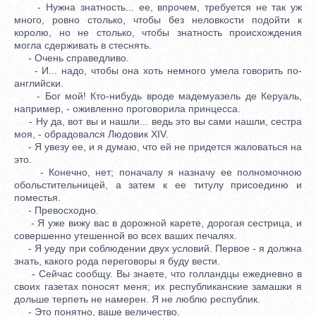
- Нужна знатность... ее, впрочем, требуется не так уж
много, ровно столько, чтобы без неловкости подойти к
королю, но не столько, чтобы знатность происхождения
могла сдерживать в стеснять.
- Очень справедливо.
- И... надо, чтобы она хоть немного умела говорить по-
английски.
- Бог мой! Кто-нибудь вроде мадемуазель де Керуаль,
например, - оживленно проговорила принцесса.
- Ну да, вот вы и нашли... ведь это вы сами нашли, сестра
моя, - обрадовался Людовик XIV.
- Я увезу ее, и я думаю, что ей не придется жаловаться на
это.
- Конечно, нет; поначалу я назначу ее полномочною
обольстительницей, а затем к ее титулу присоединю и
поместья.
- Превосходно.
- Я уже вижу вас в дорожной карете, дорогая сестрица, и
совершенно утешенной во всех ваших печалях.
- Я уеду при соблюдении двух условий. Первое - я должна
знать, какого рода переговоры я буду вести.
- Сейчас сообщу. Вы знаете, что голландцы ежедневно в
своих газетах поносят меня; их республиканские замашки я
дольше терпеть не намерен. Я не люблю республик.
- Это понятно, ваше величество.