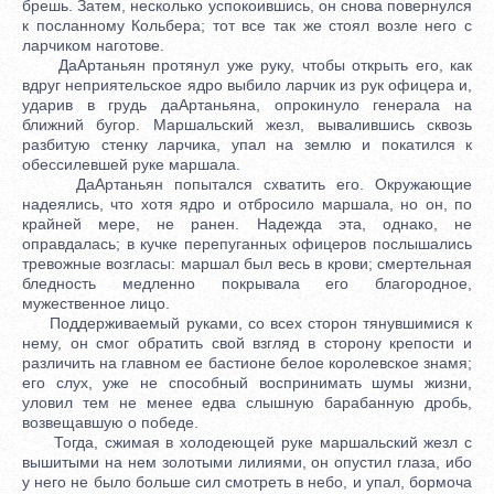
брешь. Затем, несколько успокоившись, он снова повернулся
к посланному Кольбера; тот все так же стоял возле него с
ларчиком наготове.
ДаАртаньян протянул уже руку, чтобы открыть его, как
вдруг неприятельское ядро выбило ларчик из рук офицера и,
ударив в грудь даАртаньяна, опрокинуло генерала на
ближний бугор. Маршальский жезл, вывалившись сквозь
разбитую стенку ларчика, упал на землю и покатился к
обессилевшей руке маршала.
ДаАртаньян попытался схватить его. Окружающие
надеялись, что хотя ядро и отбросило маршала, но он, по
крайней мере, не ранен. Надежда эта, однако, не
оправдалась; в кучке перепуганных офицеров послышались
тревожные возгласы: маршал был весь в крови; смертельная
бледность медленно покрывала его благородное,
мужественное лицо.
Поддерживаемый руками, со всех сторон тянувшимися к
нему, он смог обратить свой взгляд в сторону крепости и
различить на главном ее бастионе белое королевское знамя;
его слух, уже не способный воспринимать шумы жизни,
уловил тем не менее едва слышную барабанную дробь,
возвещавшую о победе.
Тогда, сжимая в холодеющей руке маршальский жезл с
вышитыми на нем золотыми лилиями, он опустил глаза, ибо
у него не было больше сил смотреть в небо, и упал, бормоча