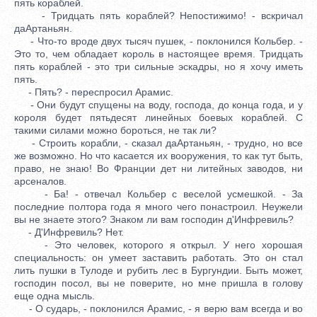
пять кораблей.
- Тридцать пять кораблей? Непостижимо! - вскричал
даАртаньян.
- Что-то вроде двух тысяч пушек, - поклонился Кольбер. -
Это то, чем обладает король в настоящее время. Тридцать
пять кораблей - это три сильные эскадры, но я хочу иметь
пять.
- Пять? - переспросил Арамис.
- Они будут спущены на воду, господа, до конца года, и у
короля будет пятьдесят линейных боевых кораблей. С
такими силами можно бороться, не так ли?
- Строить корабли, - сказал даАртаньян, - трудно, но все
же возможно. Но что касается их вооружения, то как тут быть,
право, не знаю! Во Франции дет ни литейных заводов, ни
арсеналов.
- Ба! - отвечал Кольбер с веселой усмешкой. - За
последние полтора года я много чего понастроил. Неужели
вы не знаете этого? Знаком ли вам господин д'Инфревиль?
- Д'Инфревиль? Нет.
- Это человек, которого я открыл. У него хорошая
специальность: он умеет заставить работать. Это он стал
лить пушки в Тулоде и рубить лес в Бургундии. Быть может,
господин посол, вы не поверите, но мне пришла в голову
еще одна мысль.
- О сударь, - поклонился Арамис, - я верю вам всегда и во