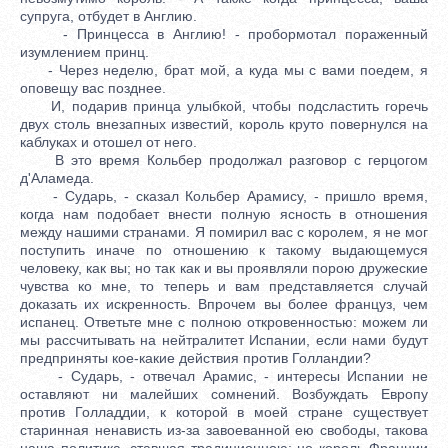
супруга, отбудет в Англию.
- Принцесса в Англию! - пробормотал пораженный
изумлением принц.
- Через неделю, брат мой, а куда мы с вами поедем, я
оповещу вас позднее.
И, подарив принца улыбкой, чтобы подсластить горечь
двух столь внезапных известий, король круто повернулся на
каблуках и отошел от него.
В это время Кольбер продолжал разговор с герцогом
д'Аламеда.
- Сударь, - сказал Кольбер Арамису, - пришло время,
когда нам подобает внести полную ясность в отношения
между нашими странами. Я помирил вас с королем, я не мог
поступить иначе по отношению к такому выдающемуся
человеку, как вы; но так как и вы проявляли порою дружеские
чувства ко мне, то теперь и вам представляется случай
доказать их искренность. Впрочем вы более француз, чем
испанец. Ответьте мне с полною откровенностью: можем ли
мы рассчитывать на нейтралитет Испании, если нами будут
предприняты кое-какие действия против Голландии?
- Сударь, - отвечал Арамис, - интересы Испании не
оставляют ни малейших сомнений. Возбуждать Европу
против Голладдии, к которой в моей стране существует
старинная ненависть из-за завоеванной ею свободы, такова
наша политика, ставшая традиционною: но король Франции