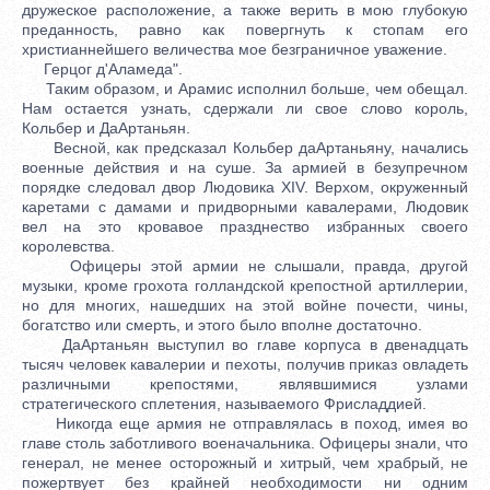
дружеское расположение, а также верить в мою глубокую
преданность, равно как повергнуть к стопам его
христианнейшего величества мое безграничное уважение.
Герцог д'Аламеда".
Таким образом, и Арамис исполнил больше, чем обещал.
Нам остается узнать, сдержали ли свое слово король,
Кольбер и ДаАртаньян.
Весной, как предсказал Кольбер даАртаньяну, начались
военные действия и на суше. За армией в безупречном
порядке следовал двор Людовика XIV. Верхом, окруженный
каретами с дамами и придворными кавалерами, Людовик
вел на это кровавое празднество избранных своего
королевства.
Офицеры этой армии не слышали, правда, другой
музыки, кроме грохота голландской крепостной артиллерии,
но для многих, нашедших на этой войне почести, чины,
богатство или смерть, и этого было вполне достаточно.
ДаАртаньян выступил во главе корпуса в двенадцать
тысяч человек кавалерии и пехоты, получив приказ овладеть
различными крепостями, являвшимися узлами
стратегического сплетения, называемого Фрисладдией.
Никогда еще армия не отправлялась в поход, имея во
главе столь заботливого военачальника. Офицеры знали, что
генерал, не менее осторожный и хитрый, чем храбрый, не
пожертвует без крайней необходимости ни одним