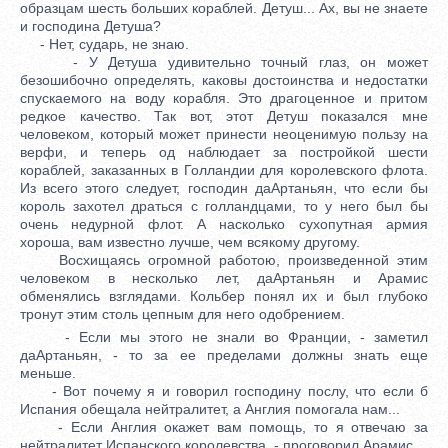
образцам шесть больших кораблей. Детуш... Ах, вы не знаете
и господина Детуша?
- Нет, сударь, не знаю.
- У Детуша удивительно точный глаз, он может
безошибочно определять, каковы достоинства и недостатки
спускаемого на воду корабля. Это драгоценное и притом
редкое качество. Так вот, этот Детуш показался мне
человеком, который может принести неоценимую пользу на
верфи, и теперь од наблюдает за постройкой шести
кораблей, заказанных в Голландии для королевского флота.
Из всего этого следует, господин даАртаньян, что если бы
король захотел драться с голландцами, то у него был бы
очень недурной флот. А насколько сухопутная армия
хороша, вам известно лучше, чем всякому другому.
Восхищаясь огромной работою, произведенной этим
человеком в несколько лет, даАртаньян и Арамис
обменялись взглядами. Кольбер понял их и был глубоко
тронут этим столь цепным для него одобрением.
- Если мы этого не знали во Франции, - заметил
даАртаньян, - то за ее пределами должны знать еще
меньше.
- Вот почему я и говорил господину послу, что если б
Испания обещала нейтралитет, а Англия помогала нам...
- Если Англия окажет вам помощь, то я отвечаю за
нейтралитет Испанского королевства, - проговорил Арамис.