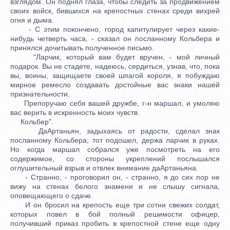
взглядом. Он поднял глаза, чтобы следить за продвижением
своих войск, бившихся на крепостных стенах среди вихрей
огня и дыма.
- С этим покончено, город капитулирует через какие-
нибудь четверть часа, - сказал он посланному Кольбера и
принялся дочитывать полученное письмо.
"Ларчик, который вам будет вручен, - мой личный
подарок. Вы не стадете, надеюсь, сердиться, узнав, что, пока
вы, воины, защищаете своей шпагой короля, я побуждаю
мирное ремесло создавать достойные вас знаки нашей
признательности.
Препоручаю себя вашей дружбе, г-н маршал, и умоляю
вас верить в искренность моих чувств.
Кольбер".
ДаАртаньян, задыхаясь от радости, сделал знак
посланному Кольбера; тот подошел, держа ларчик в руках.
Но когда маршал собрался уже посмотреть на его
содержимое, со стороны укреплений послышался
оглушительный взрыв и отвлек внимание даАртаньяна.
- Странно, - проговорил он, - странно, я до сих пор не
вижу на стенах белого знамени и не слышу сигнала,
оповещающего о сдаче.
И он бросил на крепость еще три сотни свежих солдат,
которых повел в бой полный решимости офицер,
получивший приказ пробить в крепостной стене еще одну