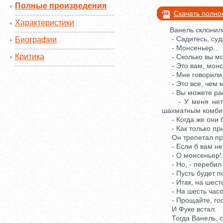
Полные произведения
Скачать полно
Характеристики
Ванель склонился
- Садитесь, судар
Биографии
- Монсеньер...
Критика
- Сколько вы мож
- Это вам, монсе
- Мне говорили, 
- Это все, чем м
- Вы можете рас
- У меня нет с с
шахматным комбин
- Когда же они б
- Как только при
Он трепетал при 
- Если б вам не н
- О монсеньер!.
- Но, - перебил с
- Пусть будет по
- Итак, на шесть 
- На шесть часов
- Прощайте, госп
И Фуке встал.
Тогда Ванель, с 