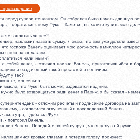
е произведение
 перед суперинтендантом. Он собрался было начать длинную ре
ь, - обратился к нему Фуке. - Кажется, вы хотите купить мою дол
ете заплатить за нее?
ньер, надлежит назвать сумму. Я знаю, что вам уже делали извес
что госпожа Ванель оценивает мою должность в миллион четырес
ы с нею располагаем.
платиться наличными?
обой денег, - отвечал наивно Ванель, приготовившийся к бор
ациям и озадаченный такой простотой и величием.
удут у вас?
кажете, монсеньер.
мысли, что Фуке, быть может, издевается над ним.
ужно было возвращаться ради денег в Париж, я бы сказал - немед
.
уперинтендант, - отложим расчеты и подписание договора на завт
вашему, - согласился оглушенный и похолодевший Ванель.
часов утра, - добавил Фуке.
, - повторил Ванель.
один Ванель. Передайте вашей супруге, что я целую ей ручки.
налившимися кровью глазами и потеряв голову, произнес: