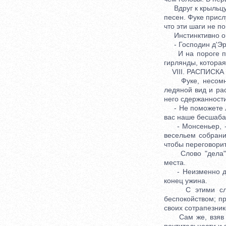
Вдруг к крыльцу п
песен. Фуке присл
что эти шаги не п
Инстинктивно он о
- Господин д'Эрбл
И на пороге пока
гирлянды, которая
VIII. РАСПИСКА
Фуке, несомненн
ледяной вид и ра
него сдержанности
- Не поможете ли
вас наше бесшаба
- Монсеньер, - п
весельем собрани
чтобы переговорит
Слово "дела" за
места.
- Неизменно дела
конец ужина.
С этими словам
беспокойством; п
своих сотрапезник
Сам же, взяв под