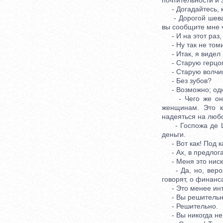
почтительности и 
- Догадайтесь, к
- Дорогой шеваль
вы сообщите мне 
- И на этот раз, 
- Ну так не томит
- Итак, я видел 
- Старую герцоги
- Старую волчицу
- Без зубов?
- Возможно; одна
- Чего же она м
женщинам. Это к
надеяться на любо
- Госпожа де Шев
деньги.
- Вот как! Под к
- Ах, в предлогах
- Меня это ниско
- Да, но, вероят
говорят, о финанс
- Это менее инт
- Вы решительно 
- Решительно.
- Вы никогда не 