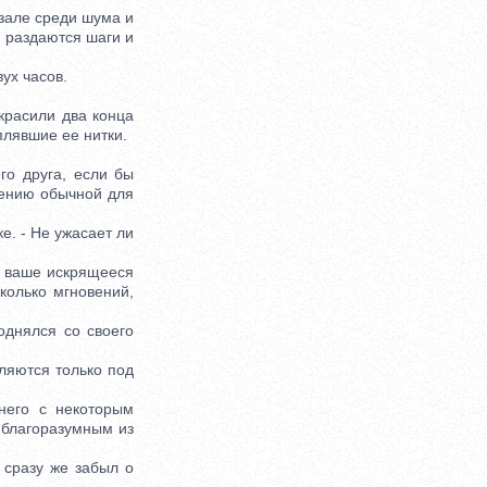
 зале среди шума и
м раздаются шаги и
ух часов.
красили два конца
плявшие ее нитки.
о друга, если бы
дению обычной для
. - Не ужасает ли
ю ваше искрящееся
колько мгновений,
днялся со своего
ляются только под
его с некоторым
 благоразумным из
 сразу же забыл о