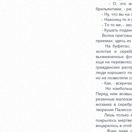
- О, это можно
брильянтами, - ра
- Ну, что вы на э
- Наконец-то я п
- То-то же, - за
- Кушать подано,
Волна приглашенн
приемах; здесь и
На буфетах, на 
золотая и сереб
вычеканенных фл
еще не перевелось
гражданских распр
люди хорошего тон
но не позволяли с
- Как, - вскричал 
Но наибольшее в
Перед ним возвыш
резанные малоази
мозаика в сереб
творении Палисси
Лишь только марк
покрылось мертве
воцарилось в это
Фуке даже не по