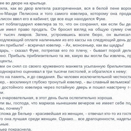
ее во дворе на крыльце.
, как во двор влетела разгоряченная, вся в белой пене ворон
ен-Манде Пелисона и того самого ювелира, которому она прода
лисон ввел его в кабинет, где все еще находился Фуке.
облагодарил ювелира за то, что он сохранил, как если бы де
ые имел право продать. Он бросил взгляд на общую сумму сче
т тысяч ливров. Затем, устроившись возле бюро, он выписа
 подлежащий оплате наличными из его кассы на следующий день до
 прибыли! - вскричал ювелир. - Ах, монсеньер, как вы щедры!
рь, - сказал Фуке, потрепав его по плечу, - бывает порой дели
но. Прибыль приблизительно та же, какую вы могли бы извлечь, п
оценты.
он снял со своего кружевного манжета усыпанную брильянтами
однократно оценивал в три тысячи пистолей, и обратился к нему:
 на память, и до свидания. Вы человек исключительной честности
, - воскликнул глубоко тронутый ювелир, - вы славный вельможа!
стойного ювелира через потайную дверь и пошел навстречу г-
и.
очаровательная, в этот день была ослепительно хороша.
 вы, господа, что маркиза нынешним вечером не имеет себе по
 вы, почему?
ожа де Бельер - красивейшая из женщин, - отвечал кто-то из гост
о она лучшая среди женщин. Однако... все драгоценности, надеты
ьные.
ер покраснела.