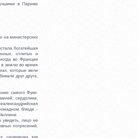
учшими в Париже
о на министерских
стала богатейшая
янных, отлитых и
когда во Франции
е в землю во время
йнах, которые вели
бивали друг друга,
нию самого Фуке.
амней; сердолики,
пеалександрийская
ромадном блюде -
Челлини.
 увидеть, лицо ее
евных потрясений,
, сновавших, как