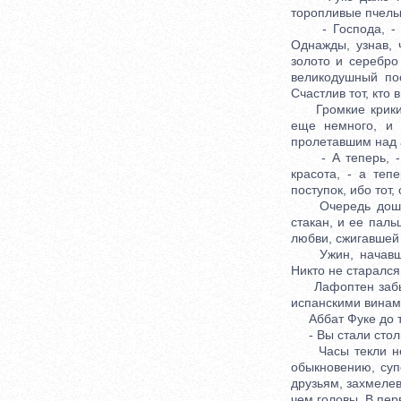
торопливые пчелы,
- Господа, - ск
Однажды, узнав, 
золото и серебро
великодушный по
Счастлив тот, кто
Громкие крики п
еще немного, и 
пролетавшим над 
- А теперь, - п
красота, - а теп
поступок, ибо тот,
Очередь дошла д
стакан, и ее паль
любви, сжигавшей 
Ужин, начавшийс
Никто не старался
Лафоптен забыл 
испанскими винам
Аббат Фуке до то
- Вы стали столь 
Часы текли непр
обыкновению, суп
друзьям, захмеле
чем головы. В пер