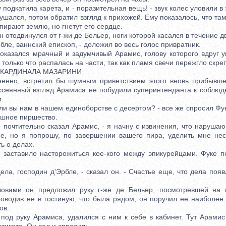
одкатила карета, и - поразительная вещь! - звук колес уловили в
ушался, потом обратил взгляд к прихожей. Ему показалось, что та
опирают землю, но гнетут его сердце.
тодвинулся от г-жи де Бельер, ноги которой касался в течение дв
е, ваннский епископ, - доложил во весь голос привратник.
зался мрачный и задумчивый Арамис, голову которого вдруг у
 только что распалась на части, так как пламя свечи пережгло скре
 КАРДИНАЛА МАЗАРИНИ
о, встретил бы шумным приветствием этого вновь прибывшег
ссеянный взгляд Арамиса не побудили суперинтенданта к соблю
.
 вы нам в нашем единоборстве с десертом? - все же спросил Фуке
шное пиршество.
очтительно сказал Арамис, - я начну с извинения, что наруша
е, но я попрошу, по завершении вашего пира, уделить мне нес
ь о делах.
ставило насторожиться кое-кого между эпикурейцами. Фуке по
, господин д'Эрбле, - сказал он. - Счастье еще, что дела появ
и он предложил руку г-же де Бельер, посмотревшей на н
роводив ее в гостиную, что была рядом, он поручил ее наиболее
ов.
 руку Арамиса, удалился с ним к себе в кабинет. Тут Арамис