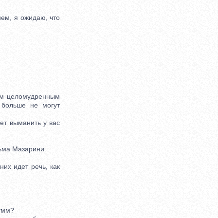
ем, я ожидаю, что
ом целомудренным
 больше не могут
ет выманить у вас
сьма Мазарини.
их идет речь, как
умм?