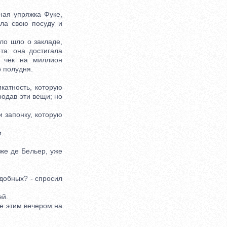
ая упряжка Фуке,
ла свою посуду и
ло шло о закладе,
та: она достигала
л чек на миллион
 полудня.
катность, которую
родав эти вещи; но
 запонку, которую
.
же де Бельер, уже
добных? - спросил
ей.
е этим вечером на