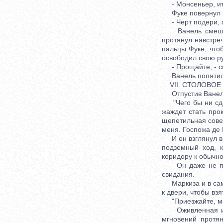
- Монсеньер, ита
Фуке повернул к 
- Черт подери, 
Ванель смешался
протянул навстре
пальцы Фуке, что
освободил свою ру
- Прощайте, - ск
Ванель попятился
VII. СТОЛОВОЕ 
Отпустив Ванеля,
"Чего бы ни сдел
жаждет стать про
щепетильная совес
меня. Госпожа де 
И он взглянул в н
подземный ход, 
коридору к обычно
Он даже не преду
свидания.
Маркиза и в само
к двери, чтобы взя
"Приезжайте, мар
Оживленная и сч
мгновений протян