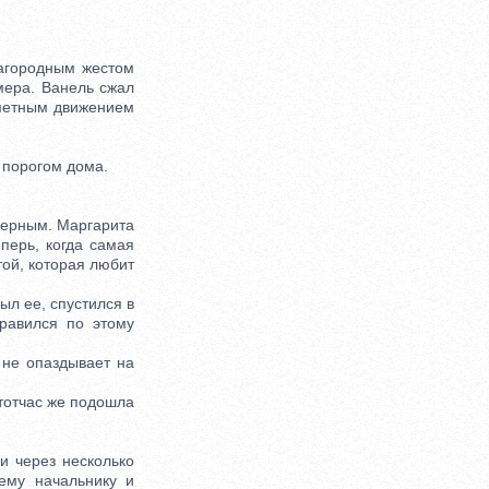
агородным жестом
мера. Ванель сжал
иметным движением
 порогом дома.
мерным. Маргарита
перь, когда самая
той, которая любит
ыл ее, спустился в
равился по этому
 не опаздывает на
тотчас же подошла
 через несколько
оему начальнику и