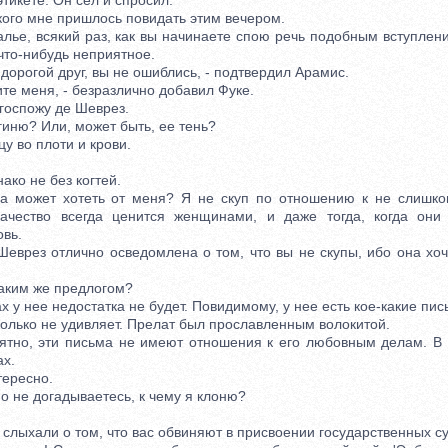
этикете. Он сел и спросил:
ого мне пришлось повидать этим вечером.
е, всякий раз, как вы начинаете спою речь подобным вступлени
что-нибудь неприятное.
дорогой друг, вы не ошиблись, - подтвердил Арамис.
е меня, - безразлично добавил Фуке.
госпожу де Шеврез.
ню? Или, может быть, ее тень?
 во плоти и крови.
ко не без когтей.
ожет хотеть от меня? Я не скуп по отношению к не слишк
ачество всегда ценится женщинами, и даже тогда, когда они
вь.
рез отлично осведомлена о том, что вы не скупы, ибо она хоч
аким же предлогом?
 у нее недостатка не будет. Повидимому, у нее есть кое-какие пи
лько не удивляет. Прелат был прославленным волокитой.
но, эти письма не имеют отношения к его любовным делам. В н
ах.
ересно.
не догадываетесь, к чему я клоню?
слыхали о том, что вас обвиняют в присвоении государственных с