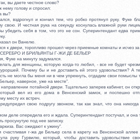
к, вы даете честное слово?
нему голову и спросил:
а вы?
, вздрогнул и кончил тем, что робко протянул руку. Фуке бл
чу свою. И честная рука на секунду коснулась влажной руки лице
бы убедить себя в том, что это не сон. Суперинтендант едва пр
ку.
азал он Ванелю.
 к двери, торопливо прошел через приемные комнаты и исчез за
СЕРЕБРО И БРИЛЬЯНТЫ Г-ЖИ ДЕ БЕЛЬЕР
 Фуке на минуту задумался.
ать для женщины, которую когда-то любил, - все не будет чрез
куроршей. Почему бы и не доставить ей этого удовольствия? А те
ть не могла бы меня ни в чем упрекнуть, отдадим свои помыслы 
Бельер, наверное, уже на месте".
аправлении потайной двери. Тщательно заперев кабинет, он откр
который вел из его дома в Венсенский замок, и поспешно отп
му месту их встреч.
предил свою подругу звонком, так как знал, что она никогда
м деле опередила его и ждала. Суперинтендант постучал, и она 
ть просунутую под нее записку.
киза. Вас ожидают к ужину".
астливая г-жа де Бельер села в карету на Венсенской аллее и
ула руку Гурвилю, который, чтобы доставить удовольствие св