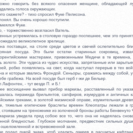
 говорить без всякого опасения женщине, обладающей л
здались голоса окружающих.
то скажете? - тихо спросил Фуке Пелисона.
онял. Вы очень хорошо поступили.
смеялся Фуке.
 - торжественно возгласил Ватель.
ых устремилась в столовую гораздо поспешнее, чем это принят
х ожидало великолепное зрелище.
поставцах, на столе среди цветов и свечей ослепительно бли
ряная посуда. Это были остатки старинных сокровищ, изва
орентийскими мастерами, привезенными Медичи в те времена, 
 золото. Эти чудеса из чудес искусства, запрятанные или зарыты
ей, робко появлялись на свет, когда наступал перерыв в тех во
а и которые звались Фрондой. Сеньоры, сражаясь между собой, у
ебе грабежа. На всей посуде был герб г-жи де Бельер.
Лафонтен, - тут везде П. и Б.!
осхищение вызвал прибор маркизы, расставленный по указа
алась пирамида брильянтов, сапфиров, изумрудов и античных к
йскими греками, в золотой мизииской оправе, изумительная древ
ре, тяжелые египечские браслеты времен Клеопатры лежали в г
, стоявшем на треножнике из золоченой бронзы работы Бенвенуто 
иза увидела пред собою все то, чего она не надеялась снова
нной бледностью. Глубокое молчание, предвестник сильных душ
й ошеломленной и встревоженной зале.
дал рукой знака, чтоб удалить лакеев в расшитых кафтанах