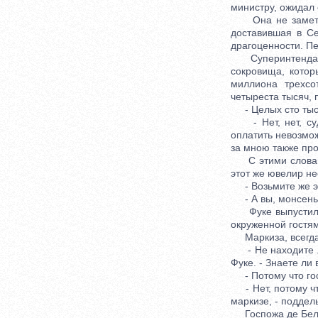
министру, ожидал 
Она не заметила
доставившая в С
драгоценности. Пе
Суперинтендант п
сокровища, котор
миллиона трехсо
четыреста тысяч,
- Целых сто тысяч
- Нет, нет, суда
оплатить невозмож
за мною также пр
С этими словами 
этот же ювелир не
- Возьмите же это
- А вы, монсеньер
Фуке выпустил до
окруженной гостям
Маркиза, всегда 
- Не находите ли
Фуке. - Знаете ли
- Потому что госп
- Нет, потому чт
маркизе, - поддел
Госпожа де Бель