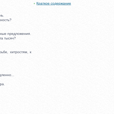
Краткое содержание
чь.
жность?
тные предложения.
та тысяч?
ьбе, хитростям, к
ленно...
ра.