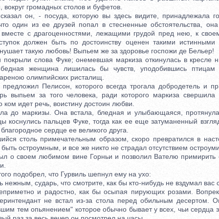
 вокруг громадных столов и буфетов.
азал он, - посуда, которую вы здесь видите, принадлежала го
что один из ее друзей попал в стесненные обстоятельства, она
 вместе с драгоценностями, лежащими грудой пред нею, к свое
ступок должен быть по достоинству оценен такими истинными д
 внушает такую любовь! Выпьем же за здоровье госпожи де Бельер!
окрыли слова Фуке; онемевшая маркиза откинулась в кресле ни
бедная женщина лишилась бы чувств, уподобившись птицам
ареною олимпийских ристалищ.
редложил Пелисон, которого всегда трогала добродетель и при
ерь выпьем за того человека, ради которого маркиза свершила
 о ком идет речь, воистину достоин любви.
о маркизы. Она встала, бледная и улыбающаяся, протянул
цы коснулись пальцев Фуке, тогда как ее еще затуманенный взгл
благородное сердце ее великого друга.
я столь примечательным образом, скоро превратился в наст
 быть остроумным, и все же никто не страдал отсутствием остроуми
о своем любимом вине Горньи и позволил Вателю примирить с
и.
го подобрел, что Гурвиль шепнул ему на ухо:
нежным, сударь, что смотрите, как бы кто-нибудь не вздумал вас 
иметно и радостно, как бы осыпая пирующих розами. Вопрек
еринтендант не встал из-за стола перед обильным десертом. 
вшим тем опьянением" которое обычно бывает у всех, чьи сердца 
вый раз за весь вечер он посмотрел на часы.