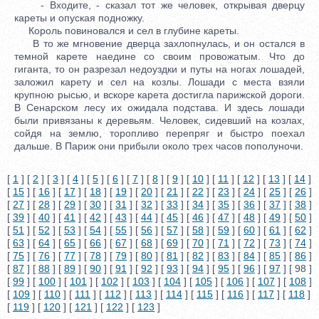
- Входите, - сказал тот же человек, открывая дверцу
кареты и опуская подножку.
Король повиновался и сел в глубине кареты.
В то же мгновение дверца захлопнулась, и он остался в
темной карете наедине со своим провожатым. Что до
гиганта, то он разрезал недоуздки и путы на ногах лошадей,
заложил карету и сел на козлы. Лошади с места взяли
крупною рысью, и вскоре карета достигла парижской дороги.
В Сенарском лесу их ожидала подстава. И здесь лошади
были привязаны к деревьям. Человек, сидевший на козлах,
сойдя на землю, торопливо перепряг и быстро поехал
дальше. В Париж они прибыли около трех часов пополуночи.
[
1
] [
2
] [
3
] [
4
] [
5
] [
6
] [
7
] [
8
] [
9
] [
10
] [
11
] [
12
] [
13
] [
14
]
[
15
] [
16
] [
17
] [
18
] [
19
] [
20
] [
21
] [
22
] [
23
] [
24
] [
25
] [
26
]
[
27
] [
28
] [
29
] [
30
] [
31
] [
32
] [
33
] [
34
] [
35
] [
36
] [
37
] [
38
]
[
39
] [
40
] [
41
] [
42
] [
43
] [
44
] [
45
] [
46
] [
47
] [
48
] [
49
] [
50
]
[
51
] [
52
] [
53
] [
54
] [
55
] [
56
] [
57
] [
58
] [
59
] [
60
] [
61
] [
62
]
[
63
] [
64
] [
65
] [
66
] [
67
] [
68
] [
69
] [
70
] [
71
] [
72
] [
73
] [
74
]
[
75
] [
76
] [
77
] [
78
] [
79
] [
80
] [
81
] [
82
] [
83
] [
84
] [
85
] [
86
]
[
87
] [
88
] [
89
] [
90
] [
91
] [
92
] [
93
] [
94
] [
95
] [
96
] [
97
] [ 98 ]
[
99
] [
100
] [
101
] [
102
] [
103
] [
104
] [
105
] [
106
] [
107
] [
108
]
[
109
] [
110
] [
111
] [
112
] [
113
] [
114
] [
115
] [
116
] [
117
] [
118
]
[
119
] [
120
] [
121
] [
122
] [
123
]