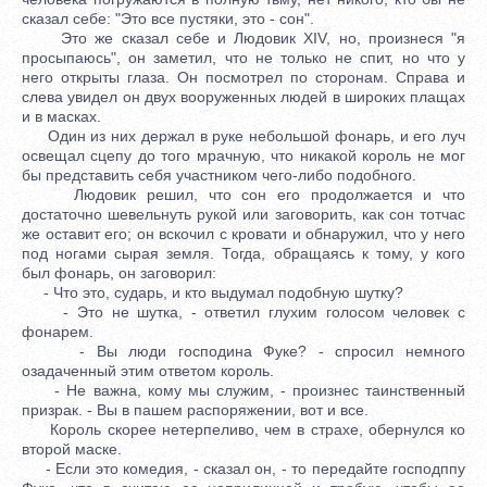
сказал себе: "Это все пустяки, это - сон".
Это же сказал себе и Людовик XIV, но, произнеся "я
просыпаюсь", он заметил, что не только не спит, но что у
него открыты глаза. Он посмотрел по сторонам. Справа и
слева увидел он двух вооруженных людей в широких плащах
и в масках.
Один из них держал в руке небольшой фонарь, и его луч
освещал сцепу до того мрачную, что никакой король не мог
бы представить себя участником чего-либо подобного.
Людовик решил, что сон его продолжается и что
достаточно шевельнуть рукой или заговорить, как сон тотчас
же оставит его; он вскочил с кровати и обнаружил, что у него
под ногами сырая земля. Тогда, обращаясь к тому, у кого
был фонарь, он заговорил:
- Что это, сударь, и кто выдумал подобную шутку?
- Это не шутка, - ответил глухим голосом человек с
фонарем.
- Вы люди господина Фуке? - спросил немного
озадаченный этим ответом король.
- Не важна, кому мы служим, - произнес таинственный
призрак. - Вы в пашем распоряжении, вот и все.
Король скорее нетерпеливо, чем в страхе, обернулся ко
второй маске.
- Если это комедия, - сказал он, - то передайте господппу