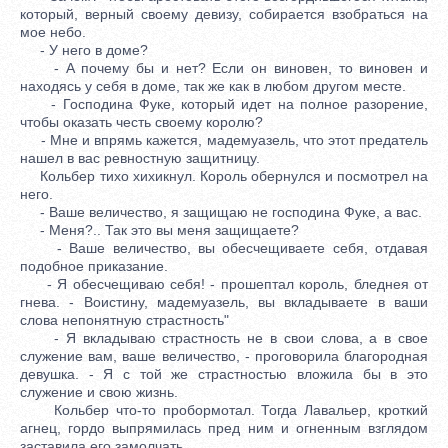
который, верный своему девизу, собирается взобраться на
мое небо.
- У него в доме?
- А почему бы и нет? Если он виновен, то виновен и
находясь у себя в доме, так же как в любом другом месте.
- Господина Фуке, который идет на полное разорение,
чтобы оказать честь своему королю?
- Мне и впрямь кажется, мадемуазель, что этот предатель
нашел в вас ревностную защитницу.
Кольбер тихо хихикнул. Король обернулся и посмотрел на
него.
- Ваше величество, я защищаю не господина Фуке, а вас.
- Меня?.. Так это вы меня защищаете?
- Ваше величество, вы обесчещиваете себя, отдавая
подобное приказание.
- Я обесчещиваю себя! - прошептал король, бледнея от
гнева. - Воистину, мадемуазель, вы вкладываете в ваши
слова непонятную страстность"
- Я вкладываю страстность не в свои слова, а в свое
служение вам, ваше величество, - проговорила благородная
девушка. - Я с той же страстностью вложила бы в это
служение и свою жизнь.
Кольбер что-то пробормотал. Тогда Лавальер, кроткий
агнец, гордо выпрямилась пред ним и огненным взглядом
заставила его замолчать.