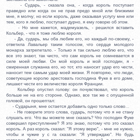
- Сударь, - сказала она, - когда король поступает
праведно или когда он не прав предо мной или близкими
мне, я молчу; но если король, даже оказывая услугу мне или
тем, кого я люблю, поступает дурно, я ему говорю об этом.
- Но мне кажется, мадемуазель, - решился вставить
Кольбер, - что я тоже люблю короля.
- Да, сударь, мы оба любим его, но каждый по-своему, -
ответила Лавальер таким голосом, что сердце молодого
монарха затрепетало. - Только я так сильно люблю его, что
все это знают, так чисто, что сам король не сомневается в
силе моей любви. Он мой король и мой господин, я -
смиренная служанка его, но тот, кто наносит удар его чести,
наносит тем самым удар моей жизни. Я повторяю, что люди,
советующие королю арестовать господина Фуке в его доме,
лишают чести его величество короля Франции.
Кольбер опустил голову: он почувствовал, что король
больше не на его стороне. Однако, все так же с опущенной
головой, он прошептал:
- Сударыня, мне остается добавить одно только слово...
- Не говорите этого слова, сударь, потому что я не стану
слушать его. Что вы можете мне сказать? Что господин Фуке
совершил преступление? Я это знаю, потому что это сказал
король. А раз король сказал: "Я этому верю", - мне не нужно,
чтобы и чужие у с га сказали: "Я утверждаю". Но будь
господин Фуке даже последним среди людей, я говорю это