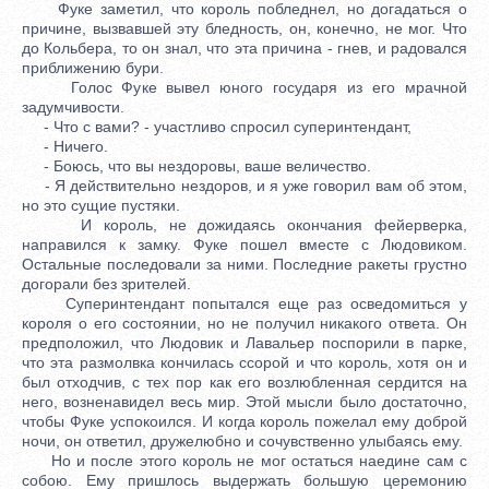
Фуке заметил, что король побледнел, но догадаться о
причине, вызвавшей эту бледность, он, конечно, не мог. Что
до Кольбера, то он знал, что эта причина - гнев, и радовался
приближению бури.
Голос Фуке вывел юного государя из его мрачной
задумчивости.
- Что с вами? - участливо спросил суперинтендант,
- Ничего.
- Боюсь, что вы нездоровы, ваше величество.
- Я действительно нездоров, и я уже говорил вам об этом,
но это сущие пустяки.
И король, не дожидаясь окончания фейерверка,
направился к замку. Фуке пошел вместе с Людовиком.
Остальные последовали за ними. Последние ракеты грустно
догорали без зрителей.
Суперинтендант попытался еще раз осведомиться у
короля о его состоянии, но не получил никакого ответа. Он
предположил, что Людовик и Лавальер поспорили в парке,
что эта размолвка кончилась ссорой и что король, хотя он и
был отходчив, с тех пор как его возлюбленная сердится на
него, возненавидел весь мир. Этой мысли было достаточно,
чтобы Фуке успокоился. И когда король пожелал ему доброй
ночи, он ответил, дружелюбно и сочувственно улыбаясь ему.
Но и после этого король не мог остаться наедине сам с
собою. Ему пришлось выдержать большую церемонию