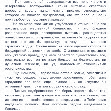
При свете огней, разгоравшихся все ярче и ярче и
исторгавших восторженные крики жителей окрестных
деревень, король начал читать письмо, относительно
которого он вначале предполагал, что это обращенное к
нему любовное послание Лавальер.
Но по мере того как он углублялся в чтение, лицо его
покрывалось мертвенной бледностью, и это бледное
разгневанное лицо, освещенное тысячами разноцветных
огней, было до того страшно, что заставило бы содрогнуться
всякого, кто мог бы проникнуть в изнуренное мрачною
страстью сердце. Отныне ничто не могло удержать короля от
безудержной ревности и от злобы. С мгновения, открывшего
ему ужасную правду, для него перестало существовать все,
решительно все: он не знал больше ни благочестия, ни
душевной мягкости, ни уз, налагаемых отношениями
гостеприимства.
Еще немного, и терзаемый острою болью, зажавшей в
тиски его сердце, недостаточно закаленное, чтобы таить
страдание про себя, еще немного - и он испустил бы
отчаянный крик, призывая к оружию свою стражу.
Письмо, подброшенное Кольбером королю, было, как,
вероятно, успел уже догадаться читатель, тем самым, что
исчезло из Фонтенбло вместе со старым лакеем Тоби после
неудачной попытки Фуке покорить сердце мадемуазель
Лавальер.