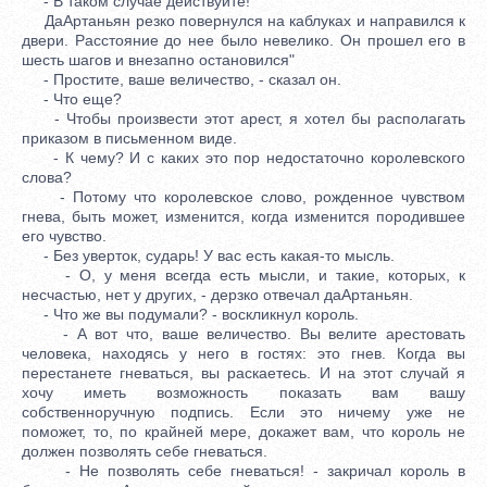
- В таком случае действуйте!
ДаАртаньян резко повернулся на каблуках и направился к
двери. Расстояние до нее было невелико. Он прошел его в
шесть шагов и внезапно остановился"
- Простите, ваше величество, - сказал он.
- Что еще?
- Чтобы произвести этот арест, я хотел бы располагать
приказом в письменном виде.
- К чему? И с каких это пор недостаточно королевского
слова?
- Потому что королевское слово, рожденное чувством
гнева, быть может, изменится, когда изменится породившее
его чувство.
- Без уверток, сударь! У вас есть какая-то мысль.
- О, у меня всегда есть мысли, и такие, которых, к
несчастью, нет у других, - дерзко отвечал даАртаньян.
- Что же вы подумали? - воскликнул король.
- А вот что, ваше величество. Вы велите арестовать
человека, находясь у него в гостях: это гнев. Когда вы
перестанете гневаться, вы раскаетесь. И на этот случай я
хочу иметь возможность показать вам вашу
собственноручную подпись. Если это ничему уже не
поможет, то, по крайней мере, докажет вам, что король не
должен позволять себе гневаться.
- Не позволять себе гневаться! - закричал король в