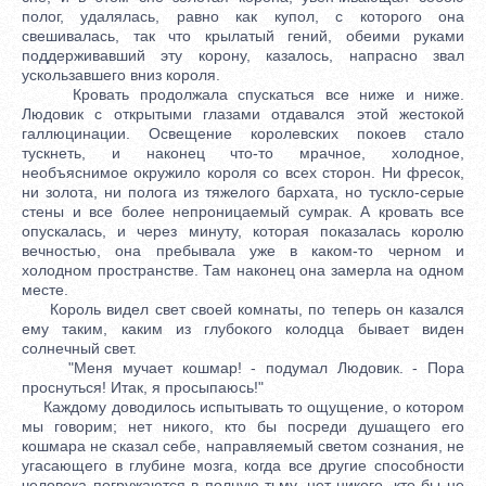
полог, удалялась, равно как купол, с которого она
свешивалась, так что крылатый гений, обеими руками
поддерживавший эту корону, казалось, напрасно звал
ускользавшего вниз короля.
Кровать продолжала спускаться все ниже и ниже.
Людовик с открытыми глазами отдавался этой жестокой
галлюцинации. Освещение королевских покоев стало
тускнеть, и наконец что-то мрачное, холодное,
необъяснимое окружило короля со всех сторон. Ни фресок,
ни золота, ни полога из тяжелого бархата, но тускло-серые
стены и все более непроницаемый сумрак. А кровать все
опускалась, и через минуту, которая показалась королю
вечностью, она пребывала уже в каком-то черном и
холодном пространстве. Там наконец она замерла на одном
месте.
Король видел свет своей комнаты, по теперь он казался
ему таким, каким из глубокого колодца бывает виден
солнечный свет.
"Меня мучает кошмар! - подумал Людовик. - Пора
проснуться! Итак, я просыпаюсь!"
Каждому доводилось испытывать то ощущение, о котором
мы говорим; нет никого, кто бы посреди душащего его
кошмара не сказал себе, направляемый светом сознания, не
угасающего в глубине мозга, когда все другие способности
человека погружаются в полную тьму, нет никого, кто бы не