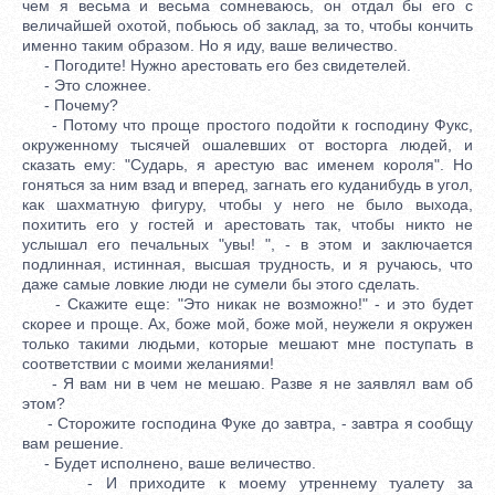
чем я весьма и весьма сомневаюсь, он отдал бы его с
величайшей охотой, побьюсь об заклад, за то, чтобы кончить
именно таким образом. Но я иду, ваше величество.
- Погодите! Нужно арестовать его без свидетелей.
- Это сложнее.
- Почему?
- Потому что проще простого подойти к господину Фукс,
окруженному тысячей ошалевших от восторга людей, и
сказать ему: "Сударь, я арестую вас именем короля". Но
гоняться за ним взад и вперед, загнать его куданибудь в угол,
как шахматную фигуру, чтобы у него не было выхода,
похитить его у гостей и арестовать так, чтобы никто не
услышал его печальных "увы! ", - в этом и заключается
подлинная, истинная, высшая трудность, и я ручаюсь, что
даже самые ловкие люди не сумели бы этого сделать.
- Скажите еще: "Это никак не возможно!" - и это будет
скорее и проще. Ах, боже мой, боже мой, неужели я окружен
только такими людьми, которые мешают мне поступать в
соответствии с моими желаниями!
- Я вам ни в чем не мешаю. Разве я не заявлял вам об
этом?
- Сторожите господина Фуке до завтра, - завтра я сообщу
вам решение.
- Будет исполнено, ваше величество.
- И приходите к моему утреннему туалету за