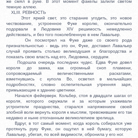
же смял в руке. В этот момент факелы залили светом
темную аллею.
XLIII. РЕВНОСТЬ
Этот яркий свет, это старание угодить, это новое
чествование, устроенное Фуке королю, окончательно
подорвали в Людовике XIV решимость немедленно
действовать, и без того поколебленную в нем Лавальер.
Он посмотрел на Фуке даже со своего рода
признательностью - ведь это он, Фуке, доставил Лавальер
случай проявить столько великодушия и благородства и
показать свою власть над его, Людовика, сердцем.
Подошла очередь последних чудес. Едва Фуке довел
короля до замка, как огромный сноп пламени,
сопровождаемый величественными раскатами,
взметнувшись с купола Во, осветил в мельчайших
подробностях, словно ослепительная утренняя заря,
примыкающие к зданию цветники.
Начался фейерверк. Кольбер, стоя в двадцати шагах от
короля, которого окружали и за которым ухаживали
устроители празднества, старался напряжением своей
злобной воли вернуть короля к мыслям, тревожившим его так
недавно и ныне отогнанным великолепием зрелища.
Вдруг, в тот самый момент, когда король собирался уже
протянуть руку Фуке, он ощутил в ней бумагу, которую
Лавальер, убегая, по всей видимости, обронила у его ног.