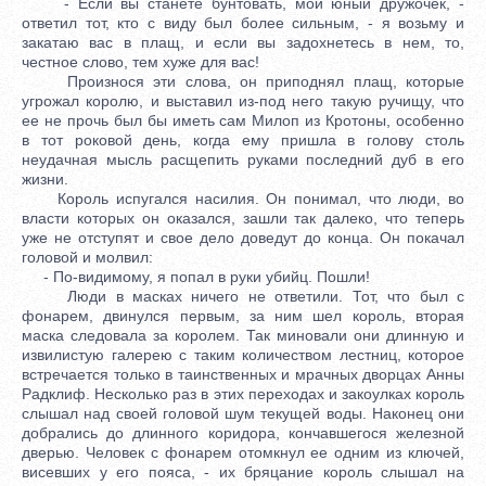
- Если вы станете бунтовать, мои юный дружочек, -
ответил тот, кто с виду был более сильным, - я возьму и
закатаю вас в плащ, и если вы задохнетесь в нем, то,
честное слово, тем хуже для вас!
Произнося эти слова, он приподнял плащ, которые
угрожал королю, и выставил из-под него такую ручищу, что
ее не прочь был бы иметь сам Милоп из Кротоны, особенно
в тот роковой день, когда ему пришла в голову столь
неудачная мысль расщепить руками последний дуб в его
жизни.
Король испугался насилия. Он понимал, что люди, во
власти которых он оказался, зашли так далеко, что теперь
уже не отступят и свое дело доведут до конца. Он покачал
головой и молвил:
- По-видимому, я попал в руки убийц. Пошли!
Люди в масках ничего не ответили. Тот, что был с
фонарем, двинулся первым, за ним шел король, вторая
маска следовала за королем. Так миновали они длинную и
извилистую галерею с таким количеством лестниц, которое
встречается только в таинственных и мрачных дворцах Анны
Радклиф. Несколько раз в этих переходах и закоулках король
слышал над своей головой шум текущей воды. Наконец они
добрались до длинного коридора, кончавшегося железной
дверью. Человек с фонарем отомкнул ее одним из ключей,
висевших у его пояса, - их бряцание король слышал на