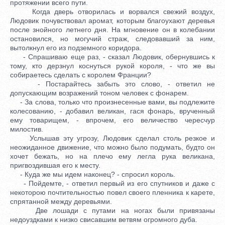
протяжении всего пути.
Когда дверь отворилась и ворвался свежий воздух,
Людовик почувствовал аромат, которым благоухают деревья
после знойного летнего дня. На мгновение он в колебании
остановился, но могучий страж, следовавший за ним,
вытолкнул его из подземного коридора.
- Спрашиваю еще раз, - сказал Людовик, обернувшись к
тому, кто дерзнул коснуться рукой короля, - что же вы
собираетесь сделать с королем Франции?
- Постарайтесь забыть это слово, - ответил не
допускающим возражений тоном человек с фонарем.
- За слова, только что произнесенные вами, вы подлежите
колесованию, - добавил великан, гася фонарь, врученный
ему товарищем, - впрочем, его величество чересчур
милостив.
Услышав эту угрозу, Людовик сделал столь резкое и
неожиданное движение, что можно было подумать, будто он
хочет бежать, но на плечо ему легла рука великана,
пригвоздившая его к месту.
- Куда же мы идем наконец? - спросил король.
- Пойдемте, - ответил первый из его спутников и даже с
некоторою почтительностью повел своего пленника к карете,
спрятанной между деревьями.
Две лошади с путами на ногах были привязаны
недоуздками к низко свисавшим ветвям огромного дуба.