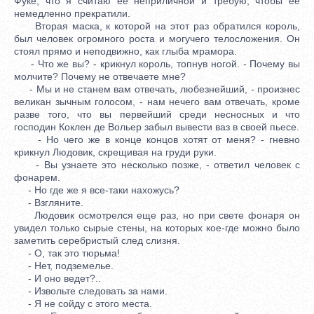
Фуке, что я считаю ее неприличной и требую, чтобы ее
немедленно прекратили.
Вторая маска, к которой на этот раз обратился король,
был человек огромного роста и могучего телосложения. Он
стоял прямо и неподвижно, как глыба мрамора.
- Что же вы? - крикнул король, топнув ногой. - Почему вы
молчите? Почему не отвечаете мне?
- Мы и не станем вам отвечать, любезнейший, - произнес
великан зычным голосом, - нам нечего вам отвечать, кроме
разве того, что вы первейший среди несносных и что
господин Коклен де Вольер забыл вывести ваз в своей пьесе.
- Но чего же в конце концов хотят от меня? - гневно
крикнул Людовик, скрещивая на груди руки.
- Вы узнаете это несколько позже, - ответил человек с
фонарем.
- Но где же я все-таки нахожусь?
- Взгляните.
Людовик осмотрелся еще раз, но при свете фонаря он
увидел только сырые стены, на которых кое-где можно было
заметить серебристый след слизня.
- О, так это тюрьма!
- Нет, подземелье.
- И оно ведет?..
- Извольте следовать за нами.
- Я не сойду с этого места.