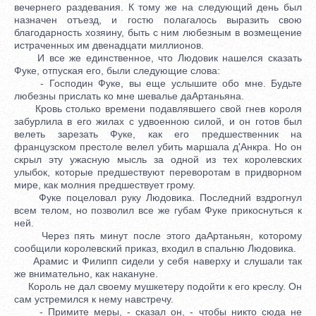
вечернего раздевания. К тому же на следующий день был
назначен отъезд, и гостю полагалось выразить свою
благодарность хозяину, быть с ним любезным в возмещение
истраченных им двенадцати миллионов.
И все же единственное, что Людовик нашелся сказать
Фуке, отпуская его, были следующие слова:
- Господин Фуке, вы еще услышите обо мне. Будьте
любезны прислать ко мне шевалье даАртаньяна.
Кровь столько времени подавлявшего свой гнев короля
забурлила в его жилах с удвоенною силой, и он готов был
велеть зарезать Фуке, как его предшественник на
французском престоле велел убить маршала д'Анкра. Но он
скрыл эту ужасную мысль за одной из тех королевских
улыбок, которые предшествуют переворотам в придворном
мире, как молния предшествует грому.
Фуке поцеловал руку Людовика. Последний вздрогнул
всем телом, но позволил все же губам Фуке прикоснуться к
ней.
Через пять минут после этого даАртаньян, которому
сообщили королевский приказ, входил в спальню Людовика.
Арамис и Филипп сидели у себя наверху и слушали так
же внимательно, как накануне.
Король не дал своему мушкетеру подойти к его креслу. Он
сам устремился к нему навстречу.
- Примите меры, - сказал он, - чтобы никто сюда не