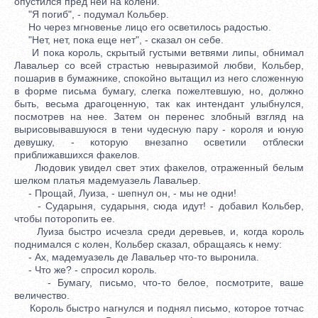
опустился пред ней на колени.
"Я погиб", - подумал Кольбер.
Но через мгновенье лицо его осветилось радостью.
"Нет, нет, пока еще нет", - сказал он себе.
И пока король, скрытый густыми ветвями липы, обнимал
Лавальер со всей страстью невыразимой любви, Кольбер,
пошарив в бумажнике, спокойно вытащил из него сложенную
в форме письма бумагу, слегка пожелтевшую, но, должно
быть, весьма драгоценную, так как интендант улыбнулся,
посмотрев на нее. Затем он перенес злобный взгляд на
вырисовывавшуюся в тени чудесную пару - короля и юную
девушку, - которую внезапно осветили отблески
приближавшихся факелов.
Людовик увидел свет этих факелов, отраженный белым
шелком платья мадемуазель Лавальер.
- Прощай, Луиза, - шепнул он, - мы не одни!
- Сударыня, сударыня, сюда идут! - добавил Кольбер,
чтобы поторопить ее.
Луиза быстро исчезла среди деревьев, и, когда король
поднимался с колен, Кольбер сказал, обращаясь к нему:
- Ах, мадемуазель де Лавальер что-то выронила.
- Что же? - спросил король.
- Бумагу, письмо, что-то белое, посмотрите, ваше
величество.
Король быстро нагнулся и поднял письмо, которое тотчас