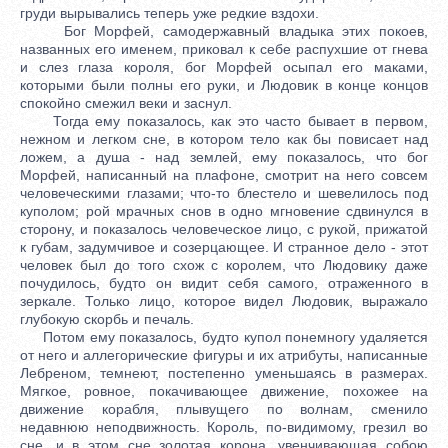
груди вырывались теперь уже редкие вздохи.
Бог Морфей, самодержавный владыка этих покоев,
названных его именем, приковал к себе распухшие от гнева
и слез глаза короля, бог Морфей осыпал его маками,
которыми были полны его руки, и Людовик в конце концов
спокойно смежил веки и заснул.
Тогда ему показалось, как это часто бывает в первом,
нежном и легком сне, в котором тело как бы повисает над
ложем, а душа - над землей, ему показалось, что бог
Морфей, написанный на плафоне, смотрит на него совсем
человеческими глазами; что-то блестело и шевелилось под
куполом; рой мрачных снов в одно мгновение сдвинулся в
сторону, и показалось человеческое лицо, с рукой, прижатой
к губам, задумчивое и созерцающее. И странное дело - этот
человек был до того схож с королем, что Людовику даже
почудилось, будто он видит себя самого, отраженного в
зеркале. Только лицо, которое видел Людовик, выражало
глубокую скорбь и печаль.
Потом ему показалось, будто купол понемногу удаляется
от него и аллегорические фигуры и их атрибуты, написанные
Лебреном, темнеют, постепенно уменьшаясь в размерах.
Мягкое, ровное, покачивающее движение, похожее на
движение корабля, плывущего по волнам, сменило
недавнюю неподвижность. Король, по-видимому, грезил во
сне, и в этом сне золотая корона, увенчивающая собою