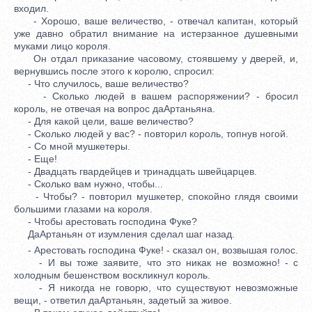
входил.
- Хорошо, ваше величество, - отвечал капитан, который
уже давно обратил внимание на истерзанное душевными
муками лицо короля.
Он отдал приказание часовому, стоявшему у дверей, и,
вернувшись после этого к королю, спросил:
- Что случилось, ваше величество?
- Сколько людей в вашем распоряжении? - бросил
король, не отвечая на вопрос даАртаньяна.
- Для какой цели, ваше величество?
- Сколько людей у вас? - повторил король, топнув ногой.
- Со мной мушкетеры.
- Еще!
- Двадцать гвардейцев и тринадцать швейцарцев.
- Сколько вам нужно, чтобы...
- Чтобы? - повторил мушкетер, спокойно глядя своими
большими глазами на короля.
- Чтобы арестовать господина Фуке?
ДаАртаньян от изумления сделал шаг назад.
- Арестовать господина Фуке! - сказал он, возвышая голос.
- И вы тоже заявите, что это никак не возможно! - с
холодным бешенством воскликнул король.
- Я никогда не говорю, что существуют невозможные
вещи, - ответил даАртаньян, задетый за живое.