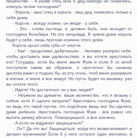
бешенстве. - А разве отец мой и дед никогда не гневались,
клянусь телом господним?
- Король - ваш отец и король - ваш дед гневались только у
себя дома.
- Король - всюду хозяин, он везде - у себя.
- Это - слова льстеца, и, должно быть, они исходят от
господина Кольбера. Но это неправда. В чужом доме король
будет у себя, лишь прогнав хозяина этого дома.
Король кусал себе губы от злости.
- Как! - продолжал даАртаньян. - Человек разорил себя,
чтобы доставить вам удовольствие, а вы хотите арестовать
его! Государь, если бы меня звали Фуке и если б со мной
поступили таким же образом, я проглотил бы начинку
десятка ракет и поднес бы ко рту огонь, чтоб меня разорвало
в клочья, и меня и все вокруг. Но пусть будет по-вашему, раз
вы хотите этого.
- Идите! Но достаточно ли у вас людей?
- Неужели вы думаете, ваше величество, что я возьму с
собою хотя б одного капрала? Арестовать господина Фуке,
но ведь это такой пустяк, что подобную вещь мог бы сделать
даже ребенок. Арестовать господина Фуке - все равно что
выпить рюмку абсента. Поморщишься, и все кончено,
- А если он вздумает защищаться?
- Он? Да что вы! Защищаться, когда его возвеличивают и
делают мучеником! Если б у него остался один миллион, в