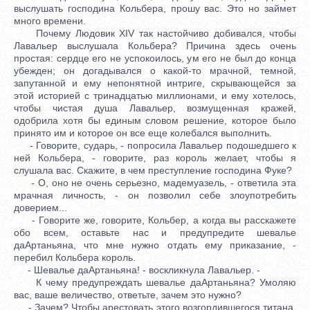
выслушать господина Кольбера, прошу вас. Это но займет
много времени.
Почему Людовик XIV так настойчиво добивался, чтобы
Лавальер выслушала Кольбера? Причина здесь очень
простая: сердце его не успокоилось, ум его не был до конца
убежден; он догадывался о какой-то мрачной, темной,
запутанной и ему непонятной интриге, скрывающейся за
этой историей с тринадцатью миллионами, и ему хотелось,
чтобы чистая душа Лавальер, возмущенная кражей,
одобрила хотя бы единым словом решение, которое было
принято им и которое он все еще колебался выполнить.
- Говорите, сударь, - попросила Лавальер подошедшего к
ней Кольбера, - говорите, раз король желает, чтобы я
слушала вас. Скажите, в чем преступление господина Фуке?
- О, оно не очень серьезно, мадемуазель, - ответила эта
мрачная личность, - он позволил себе злоупотребить
доверием...
- Говорите же, говорите, Кольбер, а когда вы расскажете
обо всем, оставьте нас и предупредите шевалье
даАртаньяна, что мне нужно отдать ему приказание, -
перебил Кольбера король.
- Шевалье даАртаньяна! - воскликнула Лавальер. -
К чему предупреждать шевалье даАртаньяна? Умоляю
вас, ваше величество, ответьте, зачем это нужно?
- Зачем? Чтобы арестовать этого возгордившегося титана,