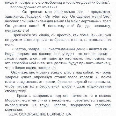
писали портреты с его любовниц в костюме древних богинь".
Король дрожал от отчаянья.
- Он грязнит мне решительно все, - продолжал,
задыхаясь, Людовик. - Он губит все! Он одолеет меня! Этот
человек слишком силен для меня! Он мой смертельный враг!
Он должен пасть! Я ненавижу его! Да, да, ненавижу,
ненавижу его!
Произнося эти слова, он яростно, как помешанный, бил
по ручкам своего кресла, то бросаясь в него, то вскакивая на
ноги.
- Завтра, завтра!.. О, счастливейший день! - шептал он. -
Когда поднимется солнце, оно увидит, что его соперник -
лишь я один, а он... он падет до того низко, что, познав, на
что способен мой гнев, все должны будут признать наконец,
что я более велик, нежели он.
Окончательно утратив всякую власть над собой, ко - роль
ударом кулака опрокинул столик возле кровати и, почти
плача и задыхаясь от ярости, бросился одетый на простыни,
чтобы кусать их в бессильной злобе и дать отдохновение
своему телу.
Кровать заскрипела под его тяжестью, и в покоях
Морфея, если не считать нескольких прерывистых вздохов,
вырвавшихся из груди короля, воцарилось гробовое
молчание.
XLIV. ОСКОРБЛЕНИЕ ВЕЛИЧЕСТВА