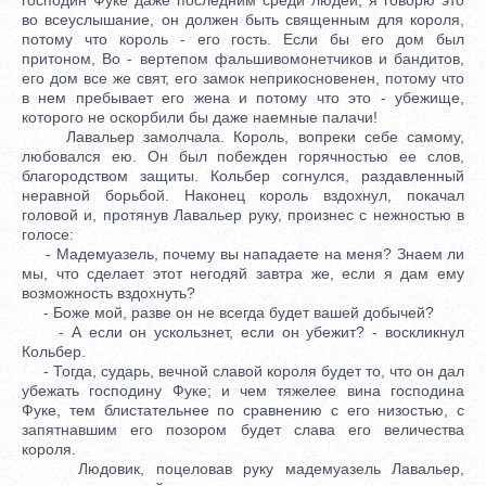
во всеуслышание, он должен быть священным для короля,
потому что король - его гость. Если бы его дом был
притоном, Во - вертепом фальшивомонетчиков и бандитов,
его дом все же свят, его замок неприкосновенен, потому что
в нем пребывает его жена и потому что это - убежище,
которого не оскорбили бы даже наемные палачи!
Лавальер замолчала. Король, вопреки себе самому,
любовался ею. Он был побежден горячностью ее слов,
благородством защиты. Кольбер согнулся, раздавленный
неравной борьбой. Наконец король вздохнул, покачал
головой и, протянув Лавальер руку, произнес с нежностью в
голосе:
- Мадемуазель, почему вы нападаете на меня? Знаем ли
мы, что сделает этот негодяй завтра же, если я дам ему
возможность вздохнуть?
- Боже мой, разве он не всегда будет вашей добычей?
- А если он ускользнет, если он убежит? - воскликнул
Кольбер.
- Тогда, сударь, вечной славой короля будет то, что он дал
убежать господину Фуке; и чем тяжелее вина господина
Фуке, тем блистательнее по сравнению с его низостью, с
запятнавшим его позором будет слава его величества
короля.
Людовик, поцеловав руку мадемуазель Лавальер,