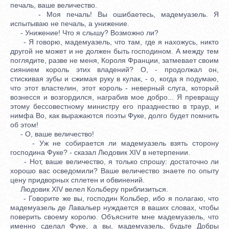
печаль, ваше величество.
- Моя печаль! Вы ошибаетесь, мадемуазель. Я
испытываю не печаль, а унижение.
- Унижение! Что я слышу? Возможно ли?
- Я говорю, мадемуазель, что там, где я нахожусь, никто
другой не может и не должен быть господином. А между тем
поглядите, разве не меня, Короля Франции, затмевает своим
сиянием король этих владений? О, - продолжал он,
стискивая зубы и сжимая руку в кулак, - о, когда я подумаю,
что этот властелин, этот король - неверный слуга, который
вознесся и возгордился, награбив мое добро... Я превращу
этому бессовестному министру его празднество в траур, и
нимфа Во, как выражаются поэты Фуке, долго будет помнить
об этом!
- О, ваше величество!
- Уж не собирается ли мадемуазель взять сторону
господина Фуке? - сказал Людовик XIV в нетерпении.
- Нот, ваше величество, я только спрошу: достаточно ли
хорошо вас осведомили? Ваше величество знаете по опыту
цену придворных сплетен и обвинений.
Людовик XIV велел Кольберу приблизиться.
- Говорите же вы, господин Кольбер, ибо я полагаю, что
мадемуазель де Лавальер нуждается в ваших словах, чтобы
поверить своему королю. Объясните мне мадемуазель, что
именно сделал Фуке, а вы, мадемуазель, будьте Добры