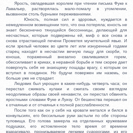
Ярость, овладевшая королем при чтении письма Фуке к
Лавальер, растворялась мало-помалу в утомлении,
вызванном столь бурными переживаниями.
Юность, полная сил и здоровья, нуждается в
немедленном возмещении того, что она потеряла; юность не
знает бесконечно тянущейся бессонницы, делающей для
несчастных, которые подвержены ей, миф о все снова и
снова отрастающей печени Прометея мучительной явью. И
если зрелый человек во цвете лет или изнуренный годами
старец находят в несчастии вечную пищу для скорби, то
юноша, пораженный внезапно свалившимся горем,
обессиливает в криках, в неравной борьбе и тем скорее дает
повергнуть себя не знающему пощады врагу, с которым он
вступил в поединок. Но будучи повержен им наземь, он
больше уже не страдает.
Людовик был укрощен в какие-нибудь четверть часа; он
перестал сжимать кулаки и сжигать своим взглядом
неодолимые образы своей ненависти, он перестал обвинять
яростными словами Фуке и Луизу. От бешенства перешел он
к отчаянью и от отчаянья к полной расслабленности.
После того как он у себя на кровати метался и бился в
конвульсиях, его бессильные руки застыли по обе стороны
туловища. Его голова замерла на отделанных кружевами
подушках, его истомленное тело время от времени
вздрагивало, пронизываемое легкими судорогами, из его