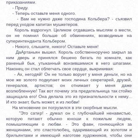
приказаниями.
- Приду.
- Теперь оставьте меня одного.
- Вам не нужно даже господина Кольбера? - съязвил
перед уходом капитан мушкетеров.
Король вздрогнул. Целиком отдавшись мыслям о мести,
он не помнил больше об обвинениях, возводимые на
суперинтенданта Кольбером.
- Никого, слышите, никого! Оставьте меня!
ДаАртаньян вышел. Король собственноручно закрыл за
ним дверь и принялся бешено бегать по комнате, как
раненый бык, утыканный вонзившимися в него шпагами.
Наконец он стал облегчать свое сердце, выкрикивая:
- Ах, негодяй! Он не только ворует у меня деньги, но на
мое же золото подкупает моих личных секретарей, друзей,
генералов, артистов; он отнимает у меня даже
возлюбленную! Так вот почему эта предательница так стойко
защищала его! Она делала это из признательности к нему...
И кто знает, быть может, и из любви!
На мгновение он погрузился в эти скорбные мысли.
"Это сатир! - думал он с глубочайшей ненавистью,
которую питают обычно юноши к пожилым людям,
помышляющим о любви. - Это фавн, гоняющийся за
женщинами, это сластолюбец, одаривающий их золотом и
брильянтами и имеющий наготове художников, чтобы они