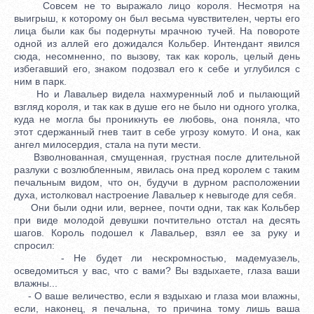
Совсем не то выражало лицо короля. Несмотря на
выигрыш, к которому он был весьма чувствителен, черты его
лица были как бы подернуты мрачною тучей. На повороте
одной из аллей его дожидался Кольбер. Интендант явился
сюда, несомненно, по вызову, так как король, целый день
избегавший его, знаком подозвал его к себе и углубился с
ним в парк.
Но и Лавальер видела нахмуренный лоб и пылающий
взгляд короля, и так как в душе его не было ни одного уголка,
куда не могла бы проникнуть ее любовь, она поняла, что
этот сдержанный гнев таит в себе угрозу комуто. И она, как
ангел милосердия, стала на пути мести.
Взволнованная, смущенная, грустная после длительной
разлуки с возлюбленным, явилась она пред королем с таким
печальным видом, что он, будучи в дурном расположении
духа, истолковал настроение Лавальер к невыгоде для себя.
Они были одни или, вернее, почти одни, так как Кольбер
при виде молодой девушки почтительно отстал на десять
шагов. Король подошел к Лавальер, взял ее за руку и
спросил:
- Не будет ли нескромностью, мадемуазель,
осведомиться у вас, что с вами? Вы вздыхаете, глаза ваши
влажны...
- О ваше величество, если я вздыхаю и глаза мои влажны,
если, наконец, я печальна, то причина тому лишь ваша