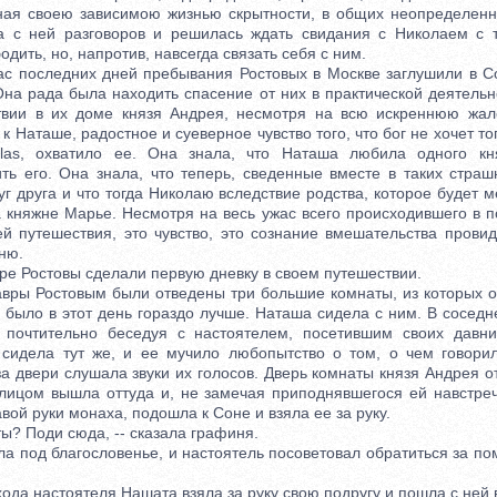
ная своею зависимою жизнью скрытности, в общих неопределенн
а с ней разговоров и решилась ждать свидания с Николаем с 
одить, но, напротив, навсегда связать себя с ним.
последних дней пребывания Ростовых в Москве заглушили в Со
на рада была находить спасение от них в практической деятельно
твии в их доме князя Андрея, несмотря на всю искреннюю жал
 к Наташе, радостное и суеверное чувство того, что бог не хочет то
olas, охватило ее. Она знала, что Наташа любила одного к
ть его. Она знала, что теперь, сведенные вместе в таких страш
г друга и что тогда Николаю вследствие родства, которое будет 
а княжне Марье. Несмотря на весь ужас всего происходившего в п
й путешествия, это чувство, это сознание вмешательства прови
ню.
 Ростовы сделали первую дневку в своем путешествии.
ы Ростовым были отведены три большие комнаты, из которых о
 было в этот день гораздо лучше. Наташа сидела с ним. В соседн
 почтительно беседуя с настоятелем, посетившим своих давн
 сидела тут же, и ее мучило любопытство о том, о чем говори
а двери слушала звуки их голосов. Дверь комнаты князя Андрея 
лицом вышла оттуда и, не замечая приподнявшегося ей навстреч
вой руки монаха, подошла к Соне и взяла ее за руку.
ы? Поди сюда, -- сказала графиня.
од благословенье, и настоятель посоветовал обратиться за пом
а настоятеля Нашата взяла за руку свою подругу и пошла с ней в