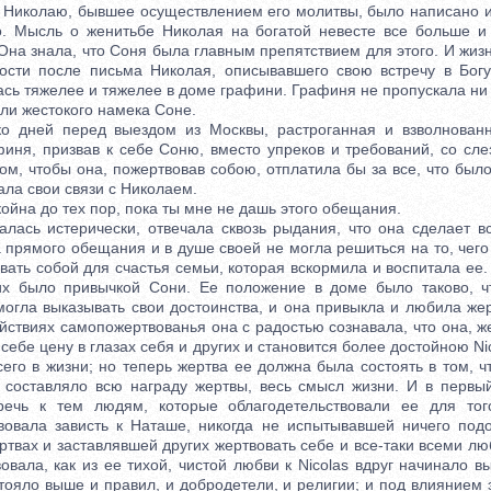
иколаю, бывшее осуществлением его молитвы, было написано из
о. Мысль о женитьбе Николая на богатой невесте все больше и
Она знала, что Соня была главным препятствием для этого. И жиз
ости после письма Николая, описывавшего свою встречу в Бог
сь тяжелее и тяжелее в доме графини. Графиня не пропускала ни
ли жестокого намека Соне.
ей перед выездом из Москвы, растроганная и взволнованн
финя, призвав к себе Соню, вместо упреков и требований, со сле
ом, чтобы она, пожертвовав собою, отплатила бы за все, что был
ала свои связи с Николаем.
йна до тех пор, пока ты мне не дашь этого обещания.
ь истерически, отвечала сквозь рыдания, что она сделает все
а прямого обещания и в душе своей не могла решиться на то, чего
ать собой для счастья семьи, которая вскормила и воспитала ее
их было привычкой Сони. Ее положение в доме было таково, ч
могла выказывать свои достоинства, и она привыкла и любила жер
йствиях самопожертвованья она с радостью сознавала, что она, ж
ебе цену в глазах себя и других и становится более достойною Nic
го в жизни; но теперь жертва ее должна была состоять в том, ч
е составляло всю награду жертвы, весь смысл жизни. И в первы
оречь к тем людям, которые облагодетельствовали ее для тог
твовала зависть к Наташе, никогда не испытывавшей ничего подо
твах и заставлявшей других жертвовать себе и все-таки всеми л
овала, как из ее тихой, чистой любви к Nicolas вдруг начинало в
стояло выше и правил, и добродетели, и религии; и под влиянием 