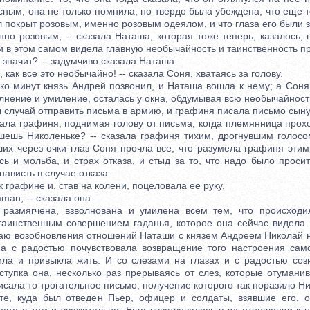
сным, она не только помнила, но твердо была убеждена, что еще т
л покрыт розовым, именно розовым одеялом, и что глаза его были 
о розовым, -- сказала Наташа, которая тоже теперь, казалось, 
и в этом самом видела главную необычайность и таинственность п
значит? -- задумчиво сказала Наташа.
как все это необычайно! -- сказала Соня, хватаясь за голову.
минут князь Андрей позвонил, и Наташа вошла к нему; а Соня
лнение и умиление, осталась у окна, обдумывая всю необычайност
случай отправить письма в армию, и графиня писала письмо сыну
ала графиня, поднимая голову от письма, когда племянница прохо
шешь Николеньке? -- сказала графиня тихим, дрогнувшим голосом
ших через очки глаз Соня прочла все, что разумела графиня этим
ь и мольба, и страх отказа, и стыд за то, что надо было просит
висть в случае отказа.
рафине и, став на колени, поцеловала ее руку.
an, -- сказала она.
ягчена, взволнована и умилена всем тем, что происходило
таинственным совершением гаданья, которое она сейчас видела. 
учаю возобновления отношений Наташи с князем Андреем Николай н
а с радостью почувствовала возвращение того настроения сам
ла и привыкла жить. И со слезами на глазах и с радостью со
ступка она, несколько раз прерываясь от слез, которые отумани
исала то трогательное письмо, получение которого так поразило Ни
куда был отведен Пьер, офицер и солдаты, взявшие его, 