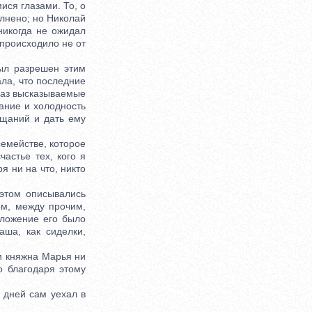
ися глазами. То, о
олнено; но Николай
 никогда не ожидал
о происходило не от
ыл разрешен этим
ла, что последние
 раз высказываемые
ание и холодность
ещаний и дать ему
емействе, которое
астье тех, кого я
я ни на что, никто
том описывались
ом, между прочим,
оложение его было
аша, как сиделки,
и княжна Марья ни
о благодаря этому
дней сам уехал в