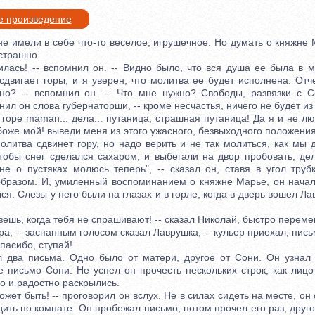
е произведение
имели в себе что-то веселое, игрушечное. Но думать о княжне 
страшно.
ь! -- вспомнил он. -- Видно было, что вся душа ее была в мо
сдвигает горы, и я уверен, что молитва ее будет исполнена. От
но? -- вспомнил он. -- Что мне нужно? Свободы, развязки с 
нил он слова губернаторши, -- кроме несчастья, ничего не будет из
 горе maman... дела... путаница, страшная путаница! Да я и не лю
Боже мой! выведи меня из этого ужасного, безвыходного положения!
молитва сдвинет гору, но надо верить и не так молиться, как мы
тобы снег сделался сахаром, и выбегали на двор пробовать, дел
не о пустяках молюсь теперь", -- сказал он, ставя в угол труб
образом. И, умиленный воспоминанием о княжне Марье, он начал 
ся. Слезы у него были на глазах и в горле, когда в дверь вошел Ла
ешь, когда тебя не спрашивают! -- сказал Николай, быстро перем
, -- заспанным голосом сказал Лаврушка, -- кульер приехал, пись
пасибо, ступай!
а письма. Одно было от матери, другое от Сони. Он узнал 
е письмо Сони. Не успел он прочесть нескольких строк, как лицо
но и радостно раскрылись.
жет быть! -- проговорил он вслух. Не в силах сидеть на месте, он 
одить по комнате. Он пробежал письмо, потом прочел его раз, друго