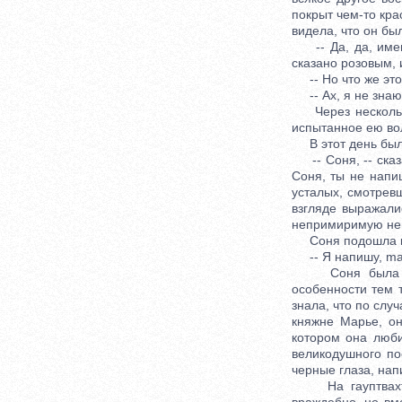
покрыт чем-то кра
видела, что он бы
-- Да, да, именн
сказано розовым, 
-- Но что же это 
-- Ах, я не знаю, 
Через несколько 
испытанное ею во
В этот день был 
-- Соня, -- сказ
Соня, ты не напи
усталых, смотрев
взгляде выражалис
непримиримую нена
Соня подошла к г
-- Я напишу, mam
Соня была разм
особенности тем 
знала, что по сл
княжне Марье, он
котором она люби
великодушного по
черные глаза, нап
На гауптвахте, 