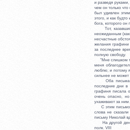
и разведя руками,
чем он только что
был удивлен этим 
этого, и как будто
бога, которого он
Тот, казавшийся
неожиданным (как
несчастные обстоя
желания графини 
за последнее вре
полную свободу.
"Мне слишком тяж
меня облагодетел
люблю; и потому я
сильнее не может 
Оба письма был
последние дни в 
графиня писала о
очень опасно, но
ухаживают за ним.
С этим письмом н
слова не сказали
письму Николай вд
На другой день 
полк. VIII