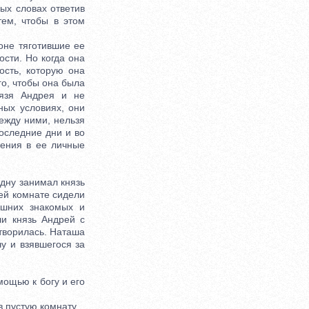
ых словах ответив
тем, чтобы в этом
не тяготившие ее
сти. Но когда она
ость, которую она
го, чтобы она была
нязя Андрея и не
ных условиях, они
между ними, нельзя
оследние дни и во
дения в ее личные
дну занимал князь
ей комнате сидели
ишних знакомых и
ли князь Андрей с
отворилась. Наташа
у и взявшегося за
ощью к богу и его
 пустую комнату.