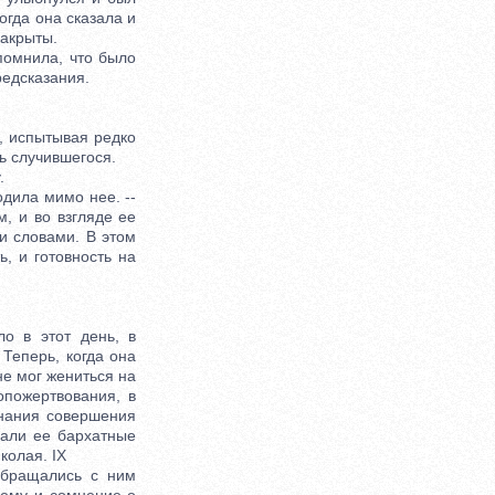
огда она сказала и
закрыты.
помнила, что было
редсказания.
, испытывая редко
ь случившегося.
.
дила мимо нее. --
, и во взгляде ее
и словами. В этом
ь, и готовность на
 в этот день, в
Теперь, когда она
е мог жениться на
опожертвования, в
знания совершения
вали ее бархатные
колая. IX
обращались с ним