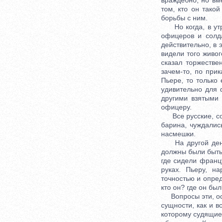
враждебно, но вм
том, кто он тако
борьбы с ним.
Но когда, в утро
офицеров и солда
действительно, в 
видели того живо
сказал торжестве
зачем-то, по при
Пьере, то только
удивительно для 
другими взятыми 
офицеру.
Все русские, сод
барина, чуждалис
насмешки.
На другой день в
должны были быть 
где сидели франц
руках. Пьеру, н
точностью и опре
кто он? где он был
Вопросы эти, ост
сущности, как и в
которому судящие 