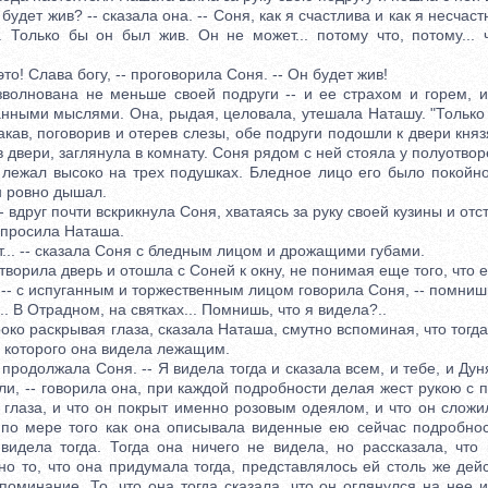
дет жив? -- сказала она. -- Соня, как я счастлива и как я несчаст
. Только бы он был жив. Он не может... потому что, потому... 
о! Слава богу, -- проговорила Соня. -- Он будет жив!
нована не меньше своей подруги -- и ее страхом и горем, и
нными мыслями. Она, рыдая, целовала, утешала Наташу. "Только 
кав, поговорив и отерев слезы, обе подруги подошли к двери кня
 двери, заглянула в комнату. Соня рядом с ней стояла у полуотвор
ал высоко на трех подушках. Бледное лицо его было покойно,
н ровно дышал.
 вдруг почти вскрикнула Соня, хватаясь за руку своей кузины и отс
спросила Наташа.
т... -- сказала Соня с бледным лицом и дрожащими губами.
рила дверь и отошла с Соней к окну, не понимая еще того, что е
 с испуганным и торжественным лицом говорила Соня, -- помнишь,
. В Отрадном, на святках... Помнишь, что я видела?..
око раскрывая глаза, сказала Наташа, смутно вспоминая, что тогда
, которого она видела лежащим.
одолжала Соня. -- Я видела тогда и сказала всем, и тебе, и Дун
ли, -- говорила она, при каждой подробности делая жест рукою с
л глаза, и что он покрыт именно розовым одеялом, и что он сложил
 по мере того как она описывала виденные ею сейчас подробнос
видела тогда. Тогда она ничего не видела, но рассказала, что 
но то, что она придумала тогда, представлялось ей столь же дей
поминание. То, что она тогда сказала, что он оглянулся на нее