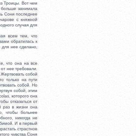
 Троицы. Вот чем
 больше занимала
нь Сони последнее
учарове с княжной
 одного случая для
ая всем тем, что
зами обратилась к
о для нее сделано,
, что она на все
 от нее требовали.
. Жертвовать собой
то только на пути
твовать собой. Но
ертвуя собой, этим
olas, которого она
тобы отказаться от
й раз в жизни она
о, чтобы больнее
бного, никогда не
юбимой. И в первый
ырастать страстное
этого чувства Соня