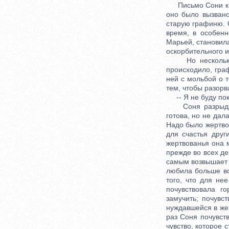
Письмо Сони к Н
оно было вызван
старую графиню. 
время, в особенн
Марьей, становила
оскорбительного и
Но несколько дн
происходило, гра
ней с мольбой о т
тем, чтобы разорв
-- Я не буду поко
Соня разрыдалас
готова, но не дал
Надо было жертвов
для счастья друг
жертвованья она 
прежде во всех де
самым возвышает с
любила больше все
того, что для не
почувствовала г
замучить; почувс
нуждавшейся в жер
раз Соня почувств
чувство, которое 