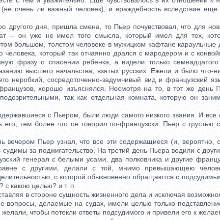
есте с тем и уважительно. Еще чувствовалось в их отношении к 
й (не очень ли важный человек), и враждебность вследствие еще
 другого дня, пришла смена, то Пьер почувствовал, что для ново
т -- он уже не имел того смысла, который имел для тех, кот
этом большом, толстом человеке в мужицком кафтане караульные 
го человека, который так отчаянно дрался с мародером и с конво
нную фразу о спасении ребенка, а видели только семнадцатог
казанию высшего начальства, взятых русских. Ежели и было что-н
 его неробкий, сосредоточенно-задумчивый вид и французский язы
французов, хорошо изъяснялся. Несмотря на то, в тот же день 
подозрительными, так как отдельная комната, которую он зани
ержавшиеся с Пьером, были люди самого низкого звания. И все о
ь его, тем более что он говорил по-французски. Пьер с грустью
ечером Пьер узнал, что все эти содержащиеся (и, вероятно, о
судимы за поджигательство. На третий день Пьера водили с други
узский генерал с белыми усами, два полковника и другие фран
аравне с другими, делали с той, мнимо превышающею челове
делительностью, с которой обыкновенно обращаются с подсудимым
? с какою целью? и т. п.
авляя в стороне сущность жизненного дела и исключая возможнос
се вопросы, делаемые на судах, имели целью только подставлени
желали, чтобы потекли ответы подсудимого и привели его к желаем