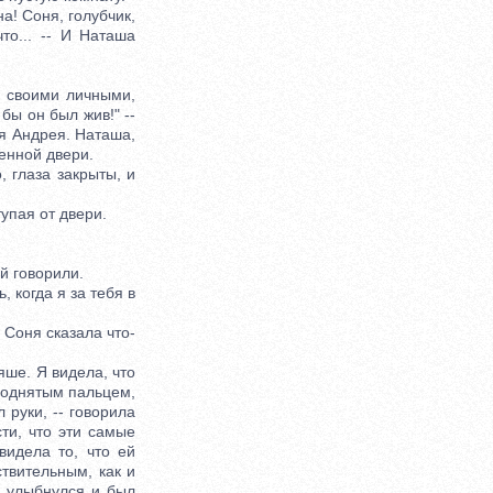
на! Соня, голубчик,
что... -- И Наташа
 своими личными,
бы он был жив!" --
зя Андрея. Наташа,
енной двери.
 глаза закрыты, и
тупая от двери.
й говорили.
 когда я за тебя в
 Соня сказала что-
яше. Я видела, что
 поднятым пальцем,
 руки, -- говорила
ти, что эти самые
видела то, что ей
ствительным, как и
 и улыбнулся и был