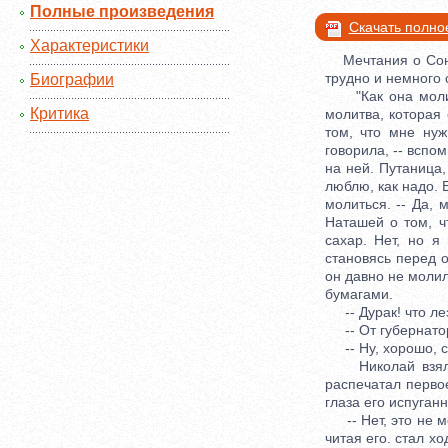
Полные произведения
Скачать полно
Характеристики
Мечтания о Соне 
трудно и немного 
Биографии
"Как она молилас
Критика
молитва, которая 
том, что мне нуж
говорила, -- вспом
на ней. Путаница,
люблю, как надо. 
молиться. -- Да, 
Наташей о том, ч
сахар. Нет, но я 
становясь перед 
он давно не молил
бумагами.
-- Дурак! что лез
-- От губернатора
-- Ну, хорошо, с
Николай взял дв
распечатал перво
глаза его испуган
-- Нет, это не мо
читая его. стал х