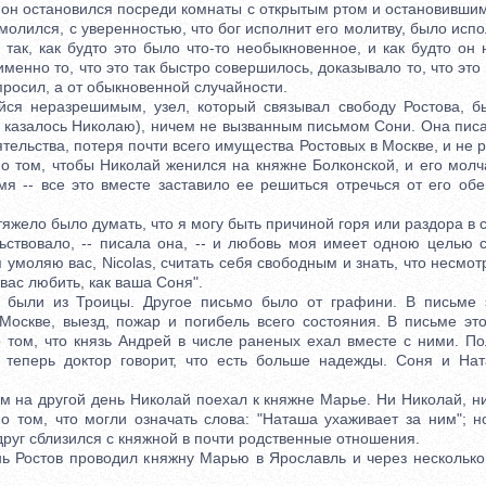
 он остановился посреди комнаты с открытым ртом и остановившим
 молился, с уверенностью, что бог исполнит его молитву, было исп
так, как будто это было что-то необыкновенное, и как будто он
 именно то, что это так быстро совершилось, доказывало то, что эт
 просил, а от обыкновенной случайности.
 неразрешимым, узел, который связывал свободу Ростова, б
 казалось Николаю), ничем не вызванным письмом Сони. Она писа
тельства, потеря почти всего имущества Ростовых в Москве, и не
о том, чтобы Николай женился на княжне Болконской, и его молч
мя -- все это вместе заставило ее решиться отречься от его об
ело было думать, что я могу быть причиной горя или раздора в с
ьствовало, -- писала она, -- и любовь моя имеет одною целью сч
 умоляю вас, Nicolas, считать себя свободным и знать, что несмотр
вас любить, как ваша Соня".
и из Троицы. Другое письмо было от графини. В письме э
Москве, выезд, пожар и погибель всего состояния. В письме эт
 том, что князь Андрей в числе раненых ехал вместе с ними. П
 теперь доктор говорит, что есть больше надежды. Соня и Нат
а другой день Николай поехал к княжне Марье. Ни Николай, н
 о том, что могли означать слова: "Наташа ухаживает за ним"; н
руг сблизился с княжной в почти родственные отношения.
Ростов проводил княжну Марью в Ярославль и через несколько 