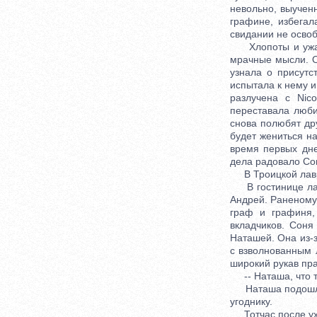
невольно, выучен
графине, избегал
свидании не освоб
Хлопоты и ужас 
мрачные мысли. О
узнала о присутс
испытала к нему и
разлучена с Nic
переставала люби
снова полюбят дру
будет жениться н
время первых дне
дела радовало Со
В Троицкой лавре
В гостинице лавр
Андрей. Раненому
граф и графиня,
вкладчиков. Соня
Наташей. Она из-з
с взволнованным 
широкий рукав пра
-- Наташа, что т
Наташа подошла п
угоднику.
Тотчас после уход