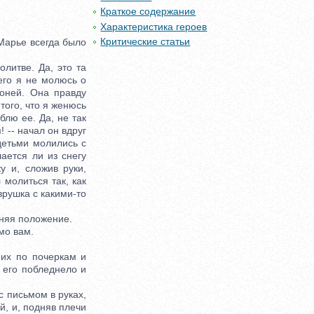
Краткое содержание
Характеристика героев
Критические статьи
Марье всегда было
литве. Да, это та
чего я не молюсь о
Соней. Она правду
 того, что я женюсь
блю ее. Да, не так
 -- начал он вдруг
 детьми молились с
ается ли из снегу
ку и, сложив руки,
молиться так, как
врушка с какими-то
еняя положение.
мо вам.
их по почеркам и
 его побледнело и
с письмом в руках,
й, и, подняв плечи