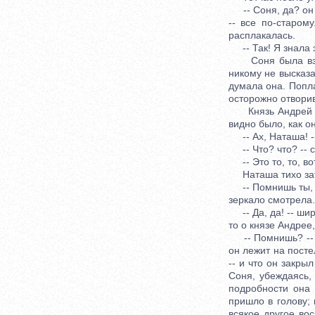
-- Соня, да? он бу
-- все по-старому
расплакалась.
-- Так! Я знала эт
Соня была взвол
никому не высказа
думала она. Попла
осторожно отворив
Князь Андрей леж
видно было, как о
-- Ах, Наташа! --
-- Что? что? -- 
-- Это то, то, во
Наташа тихо затво
-- Помнишь ты, --
зеркало смотрела..
-- Да, да! -- шир
то о князе Андрее
-- Помнишь? -- пр
он лежит на посте
-- и что он закры
Соня, убеждаясь,
подробности она 
пришло в голову; 
всякое другое вос