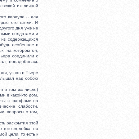
нему и сомнение о
 свежей их личной
го караула -- для
орые его взяли. И
другого дня уже не
йными солдатами и
о из содержащихся
ибудь особенное в
к, на котором он,
Пьера соединили с
мал, понадобилась
ни, узнав в Пьере
 слышал над собою
н в том же числе)
ми в какой-то дом,
цузы с шарфами на
ческие слабости,
и, вопросы о том,
ть раскрытия этой
е того желобка, по
ой цели, то есть к