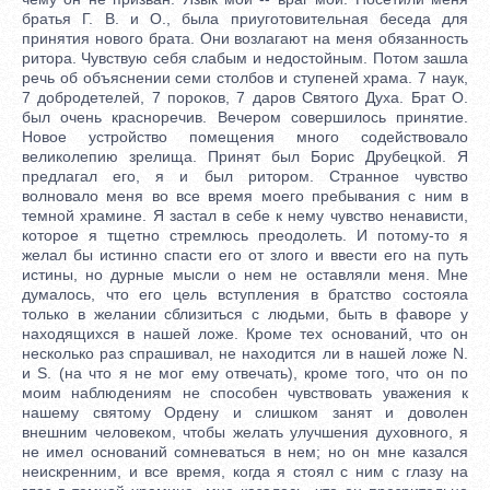
братья Г. В. и О., была приуготовительная беседа для
принятия нового брата. Они возлагают на меня обязанность
ритора. Чувствую себя слабым и недостойным. Потом зашла
речь об объяснении семи столбов и ступеней храма. 7 наук,
7 добродетелей, 7 пороков, 7 даров Святого Духа. Брат О.
был очень красноречив. Вечером совершилось принятие.
Новое устройство помещения много содействовало
великолепию зрелища. Принят был Борис Друбецкой. Я
предлагал его, я и был ритором. Странное чувство
волновало меня во все время моего пребывания с ним в
темной храмине. Я застал в себе к нему чувство ненависти,
которое я тщетно стремлюсь преодолеть. И потому-то я
желал бы истинно спасти его от злого и ввести его на путь
истины, но дурные мысли о нем не оставляли меня. Мне
думалось, что его цель вступления в братство состояла
только в желании сблизиться с людьми, быть в фаворе у
находящихся в нашей ложе. Кроме тех оснований, что он
несколько раз спрашивал, не находится ли в нашей ложе N.
и S. (на что я не мог ему отвечать), кроме того, что он по
моим наблюдениям не способен чувствовать уважения к
нашему святому Ордену и слишком занят и доволен
внешним человеком, чтобы желать улучшения духовного, я
не имел оснований сомневаться в нем; но он мне казался
неискренним, и все время, когда я стоял с ним с глазу на