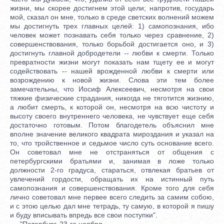
жизни, мы скорее достигнем этой цели; напротив, государь
мой, сказал он мне, только в среде светских волнений можем
мы достигнуть трех главных целей: 1) самопознания, ибо
человек может познавать себя только через сравнение, 2)
совершенствования, только борьбой достигается оно, и 3)
достигнуть главной добродетели -- любви к смерти. Только
превратности жизни могут показать нам тщету ее и могут
содействовать -- нашей врожденной любви к смерти или
возрождению к новой жизни. Слова эти тем более
замечательны, что Иосиф Алексеевич, несмотря на свои
тяжкие физические страдания, никогда не тяготится жизнию,
а любит смерть, к которой он, несмотря на всю чистоту и
высоту своего внутреннего человека, не чувствует еще себя
достаточно готовым. Потом благодетель объяснил мне
вполне значение великого квадрата мироздания и указал на
то, что тройственное и седьмое число суть основание всего.
Он советовал мне не отстраняться от общения с
петербургскими братьями и, занимая в ложе только
должности 2-го градуса, стараться, отвлекая братьев от
увлечений гордости, обращать их на истинный путь
самопознания и совершенствования. Кроме того для себя
лично советовал мне первее всего следить за самим собою,
и с этою целью дал мне тетрадь, ту самую, в которой я пишу
и буду вписывать впредь все свои поступки".
"Петербург, 23-го ноября.