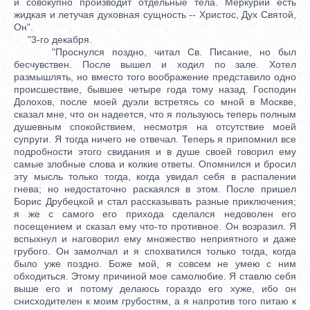
и совокупно производит отдельные тела. Меркурий есть
жидкая и летучая духовная сущность -- Христос, Дух Святой,
Он".
"3-го декабря.
"Проснулся поздно, читал Св. Писание, но был
бесчувствен. После вышел и ходил по зале. Хотел
размышлять, но вместо того воображение представило одно
происшествие, бывшее четыре года тому назад. Господин
Долохов, после моей дуэли встретясь со мной в Москве,
сказал мне, что он надеется, что я пользуюсь теперь полным
душевным спокойствием, несмотря на отсутствие моей
супруги. Я тогда ничего не отвечал. Теперь я припомнил все
подробности этого свидания и в душе своей говорил ему
самые злобные слова и колкие ответы. Опомнился и бросил
эту мысль только тогда, когда увидал себя в распалении
гнева; но недостаточно раскаялся в этом. После пришел
Борис Друбецкой и стал рассказывать разные приключения;
я же с самого его прихода сделался недоволен его
посещением и сказал ему что-то противное. Он возразил. Я
вспыхнул и наговорил ему множество неприятного и даже
грубого. Он замолчал и я спохватился только тогда, когда
было уже поздно. Боже мой, я совсем не умею с ним
обходиться. Этому причиной мое самолюбие. Я ставлю себя
выше его и потому делаюсь гораздо его хуже, ибо он
снисходителен к моим грубостям, а я напротив того питаю к