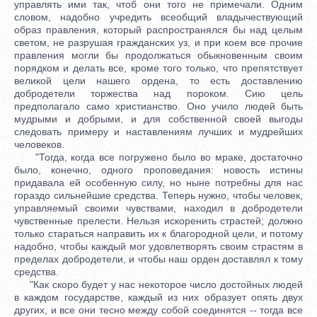
управлять ими так, чтоб они того не примечали. Одним
словом, надобно учредить всеобщий владычествующий
образ правления, который распространялся бы над целым
светом, не разрушая гражданских уз, и при коем все прочие
правления могли бы продолжаться обыкновенным своим
порядком и делать все, кроме того только, что препятствует
великой цели нашего ордена, то есть доставлению
добродетели торжества над пороком. Сию цель
предполагало само христианство. Оно учило людей быть
мудрыми и добрыми, и для собственной своей выгоды
следовать примеру и наставлениям лучших и мудрейших
человеков.
"Тогда, когда все погружено было во мраке, достаточно
было, конечно, одного проповедания: новость истины
придавала ей особенную силу, но ныне потребны для нас
гораздо сильнейшие средства. Теперь нужно, чтобы человек,
управляемый своими чувствами, находил в добродетели
чувственные прелести. Нельзя искоренить страстей; должно
только стараться направить их к благородной цели, и потому
надобно, чтобы каждый мог удовлетворять своим страстям в
пределах добродетели, и чтобы наш орден доставлял к тому
средства.
"Как скоро будет у нас некоторое число достойных людей
в каждом государстве, каждый из них образует опять двух
других, и все они тесно между собой соединятся -- тогда все