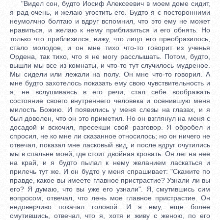
"Видел сон, будто Иосиф Алексеевич в моем доме сидит,
я рад очень, и желаю угостить его. Будто я с посторонними
неумолчно болтаю и вдруг вспомнил, что это ему не может
нравиться, и желаю к нему приблизиться и его обнять. Но
только что приблизился, вижу, что лицо его преобразилось,
стало молодое, и он мне тихо что-то говорит из ученья
Ордена, так тихо, что я не могу расслышать. Потом, будто,
вышли мы все из комнаты, и что-то тут случилось мудреное.
Мы сидели или лежали на полу. Он мне что-то говорил. А
мне будто захотелось показать ему свою чувствительность и
я, не вслушиваясь в его речи, стал себе воображать
состояние своего внутреннего человека и осенившую меня
милость Божию. И появились у меня слезы на глазах, и я
был доволен, что он это приметил. Но он взглянул на меня с
досадой и вскочил, пресекши свой разговор. Я обробел и
спросил, не ко мне ли сказанное относилось; но он ничего не
отвечал, показал мне ласковый вид, и после вдруг очутились
мы в спальне моей, где стоит двойная кровать. Он лег на нее
на край, и я будто пылал к нему желанием ласкаться и
прилечь тут же. И он будто у меня спрашивает: "Скажите по
правде, какое вы имеете главное пристрастие? Узнали ли вы
его? Я думаю, что вы уже его узнали". Я, смутившись сим
вопросом, отвечал, что лень мое главное пристрастие. Он
недоверчиво покачал головой. И я ему, еще более
смутившись, отвечал, что я, хотя и живу с женою, по его