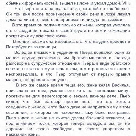
обычных формальностей, вышел из ложи и уехал домой. VIII.
На Пьера опять нашла та тоска, которой он так боялся.
Он три дня после произнесения своей речи в ложе лежал
дома на диване, никого не принимая и никуда не выезжая.
В это время он получил письмо от жены, которая умоляла
его о свидании, писала о своей грусти по нем и о желании
посвятить ему всю свою жизнь.
В конце письма она извещала его, что на-днях приедет в
Петербург из-за границы.
Вслед за письмом в уединение Пьера ворвался один из
менее других уважаемых им братьев-масонов и, наведя
разговор на супружеские отношения Пьера, в виде братского
совета, высказал ему мысль о том, что строгость его к жене
несправедлива, и что Пьер отступает от первых правил
масона, не прощая кающуюся.
В это же самое время теща его, жена князя Василья,
присылала за ним, умоляя его хоть на несколько минут
посетить ее для переговоров о весьма важном деле. Пьер
видел, что был заговор против него, что его хотели
соединить с женою, и это было даже не неприятно ему в том
состоянии, в котором он находился. Ему было все равно:
Пьер ничто в жизни не считал делом большой важности, и
под влиянием тоски, которая теперь овладела им, он не
дорожил ни своею свободою, ни своим упорством в
наказании жены.