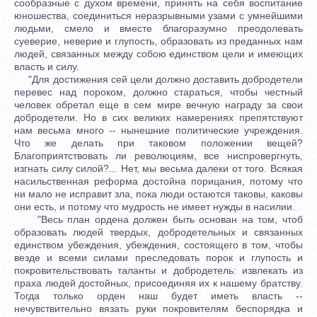
сообразные с духом времени, принять на себя воспитание
юношества, соединиться неразрывными узами с умнейшими
людьми, смело и вместе благоразумно преодолевать
суеверие, неверие и глупость, образовать из преданных нам
людей, связанных между собою единством цели и имеющих
власть и силу.
"Для достижения сей цели должно доставить добродетели
перевес над пороком, должно стараться, чтобы честный
человек обретал еще в сем мире вечную награду за свои
добродетели. Но в сих великих намерениях препятствуют
нам весьма много -- нынешние политические учреждения.
Что же делать при таковом положении вещей?
Благоприятствовать ли революциям, все ниспровергнуть,
изгнать силу силой?... Нет, мы весьма далеки от того. Всякая
насильственная реформа достойна порицания, потому что
ни мало не исправит зла, пока люди остаются таковы, каковы
они есть, и потому что мудрость не имеет нужды в насилии.
"Весь план ордена должен быть основан на том, чтоб
образовать людей твердых, добродетельных и связанных
единством убеждения, убеждения, состоящего в том, чтобы
везде и всеми силами преследовать порок и глупость и
покровительствовать таланты и добродетель: извлекать из
праха людей достойных, присоединяя их к нашему братству.
Тогда только орден наш будет иметь власть --
нечувствительно вязать руки покровителям беспорядка и