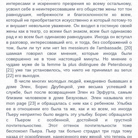
интересами и искреннего презрения ко всему остальному,
усвоил себе в неинтересовавшем его обществе жены тот тон
равнодушия, небрежности и благосклонности ко всем,
который не приобретается искусственно и который потому-то
и внушает невольное уважение. Он входил в гостиную своей
жены как в театр, со всеми был знаком, всем был одинаково
рад и ко всем был одинаково равнодушен. Иногда он вступал
в разговор, интересовавший его, и тогда, без соображений о
том, были ли тут или нет les messieurs de l'ambassade, [20]
шамкая говорил свои мнения, которые иногда были
совершенно не в тоне настоящей минуты. Но мнение о
чудаке муже de la femme la plus distinguee de Petersbourg
[21] уже так установилось, что никто не принимал au serux
[22] его выходок.
В числе многих молодых людей, ежедневно бывавших в
доме Элен, Борис Друбецкой, уже весьма успевший в
службе, был после возвращения Элен из Эрфурта, самым
близким человеком в доме Безуховых. Элен называла его
mon page [23] и обращалась с ним как с ребенком. Улыбка
ее в отношении его была та же, как и ко всем, но иногда
Пьеру неприятно было видеть эту улыбку. Борис обращался
с Пьером с особенной, достойной и грустной
почтительностию. Этот оттенок почтительности тоже
беспокоил Пьера. Пьер так больно страдал три года тому
назад от оскорбления, нанесенного ему женой, что теперь он