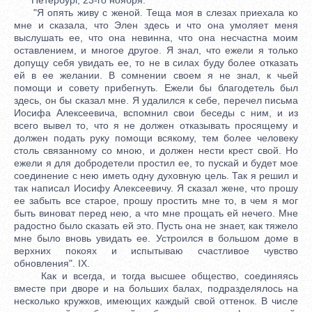
"Я опять живу с женой. Теща моя в слезах приехала ко
мне и сказала, что Элен здесь и что она умоляет меня
выслушать ее, что она невинна, что она несчастна моим
оставлением, и многое другое. Я знал, что ежели я только
допущу себя увидать ее, то не в силах буду более отказать
ей в ее желании. В сомнении своем я не знал, к чьей
помощи и совету прибегнуть. Ежели бы благодетель был
здесь, он бы сказал мне. Я удалился к себе, перечел письма
Иосифа Алексеевича, вспомнил свои беседы с ним, и из
всего вывел то, что я не должен отказывать просящему и
должен подать руку помощи всякому, тем более человеку
столь связанному со мною, и должен нести крест свой. Но
ежели я для добродетели простил ее, то пускай и будет мое
соединение с нею иметь одну духовную цель. Так я решил и
так написал Иосифу Алексеевичу. Я сказал жене, что прошу
ее забыть все старое, прошу простить мне то, в чем я мог
быть виноват перед нею, а что мне прощать ей нечего. Мне
радостно было сказать ей это. Пусть она не знает, как тяжело
мне было вновь увидать ее. Устроился в большом доме в
верхних покоях и испытываю счастливое чувство
обновления". IX.
Как и всегда, и тогда высшее общество, соединяясь
вместе при дворе и на больших балах, подразделялось на
несколько кружков, имеющих каждый свой оттенок. В числе