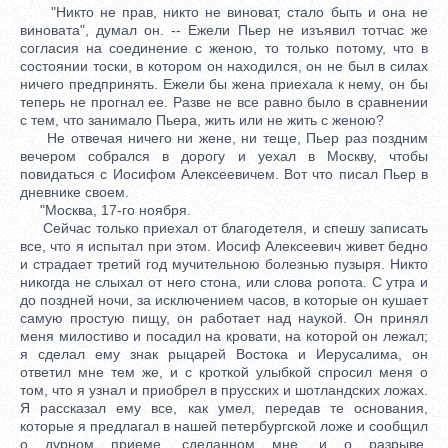
"Никто не прав, никто не виноват, стало быть и она не
виновата", думал он. -- Ежели Пьер не изъявил тотчас же
согласия на соединение с женою, то только потому, что в
состоянии тоски, в котором он находился, он не был в силах
ничего предпринять. Ежели бы жена приехала к нему, он бы
теперь не прогнал ее. Разве не все равно было в сравнении
с тем, что занимало Пьера, жить или не жить с женою?
Не отвечая ничего ни жене, ни теще, Пьер раз поздним
вечером собрался в дорогу и уехал в Москву, чтобы
повидаться с Иосифом Алексеевичем. Вот что писал Пьер в
дневнике своем.
"Москва, 17-го ноября.
Сейчас только приехал от благодетеля, и спешу записать
все, что я испытал при этом. Иосиф Алексеевич живет бедно
и страдает третий год мучительною болезнью пузыря. Никто
никогда не слыхал от него стона, или слова ропота. С утра и
до поздней ночи, за исключением часов, в которые он кушает
самую простую пищу, он работает над наукой. Он принял
меня милостиво и посадил на кровати, на которой он лежал;
я сделал ему знак рыцарей Востока и Иерусалима, он
ответил мне тем же, и с кроткой улыбкой спросил меня о
том, что я узнал и приобрел в прусских и шотландских ложах.
Я рассказал ему все, как умел, передав те основания,
которые я предлагал в нашей петербургской ложе и сообщил
о дурном приеме, сделанном мне, и о разрыве,