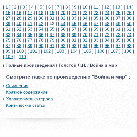
[
1
] [
2
] [
3
] [
4
] [
5
] [
6
] [
7
] [
8
] [
9
] [
10
] [
11
] [
12
] [
13
] [
14
]
[
15
] [
16
] [
17
] [
18
] [
19
] [
20
] [
21
] [
22
] [
23
] [
24
] [
25
] [
26
]
[
27
] [
28
] [
29
] [
30
] [
31
] [
32
] [
33
] [
34
] [
35
] [
36
] [
37
] [
38
]
[
39
] [
40
] [
41
] [
42
] [ 43 ] [
44
] [
45
] [
46
] [
47
] [
48
] [
49
] [
50
]
[
51
] [
52
] [
53
] [
54
] [
55
] [
56
] [
57
] [
58
] [
59
] [
60
] [
61
] [
62
]
[
63
] [
64
] [
65
] [
66
] [
67
] [
68
] [
69
] [
70
] [
71
] [
72
] [
73
] [
74
]
[
75
] [
76
] [
77
] [
78
] [
79
] [
80
] [
81
] [
82
] [
83
] [
84
] [
85
] [
86
]
[
87
] [
88
] [
89
] [
90
] [
91
] [
92
] [
93
] [
94
] [
95
] [
96
] [
97
] [
98
]
[
99
] [
100
] [
101
] [
102
] [
103
] [
104
] [
105
] [
106
] [
107
] [
108
]
[
109
] [
110
]
/ Полные произведения / Толстой Л.Н. / Война и мир
Смотрите также по произведению "Война и мир" :
Сочинения
Краткое содержание
Характеристика героев
Критические статьи