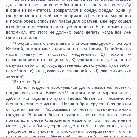
должности (Пьер по совету благодетеля поступил на службу
в один из комитетов), возвратился к обеду, обедал один (у
графини много гостей, мне неприятных), ел и пил умеренно
и после обеда списывал пиесы для братьев. Ввечеру сошел
к графине и рассказал смешную историю о Б., и только тогда
вспомнил, что этого не должно было делать, когда все уже
громко смеялись.
"Ложусь спать с счастливым и спокойным духом. Господи
Великий, помоги мне ходить по стезям Твоим, 1) побеждать
часть гневну -- тихостью, медлением, 2) похоть --
воздержанием и отвращением, 3) удаляться от суеты, но не
отлучать себя от а) государственных дел службы, b) от забот
семейных, с) от дружеских сношений и d) экономических
занятий".
"27-го ноября.
"Встал поздно и проснувшись долго лежал на постели,
предаваясь лени. Боже мой! помоги мне и укрепи меня,
дабы я мог ходить по путям Твоим. Читал Св. Писание, но
без надлежащего чувства. Пришел брат Урусов, беседовали
о суетах мира. Рассказывал о новых предначертаниях
государя. Я начал было осуждать, но вспомнил о своих
правилах и слова благодетеля нашего о том, что истинный
масон должен быть усердным деятелем в государстве, когда
требуется его участие, и спокойным созерцателем того, к
чему он не призван. Язык мой -- враг мой. Посетили меня