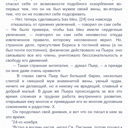
спасал себя от возможности подобного оскорбления во-
первых тем, что он не был мужем своей жены, во-вторых
тем, что он не позволял себе подозревать.
-- Нет, теперь сделавшись bas bleu, [24] она навсегда
отказалась от прежних увлечений, -- говорил он сам себе.
-- Не было примера, чтобы bas bleu имели сердечные
увлечения, -- повторял он сам себе неизвестно откуда
извлеченное правило, которому несомненно верил. Но,
странное дело, присутствие Бориса в гостиной жены (а он
был почти постоянно), физически действовало на Пьера: оно
связывало все его члены, уничтожало бессознательность и
свободу его движений.
-- Такая странная антипатия, -- думал Пьер, -- а прежде
он мне даже очень нравился.
В глазах света Пьер был большой барин, несколько
слепой и смешной муж знаменитой жены, умный чудак,
ничего не делающий, но и никому не вредящий, славный и
добрый малый. В душе же Пьера происходила за все это
время сложная и трудная работа внутреннего развития,
открывшая ему многое и приведшая его ко многим духовным
сомнениям и радостям. X.
Он продолжал свой дневник, и вот что он писал в нем за
это время:
"24-ro ноября.
"Встал в восемь часов, читал Св. Писание, потом пошел к