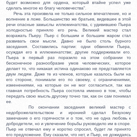
будет возможно для ордена, который втайне успел уже
сделать многое ко благу человечества".
Речь эта произвела не только сильное впечатление, но и
волнение в ложе. Большинство же братьев, видевшее в этой
речи опасные замыслы иллюминатства, с удивившею Пьера
холодностью приняло его речь. Великий мастер стал
возражать Пьеру. Пьер с большим и большим жаром стал
развивать свои мысли. Давно не было столь бурного
заседания. Составились партии: одни обвиняли Пьера,
осуждая его в иллюминатстве; другие поддерживали его.
Пьера в первый раз поразило на этом собрании то
бесконечное разнообразие умов человеческих, которое
делает то, что никакая истина одинаково не представляется
двум людям. Даже те из членов, которые казалось были на
его стороне, понимали его по своему, с ограничениями,
изменениями, на которые он не мог согласиться, так как
главная потребность Пьера состояла именно в том, чтобы
передать свою мысль другому точно так, как он сам понимал
ее.
По окончании заседания великий мастер с
недоброжелательством и иронией сделал Безухому
замечание о его горячности и о том, что не одна любовь к
добродетели, но и увлечение борьбы руководило им в споре.
Пьер не отвечал ему и коротко спросил, будет ли принято
его предложение. Ему сказали, что нет, и Пьер, не дожидаясь