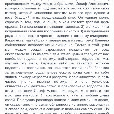
происшедшем между мною и братьями. Иосиф Алексеевич,
изрядно помолчав и подумав, на все это изложил мне свой
взгляд, который мгновенно осветил мне все прошедшее и
весь будущий путь, предлежащий мне. Он удивил меня,
спросив о том, помню ли я, в чем состоит троякая цель
ордена: 1) в хранении и познании таинства; 2) в очищении и
исправлении себя для воспринятия оного и 3) в исправлении
рода человеческого чрез стремление к таковому очищению.
Какая есть главнейшая и первая цель из этих трех? Конечно
собственное исправление и очищение. Только к этой цели
мы можем всегда стремиться независимо от всех
обстоятельств. Но вместе с тем эта-то цель и требует от нас
наиболее трудов, и потому, заблуждаясь гордостью, мы,
упуская эту цель, беремся либо за таинство, которое
недостойны воспринять по нечистоте своей, либо беремся
за исправление рода человеческого, когда сами из себя
являем пример мерзости и разврата. Иллюминатство не есть
чистое учение именно потому, что оно увлеклось
общественной деятельностью и преисполнено гордости. На
этом основании Иосиф Алексеевич осудил мою речь и всю
мою деятельность. Я согласился с ним в глубине души
своей. По случаю разговора нашего о моих семейных делах,
он сказал мне: -- Главная обязанность истинного масона, как
я сказал вам, состоит в совершенствовании самого себя. Но
часто мы думаем, что, удалив от себя все трудности нашей