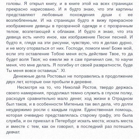
головы. Я открыл книгу, и в книге этой на всех страницах
прекрасно нарисовано. И я будто знаю, что эти картины
представляют любовные похождения души с ее
возлюбленным. И на страницах будто я вижу прекрасное
изображение девицы в прозрачной одежде и с прозрачным
телом, возлетающей к облакам. И будто я знаю, что эта
девица есть ничто иное, как изображение Песни песней. И
будто я, глядя на эти рисунки, чувствую, что я делаю дурно,
и не могу оторваться от них. Господи, помоги мне! Боже мой,
если это оставление Тобою меня есть действие Твое, то да
будет воля Твоя; но ежели же я сам причинил сие, то научи
меня, что мне делать. Я погибну от своей развратности, буде
Ты меня вовсе оставишь". XI.
Денежные дела Ростовых не поправились в продолжение
двух лет, которые они пробыли в деревне.
Несмотря на то, что Николай Ростов, твердо держась
своего намерения, продолжал темно служить в глухом полку,
расходуя сравнительно мало денег, ход жизни в Отрадном
был таков, и в особенности Митенька так вел дела, что долги
неудержимо росли с каждым годом. Единственная помощь,
которая очевидно представлялась старому графу, это была
служба, и он приехал в Петербург искать места; искать места
и вместе с тем, как он говорил, в последний раз потешить
девчат.