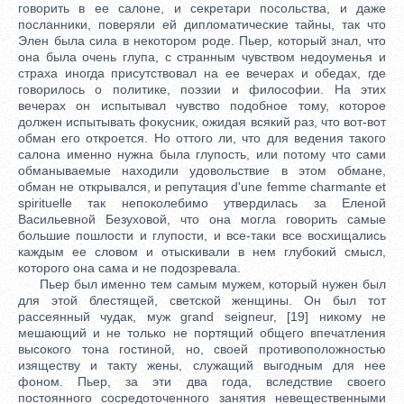
говорить в ее салоне, и секретари посольства, и даже
посланники, поверяли ей дипломатические тайны, так что
Элен была сила в некотором роде. Пьер, который знал, что
она была очень глупа, с странным чувством недоуменья и
страха иногда присутствовал на ее вечерах и обедах, где
говорилось о политике, поэзии и философии. На этих
вечерах он испытывал чувство подобное тому, которое
должен испытывать фокусник, ожидая всякий раз, что вот-вот
обман его откроется. Но оттого ли, что для ведения такого
салона именно нужна была глупость, или потому что сами
обманываемые находили удовольствие в этом обмане,
обман не открывался, и репутация d'une femme charmante et
spirituelle так непоколебимо утвердилась за Еленой
Васильевной Безуховой, что она могла говорить самые
большие пошлости и глупости, и все-таки все восхищались
каждым ее словом и отыскивали в нем глубокий смысл,
которого она сама и не подозревала.
Пьер был именно тем самым мужем, который нужен был
для этой блестящей, светской женщины. Он был тот
рассеянный чудак, муж grand seigneur, [19] никому не
мешающий и не только не портящий общего впечатления
высокого тона гостиной, но, своей противоположностью
изяществу и такту жены, служащий выгодным для нее
фоном. Пьер, за эти два года, вследствие своего
постоянного сосредоточенного занятия невещественными