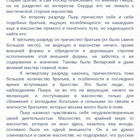
но не разделял их интересов. Сердце его не лежало к
мистической стороне масонства.
Ко второму разряду Пьер причислял себя и себе
подобных братьев, ищущих, колеблющихся, не нашедших
еще в масонстве прямого и понятного пути, но надеющихся
найти его.
К третьему разряду он причислял братьев (их было самое
большое число), не видящих в масонстве ничего, кроме
внешней формы и обрядности и дорожащих строгим
исполнением этой внешней формы, не заботясь о ее
содержании и значении. Таковы были Виларский и даже
великий мастер главной ложи.
К четвертому разряду, наконец, причислялось тоже
большое количество братьев, в особенности в последнее
время вступивших в братство. Это были люди, по
наблюдениям Пьера, ни во что не верующие, ничего не
желающие, и поступавшие в масонство только для
сближения с молодыми богатыми и сильными по связям и
знатности братьями, которых весьма много было в ложе.
Пьер начинал чувствовать себя неудовлетворенным
своей деятельностью. Масонство, по крайней мере то
масонство, которое он знал здесь, казалось ему иногда,
основано было на одной внешности. Он и не думал
сомневаться в самом масонстве, но подозревал, что русское