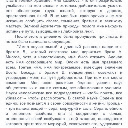
глаз в темной храмине, мне казалось, что он презрительно
улыбается на мои слова, и хотелось действительно уколоть
его обнаженную грудь шпагой, которую я держал,
приставленною к ней. Я не мог быть красноречив и не мог
искренно сообщить своего сомнения братьям и великому
мастеру. Великий Архитектон природы, помоги мне находить
истинные пути, выводящие из лабиринта лжи".
После этого в дневнике было пропущено три листа, и
потом было написано следующее:
"Имел поучительный и длинный разговор наедине с
братом В., который советовал мне держаться брата А.
Многое, хотя и недостойному, мне было открыто. Адонаи
есть имя сотворившего мир. Элоим есть имя правящего
всем. Третье имя, имя поизрекаемое, имеющее значение
Всего. Беседы с братом В. подкрепляют, освежают и
утверждают меня на пути добродетели. При нем нет места
сомнению. Мне ясно различие бедного учения наук
общественных с нашим святым, все обнимающим учением.
Науки человеческие все подразделяют -- чтобы понять, все
убивают -- чтобы рассмотреть. В святой науке Ордена все
едино, все познается в своей совокупности и жизни. Троица -
- три начала вещей -- сера, меркурий и соль. Сера елейного
и огненного свойства; она в соединении с солью,
огненностью своей возбуждает в ней алкание, посредством
которого притягивает меркурий, схватывает его, удерживает