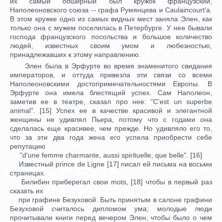
их самый обширный был кружок французский,
Наполеоновского союза -- графа Румянцева и Caulaincourt'a.
В этом кружке одно из самых видных мест заняла Элен, как
только она с мужем поселилась в Петербурге. У нее бывали
господа французского посольства и большое количество
людей, известных своим умом и любезностью,
принадлежавших к этому направлению.
Элен была в Эрфурте во время знаменитого свидания
императоров, и оттуда привезла эти связи со всеми
Наполеоновскими достопримечательностями Европы. В
Эрфурте она имела блестящий успех. Сам Наполеон,
заметив ее в театре, сказал про нее: "C'est un superbe
animal". [15] Успех ее в качестве красивой и элегантной
женщины не удивлял Пьера, потому что с годами она
сделалась еще красивее, чем прежде. Но удивляло его то,
что за эти два года жена его успела приобрести себе
репутацию
"d'une femme charmante, aussi spirituelle, que belle". [16]
Известный рrince de Ligne [17] писал ей письма на восьми
страницах.
Билибин приберегал свои mots, [18] чтобы в первый раз
сказать их
при графине Безуховой. Быть принятым в салоне графини
Безуховой считалось дипломом ума; молодые люди
прочитывали книги перед вечером Элен, чтобы было о чем