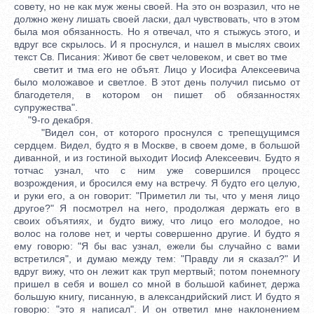
совету, но не как муж жены своей. На это он возразил, что не
должно жену лишать своей ласки, дал чувствовать, что в этом
была моя обязанность. Но я отвечал, что я стыжусь этого, и
вдруг все скрылось. И я проснулся, и нашел в мыслях своих
текст Св. Писания: Живот бе свет человеком, и свет во тме
светит и тма его не объят. Лицо у Иосифа Алексеевича
было моложавое и светлое. В этот день получил письмо от
благодетеля, в котором он пишет об обязанностях
супружества".
"9-го декабря.
"Видел сон, от которого проснулся с трепещущимся
сердцем. Видел, будто я в Москве, в своем доме, в большой
диванной, и из гостиной выходит Иосиф Алексеевич. Будто я
тотчас узнал, что с ним уже совершился процесс
возрождения, и бросился ему на встречу. Я будто его целую,
и руки его, а он говорит: "Приметил ли ты, что у меня лицо
другое?" Я посмотрел на него, продолжая держать его в
своих объятиях, и будто вижу, что лицо его молодое, но
волос на голове нет, и черты совершенно другие. И будто я
ему говорю: "Я бы вас узнал, ежели бы случайно с вами
встретился", и думаю между тем: "Правду ли я сказал?" И
вдруг вижу, что он лежит как труп мертвый; потом понемногу
пришел в себя и вошел со мной в большой кабинет, держа
большую книгу, писанную, в александрийский лист. И будто я
говорю: "это я написал". И он ответил мне наклонением