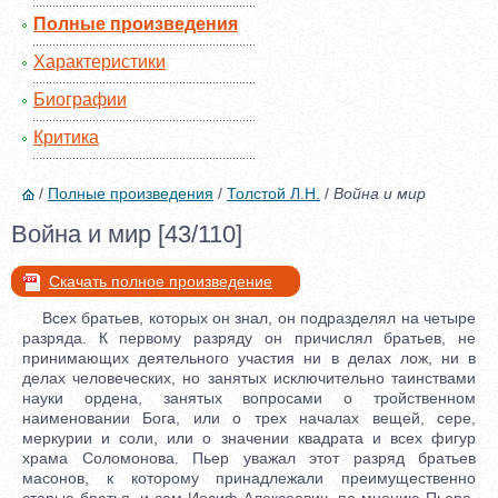
Полные произведения
Характеристики
Биографии
Критика
/
Полные произведения
/
Толстой Л.Н.
/
Война и мир
Война и мир [43/110]
Скачать полное произведение
Всех братьев, которых он знал, он подразделял на четыре
разряда. К первому разряду он причислял братьев, не
принимающих деятельного участия ни в делах лож, ни в
делах человеческих, но занятых исключительно таинствами
науки ордена, занятых вопросами о тройственном
наименовании Бога, или о трех началах вещей, сере,
меркурии и соли, или о значении квадрата и всех фигур
храма Соломонова. Пьер уважал этот разряд братьев
масонов, к которому принадлежали преимущественно
старые братья, и сам Иосиф Алексеевич, по мнению Пьера,