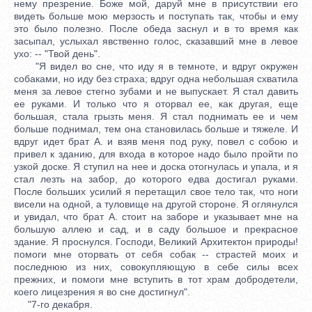
нему презрение. Боже мой, даруй мне в присутствии его
видеть больше мою мерзость и поступать так, чтобы и ему
это было полезно. После обеда заснул и в то время как
засыпал, услыхал явственно голос, сказавший мне в левое
ухо: -- "Твой день".
"Я видел во сне, что иду я в темноте, и вдруг окружен
собаками, но иду без страха; вдруг одна небольшая схватила
меня за левое стегно зубами и не выпускает. Я стал давить
ее руками. И только что я оторвал ее, как другая, еще
большая, стала грызть меня. Я стал поднимать ее и чем
больше поднимал, тем она становилась больше и тяжеле. И
вдруг идет брат А. и взяв меня под руку, повел с собою и
привел к зданию, для входа в которое надо было пройти по
узкой доске. Я ступил на нее и доска отогнулась и упала, и я
стал лезть на забор, до которого едва достигал руками.
После больших усилий я перетащил свое тело так, что ноги
висели на одной, а туловище на другой стороне. Я оглянулся
и увидал, что брат А. стоит на заборе и указывает мне на
большую аллею и сад, и в саду большое и прекрасное
здание. Я проснулся. Господи, Великий Архитектон природы!
помоги мне оторвать от себя собак -- страстей моих и
последнюю из них, совокупляющую в себе силы всех
прежних, и помоги мне вступить в тот храм добродетели,
коего лицезрения я во сне достигнул".
"7-го декабря.