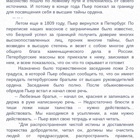
масонство пошло по ложному пути и отклонилось от своего
источника. И потому в конце года Пьер поехал за границу
для посвящения себя в высшие тайны ордена.
-- -- -
Летом еще в 1809 году, Пьер вернулся в Петербург. По
переписке наших масонов с заграничными было известно,
что Безухий успел за границей получить доверие многих
высокопоставленных лиц, проник многие тайны, был
возведен в высшую степень и везет с собою многое для
общего блага каменьщического дела в России.
Петербургские масоны все приехали к нему, заискивая в
нем, и всем показалось, что он что-то скрывает и готовит.
Назначено было торжественное заседание ложи 2-го
градуса, в которой Пьер обещал сообщить то, что он имеет
передать петербургским братьям от высших руководителей
ордена. Заседание было полно. После обыкновенных
обрядов Пьер встал и начал свою речь.
-- Любезные братья, -- начал он, краснея и запинаясь и
держа в руке написанную речь. -- Недостаточно блюсти в
тиши ложи наши таинства -- нужно действовать...
действовать. Мы находимся в усыплении, а нам нужно
действовать. -- Пьер взял свою тетрадь и начал читать.
"Для распространения чистой истины и доставления
торжества добродетели, читал он, должны мы очистить
людей от предрассудков, распространить правила,