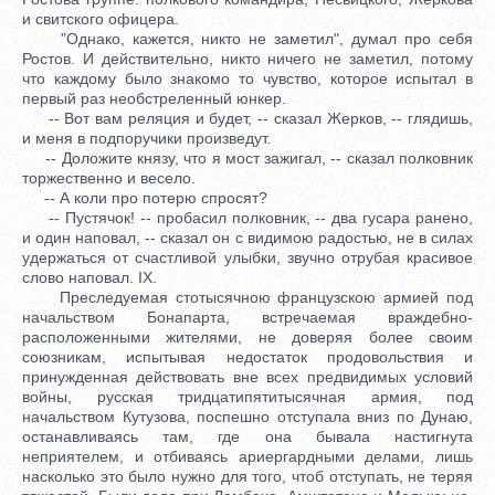
и свитского офицера.
"Однако, кажется, никто не заметил", думал про себя
Ростов. И действительно, никто ничего не заметил, потому
что каждому было знакомо то чувство, которое испытал в
первый раз необстреленный юнкер.
-- Вот вам реляция и будет, -- сказал Жерков, -- глядишь,
и меня в подпоручики произведут.
-- Доложите князу, что я мост зажигал, -- сказал полковник
торжественно и весело.
-- А коли про потерю спросят?
-- Пустячок! -- пробасил полковник, -- два гусара ранено,
и один наповал, -- сказал он с видимою радостью, не в силах
удержаться от счастливой улыбки, звучно отрубая красивое
слово наповал. IX.
Преследуемая стотысячною французскою армией под
начальством Бонапарта, встречаемая враждебно-
расположенными жителями, не доверяя более своим
союзникам, испытывая недостаток продовольствия и
принужденная действовать вне всех предвидимых условий
войны, русская тридцатипятитысячная армия, под
начальством Кутузова, поспешно отступала вниз по Дунаю,
останавливаясь там, где она бывала настигнута
неприятелем, и отбиваясь ариергардными делами, лишь
насколько это было нужно для того, чтоб отступать, не теряя