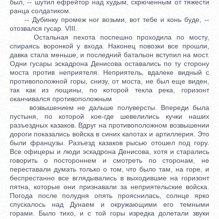
был, -- шутил ефрейтор над худым, скрюченным от тяжести
ранца солдатиком.
-- Дубинку промеж ног возьми, вот тебе и конь буде, --
отозвался гусар. VIII.
Остальная пехота поспешно проходила по мосту,
спираясь воронкой у входа. Наконец повозки все прошли,
давка стала меньше, и последний батальон вступил на мост.
Одни гусары эскадрона Денисова оставались по ту сторону
моста против неприятеля. Неприятель, вдалеке видный с
противоположной горы, снизу, от моста, не был еще виден,
так как из лощины, по которой текла река, горизонт
оканчивался противоположным
возвышением не дальше полуверсты. Впереди была
пустыня, по которой кое-где шевелились кучки наших
разъездных казаков. Вдруг на противоположном возвышении
дороги показались войска в синих капотах и артиллерия. Это
были французы. Разъезд казаков рысью отошел под гору.
Все офицеры и люди эскадрона Денисова, хотя и старались
говорить о постороннем и смотреть по сторонам, не
переставали думать только о том, что было там, на горе, и
беспрестанно все вглядывались в выходившие на горизонт
пятна, которые они признавали за неприятельские войска.
Погода после полудня опять прояснилась, солнце ярко
спускалось над Дунаем и окружающими его темными
горами. Было тихо, и с той горы изредка долетали звуки