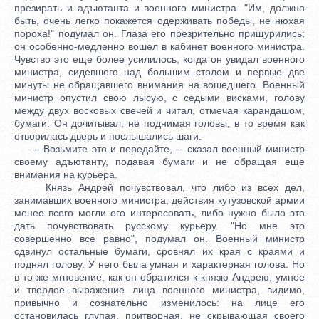
презирать и адъютанта и военного министра. "Им, должно
быть, очень легко покажется одерживать победы, не нюхая
пороха!" подумал он. Глаза его презрительно прищурились;
он особенно-медленно вошел в кабинет военного министра.
Чувство это еще более усилилось, когда он увидал военного
министра, сидевшего над большим столом и первые две
минуты не обращавшего внимания на вошедшего. Военный
министр опустил свою лысую, с седыми висками, голову
между двух восковых свечей и читал, отмечая карандашом,
бумаги. Он дочитывал, не поднимая головы, в то время как
отворилась дверь и послышались шаги.
-- Возьмите это и передайте, -- сказал военный министр
своему адъютанту, подавая бумаги и не обращая еще
внимания на курьера.
Князь Андрей почувствовал, что либо из всех дел,
занимавших военного министра, действия кутузовской армии
менее всего могли его интересовать, либо нужно было это
дать почувствовать русскому курьеру. "Но мне это
совершенно все равно", подумал он. Военный министр
сдвинул остальные бумаги, сровнял их края с краями и
поднял голову. У него была умная и характерная голова. Но
в то же мгновение, как он обратился к князю Андрею, умное
и твердое выражение лица военного министра, видимо,
привычно и сознательно изменилось: на лице его
остановилась глупая, притворная, не скрывающая своего