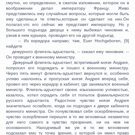
смутно, но определенно, в сжатом изложении, которое он в
воображении делал императору Францу. Живо
представились ему случайные вопросы, которые могли быть
ему сделаны,и те ответы,которые он сделает на них.Он
полагал,что его сейчас же представят императору. Но у
большого подъезда дворца к нему выбежал чиновник и,
узнав в нем курьера, проводил его на другой подъезд.
-- Из коридора направо; там, Euer Hochgeboren, [9]
найдете
дежурного флигель-адъютанта, -- сказал ему чиновник. --
Он проводит к военному министру.
Дежурный флигель-адъютант, встретивший князя Андрея,
попросил его подождать и пошел к военному министру.
Через пять минут флигель-адъютант вернулся и, особенно
учтиво наклонясь и пропуская князя Андрея вперед себя,
провел его через коридор в кабинет, где занимался военный
министр. Флигель-адъютант своею изысканною учтивостью,
казалось, хотел оградить себя от попыток фамильярности
русского адъютанта. Радостное чувство князя Андрея
значительно ослабело, когда он подходил к двери кабинета
военного министра. Он почувствовал себя оскорбленным, и
чувство оскорбления перешло в то же мгновенье незаметно
для него самого в чувство презрения, ни на чем не
основанного. Находчивый же ум в то же мгновение
подсказал ему ту точку зрения, с которой он имел право