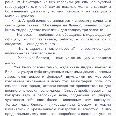
раненых. Некоторые из них говорили (он слышал русский
говор), другие ели хлеб, самые тяжелые молча, с кротким и
болезненным детским участием, смотрели на скачущего
мимо их курьера.
Князь Андрей велел остановиться и спросил у солдата, в
каком деле ранены. "Позавчера на Дунаю", отвечал солдат.
Князь Андрей достал кошелек и дал солдату три золотых.
-- На всех, -- прибавил он, обращаясь к подошедшему
офицеру. -- Поправляйтесь, ребята, -- обратился он к
солдатам, -- еще дела много.
-- Что, г. адъютант, какие новости? -- спросил офицер,
видимо желая разговориться.
-- Хорошие! Вперед, -- крикнул он ямщику и поскакал
далее.
Уже было совсем темно, когда князь Андрей въехал в
Брюнн и увидал себя окруженным высокими домами, огнями
лавок, окон домов и фонарей, шумящими по мостовой
красивыми экипажами и всею тою атмосферой большого
оживленного города, которая всегда так привлекательна для
военного человека после лагеря. Князь Андрей, несмотря на
быструю езду и бессонную ночь, подъезжая ко дворцу,
чувствовал себя еще более оживленным, чем накануне.
Только глаза блестели лихорадочным блеском, и мысли
изменялись с чрезвычайною быстротой и ясностью. Живо
представились ему опять все подробности сражения уже не