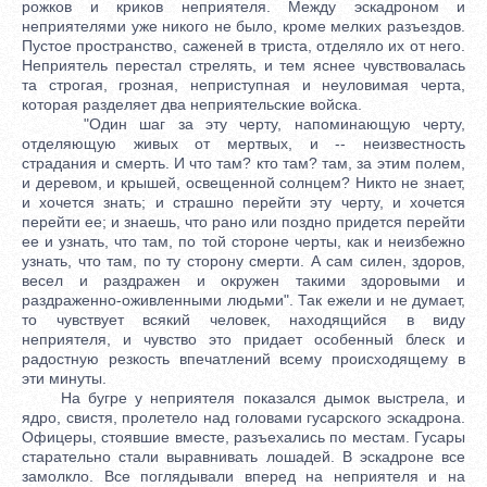
рожков и криков неприятеля. Между эскадроном и
неприятелями уже никого не было, кроме мелких разъездов.
Пустое пространство, саженей в триста, отделяло их от него.
Неприятель перестал стрелять, и тем яснее чувствовалась
та строгая, грозная, неприступная и неуловимая черта,
которая разделяет два неприятельские войска.
"Один шаг за эту черту, напоминающую черту,
отделяющую живых от мертвых, и -- неизвестность
страдания и смерть. И что там? кто там? там, за этим полем,
и деревом, и крышей, освещенной солнцем? Никто не знает,
и хочется знать; и страшно перейти эту черту, и хочется
перейти ее; и знаешь, что рано или поздно придется перейти
ее и узнать, что там, по той стороне черты, как и неизбежно
узнать, что там, по ту сторону смерти. А сам силен, здоров,
весел и раздражен и окружен такими здоровыми и
раздраженно-оживленными людьми". Так ежели и не думает,
то чувствует всякий человек, находящийся в виду
неприятеля, и чувство это придает особенный блеск и
радостную резкость впечатлений всему происходящему в
эти минуты.
На бугре у неприятеля показался дымок выстрела, и
ядро, свистя, пролетело над головами гусарского эскадрона.
Офицеры, стоявшие вместе, разъехались по местам. Гусары
старательно стали выравнивать лошадей. В эскадроне все
замолкло. Все поглядывали вперед на неприятеля и на