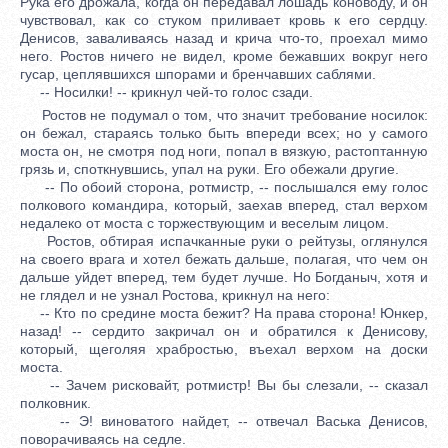
Рука его дрожала, когда он передавал лошадь коноводу, и он
чувствовал, как со стуком приливает кровь к его сердцу.
Денисов, заваливаясь назад и крича что-то, проехал мимо
него. Ростов ничего не видел, кроме бежавших вокруг него
гусар, цеплявшихся шпорами и бренчавших саблями.
-- Носилки! -- крикнул чей-то голос сзади.
Ростов не подумал о том, что значит требование носилок:
он бежал, стараясь только быть впереди всех; но у самого
моста он, не смотря под ноги, попал в вязкую, растоптанную
грязь и, споткнувшись, упал на руки. Его обежали другие.
-- По обоий сторона, ротмистр, -- послышался ему голос
полкового командира, который, заехав вперед, стал верхом
недалеко от моста с торжествующим и веселым лицом.
Ростов, обтирая испачканные руки о рейтузы, оглянулся
на своего врага и хотел бежать дальше, полагая, что чем он
дальше уйдет вперед, тем будет лучше. Но Богданыч, хотя и
не глядел и не узнал Ростова, крикнул на него:
-- Кто по средине моста бежит? На права сторона! Юнкер,
назад! -- сердито закричал он и обратился к Денисову,
который, щеголяя храбростью, въехал верхом на доски
моста.
-- Зачем рисковайт, ротмистр! Вы бы слезали, -- сказал
полковник.
-- Э! виноватого найдет, -- отвечал Васька Денисов,
поворачиваясь на седле.