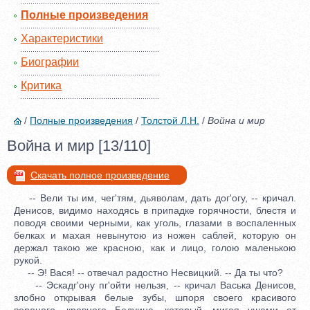
Полные произведения
Характеристики
Биографии
Критика
/
Полные произведения
/
Толстой Л.Н.
/
Война и мир
Война и мир [13/110]
Скачать полное произведение
-- Вели ты им, чег'тям, дьяволам, дать дог'огу, -- кричал.
Денисов, видимо находясь в припадке горячности, блестя и
поводя своими черными, как уголь, глазами в воспаленных
белках и махая невынутою из ножен саблей, которую он
держал такою же красною, как и лицо, голою маленькою
рукой.
-- Э! Вася! -- отвечал радостно Несвицкий. -- Да ты что?
-- Эскадг'ону пг'ойти нельзя, -- кричал Васька Денисов,
злобно открывая белые зубы, шпоря своего красивого
вороного, кровного Бедуина, который, мигая ушами от