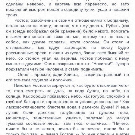
сделаны неверно, и картечь всю перенесло, но зато
последний выстрел попал в середину кучки гусар и повалил
троих.
Ростов, озабоченный своими отношениями к Богданычу,
остановился на мосту, не зная, что ему делать. Рубить (как
он всегда воображал себе сражение) было некого, помогать
в зажжении моста он тоже не мог, потому что не взял с
собою, как другие солдаты, жгута соломы. Он стоял и
оглядывался, как вдруг затрещало по мосту будто
рассыпанные орехи, и один из гусар, ближе всех бывший от
него, со стоном упал на перилы. Ростов побежал к нему
вместе с другими. Опять закричал кто-то: "Носилки!". Гусара
подхватили четыре человека и стали поднимать.
-- Оооо!... Бросьте, ради Христа, -- закричал раненый; но
его все-таки подняли и положили.
Николай Ростов отвернулся и, как будто отыскивая чего-
то, стал смотреть на даль, на воду Дуная, на небо, на
солнце. Как хорошо показалось небо, как голубо, спокойно и
глубоко! Как ярко и торжественно опускающееся солнце! Как
ласково-глянцовито блестела вода в далеком Дунае! И еще
лучше были далекие, голубеющие за Дунаем горы,
монастырь, таинственные ущелья, залитые до макуш
туманом сосновые леса... там тихо, счастливо... "Ничего,
ничего бы я не желал, ничего бы не желал, ежели бы я
только был там, -- думал Ростов. -- Во мне одном и в этом