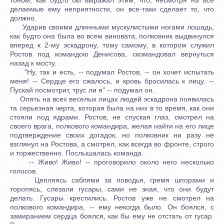
делаемые ему неприятности, он все-таки сделает то, что
должно.
Ударив своими длинными мускулистыми ногами лошадь,
как будто она была во всем виновата, полковник выдвинулся
вперед к 2-му эскадрону, тому самому, в котором служил
Ростов под командою Денисова, скомандовал вернуться
назад к мосту.
"Ну, так и есть, -- подумал Ростов, -- он хочет испытать
меня! -- Сердце его сжалось, и кровь бросилась к лицу. --
Пускай посмотрит, трус ли я" -- подумал он.
Опять на всех веселых лицах людей эскадрона появилась
та серьезная черта, которая была на них в то время, как они
стояли под ядрами. Ростов, не спуская глаз, смотрел на
своего врага, полкового командира, желая найти на его лице
подтверждение своих догадок; но полковник ни разу не
взглянул на Ростова, а смотрел, как всегда во фронте, строго
и торжественно. Послышалась команда.
-- Живо! Живо! -- проговорило около него несколько
голосов.
Цепляясь саблями за поводья, гремя шпорами и
торопясь, слезали гусары, сами не зная, что они будут
делать. Гусары крестились. Ростов уже не смотрел на
полкового командира, -- ему некогда было. Он боялся, с
замиранием сердца боялся, как бы ему не отстать от гусар.