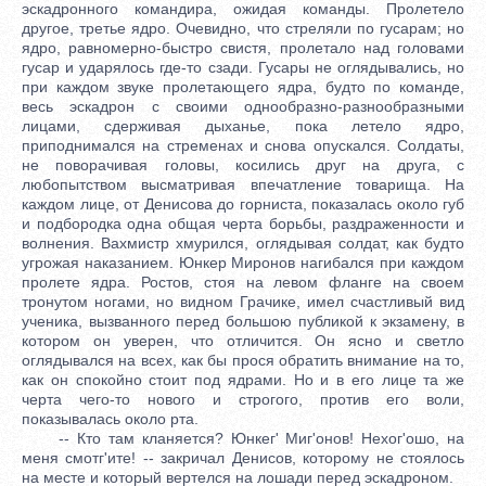
эскадронного командира, ожидая команды. Пролетело
другое, третье ядро. Очевидно, что стреляли по гусарам; но
ядро, равномерно-быстро свистя, пролетало над головами
гусар и ударялось где-то сзади. Гусары не оглядывались, но
при каждом звуке пролетающего ядра, будто по команде,
весь эскадрон с своими однообразно-разнообразными
лицами, сдерживая дыханье, пока летело ядро,
приподнимался на стременах и снова опускался. Солдаты,
не поворачивая головы, косились друг на друга, с
любопытством высматривая впечатление товарища. На
каждом лице, от Денисова до горниста, показалась около губ
и подбородка одна общая черта борьбы, раздраженности и
волнения. Вахмистр хмурился, оглядывая солдат, как будто
угрожая наказанием. Юнкер Миронов нагибался при каждом
пролете ядра. Ростов, стоя на левом фланге на своем
тронутом ногами, но видном Грачике, имел счастливый вид
ученика, вызванного перед большою публикой к экзамену, в
котором он уверен, что отличится. Он ясно и светло
оглядывался на всех, как бы прося обратить внимание на то,
как он спокойно стоит под ядрами. Но и в его лице та же
черта чего-то нового и строгого, против его воли,
показывалась около рта.
-- Кто там кланяется? Юнкег' Миг'онов! Hexoг'oшo, на
меня смотг'ите! -- закричал Денисов, которому не стоялось
на месте и который вертелся на лошади перед эскадроном.