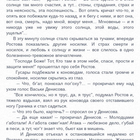
солнце так много счастия, а тут... стоны, страдания, страх и
эта неясность, эта поспешность... Вот опять кричат что-то, и
опять все побежали куда-то назад, и я бегу с ними, и вот она,
вот она, смерть, надо мной, вокруг меня... Мгновенье -- и я
никогда уже не увижу этого солнца, этой воды, этого
ущелья"...
В эту минуту солнце стало скрываться за тучами; впереди
Ростова показались другие носилки. И страх смерти и
носилок, и любовь к солнцу и жизни -- все слилось в одно
болезненно-тревожное впечатление.
"Господи Боже! Тот, Кто там в этом небе, спаси, прости и
защити меня!" прошептал про себя Ростов.
Гусары подбежали к коноводам, голоса стали громче и
спокойнее, носилки скрылись из глаз.
-- Что, бг'ат, понюхал пог'оху?... -- прокричал ему над
ухом голос Васьки Денисова.
"Все кончилось; но я трус, да, я трус", подумал Ростов и,
тяжело вздыхая, взял из рук коновода своего отставившего
ногу Грачика и стал садиться.
-- Что это было, картечь? -- спросил он у Денисова.
-- Да еще какая! -- прокричал Денисов. -- Молодцами
г'аботали! А г'абота сквег'ная! Атака -- любезное дело, г'убай
в песи, а тут, чог'т знает что, бьют как в мишень.
И Денисов отъехал к остановившейся недалеко от
Ростова группе: полкового командира, Несвицкого, Жеркова