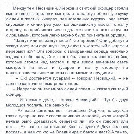
-- -- -
Между тем Несвицкий, Жерков и свитский офицер стояли
вместе вне выстрелов и смотрели то на эту небольшую кучку
людей в желтых киверах, темнозеленых куртках, расшитых
снурками, и синих рейтузах, копошившихся у моста, то на ту
сторону, на приближавшиеся вдалеке синие капоты и группы
с лошадьми, которые легко можно было признать за орудия.
"Зажгут или не зажгут мост? Кто прежде? Они добегут и
зажгут мост, или французы подъедут на картечный выстрел и
перебьют их?" Эти вопросы с замиранием сердца невольно
задавал себе каждый из того большого количества войск,
которые стояли над мостом и при ярком вечернем свете
смотрели на мост и гусаров и на ту сторону, на
подвигавшиеся синие капоты со штыками и орудиями.
-- Ох! достанется гусарам! -- говорил Несвицкий, -- не
дальше картечного выстрела теперь.
-- Напрасно он так много людей повел, -- сказал свитский
офицер.
-- И в самом деле, -- сказал Несвицкий. -- Тут бы двух
молодцов послать, все равно бы.
-- Ах, ваше сиятельство, -- вмешался Жерков, не спуская
глаз с гусар, но все с своею наивною манерой, из-за которой
нельзя было догадаться, серьезно ли, что он говорит, или
нет. -- Ах, ваше сиятельство! Как вы судите! Двух человек
послать, а нам-то кто же Владимира с бантом даст? А так-то,