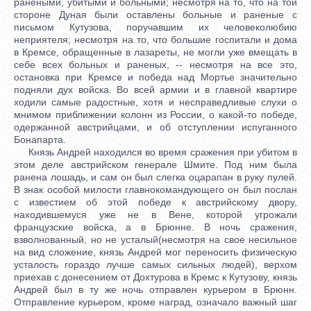
ранеными, убитыми и больными; несмотря на то, что на той
стороне Дуная были оставлены больные и раненые с
письмом Кутузова, поручавшим их человеколюбию
неприятеля; несмотря на то, что большие госпитали и дома
в Кремсе, обращенные в лазареты, не могли уже вмещать в
себе всех больных и раненых, -- несмотря на все это,
остановка при Кремсе и победа над Мортье значительно
подняли дух войска. Во всей армии и в главной квартире
ходили самые радостные, хотя и несправедливые слухи о
мнимом приближении колонн из России, о какой-то победе,
одержанной австрийцами, и об отступлении испуганного
Бонапарта.
Князь Андрей находился во время сражения при убитом в
этом деле австрийском генерале Шмите. Под ним была
ранена лошадь, и сам он был слегка оцарапан в руку пулей.
В знак особой милости главнокомандующего он был послан
с известием об этой победе к австрийскому двору,
находившемуся уже не в Вене, которой угрожали
французские войска, а в Брюнне. В ночь сражения,
взволнованный, но не усталый(несмотря на свое несильное
на вид сложение, князь Андрей мог переносить физическую
усталость гораздо лучше самых сильных людей), верхом
приехав с донесением от Дохтурова в Кремс к Кутузову, князь
Андрей был в ту же ночь отправлен курьером в Брюнн.
Отправление курьером, кроме наград, означало важный шаг