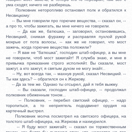
ума сходят, ничего не разберешь.
Полковник неторопливо остановил полк и обратился к
Несвицкому:
-- Вы мне говорили про горючие вещества, -- сказал он, --
а про то, чтобы зажигать, вы мне ничего не говорили.
-- Да как же, батюшка, -- заговорил, остановившись,
Несвицкий, снимая фуражку и расправляя пухлой рукой
мокрые от пота волосы, -- как же не говорил, что мост
зажечь, когда горючие вещества положили?
-- Я вам не "батюшка", господин штаб-офицер, а вы мне
не говорили, чтоб мост зажигайт! Я служба знаю, и мне в
привычка приказание строго исполняйт. Вы сказали, мост
зажгут, а кто зажгут, я святым духом не могу знайт...
-- Ну, вот всегда так, -- махнув рукой, сказал Несвицкий. --
Ты как здесь? -- обратился он к Жеркову.
-- Да за тем же. Однако ты отсырел, дай я тебя выжму.
-- Вы сказали, господин штаб-офицер, -- продолжал
полковник обиженным тоном...
-- Полковник, -- перебил свитский офицер, -- надо
торопиться, а то неприятель пододвинет орудия на
картечный выстрел.
Полковник молча посмотрел на свитского офицера, на
толстого штаб-офицера, на Жеркова и нахмурился.
-- Я буду мост зажигайт, -- сказал он торжественным
тоном, как будто бы выражал этим, что, несмотря на все