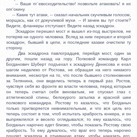
-- Ваше пг`евосходительство! позвольте атаковать! я их
опг'окину.
-- Какие тут атаки, -- сказал начальник скучливым голосом,
морщась, как от докучливой мухи. -- И зачем вы тут стоите?
Видите, фланкеры отступают. Ведите назад эскадрон.
Эскадрон перешел мост и вышел из-под выстрелов, не
потеряв ни одного человека. Вслед за ним перешел и второй
эскадрон, бывший в цепи, и последние казаки очистили ту
сторону.
Два эскадрона павлоградцев, перейдя мост, один за
другим, пошли назад на гору. Полковой командир Карл
Богданович Шуберт подъехал к эскадрону Денисова и ехал
шагом недалеко от Ростова, не обращая на него никакого
внимания, несмотря на то, что после бывшего столкновения
за Телянина, они виделись теперь в первый раз. Ростов,
чувствуя себя во фронте во власти человека, перед которым
он теперь считал себя виноватым, не спускал глаз с
атлетической спины, белокурого затылка и красной шеи
полкового командира. Ростову то казалось, что Богданыч
только притворяется невнимательным, и что вся цель его
теперь состоит в том, чтоб испытать храбрость юнкера, и он
выпрямлялся и весело оглядывался; то ему казалось, что
Богданыч нарочно едет близко, чтобы показать Ростову свою
храбрость. То ему думалось, что враг его теперь нарочно
пошлет эскадрон в отчаянную атаку, чтобы наказать его,