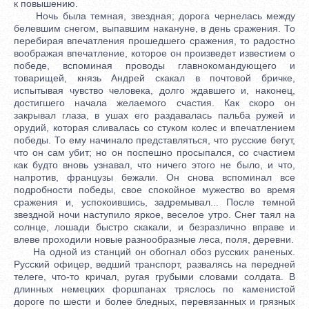
к повышению.
Ночь была темная, звездная; дорога чернелась между
белевшим снегом, выпавшим накануне, в день сражения. То
перебирая впечатления прошедшего сражения, то радостно
воображая впечатление, которое он произведет известием о
победе, вспоминая проводы главнокомандующего и
товарищей, князь Андрей скакал в почтовой бричке,
испытывая чувство человека, долго ждавшего и, наконец,
достигшего начала желаемого счастия. Как скоро он
закрывал глаза, в ушах его раздавалась пальба ружей и
орудий, которая сливалась со стуком колес и впечатлением
победы. То ему начинало представляться, что русские бегут,
что он сам убит; но он поспешно просыпался, со счастием
как будто вновь узнавал, что ничего этого не было, и что,
напротив, французы бежали. Он снова вспоминал все
подробности победы, свое спокойное мужество во время
сражения и, успокоившись, задремывал... После темной
звездной ночи наступило яркое, веселое утро. Снег таял на
солнце, лошади быстро скакали, и безразлично вправе и
влеве проходили новые разнообразные леса, поля, деревни.
На одной из станций он обогнал обоз русских раненых.
Русский офицер, ведший транспорт, развалясь на передней
телеге, что-то кричал, ругая грубыми словами солдата. В
длинных немецких форшпанах тряслось по каменистой
дороге по шести и более бледных, перевязанных и грязных