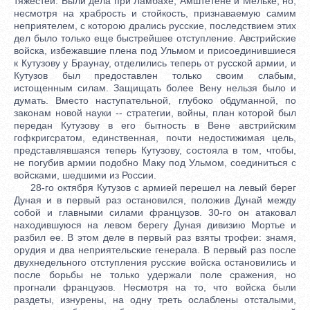
тяжестей. Были дела при Ламбахе, Амштетене и Мельке; но,
несмотря на храбрость и стойкость, признаваемую самим
неприятелем, с которою дрались русские, последствием этих
дел было только еще быстрейшее отступление. Австрийские
войска, избежавшие плена под Ульмом и присоединившиеся
к Кутузову у Браунау, отделились теперь от русской армии, и
Кутузов был предоставлен только своим слабым,
истощенным силам. Защищать более Вену нельзя было и
думать. Вместо наступательной, глубоко обдуманной, по
законам новой науки -- стратегии, войны, план которой был
передан Кутузову в его бытность в Вене австрийским
гофкригсратом, единственная, почти недостижимая цель,
представлявшаяся теперь Кутузову, состояла в том, чтобы,
не погубив армии подобно Маку под Ульмом, соединиться с
войсками, шедшими из России.
28-го октября Кутузов с армией перешел на левый берег
Дуная и в первый раз остановился, положив Дунай между
собой и главными силами французов. 30-го он атаковал
находившуюся на левом берегу Дуная дивизию Мортье и
разбил ее. В этом деле в первый раз взяты трофеи: знамя,
орудия и два неприятельские генерала. В первый раз после
двухнедельного отступления русские войска остановились и
после борьбы не только удержали поле сражения, но
прогнали французов. Несмотря на то, что войска были
раздеты, изнурены, на одну треть ослаблены отсталыми,