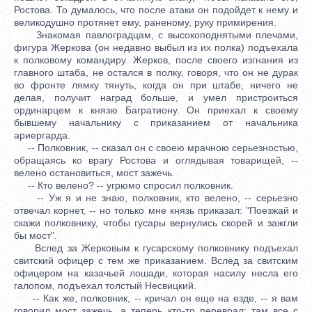
Ростова. То думалось, что после атаки он подойдет к нему и
великодушно протянет ему, раненому, руку примирения.
Знакомая павлоградцам, с высокоподнятыми плечами,
фигура Жеркова (он недавно выбыл из их полка) подъехала
к полковому командиру. Жерков, после своего изгнания из
главного штаба, не остался в полку, говоря, что он не дурак
во фронте лямку тянуть, когда он при штабе, ничего не
делая, получит наград больше, и умел пристроиться
ординарцем к князю Багратиону. Он приехал к своему
бывшему начальнику с приказанием от начальника
ариергарда.
-- Полковник, -- сказал он с своею мрачною серьезностью,
обращаясь ко врагу Ростова и оглядывая товарищей, --
велено остановиться, мост зажечь.
-- Кто велено? -- угрюмо спросил полковник.
-- Уж я и не знаю, полковник, кто велено, -- серьезно
отвечал корнет, -- но только мне князь приказал: "Поезжай и
скажи полковнику, чтобы гусары вернулись скорей и зажгли
бы мост".
Вслед за Жерковым к гусарскому полковнику подъехал
свитский офицер с тем же приказанием. Вслед за свитским
офицером на казачьей лошади, которая насилу несла его
галопом, подъехал толстый Несвицкий.
-- Как же, полковник, -- кричал он еще на езде, -- я вам
говорил мост зажечь, а теперь кто-то переврал; там все с