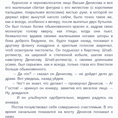
Курносое и черноволосатое лицо Васьки Денисова и вся
его маленькая сбитая фигурка с его жилистою (с короткими
пальцами, покрытыми волосами) кистью руки, в которой он
держал ефес вынутой наголо сабли, было точно такое же,
как и всегда, особенно к вечеру, после выпитых двух бутылок.
Он был только более обыкновенного красен и, задрав свою
мохнатую голову кверху, как птицы, когда они пьют,
безжалостно вдавив своими маленькими ногами шпоры в
бока доброго Бедуина, он, будто падая назад, поскакал к
другому флангу эскадрона и хриплым голосом закричал,
чтоб осмотрели пистолеты. Он подъехал к Кирстену. Штаб-
ротмистр, на широкой и степенной кобыле, шагом ехал
навстречу Денисову. Штаб-ротмистр, с своими длинными
усами, был серьезен, как и всегда, только глаза его блестели
больше обыкновенного.
-- Да что? -- сказал он Денисову, -- не дойдет дело до
драки. Вот увидишь, назад уйдем.
-- Чог'т их знает, что делают -- проворчал Денисов. -- А!
Г'остов! -- крикнул он юнкеру, заметив его веселое лицо. --
Ну, дождался.
И он улыбнулся одобрительно, видимо радуясь на
юнкера.
Ростов почувствовал себя совершенно счастливым. В это
время начальник показался на мосту. Денисов поскакал к
нему.