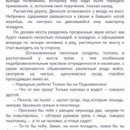
выезда полковника, которому ему надо было передать
приказание, и, исполнив свое поручение, поехал назад.
Расчистив дорогу, Денисов остановился у входа на мост.
Небрежно сдерживая рвавшегося к своим и бившего ногой
жеребца, он смотрел на двигавшийся ему навстречу
эскадрон.
По доскам моста раздались прозрачные звуки копыт, как
будто скакало несколько лошадей, и эскадрон, с офицерами
впереди по четыре человека в ряд, растянулся по мосту и
стал выходить на ту сторону.
Остановленные пехотные солдаты, толпясь в
растоптанной у моста грязи, с тем особенным
недоброжелательным чувством отчужденности и насмешки, с
каким встречаются обыкновенно различные роды войск,
смотрели на чистых, щеголеватых гусар, стройно
проходивших мимо их.
-- Нарядные ребята! Только бы на Подновинское!
-- Что от них проку! Только напоказ и водят! -- говорил
другой.
-- Пехота, не пыли! -- шутил гусар, под которым лошадь,
заиграв, брызнула грязью в пехотинца.
-- Прогонял бы тебя с ранцем перехода два, шнурки-то
бы повытерлись, -- обтирая рукавом грязь с лица, говорил
пехотинец; -- а то не человек, а птица сидит!
-- То-то бы тебя, Зикин, на коня посадить, ловок бы ты