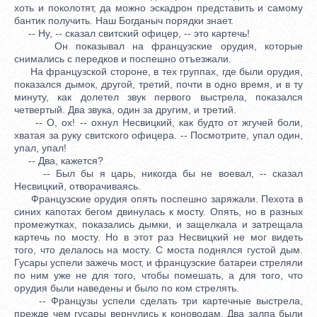
хоть и поколотят, да можно эскадрон представить и самому
бантик получить. Наш Богданыч порядки знает.
-- Ну, -- сказал свитский офицер, -- это картечь!
Он показывал на французские орудия, которые
снимались с передков и поспешно отъезжали.
На французской стороне, в тех группах, где были орудия,
показался дымок, другой, третий, почти в одно время, и в ту
минуту, как долетел звук первого выстрела, показался
четвертый. Два звука, один за другим, и третий.
-- О, ох! -- охнул Несвицкий, как будто от жгучей боли,
хватая за руку свитского офицера. -- Посмотрите, упал один,
упал, упал!
-- Два, кажется?
-- Был бы я царь, никогда бы не воевал, -- сказал
Несвицкий, отворачиваясь.
Французские орудия опять поспешно заряжали. Пехота в
синих капотах бегом двинулась к мосту. Опять, но в разных
промежутках, показались дымки, и защелкала и затрещала
картечь по мосту. Но в этот раз Несвицкий не мог видеть
того, что делалось на мосту. С моста поднялся густой дым.
Гусары успели зажечь мост, и французские батареи стреляли
по ним уже не для того, чтобы помешать, а для того, что
орудия были наведены и было по ком стрелять.
-- Французы успели сделать три картечные выстрела,
прежде чем гусары вернулись к коноводам. Два залпа были