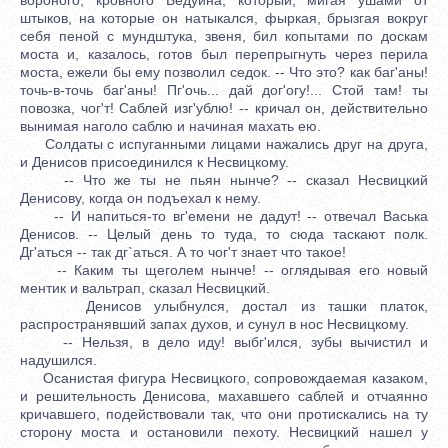
штыков, на которые он натыкался, фыркая, брызгая вокруг
себя пеной с мундштука, звеня, бил копытами по доскам
моста и, казалось, готов был перепрыгнуть через перила
моста, ежели бы ему позволил седок. -- Что это? как баг'аны!
точь-в-точь баг'аны! Пг'очь... дай дог'огу!... Стой там! ты
повозка, чог'т! Саблей изг'ублю! -- кричал он, действительно
вынимая наголо саблю и начиная махать ею.
Солдаты с испуганными лицами нажались друг на друга,
и Денисов присоединился к Несвицкому.
-- Что же ты не пьян нынче? -- сказал Несвицкий
Денисову, когда он подъехал к нему.
-- И напиться-то вг'емени не дадут! -- отвечал Васька
Денисов. -- Целый день то туда, то сюда таскают полк.
Дг'аться -- так дг`аться. А то чог'т знает что такое!
-- Каким ты щеголем нынче! -- оглядывая его новый
ментик и вальтрап, сказал Несвицкий.
Денисов улыбнулся, достал из ташки платок,
распространявший запах духов, и сунул в нос Несвицкому.
-- Нельзя, в дело иду! выбг'ился, зубы вычистил и
надушился.
Осанистая фигура Несвицкого, сопровождаемая казаком,
и решительность Денисова, махавшего саблей и отчаянно
кричавшего, подействовали так, что они протискались на ту
сторону моста и остановили пехоту. Несвицкий нашел у