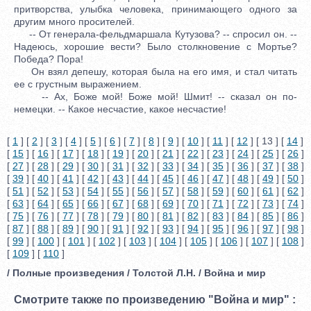
притворства, улыбка человека, принимающего одного за
другим много просителей.
-- От генерала-фельдмаршала Кутузова? -- спросил он. --
Надеюсь, хорошие вести? Было столкновение с Мортье?
Победа? Пора!
Он взял депешу, которая была на его имя, и стал читать
ее с грустным выражением.
-- Ах, Боже мой! Боже мой! Шмит! -- сказал он по-
немецки. -- Какое несчастие, какое несчастие!
[
1
] [
2
] [
3
] [
4
] [
5
] [
6
] [
7
] [
8
] [
9
] [
10
] [
11
] [
12
] [ 13 ] [
14
]
[
15
] [
16
] [
17
] [
18
] [
19
] [
20
] [
21
] [
22
] [
23
] [
24
] [
25
] [
26
]
[
27
] [
28
] [
29
] [
30
] [
31
] [
32
] [
33
] [
34
] [
35
] [
36
] [
37
] [
38
]
[
39
] [
40
] [
41
] [
42
] [
43
] [
44
] [
45
] [
46
] [
47
] [
48
] [
49
] [
50
]
[
51
] [
52
] [
53
] [
54
] [
55
] [
56
] [
57
] [
58
] [
59
] [
60
] [
61
] [
62
]
[
63
] [
64
] [
65
] [
66
] [
67
] [
68
] [
69
] [
70
] [
71
] [
72
] [
73
] [
74
]
[
75
] [
76
] [
77
] [
78
] [
79
] [
80
] [
81
] [
82
] [
83
] [
84
] [
85
] [
86
]
[
87
] [
88
] [
89
] [
90
] [
91
] [
92
] [
93
] [
94
] [
95
] [
96
] [
97
] [
98
]
[
99
] [
100
] [
101
] [
102
] [
103
] [
104
] [
105
] [
106
] [
107
] [
108
]
[
109
] [
110
]
/ Полные произведения / Толстой Л.Н. / Война и мир
Смотрите также по произведению "Война и мир" :