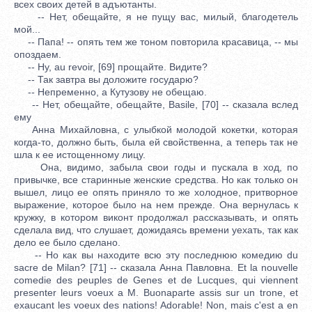
всех своих детей в адъютанты.
-- Нет, обещайте, я не пущу вас, милый, благодетель
мой...
-- Папа! -- опять тем же тоном повторила красавица, -- мы
опоздаем.
-- Ну, au revoir, [69] прощайте. Видите?
-- Так завтра вы доложите государю?
-- Непременно, а Кутузову не обещаю.
-- Нет, обещайте, обещайте, Basile, [70] -- сказала вслед
ему
Анна Михайловна, с улыбкой молодой кокетки, которая
когда-то, должно быть, была ей свойственна, а теперь так не
шла к ее истощенному лицу.
Она, видимо, забыла свои годы и пускала в ход, по
привычке, все старинные женские средства. Но как только он
вышел, лицо ее опять приняло то же холодное, притворное
выражение, которое было на нем прежде. Она вернулась к
кружку, в котором виконт продолжал рассказывать, и опять
сделала вид, что слушает, дожидаясь времени уехать, так как
дело ее было сделано.
-- Но как вы находите всю эту последнюю комедию du
sacre de Milan? [71] -- сказала Анна Павловна. Et la nouvelle
comedie des peuples de Genes et de Lucques, qui viennent
presenter leurs voeux a M. Buonaparte assis sur un trone, et
exaucant les voeux des nations! Adorable! Non, mais c'est a en