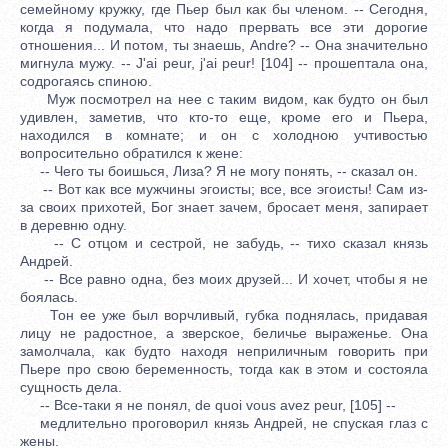
семейному кружку, где Пьер был как бы членом. -- Сегодня,
когда я подумала, что надо прервать все эти дорогие
отношения... И потом, ты знаешь, Andre? -- Она значительно
мигнула мужу. -- J'ai peur, j'ai peur! [104] -- прошептала она,
содрогаясь спиною.
Муж посмотрел на нее с таким видом, как будто он был
удивлен, заметив, что кто-то еще, кроме его и Пьера,
находился в комнате; и он с холодною учтивостью
вопросительно обратился к жене:
-- Чего ты боишься, Лиза? Я не могу понять, -- сказал он.
-- Вот как все мужчины эгоисты; все, все эгоисты! Сам из-
за своих прихотей, Бог знает зачем, бросает меня, запирает
в деревню одну.
-- С отцом и сестрой, не забудь, -- тихо сказал князь
Андрей.
-- Все равно одна, без моих друзей... И хочет, чтобы я не
боялась.
Тон ее уже был ворчливый, губка поднялась, придавая
лицу не радостное, а зверское, беличье выраженье. Она
замолчала, как будто находя неприличным говорить при
Пьере про свою беременность, тогда как в этом и состояла
сущность дела.
-- Все-таки я не понял, de quoi vous avez peur, [105] --
медлительно проговорил князь Андрей, не спуская глаз с
жены.