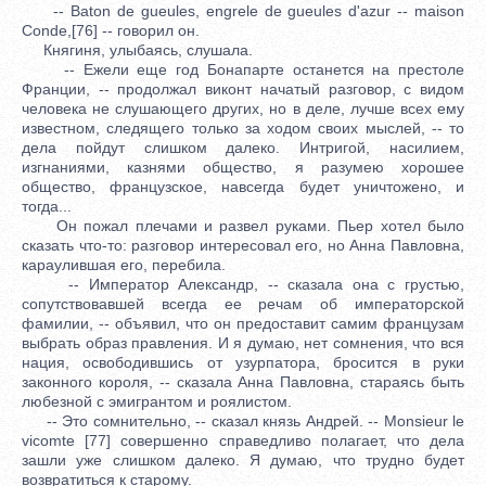
-- Baton de gueules, engrele de gueules d'azur -- maison
Conde,[76] -- говорил он.
Княгиня, улыбаясь, слушала.
-- Ежели еще год Бонапарте останется на престоле
Франции, -- продолжал виконт начатый разговор, с видом
человека не слушающего других, но в деле, лучше всех ему
известном, следящего только за ходом своих мыслей, -- то
дела пойдут слишком далеко. Интригой, насилием,
изгнаниями, казнями общество, я разумею хорошее
общество, французское, навсегда будет уничтожено, и
тогда...
Он пожал плечами и развел руками. Пьер хотел было
сказать что-то: разговор интересовал его, но Анна Павловна,
караулившая его, перебила.
-- Император Александр, -- сказала она с грустью,
сопутствовавшей всегда ее речам об императорской
фамилии, -- объявил, что он предоставит самим французам
выбрать образ правления. И я думаю, нет сомнения, что вся
нация, освободившись от узурпатора, бросится в руки
законного короля, -- сказала Анна Павловна, стараясь быть
любезной с эмигрантом и роялистом.
-- Это сомнительно, -- сказал князь Андрей. -- Monsieur le
vicomte [77] совершенно справедливо полагает, что дела
зашли уже слишком далеко. Я думаю, что трудно будет
возвратиться к старому.