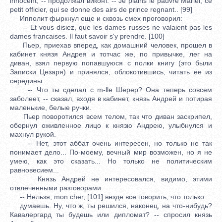
innocent, -- продолжал виконт. -- Je plains le pauvre Mariei, ce
petit officier, qui se donne des airs de prince regnant.. [99]
Ипполит фыркнул еще и сквозь смех проговорил:
-- Et vous disiez, que les dames russes ne valaient pas les
dames francaises. Il faut savoir s'y prendre. [100]
Пьер, приехав вперед, как домашний человек, прошел в
кабинет князя Андрея и тотчас же, по привычке, лег на
диван, взял первую попавшуюся с полки книгу (это были
Записки Цезаря) и принялся, облокотившись, читать ее из
середины.
-- Что ты сделал с m-lle Шерер? Она теперь совсем
заболеет, -- сказал, входя в кабинет, князь Андрей и потирая
маленькие, белые ручки.
Пьер поворотился всем телом, так что диван заскрипел,
обернул оживленное лицо к князю Андрею, улыбнулся и
махнул рукой.
-- Нет, этот аббат очень интересен, но только не так
понимает дело... По-моему, вечный мир возможен, но я не
умею, как это сказать... Но только не политическим
равновесием...
Князь Андрей не интересовался, видимо, этими
отвлеченными разговорами.
-- Нельзя, mon cher, [101] везде все говорить, что только
думаешь. Ну, что ж, ты решился, наконец, на что-нибудь?
Кавалергард ты будешь или дипломат? -- спросил князь