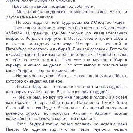
Андрей после минутного молчания.
Пьер сел на диван, поджав под себя ноги.
-- Можете себе представить, я все еще не знаю. Ни то, ни
другое мне не нравится.
-- Но ведь надо на что-нибудь решиться? Отец твой ждет.
Пьер с десятилетнего возраста был послан с гувернером-
аббатом за границу, где он пробыл до двадцатилетнего
возраста. Когда он вернулся в Москву, отец отпустил аббата
и сказал молодому человеку: "Теперь ты поезжай в
Петербург, осмотрись и выбирай. Я на все согласен. Вот тебе
письмо к князю Василью, и вот тебе деньги. Пиши обо всем,
я тебе во всем помога". Пьер уже три месяца выбирал
карьеру и ничего не делал. Про этот выбор и говорил ему
князь Андрей. Пьер потер себе лоб.
-- Но он масон должен быть, -- сказал он, разумея аббата,
которого он видел на вечере.
-- Все это бредни, -- остановил его опять князь Андрей, --
поговорим лучше о деле. Был ты в конной гвардии?...
-- Нет, не был, но вот что мне пришло в голову, и я хотел
вам сказать. Теперь война против Наполеона. Ежели б это
была война за свободу, я бы понял, я бы первый поступил в
военную службу; но помогать Англии и Австрии против
величайшего человека в мире... это нехорошо...
Князь Андрей только пожал плечами на детские речи
Пьера. Он сделал вид, что на такие глупости нельзя