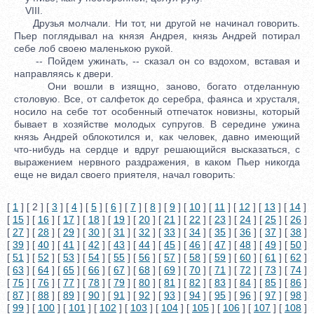
VIII.
Друзья молчали. Ни тот, ни другой не начинал говорить.
Пьер поглядывал на князя Андрея, князь Андрей потирал
себе лоб своею маленькою рукой.
-- Пойдем ужинать, -- сказал он со вздохом, вставая и
направляясь к двери.
Они вошли в изящно, заново, богато отделанную
столовую. Все, от салфеток до серебра, фаянса и хрусталя,
носило на себе тот особенный отпечаток новизны, который
бывает в хозяйстве молодых супругов. В середине ужина
князь Андрей облокотился и, как человек, давно имеющий
что-нибудь на сердце и вдруг решающийся высказаться, с
выражением нервного раздражения, в каком Пьер никогда
еще не видал своего приятеля, начал говорить:
[
1
] [ 2 ] [
3
] [
4
] [
5
] [
6
] [
7
] [
8
] [
9
] [
10
] [
11
] [
12
] [
13
] [
14
]
[
15
] [
16
] [
17
] [
18
] [
19
] [
20
] [
21
] [
22
] [
23
] [
24
] [
25
] [
26
]
[
27
] [
28
] [
29
] [
30
] [
31
] [
32
] [
33
] [
34
] [
35
] [
36
] [
37
] [
38
]
[
39
] [
40
] [
41
] [
42
] [
43
] [
44
] [
45
] [
46
] [
47
] [
48
] [
49
] [
50
]
[
51
] [
52
] [
53
] [
54
] [
55
] [
56
] [
57
] [
58
] [
59
] [
60
] [
61
] [
62
]
[
63
] [
64
] [
65
] [
66
] [
67
] [
68
] [
69
] [
70
] [
71
] [
72
] [
73
] [
74
]
[
75
] [
76
] [
77
] [
78
] [
79
] [
80
] [
81
] [
82
] [
83
] [
84
] [
85
] [
86
]
[
87
] [
88
] [
89
] [
90
] [
91
] [
92
] [
93
] [
94
] [
95
] [
96
] [
97
] [
98
]
[
99
] [
100
] [
101
] [
102
] [
103
] [
104
] [
105
] [
106
] [
107
] [
108
]