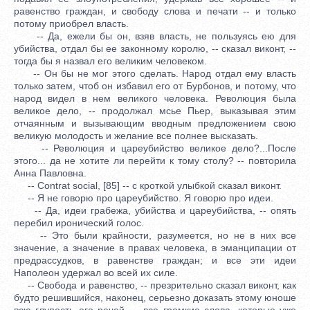
равенство граждан, и свободу слова и печати -- и только
потому приобрел власть.
-- Да, ежели бы он, взяв власть, не пользуясь ею для
убийства, отдал бы ее законному королю, -- сказал виконт, --
тогда бы я назвал его великим человеком.
-- Он бы не мог этого сделать. Народ отдал ему власть
только затем, чтоб он избавил его от Бурбонов, и потому, что
народ видел в нем великого человека. Революция была
великое дело, -- продолжал мсье Пьер, выказывая этим
отчаянным и вызывающим вводным предложением свою
великую молодость и желание все полнее высказать.
-- Революция и цареубийство великое дело?...После
этого... да не хотите ли перейти к тому столу? -- повторила
Анна Павловна.
-- Contrat social, [85] -- с кроткой улыбкой сказал виконт.
-- Я не говорю про цареубийство. Я говорю про идеи.
-- Да, идеи грабежа, убийства и цареубийства, -- опять
перебил иронический голос.
-- Это были крайности, разумеется, но не в них все
значение, а значение в правах человека, в эманципации от
предрассудков, в равенстве граждан; и все эти идеи
Наполеон удержал во всей их силе.
-- Свобода и равенство, -- презрительно сказал виконт, как
будто решившийся, наконец, серьезно доказать этому юноше
всю глупость его речей, -- все громкие слова, которые уже