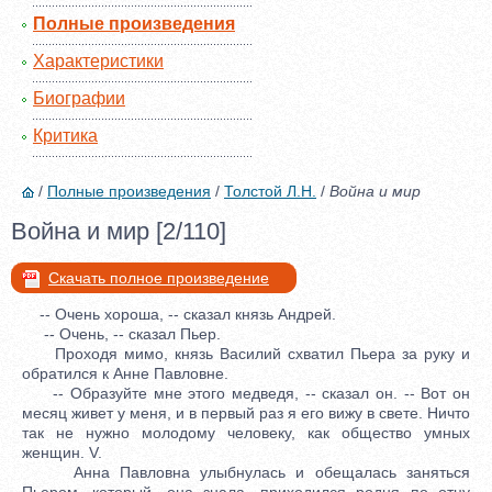
Полные произведения
Характеристики
Биографии
Критика
/
Полные произведения
/
Толстой Л.Н.
/
Война и мир
Война и мир [2/110]
Скачать полное произведение
-- Очень хороша, -- сказал князь Андрей.
-- Очень, -- сказал Пьер.
Проходя мимо, князь Василий схватил Пьера за руку и
обратился к Анне Павловне.
-- Образуйте мне этого медведя, -- сказал он. -- Вот он
месяц живет у меня, и в первый раз я его вижу в свете. Ничто
так не нужно молодому человеку, как общество умных
женщин. V.
Анна Павловна улыбнулась и обещалась заняться
Пьером, который, она знала, приходился родня по отцу