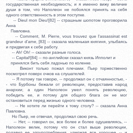
государственная необходимость; и я именно вижу величие
души в том, что Наполеон не побоялся принять на себя
одного ответственность в этом поступке.
-- Dieul mon Dieu![82] -- страшным шопотом проговорила
Анна
Павловна.
-- Comment, M. Pierre, vous trouvez que l'assassinat est
grandeur d'ame, [83] -- сказала маленькая княгиня, улыбаясь
и придвигая к себе работу.
-- Ah! Oh! -- сказали разные голоса.
-- Capital![84] -- по-английски сказал князь Ипполит и
принялся бить себя ладонью по коленке.
Виконт только пожал плечами. Пьер торжественно
посмотрел поверх очков на слушателей.
-- Я потому так говорю, -- продолжал он с отчаянностью, -
- что Бурбоны бежали от революции, предоставив народ
анархии; а один Наполеон умел понять революцию,
победить ее, и потому для общего блага он не мог
остановиться перед жизнью одного человека.
-- Не хотите ли перейти к тому столу? -- сказала Анна
Павловна.
Но Пьер, не отвечая, продолжал свою речь.
-- Нет, -- говорил он, все более и более одушевляясь, --
Наполеон велик, потому что он стал выше революции,
подавил ее злоупотребления, удержав все хорошее -- и