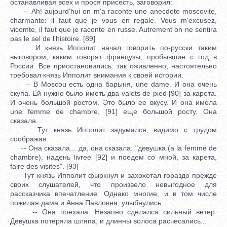
останавливая всех и прося присесть, заговорил:
-- Ah! aujourd'hui on m'a raconte une anecdote moscovite,
charmante: il faut que je vous en regale. Vous m'excusez,
vicomte, il faut que je raconte en russe. Autrement on ne sentira
pas le sel de l'histoire. [89]
И князь Ипполит начал говорить по-русски таким
выговором, каким говорят французы, пробывшие с год в
России. Все приостановились: так оживленно, настоятельно
требовал князь Ипполит внимания к своей истории.
-- В Moscou есть одна барыня, une dame. И она очень
скупа. Ей нужно было иметь два valets de pied [90] за карета.
И очень большой ростом. Это было ее вкусу. И она имела
une femme de chambre, [91] еще большой росту. Она
сказала...
Тут князь Ипполит задумался, видимо с трудом
соображая.
-- Она сказала... да, она сказала: "девушка (a la femme de
chambre), надень livree [92] и поедем со мной, за карета,
faire des visites". [93]
Тут князь Ипполит фыркнул и захохотал гораздо прежде
своих слушателей, что произвело невыгодное для
рассказчика впечатление. Однако многие, и в том числе
пожилая дама и Анна Павловна, улыбнулись.
-- Она поехала. Незапно сделался сильный ветер.
Девушка потеряла шляпа, и длинны волоса расчесались...