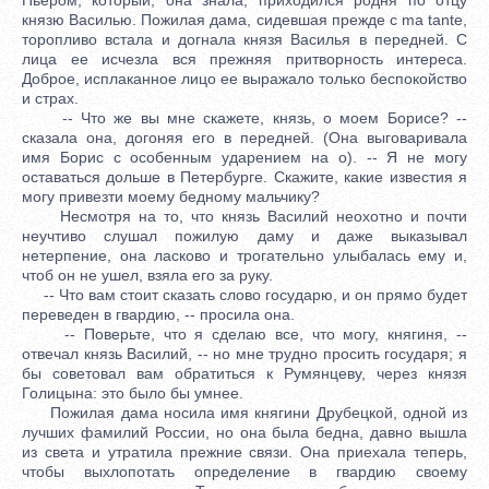
князю Василью. Пожилая дама, сидевшая прежде с ma tante,
торопливо встала и догнала князя Василья в передней. С
лица ее исчезла вся прежняя притворность интереса.
Доброе, исплаканное лицо ее выражало только беспокойство
и страх.
-- Что же вы мне скажете, князь, о моем Борисе? --
сказала она, догоняя его в передней. (Она выговаривала
имя Борис с особенным ударением на о). -- Я не могу
оставаться дольше в Петербурге. Скажите, какие известия я
могу привезти моему бедному мальчику?
Несмотря на то, что князь Василий неохотно и почти
неучтиво слушал пожилую даму и даже выказывал
нетерпение, она ласково и трогательно улыбалась ему и,
чтоб он не ушел, взяла его за руку.
-- Что вам стоит сказать слово государю, и он прямо будет
переведен в гвардию, -- просила она.
-- Поверьте, что я сделаю все, что могу, княгиня, --
отвечал князь Василий, -- но мне трудно просить государя; я
бы советовал вам обратиться к Румянцеву, через князя
Голицына: это было бы умнее.
Пожилая дама носила имя княгини Друбецкой, одной из
лучших фамилий России, но она была бедна, давно вышла
из света и утратила прежние связи. Она приехала теперь,
чтобы выхлопотать определение в гвардию своему