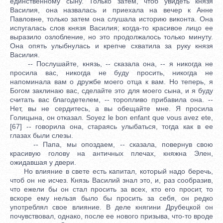
единственному сыну. Только затем, чтоб увидеть князя
Василия, она назвалась и приехала на вечер к Анне
Павловне, только затем она слушала историю виконта. Она
испугалась слов князя Василия; когда-то красивое лицо ее
выразило озлобление, но это продолжалось только минуту.
Она опять улыбнулась и крепче схватила за руку князя
Василия.
-- Послушайте, князь, -- сказала она, -- я никогда не
просила вас, никогда не буду просить, никогда не
напоминала вам о дружбе моего отца к вам. Но теперь, я
Богом заклинаю вас, сделайте это для моего сына, и я буду
считать вас благодетелем, -- торопливо прибавила она. --
Нет, вы не сердитесь, а вы обещайте мне. Я просила
Голицына, он отказал. Soyez le bon enfant que vous аvez ete,
[67] -- говорила она, стараясь улыбаться, тогда как в ее
глазах были слезы.
-- Папа, мы опоздаем, -- сказала, повернув свою
красивую голову на античных плечах, княжна Элен,
ожидавшая у двери.
Но влияние в свете есть капитал, который надо беречь,
чтоб он не исчез. Князь Василий знал это, и, раз сообразив,
что ежели бы он стал просить за всех, кто его просит, то
вскоре ему нельзя было бы просить за себя, он редко
употреблял свое влияние. В деле княгини Друбецкой он
почувствовал, однако, после ее нового призыва, что-то вроде