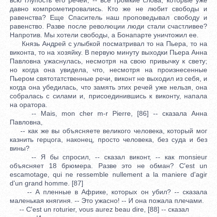
давно компрометировались. Кто же не любит свободы и
равенства? Еще Спаситель наш проповедывал свободу и
равенство. Разве после революции люди стали счастливее?
Напротив. Mы хотели свободы, а Бонапарте уничтожил ее.
Князь Андрей с улыбкой посматривал то на Пьера, то на
виконта, то на хозяйку. В первую минуту выходки Пьера Анна
Павловна ужаснулась, несмотря на свою привычку к свету;
но когда она увидела, что, несмотря на произнесенные
Пьером святотатственные речи, виконт не выходил из себя, и
когда она убедилась, что замять этих речей уже нельзя, она
собралась с силами и, присоединившись к виконту, напала
на оратора.
-- Mais, mon cher m-r Pierre, [86] -- сказала Анна
Павловна,
-- как же вы объясняете великого человека, который мог
казнить герцога, наконец, просто человека, без суда и без
вины?
-- Я бы спросил, -- сказал виконт, -- как monsieur
объясняет 18 брюмера. Разве это не обман? C'est un
escamotage, qui ne ressemble nullement a la maniere d'agir
d'un grand homme. [87]
-- А пленные в Африке, которых он убил? -- сказала
маленькая княгиня. -- Это ужасно! -- И она пожала плечами.
-- C'est un roturier, vous aurez beau dire, [88] -- сказал