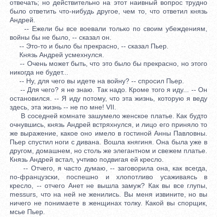
отвечать; но действительно на этот наивный вопрос трудно
было ответить что-нибудь другое, чем то, что ответил князь
Андрей.
-- Ежели бы все воевали только по своим убеждениям,
войны бы не было, -- сказал он.
-- Это-то и было бы прекрасно, -- сказал Пьер.
Князь Андрей усмехнулся.
-- Очень может быть, что это было бы прекрасно, но этого
никогда не будет...
-- Ну, для чего вы идете на войну? -- спросил Пьер.
-- Для чего? я не знаю. Так надо. Кроме того я иду... -- Oн
остановился. -- Я иду потому, что эта жизнь, которую я веду
здесь, эта жизнь -- не по мне! VII.
В соседней комнате зашумело женское платье. Как будто
очнувшись, князь Андрей встряхнулся, и лицо его приняло то
же выражение, какое оно имело в гостиной Анны Павловны.
Пьер спустил ноги с дивана. Вошла княгиня. Она была уже в
другом, домашнем, но столь же элегантном и свежем платье.
Князь Андрей встал, учтиво подвигая ей кресло.
-- Отчего, я часто думаю, -- заговорила она, как всегда,
по-французски, поспешно и хлопотливо усаживаясь в
кресло, -- отчего Анет не вышла замуж? Как вы все глупы,
messurs, что на ней не женились. Вы меня извините, но вы
ничего не понимаете в женщинах толку. Какой вы спорщик,
мсье Пьер.