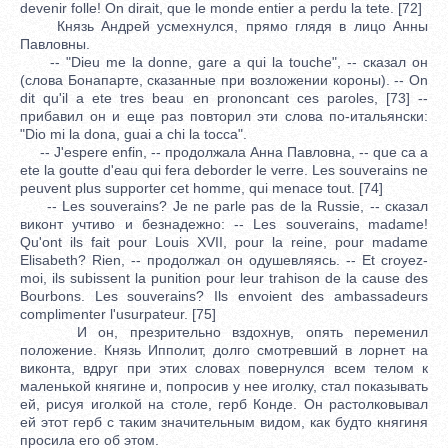
devenir folle! On dirait, que le monde entier a perdu la tete. [72]
Князь Андрей усмехнулся, прямо глядя в лицо Анны
Павловны.
-- "Dieu me la donne, gare a qui la touche", -- сказал он
(слова Бонапарте, сказанные при возложении короны). -- On
dit qu'il a ete tres beau en prononcant ces paroles, [73] --
прибавил он и еще раз повторил эти слова по-итальянски:
"Dio mi la dona, guai a chi la tocca".
-- J'espere enfin, -- продолжала Анна Павловна, -- que ca a
ete la goutte d'eau qui fera deborder le verre. Les souverains ne
peuvent plus supporter cet homme, qui menace tout. [74]
-- Les souverains? Je ne parle pas de la Russie, -- сказал
виконт учтиво и безнадежно: -- Les souverains, madame!
Qu'ont ils fait pour Louis XVII, pour la reine, pour madame
Elisabeth? Rien, -- продолжал он одушевляясь. -- Et croyez-
moi, ils subissent la punition pour leur trahison de la cause des
Bourbons. Les souverains? Ils envoient des ambassadeurs
complimenter l'usurpateur. [75]
И он, презрительно вздохнув, опять переменил
положение. Князь Ипполит, долго смотревший в лорнет на
виконта, вдруг при этих словах повернулся всем телом к
маленькой княгине и, попросив у нее иголку, стал показывать
ей, рисуя иголкой на столе, герб Конде. Он растолковывал
ей этот герб с таким значительным видом, как будто княгиня
просила его об этом.