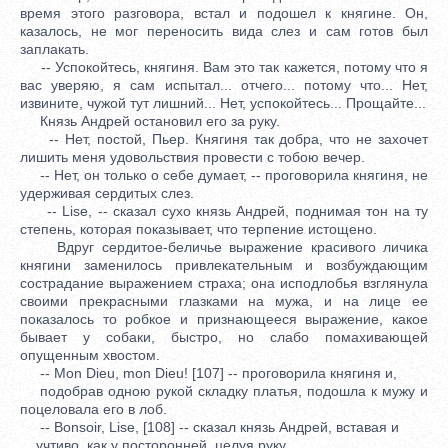
время этого разговора, встал и подошел к княгине. Он,
казалось, не мог переносить вида слез и сам готов был
заплакать.
-- Успокойтесь, княгиня. Вам это так кажется, потому что я
вас уверяю, я сам испытал... отчего... потому что... Нет,
извините, чужой тут лишний... Нет, успокойтесь... Прощайте...
Князь Андрей остановил его за руку.
-- Нет, постой, Пьер. Княгиня так добра, что не захочет
лишить меня удовольствия провести с тобою вечер.
-- Нет, он только о себе думает, -- проговорила княгиня, не
удерживая сердитых слез.
-- Lise, -- сказал сухо князь Андрей, поднимая тон на ту
степень, которая показывает, что терпение истощено.
Вдруг сердитое-беличье выражение красивого личика
княгини заменилось привлекательным и возбуждающим
сострадание выражением страха; она исподлобья взглянула
своими прекрасными глазками на мужа, и на лице ее
показалось то робкое и признающееся выражение, какое
бывает у собаки, быстро, но слабо помахивающей
опущенным хвостом.
-- Mon Dieu, mon Dieu! [107] -- проговорила княгиня и,
подобрав одною рукой складку платья, подошла к мужу и
поцеловала его в лоб.
-- Bonsoir, Lise, [108] -- сказал князь Андрей, вставая и
учтиво, как у посторонней, целуя руку.