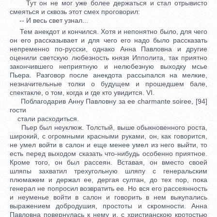
Тут он не мог уже более держаться и стал отрывисто
смеяться и сквозь этот смех проговорил:
-- И весь свет узнал...
Тем анекдот и кончился. Хотя и непонятно было, для чего
он его рассказывает и для чего его надо было рассказать
непременно по-русски, однако Анна Павловна и другие
оценили светскую любезность князя Ипполита, так приятно
закончившего неприятную и нелюбезную выходку мсье
Пьера. Разговор после анекдота рассыпался на мелкие,
незначительные толки о будущем и прошедшем бале,
спектакле, о том, когда и где кто увидится. VI.
Поблагодарив Анну Павловну за ее charmante soiree, [94]
гости
стали расходиться.
Пьер был неуклюж. Толстый, выше обыкновенного роста,
широкий, с огромными красными руками, он, как говорится,
не умел войти в салон и еще менее умел из него выйти, то
есть перед выходом сказать что-нибудь особенно приятное.
Кроме того, он был рассеян. Вставая, он вместо своей
шляпы захватил трехугольную шляпу с генеральским
плюмажем и держал ее, дергая султан, до тех пор, пока
генерал не попросил возвратить ее. Но вся его рассеянность
и неуменье войти в салон и говорить в нем выкупались
выражением добродушия, простоты и скромности. Анна
Павловна повернулась к нему и, с христианскою кротостью