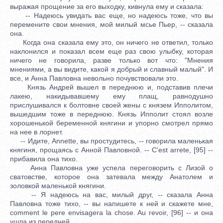
выражая прощение за его выходку, кивнула ему и сказала:
-- Надеюсь увидать вас еще, но надеюсь тоже, что вы
перемените свои мнения, мой милый мсье Пьер, -- сказала
она.
Когда она сказала ему это, он ничего не ответил, только
наклонился и показал всем еще раз свою улыбку, которая
ничего не говорила, разве только вот что: "Мнения
мнениями, а вы видите, какой я добрый и славный малый". И
все, и Анна Павловна невольно почувствовали это.
Князь Андрей вышел в переднюю и, подставив плечи
лакею, накидывавшему ему плащ, равнодушно
прислушивался к болтовне своей жены с князем Ипполитом,
вышедшим тоже в переднюю. Князь Ипполит стоял возле
хорошенькой беременной княгини и упорно смотрел прямо
на нее в лорнет.
-- Идите, Annette, вы простудитесь, -- говорила маленькая
княгиня, прощаясь с Анной Павловной. -- C'est arrete, [95] --
прибавила она тихо.
Анна Павловна уже успела переговорить с Лизой о
сватовстве, которое она затевала между Анатолем и
золовкой маленькой княгини.
-- Я надеюсь на вас, милый друг, -- сказала Анна
Павловна тоже тихо, -- вы напишете к ней и скажете мне,
comment le pere envisagera la chose. Au revoir, [96] -- и она
ушла из передней.