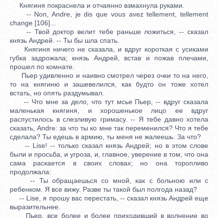
Княгиня покраснела и отчаянно взмахнула руками.
-- Non, Andre, je dis que vous avez tellement, tellement
change [106]...
-- Твой доктор велит тебе раньше ложиться, -- сказал
князь Андрей. -- Ты бы шла спать.
Княгиня ничего не сказала, и вдруг короткая с усиками
губка задрожала; князь Андрей, встав и пожав плечами,
прошел по комнате.
Пьер удивленно и наивно смотрел через очки то на него,
то на княгиню и зашевелился, как будто он тоже хотел
встать, но опять раздумывал.
-- Что мне за дело, что тут мсье Пьер, -- вдруг сказала
маленькая княгиня, и хорошенькое лицо ее вдруг
распустилось в слезливую гримасу. -- Я тебе давно хотела
сказать, Andre: за что ты ко мне так переменился? Что я тебе
сделала? Ты едешь в армию, ты меня не жалеешь. За что?
-- Lise! -- только сказал князь Андрей; но в этом слове
были и просьба, и угроза, и, главное, уверение в том, что она
сама раскается в своих словах; но она торопливо
продолжала:
-- Ты обращаешься со мной, как с больною или с
ребенком. Я все вижу. Разве ты такой был полгода назад?
-- Lise, я прошу вас перестать, -- сказал князь Андрей еще
выразительнее.
Пьер, все более и более приходивший в волнение во