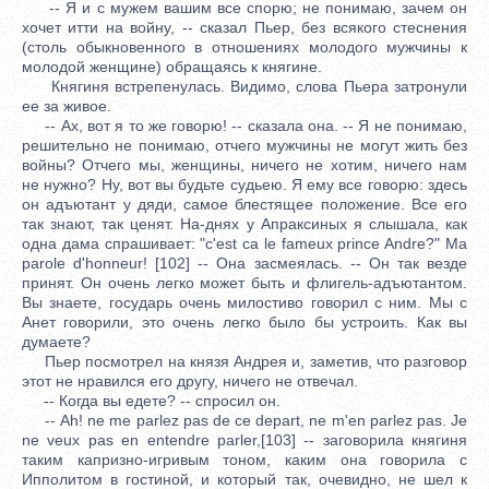
-- Я и с мужем вашим все спорю; не понимаю, зачем он
хочет итти на войну, -- сказал Пьер, без всякого стеснения
(столь обыкновенного в отношениях молодого мужчины к
молодой женщине) обращаясь к княгине.
Княгиня встрепенулась. Видимо, слова Пьера затронули
ее за живое.
-- Ах, вот я то же говорю! -- сказала она. -- Я не понимаю,
решительно не понимаю, отчего мужчины не могут жить без
войны? Отчего мы, женщины, ничего не хотим, ничего нам
не нужно? Ну, вот вы будьте судьею. Я ему все говорю: здесь
он адъютант у дяди, самое блестящее положение. Все его
так знают, так ценят. На-днях у Апраксиных я слышала, как
одна дама спрашивает: "c'est ca le fameux prince Andre?" Ma
parole d'honneur! [102] -- Она засмеялась. -- Он так везде
принят. Он очень легко может быть и флигель-адъютантом.
Вы знаете, государь очень милостиво говорил с ним. Мы с
Анет говорили, это очень легко было бы устроить. Как вы
думаете?
Пьер посмотрел на князя Андрея и, заметив, что разговор
этот не нравился его другу, ничего не отвечал.
-- Когда вы едете? -- спросил он.
-- Ah! ne me parlez pas de ce depart, ne m'en parlez pas. Je
ne veux pas en entendre parler,[103] -- заговорила княгиня
таким капризно-игривым тоном, каким она говорила с
Ипполитом в гостиной, и который так, очевидно, не шел к