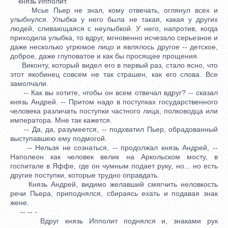
князь Ипполит.
Мсье Пьер не знал, кому отвечать, оглянул всех и
улыбнулся. Улыбка у него была не такая, какая у других
людей, сливающаяся с неулыбкой. У него, напротив, когда
приходила улыбка, то вдруг, мгновенно исчезало серьезное и
даже несколько угрюмое лицо и являлось другое -- детское,
доброе, даже глуповатое и как бы просящее прощения.
Виконту, который видел его в первый раз, стало ясно, что
этот якобинец совсем не так страшен, как его слова. Все
замолчали.
-- Как вы хотите, чтобы он всем отвечал вдруг? -- сказал
князь Андрей. -- Притом надо в поступках государственного
человека различать поступки частного лица, полководца или
императора. Мне так кажется.
-- Да, да, разумеется, -- подхватил Пьер, обрадованный
выступавшею ему подмогой.
-- Нельзя не сознаться, -- продолжал князь Андрей, --
Наполеон как человек велик на Аркольском мосту, в
госпитале в Яффе, где он чумным подает руку, но... но есть
другие поступки, которые трудно оправдать.
Князь Андрей, видимо желавший смягчить неловкость
речи Пьера, приподнялся, сбираясь ехать и подавая знак
жене.
-- -- -
Вдруг князь Ипполит поднялся и, знаками рук