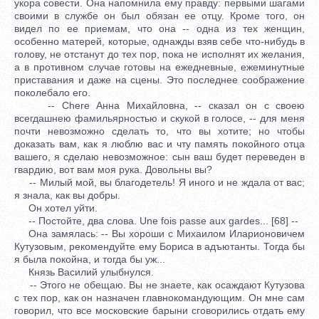
укора совести. Она напомнила ему правду: первыми шагами
своими в службе он был обязан ее отцу. Кроме того, он
видел по ее приемам, что она -- одна из тех женщин,
особенно матерей, которые, однажды взяв себе что-нибудь в
голову, не отстанут до тех пор, пока не исполнят их желания,
а в противном случае готовы на ежедневные, ежеминутные
приставания и даже на сцены. Это последнее соображение
поколебало его.
-- Chere Анна Михайловна, -- сказал он с своею
всегдашнею фамильярностью и скукой в голосе, -- для меня
почти невозможно сделать то, что вы хотите; но чтобы
доказать вам, как я люблю вас и чту память покойного отца
вашего, я сделаю невозможное: сын ваш будет переведен в
гвардию, вот вам моя рука. Довольны вы?
-- Милый мой, вы благодетель! Я иного и не ждала от вас;
я знала, как вы добры.
Он хотел уйти.
-- Постойте, два слова. Une fois passe aux gardes... [68] --
Она замялась: -- Вы хороши с Михаилом Иларионовичем
Кутузовым, рекомендуйте ему Бориса в адъютанты. Тогда бы
я была покойна, и тогда бы уж...
Князь Василий улыбнулся.
-- Этого не обещаю. Вы не знаете, как осаждают Кутузова
с тех пор, как он назначен главнокомандующим. Он мне сам
говорил, что все московские барыни сговорились отдать ему