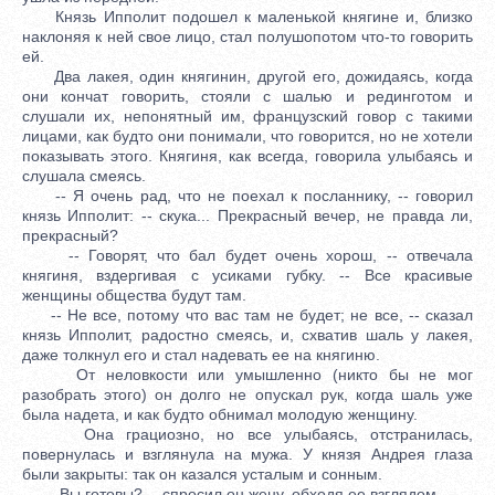
Князь Ипполит подошел к маленькой княгине и, близко
наклоняя к ней свое лицо, стал полушопотом что-то говорить
ей.
Два лакея, один княгинин, другой его, дожидаясь, когда
они кончат говорить, стояли с шалью и рединготом и
слушали их, непонятный им, французский говор с такими
лицами, как будто они понимали, что говорится, но не хотели
показывать этого. Княгиня, как всегда, говорила улыбаясь и
слушала смеясь.
-- Я очень рад, что не поехал к посланнику, -- говорил
князь Ипполит: -- скука... Прекрасный вечер, не правда ли,
прекрасный?
-- Говорят, что бал будет очень хорош, -- отвечала
княгиня, вздергивая с усиками губку. -- Все красивые
женщины общества будут там.
-- Не все, потому что вас там не будет; не все, -- сказал
князь Ипполит, радостно смеясь, и, схватив шаль у лакея,
даже толкнул его и стал надевать ее на княгиню.
От неловкости или умышленно (никто бы не мог
разобрать этого) он долго не опускал рук, когда шаль уже
была надета, и как будто обнимал молодую женщину.
Она грациозно, но все улыбаясь, отстранилась,
повернулась и взглянула на мужа. У князя Андрея глаза
были закрыты: так он казался усталым и сонным.
-- Вы готовы? -- спросил он жену, обходя ее взглядом.