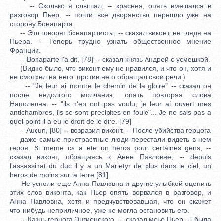
-- Сколько я слышал, -- краснея, опять вмешался в
разговор Пьер, -- почти все дворянство перешло уже на
сторону Бонапарта.
-- Это говорят бонапартисты, -- сказал виконт, не глядя на
Пьера. -- Теперь трудно узнать общественное мнение
Франции.
-- Bonaparte l'a dit, [78] -- сказал князь Андрей с усмешкой.
(Видно было, что виконт ему не нравился, и что он, хотя и
не смотрел на него, против него обращал свои речи.)
-- "Je leur ai montre le chemin de la gloire" -- сказал он
после недолгого молчания, опять повторяя слова
Наполеона: -- "ils n'en ont pas voulu; je leur ai ouvert mes
antichambres, ils se sont precipites en foule"... Je ne sais pas a
quel point il a eu le droit de le dire. [79]
-- Aucun, [80] -- возразил виконт. -- После убийства герцога
даже самые пристрастные люди перестали видеть в нем
героя. Si meme ca a ete un heros pour certaines gens, --
сказал виконт, обращаясь к Анне Павловне, -- depuis
l'assassinat du duc il y a un Marietyr de plus dans le ciel, un
heros de moins sur la terre.[81]
Не успели еще Анна Павловна и другие улыбкой оценить
этих слов виконта, как Пьер опять ворвался в разговор, и
Анна Павловна, хотя и предчувствовавшая, что он скажет
что-нибудь неприличное, уже не могла остановить его.
-- Казнь герцога Энгиенского, -- сказал мсье Пьер, -- была