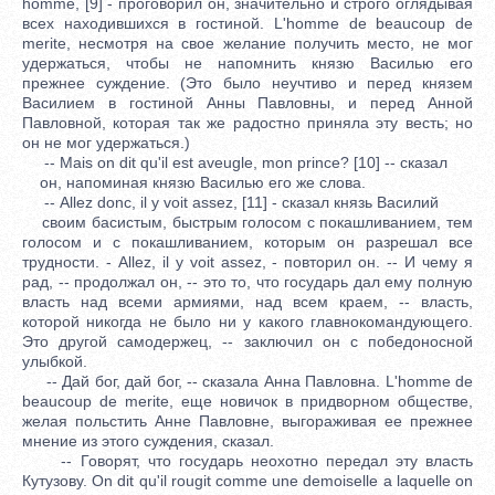
homme, [9] - проговорил он, значительно и строго оглядывая
всех находившихся в гостиной. L'homme de beaucoup de
merite, несмотря на свое желание получить место, не мог
удержаться, чтобы не напомнить князю Василью его
прежнее суждение. (Это было неучтиво и перед князем
Василием в гостиной Анны Павловны, и перед Анной
Павловной, которая так же радостно приняла эту весть; но
он не мог удержаться.)
-- Mais on dit qu'il est aveugle, mon prince? [10] -- сказал
он, напоминая князю Василью его же слова.
-- Allez donc, il y voit assez, [11] - сказал князь Василий
своим басистым, быстрым голосом с покашливанием, тем
голосом и с покашливанием, которым он разрешал все
трудности. - Allez, il y voit assez, - повторил он. -- И чему я
рад, -- продолжал он, -- это то, что государь дал ему полную
власть над всеми армиями, над всем краем, -- власть,
которой никогда не было ни у какого главнокомандующего.
Это другой самодержец, -- заключил он с победоносной
улыбкой.
-- Дай бог, дай бог, -- сказала Анна Павловна. L'homme de
beaucoup de merite, еще новичок в придворном обществе,
желая польстить Анне Павловне, выгораживая ее прежнее
мнение из этого суждения, сказал.
-- Говорят, что государь неохотно передал эту власть
Кутузову. On dit qu'il rougit comme une demoiselle a laquelle on