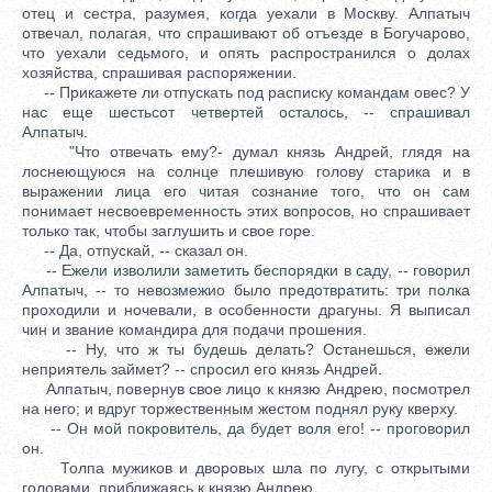
отец и сестра, разумея, когда уехали в Москву. Алпатыч
отвечал, полагая, что спрашивают об отъезде в Богучарово,
что уехали седьмого, и опять распространился о долах
хозяйства, спрашивая распоряжении.
-- Прикажете ли отпускать под расписку командам овес? У
нас еще шестьсот четвертей осталось, -- спрашивал
Алпатыч.
"Что отвечать ему?- думал князь Андрей, глядя на
лоснеющуюся на солнце плешивую голову старика и в
выражении лица его читая сознание того, что он сам
понимает несвоевременность этих вопросов, но спрашивает
только так, чтобы заглушить и свое горе.
-- Да, отпускай, -- сказал он.
-- Ежели изволили заметить беспорядки в саду, -- говорил
Алпатыч, -- то невозмежио было предотвратить: три полка
проходили и ночевали, в особенности драгуны. Я выписал
чин и звание командира для подачи прошения.
-- Ну, что ж ты будешь делать? Останешься, ежели
неприятель займет? -- спросил его князь Андрей.
Алпатыч, повернув свое лицо к князю Андрею, посмотрел
на него; и вдруг торжественным жестом поднял руку кверху.
-- Он мой покровитель, да будет воля его! -- проговорил
он.
Толпа мужиков и дворовых шла по лугу, с открытыми
головами, приближаясь к князю Андрею.