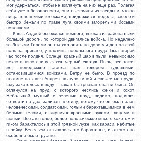
мог удержаться, чтобы не взглянуть на них еще раз. Полагая
себя уже в безопасности, они выскочили из засады и, что-то
пища тоненькими голосками, придерживая подолы, весело и
быстро бежали по траве луга своими загорелыми босыми
ножонками.
Князь Андрей освежился немного, выехав из района пыли
большой дороги, по которой двигались войска. Но недалеко
за Лысыми Горами он въехал опять на дорогу и догнал свой
полк на привале, у плотины небольшого пруда. Был второй
час после полдня. Солнце, красный шар в пыли, невыносимо
пекло и жгло спину сквозь черный сюртук. Пыль, все такая
же, неподвижно стояла над говором гудевшими,
остановившимися войсками. Ветру не было, В проезд по
плотине на князя Андрея пахнуло тиной и свежестью пруда.
Ему захотелось в воду -- какая бы грязная она ни была. Он
оглянулся на пруд, с которого неслись крики и хохот.
Небольшой мутный с зеленью пруд, видимо, поднялся
четверти на две, заливая плотину, потому что он был полон
человеческими, солдатскими, голыми барахтавшимися в нем
белыми телами, с кирпично-красными руками, лицами и
шеями. Все это голое, белое человеческое мясо с хохотом и
гиком барахталось в этой грязной луже, как караси, набитые
в лейку. Весельем отзывалось это барахтанье, и оттого оно
особенно было грустно.
Один молодой белокурый солдат -- еще князь Андрей