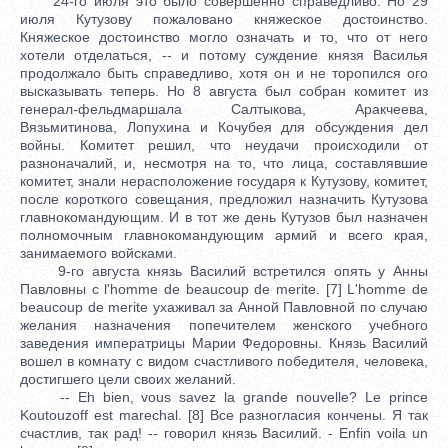
24-го июля это было совершенно справедливо. Но 29
июля Кутузову пожаловано княжеское достоинство.
Княжеское достоинство могло означать и то, что от него
хотели отделаться, -- и потому суждение князя Василья
продолжало быть справедливо, хотя он и не торопился ого
высказывать теперь. Но 8 августа был собран комитет из
генерал-фельдмаршала Салтыкова, Аракчеева,
Вязьмитинова, Лопухина и Кочубея для обсуждения дел
войны. Комитет решил, что неудачи происходили от
разноначалий, и, несмотря на то, что лица, составлявшие
комитет, знали нерасположение государя к Кутузову, комитет,
после короткого совещания, предложил назначить Кутузова
главнокомандующим. И в тот же день Кутузов был назначен
полномочным главнокомандующим армий и всего края,
занимаемого войсками.
9-го августа князь Василий встретился опять у Анны
Павловны с l'homme de beaucoup de merite. [7] L'homme de
beaucoup de merite ухаживал за Анной Павловной по случаю
желания назначения попечителем женского учебного
заведения императрицы Марии Федоровны. Князь Василий
вошел в комнату с видом счастливого победителя, человека,
достигшего цели своих желаний.
-- Eh bien, vous savez la grande nouvelle? Le prince
Koutouzoff est marechal. [8] Все разногласия кончены. Я так
счастлив, так рад! -- говорил князь Василий. - Enfin voila un