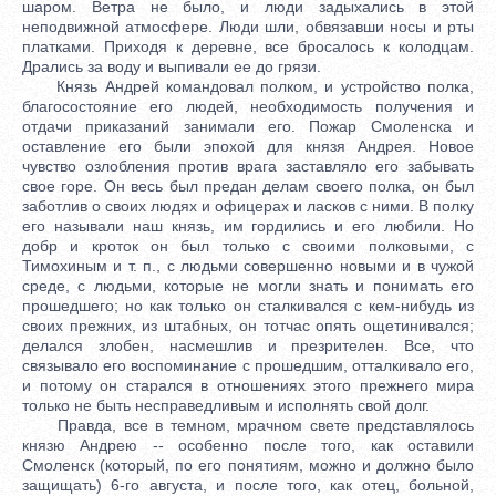
шаром. Ветра не было, и люди задыхались в этой
неподвижной атмосфере. Люди шли, обвязавши носы и рты
платками. Приходя к деревне, все бросалось к колодцам.
Дрались за воду и выпивали ее до грязи.
Князь Андрей командовал полком, и устройство полка,
благосостояние его людей, необходимость получения и
отдачи приказаний занимали его. Пожар Смоленска и
оставление его были эпохой для князя Андрея. Новое
чувство озлобления против врага заставляло его забывать
свое горе. Он весь был предан делам своего полка, он был
заботлив о своих людях и офицерах и ласков с ними. В полку
его называли наш князь, им гордились и его любили. Но
добр и кроток он был только с своими полковыми, с
Тимохиным и т. п., с людьми совершенно новыми и в чужой
среде, с людьми, которые не могли знать и понимать его
прошедшего; но как только он сталкивался с кем-нибудь из
своих прежних, из штабных, он тотчас опять ощетинивался;
делался злобен, насмешлив и презрителен. Все, что
связывало его воспоминание с прошедшим, отталкивало его,
и потому он старался в отношениях этого прежнего мира
только не быть несправедливым и исполнять свой долг.
Правда, все в темном, мрачном свете представлялось
князю Андрею -- особенно после того, как оставили
Смоленск (который, по его понятиям, можно и должно было
защищать) 6-го августа, и после того, как отец, больной,