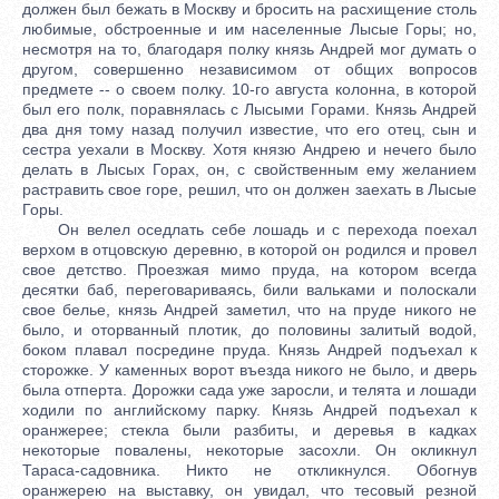
должен был бежать в Москву и бросить на расхищение столь
любимые, обстроенные и им населенные Лысые Горы; но,
несмотря на то, благодаря полку князь Андрей мог думать о
другом, совершенно независимом от общих вопросов
предмете -- о своем полку. 10-го августа колонна, в которой
был его полк, поравнялась с Лысыми Горами. Князь Андрей
два дня тому назад получил известие, что его отец, сын и
сестра уехали в Москву. Хотя князю Андрею и нечего было
делать в Лысых Горах, он, с свойственным ему желанием
растравить свое горе, решил, что он должен заехать в Лысые
Горы.
Он велел оседлать себе лошадь и с перехода поехал
верхом в отцовскую деревню, в которой он родился и провел
свое детство. Проезжая мимо пруда, на котором всегда
десятки баб, переговариваясь, били вальками и полоскали
свое белье, князь Андрей заметил, что на пруде никого не
было, и оторванный плотик, до половины залитый водой,
боком плавал посредине пруда. Князь Андрей подъехал к
сторожке. У каменных ворот въезда никого не было, и дверь
была отперта. Дорожки сада уже заросли, и телята и лошади
ходили по английскому парку. Князь Андрей подъехал к
оранжерее; стекла были разбиты, и деревья в кадках
некоторые повалены, некоторые засохли. Он окликнул
Тараса-садовника. Никто не откликнулся. Обогнув
оранжерею на выставку, он увидал, что тесовый резной