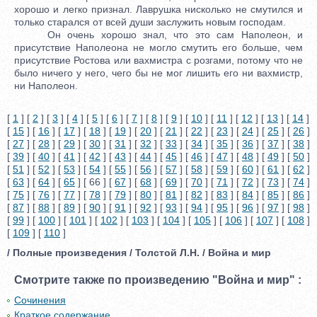
хорошо и легко признал. Лаврушка нисколько не смутился и
только старался от всей души заслужить новым господам.
Он очень хорошо знал, что это сам Наполеон, и
присутствие Наполеона не могло смутить его больше, чем
присутствие Ростова или вахмистра с розгами, потому что не
было ничего у него, чего бы не мог лишить его ни вахмистр,
ни Наполеон.
[
1
] [
2
] [
3
] [
4
] [
5
] [
6
] [
7
] [
8
] [
9
] [
10
] [
11
] [
12
] [
13
] [
14
]
[
15
] [
16
] [
17
] [
18
] [
19
] [
20
] [
21
] [
22
] [
23
] [
24
] [
25
] [
26
]
[
27
] [
28
] [
29
] [
30
] [
31
] [
32
] [
33
] [
34
] [
35
] [
36
] [
37
] [
38
]
[
39
] [
40
] [
41
] [
42
] [
43
] [
44
] [
45
] [
46
] [
47
] [
48
] [
49
] [
50
]
[
51
] [
52
] [
53
] [
54
] [
55
] [
56
] [
57
] [
58
] [
59
] [
60
] [
61
] [
62
]
[
63
] [
64
] [
65
] [ 66 ] [
67
] [
68
] [
69
] [
70
] [
71
] [
72
] [
73
] [
74
]
[
75
] [
76
] [
77
] [
78
] [
79
] [
80
] [
81
] [
82
] [
83
] [
84
] [
85
] [
86
]
[
87
] [
88
] [
89
] [
90
] [
91
] [
92
] [
93
] [
94
] [
95
] [
96
] [
97
] [
98
]
[
99
] [
100
] [
101
] [
102
] [
103
] [
104
] [
105
] [
106
] [
107
] [
108
]
[
109
] [
110
]
/ Полные произведения / Толстой Л.Н. / Война и мир
Смотрите также по произведению "Война и мир" :
Сочинения
Краткое содержание