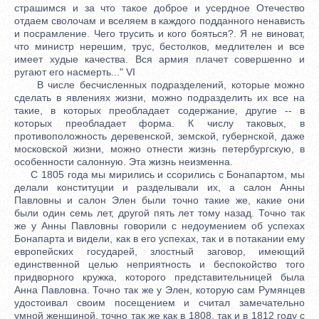
страшимся и за что такое доброе и усердное Отечество
отдаем сволочам и вселяем в каждого подданного ненависть
и посрамление. Чего трусить и кого бояться?. Я не виноват,
что министр нерешим, трус, бестолков, медлителен и все
имеет худые качества. Вся армия плачет совершенно и
ругают его насмерть..." VI
В числе бесчисленных подразделений, которые можно
сделать в явлениях жизни, можно подразделить их все на
такие, в которых преобладает содержание, другие -- в
которых преобладает форма. К числу таковых, в
противоположность деревенской, земской, губернской, даже
московской жизни, можно отнести жизнь петербургскую, в
особенности салонную. Эта жизнь неизменна.
С 1805 года мы мирились и ссорились с Бонапартом, мы
делали конституции и разделывали их, а салон Анны
Павловны и салон Элен были точно такие же, какие они
были один семь лет, другой пять лет тому назад. Точно так
же у Анны Павловны говорили с недоумением об успехах
Бонапарта и видели, как в его успехах, так и в потакании ему
европейских государей, злостный заговор, имеющий
единственной целью неприятность и беспокойство того
придворного кружка, которого представительницей была
Анна Павловна. Точно так же у Элен, которую сам Румянцев
удостоивал своим посещением и считал замечательно
умной женщиной, точно так же как в 1808, так и в 1812 году с