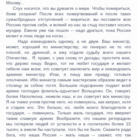
Москву...
Слух носится, что вы думаете о мире. Чтобы помириться,
боже сохрани! После всех пожертвований и после таких
сумасбродных отступлений -- мириться: вы поставите всю
Россию против себя, и всякий из нас за стыд поставит носить
мундир. Ежели уже так пошло -- надо драться, пока Россия
может и пока люди на ногах...
Надо командовать одному, а не двум. Ваш министр,
может, хороший по министерству; но генерал не то что
плохой, но дрянной, и ему отдали судьбу всего нашего
Отечества... Я, право, с ума схожу от досады; простите мне,
что дерзко пишу. Видно, тот не любит государя и желает
гибели нам всем, кто советует заключить мир и командовать
армиею министру. Итак, я пишу вам правду: готовьте
ополчение. Ибо министр самым мастерским образом ведет в
столицу за собою гостя. Большое подозрение подает всей
армии господин флигель-адъютант Вольцоген. Он, говорят,
более Наполеона, нежели наш, и он советует все министру.
Я не токмо учтив против него, но повинуюсь, как капрал, хотя
и старее его. Это больно; но, любя моего благодетеля и
государя, -- повинуюсь. Только жаль государя, что вверяет
таким славную армию. Вообразите, что нашею ретирадою
мы потеряли людей от усталости и в госпиталях более 15
тысяч; а ежели бы наступали, того бы не было. Скажите ради
бога, что наша Россия -- мать наша -- скажет, что так