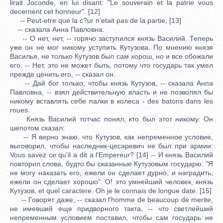
lirait Joconde, en lui disant: "Le souverain et la patrie vous
decernent cet honneur". [12]
-- Peut-etre que la c?ur n'etait pas de la partie, [13]
-- сказала Анна Павловна.
-- О нет, нет, -- горячо заступился князь Василий. Теперь
уже он не мог никому уступить Кутузова. По мнению князя
Василья, не только Кутузов был сам хорош, но и все обожали
его. -- Нет, это не может быть, потому что государь так умел
прежде ценить его, -- сказал он.
-- Дай бог только, чтобы князь Кутузов, -- сказала Анпа
Павловна, -- взял действительную власть и не позволял бы
никому вставлять себе палки в колеса - des batons dans les
roues.
Князь Василий тотчас понял, кто был этот никому. Он
шепотом сказал:
-- Я верно знаю, что Кутузов, как непременное условие,
выговорил, чтобы наследник-цесаревич не был при армии:
Vous savez ce qu'il a dit a l'Empereur? [14] -- И князь Василий
повторил слова, будто бы сказанные Кутузовым государю: "Я
не могу наказать его, ежели он сделает дурно, и наградить,
ежели он сделает хорошо". О! это умнейший человек, князь
Кутузов, et quel caractere. Oh je le connais de longue date. [15]
-- Говорят даже, -- сказал l'homme de beaucoup de merite,
не имевший еще придворного такта, -- что светлейший
непременным условием поставил, чтобы сам государь не