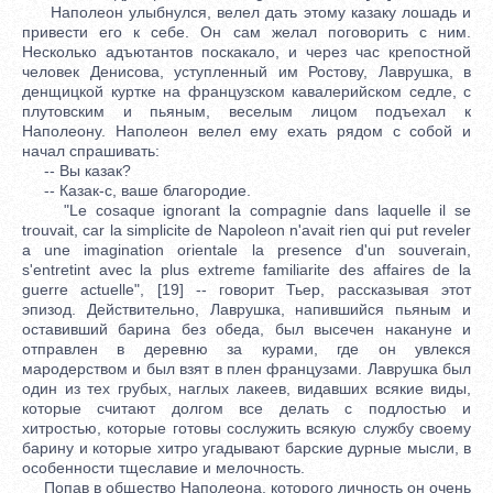
Наполеон улыбнулся, велел дать этому казаку лошадь и
привести его к себе. Он сам желал поговорить с ним.
Несколько адъютантов поскакало, и через час крепостной
человек Денисова, уступленный им Ростову, Лаврушка, в
денщицкой куртке на французском кавалерийском седле, с
плутовским и пьяным, веселым лицом подъехал к
Наполеону. Наполеон велел ему ехать рядом с собой и
начал спрашивать:
-- Вы казак?
-- Казак-с, ваше благородие.
"Le cosaque ignorant la compagnie dans laquelle il se
trouvait, car la simplicite de Napoleon n'avait rien qui put reveler
a une imagination orientale la presence d'un souverain,
s'entretint avec la plus extreme familiarite des affaires de la
guerre actuelle", [19] -- говорит Тьер, рассказывая этот
эпизод. Действительно, Лаврушка, напившийся пьяным и
оставивший барина без обеда, был высечен накануне и
отправлен в деревню за курами, где он увлекся
мародерством и был взят в плен французами. Лаврушка был
один из тех грубых, наглых лакеев, видавших всякие виды,
которые считают долгом все делать с подлостью и
хитростью, которые готовы сослужить всякую службу своему
барину и которые хитро угадывают барские дурные мысли, в
особенности тщеславие и мелочность.
Попав в общество Наполеона, которого личность он очень