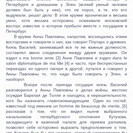
Петербурге и домашним у Элен (всякий умный человек
должен был быть у нее), что не порох, а те, кто его
выдумали, решат дело. В этом кружке иронически и весьма
умно, хотя весьма осторожно, осмеивали московский
восторг, известие о котором прибыло вместе с государем в
Петербург.
В кружке Анны Павловны, напротив, восхищались этими
восторгами и говорили о них, как говорит Плутарх о древних.
Князь Василий, занимавший все те же важные должности,
составлял звено соединения между двумя кружками. Он
ездил к ma bonne amie [3] Анне Павловне и ездил dans le
salon diplomatique de ma fille [4] и часто, при беспрестанных
переездах из одного лагеря в другой, путался и говорил у
Анны Павловны то, что надо было говорить у Элен, и
наоборот.
Вскоре после приезда государя князь Василий
разговорился у Анны Павловны о делах войны, жестоко
осуждая Барклая де Толли и находясь в нерешительности,
кого бы назначить главнокомандующим. Один из гостей,
известный под именем un homme de beaucoup de merite, [5]
рассказав о том, что он видел нынче выбранного
начальником петербургского ополчения Кутузова,
заседающего в казенной палате для приема ратников,
позволил себе осторожно выразить предположение о том,
что Кутузов был бы тот человек, который удовлетворил бы