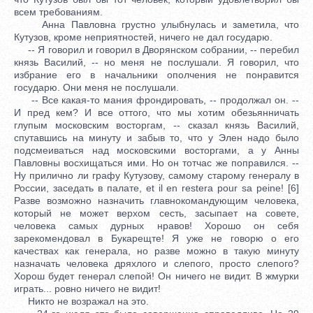
всем требованиям.
Анна Павловна грустно улыбнулась и заметила, что
Кутузов, кроме неприятностей, ничего не дал государю.
-- Я говорил и говорил в Дворянском собрании, -- перебил
князь Василий, -- но меня не послушали. Я говорил, что
избрание его в начальники ополчения не понравится
государю. Они меня не послушали.
-- Все какая-то мания фрондировать, -- продолжал он. --
И пред кем? И все оттого, что мы хотим обезьянничать
глупым московским восторгам, -- сказал князь Василий,
спутавшись на минуту и забыв то, что у Элен надо было
подсмеиваться над московскими восторгами, а у Анны
Павловны восхищаться ими. Но он тотчас же поправился. --
Ну прилично ли графу Кутузову, самому старому генералу в
России, заседать в палате, et il en restera pour sa peine! [6]
Разве возможно назначить главнокомандующим человека,
который не может верхом сесть, засыпает на совете,
человека самых дурных нравов! Хорошо он себя
зарекомендовал в Букарещте! Я уже не говорю о его
качествах как генерала, но разве можно в такую минуту
назначать человека дряхлого и слепого, просто слепого?
Хорош будет генерал слепой! Он ничего не видит. В жмурки
играть... ровно ничего не видит!
Никто не возражал на это.