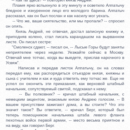
Пламя ярко вспыхнуло в эту минуту и осветило Алпатычу
бледное и изнуренное лицо его молодого барина. Алпатыч
рассказал, как он был послан и как насилу мог уехать.
-- Что же, ваше сиятельство, или мы пропали? -- спросил
он опять.
Князь Андрей, не отвечая, достал записную книжку и,
приподняв колено, стал писать карандашом на вырванном
листе. Он писал сестре:
"Смоленск сдают, -- писал он, -- Лысые Горы будут заняты
неприятелем через неделю. Уезжайте сейчас в Москву.
Отвечай мне тотчас, когда вы выедете, прислав нарочного в
Усвяж".
Написав и передав листок Алпатычу, он на словах
передал ему, как распорядиться отъездом князя, княжны и
сына с учителем и как и куда ответить ему тотчас же. Еще не
успел он окончить эти приказания, как верховой штабный
начальник, сопутствуемый свитой, подскакал к нему.
-- Вы полковник? -- кричал штабный начальник, с
немецким акцентом, знакомым князю Андрею голосом. -- В
вашем присутствии зажигают дома, а вы стоите? Что это
значит такое? Вы ответите, -- кричал Берг, который был
теперь помощником начальника штаба левого фланга
пехотных войск первой армии, -- место весьма приятное и
на виду, как говорил Берг.