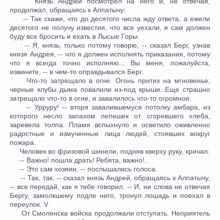
Князь Андрей посмотрел на него и, не отвечая,
продолжал, обращаясь к Алпатычу:
-- Так скажи, что до десятого числа жду ответа, а ежели
десятого не получу известия, что все уехали, я сам должен
буду все бросить и ехать в Лысые Горы.
-- Я, князь, только потому говорю, -- сказал Берг, узнав
князя Андрея, -- что я должен исполнять приказания, потому
что я всегда точно исполняю... Вы меня, пожалуйста,
извините, -- в чем-то оправдывался Берг.
Что-то затрещало в огне. Огонь притих на мгновенье;
черные клубы дыма повалили из-под крыши. Еще страшно
затрещало что-то в огне, и завалилось что-то огромное.
-- Урруру! -- вторя завалившемуся потолку амбара, из
которого несло запахом лепешек от сгоревшего хлеба,
заревела толпа. Пламя вспыхнуло и осветило оживленно
радостные и измученные лица людей, стоявших вокруг
пожара.
Человек во фризовой шинели, подняв кверху руку, кричал:
-- Важно! пошла драть! Ребята, важно!..
-- Это сам хозяин, -- послышались голоса.
-- Так, так, -- сказал князь Андрей, обращаясь к Алпатычу,
-- все передай, как я тебе говорил. -- И, ни слова не отвечая
Бергу, замолкшему подле него, тронул лошадь и поехал в
переулок. V
От Смоленска войска продолжали отступать. Неприятель