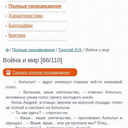
Полные произведения
Характеристики
Биографии
Критика
/
Полные произведения
/
Толстой Л.Н.
/
Война и мир
Война и мир [66/110]
Скачать полное произведение
-- Алпатыч! -- вдруг окликнул старика чей-то знакомый
голос.
-- Батюшка, ваше сиятельство, -- отвечал Алпатыч,
мгновенно узнав голос своего молодого князя.
Князь Андрей, в плаще, верхом на вороной лошади, стоял
за толпой и смотрел на Алпатыча.
-- Ты как здесь? -- спросил он.
-- Ваше... ваше сиятельство, -- проговорил Алпатыч и
зарыдал... -- Ваше, ваше... или уж пропали мы? Отец...
-- Как ты здесь? -- повторил князь Андрей.