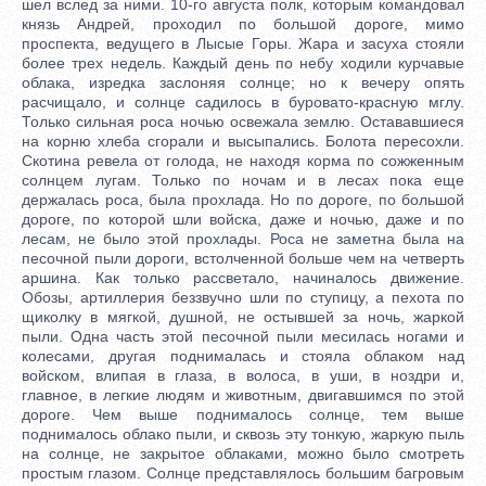
шел вслед за ними. 10-го августа полк, которым командовал
князь Андрей, проходил по большой дороге, мимо
проспекта, ведущего в Лысые Горы. Жара и засуха стояли
более трех недель. Каждый день по небу ходили курчавые
облака, изредка заслоняя солнце; но к вечеру опять
расчищало, и солнце садилось в буровато-красную мглу.
Только сильная роса ночью освежала землю. Остававшиеся
на корню хлеба сгорали и высыпались. Болота пересохли.
Скотина ревела от голода, не находя корма по сожженным
солнцем лугам. Только по ночам и в лесах пока еще
держалась роса, была прохлада. Но по дороге, по большой
дороге, по которой шли войска, даже и ночью, даже и по
лесам, не было этой прохлады. Роса не заметна была на
песочной пыли дороги, встолченной больше чем на четверть
аршина. Как только рассветало, начиналось движение.
Обозы, артиллерия беззвучно шли по ступицу, а пехота по
щиколку в мягкой, душной, не остывшей за ночь, жаркой
пыли. Одна часть этой песочной пыли месилась ногами и
колесами, другая поднималась и стояла облаком над
войском, влипая в глаза, в волоса, в уши, в ноздри и,
главное, в легкие людям и животным, двигавшимся по этой
дороге. Чем выше поднималось солнце, тем выше
поднималось облако пыли, и сквозь эту тонкую, жаркую пыль
на солнце, не закрытое облаками, можно было смотреть
простым глазом. Солнце представлялось большим багровым