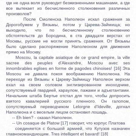
где не одна воля руководит безжизненными машинами, а где
все вытекает из бесчисленного столкновения различных
произволов?
После Смоленска Наполеон искал сражения за
Дорогобужем у Вязьмы, потом у Царева-Займища; но
выходило, что по бесчисленному столкновению
обстоятельств до Бородина, в ста двадцати верстах от
Москвы, русские не могли принять сражения. От Вязьмы
было сделано распоряжение Наполеоном для движения
прямо на Москву.
Moscou, la capitale asiatique de ce grand empire, la ville
sacree des peuples d'Alexandre, Moscou avec ses
innombrables eglises en forme de pagodes chinoises! [16] Эта
Moscou не давала покоя воображению Наполеона. На
переходе из Вязьмы к Цареву-Займищу Наполеон верхом
ехал на своем соловом энглизированном иноходчике,
сопутствуемый гвардией, караулом, пажами и адъютантами.
Начальник штаба Бертье отстал для того, чтобы допросить
взятого кавалерией русского пленного. Он галопом,
сопутствуемый переводчиком Lelorgne d'Ideville, догнал
Наполеона и с веселым лицом остановил лошадь.
-- Eh bien? - сказал Наполеон.
-- Un cosaque de Platow [17] говорит, что корпус Платова
соединяется с большой армией, что Кутузов назначен
главнокомандующим. Tres intelligent et bavard! [18]