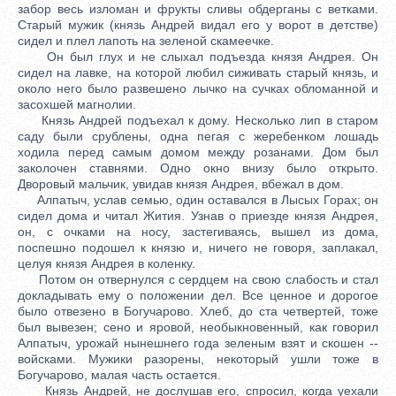
забор весь изломан и фрукты сливы обдерганы с ветками.
Старый мужик (князь Андрей видал его у ворот в детстве)
сидел и плел лапоть на зеленой скамеечке.
Он был глух и не слыхал подъезда князя Андрея. Он
сидел на лавке, на которой любил сиживать старый князь, и
около него было развешено лычко на сучках обломанной и
засохшей магнолии.
Князь Андрей подъехал к дому. Несколько лип в старом
саду были срублены, одна пегая с жеребенком лошадь
ходила перед самым домом между розанами. Дом был
заколочен ставнями. Одно окно внизу было открыто.
Дворовый мальчик, увидав князя Андрея, вбежал в дом.
Алпатыч, услав семью, один оставался в Лысых Горах; он
сидел дома и читал Жития. Узнав о приезде князя Андрея,
он, с очками на носу, застегиваясь, вышел из дома,
поспешно подошел к князю и, ничего не говоря, заплакал,
целуя князя Андрея в коленку.
Потом он отвернулся с сердцем на свою слабость и стал
докладывать ему о положении дел. Все ценное и дорогое
было отвезено в Богучарово. Хлеб, до ста четвертей, тоже
был вывезен; сено и яровой, необыкновенный, как говорил
Алпатыч, урожай нынешнего года зеленым взят и скошен --
войсками. Мужики разорены, некоторый ушли тоже в
Богучарово, малая часть остается.
Князь Андрей, не дослушав его, спросил, когда уехали