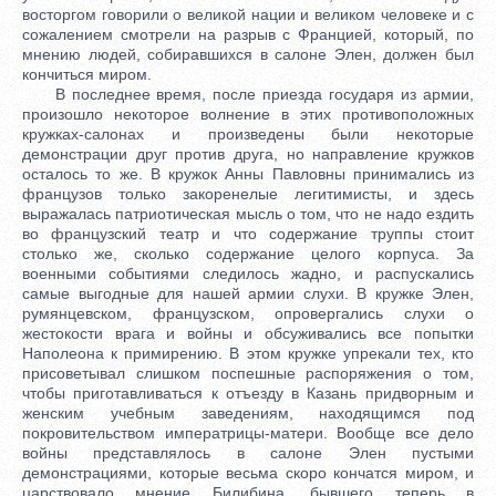
восторгом говорили о великой нации и великом человеке и с
сожалением смотрели на разрыв с Францией, который, по
мнению людей, собиравшихся в салоне Элен, должен был
кончиться миром.
В последнее время, после приезда государя из армии,
произошло некоторое волнение в этих противоположных
кружках-салонах и произведены были некоторые
демонстрации друг против друга, но направление кружков
осталось то же. В кружок Анны Павловны принимались из
французов только закоренелые легитимисты, и здесь
выражалась патриотическая мысль о том, что не надо ездить
во французский театр и что содержание труппы стоит
столько же, сколько содержание целого корпуса. За
военными событиями следилось жадно, и распускались
самые выгодные для нашей армии слухи. В кружке Элен,
румянцевском, французском, опровергались слухи о
жестокости врага и войны и обсуживались все попытки
Наполеона к примирению. В этом кружке упрекали тех, кто
присоветывал слишком поспешные распоряжения о том,
чтобы приготавливаться к отъезду в Казань придворным и
женским учебным заведениям, находящимся под
покровительством императрицы-матери. Вообще все дело
войны представлялось в салоне Элен пустыми
демонстрациями, которые весьма скоро кончатся миром, и
царствовало мнение Билибина, бывшего теперь в