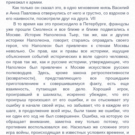
приезжал к армии.
Как только он сказал это, в одно мгновение князь Василий
и Анна Павловна отвернулись от него и грустно, со вздохом о
его наивности, посмотрели друг на друга. VII
В то время как это происходило в Петербурге, французы
уже прошли Смоленск и все ближе и ближе подвигались к
Москве. Историк Наполеона Тьер, так же, как и другие
историки Наполеона, говорит, стараясь оправдать своего
героя, что Наполеон был привлечен к стенам Москвы
невольно. Он прав, как и правы все историки, ищущие
объяснения событий исторических в воле одного человека;
он прав так же, как и русские историки, утверждающие, что
Наполеон был привлечен к Москве искусством русских
полководцев. Здесь, кроме закона ретроспективности
(возвратности), представляющего все прошедшее
приготовлением к совершившемуся факту, есть еще
взаимность, путающая все дело. Хороший игрок,
проигравший в шахматы, искренно убежден, что его
проигрыш произошел от его ошибки, и он отыскивает эту
ошибку в начале своей игры, но забывает, что в каждом его
шаге, в продолжение всей игры, были такие же ошибки, что
ни один его ход не был совершенен. Ошибка, на которую он
обращает внимание, заметна ему только потому, что
противник воспользовался ею. Насколько же сложнее этого
игра войны, происходящая в известных условиях времени, и