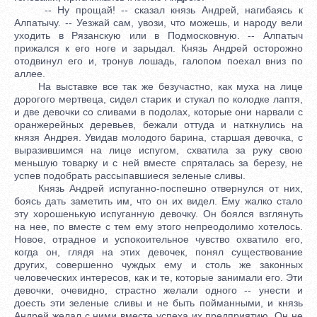
-- Ну прощай! -- сказал князь Андрей, нагибаясь к
Алпатычу. -- Уезжай сам, увози, что можешь, и народу вели
уходить в Рязанскую или в Подмосковную. -- Алпатыч
прижался к его ноге и зарыдал. Князь Андрей осторожно
отодвинул его и, тронув лошадь, галопом поехал вниз по
аллее.
На выставке все так же безучастно, как муха на лице
дорогого мертвеца, сидел старик и стукал по колодке лаптя,
и две девочки со сливами в подолах, которые они нарвали с
оранжерейных деревьев, бежали оттуда и наткнулись на
князя Андрея. Увидав молодого барина, старшая девочка, с
выразившимся на лице испугом, схватила за руку свою
меньшую товарку и с ней вместе спряталась за березу, не
успев подобрать рассыпавшиеся зеленые сливы.
Князь Андрей испуганно-поспешно отвернулся от них,
боясь дать заметить им, что он их видел. Ему жалко стало
эту хорошенькую испуганную девочку. Он боялся взглянуть
на нее, по вместе с тем ему этого непреодолимо хотелось.
Новое, отрадное и успокоительное чувство охватило его,
когда он, глядя на этих девочек, понял существование
других, совершенно чуждых ему и столь же законных
человеческих интересов, как и те, которые занимали его. Эти
девочки, очевидно, страстно желали одного -- унести и
доесть эти зеленые сливы и не быть пойманными, и князь
Андрей желал с ними вместе успеха их предприятию. Он не