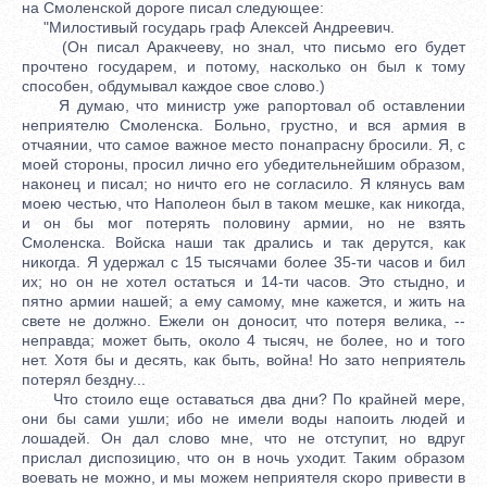
на Смоленской дороге писал следующее:
"Милостивый государь граф Алексей Андреевич.
(Он писал Аракчееву, но знал, что письмо его будет
прочтено государем, и потому, насколько он был к тому
способен, обдумывал каждое свое слово.)
Я думаю, что министр уже рапортовал об оставлении
неприятелю Смоленска. Больно, грустно, и вся армия в
отчаянии, что самое важное место понапрасну бросили. Я, с
моей стороны, просил лично его убедительнейшим образом,
наконец и писал; но ничто его не согласило. Я клянусь вам
моею честью, что Наполеон был в таком мешке, как никогда,
и он бы мог потерять половину армии, но не взять
Смоленска. Войска наши так дрались и так дерутся, как
никогда. Я удержал с 15 тысячами более 35-ти часов и бил
их; но он не хотел остаться и 14-ти часов. Это стыдно, и
пятно армии нашей; а ему самому, мне кажется, и жить на
свете не должно. Ежели он доносит, что потеря велика, --
неправда; может быть, около 4 тысяч, не более, но и того
нет. Хотя бы и десять, как быть, война! Но зато неприятель
потерял бездну...
Что стоило еще оставаться два дни? По крайней мере,
они бы сами ушли; ибо не имели воды напоить людей и
лошадей. Он дал слово мне, что не отступит, но вдруг
прислал диспозицию, что он в ночь уходит. Таким образом
воевать не можно, и мы можем неприятеля скоро привести в