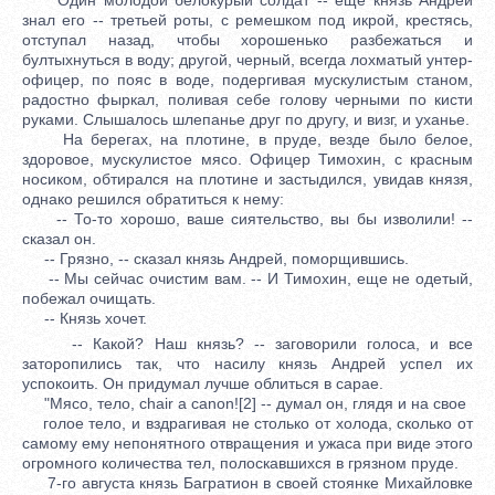
знал его -- третьей роты, с ремешком под икрой, крестясь,
отступал назад, чтобы хорошенько разбежаться и
бултыхнуться в воду; другой, черный, всегда лохматый унтер-
офицер, по пояс в воде, подергивая мускулистым станом,
радостно фыркал, поливая себе голову черными по кисти
руками. Слышалось шлепанье друг по другу, и визг, и уханье.
На берегах, на плотине, в пруде, везде было белое,
здоровое, мускулистое мясо. Офицер Тимохин, с красным
носиком, обтирался на плотине и застыдился, увидав князя,
однако решился обратиться к нему:
-- То-то хорошо, ваше сиятельство, вы бы изволили! --
сказал он.
-- Грязно, -- сказал князь Андрей, поморщившись.
-- Мы сейчас очистим вам. -- И Тимохин, еще не одетый,
побежал очищать.
-- Князь хочет.
-- Какой? Наш князь? -- заговорили голоса, и все
заторопились так, что насилу князь Андрей успел их
успокоить. Он придумал лучше облиться в сарае.
"Мясо, тело, chair a canon![2] -- думал он, глядя и на свое
голое тело, и вздрагивая не столько от холода, сколько от
самому ему непонятного отвращения и ужаса при виде этого
огромного количества тел, полоскавшихся в грязном пруде.
7-го августа князь Багратион в своей стоянке Михайловке