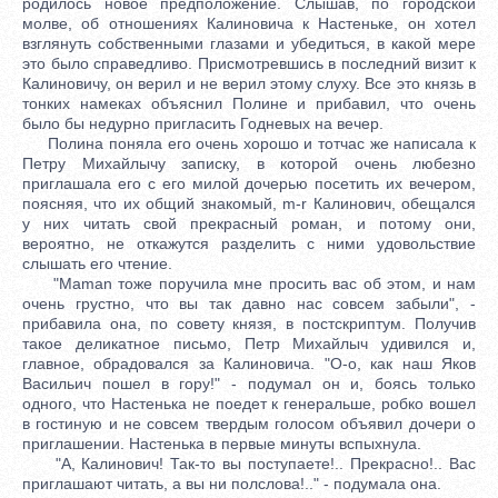
родилось новое предположение. Слышав, по городской
молве, об отношениях Калиновича к Настеньке, он хотел
взглянуть собственными глазами и убедиться, в какой мере
это было справедливо. Присмотревшись в последний визит к
Калиновичу, он верил и не верил этому слуху. Все это князь в
тонких намеках объяснил Полине и прибавил, что очень
было бы недурно пригласить Годневых на вечер.
Полина поняла его очень хорошо и тотчас же написала к
Петру Михайлычу записку, в которой очень любезно
приглашала его с его милой дочерью посетить их вечером,
поясняя, что их общий знакомый, m-r Калинович, обещался
у них читать свой прекрасный роман, и потому они,
вероятно, не откажутся разделить с ними удовольствие
слышать его чтение.
"Maman тоже поручила мне просить вас об этом, и нам
очень грустно, что вы так давно нас совсем забыли", -
прибавила она, по совету князя, в постскриптум. Получив
такое деликатное письмо, Петр Михайлыч удивился и,
главное, обрадовался за Калиновича. "О-о, как наш Яков
Васильич пошел в гору!" - подумал он и, боясь только
одного, что Настенька не поедет к генеральше, робко вошел
в гостиную и не совсем твердым голосом объявил дочери о
приглашении. Настенька в первые минуты вспыхнула.
"А, Калинович! Так-то вы поступаете!.. Прекрасно!.. Вас
приглашают читать, а вы ни полслова!.." - подумала она.