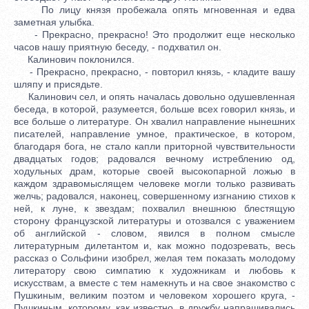
По лицу князя пробежала опять мгновенная и едва
заметная улыбка.
- Прекрасно, прекрасно! Это продолжит еще несколько
часов нашу приятную беседу, - подхватил он.
Калинович поклонился.
- Прекрасно, прекрасно, - повторил князь, - кладите вашу
шляпу и присядьте.
Калинович сел, и опять началась довольно одушевленная
беседа, в которой, разумеется, больше всех говорил князь, и
все больше о литературе. Он хвалил направление нынешних
писателей, направление умное, практическое, в котором,
благодаря бога, не стало капли приторной чувствительности
двадцатых годов; радовался вечному истреблению од,
ходульных драм, которые своей высокопарной ложью в
каждом здравомыслящем человеке могли только развивать
желчь; радовался, наконец, совершенному изгнанию стихов к
ней, к луне, к звездам; похвалил внешнюю блестящую
сторону французской литературы и отозвался с уважением
об английской - словом, явился в полном смысле
литературным дилетантом и, как можно подозревать, весь
рассказ о Сольфини изобрел, желая тем показать молодому
литератору свою симпатию к художникам и любовь к
искусствам, а вместе с тем намекнуть и на свое знакомство с
Пушкиным, великим поэтом и человеком хорошего круга, -
Пушкиным, которому, как известно, в дружбу напрашивались