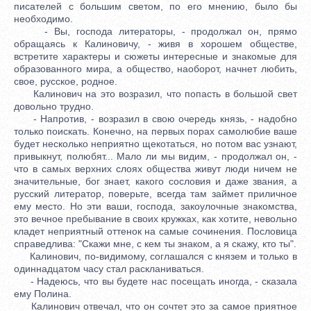
писателей с большим светом, по его мнению, было бы
необходимо.
- Вы, господа литераторы, - продолжал он, прямо
обращаясь к Калиновичу, - живя в хорошем обществе,
встретите характеры и сюжеты интересные и знакомые для
образованного мира, а общество, наоборот, начнет любить,
свое, русское, родное.
Калинович на это возразил, что попасть в большой свет
довольно трудно.
- Напротив, - возразил в свою очередь князь, - надобно
только поискать. Конечно, на первых порах самолюбие ваше
будет несколько неприятно щекотаться, но потом вас узнают,
привыкнут, полюбят... Мало ли мы видим, - продолжал он, -
что в самых верхних слоях общества живут люди ничем не
значительные, бог знает, какого сословия и даже звания, а
русский литератор, поверьте, всегда там займет приличное
ему место. Но эти ваши, господа, закоулочные знакомства,
это вечное пребывание в своих кружках, как хотите, невольно
кладет неприятный оттенок на самые сочинения. Пословица
справедлива: "Скажи мне, с кем ты знаком, а я скажу, кто ты".
Калинович, по-видимому, соглашался с князем и только в
одиннадцатом часу стал раскланиваться.
- Надеюсь, что вы будете нас посещать иногда, - сказала
ему Полина.
Калинович отвечал, что он сочтет это за самое приятное