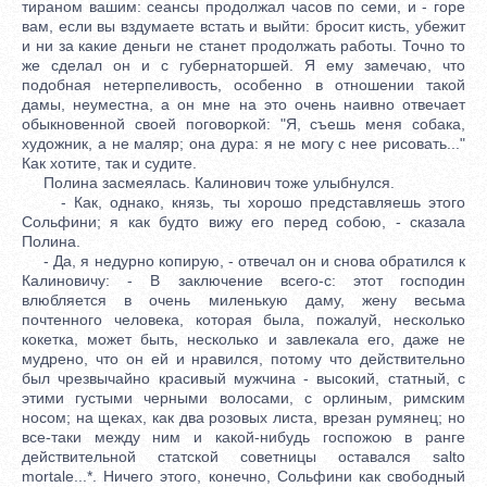
тираном вашим: сеансы продолжал часов по семи, и - горе
вам, если вы вздумаете встать и выйти: бросит кисть, убежит
и ни за какие деньги не станет продолжать работы. Точно то
же сделал он и с губернаторшей. Я ему замечаю, что
подобная нетерпеливость, особенно в отношении такой
дамы, неуместна, а он мне на это очень наивно отвечает
обыкновенной своей поговоркой: "Я, съешь меня собака,
художник, а не маляр; она дура: я не могу с нее рисовать..."
Как хотите, так и судите.
Полина засмеялась. Калинович тоже улыбнулся.
- Как, однако, князь, ты хорошо представляешь этого
Сольфини; я как будто вижу его перед собою, - сказала
Полина.
- Да, я недурно копирую, - отвечал он и снова обратился к
Калиновичу: - В заключение всего-с: этот господин
влюбляется в очень миленькую даму, жену весьма
почтенного человека, которая была, пожалуй, несколько
кокетка, может быть, несколько и завлекала его, даже не
мудрено, что он ей и нравился, потому что действительно
был чрезвычайно красивый мужчина - высокий, статный, с
этими густыми черными волосами, с орлиным, римским
носом; на щеках, как два розовых листа, врезан румянец; но
все-таки между ним и какой-нибудь госпожою в ранге
действительной статской советницы оставался salto
mortale...*. Ничего этого, конечно, Сольфини как свободный