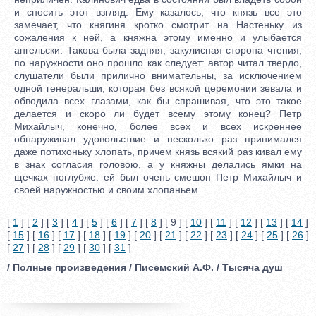
и сносить этот взгляд. Ему казалось, что князь все это
замечает, что княгиня кротко смотрит на Настеньку из
сожаления к ней, а княжна этому именно и улыбается
ангельски. Такова была задняя, закулисная сторона чтения;
по наружности оно прошло как следует: автор читал твердо,
слушатели были прилично внимательны, за исключением
одной генеральши, которая без всякой церемонии зевала и
обводила всех глазами, как бы спрашивая, что это такое
делается и скоро ли будет всему этому конец? Петр
Михайлыч, конечно, более всех и всех искреннее
обнаруживал удовольствие и несколько раз принимался
даже потихоньку хлопать, причем князь всякий раз кивал ему
в знак согласия головою, а у княжны делались ямки на
щечках поглубже: ей был очень смешон Петр Михайлыч и
своей наружностью и своим хлопаньем.
[
1
] [
2
] [
3
] [
4
] [
5
] [
6
] [
7
] [
8
] [ 9 ] [
10
] [
11
] [
12
] [
13
] [
14
]
[
15
] [
16
] [
17
] [
18
] [
19
] [
20
] [
21
] [
22
] [
23
] [
24
] [
25
] [
26
]
[
27
] [
28
] [
29
] [
30
] [
31
]
/ Полные произведения / Писемский А.Ф. / Тысяча душ