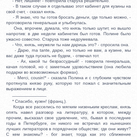
- Нет, лишнее! - повторила старуха решительно.
- В таком случае я отделываю этот кабинет для кузины на
свой счет, - сказал князь.
- Я знаю, что ты готов бросать деньги, где только можно, -
проговорила генеральша и улыбнулась.
Она, впрочем, думала, что князь только шутит, но вышло
напротив: в две недели кабинетик был готов. Полине было
ужасно совестно. Старуха тоже недоумевала.
- Что, князь, неужели ты нам даришь это? - спросила она.
- Дарю, ma tante, дарю, но только не вам, а кузине, мы
вас даже туда пускать не будем, - отвечал тот.
- Ах, какой ты безрассудный! - говорила генеральша,
качая головой, но с заметным удовольствием (она любила
подарки во всевозможных формах).
- Merci, cousin!* - сказала Полина и с глубоким чувством
протянула князю руку, которую тот пожал с значительным
выражением в лице.
______________
* Спасибо, кузен! (франц.).
Когда все расселись по мягким низеньким креслам, князь
опять навел разговор на литературу, в котором, между
прочим, высказал свое удивление, что, бывая в последние
годы в Петербурге, он никого не встречал из нынешних
лучших литераторов в порядочном обществе; где они живут?
С кем знакомы? - бог знает, тогда как это сближение