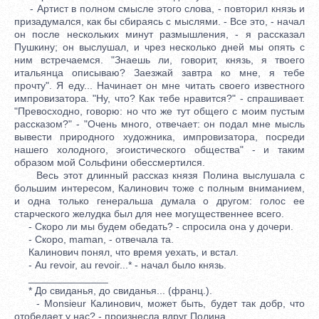
- Артист в полном смысле этого слова, - повторил князь и
призадумался, как бы сбираясь с мыслями. - Все это, - начал
он после нескольких минут размышления, - я рассказал
Пушкину; он выслушал, и чрез несколько дней мы опять с
ним встречаемся. "Знаешь ли, говорит, князь, я твоего
итальянца описываю? Заезжай завтра ко мне, я тебе
прочту". Я еду... Начинает он мне читать своего известного
импровизатора. "Ну, что? Как тебе нравится?" - спрашивает.
"Превосходно, говорю: но что же тут общего с моим пустым
рассказом?" - "Очень много, отвечает: он подал мне мысль
вывести природного художника, импровизатора, посреди
нашего холодного, эгоистического общества" - и таким
образом мой Сольфини обессмертился.
Весь этот длинный рассказ князя Полина выслушала с
большим интересом, Калинович тоже с полным вниманием,
и одна только генеральша думала о другом: голос ее
старческого желудка был для нее могущественнее всего.
- Скоро ли мы будем обедать? - спросила она у дочери.
- Скоро, maman, - отвечала та.
Калинович понял, что время уехать, и встал.
- Au revoir, au revoir...* - начал было князь.
______________
* До свиданья, до свиданья... (франц.).
- Monsieur Калинович, может быть, будет так добр, что
отобедает у нас? - произнесла вдруг Полина.