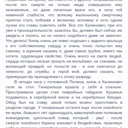
после его смерти не только люди совершенно ему
незнакомые, но даже печатные враги его, в силу той
невинной слабости, что всякому маленькому смертному
приятно стать поближе к великому человеку и хоть одним
лучом его славы осветить себя. Все это Калинович, при его
уме и проницательности, казалось бы, должен был сейчас же
увидеть и понять, но он ничего подобного даже не заметил.
Что делать! Князь очень уж ловко подошел с заднего крыльца
к его собственному сердцу и очень тонко польстил ему
самому; а курение нашему я, даже самое грубое, имеет, как
хотите, одуряющее свойство. Очень много на свете людей,
сердце которых нельзя тронуть ни мольбами, ни слезами, ни
вопиющей правдой, но польсти им - и они смягчатся до
нежности, до службы; а герой мой, должно сказать, по
преимуществу принадлежал к этому разряду.
В четыре часа с половиной Полина, князь и Калинович
сели за стол. Генеральша кушала у себя в спальне.
Прислуживала целая стая ливрейных гайдуков. Кушанье
подавалось в серебряной миске и на серебряных блюдах.
Обед был на славу, какой только можно приготовить в
уездном городе. У генеральши остался еще после покойного
ее мужа, бывшего лет одиннадцать кавалерийским полковым
командиром, щегольской повар, который - увы! - после
смерти покойного барина изнывал в бездействии, практикуя
себя в создании картофельного супа и жареной печенки, и