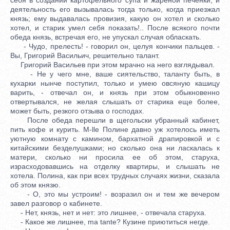
деятельность его вызывалась тогда только, когда приезжал
князь; ему выдавалась провизия, какую он хотел и сколько
хотел, и старик умел себя показать!.. После всякого почти
обеда князь, встречая его, не упускал случая обласкать.
- Чудо, прелесть! - говорил он, целуя кончики пальцев. -
Вы, Григорий Васильич, решительно талант.
Григорий Васильев при этом мрачно на него взглядывал.
- Не у чего мне, ваше сиятельство, таланту быть, в
кухарки нынче поступил, только и умею овсяную кашицу
варить, - отвечал он, и князь при этом обыкновенно
отвертывался, не желая слышать от старика еще более,
может быть, резкого отзыва о господах.
После обеда перешли в щегольски убранный кабинет,
пить кофе и курить. М-lle Полине давно уж хотелось иметь
уютную комнату с камином, бархатной драпировкой и с
китайскими безделушками; но сколько она ни ласкалась к
матери, сколько ни просила ее об этом, старуха,
израсходовавшись на отделку квартиры, и слышать не
хотела. Полина, как при всех трудных случаях жизни, сказала
об этом князю.
- О, это мы устроим! - возразил он и тем же вечером
завел разговор о кабинете.
- Нет, князь, нет и нет: это лишнее, - отвечала старуха.
- Какое же лишнее, ma tante? Кузине приютиться негде.