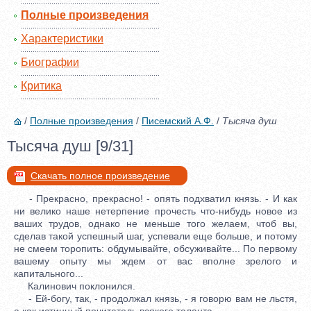
Полные произведения
Характеристики
Биографии
Критика
/
Полные произведения
/
Писемский А.Ф.
/
Тысяча душ
Тысяча душ [9/31]
Скачать полное произведение
- Прекрасно, прекрасно! - опять подхватил князь. - И как
ни велико наше нетерпение прочесть что-нибудь новое из
ваших трудов, однако не меньше того желаем, чтоб вы,
сделав такой успешный шаг, успевали еще больше, и потому
не смеем торопить: обдумывайте, обсуживайте... По первому
вашему опыту мы ждем от вас вполне зрелого и
капитального...
Калинович поклонился.
- Ей-богу, так, - продолжал князь, - я говорю вам не льстя,
а как истинный почитатель всякого таланта.