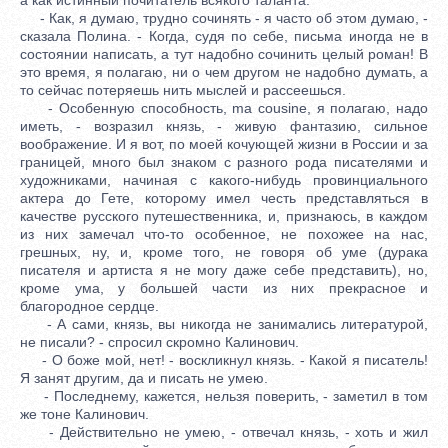
- Как, я думаю, трудно сочинять - я часто об этом думаю, -
сказала Полина. - Когда, судя по себе, письма иногда не в
состоянии написать, а тут надобно сочинить целый роман! В
это время, я полагаю, ни о чем другом не надобно думать, а
то сейчас потеряешь нить мыслей и рассеешься.
- Особенную способность, ma cousine, я полагаю, надо
иметь, - возразил князь, - живую фантазию, сильное
воображение. И я вот, по моей кочующей жизни в России и за
границей, много был знаком с разного рода писателями и
художниками, начиная с какого-нибудь провинциального
актера до Гете, которому имел честь представляться в
качестве русского путешественника, и, признаюсь, в каждом
из них замечал что-то особенное, не похожее на нас,
грешных, ну, и, кроме того, не говоря об уме (дурака
писателя и артиста я не могу даже себе представить), но,
кроме ума, у большей части из них прекрасное и
благородное сердце.
- А сами, князь, вы никогда не занимались литературой,
не писали? - спросил скромно Калинович.
- О боже мой, нет! - воскликнул князь. - Какой я писатель!
Я занят другим, да и писать не умею.
- Последнему, кажется, нельзя поверить, - заметил в том
же тоне Калинович.
- Действительно не умею, - отвечал князь, - хоть и жил