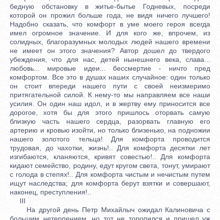
бедную обстановку в житье-бытье Годневых, посреди
которой он прожил больше года, не видя ничего лучшего!
Надобно сказать, что комфорт в уме моего героя всегда
имел огромное значение. И для кого же, впрочем, из
солидных, благоразумных молодых людей нашего времени
не имеет он этого значения? Автор дошел до твердого
убеждения, что для нас, детей нынешнего века, слава...
любовь... мировые идеи... бессмертие - ничто пред
комфортом. Все это в душах наших случайное: один только
он стоит впереди нашего пути с своей неизмеримо
притягательной силой. К нему-то мы направляем все наши
усилия. Он один наш идол, и в жертву ему приносится все
дорогое, хотя бы для этого пришлось оторвать самую
близкую часть нашего сердца, разорвать главную его
артерию и кровью изойти, но только близенько, на подножии
нашего золотого тельца! Для комфорта проводится
трудовая, до чахотки, жизнь!.. Для комфорта десятки лет
изгибаются, кланяются, кривят совестью!.. Для комфорта
кидают семейство, родину, едут кругом света, тонут, умирают
с голода в степях!.. Для комфорта чистым и нечистым путем
ищут наследства; для комфорта берут взятки и совершают,
наконец, преступления!..
III
На другой день Петр Михайлыч ожидал Калиновича с
большим нетерпением, но тот не торопился и пришел уж