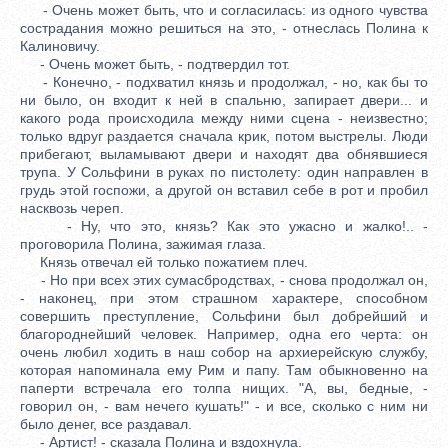
- Очень может быть, что и согласилась: из одного чувства
сострадания можно решиться на это, - отнеслась Полина к
Калиновичу.
- Очень может быть, - подтвердил тот.
- Конечно, - подхватил князь и продолжал, - но, как бы то
ни было, он входит к ней в спальню, запирает двери... и
какого рода происходила между ними сцена - неизвестно;
только вдруг раздается сначала крик, потом выстрелы. Люди
прибегают, выламывают двери и находят два обнявшиеся
трупа. У Сольфини в руках по пистолету: один направлен в
грудь этой госпожи, а другой он вставил себе в рот и пробил
насквозь череп.
- Ну, что это, князь? Как это ужасно и жалко!.. -
проговорила Полина, зажимая глаза.
Князь отвечал ей только пожатием плеч.
- Но при всех этих сумасбродствах, - снова продолжал он,
- наконец, при этом страшном характере, способном
совершить преступление, Сольфини был добрейший и
благороднейший человек. Например, одна его черта: он
очень любил ходить в наш собор на архиерейскую службу,
которая напоминала ему Рим и папу. Там обыкновенно на
паперти встречала его толпа нищих. "А, вы, бедные, -
говорил он, - вам нечего кушать!" - и все, сколько с ним ни
было денег, все раздавал.
- Артист! - сказала Полина и вздохнула.