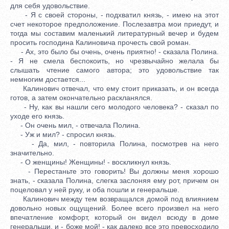
для себя удовольствие.
- Я с своей стороны, - подхватил князь, - имею на этот
счет некоторое предположение. Послезавтра мои приедут, и
тогда мы составим маленький литературный вечер и будем
просить господина Калиновича прочесть свой роман.
- Ах, это было бы очень, очень приятно! - сказала Полина.
- Я не смела беспокоить, но чрезвычайно желала бы
слышать чтение самого автора; это удовольствие так
немногим достается...
Калинович отвечал, что ему стоит приказать, и он всегда
готов, а затем окончательно раскланялся.
- Ну, как вы нашли сего молодого человека? - сказал по
уходе его князь.
- Он очень мил, - отвечала Полина.
- Уж и мил? - спросил князь.
- Да, мил, - повторила Полина, посмотрев на него
значительно.
- О женщины! Женщины! - воскликнул князь.
- Перестаньте это говорить! Вы должны меня хорошо
знать, - сказала Полина, слегка заслоняя ему рот, причем он
поцеловал у ней руку, и оба пошли и генеральше.
Калинович между тем возвращался домой под влиянием
довольно новых ощущений. Более всего произвел на него
впечатление комфорт, который он видел всюду в доме
генеральши, и - боже мой! - как далеко все это превосходило