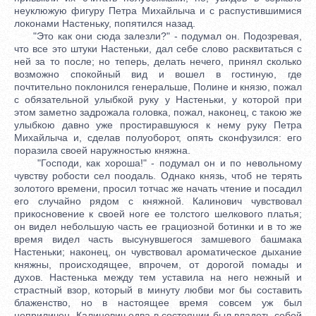
неуклюжую фигуру Петра Михайлыча и с распустившимися
локонами Настеньку, попятился назад.
"Это как они сюда залезли?" - подумал он. Подозревая,
что все это штуки Настеньки, дал себе слово расквитаться с
ней за то после; но теперь, делать нечего, принял сколько
возможно спокойный вид и вошел в гостиную, где
почтительно поклонился генеральше, Полине и князю, пожал
с обязательной улыбкой руку у Настеньки, у которой при
этом заметно задрожала головка, пожал, наконец, с такою же
улыбкою давно уже простиравшуюся к нему руку Петра
Михайлыча и, сделав полуоборот, опять сконфузился: его
поразила своей наружностью княжна.
"Господи, как хороша!" - подумал он и по невольному
чувству робости сел поодаль. Однако князь, чтоб не терять
золотого времени, просил тотчас же начать чтение и посадил
его случайно рядом с княжной. Калинович чувствовал
прикосновение к своей ноге ее толстого шелкового платья;
он видел небольшую часть ее грациозной ботинки и в то же
время видел часть высунувшегося замшевого башмака
Настеньки; наконец, он чувствовал ароматическое дыхание
княжны, происходящее, впрочем, от дорогой помады и
духов. Настенька между тем уставила на него нежный и
страстный взор, который в минуту любви мог бы составить
блаженство, но в настоящее время совсем уж был
неприличен. Калинович едва в состоянии был владеть собой