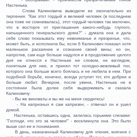
Настенька.
Слова Калиновича выводили ее окончательно из
терпения. "Как этот гордый и великий человек (в последнем
она тоже не сомневалась), этот гордый человек так мелочен,
что в восторге от приглашения какого-нибудь глупого,
напыщенного генеральского дома?" - думала она и дала
себе слово показывать ему невниманье и презренье, что,
может быть, и исполнила бы, если б Калинович показал хотя
маленькое раскаяние и сознание своей вины; но он,
напротив, сам еще больше надулся и в продолжение целого
дня не отнесся к Настеньке ни словом, ни взглядом,
понятным для нее, и принял тот холодно-вежливый тон,
которого она больше всего боялась и не любила в нем. При
подобной борьбе, конечно, всегда уступит тот, кто добрее и
больше любит. Вечером, после ужина, Настенька не в
состоянии была долее себя выдерживать и сказала
Калиновичу:
- Вы же виноваты и вы же на меня сердитесь!
- На капризных я сам капризен, - отвечал он и ушел
домой.
Настенька, оставшись одна, залилась горькими слезами:
"Господи, что это за человек!" - воскликнула она. Это было
выше сил ее и понимания.
В день, назначенный Калиновичу для чтения, княгиня с