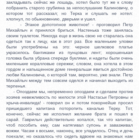
закладывать сейчас же лошадь, хотел было тут же к слову
побранить старого грубияна за непослушание Калиновичу, о
котором тот рассказал; но Терка и слушать не хотел:
хлопнул, по обыкновению, дверьми и ушел.
- Этакое допотопное животное! - проговорил Петр
Михайлыч и принялся бриться. Настенька тоже занялась
своим туалетом. Никогда еще в жизнь свою не старалась она
одеться так к лицу, как в этот раз. Все маленькие уловки
были употреблены на это: черное шелковое платье
украсилось бантиками из пунцовых лент; хорошенькая
головка была убрана спереди буклями, и надеты были очень
миленькие коралловые сережки; словом, она хотела в этом
гордом и напыщенном доме генеральши явиться достойною
любви Калиновича, о которой там, вероятно, уже знали. Петр
Михайлыч между тем совсем оделся и начинал выходить из
терпенья.
- Опоздаем мы, непременно опоздаем и сделаем против
хозяев невежливость по милости этой Настасьи Петровны и
хрыча-инвалида! - говорил он и потом покорнейше просил
пришедшего капитана поторопить каналью Терку. Тот,
конечно, сейчас же исполнил желание брата и пошел в
сарай. Гаврилыч действительно копался, так что капитан,
чтоб пособить ему, сам натягивал супонь и завазживал
вожжи. Часам к восьми, наконец, все уладилось. Отец и дочь
поехали; но оказалось что сидеть вдвоем на знакомых нам