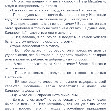
- Что ж, мы поедем или нет? - спросил Петр Михайлыч,
глядя с нетерпением ей в глаза.
- Вы - как хотите, а я не поеду, - отвечала Настенька.
- Полно, душа моя... - начал было старик, но у Настеньки
вдруг переменилось выражение лица. Она подумала:
"Нас приглашают на этот вечер - зачем? Вероятно, он сам
этого требовал и только не хотел нам сказать. О душка мой,
Калинович!.." - заключила она мысленно.
- Нет, папаша, я пошутила, я поеду: мне самой хочется
быть на этом вечере, - сказала она вслух.
Старик поцеловал ее в голову.
- Вот тебе за это! - проговорил он я потом, не зная от
удовольствия, что бы такое еще сделать, прибавил, потирая
руки и каким-то ребячески добродушным голосом:
- А что, не послать ли за Калиновичем? Вместе бы все и
отправились.
- Пошлите; только, пожалуйста, не от меня, - отвечала
Настенька.
Ей все еще хотелось хоть немного выдержать свой
характер. Посланный Терка возвратился и донес, что
Калиновича дома нет.
- Где ж это он? - спросил Петр Михайлыч.
- Да я ж почем знаю? - отвечал сердито инвалид и пошел
было на печь; но Петр Михайлыч, так как уж было часов
шесть, воротил его и, отдав строжайшее приказание