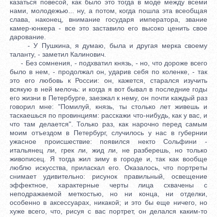
казаться повесой, как было это тогда в моде между всеми
нами, молодежью... ну, а потом, когда пошла эта всеобщая
слава, наконец, внимание государя императора, звание
камер-юнкера - все это заставило его высоко ценить свое
дарование.
- У Пушкина, я думаю, была и другая мерка своему
таланту, - заметил Калинович.
- Без сомнения, - подхватил князь, - но, что дороже всего
было в нем, - продолжал он, ударив себя по коленке, - так
это его любовь к России: он, кажется, старался изучить
всякую в ней мелочь: и когда я вот бывал в последние годы
его жизни в Петербурге, заезжал к нему, он почти каждый раз
говорил мне: "Помилуй, князь, ты столько лет живешь и
таскаешься по провинциям: расскажи что-нибудь, как у вас, и
что там делается". Только раз, как нарочно перед самым
моим отъездом в Петербург, случилось у нас в губернии
ужасное происшествие: появился некто Сольфини -
итальянец ли, грек ли, жид ли, не разберешь, но только
живописец. Я тогда жил зиму в городе и, так как вообще
люблю искусства, приласкал его. Оказалось, что портреты
снимает удивительно: рисунок правильный, освещение
эффектное, характерные черты лица схвачены с
неподражаемой меткостью, но ни конца, ни отделки,
особенно в аксессуарах, никакой; и это бы еще ничего, но
хуже всего, что, рисуя с вас портрет, он делался каким-то