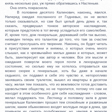
князь несколько раз, уж прямо обратившись к Настеньке.
Она опять покраснела.
В половине десятого Калинович, наконец, явился.
Наперед ожидая посланного от Годневых, он не велел
только сказываться, но сам был целый день дома и, так
сказать, предвкушал тонкое авторское наслаждение,
которым предстояло в тот вечер усладиться его самолюбию.
И, кроме того, дом генеральши, державший себя так высоко,
низведен теперь его талантом до того, что там за счастие
считают прослушать его творение. Наконец, он будет читать
в присутствии княгини и княжны, о которых очень много
слышал, как о чрезвычайно милых дамах и которых, может
быть, заинтересует как автор и человек. Все эти мысли и
ожидания повергли моего героя почти в лихорадочное
состояние; но сколько ему ни хотелось отправиться как
можно скорее к генеральше, хоть бы даже в начале
седьмого, он подавил в себе это чувство и, неторопливо
занявшись своим туалетом, вышел из квартиры в десятом
часу, желая тем показать, что из вежливости готов доставить
удовольствие обществу, но не торопится, потому что сам не
находит в этом особенного для себя наслаждения - словом,
желал поддержать тон. Лестницу и половину зала в доме
генеральши Калинович прошел тем спокойным и развязным
шагом, каким обыкновенно входят молодые люди в дома, где
привыкли их считать полубожками; но, увидев в зеркале