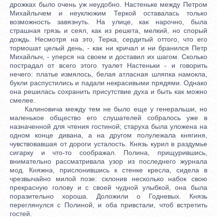
дрожках было очень уж неудобно. Настеньке между Петром
Михайлычем и неуклюжим Теркой оставалась только
возможность завязнуть. На улице, как нарочно, была
страшная грязь и сеял, как из решета, мелкий, но спорый
дождь. Несмотря на это, Терка, сердитый оттого, что его
тормошат целый день, - как ни кричал и ни бранился Петр
Михайлыч, - уперся на своем и доставил их шагом. Сколько
пострадал от всего этого туалет Настеньки - и говорить
нечего: платье измялось, белая атласная шляпка намокла,
букли распустились и падали некрасивыми прядями. Однако
она решилась сохранить присутствие духа и быть как можно
смелее.
Калиновича между тем не было еще у генеральши, но
маленькое общество его слушателей собралось уже в
назначенной для чтения гостиной; старуха была уложена на
одном конце дивана, а на другом полулежала княгиня,
чувствовавшая от дороги усталость. Князь курил в раздумье
сигарку и что-то соображал. Полина, прищурившись,
внимательно рассматривала узор из последнего журнала
мод. Княжна, прислонившись к стенке кресла, сидела в
чрезвычайно милой позе: склонив несколько набок свою
прекрасную голову и с своей чудной улыбкой, она была
поразительно хороша. Доложили о Годневых. Князь
переглянулся с Полиной, и оба привстали, чтоб встретить
гостей.