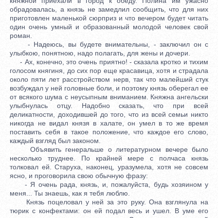
княжной приехали в город к обеду. Полина им ужасно
обрадовалась, а князь не замедлил сообщить, что для них
приготовлен маленькой сюрприз и что вечером будет читать
один очень умный и образованный молодой человек свой
роман.
- Надеюсь, вы будете внимательны, - заключил он с
улыбкою, понятною, надо полагать, для жены и дочери.
- Ах, конечно, это очень приятно! - сказала кротко и тихим
голосом княгиня, до сих пор еще красавица, хотя и страдала
около пяти лет расстройством нерв, так что малейший стук
возбуждал у ней головные боли, и поэтому князь оберегал ее
от всякого шума с неусыпным вниманием. Княжна ангельски
улыбнулась отцу. Надобно сказать, что при всей
деликатности, доходившей до того, что из всей семьи никто
никогда не видал князя в халате, он умел в то же время
поставить себя в такое положение, что каждое его слово,
каждый взгляд был законом.
Объявить генеральше о литературном вечере было
несколько труднее. По крайней мере с полчаса князь
толковал ей. Старуха, наконец, уразумела, хотя не совсем
ясно, и проговорила свою обычную фразу:
- Я очень рада, князь, и, пожалуйста, будь хозяином у
меня... Ты знаешь, как я тебя люблю.
Князь поцеловал у ней за это руку. Она взглянула на
тюрик с конфектами: он ей подал весь и ушел. В уме его