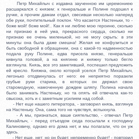
Петр Михайлыч с издавна заученною им церемониею
расшаркался с князем: к генеральше и Полине подошел к
ручке, а прочим дамам отдал, свесивши несколько наперед
обе руки, почтительный поклон. Что касается Настеньки, то -
боже мой! боже мой!.. Как я ни люблю мою героиню, сколько
ни признаю в ней ума, прекрасного сердца, сколько ни
признаю ее очень миленькой, но не могу скрыть: в эти
минуты она была даже смешна! Желая не конфузиться и
быть свободной в обращении, она с какой-то надменностью
подала руку Полине, едва присела князю, генеральше
кивнула головой, а на княгиню и княжну только бегло
взглянула. Князь, все это заметивший, поспешил предложить
ей кресло. Княжна, около которой уселся Петр Михайлыч,
легонько отодвинулась от него: ее неприятно поразили
грубые руки старика, в которых он держал свою
старомодную, намоченную дождем шляпу. Полина начала
было занимать Настеньку, но та опять ей отвечала как-то
свысока, хоть и с заметным усилием над собой.
- Нет еще нашего литератора, - заговорил князь, взглянув
на Настеньку. Она, сама того не чувствуя, вспыхнула.
- А мы, признаться, ваше сиятельство, - отвечал Петр
Михайлыч, - перед отъездом сюда посылали к господину
Калиновичу, однако его дома нет, и мы полагали, что он уж
здесь.
- Нет еще, нет; но он будет, непременно будет! - повторил