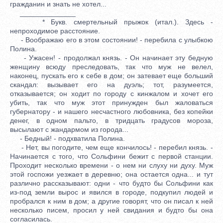
гражданин и знать не хотел...
______________
* Букв. смертельный прыжок (итал.). Здесь -
непроходимое расстояние.
- Воображаю его в этом состоянии! - перебила с улыбкою
Полина.
- Ужасен! - продолжал князь. - Он начинает эту бедную
женщину всюду преследовать, так что муж не велел,
наконец, пускать его к себе в дом; он затевает еще больший
скандал: вызывает его на дуэль; тот, разумеется,
отказывается; он ходит по городу с кинжалом и хочет его
убить, так что муж этот принужден был жаловаться
губернатору - и нашего несчастного любовника, без копейки
денег, в одном пальто, в тридцать градусов мороза,
высылают с жандармом из города...
- Бедный! - подхватила Полина.
- Нет, вы погодите, чем еще кончилось! - перебил князь. -
Начинается с того, что Сольфини бежит с первой станции.
Проходит несколько времени - о нем ни слуху ни духу. Муж
этой госпожи уезжает в деревню; она остается одна... и тут
различно рассказывают: одни - что будто бы Сольфини как
из-под земли вырос и явился в городе, подкупил людей и
пробрался к ним в дом; а другие говорят, что он писал к ней
несколько писем, просил у ней свидания и будто бы она
согласилась.