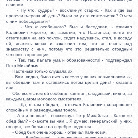
вечером.
- Ну что, сударь? - воскликнул старик. - Как и где вы
провели вчерашний день? Были ли у его сиятельства? О чем
с ним побеседовали?
- Что ж особенного? Был и беседовал, - отвечал
Калинович коротко, но, заметив, что Настенька, почти не
ответившая на его поклон, сидит надувшись, стал, в досаду
ей, хвалить князя и заключил тем, что он очень рад
знакомству с ним, потому что это решительно отрадный
человек в провинции.
- Так, так, палата ума и образованности! - подтверждал
Петр Михайлыч.
Настенька только слушала их.
- Вам, видно, было очень весело у ваших новых знакомых;
вы обедали там и оставались потом целый день! - сказала
она.
Обо всем этом ей сообщил капитан, следивший, видно, за
каждым шагом молодого смотрителя.
- Да, я там обедал, - отвечал Калинович совершенно
спокойным и равнодушным тоном.
- А я и не знал! - воскликнул Петр Михайлыч. - Каков же
обед был? - скажите вы нам... Я думаю, генеральский: у них,
говорят, все больше на серебре подается.
- Обед был очень хорош, - отвечал Калинович.
- Воображаю! - произнесла презрительным тоном