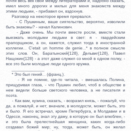
почти весь век свой между литераторами и, надобно сказать,
имел много дорогих и милых для меня знакомств между
этими людьми, - прибавил он, вздохнув.
Разговор на некоторое время прервался.
- С Пушкиным, ваше сиятельство, вероятно, изволили
быть знакомы? - начал Калинович.
- Даже очень. Мы почти вместе росли, вместе стали
выезжать молодыми людьми в свет: я - гвардейским
прапорщиком, а он, кажется, служил тогда в иностранной
коллегии... C'etait un homme de genie...* в полном смысле
этих слов. Он, Баратынский{128}, Дельвиг{128}, Павел
Нащокин{128} - а этот даже служил со мной в одном полку, -
все это были молодые люди одного кружка.
______________
* Это был гений... (франц.).
- Я не помню, где-то читала, - вмешалась Полина,
прищуривая глаза, - что Пушкин любил, чтоб в обществе в
нем видели больше светского человека, а не писателя и
поэта.
- Как вам, кузина, сказать, - возразил князь, - пожалуй, что
да, а пожалуй, и нет; вначале, в молодости, может быть, это
и было. Я его встречал, кроме Петербурга, в Молдавии и в
Одессе, наконец, знал эту даму, в которую он был влюблен, -
и это была прелестнейшая женщина, каких когда-либо
создавал божий мир; ну, тогда, может быть, он желал