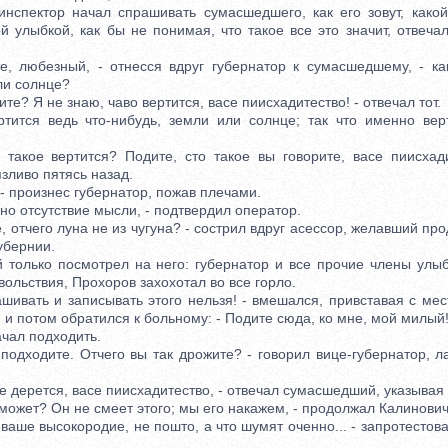
ектор начал спрашивать сумасшедшего, как его зовут, какой 
й улыбкой, как бы не понимая, что такое все это значит, отвечал
юбезный, - отнесся вдруг губернатор к сумасшедшему, - как
ли солнце?
е? Я не знаю, чаво вертится, васе пиисхадитество! - отвечал тот.
ся ведь что-нибудь, земли или солнце; так что именно верт
ое вертится? Подите, сто такое вы говорите, васе пиисхадит
зливо пятясь назад.
 произнес губернатор, пожав плечами.
о отсутствие мысли, - подтвердил оператор.
отчего луна не из чугуна? - сострил вдруг асессор, желавший пр
убернии.
ько посмотрел на него: губернатор и все прочие члены улыб
вольствия, Прохоров захохотал во все горло.
ивать и записывать этого нельзя! - вмешался, привставая с мест
и потом обратился к больному: - Подите сюда, ко мне, мой милый
чал подходить.
дходите. Отчего вы так дрожите? - говорил вице-губернатор, ла
 дерется, васе пиисхадитество, - отвечал сумасшедший, указывая 
ожет? Он не смеет этого; мы его накажем, - продолжал Калинович
ше высокородие, не пошто, а что шумят оченно... - запротестов