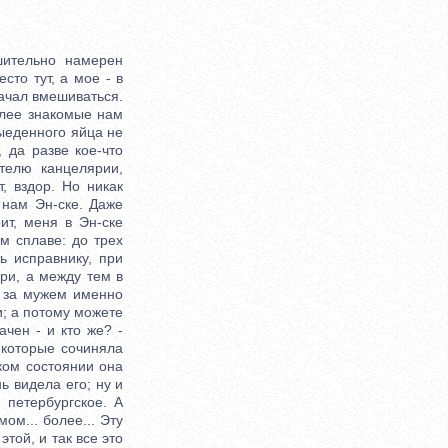
ительно намерен
сто тут, а мое - в
начал вмешиваться.
олее знакомые нам
ыеденного яйца не
 да разве кое-что
телю канцелярии,
, вздор. Но никак
 нам Эн-ске. Даже
ит, меня в Эн-ске
ом сплаве: до трех
ь исправнику, при
ари, а между тем в
а за мужем именно
; а потому можете
ачен - и кто же? -
 которые сочиняла
ком состоянии она
ь видела его; ну и
о петербургское. А
ом... более... Эту
этой, и так все это