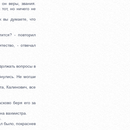
он веры, звания.
 тот, но ничего не
 вы думаете, что
ится? - повторил
ество, - отвечал
одолжать вопросы в
нулись. Не могши
а, Калинович, все
!
сково беря его за
на вахмистра.
.
ал было, покраснев