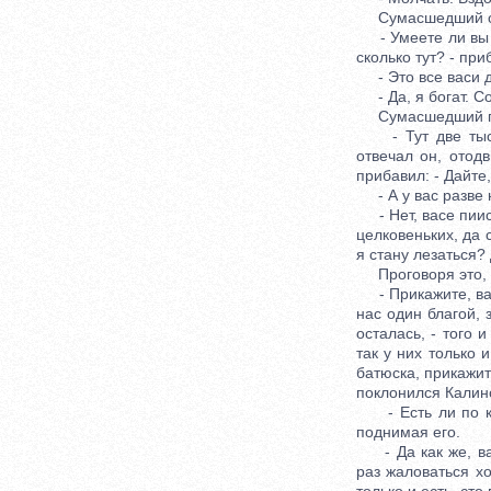
Сумасшедший ороб
- Умеете ли вы сч
сколько тут? - пр
- Это все васи де
- Да, я богат. Со
Сумасшедший поч
- Тут две тысячи
отвечал он, отод
прибавил: - Дайте,
- А у вас разве н
- Нет, васе пиисх
целковеньких, да 
я стану лезаться? 
Проговоря это, Я
- Прикажите, васе
нас один благой, 
осталась, - того 
так у них только 
батюска, прикажит
поклонился Калино
- Есть ли по кра
поднимая его.
- Да как же, вас
раз жаловаться хо