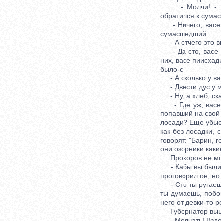
- Молчи! - прои
обратился к сумас
- Ничего, васе пи
сумасшедший.
- А отчего это вы
- Да сто, васе пи
них, васе пиисхад
было-с.
- А сколько у вас
- Двести дус у ме
- Ну, а хлеб, ска
- Где уж, васе п
попавший на свой т
лосади? Еще убьют 
как без лосадки, 
говорят: "Барин, г
они озорники какие
Прохоров не мог
- Кабы вы были не
проговорил он; н
- Сто ты ругаешьс
ты думаешь, побою
него от девки-то 
Губернатор выше
- Молчать! Вздор