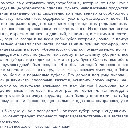
помотал ему открывать злоупотребления, которые от него, как 
ходка вице-губернатора сделала, однако, невозможным продолжать
ении назначено было свидетельство в умственных способностях 
атайству наследников, содержался уже в сумасшедшем доме. По
натор, по разного рода отношениям к претендентам-родственникам
е и, конечно, приехал сам на свидетельство. Из прочих лиц явили
тор, с крестом на шее, и длинный, из немцев, и с какими-то оже
, верные всегда и во всем рабы губернаторские, вошли в присут
тельно и заняли свои места. Вслед за ними пришел прокурор, мо
танцевавший на всех губернаторских балах польку-мазурку; но из
едводитель тоже; по уважению своему к начальнику губернии, все
только губернатор подпишет, там и их рука будет. Словом, все обст
ов сумасшедший был введен. Это был молодой человек с кр
им черепом, со впалой грудью и с выдавшимся животом, в байк
нном белье и порыжелых туфлях. Его держал под руку высочай
лица вахмистр, способный, кажется, усмирить сотню чертей, не 
кромно сопровождала знакомая уж нам фигура Прохорова, кот
ственников и который на этот раз не горланил, как некогда 
под мышкой ваточную фуражку, стал было у притолоки; но губ
 ему сесть, и Прохоров, щепетильно и едва касаясь краешка, усе
был уже у нас в переделке! - отнесся губернатор к сидевшему 
- Но сенат требует вторичного пересвидетельствования и заставл
рую песню.
 читал все дело, - отвечал Калинович.