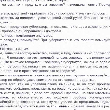
 прогнали, ей-богу-с! "Пошла вон", говорят.
вы, что и пред кем вы говорите? - вмешался опять Прохор
 его; довольно! - прибавил губернатор повелительным голосом.
лезными щипцами, ухватил своей левой рукой больного за лок
, увел.
е, - продолжал губернатор, - я остаюсь при старом заключении, 
 - прибавил он, обращаясь к докторам.
олном, - подтвердил инспектор.
ассудок, помилуйте! При губернаторе и что говорит: помилуйт
оров.
согласны с этим.
, ваше превосходительство, значит, я буду совершенно противопо
ч. - Я полагаю, что этот молодой человек совершенно в полном ра
 Что вы такое говорите? - воскликнул губернатор, как бы не веря 
 повторил Калинович, не изменяя гона, - а потому полагаю, ч
 и грешно и противозаконно: это варварство!
не глупорожденные также отнесены к сумасшедшим, - заметил был
ор не обратил даже внимания на его слова и продолжал:
я того, как он управлял своим имением, то об этом произвес
нского собрания, представить на решение сената. Но, так как из с
сь скот и, наконец, в деле есть просьбы крестьян на стеснительн
ников, то обстоятельство это подлежит особому исследова
жайшей ответственности, потому что усилие их представить недал
тем чтоб засадить его в дом умалишенных и самим между тем рас