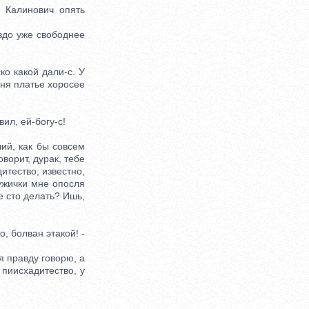
 Калинович опять
аздо уже свободнее
ко какой дали-с. У
еня платье хоросее
ил, ей-богу-с!
ий, как бы совсем
оворит, дурак, тебе
дитество, известно,
Мужички мне опосля
не сто делать? Ишь,
, болван этакой! -
я правду говорю, а
 пиисхадитество, у