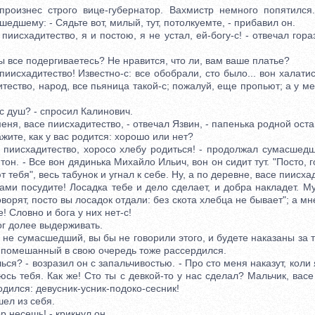
знес строго вице-губернатор. Вахмистр немного попятился.
шедшему: - Сядьте вот, милый, тут, потолкуемте, - прибавил он.
исхадитество, я и постою, я не устал, ей-богу-с! - отвечал гор
 все подергиваетесь? Не нравится, что ли, вам ваше платье?
исхадитество! Известно-с: все обобрали, сто было... вон халатис
итество, народ, все пьяница такой-с; пожалуй, еще пропьют; а у м
 душ? - спросил Калинович.
ня, васе пиисхадитество, - отвечал Язвин, - папенька родной остав
жите, как у вас родится: хорошо или нет?
иисхадитество, хоросо хлебу родиться! - продолжал сумасшедш
он. - Все вон дядинька Михайло Ильич, вон он сидит тут. "Посто, г
тебя", весь табунок и угнал к себе. Ну, а по деревне, васе пиисха
сами посудите! Лосадка тебе и дело сделает, и добра накладет. 
оворят, посто вы лосадок отдали: без скота хлебца не бывает"; а м
! Словно и бога у них нет-с!
 долее выдерживать.
 сумасшедший, вы бы не говорили этого, и будете наказаны за то
о помешанный в свою очередь тоже рассердился.
я? - возразил он с запальчивостью. - Про сто меня наказут, коли 
сь тебя. Как же! Сто ты с девкой-то у нас сделал? Мальчик, васе
родился: девусник-усник-подоко-сесник!
л из себя.
 несешь! - крикнул он.