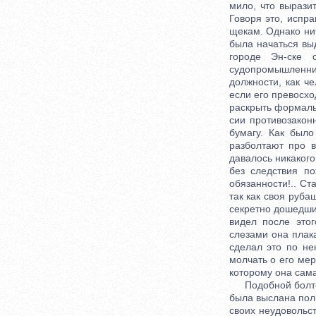
мило, что вырази
Говоря это, испр
щекам. Однако нич
была начаться выд
городе Эн-ске 
судопромышленни
должности, как ч
если его превосхо
раскрыть формаль
сии противозаконн
бумагу. Как было
разболтают про 
давалось никакого
без следствия п
обязанности!.. С
так как своя руба
секретно дошедши
видел после этог
слезами она плака
сделал это по не
молчать о его мер
которому она сама
Подобной болтовн
была выслана поли
своих неудовольс