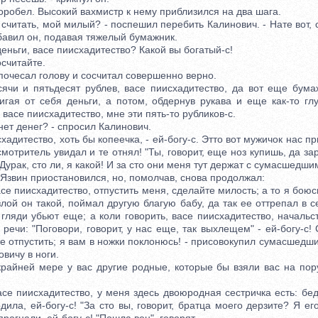
ел. Высокий вахмистр к нему приблизился на два шага.
итать, мой милый? - поспешил перебить Калинович. - Нате вот, с
ибавил он, подавая тяжелый бумажник.
ньги, васе пиисхадитество? Какой вы богатый-с!
считайте.
есал голову и сосчитал совершенно верно.
 и пятьдесят рублев, васе пиисхадитество, да вот еще бумаж
вигая от себя деньги, а потом, обдернув рукава и еще как-то гл
 васе пиисхадитество, мне эти пять-то рубликов-с.
ет денег? - спросил Калинович.
адитество, хоть бы копеечка, - ей-богу-с. Этто вот мужичок нас п
смотритель увидал и те отнял! "Ты, говорит, еще ноз купишь, да за
Дурак, сто ли, я какой! И за сто они меня тут держат с сумасшедши
звин приостановился, но, помолчав, снова продолжал:
 пиисхадитество, отпустить меня, сделайте милость; а то я боюсь,
злой он такой, поймал другую благую бабу, да так ее оттрепал в с
и гляди убьют еще; а коли говорить, васе пиисхадитество, начальс
и речи: "Поговори, говорит, у нас еще, так выхлещем" - ей-богу-с!
е отпустить; я вам в ножки поклонюсь! - присовокупил сумасшедш
вичу в ноги.
йней мере у вас другие родные, которые бы взяли вас на порук
е пиисхадитество, у меня здесь двоюродная сестричка есть: бед
дила, ей-богу-с! "За сто вы, говорит, братца моего дерзите? Я его