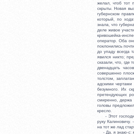
желал, чтоб тот 
скрыты. Новая вы
губернском правл
который, по ход
знала, что губер
деле живое участи
кривошейка-инспек
оператор. Оба они
поклонились почти
до упаду всегда 
явился никто; пр
сказали, что, где 
двенадцать час
совершенно плоск
толстом, заплата
адскими чертами 
безумного. Их с
претендующих род
смиренно, держа 
головы предложил
кресло.
- Этот господин 
руку Калиновичу. 
на тот же лад ста
- Да, я знаю-с: я