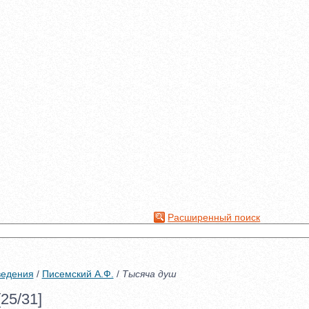
Расширенный поиск
ведения
/
Писемский А.Ф.
/
Тысяча душ
25/31]