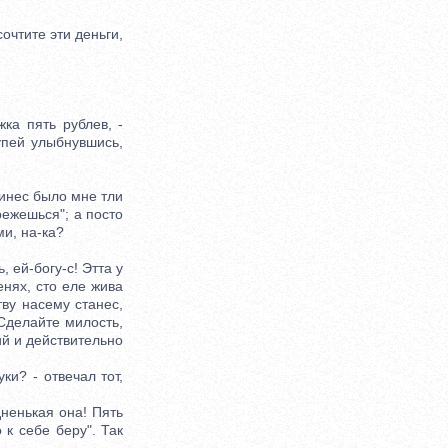
очтите эти деньги,
ка пять рублев, -
упей улыбнувшись,
ринес было мне тли
режешься"; а посто
ми, на-ка?
 ей-богу-с! Этта у
енях, сто еле жива
тву насему станес,
 Сделайте милость,
ий и действительно
и? - отвечал тот,
ненькая она! Пять
 к себе беру". Так