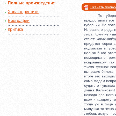
Полные произведения
Скачать полно
Характеристики
- По губернско
предоставить все 
Биографии
губернии. Но пото
Критика
Из разного рода 
лица. Кому не из
стоют: каких-ниб
придется сорват
подмазать в губе
нельзя было этог
помещики с тремя
исправником, так 
тысяч гусянок вс
выправке билета, 
итоге это выходи
сама мадам испра
судить о чувствах
душка Калинович!
некогда про него
всем и каждому го
тогда уж в лице у
милушка-то жена е
любовь ихную... вс