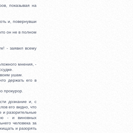
ов, показывая на
оть и, повернувши
что он не в полном
е! - заявил всему
ложного мнения, -
ссудке.
своим ушам.
то держать его в
о прокурор.
ти дознание и, с
лов его видно, что
ые и разорительные
нию - и виновных
ьнего человека за
хищать и разорять