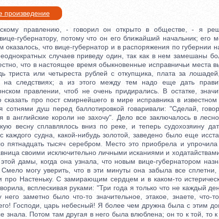
е произведение
му правлению, - говорил он открыто в обществе, - я реш
вице-губернатору, потому что он его ближайший начальник; его ме
м оказалось, что вице-губернатор и в распоряжения по губернии 
неоднократных случаев приведу один, так как в нем замешаны б
вестно, что в настоящее время обыкновенные исправничьи места в
удь триста или четыреста рублей с откупщика, плата за лошадей,
ь на следствиях; а из этого между тем надо еще дать прави
рнском правлении, чтоб не очень придирались. В остатке, значит
о сказать про пост смирнейшего в мире исправника в известном
 сотнями душ перед баллотировкой говаривали: "Сделай, говор
я в английские короли не захочу". Дело все заключалось в лесн
якую весну сплавлялось вниз по реке, и теперь судохозяину дат
с каждого судна, какой-нибудь золотой, заведено было еще исст
ло пятнадцать тысяч серебром. Место это приобрела и упрочил
вница своими исключительно личными исканиями и ходатайствами
 этой дамы, когда она узнала, что новым вице-губернатором назн
 Смело могу уверить, что в эти минуты она забыла все сплетни,
 и про Настеньку. С замирающим сердцем и в каком-то истеричес
ворила, всплескивая руками: "Три года я только что не каждый ден
 него заметно было что-то значительное, этакое, знаете, что-т
го! Господи, царь небесный! Я более чем дружна была с этим дом
е знала. Потом там другая в него была влюблена; он то к той, то к 