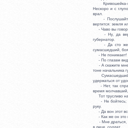
Кривошейка-инсп
Нескоро и с глупо
врал.
- Послушайте, л
вертится: земля и
- Чаво вы говорит
- Ну, да вертит
губернатор.
- Да сто же так
сумасшедший, боя
- Не понимает! -
- По глазам видн
- А скажите мне, 
тоне начальника г
Сумасшедший тол
удержаться от удо
- Нет, так спраш
время молчавший, 
Тот трусливо на
- Не бойтесь; по
руку.
- Да вон этот все
- Как же он это м
- Мне драться, ва
в лице, солдат.