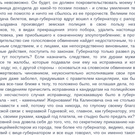
ть невозможно. Он будет, он должен покровительствовать моему 
авница доходила до какой-то поэзии похвал - и слезы умиления т
то не помогло и ничто не сбылось из ее пророчеств. Великим по
ача билетов, вице-губернатор вдруг вошел к губернатору с рапорт
сыздавна производит земская полиция в свою пользу не
ков, то, в видах прекращения этого побора, удалить настояще
еловека, уже приобыкшего к означенному злоупотреблению; в про
дительство сие голословное обвинение найдет недостаточным, то 
ным следствием, и с лицами, как непосредственно виновными, т
ые действия, поступить по законам. Губернатор только развел р
 тут поступить? Если назначить следствие, то эти дураки муж
все те жалобы, которые подавали они ему на исправника и кот
 ходу; но, с другой стороны - основаться на словесном обвинении 
ожертвовать чиновником, неукоснительно исполнявшим свои пр
тарик даже заболел, придумывая с правителем канцелярии, как бы
шка все-таки ближе к телу, то положено было, не оглашая дела, по
м сведениям причислить исправника к кандидатам на полицейские
о несчастного случая исправницу, прискакавшую было в губер
ла - нет, - каменьями! Жерновами! На Калиновича она не стольк
нависти к ней, потому что она никогда, по глупому своему благо
зкой связи с мерзавкой Годневой; но, главное, как губернатору, эт
, своими руками, каждый год платила, не стыдно было предать их?.
ей она довела себя до того, что, по секретному приказанию нач
цеймейстером из города, тем более что губернатор, видимо, еще
твий с вице-губернатором и все еще говорил, что он именно тако