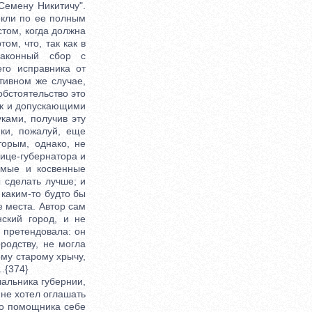
Семену Никитичу".
екли по ее полным
стом, когда должна
ом, что, так как в
законный сбор с
го исправника от
тивном же случае,
обстоятельство это
ак и допускающими
уками, получив эту
ики, пожалуй, еще
орым, однако, не
вице-губернатора и
ямые и косвенные
 сделать лучше; и
 каким-то будто бы
 места. Автор сам
нский город, и не
о претендовала: он
родству, не могла
ому старому хрычу,
.{374}
альника губернии,
 не хотел оглашать
го помощника себе