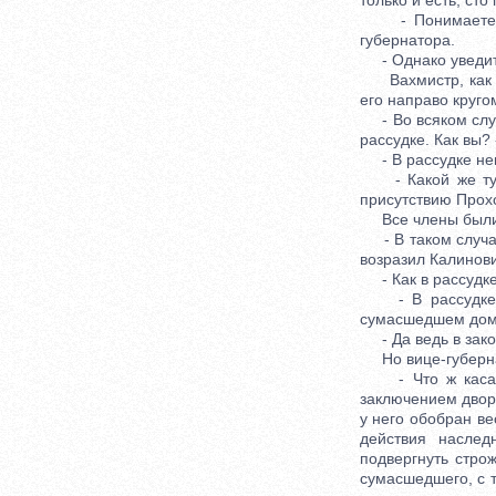
только и есть, сто
- Понимаете ли 
губернатора.
- Однако уведите
Вахмистр, как же
его направо кругом
- Во всяком случа
рассудке. Как вы?
- В рассудке неп
- Какой же тут р
присутствию Прох
Все члены были 
- В таком случае
возразил Калинови
- Как в рассудке?
- В рассудке, -
сумасшедшем доме
- Да ведь в зако
Но вице-губернат
- Что ж касаетс
заключением дворя
у него обобран ве
действия наслед
подвергнуть стро
сумасшедшего, с 