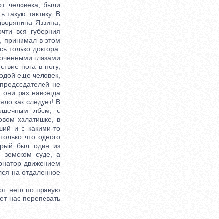
от человека, были
 такую тактику. В
дворянина Язвина,
чти вся губерния
, принимал в этом
сь только доктора:
сточенными глазами
ствие нога в ногу,
лодой еще человек,
 председателей не
 они раз навсегда
ояло как следует! В
ошечным лбом, с
овом халатишке, в
ший и с какими-то
только что одного
орый был один из
в земском суде, а
ернатор движением
лся на отдаленное
от него по правую
яет нас перепевать