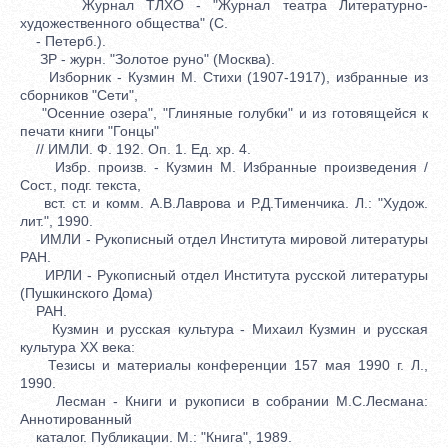
Журнал ТЛХО - "Журнал театра Литературно-
художественного общества" (С.
- Петерб.).
ЗР - журн. "Золотое руно" (Москва).
Изборник - Кузмин М. Стихи (1907-1917), избранные из
сборников "Сети",
"Осенние озера", "Глиняные голубки" и из готовящейся к
печати книги "Гонцы"
// ИМЛИ. Ф. 192. Оп. 1. Ед. хр. 4.
Избр. произв. - Кузмин М. Избранные произведения /
Сост., подг. текста,
вст. ст. и комм. А.В.Лаврова и Р.Д.Тименчика. Л.: "Худож.
лит.", 1990.
ИМЛИ - Рукописный отдел Института мировой литературы
РАН.
ИРЛИ - Рукописный отдел Института русской литературы
(Пушкинского Дома)
РАН.
Кузмин и русская культура - Михаил Кузмин и русская
культура XX века:
Тезисы и материалы конференции 157 мая 1990 г. Л.,
1990.
Лесман - Книги и рукописи в собрании М.С.Лесмана:
Аннотированный
каталог. Публикации. М.: "Книга", 1989.