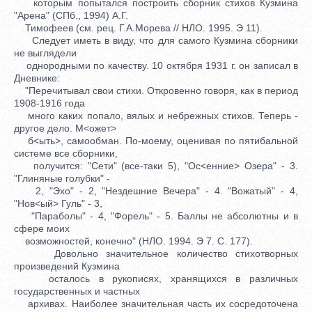
которым попытался построить сборник стихов Кузмина
"Арена" (СПб., 1994) А.Г.
Тимофеев (см. рец. Г.А.Морева // НЛО. 1995. Э 11).
Следует иметь в виду, что для самого Кузмина сборники
не выглядели
однородными по качеству. 10 октября 1931 г. он записал в
Дневнике:
"Перечитывал свои стихи. Откровенно говоря, как в период
1908-1916 года
много каких попало, вялых и небрежных стихов. Теперь -
другое дело. М<ожет>
б<ыть>, самообман. По-моему, оценивая по пятибальной
системе все сборники,
получится: "Сети" (все-таки 5), "Ос<енние> Озера" - 3.
"Глиняные голубки" -
2, "Эхо" - 2, "Нездешние Вечера" - 4. "Вожатый" - 4,
"Нов<ый> Гуль" - 3,
"Параболы" - 4, "Форель" - 5. Баллы не абсолютны и в
сфере моих
возможностей, конечно" (НЛО. 1994. Э 7. С. 177).
Довольно значительное количество стихотворных
произведений Кузмина
осталось в рукописях, хранящихся в различных
государственных и частных
архивах. Наиболее значительная часть их сосредоточена