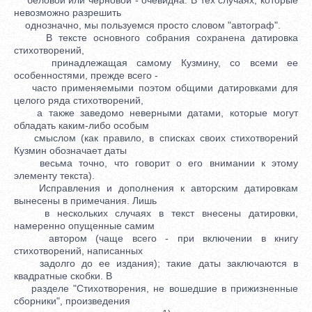
невозможно разрешить
однозначно, мы пользуемся просто словом "автограф".
В тексте основного собрания сохранена датировка
стихотворений,
принадлежащая самому Кузмину, со всеми ее
особенностями, прежде всего -
часто применяемыми поэтом общими датировками для
целого ряда стихотворений,
а также заведомо неверными датами, которые могут
обладать каким-либо особым
смыслом (как правило, в списках своих стихотворений
Кузмин обозначает даты
весьма точно, что говорит о его внимании к этому
элементу текста).
Исправления и дополнения к авторским датировкам
вынесены в примечания. Лишь
в нескольких случаях в текст внесены датировки,
намеренно опущенные самим
автором (чаще всего - при включении в книгу
стихотворений, написанных
задолго до ее издания); такие даты заключаются в
квадратные скобки. В
разделе "Стихотворения, не вошедшие в прижизненные
сборники", произведения