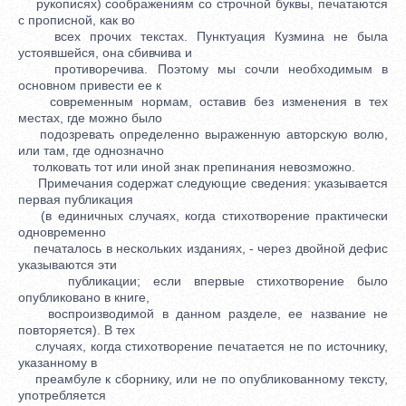
рукописях) соображениям со строчной буквы, печатаются
с прописной, как во
всех прочих текстах. Пунктуация Кузмина не была
устоявшейся, она сбивчива и
противоречива. Поэтому мы сочли необходимым в
основном привести ее к
современным нормам, оставив без изменения в тех
местах, где можно было
подозревать определенно выраженную авторскую волю,
или там, где однозначно
толковать тот или иной знак препинания невозможно.
Примечания содержат следующие сведения: указывается
первая публикация
(в единичных случаях, когда стихотворение практически
одновременно
печаталось в нескольких изданиях, - через двойной дефис
указываются эти
публикации; если впервые стихотворение было
опубликовано в книге,
воспроизводимой в данном разделе, ее название не
повторяется). В тех
случаях, когда стихотворение печатается не по источнику,
указанному в
преамбуле к сборнику, или не по опубликованному тексту,
употребляется