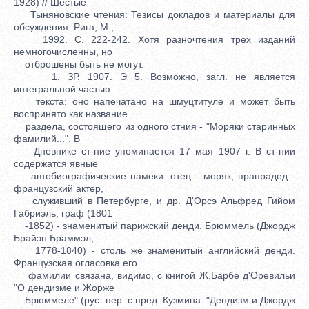
1928) // Шестые
Тыняновские чтения: Тезисы докладов и материалы для
обсуждения. Рига; М.,
1992. С. 222-242. Хотя разночтения трех изданий
немногочисленны, но
отброшены быть не могут.
1. ЗР. 1907. Э 5. Возможно, загл. не является
интегральной частью
текста: оно напечатано на шмуцтитуле и может быть
воспринято как название
раздела, состоящего из одного стния - "Моряки старинных
фамилий...". В
Дневнике ст-ние упоминается 17 мая 1907 г. В ст-нии
содержатся явные
автобиографические намеки: отец - моряк, прапрадед -
французский актер,
служивший в Петербурге, и др. Д'Орсэ Альфред Гийом
Габриэль, граф (1801
-1852) - знаменитый парижский денди. Брюммель (Джордж
Брайэн Браммэл,
1778-1840) - столь же знаменитый английский денди.
Французская огласовка его
фамилии связана, видимо, с книгой Ж.Барбе д'Оревильи
"О дендизме и Жорже
Брюммеле" (рус. пер. с пред. Кузмина: "Дендизм и Джордж