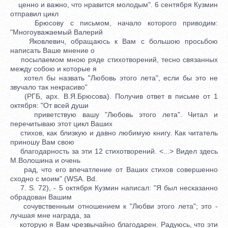
ценно и важно, что нравится молодым". 6 сентября Кузмин
отправил цикл
Брюсову с письмом, начало которого приводим:
"Многоуважаемый Валерий
Яковлевич, обращаюсь к Вам с большою просьбою
написать Ваше мнение о
посылаемом мною ряде стихотворений, тесно связанных
между собою и которые я
хотел бы назвать "Любовь этого лета", если бы это не
звучало так некрасиво"
(РГБ, арх. В.Я.Брюсова). Получив ответ в письме от 1
октября: "От всей души
приветствую вашу "Любовь этого лета". Читал и
перечитываю этот цикл Ваших
стихов, как близкую и давно любимую книгу. Как читатель
приношу Вам свою
благодарность за эти 12 стихотворений. <...> Видел здесь
М.Волошина и очень
рад, что его впечатление от Ваших стихов совершенно
сходно с моим" (WSA. Bd.
7. S. 72), - 5 октября Кузмин написал: "Я был несказанно
обрадован Вашим
сочувственным отношением к "Любви этого лета"; это -
лучшая мне награда, за
которую я Вам чрезвычайно благодарен. Радуюсь, что эти