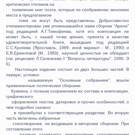
критических откликов на
появление книг поэта, которые из соображении экономии
места в предлагаемом
томе не могут быть представлены. Добросовестно
откомментирован уже упоминавшийся нами сборник "Арена"
под редакцией А.Г.Тимофеева, хотя его композиция не
может быть, с нашей точки зрения, принята в качестве
удовлетворительной. Книги, вышедшие под редакцией
С.С.Куняева (Ярославль, 1989; иной вариант - М., 1990) и
Е.В.Ермиловой (М., 1989), научной ценностью не обладают
(см. рецензию Л.Селезнева // "Вопросы литературы". 1990. Э
6).
Настоящее издание состоит из двух больших частей. В
первую, условно
называемую "Основным собранием", вошли
прижизненные поэтические сборники
Кузмина, с полным сохранением их состава и композиции,
графического
оформления текстов, датировок и прочих особенностей, о
чем подробно сказано
в преамбулах к соответствующим разделам. Во вторую
часть включены избранные
стихотворения, не входившие в авторские сборники. При
составлении этого
раздела отдавалось предпочтение стихотворениям