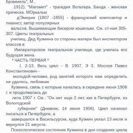
Брэммель", М.,
1912). "Магомет" - трагедия Вольтера. Банда - женская
прическа. МОркалью
д'Эмерик (1807 -1855) - французский композитор и
пианист, автор популярных
вальсов. Вышивающие бисером кошельки. См. ст-ния 305-
307. Цветы театральных
училищ. Дед Кузмина со стороны матери был инспектором
классов в
Императорском театральном училище, где училась его
будущая жена.
* ЧАСТЬ ПЕРВАЯ *
I. 2-13. Весь цикл - В. 1907. Э 3. Мослов Павел
Константинович -
молодой-человек, род занятий которого нам определить
не удалось, любовник
Кузмина, связь с которым началась в середине июня 1906
г. и продолжалась до
лета 1907 г. См.: "Он нет еще 2 лет, как в Петербурге, из
Вологодской
губернии" (Дневник, 14 июня 1906). Цикл начинал
писаться в Петербурге, а
завершался в Васильсурске, куда Кузмин уехал 13 июля и
вернулся 21 августа.
Психологическое состояние Кузмина в дни создания цикла