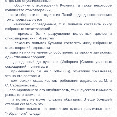
отдельно опубликованные
сборники стихотворений Кузмина, а также некоторое
количество стихотворений,
в эти сборники не входивших. Такой подход к составлению
тома представляется
наиболее оправданным, т. к. попытка составить книгу
избранных стихотворений
привела бы к разрушению целостных циклов и
стихотворных книг. Известно
несколько попыток Кузмина составить книгу избранных
стихотворений, однако ни
одна из них не является собственно авторским замыслом:
единственный сборник,
доведенный до рукописи (Изборник {Список условных
сокращений, принятых в
примечаниях, см. на с. 686-688}), отчетливо показывает,
что на его составе и
композиции сказались как требования издательства М. и
С. Сабашниковых,
планировавшего его опубликовать, так и русского книжного
рынка того времени,
а потому не может служить образцом. В еще большей
степени сказались эти
обстоятельства на нескольких планах различных книг
"избранного", следуя