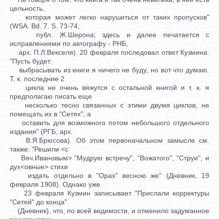
цельность,
которая может легко нарушиться от таких пропусков"
(WSA. Bd. 7. S. 73-74;
публ. Ж.Шерона; здесь и далее печатается с
исправлениями по автографу - РНБ,
арх. П.Л.Векселя). 20 февраля последовал ответ Кузмина:
"Пусть будет:
выбрасывать из книги я ничего не буду, но вот что думаю.
Т. к. последние 2
цикла не очень вяжутся с остальной книгой и т. к. я
предполагаю писать еще
несколько тесно связанных с этими двумя циклов, не
помещать их в "Сетях", а
оставить для возможного потом небольшого отдельного
издания" (РГБ, арх.
В.Я.Брюсова). Об этом первоначальном замысле см.
также: "Решили <с
Вяч.Ивановым> "Мудрую встречу", "Вожатого", "Струи", и
дух<овные> стихи
издать отдельно в "Орах" весною же" (Дневник, 19
февраля 1908). Однако уже
23 февраля Кузмин записывает "Прислали корректуры
"Сетей" до конца"
(Дневник), что, по всей видимости, и отменило задуманное