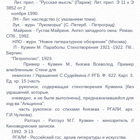
Лит. прил. - "Русская мысль" (Париж): Лит. прил. Э 11 к Э
3852 от 2
ноября 1990.
ЛН - Лит. наследство (с указанием тома).
Лук. - журн. "Лукоморье" (С.-Петерб. - Петроград).
Майринк - Густав Майринк. Ангел западного окна: Роман.
СПб., 1992.
НЛО - журн. "Новое литературное обозрение" (Москва).
П - Кузмин М. Параболы: Стихотворения 1921 -1922. Пб.;
Берлин:
"Петрополис", 1923.
Пример - Кузмин М., Князев Всеволод. Пример
влюбленным: Стихи для
немногих / Украшения С.Судейкина // РГБ. Ф. 622. Карт. 3.
Ед. хр. 15 (часть
рукописи, содержащая стихотворения Кузмина [без
украшений, которые,
очевидно, и не были выполнены], предназначавшейся для
изд-ва "Альциона";
часть рукописи со стихами Князева - РГАЛИ, арх.
Г.И.Чулкова).
Ратгауз - Ратгауз М.Г. Кузмин - кинозритель //
Киноведческие записки.
1992. Э 13.
РГАЛИ - Российский гос. архив литературы и искусства.