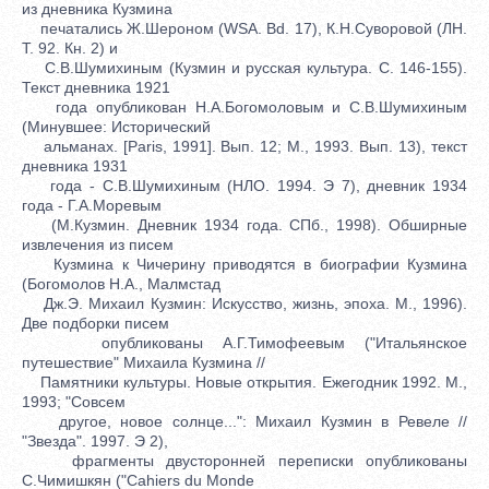
из дневника Кузмина
печатались Ж.Шероном (WSA. Bd. 17), К.Н.Суворовой (ЛН.
Т. 92. Кн. 2) и
С.В.Шумихиным (Кузмин и русская культура. С. 146-155).
Текст дневника 1921
года опубликован Н.А.Богомоловым и С.В.Шумихиным
(Минувшее: Исторический
альманах. [Paris, 1991]. Вып. 12; М., 1993. Вып. 13), текст
дневника 1931
года - С.В.Шумихиным (НЛО. 1994. Э 7), дневник 1934
года - Г.А.Моревым
(М.Кузмин. Дневник 1934 года. СПб., 1998). Обширные
извлечения из писем
Кузмина к Чичерину приводятся в биографии Кузмина
(Богомолов Н.А., Малмстад
Дж.Э. Михаил Кузмин: Искусство, жизнь, эпоха. М., 1996).
Две подборки писем
опубликованы А.Г.Тимофеевым ("Итальянское
путешествие" Михаила Кузмина //
Памятники культуры. Новые открытия. Ежегодник 1992. М.,
1993; "Совсем
другое, новое солнце...": Михаил Кузмин в Ревеле //
"Звезда". 1997. Э 2),
фрагменты двусторонней переписки опубликованы
С.Чимишкян ("Cahiers du Monde