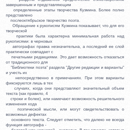
завершенным и представляющим
определенные этапы творчества Кузмина. Более полно
представлено
послеоктябрьское творчество поэта.
Обращение к рукописям Кузмина показывает, что для его
творческой
практики была характерна минимальная работа над
рукописями: в черновых
автографах правка незначительна, а последний ее слой
практически совпадает с
печатными редакциями. Это дает возможность отказаться
от традиционного для
"Библиотеки поэта" раздела "Другие редакции и варианты"
и учесть их
непосредственно в примечаниях. При этом варианты
фиксируются лишь в тех
случаях, когда они представляют значительный объем
текста (как правило, 4
строки и более), или намечают возможность решительного
изменения хода
поэтической мысли, или могут свидетельствовать о
возможных дефектах
основного текста. Следует отметить, что далеко не всегда
функция автографа -
беловой или черновой - очевидна. В тех случаях, которые