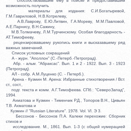
способствовавшим ему в поиске и предоставившим
возможность получить
материалы для издания: С.И.Богатыревой,
Г.М.Гавриловой, Н.В.Котрелеву,
А.В.Лаврову, Е.Ю.Литвин, Г.А.Мореву, М.М.Павловой,
А.Е.Парнису, В.Н.Сажину,
М.В.Толмачеву, Л.М.Турчинскому. Особая благодарность -
АТ.Тимофееву,
рецензировавшему рукопись книги и высказавшему ряд
важных замечаний.
Список условных сокращений
А - журн. "Аполлон" (С.-Петерб.-Петроград).
Абр. - альм. "Абраксас". Вып. 1 и 2 - 1922. Вып. 3 - 1923
(Петроград).
АЛ - собр. А.М.Луценко (С. - Петерб.).
Арена - Кузмин М. Арена: Избранные стихотворения / Вст.
ст., сост.,
подг. текста и комм. А.Г.Тимофеева. СПб.: "СевероЗапад",
1994.
Ахматова и Кузмин - Тименчик Р.Д., Топоров В.Н., Цивьян
Т.В. Ахматова и
Кузмин // "Russian Literature". 1978. Vol. VI. Э 3.
Бессонов - Бессонов П.А. Калеки перехожие: Сборник
стихов и
исследование. М., 1861. Вып. 1-3 (с общей нумерацией