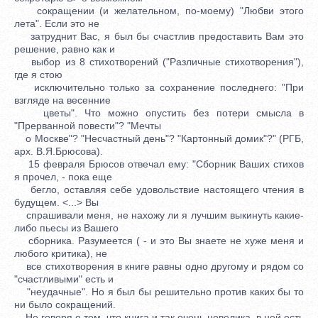
сокращении (и желательном, по-моему) "Любви этого
лета". Если это не
затруднит Вас, я был бы счастлив предоставить Вам это
решение, равно как и
выбор из 8 стихотворений ("Различные стихотворения"),
где я стою
исключительно только за сохранение последнего: "При
взгляде на весенние
цветы". Что можно опустить без потери смысла в
"Прерванной повести"? "Мечты
о Москве"? "Несчастный день"? "Картонный домик"?" (РГБ,
арх. В.Я.Брюсова).
15 февраля Брюсов отвечал ему: "Сборник Ваших стихов
я прочел, - пока еще
бегло, оставляя себе удовольствие настоящего чтения в
будущем. <...> Вы
спрашивали меня, не нахожу ли я лучшим выкинуть какие-
либо пьесы из Вашего
сборника. Разумеется ( - и это Вы знаете не хуже меня и
любого критика), не
все стихотворения в книге равны одно другому и рядом со
"счастливыми" есть и
"неудачные". Но я был бы решительно против каких бы то
ни было сокращений.
Не говоря о том, что книга и так очень невелика, в ней есть