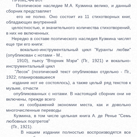
Поэтическое наследие М.А. Кузмина велико, и данный
сборник представляет
его не полно. Оно состоит из 11 стихотворных книг,
обладающих внутренней
целостностью, и значительного количества стихотворений,
в них не включенных.
Нередко в составе поэтического наследия Кузмина числят
еще три его книги:
вокально-инструментальный цикл "Куранты любви"
(опубликован с нотами - М.,
1910), пьесу "Вторник Мэри" (Пг., 1921) и вокально-
инструментальный цикл
"Лесок" (поэтический текст опубликован отдельно - Пг.,
1922; планировавшееся
издание нот не состоялось), а также целый ряд текстов к
музыке, отчасти
опубликованных с нотами. В настоящий сборник они не
включены, прежде всего
из соображений экономии места, как и довольно
многочисленные переводы
Кузмина, в том числе цельная книга А. де Ренье "Семь
любовных портретов"
(Пг., 1921).
В нашем издании полностью воспроизводятся все