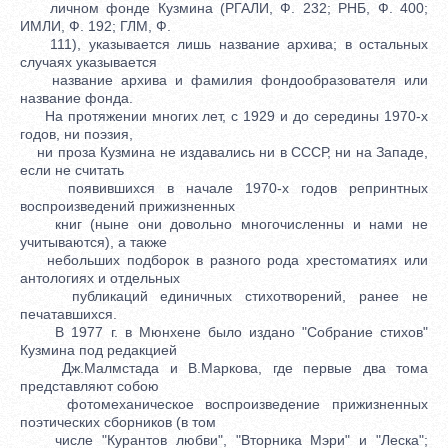
личном фонде Кузмина (РГАЛИ, Ф. 232; РНБ, Ф. 400;
ИМЛИ, Ф. 192; ГЛМ, Ф.
111), указывается лишь название архива; в остальных
случаях указывается
название архива и фамилия фондообразователя или
название фонда.
На протяжении многих лет, с 1929 и до середины 1970-х
годов, ни поэзия,
ни проза Кузмина не издавались ни в СССР, ни на Западе,
если не считать
появившихся в начале 1970-х годов репринтных
воспроизведений прижизненных
книг (ныне они довольно многочисленны и нами не
учитываются), а также
небольших подборок в разного рода хрестоматиях или
антологиях и отдельных
публикаций единичных стихотворений, ранее не
печатавшихся.
В 1977 г. в Мюнхене было издано "Собрание стихов"
Кузмина под редакцией
Дж.Малмстада и В.Маркова, где первые два тома
представляют собою
фотомеханическое воспроизведение прижизненных
поэтических сборников (в том
числе "Курантов любви", "Вторника Мэри" и "Леска";