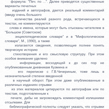
формула: "Печ. по ...". Далее приводятся существенные
варианты печатных
изданий и автографов, дается реальный комментарий
(ввиду очень большого
количества реалий разного рода, встречающихся в
текстах, не комментируются
слова и имена, которые могут быть отысканы читателем в
"Большом (Советском)
энциклопедическом словаре" и в "Мифологическом
словаре", М., 1990), а также
излагаются сведения, позволяющие полнее понять
творческую историю
стихотворения и его смысловую структуру. При этом
особое внимание уделено
информации, восходящей к до сих пор не
опубликованным дневникам Кузмина и
его переписке с Г.В.Чичериным, тоже лишь в
незначительной степени введенной
в научный оборот. При этом даже опубликованные в
различных изданиях отрывки
из этих материалов цитируются по автографам или по
текстам, подготовленным к
печати, дабы не загромождать комментарий излишними
отсылками. Для
библиографической полноты следует указать, что отрывки