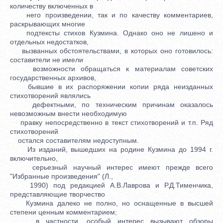
количеству включенных в
него произведении, так и по качеству комментариев,
раскрывающих многие
подтексты стихов Кузмина. Однако оно не лишено и
отдельных недостатков,
вызванных обстоятельствами, в которых оно готовилось:
составители не имели
возможности обращаться к материалам советских
государственных архивов,
бывшие в их распоряжении копии ряда неизданных
стихотворений являлись
дефектными, по техническим причинам оказалось
невозможным внести необходимую
правку непосредственно в текст стихотворений и т.п. Ряд
стихотворений
остался составителям недоступным.
Из изданий, вышедших на родине Кузмина до 1994 г.
включительно,
серьезный научный интерес имеют прежде всего
"Избранные произведения" (Л.,
1990) под редакцией А.В.Лаврова и Р.Д.Тименчика,
представляющие творчество
Кузмина далеко не полно, но оснащенные в высшей
степени ценным комментарием;
в частности, особый интерес вызывают обзоры