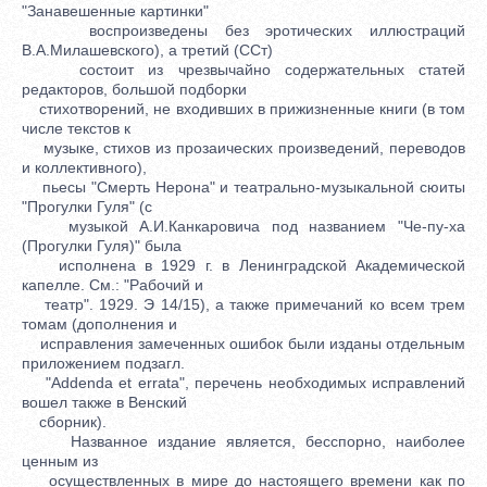
"Занавешенные картинки"
воспроизведены без эротических иллюстраций
В.А.Милашевского), а третий (ССт)
состоит из чрезвычайно содержательных статей
редакторов, большой подборки
стихотворений, не входивших в прижизненные книги (в том
числе текстов к
музыке, стихов из прозаических произведений, переводов
и коллективного),
пьесы "Смерть Нерона" и театрально-музыкальной сюиты
"Прогулки Гуля" (с
музыкой А.И.Канкаровича под названием "Че-пу-ха
(Прогулки Гуля)" была
исполнена в 1929 г. в Ленинградской Академической
капелле. См.: "Рабочий и
театр". 1929. Э 14/15), а также примечаний ко всем трем
томам (дополнения и
исправления замеченных ошибок были изданы отдельным
приложением подзагл.
"Addenda et errata", перечень необходимых исправлений
вошел также в Венский
сборник).
Названное издание является, бесспорно, наиболее
ценным из
осуществленных в мире до настоящего времени как по