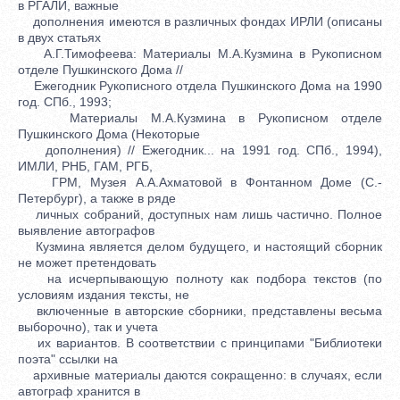
в РГАЛИ, важные
дополнения имеются в различных фондах ИРЛИ (описаны
в двух статьях
А.Г.Тимофеева: Материалы М.А.Кузмина в Рукописном
отделе Пушкинского Дома //
Ежегодник Рукописного отдела Пушкинского Дома на 1990
год. СПб., 1993;
Материалы М.А.Кузмина в Рукописном отделе
Пушкинского Дома (Некоторые
дополнения) // Ежегодник... на 1991 год. СПб., 1994),
ИМЛИ, РНБ, ГАМ, РГБ,
ГРМ, Музея А.А.Ахматовой в Фонтанном Доме (С.-
Петербург), а также в ряде
личных собраний, доступных нам лишь частично. Полное
выявление автографов
Кузмина является делом будущего, и настоящий сборник
не может претендовать
на исчерпывающую полноту как подбора текстов (по
условиям издания тексты, не
включенные в авторские сборники, представлены весьма
выборочно), так и учета
их вариантов. В соответствии с принципами "Библиотеки
поэта" ссылки на
архивные материалы даются сокращенно: в случаях, если
автограф хранится в