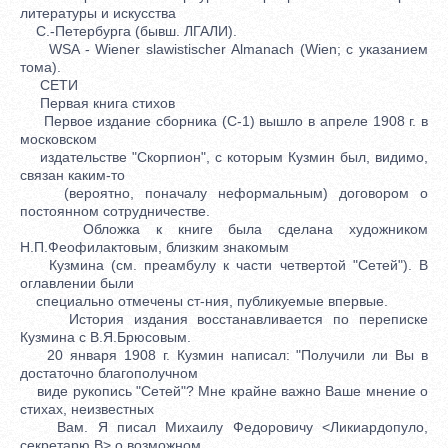
литературы и искусства
С.-Петербурга (бывш. ЛГАЛИ).
WSA - Wiener slawistischer Almanach (Wien; с указанием
тома).
СЕТИ
Первая книга стихов
Первое издание сборника (С-1) вышло в апреле 1908 г. в
московском
издательстве "Скорпион", с которым Кузмин был, видимо,
связан каким-то
(вероятно, поначалу неформальным) договором о
постоянном сотрудничестве.
Обложка к книге была сделана художником
Н.П.Феофилактовым, близким знакомым
Кузмина (см. преамбулу к части четвертой "Сетей"). В
оглавлении были
специально отмечены ст-ния, публикуемые впервые.
История издания восстанавливается по переписке
Кузмина с В.Я.Брюсовым.
20 января 1908 г. Кузмин написал: "Получили ли Вы в
достаточно благополучном
виде рукопись "Сетей"? Мне крайне важно Ваше мнение о
стихах, неизвестных
Вам. Я писал Михаилу Федоровичу <Ликиардопуло,
секретарю В> о возможном