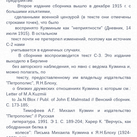
предприятие.
Второе издание сборника вышло в декабре 1915 г. с
большими изъятиями,
сделанными военной цензурой (в тексте они отмечены
строками точек), что было
воспринято Кузминым как "неприятности" (Дневник, 14
июля 1915). В остальном
текст почти не претерпел изменений, поэтому как источник
С-2 нами
учитывается в единичных случаях.
В сборнике воспроизводится текст С-3. Это издание
выходило в Берлине
без авторского наблюдения, но явно с ведома Кузмина и,
можно полагать, по
тексту, предоставленному им владельцу издательства
"Петрополис", Я.Н.Блоху,
о близких дружеских отношениях Кузмина с которым см.:
Letter of M.A.Kuzmiii
to Ja.N.Blox / Publ. of John E.Malmstad // Венский сборник.
С. 173-185;
Тимофеев А.Г. Михаил Кузмин и издательство
"Петрополис" // Русская
литература. 1991. Э 1. С. 189-204; Харер К. "Верчусь, как
ободранная белка в
колесе": Письма Михаила Кузмина к Я.Н.Блоху (1924-