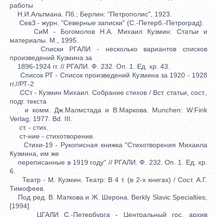
работы
Н.И.Альтмана. Пб.; Берлин: "Петрополис", 1923.
СевЗ - журн. "Северные записки" (С.-Петерб.-Петроград).
СиМ - Богомолов Н.А. Михаил Кузмин: Статьи и
материалы. М., 1995.
Списки РГАЛИ - несколько вариантов списков
произведений Кузмина за
1896-1924 гг. // РГАЛИ. Ф. 232. Оп. 1. Ед. хр. 43.
Список РТ - Список произведений Кузмина за 1920 - 1928
гг.//РТ-2
ССт - Кузмин Михаил. Собрание стихов / Вст. статьи, сост.,
подг. текста
и комм. Дж.Малмстада и В.Маркова. Munchen: W.Fink
Verlag, 1977. Bd. III.
ст. - стих.
ст-ние - стихотворение.
Стихи-19 - Рукописная книжка "Стихотворения Михаила
Кузмина, им же
переписанные в 1919 году" // РГАЛИ. Ф. 232. Оп. 1. Ед. хр.
6.
Театр - М. Кузмин. Театр: В 4 т. (в 2-х книгах) / Сост. А.Г.
Тимофеев.
Под ред. В. Маткова и Ж. Шерона. Berkly Slavic Specialties,
[1994].
ЦГАЛИ С.-Петербурга - Центральный гос. архив