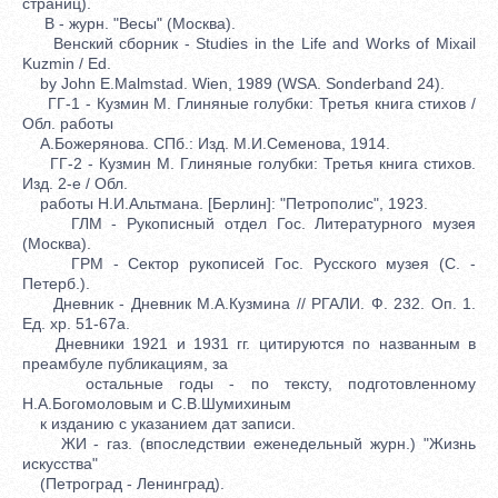
страниц).
В - журн. "Весы" (Москва).
Венский сборник - Studies in the Life and Works of Mixail
Kuzmin / Ed.
by John E.Malmstad. Wien, 1989 (WSA. Sonderband 24).
ГГ-1 - Кузмин М. Глиняные голубки: Третья книга стихов /
Обл. работы
А.Божерянова. СПб.: Изд. М.И.Семенова, 1914.
ГГ-2 - Кузмин М. Глиняные голубки: Третья книга стихов.
Изд. 2-е / Обл.
работы Н.И.Альтмана. [Берлин]: "Петрополис", 1923.
ГЛМ - Рукописный отдел Гос. Литературного музея
(Москва).
ГРМ - Сектор рукописей Гос. Русского музея (С. -
Петерб.).
Дневник - Дневник М.А.Кузмина // РГАЛИ. Ф. 232. Оп. 1.
Ед. хр. 51-67а.
Дневники 1921 и 1931 гг. цитируются по названным в
преамбуле публикациям, за
остальные годы - по тексту, подготовленному
Н.А.Богомоловым и С.В.Шумихиным
к изданию с указанием дат записи.
ЖИ - газ. (впоследствии еженедельный журн.) "Жизнь
искусства"
(Петроград - Ленинград).