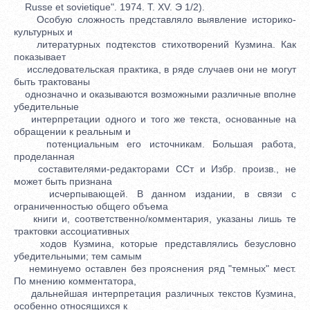
Russe et sovietique". 1974. T. XV. Э 1/2).
Особую сложность представляло выявление историко-
культурных и
литературных подтекстов стихотворений Кузмина. Как
показывает
исследовательская практика, в ряде случаев они не могут
быть трактованы
однозначно и оказываются возможными различные вполне
убедительные
интерпретации одного и того же текста, основанные на
обращении к реальным и
потенциальным его источникам. Большая работа,
проделанная
составителями-редакторами ССт и Избр. произв., не
может быть признана
исчерпывающей. В данном издании, в связи с
ограниченностью общего объема
книги и, соответственно/комментария, указаны лишь те
трактовки ассоциативных
ходов Кузмина, которые представлялись безусловно
убедительными; тем самым
неминуемо оставлен без прояснения ряд "темных" мест.
По мнению комментатора,
дальнейшая интерпретация различных текстов Кузмина,
особенно относящихся к