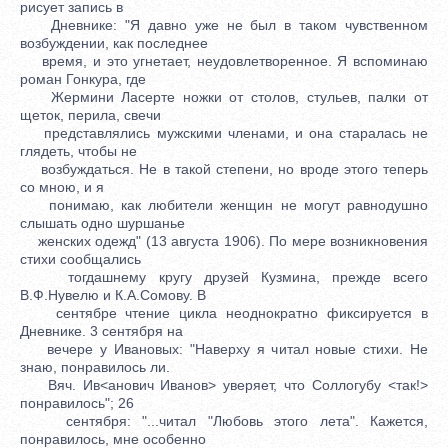
рисует запись в
Дневнике: "Я давно уже не был в таком чувственном
возбуждении, как последнее
время, и это угнетает, неудовлетворенное. Я вспоминаю
роман Гонкура, где
Жермини Ласерте ножки от столов, стульев, палки от
щеток, перила, свечи
представлялись мужскими членами, и она старалась не
глядеть, чтобы не
возбуждаться. Не в такой степени, но вроде этого теперь
со мною, и я
понимаю, как любители женщин не могут равнодушно
слышать одно шуршанье
женских одежд" (13 августа 1906). По мере возникновения
стихи сообщались
тогдашнему кругу друзей Кузмина, прежде всего
В.Ф.Нувелю и К.А.Сомову. В
сентябре чтение цикла неоднократно фиксируется в
Дневнике. 3 сентября на
вечере у Ивановых: "Наверху я читал новые стихи. Не
знаю, понравилось ли.
Вяч. Ив<анович Иванов> уверяет, что Соллогубу <так!>
понравилось"; 26
сентября: "...читал "Любовь этого лета". Кажется,
понравилось, мне особенно