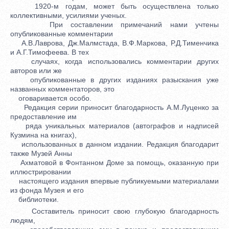
1920-м годам, может быть осуществлена только
коллективными, усилиями ученых.
При составлении примечаний нами учтены
опубликованные комментарии
А.В.Лаврова, Дж.Малмстада, В.Ф.Маркова, Р.Д.Тименчика
и А.Г.Тимофеева. В тех
случаях, когда использовались комментарии других
авторов или же
опубликованные в других изданиях разыскания уже
названных комментаторов, это
оговаривается особо.
Редакция серии приносит благодарность А.М.Луценко за
предоставление им
ряда уникальных материалов (автографов и надписей
Кузмина на книгах),
использованных в данном издании. Редакция благодарит
также Музей Анны
Ахматовой в Фонтанном Доме за помощь, оказанную при
иллюстрировании
настоящего издания впервые публикуемыми материалами
из фонда Музея и его
библиотеки.
Составитель приносит свою глубокую благодарность
людям,