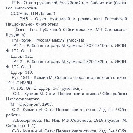
РГБ - Отдел рукописей Российской гос. библиотеки (бывш.
Гос. Библиотеки
СССР им. В.И.Ленина).
РНБ - Отдел рукописей и редких книг Российской
Национальной библиотеки
(бывш. Гос. Публичной библиотеки им. М.Е.Салтыкова-
Щедрина).
РМ - журн. "Русская мысль" (Москва).
РТ-1 - Рабочая тетрадь М.Кузмина 1907-1910 гг. // ИРЛИ.
Ф. 172. Оп. 1.
Ед. хр. 321.
РТ-2 - Рабочая тетрадь М.Кузмина 1920-1928 гг. // ИРЛИ.
Ф. 172. Оп. 1.
Ед. хр. 319.
Рук. 1911 - Кузмин М. Осенние озера, вторая книга стихов.
1911 // ИМЛИ.
Ф. 192. Оп. 1. Ед. хр. 5-7 (рукопись).
С-1 - Кузмин М. Сети: Первая книга стихов / Обл. работы
Н.феофилактова.
М.: "Скорпион", 1908.
С-2 - Кузмин М. Сети: Первая книга стихов. Изд. 2-е / Обл.
работы
А.Божерянова. Пг.: Изд. М.И.Семенова, 1915 (Кузмин М.
Собр. соч. Т. 1).
С-3 - Кузмин М. Сети: Первая книга стихов. Изд. 3-е / Обл.