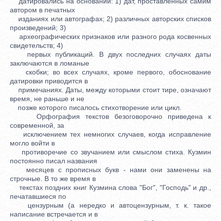
датировались на основании: 1) дат, проставленных самим
автором в печатных
изданиях или автографах; 2) различных авторских списков
произведений; 3)
археографических признаков или разного рода косвенных
свидетельств; 4)
первых публикаций. В двух последних случаях даты
заключаются в ломаные
скобки; во всех случаях, кроме первого, обоснование
датировки приводится в
примечаниях. Даты, между которыми стоит тире, означают
время, не раньше и не
позже которого писалось стихотворение или цикл.
Орфография текстов безоговорочно приведена к
современной, за
исключением тех немногих случаев, когда исправление
могло войти в
противоречие со звучанием или смыслом стиха. Кузмин
постоянно писал названия
месяцев с прописных букв - нами они заменены на
строчные. В то же время в
текстах поздних книг Кузмина слова "Бог", "Господь" и др.,
печатавшиеся по
цензурным (а нередко и автоцензурным, т. к. такое
написание встречается и в