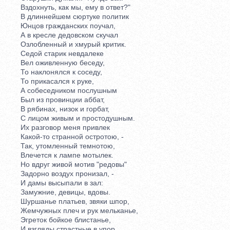
Вздохнуть, как мы, ему в ответ?"
В длиннейшем сюртуке политик
Юнцов гражданских поучал,
А в кресле дедовском скучал
Озлобленный и хмурый критик.
Седой старик невдалеке
Вел оживленную беседу,
То наклонялся к соседу,
То прикасался к руке,
А собеседником послушным
Был из провинции аббат,
В рябинах, низок и горбат,
С лицом живым и простодушным.
Их разговор меня привлек
Какой-то странной остротою, -
Так, утомленный темнотою,
Влечется к лампе мотылек.
Но вдруг живой мотив "редовы"
Задорно воздух пронизал, -
И дамы высыпали в зал:
Замужние, девицы, вдовы.
Шуршанье платьев, звяки шпор,
Жемчужных плеч и рук мельканье,
Эгреток бойкое блистанье,
И взгляды страстные в упор...