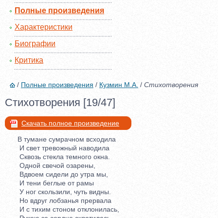
Полные произведения
Характеристики
Биографии
Критика
/
Полные произведения
/
Кузмин М.А.
/
Стихотворения
Стихотворения [19/47]
Скачать полное произведение
В тумане сумрачном всходила
И свет тревожный наводила
Сквозь стекла темного окна.
Одной свечой озарены,
Вдвоем сидели до утра мы,
И тени беглые от рамы
У ног скользили, чуть видны.
Но вдруг лобзанья прервала
И с тихим стоном отклонилась,
Рукою за сердце схватилась,