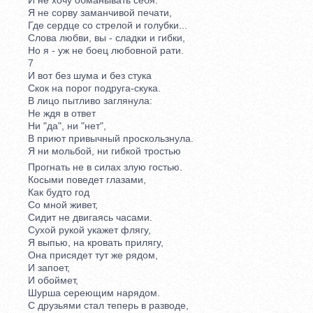
Я не сорву заманчивой печати,
Где сердце со стрелой и голубки...
Слова любви, вы - сладки и гибки,
Но я - уж не боец любовной рати.
7
И вот без шума и без стука
Скок на порог подруга-скука.
В лицо пытливо заглянула:
Не ждя в ответ
Ни "да", ни "нет",
В приют привычный проскользнула.
Я ни мольбой, ни гибкой тростью
Прогнать не в силах злую гостью.
Косыми поведет глазами,
Как будто год
Со мной живет,
Сидит не двигаясь часами.
Сухой рукой укажет флягу,
Я выпью, на кровать прилягу,
Она присядет тут же рядом,
И запоет,
И обоймет,
Шурша сереющим нарядом.
С друзьями стал теперь в разводе,