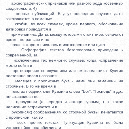
археографических признаков или разного рода косвенных
свидетельств; 4)
первых публикаций. В двух последних случаях даты
заключаются в ломаные
скобки; во всех случаях, кроме первого, обоснование
датировки приводится в
примечаниях. Даты, между которыми стоит тире, означают
время, не раньше и не
позже которого писалось стихотворение или цикл.
Орфография текстов безоговорочно приведена к
современной, за
исключением тех немногих случаев, когда исправление
могло войти в
противоречие со звучанием или смыслом стиха. Кузмин
постоянно писал названия
месяцев с прописных букв - нами они заменены на
строчные. В то же время в
текстах поздних книг Кузмина слова "Бог", "Господь" и др.,
печатавшиеся по
цензурным (а нередко и автоцензурным, т. к. такое
написание встречается и в
рукописях) соображениям со строчной буквы, печатаются
с прописной, как во
всех прочих текстах. Пунктуация Кузмина не была
устоявшейся, она сбивчива и