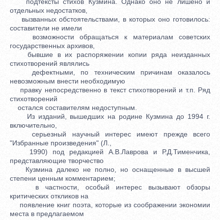
подтексты стихов Кузмина. Однако оно не лишено и
отдельных недостатков,
вызванных обстоятельствами, в которых оно готовилось:
составители не имели
возможности обращаться к материалам советских
государственных архивов,
бывшие в их распоряжении копии ряда неизданных
стихотворений являлись
дефектными, по техническим причинам оказалось
невозможным внести необходимую
правку непосредственно в текст стихотворений и т.п. Ряд
стихотворений
остался составителям недоступным.
Из изданий, вышедших на родине Кузмина до 1994 г.
включительно,
серьезный научный интерес имеют прежде всего
"Избранные произведения" (Л.,
1990) под редакцией А.В.Лаврова и Р.Д.Тименчика,
представляющие творчество
Кузмина далеко не полно, но оснащенные в высшей
степени ценным комментарием;
в частности, особый интерес вызывают обзоры
критических откликов на
появление книг поэта, которые из соображении экономии
места в предлагаемом