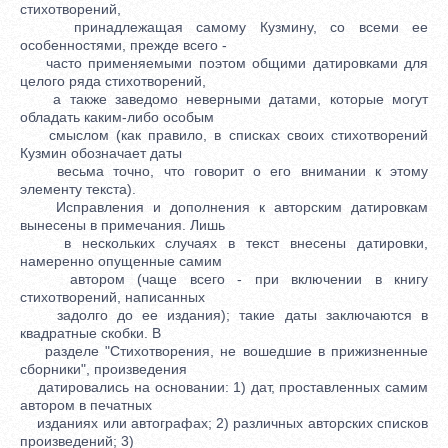
стихотворений,
принадлежащая самому Кузмину, со всеми ее
особенностями, прежде всего -
часто применяемыми поэтом общими датировками для
целого ряда стихотворений,
а также заведомо неверными датами, которые могут
обладать каким-либо особым
смыслом (как правило, в списках своих стихотворений
Кузмин обозначает даты
весьма точно, что говорит о его внимании к этому
элементу текста).
Исправления и дополнения к авторским датировкам
вынесены в примечания. Лишь
в нескольких случаях в текст внесены датировки,
намеренно опущенные самим
автором (чаще всего - при включении в книгу
стихотворений, написанных
задолго до ее издания); такие даты заключаются в
квадратные скобки. В
разделе "Стихотворения, не вошедшие в прижизненные
сборники", произведения
датировались на основании: 1) дат, проставленных самим
автором в печатных
изданиях или автографах; 2) различных авторских списков
произведений; 3)