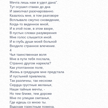
Мечта лишь нам в удел дана".
Тут осушил стакан до дна
И замолчал разочарованно.
Казалось мне, в том разговоре
Всплывало смутно сновидение,
Когда-то виденное мной,
И в этой позе, в этом взоре,
В пустых словах разуверения
Мне голос слышится иной.
И в глубь души моей больной
Входило странное влечение.
4
Чья таинственная воля
Мне в пути тебя послала,
Странно другом нарекла?
Как утоптанное поле,
Жизнь в грядущем мне предстала
И пустыней привлекла.
Так различны, так несхожи
Сердца грустные желанья,
Наши тайные мечты, -
Но тем ближе, тем дороже
Мне по улицам скитанья,
Где идешь со мною ты.
Вздохам горестным помеха,