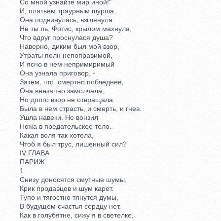
Со мной узнайте мир иной!"
И, платьем траурным шурша,
Она подвинулась, взглянула...
Не ты ль, Фотис, крылом махнула,
Что вдруг проснулася душа?
Наверно, диким был мой взор,
Утраты полн непоправимой,
И ясно в нем непримиримый
Она узнала приговор, -
Затем, что, смертно побледнев,
Она внезапно замолчала,
Но долго взор не отвращала:
Была в нем страсть, и смерть, и гнев.
Ушла навеки. Не вонзил
Ножа в предательское тело.
Какая воля так хотела,
Чтоб я был трус, лишенный сил?
IV ГЛАВА
ПАРИЖ
1
Снизу доносятся смутные шумы,
Крик продавцов и шум карет.
Тупо и тягостно тянутся думы,
В будущем счастья сердцу нет.
Как в голубятне, сижу я в светелке,