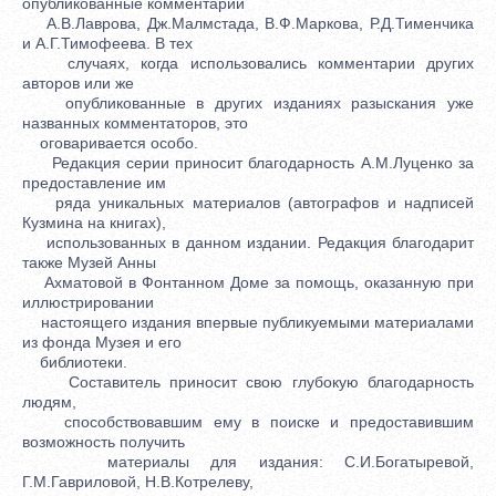
опубликованные комментарии
А.В.Лаврова, Дж.Малмстада, В.Ф.Маркова, Р.Д.Тименчика
и А.Г.Тимофеева. В тех
случаях, когда использовались комментарии других
авторов или же
опубликованные в других изданиях разыскания уже
названных комментаторов, это
оговаривается особо.
Редакция серии приносит благодарность А.М.Луценко за
предоставление им
ряда уникальных материалов (автографов и надписей
Кузмина на книгах),
использованных в данном издании. Редакция благодарит
также Музей Анны
Ахматовой в Фонтанном Доме за помощь, оказанную при
иллюстрировании
настоящего издания впервые публикуемыми материалами
из фонда Музея и его
библиотеки.
Составитель приносит свою глубокую благодарность
людям,
способствовавшим ему в поиске и предоставившим
возможность получить
материалы для издания: С.И.Богатыревой,
Г.М.Гавриловой, Н.В.Котрелеву,