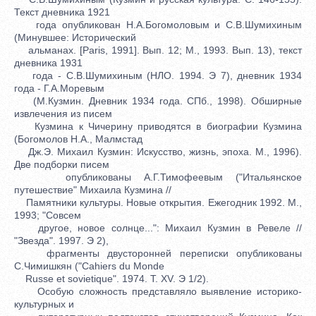
Текст дневника 1921
года опубликован Н.А.Богомоловым и С.В.Шумихиным
(Минувшее: Исторический
альманах. [Paris, 1991]. Вып. 12; М., 1993. Вып. 13), текст
дневника 1931
года - С.В.Шумихиным (НЛО. 1994. Э 7), дневник 1934
года - Г.А.Моревым
(М.Кузмин. Дневник 1934 года. СПб., 1998). Обширные
извлечения из писем
Кузмина к Чичерину приводятся в биографии Кузмина
(Богомолов Н.А., Малмстад
Дж.Э. Михаил Кузмин: Искусство, жизнь, эпоха. М., 1996).
Две подборки писем
опубликованы А.Г.Тимофеевым ("Итальянское
путешествие" Михаила Кузмина //
Памятники культуры. Новые открытия. Ежегодник 1992. М.,
1993; "Совсем
другое, новое солнце...": Михаил Кузмин в Ревеле //
"Звезда". 1997. Э 2),
фрагменты двусторонней переписки опубликованы
С.Чимишкян ("Cahiers du Monde
Russe et sovietique". 1974. T. XV. Э 1/2).
Особую сложность представляло выявление историко-
культурных и