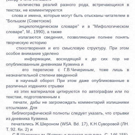
количества реалий разного рода, встречающихся в
текстах, не комментируются
слова и имена, которые могут быть отысканы читателем в
"Большом (Советском)
энциклопедическом словаре" и в "Мифологическом
словаре", М., 1990), а также
излагаются сведения, позволяющие полнее понять
творческую историю
стихотворения и его смысловую структуру. При этом
особое внимание уделено
информации, восходящей к до сих пор не
опубликованным дневникам Кузмина и
его переписке с Г.В.Чичериным, тоже лишь в
незначительной степени введенной
в научный оборот. При этом даже опубликованные в
различных изданиях отрывки
из этих материалов цитируются по автографам или по
текстам, подготовленным к
печати, дабы не загромождать комментарий излишними
отсылками. Для
библиографической полноты следует указать, что отрывки
из дневника Кузмина
печатались Ж.Шероном (WSA. Bd. 17), К.Н.Суворовой (ЛН.
Т. 92. Кн. 2) и
С.В.Шумихиным (Кузмин и русская культура. С. 146-155).