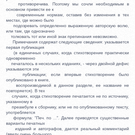
противоречива. Поэтому мы сочли необходимым в
основном привести ее к
современным нормам, оставив без изменения в тех
местах, где можно было
подозревать определенно выраженную авторскую волю,
или там, где однозначно
толковать тот или иной знак препинания невозможно.
Примечания содержат следующие сведения: указывается
первая публикация
(в единичных случаях, когда стихотворение практически
одновременно
печаталось в нескольких изданиях, - через двойной дефис
указываются эти
публикации; если впервые стихотворение было
опубликовано в книге,
воспроизводимой в данном разделе, ее название не
повторяется). В тех
случаях, когда стихотворение печатается не по источнику,
указанному в
преамбуле к сборнику, или не по опубликованному тексту,
употребляется
формула: "Печ. по ...". Далее приводятся существенные
варианты печатных
изданий и автографов, дается реальный комментарий
(ввиду очень большого