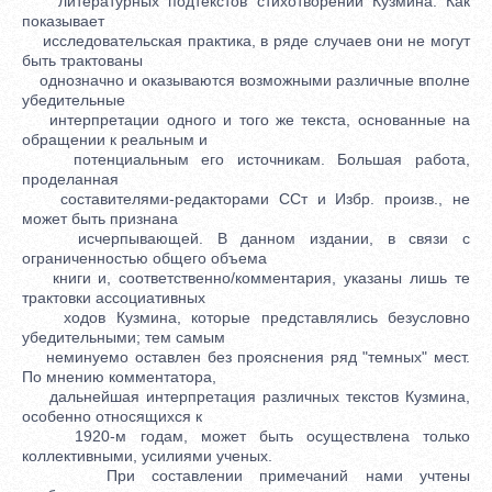
литературных подтекстов стихотворений Кузмина. Как
показывает
исследовательская практика, в ряде случаев они не могут
быть трактованы
однозначно и оказываются возможными различные вполне
убедительные
интерпретации одного и того же текста, основанные на
обращении к реальным и
потенциальным его источникам. Большая работа,
проделанная
составителями-редакторами ССт и Избр. произв., не
может быть признана
исчерпывающей. В данном издании, в связи с
ограниченностью общего объема
книги и, соответственно/комментария, указаны лишь те
трактовки ассоциативных
ходов Кузмина, которые представлялись безусловно
убедительными; тем самым
неминуемо оставлен без прояснения ряд "темных" мест.
По мнению комментатора,
дальнейшая интерпретация различных текстов Кузмина,
особенно относящихся к
1920-м годам, может быть осуществлена только
коллективными, усилиями ученых.
При составлении примечаний нами учтены