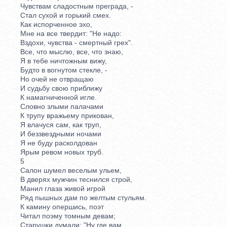
Чувствам сладостным преграда, -
Стал сухой и горький смех.
Как испорченное эхо,
Мне на все твердит: "Не надо:
Вздохи, чувства - смертный грех".
Все, что мыслю, все, что знаю,
Я в тебе ничтожным вижу,
Будто в вогнутом стекле, -
Но очей не отвращаю
И судьбу свою приближу
К намагниченной игле.
Словно злыми палачами
К трупу вражьему прикован,
Я влачуся сам, как труп,
И беззвездными ночами
Я не буду расколдован
Ярым ревом новых труб.
5
Салон шумел веселым ульем,
В дверях мужчин теснился строй,
Манил глаза живой игрой
Ряд пышных дам по желтым стульям.
К камину опершись, поэт
Читал поэму томным девам;
Старушки думали: "Ну где вам