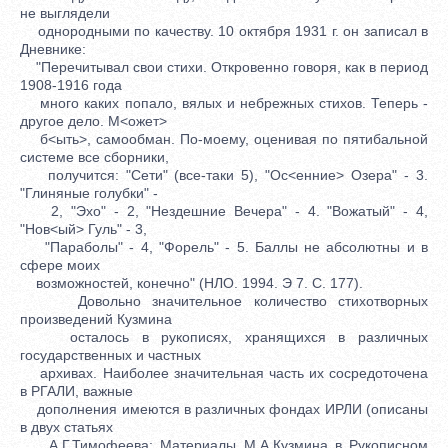
не выглядели
однородными по качеству. 10 октября 1931 г. он записал в
Дневнике:
"Перечитывал свои стихи. Откровенно говоря, как в период
1908-1916 года
много каких попало, вялых и небрежных стихов. Теперь -
другое дело. М<ожет>
б<ыть>, самообман. По-моему, оценивая по пятибальной
системе все сборники,
получится: "Сети" (все-таки 5), "Ос<енние> Озера" - 3.
"Глиняные голубки" -
2, "Эхо" - 2, "Нездешние Вечера" - 4. "Вожатый" - 4,
"Нов<ый> Гуль" - 3,
"Параболы" - 4, "Форель" - 5. Баллы не абсолютны и в
сфере моих
возможностей, конечно" (НЛО. 1994. Э 7. С. 177).
Довольно значительное количество стихотворных
произведений Кузмина
осталось в рукописях, хранящихся в различных
государственных и частных
архивах. Наиболее значительная часть их сосредоточена
в РГАЛИ, важные
дополнения имеются в различных фондах ИРЛИ (описаны
в двух статьях
А.Г.Тимофеева: Материалы М.А.Кузмина в Рукописном