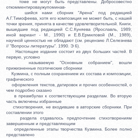
томе не могут быть представлены. Добросовестно
откомментироваужупоминав-
шийся нами сборник "Арена" под редакцией
А.Г.Тимофеева, хотя его композиция не может быть, с нашей
точки зрения, принята в качестве удовлетворительной. Книги,
вышедшие под редакцией С.С.Куняева (Ярославль, 1989;
иной вариант - М., 1990) и Е.В.Ермиловой (М., 1989),
научной ценностью не обладают (см. рецензию Л.Селезнева
// "Вопросы литературы". 1990. Э 6).
Настоящее издание состоит из двух больших частей. В
первую, условно
называемую "Основным собранием", вошли
прижизненные поэтические сборники
Кузмина, с полным сохранением их состава и композиции,
графического
оформления текстов, датировок и прочих особенностей, о
чем подробно сказано
в преамбулах к соответствующим разделам. Во вторую
часть включены избранные
стихотворения, не входившие в авторские сборники. При
составлении этого
раздела отдавалось предпочтение стихотворениям
завершенным и представляющим
определенные этапы творчества Кузмина. Более полно
представлено