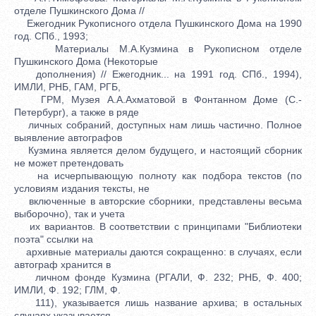
отделе Пушкинского Дома //
Ежегодник Рукописного отдела Пушкинского Дома на 1990
год. СПб., 1993;
Материалы М.А.Кузмина в Рукописном отделе
Пушкинского Дома (Некоторые
дополнения) // Ежегодник... на 1991 год. СПб., 1994),
ИМЛИ, РНБ, ГАМ, РГБ,
ГРМ, Музея А.А.Ахматовой в Фонтанном Доме (С.-
Петербург), а также в ряде
личных собраний, доступных нам лишь частично. Полное
выявление автографов
Кузмина является делом будущего, и настоящий сборник
не может претендовать
на исчерпывающую полноту как подбора текстов (по
условиям издания тексты, не
включенные в авторские сборники, представлены весьма
выборочно), так и учета
их вариантов. В соответствии с принципами "Библиотеки
поэта" ссылки на
архивные материалы даются сокращенно: в случаях, если
автограф хранится в
личном фонде Кузмина (РГАЛИ, Ф. 232; РНБ, Ф. 400;
ИМЛИ, Ф. 192; ГЛМ, Ф.
111), указывается лишь название архива; в остальных
случаях указывается