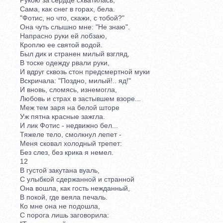
Сама, как снег в горах, бела.
"Фотис, но что, скажи, с тобой?"
Она чуть слышно мне: "Не знаю".
Напрасно руки ей лобзаю,
Кроплю ее святой водой.
Был дик и странен милый взгляд,
В тоске одежду рвали руки,
И вдруг сквозь стон предсмертной муки
Вскричала: "Поздно, милый!.. яд!"
И вновь, сломясь, изнемогла,
Любовь и страх в застывшем взоре...
Меж тем заря на белой шторе
Уж пятна красные зажгла.
И лик Фотис - недвижно бел...
Тяжеле тело, смолкнул лепет -
Меня сковал холодный трепет:
Без слез, без крика я немел.
12
В густой закутана вуаль,
С улыбкой сдержанной и странной
Она вошла, как гость нежданный,
В покой, где веяла печаль.
Ко мне она не подошла,
С порога лишь заговорила: