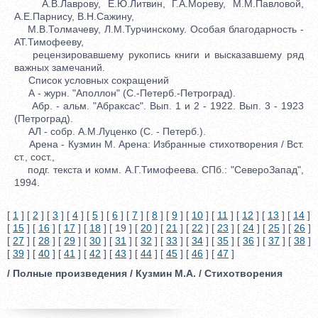
А.В.Лаврову, Е.Ю.Литвин, Г.А.Мореву, М.М.Павловой,
А.Е.Парнису, В.Н.Сажину,
М.В.Толмачеву, Л.М.Турчинскому. Особая благодарность -
АТ.Тимофееву,
рецензировавшему рукопись книги и высказавшему ряд
важных замечаний.
Список условных сокращений
А - журн. "Аполлон" (С.-Петерб.-Петроград).
Абр. - альм. "Абраксас". Вып. 1 и 2 - 1922. Вып. 3 - 1923
(Петроград).
АЛ - собр. А.М.Луценко (С. - Петерб.).
Арена - Кузмин М. Арена: Избранные стихотворения / Вст.
ст., сост.,
подг. текста и комм. А.Г.Тимофеева. СПб.: "СевероЗапад",
1994.
[
1
] [
2
] [
3
] [
4
] [
5
] [
6
] [
7
] [
8
] [
9
] [
10
] [
11
] [
12
] [
13
] [
14
]
[
15
] [
16
] [
17
] [
18
] [ 19 ] [
20
] [
21
] [
22
] [
23
] [
24
] [
25
] [
26
]
[
27
] [
28
] [
29
] [
30
] [
31
] [
32
] [
33
] [
34
] [
35
] [
36
] [
37
] [
38
]
[
39
] [
40
] [
41
] [
42
] [
43
] [
44
] [
45
] [
46
] [
47
]
/ Полные произведения / Кузмин М.А. / Стихотворения