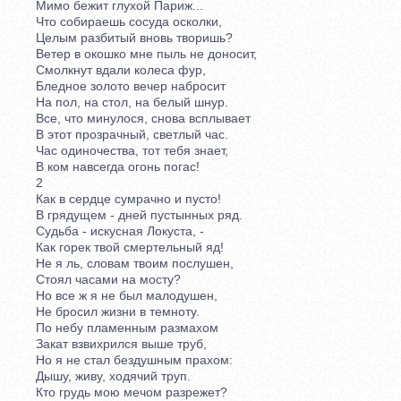
Мимо бежит глухой Париж...
Что собираешь сосуда осколки,
Целым разбитый вновь творишь?
Ветер в окошко мне пыль не доносит,
Смолкнут вдали колеса фур,
Бледное золото вечер набросит
На пол, на стол, на белый шнур.
Все, что минулося, снова всплывает
В этот прозрачный, светлый час.
Час одиночества, тот тебя знает,
В ком навсегда огонь погас!
2
Как в сердце сумрачно и пусто!
В грядущем - дней пустынных ряд.
Судьба - искусная Локуста, -
Как горек твой смертельный яд!
Не я ль, словам твоим послушен,
Стоял часами на мосту?
Но все ж я не был малодушен,
Не бросил жизни в темноту.
По небу пламенным размахом
Закат взвихрился выше труб,
Но я не стал бездушным прахом:
Дышу, живу, ходячий труп.
Кто грудь мою мечом разрежет?