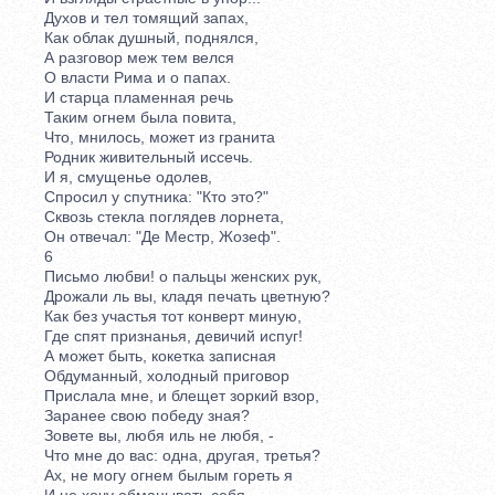
Духов и тел томящий запах,
Как облак душный, поднялся,
А разговор меж тем велся
О власти Рима и о папах.
И старца пламенная речь
Таким огнем была повита,
Что, мнилось, может из гранита
Родник живительный иссечь.
И я, смущенье одолев,
Спросил у спутника: "Кто это?"
Сквозь стекла поглядев лорнета,
Он отвечал: "Де Местр, Жозеф".
6
Письмо любви! о пальцы женских рук,
Дрожали ль вы, кладя печать цветную?
Как без участья тот конверт миную,
Где спят признанья, девичий испуг!
А может быть, кокетка записная
Обдуманный, холодный приговор
Прислала мне, и блещет зоркий взор,
Заранее свою победу зная?
Зовете вы, любя иль не любя, -
Что мне до вас: одна, другая, третья?
Ах, не могу огнем былым гореть я
И не хочу обманывать себя.