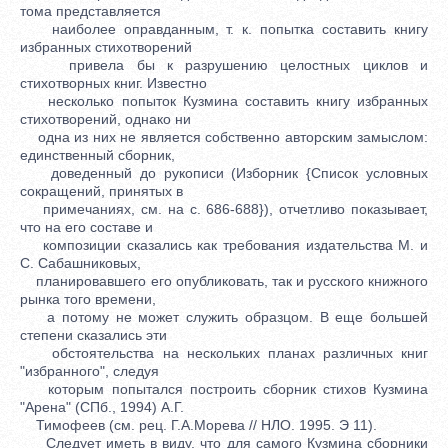
тома представляется
наиболее оправданным, т. к. попытка составить книгу
избранных стихотворений
привела бы к разрушению целостных циклов и
стихотворных книг. Известно
несколько попыток Кузмина составить книгу избранных
стихотворений, однако ни
одна из них не является собственно авторским замыслом:
единственный сборник,
доведенный до рукописи (Изборник {Список условных
сокращений, принятых в
примечаниях, см. на с. 686-688}), отчетливо показывает,
что на его составе и
композиции сказались как требования издательства М. и
С. Сабашниковых,
планировавшего его опубликовать, так и русского книжного
рынка того времени,
а потому не может служить образцом. В еще большей
степени сказались эти
обстоятельства на нескольких планах различных книг
"избранного", следуя
которым попытался построить сборник стихов Кузмина
"Арена" (СПб., 1994) А.Г.
Тимофеев (см. рец. Г.А.Морева // НЛО. 1995. Э 11).
Следует иметь в виду, что для самого Кузмина сборники