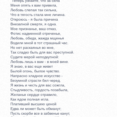
"Теперь узнайте, что за сила
Меня опять к вам привела,
Любовь слепая так сильна,
Что в тягость стала мне личина.
Откроюсь - я была причина
Внезапной смерти, я одна.
Мое признанье, ваш отказ,
Фотис надменной отреченье,
Любовь, обида, жажда мщенья
Водили мной в тот страшный час.
Но нет раскаянья во мне,
Так сладко быть для вас преступной.
Судите мерой неподкупной:
Любовь лишь к вам - в моей вине.
Я знаю, в вас еще живет
Былой огонь, былое чувство.
Напрасно хладное искусство -
Безумной страсти бил черед.
Я жизнь и честь для вас сожгла,
Стыдливость, гордость позабыла,
Желанье сердце отравило,
Как ядом полная игла.
Плативший высшею ценой
Едва ли может быть обманут;
Пусть скорби все в забвенье канут,