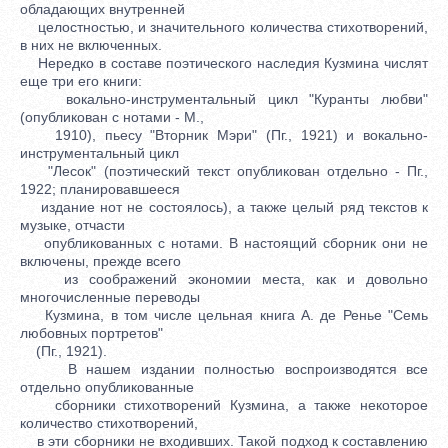
обладающих внутренней
целостностью, и значительного количества стихотворений,
в них не включенных.
Нередко в составе поэтического наследия Кузмина числят
еще три его книги:
вокально-инструментальный цикл "Куранты любви"
(опубликован с нотами - М.,
1910), пьесу "Вторник Мэри" (Пг., 1921) и вокально-
инструментальный цикл
"Лесок" (поэтический текст опубликован отдельно - Пг.,
1922; планировавшееся
издание нот не состоялось), а также целый ряд текстов к
музыке, отчасти
опубликованных с нотами. В настоящий сборник они не
включены, прежде всего
из соображений экономии места, как и довольно
многочисленные переводы
Кузмина, в том числе цельная книга А. де Ренье "Семь
любовных портретов"
(Пг., 1921).
В нашем издании полностью воспроизводятся все
отдельно опубликованные
сборники стихотворений Кузмина, а также некоторое
количество стихотворений,
в эти сборники не входивших. Такой подход к составлению