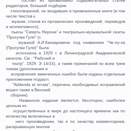
состоит из чрезвычайно содержательных статей
редакторов, большой подборки
стихотворений, не входивших в прижизненные книги (в том
числе текстов к
музыке, стихов из прозаических произведений, переводов
и коллективного),
пьесы "Смерть Нерона" и театрально-музыкальной сюиты
"Прогулки Гуля" (с
музыкой А.И.Канкаровича под названием "Че-пу-ха
(Прогулки Гуля)" была
исполнена в 1929 г. в Ленинградской Академической
капелле. См.: "Рабочий и
театр". 1929. Э 14/15), а также примечаний ко всем трем
томам (дополнения и
исправления замеченных ошибок были изданы отдельным
приложением подзагл.
"Addenda et errata", перечень необходимых исправлений
вошел также в Венский
сборник).
Названное издание является, бесспорно, наиболее
ценным из
осуществленных в мире до настоящего времени как по
количеству включенных в
него произведении, так и по качеству комментариев,
раскрывающих многие