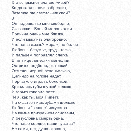
Кто вспрыснет влагою живой?
Когда заря в ночи забрезжит,
Затеплю где светильник свой?
3
Он подошел ко мне свободно,
Сказавши: "Вашей меланхолии
Причина очень мне близка,
И если мыслить благородно,
Что наша жизнь? мираж, не более.
Любовь - безумье, труд - тоска", -
И пальцем поправлял слегка
В петлице лепестки магнолии.
Острится подбородок тонкий,
Отмечен черной эспаньолкою,
Цилиндр на голове надет,
Перчаткою играл с болонкой,
Кривились губы шуткой колкою,
И горько говорил поэт:
"И я, как ты, моя Пипетт,
На счастье лишь зубами щелкаю.
Любовь и "вечное" искусство
На камне призрачном основаны,
И безусловна смерть одна.
Что наше сердце, наши чувства?
Не вами, нет, душа окована,