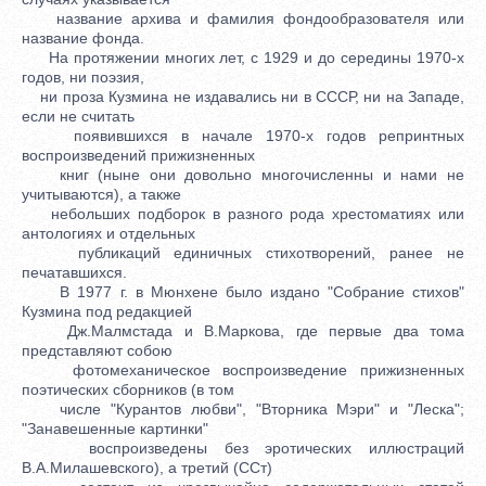
название архива и фамилия фондообразователя или
название фонда.
На протяжении многих лет, с 1929 и до середины 1970-х
годов, ни поэзия,
ни проза Кузмина не издавались ни в СССР, ни на Западе,
если не считать
появившихся в начале 1970-х годов репринтных
воспроизведений прижизненных
книг (ныне они довольно многочисленны и нами не
учитываются), а также
небольших подборок в разного рода хрестоматиях или
антологиях и отдельных
публикаций единичных стихотворений, ранее не
печатавшихся.
В 1977 г. в Мюнхене было издано "Собрание стихов"
Кузмина под редакцией
Дж.Малмстада и В.Маркова, где первые два тома
представляют собою
фотомеханическое воспроизведение прижизненных
поэтических сборников (в том
числе "Курантов любви", "Вторника Мэри" и "Леска";
"Занавешенные картинки"
воспроизведены без эротических иллюстраций
В.А.Милашевского), а третий (ССт)