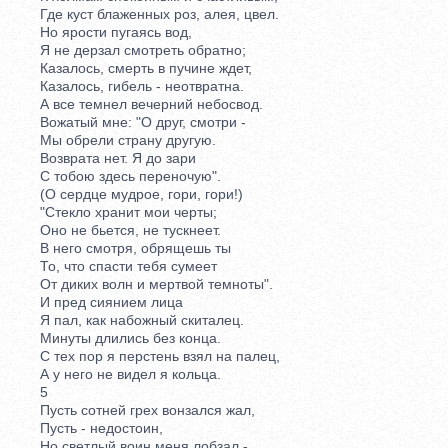
Где куст блаженных роз, алея, цвел.
Но ярости пугаясь вод,
Я не дерзал смотреть обратно;
Казалось, смерть в пучине ждет,
Казалось, гибель - неотвратна.
А все темнел вечерний небосвод.
Вожатый мне: "О друг, смотри -
Мы обрели страну другую.
Возврата нет. Я до зари
С тобою здесь переночую".
(О сердце мудрое, гори, гори!)
"Стекло хранит мои черты;
Оно не бьется, не тускнеет.
В него смотря, обрящешь ты
То, что спасти тебя сумеет
От диких волн и мертвой темноты".
И пред сиянием лица
Я пал, как набожный скиталец.
Минуты длились без конца.
С тех пор я перстень взял на палец,
А у него не видел я кольца.
5
Пусть сотней грех вонзался жал,
Пусть - недостоин,
Но светлый воин меня лобзал -