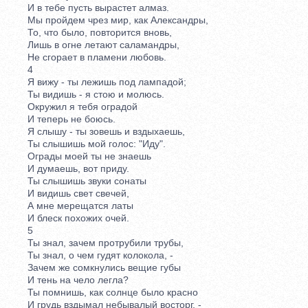
И в тебе пусть вырастет алмаз.
Мы пройдем чрез мир, как Александры,
То, что было, повторится вновь,
Лишь в огне летают саламандры,
Не сгорает в пламени любовь.
4
Я вижу - ты лежишь под лампадой;
Ты видишь - я стою и молюсь.
Окружил я тебя оградой
И теперь не боюсь.
Я слышу - ты зовешь и вздыхаешь,
Ты слышишь мой голос: "Иду".
Ограды моей ты не знаешь
И думаешь, вот приду.
Ты слышишь звуки сонаты
И видишь свет свечей,
А мне мерещатся латы
И блеск похожих очей.
5
Ты знал, зачем протрубили трубы,
Ты знал, о чем гудят колокола, -
Зачем же сомкнулись вещие губы
И тень на чело легла?
Ты помнишь, как солнце было красно
И грудь вздымал небывалый восторг, -