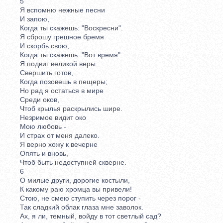
5
Я вспомню нежные песни
И запою,
Когда ты скажешь: "Воскресни".
Я сброшу грешное бремя
И скорбь свою,
Когда ты скажешь: "Вот время".
Я подвиг великой веры
Свершить готов,
Когда позовешь в пещеры;
Но рад я остаться в мире
Среди оков,
Чтоб крылья раскрылись шире.
Незримое видит око
Мою любовь -
И страх от меня далеко.
Я верно хожу к вечерне
Опять и вновь,
Чтоб быть недоступней скверне.
6
О милые други, дорогие костыли,
К какому раю хромца вы привели!
Стою, не смею ступить через порог -
Так сладкий облак глаза мне заволок.
Ах, я ли, темный, войду в тот светлый сад?