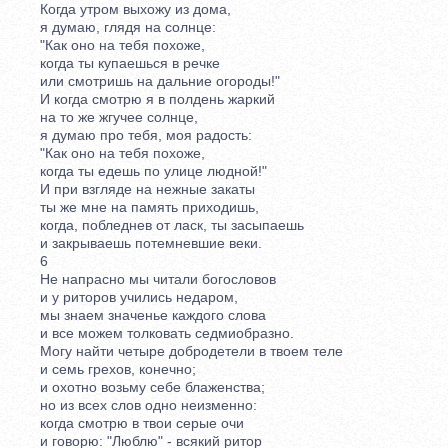
Когда утром выхожу из дома,
я думаю, глядя на солнце:
"Как оно на тебя похоже,
когда ты купаешься в речке
или смотришь на дальние огороды!"
И когда смотрю я в полдень жаркий
на то же жгучее солнце,
я думаю про тебя, моя радость:
"Как оно на тебя похоже,
когда ты едешь по улице людной!"
И при взгляде на нежные закаты
ты же мне на память приходишь,
когда, побледнев от ласк, ты засыпаешь
и закрываешь потемневшие веки.
6
Не напрасно мы читали богословов
и у риторов учились недаром,
мы знаем значенье каждого слова
и все можем толковать седмиобразно.
Могу найти четыре добродетели в твоем теле
и семь грехов, конечно;
и охотно возьму себе блаженства;
но из всех слов одно неизменно:
когда смотрю в твои серые очи
и говорю: "Люблю" - всякий ритор