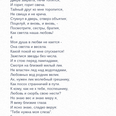
И горит, горит свеча.
Тайный друг ко мне торопится,
Не свища и не крича.
Стукнул в дверь, отверз объятия;
Поцелуй, и вновь, и вновь, -
Посмотрите, сестры, братия,
Как светла наша любовь!
4
Моя душа в любви не кается -
Она светла и весела.
Какой покой ко мне спускается!
Зажглися звезды без числа.
И я стою перед лампадами,
Смотря на близкий милый лик.
Не властен лед над водопадами,
Любовных вод родник велик.
Ах, нужен лик молебный грешнику,
Как посох странничий в пути.
К кому, как не к тебе, поспешнику,
Любовь и скорбь свою нести?
Но знаю вес и знаю меру я,
Я вижу близкие глаза
И ясно знаю, сладко веруя:
"Тебе нужна моя слеза".