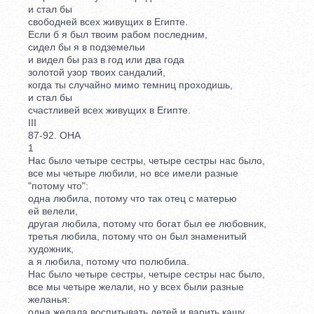
и стал бы
свободней всех живущих в Египте.
Если б я был твоим рабом последним,
сидел бы я в подземельи
и видел бы раз в год или два года
золотой узор твоих сандалий,
когда ты случайно мимо темниц проходишь,
и стал бы
счастливей всех живущих в Египте.
III
87-92. ОНА
1
Нас было четыре сестры, четыре сестры нас было,
все мы четыре любили, но все имели разные
"потому что":
одна любила, потому что так отец с матерью
ей велели,
другая любила, потому что богат был ее любовник,
третья любила, потому что он был знаменитый
художник,
а я любила, потому что полюбила.
Нас было четыре сестры, четыре сестры нас было,
все мы четыре желали, но у всех были разные
желанья:
одна желала воспитывать детей и варить кашу,