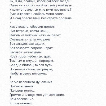
Ах, я ли, слабый, избегнул всех засад?
Один не в силах пройти свой узкий путь,
К кому в томленьи мне руки протянуть?
Рукою крепкой любовь меня взяла
И в сад пресветлый без страха провела.
7
Как отрадно, сбросив трепет,
Чуя встречи, свечи жечь,
Сквозь невнятный нежный лепет
Слышать ангельскую речь.
Без загадок разгадали,
Без возврата встречен брат;
Засияли нежно дали
Чрез порог небесных врат.
Темным я смущен нарядом,
Сердце билось, вился путь,
Но теперь стоим мы рядом,
Чтобы в свете потонуть.
8
Легче весеннего дуновения
Прикосновение
Пальцев тонких.
Громче и слаще мне уст молчание,
Чем величание
Хоров звонких.