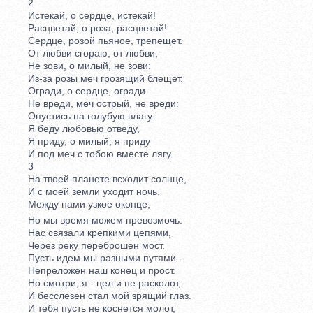
2
Истекай, о сердце, истекай!
Расцветай, о роза, расцветай!
Сердце, розой пьяное, трепещет.
От любви сгораю, от любви;
Не зови, о милый, не зови:
Из-за розы меч грозящий блещет.
Огради, о сердце, огради.
Не вреди, меч острый, не вреди:
Опустись на голубую влагу.
Я беду любовью отведу,
Я приду, о милый, я приду
И под меч с тобою вместе лягу.
3
На твоей планете всходит солнце,
И с моей земли уходит ночь.
Между нами узкое оконце,
Но мы время можем превозмочь.
Нас связали крепкими цепями,
Через реку переброшен мост.
Пусть идем мы разными путями -
Непреложен наш конец и прост.
Но смотри, я - цел и не расколот,
И бесслезен стал мой зрящий глаз.
И тебя пусть не коснется молот,