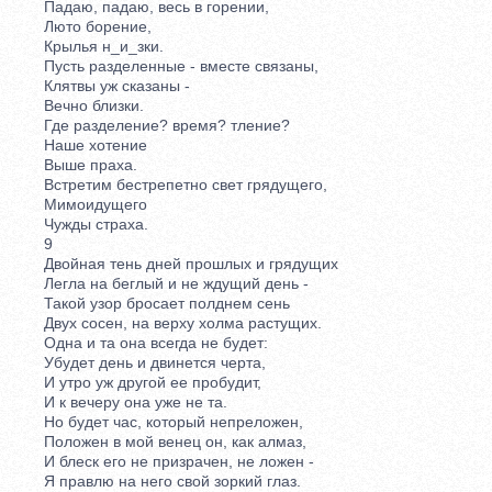
Падаю, падаю, весь в горении,
Люто борение,
Крылья н_и_зки.
Пусть разделенные - вместе связаны,
Клятвы уж сказаны -
Вечно близки.
Где разделение? время? тление?
Наше хотение
Выше праха.
Встретим бестрепетно свет грядущего,
Мимоидущего
Чужды страха.
9
Двойная тень дней прошлых и грядущих
Легла на беглый и не ждущий день -
Такой узор бросает полднем сень
Двух сосен, на верху холма растущих.
Одна и та она всегда не будет:
Убудет день и двинется черта,
И утро уж другой ее пробудит,
И к вечеру она уже не та.
Но будет час, который непреложен,
Положен в мой венец он, как алмаз,
И блеск его не призрачен, не ложен -
Я правлю на него свой зоркий глаз.