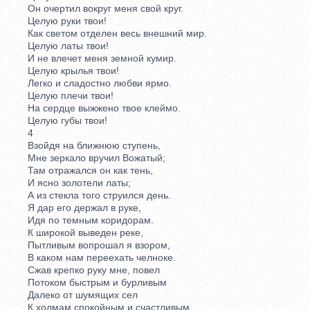
Он очертил вокруг меня свой круг.
Целую руки твои!
Как светом отделен весь внешний мир.
Целую латы твои!
И не влечет меня земной кумир.
Целую крылья твои!
Легко и сладостно любви ярмо.
Целую плечи твои!
На сердце выжжено твое клеймо.
Целую губы твои!
4
Взойдя на ближнюю ступень,
Мне зеркало вручил Вожатый;
Там отражался он как тень,
И ясно золотели латы;
А из стекла того струился день.
Я дар его держал в руке,
Идя по темным коридорам.
К широкой выведен реке,
Пытливым вопрошал я взором,
В каком нам переехать челноке.
Сжав крепко руку мне, повел
Потоком быстрым и бурливым
Далеко от шумящих сел
К холмам спокойным и счастливым,