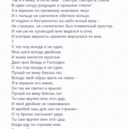
В один сосуд грядущее и прошлое стекло".
А в зеркале по-прежнему знакомое лицо.
И с пальца не скатилося обетное кольцо.
И поднял я бестрепетно на небо ясный взор -
Не страшен, не слепителен был пламенный простор.
И лик уж не пугающий мне виделся в огне,
И клятвам верность прежняя вернулася ко мне.
7
С тех пор всегда я не один,
Мои шаги всегда двойные,
И знаки милости простые
Дает мне Вождь и Господин.
С тех пор всегда я не один.
Пускай не вижу блеска лат,
Всегда твой образ зреть не смею -
Я в зеркале его имею,
Он так же светел и крылат.
Пускай не вижу блеска лат.
Ты сам вручил мне этот дар,
И твой двойник не самозванен,
И жребий наш для нас не странен -
О ту броню скользнет удар.
Ты сам вручил мне этот дар.
Когда иду по строкам книг,