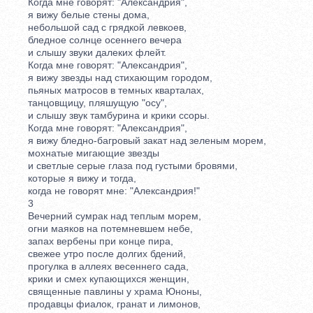
Когда мне говорят: "Александрия",
я вижу белые стены дома,
небольшой сад с грядкой левкоев,
бледное солнце осеннего вечера
и слышу звуки далеких флейт.
Когда мне говорят: "Александрия",
я вижу звезды над стихающим городом,
пьяных матросов в темных кварталах,
танцовщицу, пляшущую "осу",
и слышу звук тамбурина и крики ссоры.
Когда мне говорят: "Александрия",
я вижу бледно-багровый закат над зеленым морем,
мохнатые мигающие звезды
и светлые серые глаза под густыми бровями,
которые я вижу и тогда,
когда не говорят мне: "Александрия!"
3
Вечерний сумрак над теплым морем,
огни маяков на потемневшем небе,
запах вербены при конце пира,
свежее утро после долгих бдений,
прогулка в аллеях весеннего сада,
крики и смех купающихся женщин,
священные павлины у храма Юноны,
продавцы фиалок, гранат и лимонов,