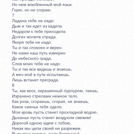
Но нем влюбленный мой язык.
Горю, но не сгораю.
7
Ладана тебе не надо:
Дым и так идет из кадила.
Недаром к тебе приходила
Долгих молитв отрада.
Якоря тебе не надо:
Ты и так спокоен и верен.
Не нами наш путь измерен
До небесного града.
Слов моих тебе не надо:
Ты и так все видишь и знаешь,
А меч мой в пути испытаешь,
Лишь встанет преграда.
8
Ты, как воск, окрашенный пурпуром, таешь,
Изранено стрелами нежное тело.
Как роза, сгораешь, сгорая, не знаешь,
Какое сиянье тебя одело.
Моя кровь пусть станет прохладной водою,
Дыханье пусть станет воздухом свежим!
Дорогой одною идем с тобою,
Никак мы цепи своей не разрежем.
Вырываю сердце, паду бездушен! -