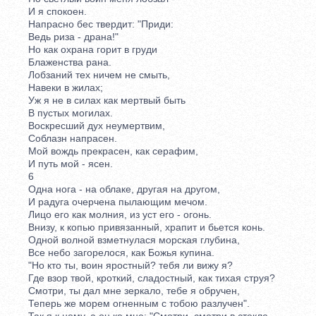
И я спокоен.
Напрасно бес твердит: "Приди:
Ведь риза - драна!"
Но как охрана горит в груди
Блаженства рана.
Лобзаний тех ничем не смыть,
Навеки в жилах;
Уж я не в силах как мертвый быть
В пустых могилах.
Воскресший дух неумертвим,
Соблазн напрасен.
Мой вождь прекрасен, как серафим,
И путь мой - ясен.
6
Одна нога - на облаке, другая на другом,
И радуга очерчена пылающим мечом.
Лицо его как молния, из уст его - огонь.
Внизу, к копью привязанный, храпит и бьется конь.
Одной волной взметнулася морская глубина,
Все небо загорелося, как Божья купина.
"Но кто ты, воин яростный? тебя ли вижу я?
Где взор твой, кроткий, сладостный, как тихая струя?
Смотри, ты дал мне зеркало, тебе я обручен,
Теперь же морем огненным с тобою разлучен".
Так я к нему, а он ко мне: "Смотри, смотри в стекле