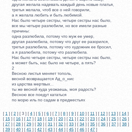
другая желала надевать каждый день новые платья,
третья желала, чтоб все о ней говорили,
а я желала любить и быть любимой.
Нас было четыре сестры, четыре сестры нас было,
все мы четыре разлюбили, но все имели разные
причины:
одна разлюбила, потому что муж ее умер,
другая разлюбила, потому что друг ее разорился,
третья разлюбила, потому что художник ее бросил,
а я разлюбила, потому что разлюбила.
Нас было четыре сестры, четыре сестры нас было,
а может быть, нас было не четыре, а пять?
2
Весною листья меняет тополь,
весной возвращается Ад_о_нис
из царства мертвых...
ты же весной куда уезжаешь, моя радость?
Весною все поедут кататься
по морю иль по садам в предместьях
[
1
] [
2
] [ 3 ] [
4
] [
5
] [
6
] [
7
] [
8
] [
9
] [
10
] [
11
] [
12
] [
13
] [
14
]
[
15
] [
16
] [
17
] [
18
] [
19
] [
20
] [
21
] [
22
] [
23
] [
24
] [
25
] [
26
]
[
27
] [
28
] [
29
] [
30
] [
31
] [
32
] [
33
] [
34
] [
35
] [
36
] [
37
] [
38
]
[
39
] [
40
] [
41
] [
42
] [
43
] [
44
] [
45
] [
46
] [
47
]