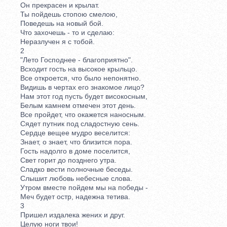
Он прекрасен и крылат.
Ты пойдешь стопою смелою,
Поведешь на новый бой.
Что захочешь - то и сделаю:
Неразлучен я с тобой.
2
"Лето Господнее - благоприятно".
Всходит гость на высокое крыльцо.
Все откроется, что было непонятно.
Видишь в чертах его знакомое лицо?
Нам этот год пусть будет високосным,
Белым камнем отмечен этот день.
Все пройдет, что окажется наносным.
Сядет путник под сладостную сень.
Сердце вещее мудро веселится:
Знает, о знает, что близится пора.
Гость надолго в доме поселится,
Свет горит до позднего утра.
Сладко вести полночные беседы.
Слышит любовь небесные слова.
Утром вместе пойдем мы на победы -
Меч будет остр, надежна тетива.
3
Пришел издалека жених и друг.
Целую ноги твои!