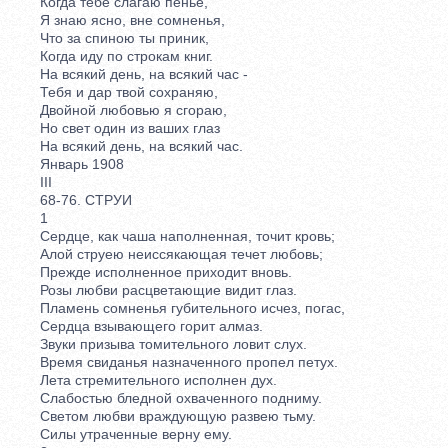
Когда тебе слагаю пенье,
Я знаю ясно, вне сомненья,
Что за спиною ты приник,
Когда иду по строкам книг.
На всякий день, на всякий час -
Тебя и дар твой сохраняю,
Двойной любовью я сгораю,
Но свет один из ваших глаз
На всякий день, на всякий час.
Январь 1908
III
68-76. СТРУИ
1
Сердце, как чаша наполненная, точит кровь;
Алой струею неиссякающая течет любовь;
Прежде исполненное приходит вновь.
Розы любви расцветающие видит глаз.
Пламень сомненья губительного исчез, погас,
Сердца взывающего горит алмаз.
Звуки призыва томительного ловит слух.
Время свиданья назначенного пропел петух.
Лета стремительного исполнен дух.
Слабостью бледной охваченного подниму.
Светом любви враждующую развею тьму.
Силы утраченные верну ему.