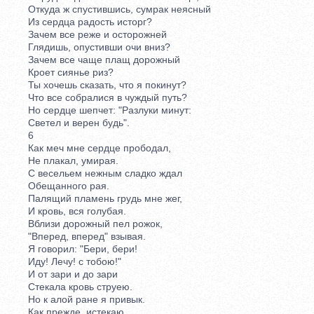
Откуда ж спустившись, сумрак неясный
Из сердца радость исторг?
Зачем все реже и осторожней
Глядишь, опустивши очи вниз?
Зачем все чаще плащ дорожный
Кроет сиянье риз?
Ты хочешь сказать, что я покинут?
Что все собралися в чуждый путь?
Но сердце шепчет: "Разлуки минут:
Светел и верен будь".
6
Как меч мне сердце прободал,
Не плакал, умирая.
С весельем нежным сладко ждал
Обещанного рая.
Палящий пламень грудь мне жег,
И кровь, вся голубая.
Вблизи дорожный пел рожок,
"Вперед, вперед" взывая.
Я говорил: "Бери, бери!
Иду! Лечу! с тобою!"
И от зари и до зари
Стекала кровь струею.
Но к алой ране я привык.
Как прежде, истекаю,