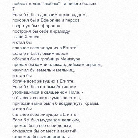
поймет только "люблю" - и ничего больше.
7
Если б я был древним полководцем,
покорил бы я Ефиопию и персов,
свергнул бы я фараона,
построил бы себе пирамиду
выше Хеопса,
и стал бы
славнее всех живущих в Египте!
Если б я был ловким вором,
обокрал бы я гробницу Менкаура,
продал бы камни александрийским евреям,
накупил бы земель и мельниц,
и стал бы
богаче всех живущих в Египте.
Если б я был вторым Антиноем,
утопившимся в священном Ниле, -
я бы всех сводил с ума красотою,
при жизни мне были б воздвигнуты храмы,
и стал бы
сильнее всех живущих в Египте.
Если б я был мудрецом великим,
прожил бы я все свои деньги,
отказался бы от мест и занятий,
сторожил бы чужие огороды -