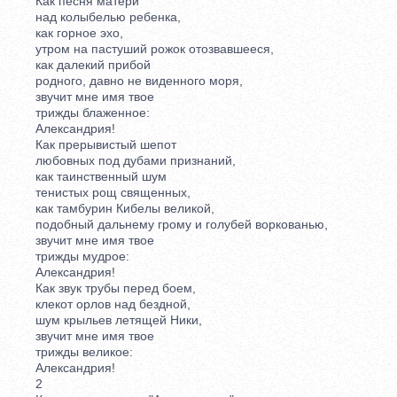
Как песня матери
над колыбелью ребенка,
как горное эхо,
утром на пастуший рожок отозвавшееся,
как далекий прибой
родного, давно не виденного моря,
звучит мне имя твое
трижды блаженное:
Александрия!
Как прерывистый шепот
любовных под дубами признаний,
как таинственный шум
тенистых рощ священных,
как тамбурин Кибелы великой,
подобный дальнему грому и голубей воркованью,
звучит мне имя твое
трижды мудрое:
Александрия!
Как звук трубы перед боем,
клекот орлов над бездной,
шум крыльев летящей Ники,
звучит мне имя твое
трижды великое:
Александрия!
2