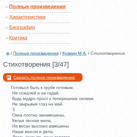
Полные произведения
Характеристики
Биографии
Критика
/
Полные произведения
/
Кузмин М.А.
/
Стихотворения
Стихотворения [3/47]
Скачать полное произведение
Готовься быть к трубе готовым,
Не сожалей и не гадай,
Будь мудро прост к теперешним оковам,
Не закрывая глаз на май.
3
Окна плотно занавешены,
Келья тесная мила,
На весах высоких взвешены
Наши мысли и дела.
Дверь закрыта, печи топятся,