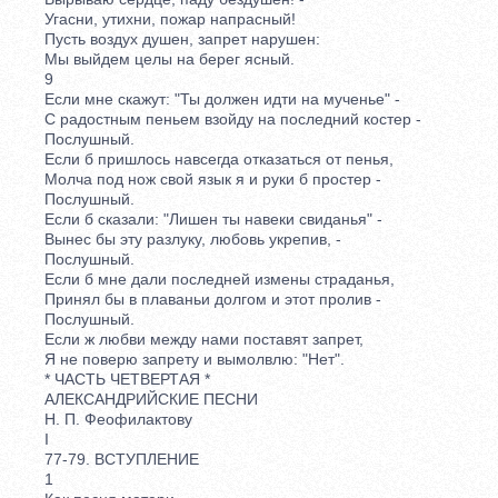
Угасни, утихни, пожар напрасный!
Пусть воздух душен, запрет нарушен:
Мы выйдем целы на берег ясный.
9
Если мне скажут: "Ты должен идти на мученье" -
С радостным пеньем взойду на последний костер -
Послушный.
Если б пришлось навсегда отказаться от пенья,
Молча под нож свой язык я и руки б простер -
Послушный.
Если б сказали: "Лишен ты навеки свиданья" -
Вынес бы эту разлуку, любовь укрепив, -
Послушный.
Если б мне дали последней измены страданья,
Принял бы в плаваньи долгом и этот пролив -
Послушный.
Если ж любви между нами поставят запрет,
Я не поверю запрету и вымолвлю: "Нет".
* ЧАСТЬ ЧЕТВЕРТАЯ *
АЛЕКСАНДРИЙСКИЕ ПЕСНИ
Н. П. Феофилактову
I
77-79. ВСТУПЛЕНИЕ
1