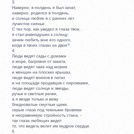
3
Наверно, в полдень я был зачат,
наверно, родился в полдень,
и солнца люблю я с ранних лет
лучистое сиянье.
С тех пор, как увидел я глаза твои,
я стал равнодушен к солнцу:
зачем любить мне его одного,
когда в твоих глазах их двое?
4
Люди видят сады с домами
и море, багровое от заката,
люди видят чаек над морем
и женщин на плоских крышах,
люди видят воинов в латах
и на площади продавцов с пирожками,
люди видят солнце и звезды,
ручьи и светлые речки,
а я везде только и вижу
бледноватые смуглые щеки,
серые глаза под темными бровями
и несравнимую стройность стана, -
так глаза любящих видят
то, что видеть велит им мудрое сердце.
5