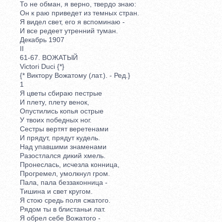
То не обман, я верно, твердо знаю:
Он к раю приведет из темных стран.
Я видел свет, его я вспоминаю -
И все редеет утренний туман.
Декабрь 1907
II
61-67. ВОЖАТЫЙ
Victori Duci {*}
{* Виктору Вожатому (лат.). - Ред.}
1
Я цветы сбираю пестрые
И плету, плету венок,
Опустились копья острые
У твоих победных ног.
Сестры вертят веретенами
И прядут, прядут кудель.
Над упавшими знаменами
Разостлался дикий хмель.
Пронеслась, исчезла конница,
Прогремел, умолкнул гром.
Пала, пала беззаконница -
Тишина и свет кругом.
Я стою средь поля сжатого.
Рядом ты в блистаньи лат.
Я обрел себе Вожатого -