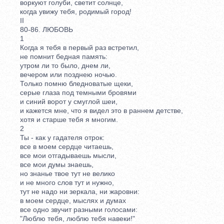
воркуют голуби, светит солнце,
когда увижу тебя, родимый город!
II
80-86. ЛЮБОВЬ
1
Когда я тебя в первый раз встретил,
не помнит бедная память:
утром ли то было, днем ли,
вечером или позднею ночью.
Только помню бледноватые щеки,
серые глаза под темными бровями
и синий ворот у смуглой шеи,
и кажется мне, что я видел это в раннем детстве,
хотя и старше тебя я многим.
2
Ты - как у гадателя отрок:
все в моем сердце читаешь,
все мои отгадываешь мысли,
все мои думы знаешь,
но знанье твое тут не велико
и не много слов тут и нужно,
тут не надо ни зеркала, ни жаровни:
в моем сердце, мыслях и думах
все одно звучит разными голосами:
"Люблю тебя, люблю тебя навеки!"