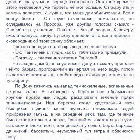
дело, и сразу у меня сердце захолодало. Остатнее время я
этого недоверия уже терпеть не мог больше. От жару ить и
камень лопается. И лучше, что меня демобилизовали. Все к
концу ближе. - Он глухо откашлялся, помолчал и, не
оглядываясь на Прохора, уже другим голосом сказал: -
Спасибо за угощение. Пошел я. Бывай здоров. К вечеру,
ежели вернусь, зайду. Бутылку прибери, а то жена приедет -
сковородник об твою спину обломает.
Прохор проводил его до крыльца, в сенях шепнул:
- Ох, Пантелевич, гляди, как бы тебя там не примкнули.
- Погляжу, - сдержанно ответил Григорий.
Не заходя домой, он спустился к Дону, отвязал у пристани
чей-то баркас, пригоршнями вычерпал из него воду, потом
выломал из плетня кол, пробил лед в окраинцах и поехал на
ту сторону.
По Дону катились на запад темно-зеленые, вспененные
ветром волны. В тиховодье у берегов они обламывали
хрупкий прозрачный ледок, раскачивали зеленые пряди
тины-шелковицы. Над берегом стоял хрустальный звон
бьющихся льдинок, мягко шуршала омываемая водой
прибрежная галька, а на середине реки, там, где течение
было стремительно и ровно, Григорий слышал только глухие
всплески и клекот волн, толпившихся у левого борта баркаса,
да низкий, басовитый, неумолчный гул ветра в обдонском
лесу.