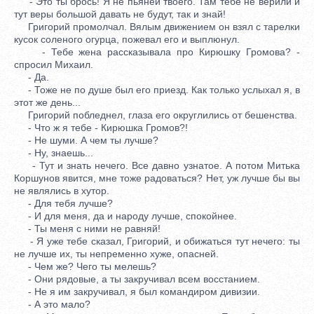
- Это ты брось! Я не пьяней твоего. Там тебе не верили и
тут веры большой давать не будут, так и знай!
Григорий промолчал. Вялым движением он взял с тарелки
кусок соленого огурца, пожевал его и выплюнул.
- Тебе жена рассказывала про Кирюшку Громова? -
спросил Михаил.
- Да.
- Тоже не по душе был его приезд. Как только услыхал я, в
этот же день...
Григорий побледнел, глаза его округлились от бешенства.
- Что ж я тебе - Кирюшка Громов?!
- Не шуми. А чем ты лучше?
- Ну, знаешь...
- Тут и знать нечего. Все давно узнатое. А потом Митька
Коршунов явится, мне тоже радоваться? Нет, уж лучше бы вы
не являлись в хутор.
- Для тебя лучше?
- И для меня, да и народу лучше, спокойнее.
- Ты меня с ними не равняй!
- Я уже тебе сказал, Григорий, и обижаться тут нечего: ты
не лучше их, ты непременно хуже, опасней.
- Чем же? Чего ты мелешь?
- Они рядовые, а ты закручивал всем восстанием.
- Не я им закручивал, я был командиром дивизии.
- А это мало?