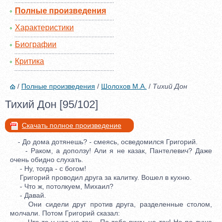
Полные произведения
Характеристики
Биографии
Критика
/
Полные произведения
/
Шолохов М.А.
/
Тихий Дон
Тихий Дон [95/102]
Скачать полное произведение
- До дома дотянешь? - смеясь, осведомился Григорий.
- Раком, а доползу! Али я не казак, Пантелевич? Даже
очень обидно слухать.
- Ну, тогда - с богом!
Григорий проводил друга за калитку. Вошел в кухню.
- Что ж, потолкуем, Михаил?
- Давай.
Они сидели друг против друга, разделенные столом,
молчали. Потом Григорий сказал:
- Что-то у нас не так... По тебе вижу, не так! Не по душе