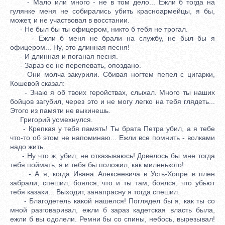
- Мало или много - не в том дело... Ежли б тогда на
гулянке меня не собирались убить красноармейцы, я бы,
может, и не участвовал в восстании.
- Не был бы ты офицером, никто б тебя не трогал.
- Ежли б меня не брали на службу, не был бы я
офицером... Ну, это длинная песня!
- И длинная и поганая песня.
- Зараз ее не перепевать, опоздано.
Они молча закурили. Сбивая ногтем пепел с цигарки,
Кошевой сказал:
- Знаю я об твоих геройствах, слыхал. Много ты наших
бойцов загубил, через это и не могу легко на тебя глядеть...
Этого из памяти не выкинешь.
Григорий усмехнулся.
- Крепкая у тебя память! Ты брата Петра убил, а я тебе
что-то об этом не напоминаю... Ежли все помнить - волками
надо жить.
- Ну что ж, убил, не отказываюсь! Довелось бы мне тогда
тебя поймать, я и тебя бы положил, как миленького!
- А я, когда Ивана Алексеевича в Усть-Хопре в плен
забрали, спешил, боялся, что и ты там, боялся, что убьют
тебя казаки... Выходит, занапрасну я тогда спешил.
- Благодетель какой нашелся! Поглядел бы я, как ты со
мной разговаривал, ежли б зараз кадетская власть была,
ежли б вы одолели. Ремни бы со спины, небось, вырезывал!