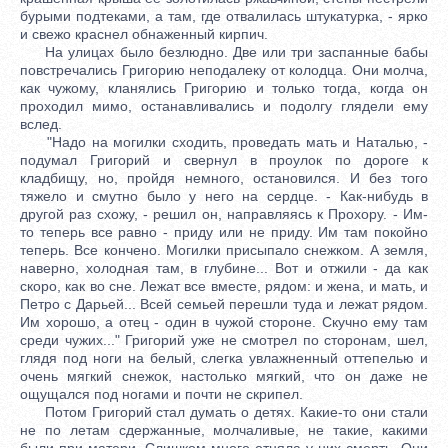
бурыми подтеками, а там, где отвалилась штукатурка, - ярко
и свежо краснел обнаженный кирпич.
На улицах было безлюдно. Две или три заспанные бабы
повстречались Григорию неподалеку от колодца. Они молча,
как чужому, кланялись Григорию и только тогда, когда он
проходил мимо, останавливались и подолгу глядели ему
вслед.
"Надо на могилки сходить, проведать мать и Наталью, -
подумал Григорий и свернул в проулок по дороге к
кладбищу, но, пройдя немного, остановился. И без того
тяжело и смутно было у него на сердце. - Как-нибудь в
другой раз схожу, - решил он, направляясь к Прохору. - Им-
то теперь все равно - приду или не приду. Им там покойно
теперь. Все кончено. Могилки присыпало снежком. А земля,
наверно, холодная там, в глубине... Вот и отжили - да как
скоро, как во сне. Лежат все вместе, рядом: и жена, и мать, и
Петро с Дарьей... Всей семьей перешли туда и лежат рядом.
Им хорошо, а отец - один в чужой стороне. Скучно ему там
среди чужих..." Григорий уже не смотрел по сторонам, шел,
глядя под ноги на белый, слегка увлажненный оттепелью и
очень мягкий снежок, настолько мягкий, что он даже не
ощущался под ногами и почти не скрипел.
Потом Григорий стал думать о детях. Какие-то они стали
не по летам сдержанные, молчаливые, не такие, какими
были при матери. Слишком много отняла у них смерть. Они