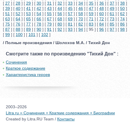
[
27
] [
28
] [
29
] [
30
] [
31
] [
32
] [
33
] [
34
] [
35
] [
36
] [
37
] [
38
]
[
39
] [
40
] [
41
] [
42
] [
43
] [
44
] [
45
] [
46
] [
47
] [
48
] [
49
] [
50
]
[
51
] [
52
] [
53
] [
54
] [
55
] [
56
] [
57
] [
58
] [
59
] [
60
] [
61
] [
62
]
[
63
] [
64
] [
65
] [
66
] [
67
] [
68
] [
69
] [
70
] [
71
] [
72
] [
73
] [
74
]
[
75
] [
76
] [
77
] [
78
] [
79
] [
80
] [
81
] [
82
] [
83
] [
84
] [
85
] [
86
]
[
87
] [
88
] [
89
] [
90
] [
91
] [
92
] [
93
] [
94
] [ 95 ] [
96
] [
97
] [
98
]
[
99
] [
100
] [
101
] [
102
]
/ Полные произведения / Шолохов М.А. / Тихий Дон
Смотрите также по произведению "Тихий Дон" :
Сочинения
Краткое содержание
Характеристика героев
2003–2026
Litra.ru = Сочинения + Краткие содержания + Биографии
Created by Litra.RU Team /
Контакты