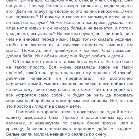
напуганы. Почему Полюшка вчера заплакала, когда увидела
его? Дети не плачут при встрече, это на них непохоже. О чем
она подумала? И почему в глазах ее мелькнул испуг, когда
он взял ее на руки? Может быть, она все время думала, что
отца нет в живых и он никогда больше не вернется, а потом,
увидев его, испугалась? Во всяком случае, он, Григорий, ни в
чем не виноват перед ними. Надо только сказать Аксинье,
чтобы она жалела их и всячески старалась заменить им
мать... Пожалуй, они привяжутся к мачехе. Она ласковая,
добрая баба. Из любви к нему она будет любить и детей.
Об этом тоже тяжело и горько было думать. Все это было
не так-то просто. Вся жизнь оказалась вовсе не такой
простой, какой она представлялась ему недавно. В глупой,
ребячьей наивности он предполагал, что достаточно
вернуться домой, сменить шинель на зипун, и все пойдет как
по-писаному: никто ему слова не скажет, никто не упрекнет,
все устроится само собой, и будет он жить да поживать
мирным хлеборобом и примерным семьянином. Нет, не так
это просто выглядит на самом деле.
Григорий осторожно открыл повисшую на одной петле
калитку зыковского база. Прохор в растоптанных круглых
валенках, в надвинутом по самые брови треухе шел к
крыльцу, беспечно помахивая порожним дойным ведром.
Белые капли молока невидимо сеялись по снегу.