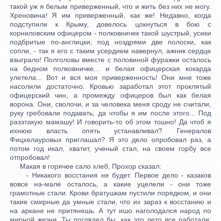
такой уж я белым приверженный, что и жить без них не могу.
Хреновина! Я им приверженный, как же! Недавно, когда
подступили к Крыму, довелось цокнуться в бою с
корниловским офицером - полковничек такой шустрый, усики
подбритые по-англицки, под ноздрями две полоски, как
сопли, - так я его с таким усердием навернул, ажник сердце
взыграло! Полголовы вместе с половиной фуражки осталось
на бедном полковничке... и белая офицерская кокарда
улетела... Вот и вся моя приверженность! Они мне тоже
насолили достаточно. Кровью заработал этот проклятый
офицерский чин, а промежду офицеров был как белая
ворона. Они, сволочи, и за человека меня сроду не считали,
руку гребовали подавать, да чтобы я им после этого... Под
разэтакую мамашу! И говорить-то об этом тошно! Да чтоб я
ихнюю власть опять устанавливал? Генералов
Фицхелауровых приглашал? Я это дело опробовал раз, а
потом год икал, хватит, ученый стал, на своем горбу все
отпробовал!
Макая в горячее сало хлеб, Прохор сказал:
- Никакого восстания не будет. Первое дело - казаков
вовсе на-мале осталось, а какие уцелели - они тоже
грамотные стали. Крови братушкам пустили порядком, и они
такие смирные да умные стали, что их зараз к восстанию и
на аркане не притянешь. А тут ишо наголодался народ по
мирной жизни. Ты поглядел бы, как это лето все работали: