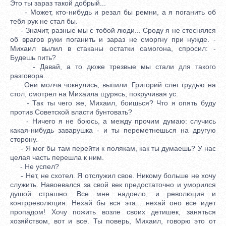
Это ты зараз такой добрый...
- Может, кто-нибудь и резал бы ремни, а я поганить об
тебя рук не стал бы.
- Значит, разные мы с тобой люди... Сроду я не стеснялся
об врагов руки поганить и зараз не сморгну при нужде. -
Михаил вылил в стаканы остатки самогона, спросил: -
Будешь пить?
- Давай, а то дюже трезвые мы стали для такого
разговора...
Они молча чокнулись, выпили. Григорий слег грудью на
стол, смотрел на Михаила щурясь, покручивая ус.
- Так ты чего же, Михаил, боишься? Что я опять буду
против Советской власти бунтовать?
- Ничего я не боюсь, а между прочим думаю: случись
какая-нибудь заварушка - и ты переметнешься на другую
сторону.
- Я мог бы там перейти к полякам, как ты думаешь? У нас
целая часть перешла к ним.
- Не успел?
- Нет, не схотел. Я отслужил свое. Никому больше не хочу
служить. Навоевался за свой век предостаточно и уморился
душой страшно. Все мне надоело, и революция и
контрреволюция. Нехай бы вся эта... нехай оно все идет
пропадом! Хочу пожить возле своих детишек, заняться
хозяйством, вот и все. Ты поверь, Михаил, говорю это от