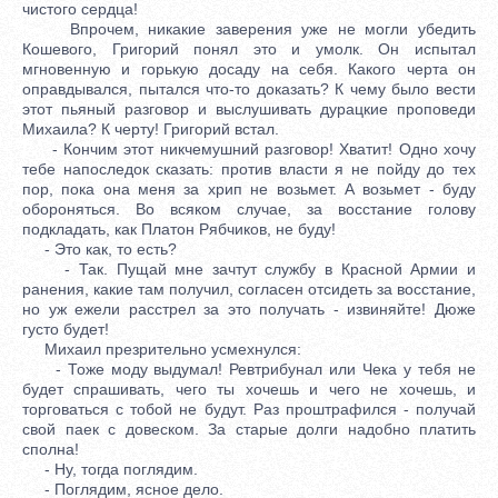
чистого сердца!
Впрочем, никакие заверения уже не могли убедить
Кошевого, Григорий понял это и умолк. Он испытал
мгновенную и горькую досаду на себя. Какого черта он
оправдывался, пытался что-то доказать? К чему было вести
этот пьяный разговор и выслушивать дурацкие проповеди
Михаила? К черту! Григорий встал.
- Кончим этот никчемушний разговор! Хватит! Одно хочу
тебе напоследок сказать: против власти я не пойду до тех
пор, пока она меня за хрип не возьмет. А возьмет - буду
обороняться. Во всяком случае, за восстание голову
подкладать, как Платон Рябчиков, не буду!
- Это как, то есть?
- Так. Пущай мне зачтут службу в Красной Армии и
ранения, какие там получил, согласен отсидеть за восстание,
но уж ежели расстрел за это получать - извиняйте! Дюже
густо будет!
Михаил презрительно усмехнулся:
- Тоже моду выдумал! Ревтрибунал или Чека у тебя не
будет спрашивать, чего ты хочешь и чего не хочешь, и
торговаться с тобой не будут. Раз проштрафился - получай
свой паек с довеском. За старые долги надобно платить
сполна!
- Ну, тогда поглядим.
- Поглядим, ясное дело.