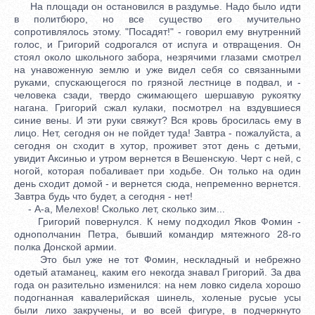
На площади он остановился в раздумье. Надо было идти
в политбюро, но все существо его мучительно
сопротивлялось этому. "Посадят!" - говорил ему внутренний
голос, и Григорий содрогался от испуга и отвращения. Он
стоял около школьного забора, незрячими глазами смотрел
на унавоженную землю и уже видел себя со связанными
руками, спускающегося по грязной лестнице в подвал, и -
человека сзади, твердо сжимающего шершавую рукоятку
нагана. Григорий сжал кулаки, посмотрел на вздувшиеся
синие вены. И эти руки свяжут? Вся кровь бросилась ему в
лицо. Нет, сегодня он не пойдет туда! Завтра - пожалуйста, а
сегодня он сходит в хутор, проживет этот день с детьми,
увидит Аксинью и утром вернется в Вешенскую. Черт с ней, с
ногой, которая побаливает при ходьбе. Он только на один
день сходит домой - и вернется сюда, непременно вернется.
Завтра будь что будет, а сегодня - нет!
- А-а, Мелехов! Сколько лет, сколько зим...
Григорий повернулся. К нему подходил Яков Фомин -
однополчанин Петра, бывший командир мятежного 28-го
полка Донской армии.
Это был уже не тот Фомин, нескладный и небрежно
одетый атаманец, каким его некогда знавал Григорий. За два
года он разительно изменился: на нем ловко сидела хорошо
подогнанная кавалерийская шинель, холеные русые усы
были лихо закручены, и во всей фигуре, в подчеркнуто