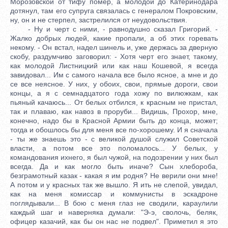
Морозовской от тифу помер, а молодой до Катеринодара
дотянул, там его супруга связалась с генералом Покровским,
ну, он и не стерпел, застрелился от неудовольствия.
- Ну и черт с ними, - равнодушно сказал Григорий. -
Жалко добрых людей, какие пропали, а об этих горевать
некому. - Он встал, надел шинель и, уже держась за дверную
скобу, раздумчиво заговорил: - Хотя черт его знает, такому,
как молодой Листницкий или как наш Кошевой, я всегда
завидовал... Им с самого начала все было ясное, а мне и до
се все неясное. У них, у обоих, свои, прямые дороги, свои
концы, а я с семнадцатого года хожу по вилюжкам, как
пьяный качаюсь... От белых отбился, к красным не пристал,
так и плаваю, как навоз в проруби... Видишь, Прохор, мне,
конечно, надо бы в Красной Армии быть до конца, может;
тогда и обошлось бы для меня все по-хорошему. И я сначала
- ты же знаешь это - с великой душой служил Советской
власти, а потом все это поломалось... У белых, у
командования ихнего, я был чужой, на подозрении у них был
всегда. Да и как могло быть иначе? Сын хлебороба,
безграмотный казак - какая я им родня? Не верили они мне!
А потом и у красных так же вышло. Я ить не слепой, увидал,
как на меня комиссар и коммунисты в эскадроне
поглядывали... В бою с меня глаз не сводили, караулили
каждый шаг и наверняка думали: "Э-э, сволочь, беляк,
офицер казачий, как бы он нас не подвел". Приметил я это