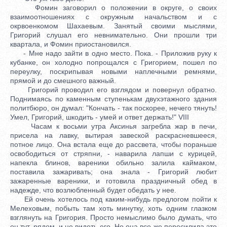
Фомин заговорил о положении в округе, о своих
взаимоотношениях с окружным начальством и с
окрвоенкомом Шахаевым. Занятый своими мыслями,
Григорий слушал его невнимательно. Они прошли три
квартала, и Фомин приостановился.
- Мне надо зайти в одно место. Пока. - Приложив руку к
кубанке, он холодно попрощался с Григорием, пошел по
переулку, поскрипывая новыми наплечными ремнями,
прямой и до смешного важный.
Григорий проводил его взглядом и повернул обратно.
Поднимаясь по каменным ступенькам двухэтажного здания
политбюро, он думал: "Кончать - так поскорее, нечего тянуть!
Умел, Григорий, шкодить - умей и ответ держать!" VIII
Часам к восьми утра Аксинья загребла жар в печи,
присела на лавку, вытирая завеской раскрасневшееся,
потное лицо. Она встала еще до рассвета, чтобы пораньше
освободиться от стряпни, - наварила лапши с курицей,
напекла блинов, вареники обильно залила каймаком,
поставила зажаривать; она знала - Григорий любит
зажаренные вареники, и готовила праздничный обед в
надежде, что возлюбленный будет обедать у нее.
Ей очень хотелось под каким-нибудь предлогом пойти к
Мелеховым, побыть там хоть минутку, хоть одним глазком
взглянуть на Григория. Просто немыслимо было думать, что
он тут, рядом, и не видеть его. Но она все же пересилила это