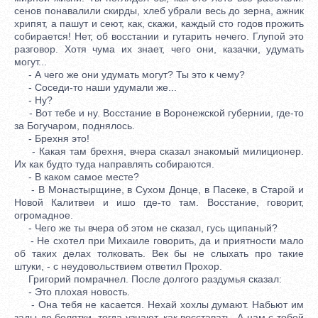
сенов понавалили скирды, хлеб убрали весь до зерна, ажник
хрипят, а пашут и сеют, как, скажи, каждый сто годов прожить
собирается! Нет, об восстании и гутарить нечего. Глупой это
разговор. Хотя чума их знает, чего они, казачки, удумать
могут...
- А чего же они удумать могут? Ты это к чему?
- Соседи-то наши удумали же...
- Ну?
- Вот тебе и ну. Восстание в Воронежской губернии, где-то
за Богучаром, поднялось.
- Брехня это!
- Какая там брехня, вчера сказал знакомый милиционер.
Их как будто туда направлять собираются.
- В каком самое месте?
- В Монастырщине, в Сухом Донце, в Пасеке, в Старой и
Новой Калитвеи и ишо где-то там. Восстание, говорит,
огромадное.
- Чего же ты вчера об этом не сказал, гусь щипаный?
- Не схотел при Михаиле говорить, да и приятности мало
об таких делах толковать. Век бы не слыхать про такие
штуки, - с неудовольствием ответил Прохор.
Григорий помрачнел. После долгого раздумья сказал:
- Это плохая новость.
- Она тебя не касается. Нехай хохлы думают. Набьют им
зады до болятки, тогда узнают, как восставать. А нам с тобой