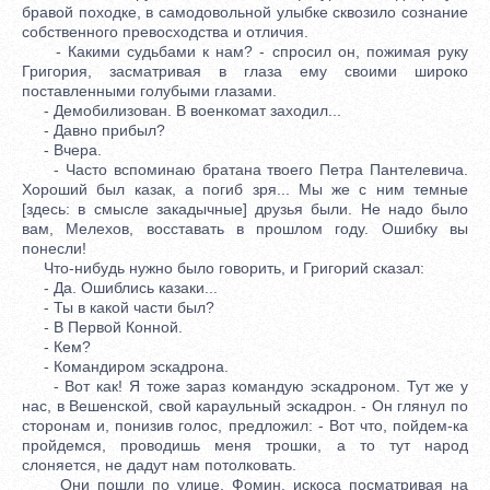
бравой походке, в самодовольной улыбке сквозило сознание
собственного превосходства и отличия.
- Какими судьбами к нам? - спросил он, пожимая руку
Григория, засматривая в глаза ему своими широко
поставленными голубыми глазами.
- Демобилизован. В военкомат заходил...
- Давно прибыл?
- Вчера.
- Часто вспоминаю братана твоего Петра Пантелевича.
Хороший был казак, а погиб зря... Мы же с ним темные
[здесь: в смысле закадычные] друзья были. Не надо было
вам, Мелехов, восставать в прошлом году. Ошибку вы
понесли!
Что-нибудь нужно было говорить, и Григорий сказал:
- Да. Ошиблись казаки...
- Ты в какой части был?
- В Первой Конной.
- Кем?
- Командиром эскадрона.
- Вот как! Я тоже зараз командую эскадроном. Тут же у
нас, в Вешенской, свой караульный эскадрон. - Он глянул по
сторонам и, понизив голос, предложил: - Вот что, пойдем-ка
пройдемся, проводишь меня трошки, а то тут народ
слоняется, не дадут нам потолковать.
Они пошли по улице. Фомин, искоса посматривая на