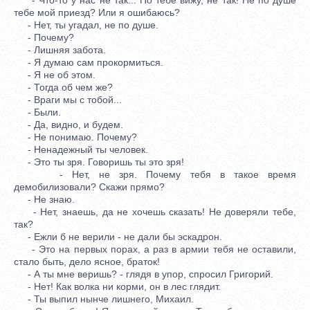
тебе мой приезд? Или я ошибаюсь?
- Нет, ты угадал, не по душе.
- Почему?
- Лишняя забота.
- Я думаю сам прокормиться.
- Я не об этом.
- Тогда об чем же?
- Враги мы с тобой...
- Были.
- Да, видно, и будем.
- Не понимаю. Почему?
- Ненадежный ты человек.
- Это ты зря. Говоришь ты это зря!
- Нет, не зря. Почему тебя в такое время
демобилизовали? Скажи прямо?
- Не знаю.
- Нет, знаешь, да не хочешь сказать! Не доверяли тебе,
так?
- Ежли б не верили - не дали бы эскадрон.
- Это на первых порах, а раз в армии тебя не оставили,
стало быть, дело ясное, браток!
- А ты мне веришь? - глядя в упор, спросил Григорий.
- Нет! Как волка ни корми, он в лес глядит.
- Ты выпил нынче лишнего, Михаил.