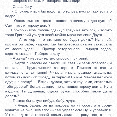
- Здорово ночевали, товарищ командир!
- Слава богу.
- Опохмелиться бы надо, а то голова пустая, как вот это
ведро.
- Опохмелиться - дело стоящее, а почему ведро пустое?
Сам, что ли, корову доил?
Прохор кивком головы сдвинул треух на затылок, и только
тогда Григорий увидел необычайно мрачное лицо Друга.
- А то черт, что ли, мне ее будет доить? Ну, я ей,
проклятой бабе, надоил. Как бы животом она не захворала
от моего удоя!.. - Прохор остервенело швырнул ведро,
коротко сказал: - Пойдем в хату.
- А жена? - нерешительно спросил Григорий.
- Черти с квасом ее съели! Ни свет ни заря сгреблась и
поехала в Кружилинский за терном. Пришел от вас, и
взялась она за меня! Читала-читала разные акафисты,
потом как вскочит: "Поеду за терном! Нынче Максаевы снохи
едут, и я поеду!" - "Езжай, думаю, хоть за грушами, скатертью
тебе дорога!" Встал, затопил печь, пошел корову доить. Ну и
надоил. Ты думаешь, одной рукой способно такие дела
делать?
- Позвал бы какую-нибудь бабу, чудак!
- Чудак баран, он до покрова матку сосет, а я сроду
чудаком не был. Думалось - сам управлюсь! Ну, и управился.
Уж я под этой коровой лазил-лазил на ракушках, а она,