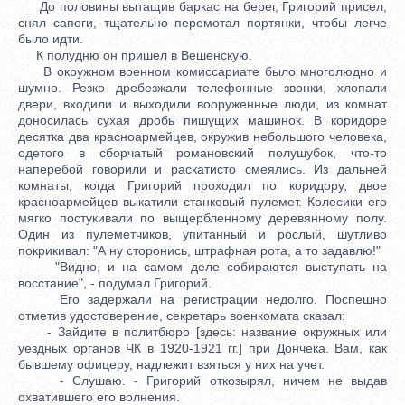
До половины вытащив баркас на берег, Григорий присел,
снял сапоги, тщательно перемотал портянки, чтобы легче
было идти.
К полудню он пришел в Вешенскую.
В окружном военном комиссариате было многолюдно и
шумно. Резко дребезжали телефонные звонки, хлопали
двери, входили и выходили вооруженные люди, из комнат
доносилась сухая дробь пишущих машинок. В коридоре
десятка два красноармейцев, окружив небольшого человека,
одетого в сборчатый романовский полушубок, что-то
наперебой говорили и раскатисто смеялись. Из дальней
комнаты, когда Григорий проходил по коридору, двое
красноармейцев выкатили станковый пулемет. Колесики его
мягко постукивали по выщербленному деревянному полу.
Один из пулеметчиков, упитанный и рослый, шутливо
покрикивал: "А ну сторонись, штрафная рота, а то задавлю!"
"Видно, и на самом деле собираются выступать на
восстание", - подумал Григорий.
Его задержали на регистрации недолго. Поспешно
отметив удостоверение, секретарь военкомата сказал:
- Зайдите в политбюро [здесь: название окружных или
уездных органов ЧК в 1920-1921 гг.] при Дончека. Вам, как
бывшему офицеру, надлежит взяться у них на учет.
- Слушаю. - Григорий откозырял, ничем не выдав
охватившего его волнения.