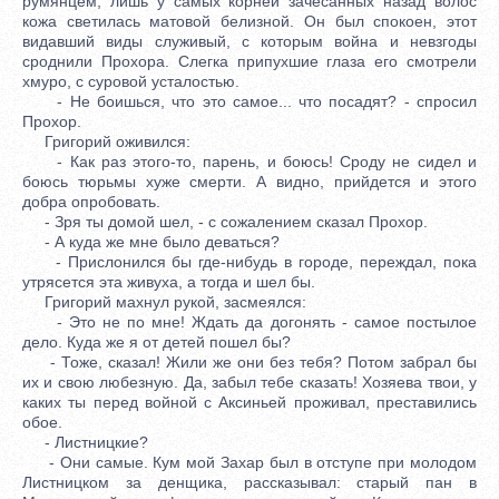
румянцем, лишь у самых корней зачесанных назад волос
кожа светилась матовой белизной. Он был спокоен, этот
видавший виды служивый, с которым война и невзгоды
сроднили Прохора. Слегка припухшие глаза его смотрели
хмуро, с суровой усталостью.
- Не боишься, что это самое... что посадят? - спросил
Прохор.
Григорий оживился:
- Как раз этого-то, парень, и боюсь! Сроду не сидел и
боюсь тюрьмы хуже смерти. А видно, прийдется и этого
добра опробовать.
- Зря ты домой шел, - с сожалением сказал Прохор.
- А куда же мне было деваться?
- Прислонился бы где-нибудь в городе, переждал, пока
утрясется эта живуха, а тогда и шел бы.
Григорий махнул рукой, засмеялся:
- Это не по мне! Ждать да догонять - самое постылое
дело. Куда же я от детей пошел бы?
- Тоже, сказал! Жили же они без тебя? Потом забрал бы
их и свою любезную. Да, забыл тебе сказать! Хозяева твои, у
каких ты перед войной с Аксиньей проживал, преставились
обое.
- Листницкие?
- Они самые. Кум мой Захар был в отступе при молодом
Листницком за денщика, рассказывал: старый пан в