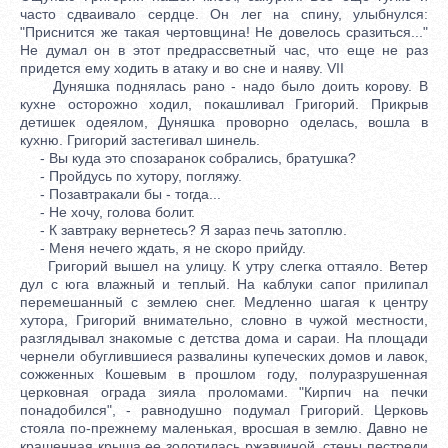
часто сдваивало сердце. Он лег на спину, улыбнулся:
"Приснится же такая чертовщина! Не довелось сразиться..."
Не думал он в этот предрассветный час, что еще не раз
придется ему ходить в атаку и во сне и наяву. VII
Дуняшка поднялась рано - надо было доить корову. В
кухне осторожно ходил, покашливал Григорий. Прикрыв
детишек одеялом, Дуняшка проворно оделась, вошла в
кухню. Григорий застегивал шинель.
- Вы куда это спозаранок собрались, братушка?
- Пройдусь по хутору, погляжу.
- Позавтракали бы - тогда...
- Не хочу, голова болит.
- К завтраку вернетесь? Я зараз печь затоплю.
- Меня нечего ждать, я не скоро прийду.
Григорий вышел на улицу. К утру слегка оттаяло. Ветер
дул с юга влажный и теплый. На каблуки сапог прилипал
перемешанный с землею снег. Медленно шагая к центру
хутора, Григорий внимательно, словно в чужой местности,
разглядывал знакомые с детства дома и сараи. На площади
чернели обуглившиеся развалины купеческих домов и лавок,
сожженных Кошевым в прошлом году, полуразрушенная
церковная ограда зияла проломами. "Кирпич на печки
понадобился", - равнодушно подумал Григорий. Церковь
стояла по-прежнему маленькая, вросшая в землю. Давно не
крашенная крыша ее золотилась ржавчиной, стены пестрели