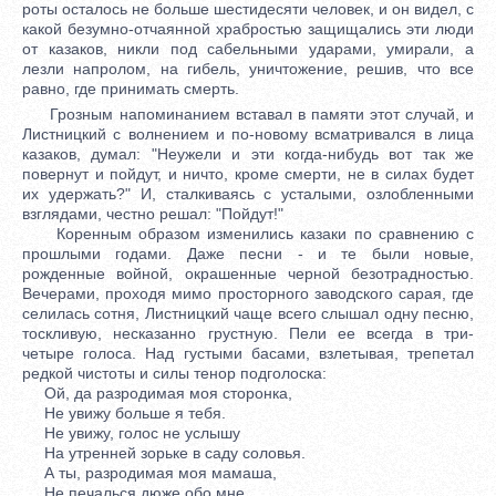
роты осталось не больше шестидесяти человек, и он видел, с
какой безумно-отчаянной храбростью защищались эти люди
от казаков, никли под сабельными ударами, умирали, а
лезли напролом, на гибель, уничтожение, решив, что все
равно, где принимать смерть.
Грозным напоминанием вставал в памяти этот случай, и
Листницкий с волнением и по-новому всматривался в лица
казаков, думал: "Неужели и эти когда-нибудь вот так же
повернут и пойдут, и ничто, кроме смерти, не в силах будет
их удержать?" И, сталкиваясь с усталыми, озлобленными
взглядами, честно решал: "Пойдут!"
Коренным образом изменились казаки по сравнению с
прошлыми годами. Даже песни - и те были новые,
рожденные войной, окрашенные черной безотрадностью.
Вечерами, проходя мимо просторного заводского сарая, где
селилась сотня, Листницкий чаще всего слышал одну песню,
тоскливую, несказанно грустную. Пели ее всегда в три-
четыре голоса. Над густыми басами, взлетывая, трепетал
редкой чистоты и силы тенор подголоска:
Ой, да разродимая моя сторонка,
Не увижу больше я тебя.
Не увижу, голос не услышу
На утренней зорьке в саду соловья.
А ты, разродимая моя мамаша,
Не печалься дюже обо мне.