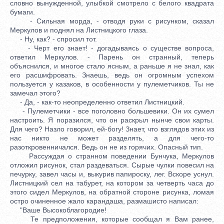
словно вынужденной, улыбкой смотрело с белого квадрата
бумаги.
- Сильная морда, - отводя руки с рисунком, сказал
Меркулов и поднял на Листницкого глаза.
- Ну, как? - спросил тот.
- Черт его знает! - догадываясь о существе вопроса,
ответил Меркулов. - Парень он странный, теперь
объяснился, и многое стало ясным, а раньше я не знал, как
его расшифровать. Знаешь, ведь он огромным успехом
пользуется у казаков, в особенности у пулеметчиков. Ты не
замечал этого?
- Да, - как-то неопределенно ответил Листницкий.
- Пулеметчики - все поголовно большевики. Он их сумел
настроить. Я поразился, что он раскрыл нынче свои карты.
Для чего? Назло говорил, ей-богу! Знает, что взглядов этих из
нас никто не может разделять, а для чего-то
разоткровенничался. Ведь он не из горячих. Опасный тип.
Рассуждая о странном поведении Бунчука, Меркулов
отложил рисунок, стал раздеваться. Сырые чулки повесил на
печурку, завел часы и, выкурив папироску, лег. Вскоре уснул.
Листницкий сел на табурет, на котором за четверть часа до
этого сидел Меркулов, на обратной стороне рисунка, ломая
остро очиненное жало карандаша, размашисто написал:
"Ваше Высокоблагородие!
Те предположения, которые сообщал я Вам ранее,