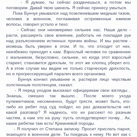
- Я думаю, ты сейчас разденешься, а потом мы
поговорим. Давай твою шинель. Я сейчас принесу умыться.
Пока Бунчук умывался над позеленевшим медным тазом,
человек в военном, поглаживая остриженные ежиком
волосы, говорил устало и тихо:
- Сейчас они неизмеримо сильнее нас. Наше дело -
расти, расширять свое влияние, работать не покладая рук
над разъяснением истинных причин войны. И мы растем -
можешь быть уверен в этом. И то, что отходит от них,
неизбежно приходит к нам. Взрослый человек по сравнению
с мальчиком, безусловно, сильнее, но когда этот взрослый
стареет, становится дряхлым, то этот же хлопец уберет его.
А в этом случае мы видим не только старческую дряхлость,
но и прогрессирующий паралич всего организма.
Бунчук кончил умывание и, растирая лицо черствым
холстинным полотенцем, сказал:
- Я перед уходом высказал офицерикам свои взгляды...
Знаешь, смешно так вышло... После моего ухода
пулеметчиков, несомненно, будут трясти, может быть, кто-
либо из ребят под суд пойдет, но раз доказательств нет,
какой разговор? Я надеюсь, что их рассеют по разным
частям, а нам это на руку: пусть оплодотворяют почву... Ах,
какие ребятки там есть! Кремневой породы.
- Я получил от Степана записку. Просит прислать парня,
знающего в военном деле. Ты поедешь к нему. Но вот как с