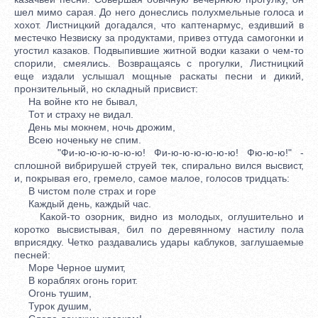
шел мимо сарая. До него донеслись полухмельные голоса и
хохот. Листницкий догадался, что каптенармус, ездивший в
местечко Незвиску за продуктами, привез оттуда самогонки и
угостил казаков. Подвыпившие житной водки казаки о чем-то
спорили, смеялись. Возвращаясь с прогулки, Листницкий
еще издали услышал мощные раскаты песни и дикий,
пронзительный, но складный присвист:
На войне кто не бывал,
Тот и страху не видал.
День мы мокнем, ночь дрожим,
Всею ноченьку не спим.
"Фи-ю-ю-ю-ю-ю-ю! Фи-ю-ю-ю-ю-ю-ю! Фю-ю-ю!" -
сплошной вибрирушей струей тек, спирально вился высвист,
и, покрывая его, гремело, самое малое, голосов тридцать:
В чистом поле страх и горе
Каждый день, каждый час.
Какой-то озорник, видно из молодых, оглушительно и
коротко высвистывая, бил по деревянному настилу пола
вприсядку. Четко раздавались удары каблуков, заглушаемые
песней:
Море Черное шумит,
В кораблях огонь горит.
Огонь тушим,
Турок душим,