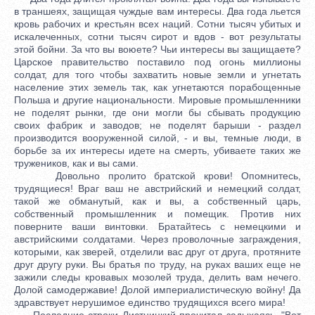
в траншеях, защищая чуждые вам интересы. Два года льется
кровь рабочих и крестьян всех наций. Сотни тысяч убитых и
искалеченных, сотни тысяч сирот и вдов - вот результаты
этой бойни. За что вы воюете? Чьи интересы вы защищаете?
Царское правительство поставило под огонь миллионы
солдат, для того чтобы захватить новые земли и угнетать
население этих земель так, как угнетаются порабощенные
Польша и другие национальности. Мировые промышленники
не поделят рынки, где они могли бы сбывать продукцию
своих фабрик и заводов; не поделят барыши - раздел
производится вооруженной силой, - и вы, темные люди, в
борьбе за их интересы идете на смерть, убиваете таких же
тружеников, как и вы сами.
Довольно пролито братской крови! Опомнитесь,
трудящиеся! Враг ваш не австрийский и немецкий солдат,
такой же обманутый, как и вы, а собственный царь,
собственный промышленник и помещик. Против них
поверните ваши винтовки. Братайтесь с немецкими и
австрийскими солдатами. Через проволочные заграждения,
которыми, как зверей, отделили вас друг от друга, протяните
друг другу руки. Вы братья по труду, на руках ваших еще не
зажили следы кровавых мозолей труда, делить вам нечего.
Долой самодержавие! Долой империалистическую войну! Да
здравствует нерушимое единство трудящихся всего мира!
Последние строки Листницкий прочитал задыхаясь. "Вот