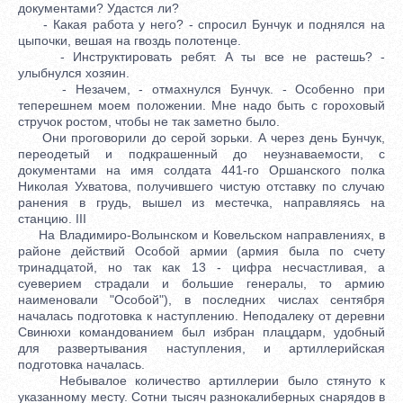
документами? Удастся ли?
- Какая работа у него? - спросил Бунчук и поднялся на
цыпочки, вешая на гвоздь полотенце.
- Инструктировать ребят. А ты все не растешь? -
улыбнулся хозяин.
- Незачем, - отмахнулся Бунчук. - Особенно при
теперешнем моем положении. Мне надо быть с гороховый
стручок ростом, чтобы не так заметно было.
Они проговорили до серой зорьки. А через день Бунчук,
переодетый и подкрашенный до неузнаваемости, с
документами на имя солдата 441-го Оршанского полка
Николая Ухватова, получившего чистую отставку по случаю
ранения в грудь, вышел из местечка, направляясь на
станцию. III
На Владимиро-Волынском и Ковельском направлениях, в
районе действий Особой армии (армия была по счету
тринадцатой, но так как 13 - цифра несчастливая, а
суеверием страдали и большие генералы, то армию
наименовали "Особой"), в последних числах сентября
началась подготовка к наступлению. Неподалеку от деревни
Свинюхи командованием был избран плацдарм, удобный
для развертывания наступления, и артиллерийская
подготовка началась.
Небывалое количество артиллерии было стянуто к
указанному месту. Сотни тысяч разнокалиберных снарядов в