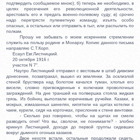
подтвердить сообщаемое мною); б) теперь же необходимо, в
целях пресечения его революционной деятельности,
арестовать его и предать военно-полевому суду; в) срочно
надо перетрясти пулеметную команду, изъять особо
опасных, а остальных или отправить в тыл, или распылить по
полкам.
Прошу не забывать о моем искреннем стремлении
служить на пользу родине и Монарху. Копию данного письма
направляю С.Т.Корп.
Есаул Евг.Листницкий.
20 октября 1916 г.
участок N 7".
Наутро Листницкий отправил с вестовым в штаб дивизии
донесение, позавтракал, вышел из землянки. За осклизлой
стеной бруствера над болотом качался туман, хлопья его
висели, словно пригвожденные к колючкам проволочных
заграждений. На дне траншей на полвершка стояла жидкая
грязь. Из бойниц выползали коричневые ручейки. Казаки, в
мокрых, измазанных шинелях, кипятили на щитах котелки с
чаем, курили, сидя на корточках, прислонив к стене винтовки.
- Сколько раз говорено, чтобы на щитах не смели
разводить огня! Что вы, сволочи, не понимаете? - злобно
крикнул Листницкий, доходя до первой группы сидевших
вокруг дымного огонька казаков.
Двое нехотя встали, остальные продолжали сидеть,