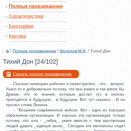
Полные произведения
Характеристики
Биографии
Критика
/
Полные произведения
/
Шолохов М.А.
/
Тихий Дон
Тихий Дон [24/102]
Скачать полное произведение
- Сколько немецких рабочих я перестрелял, - это... вопрос.
Ушел-то я добровольно потому, что все равно и так взяли бы.
Думаю, что те знания, которые достал тут, в окопах,
пригодятся в будущем... в будущем. Вот тут сказано... И он
прочел слова Ленина:
- "Возьмем современное войско. Вот - один из хороших
образчиков организации. И хороша эта организация только
потому, что она - _гибка_, умея вместе с тем миллионам
людей давать _единую волю_. Сегодня эти миллионы сидят
у себя по домам, в разных концах страны. Завтра приказ о