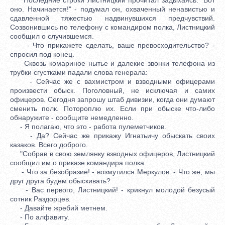
оно. Начинается!" - подумал он, охваченный ненавистью и
сдавленной тяжестью надвинувшихся предчувствий.
Созвонившись по телефону с командиром полка, Листницкий
сообщил о случившемся.
- Что прикажете сделать, ваше превосходительство? -
спросил под конец.
Сквозь комариное нытье и далекие звонки телефона из
трубки сгустками падали слова генерала:
- Сейчас же с вахмистром и взводными офицерами
произвести обыск. Поголовный, не исключая и самих
офицеров. Сегодня запрошу штаб дивизии, когда они думают
сменить полк. Потороплю их. Если при обыске что-либо
обнаружите - сообщите немедленно.
- Я полагаю, что это - работа пулеметчиков.
- Да? Сейчас же прикажу Игнатьичу обыскать своих
казаков. Всего доброго.
"Собрав в свою землянку взводных офицеров, Листницкий
сообщил им о приказе командира полка.
- Что за безобразие! - возмутился Меркулов. - Что же, мы
друг друга будем обыскивать?
- Вас первого, Листницкий! - крикнул молодой безусый
сотник Раздорцев.
- Давайте жребий метнем.
- По алфавиту.