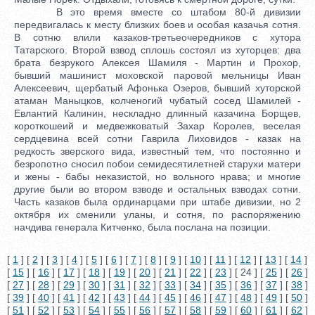
В это время вместе со штабом 80-й дивизии
передвигалась к месту близких боев и особая казачья сотня.
В сотню влили казаков-третьеочередников с хутора
Татарского. Второй взвод сплошь состоял из хуторцев: два
брата безрукого Алексея Шамиля - Мартин и Прохор,
бывший машинист моховской паровой мельницы Иван
Алексеевич, щербатый Афонька Озеров, бывший хуторской
атаман Маныцков, колченогий чубатый сосед Шамилей -
Евлантий Калинин, нескладно длинный казачина Борщев,
короткошеий и медвежковатый Захар Королев, веселая
сердцевина всей сотни Гаврила Лиховидов - казак на
редкость зверского вида, известный тем, что постоянно и
безропотно сносил побои семидесятилетней старухи матери
и жены - бабы неказистой, но вольного нрава; и многие
другие были во втором взводе и остальных взводах сотни.
Часть казаков была ординарцами при штабе дивизии, но 2
октября их сменили уланы, и сотня, по распоряжению
начдива генерала Китченко, была послана на позиции.
[
1
] [
2
] [
3
] [
4
] [
5
] [
6
] [
7
] [
8
] [
9
] [
10
] [
11
] [
12
] [
13
] [
14
]
[
15
] [
16
] [
17
] [
18
] [
19
] [
20
] [
21
] [
22
] [
23
] [ 24 ] [
25
] [
26
]
[
27
] [
28
] [
29
] [
30
] [
31
] [
32
] [
33
] [
34
] [
35
] [
36
] [
37
] [
38
]
[
39
] [
40
] [
41
] [
42
] [
43
] [
44
] [
45
] [
46
] [
47
] [
48
] [
49
] [
50
]
[
51
] [
52
] [
53
] [
54
] [
55
] [
56
] [
57
] [
58
] [
59
] [
60
] [
61
] [
62
]