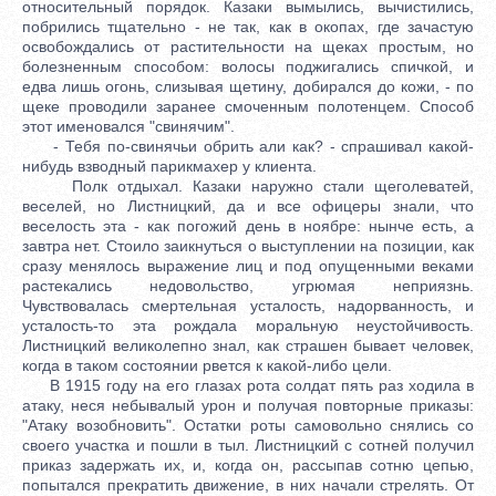
относительный порядок. Казаки вымылись, вычистились,
побрились тщательно - не так, как в окопах, где зачастую
освобождались от растительности на щеках простым, но
болезненным способом: волосы поджигались спичкой, и
едва лишь огонь, слизывая щетину, добирался до кожи, - по
щеке проводили заранее смоченным полотенцем. Способ
этот именовался "свинячим".
- Тебя по-свинячьи обрить али как? - спрашивал какой-
нибудь взводный парикмахер у клиента.
Полк отдыхал. Казаки наружно стали щеголеватей,
веселей, но Листницкий, да и все офицеры знали, что
веселость эта - как погожий день в ноябре: нынче есть, а
завтра нет. Стоило заикнуться о выступлении на позиции, как
сразу менялось выражение лиц и под опущенными веками
растекались недовольство, угрюмая неприязнь.
Чувствовалась смертельная усталость, надорванность, и
усталость-то эта рождала моральную неустойчивость.
Листницкий великолепно знал, как страшен бывает человек,
когда в таком состоянии рвется к какой-либо цели.
В 1915 году на его глазах рота солдат пять раз ходила в
атаку, неся небывалый урон и получая повторные приказы:
"Атаку возобновить". Остатки роты самовольно снялись со
своего участка и пошли в тыл. Листницкий с сотней получил
приказ задержать их, и, когда он, рассыпав сотню цепью,
попытался прекратить движение, в них начали стрелять. От