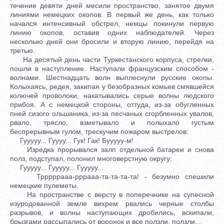
течение девяти дней месили пространство, занятое двумя
линиями немецких окопов. В первый же день, как только
начался интенсивный обстрел, немцы покинули первую
линию окопов, оставив одних наблюдателей. Через
несколько дней они бросили и вторую линию, перейдя на
третью.
На десятый день части Туркестанского корпуса, стрелки,
пошли в наступление. Наступали французским способом -
волнами. Шестнадцать волн выплеснули русские окопы.
Колыхаясь, редея, закипая у безобразных комьев смявшейся
колючей проволоки, накатывались серые волны людского
прибоя. А с немецкой стороны, оттуда, из-за обугленных
пней сизого ольшаника, из-за песчаных сгорбленных увалов,
рвало, трясло, взметывало и полыхало густым
беспрерывным гулом, трескучим пожаром выстрелов:
Гууууу... Гуууу... Гук! Гак! Бууууу-м!
Изредка прорывался залп отдельной батареи и снова
полз, подступал, полонил многоверстную округу:
Гууууу... Гууууу... Гууууу...
Трррррааа-рррааа-та-та-та-та! - безумно спешили
немецкие пулеметы.
На пространстве с версту в поперечнике на супесной
изуродованной земле вихрем рвались черные столбы
разрывов, и волны наступающих дробились, вскипали,
брызгами рассыпались от воронок и все ползли, ползли...