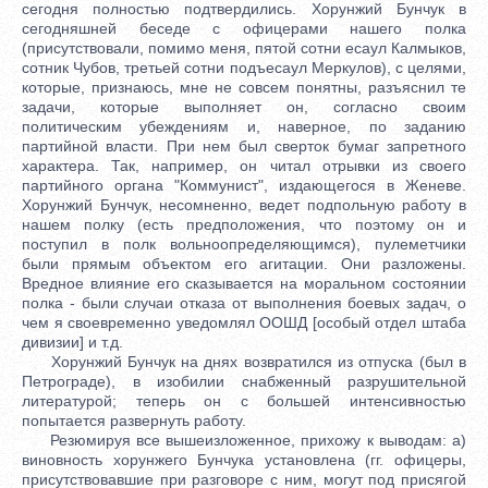
сегодня полностью подтвердились. Хорунжий Бунчук в
сегодняшней беседе с офицерами нашего полка
(присутствовали, помимо меня, пятой сотни есаул Калмыков,
сотник Чубов, третьей сотни подъесаул Меркулов), с целями,
которые, признаюсь, мне не совсем понятны, разъяснил те
задачи, которые выполняет он, согласно своим
политическим убеждениям и, наверное, по заданию
партийной власти. При нем был сверток бумаг запретного
характера. Так, например, он читал отрывки из своего
партийного органа "Коммунист", издающегося в Женеве.
Хорунжий Бунчук, несомненно, ведет подпольную работу в
нашем полку (есть предположения, что поэтому он и
поступил в полк вольноопределяющимся), пулеметчики
были прямым объектом его агитации. Они разложены.
Вредное влияние его сказывается на моральном состоянии
полка - были случаи отказа от выполнения боевых задач, о
чем я своевременно уведомлял ООШД [особый отдел штаба
дивизии] и т.д.
Хорунжий Бунчук на днях возвратился из отпуска (был в
Петрограде), в изобилии снабженный разрушительной
литературой; теперь он с большей интенсивностью
попытается развернуть работу.
Резюмируя все вышеизложенное, прихожу к выводам: а)
виновность хорунжего Бунчука установлена (гг. офицеры,
присутствовавшие при разговоре с ним, могут под присягой