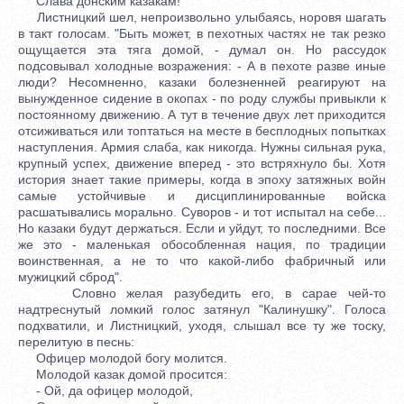
Слава донским казакам!
Листницкий шел, непроизвольно улыбаясь, норовя шагать
в такт голосам. "Быть может, в пехотных частях не так резко
ощущается эта тяга домой, - думал он. Но рассудок
подсовывал холодные возражения: - А в пехоте разве иные
люди? Несомненно, казаки болезненней реагируют на
вынужденное сидение в окопах - по роду службы привыкли к
постоянному движению. А тут в течение двух лет приходится
отсиживаться или топтаться на месте в бесплодных попытках
наступления. Армия слаба, как никогда. Нужны сильная рука,
крупный успех, движение вперед - это встряхнуло бы. Хотя
история знает такие примеры, когда в эпоху затяжных войн
самые устойчивые и дисциплинированные войска
расшатывались морально. Суворов - и тот испытал на себе...
Но казаки будут держаться. Если и уйдут, то последними. Все
же это - маленькая обособленная нация, по традиции
воинственная, а не то что какой-либо фабричный или
мужицкий сброд".
Словно желая разубедить его, в сарае чей-то
надтреснутый ломкий голос затянул "Калинушку". Голоса
подхватили, и Листницкий, уходя, слышал все ту же тоску,
перелитую в песнь:
Офицер молодой богу молится.
Молодой казак домой просится:
- Ой, да офицер молодой,