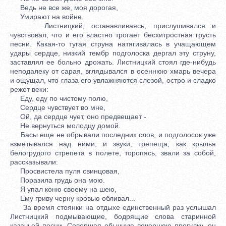
Ведь не все же, моя дорогая,
Умирают на войне.
Листницкий, останавливаясь, прислушивался и
чувствовал, что и его властно трогает бесхитростная грусть
песни. Какая-то тугая струна натягивалась в учащающем
удары сердце, низкий тембр подголоска дергал эту струну,
заставлял ее больно дрожать. Листницкий стоял где-нибудь
неподалеку от сарая, вглядывался в осеннюю хмарь вечера
и ощущал, что глаза его увлажняются слезой, остро и сладко
режет веки:
Еду, еду по чистому полю,
Сердце чувствует во мне,
Ой, да сердце чует, оно предвещает -
Не вернуться молодцу домой.
Басы еще не обрывали последних слов, и подголосок уже
взметывался над ними, и звуки, трепеща, как крылья
белогрудого стрепета в полете, торопясь, звали за собой,
рассказывали:
Просвистела пуля свинцовая,
Поразила грудь она мою.
Я упал коню своему на шею,
Ему гриву черну кровью обливал...
За время стоянки на отдыхе единственный раз услышал
Листницкий подмывающие, бодрящие слова старинной
казачьей песни. Совершая обычную вечернюю прогулку, он