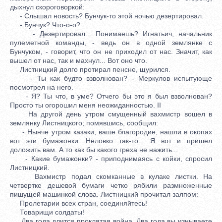
дыхнул скороговоркой:
- Слышал новость? Бунчук-то этой ночью дезертировал.
- Бунчук? Что-о-о?
- Дезертировал... Понимаешь? Игнатьич, начальник
пулеметной команды, - ведь он в одной землянке с
Бунчуком, - говорит, что он не приходил от нас. Значит, как
вышел от нас, так и махнул... Вот оно что.
Листницкий долго протирал пенсне, щурился.
- Ты как будто взволнован? - Меркулов испытующе
посмотрел на него.
- Я? Ты что, в уме? Отчего бы это я был взволнован?
Просто ты огорошил меня неожиданностью. II
На другой день утром смущенный вахмистр вошел в
землянку Листницкого; помявшись, сообщил:
- Нынче утром казаки, ваше благородие, нашли в окопах
вот эти бумажонки. Неловко так-то... Я вот и пришел
доложить вам. А то как бы какого греха не нажить...
- Какие бумажонки? - приподнимаясь с койки, спросил
Листницкий.
Вахмистр подал скомканные в кулаке листки. На
четвертке дешевой бумаги четко рябили размноженные
пишущей машинкой слова. Листницкий прочитал залпом:
Пролетарии всех стран, соединяйтесь!
Товарищи солдаты!
Два года длится проклятая война. Два года вы изнываете