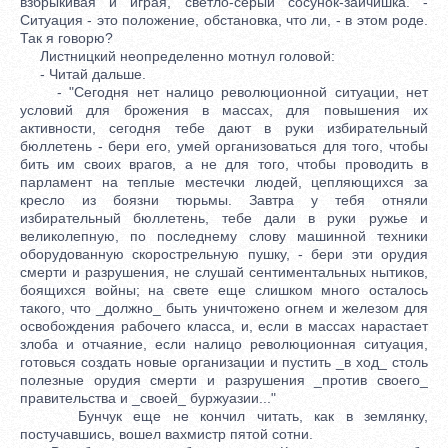
взбрыкивая и играя, светло-серый сосунок-зайчишка. -
Ситуация - это положение, обстановка, что ли, - в этом роде.
Так я говорю?
Листницкий неопределенно мотнул головой:
- Читай дальше.
- "Сегодня нет налицо революционной ситуации, нет
условий для брожения в массах, для повышения их
активности, сегодня тебе дают в руки избирательный
бюллетень - бери его, умей организоваться для того, чтобы
бить им своих врагов, а не для того, чтобы проводить в
парламент на теплые местечки людей, цепляющихся за
кресло из боязни тюрьмы. Завтра у тебя отняли
избирательный бюллетень, тебе дали в руки ружье и
великолепную, по последнему слову машинной техники
оборудованную скорострельную пушку, - бери эти орудия
смерти и разрушения, не слушай сентиментальных нытиков,
боящихся войны; на свете еще слишком много осталось
такого, что _должно_ быть уничтожено огнем и железом для
освобождения рабочего класса, и, если в массах нарастает
злоба и отчаяние, если налицо революционная ситуация,
готовься создать новые организации и пустить _в ход_ столь
полезные орудия смерти и разрушения _против своего_
правительства и _своей_ буржуазии..."
Бунчук еще не кончил читать, как в землянку,
постучавшись, вошел вахмистр пятой сотни.