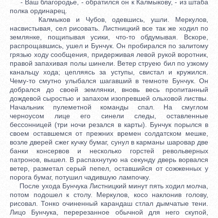
- Ваш благородье, - обратился он к Калмыкову, - из штаба
полка ординарец.
Калмыков и Чубов, одевшись, ушли. Меркулов,
насвистывая, сел рисовать. Листницкий все так же ходил по
землянке, пощипывая усики, что-то обдумывая. Вскоре,
распрощавшись, ушел и Бунчук. Он пробирался по залитому
грязью ходу сообщения, придерживая левой рукой воротник,
правой запахивая полы шинели. Ветер струею бил по узкому
канальцу хода; цепляясь за уступы, свистал и кружился.
Чему-то смутно улыбался шагавший в темноте Бунчук. Он
добрался до своей землянки, вновь весь пропитанный
дождевой сыростью и запахом изопревшей ольховой листвы.
Начальник пулеметной команды спал. На смуглом
черноусом лице его синели следы, оставленные
бессонницей (три ночи резался в карты). Бунчук порылся в
своем оставшемся от прежних времен солдатском мешке,
возле дверей сжег кучку бумаг, сунул в карманы шаровар две
банки консервов и несколько горстей револьверных
патронов, вышел. В распахнутую на секунду дверь ворвался
ветер, разметал серый пепел, оставшийся от сожженных у
порога бумаг, потушил чадившую лампочку.
После ухода Бунчука Листницкий минут пять ходил молча,
потом подошел к столу. Меркулов, косо наклонив голову,
рисовал. Тонко очиненный карандаш стлал дымчатые тени.
Лицо Бунчука, перерезанное обычной для него скупой,