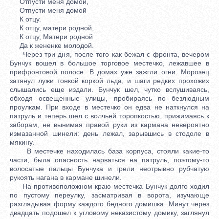
Отпусти меня домой,
Отпусти меня домой
К отцу.
К отцу, матери родной,
К отцу, Матери родной
Да к жененке молодой.
Через три дня, после того как бежал с фронта, вечером
Бунчук вошел в большое торговое местечко, лежавшее в
прифронтовой полосе. В домах уже зажгли огни. Морозец
затянул лужи тонкой коркой льда, и шаги редких прохожих
слышались еще издали. Бунчук шел, чутко вслушиваясь,
обходя освещенные улицы, пробираясь по безлюдным
проулкам. При входе в местечко он едва не наткнулся на
патруль и теперь шел с волчьей торопкостью, прижимаясь к
заборам, не вынимая правой руки из кармана невероятно
измазанной шинели: день лежал, зарывшись в стодоле в
мякину.
В местечке находилась база корпуса, стояли какие-то
части, была опасность нарваться на патруль, поэтому-то
волосатые пальцы Бунчука и грели неотрывно рубчатую
рукоять нагана в кармане шинели.
На противоположном краю местечка Бунчук долго ходил
по пустому переулку, засматривая в ворота, изучающе
разглядывая форму каждого бедного домишка. Минут через
двадцать подошел к угловому неказистому домику, заглянул