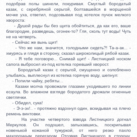
подобрав полы шинели, покуривая. Смуглый бородатый
казак, с серебряной серьгой, болтавшейся в морщеной
мочке уха, ответил, подсовывая под котелок пучок мелкого
хвороста:
- Душой рады бы без щита обойтиться, да как его, ваше
благородие, разведешь, огонек-то? Гля, сколь тут воды! Чуть
не на четверть.
- Сейчас же вынь щит!
- Что же нам, значится, голодными сидеть?! Та-а-ак... -
хмурясь и глядя в сторону, сказал широколицый рябой казак.
- Я тебе поговорю... Снимай щит! - Листницкий носком
сапога выбросил из-под котелка горевший хворост.
Бородатый казак с серьгой, смущенно и озлобленно
улыбаясь, выплеснул из котелка горячую воду, шепнул:
- Попили чайку, ребяты...
Казаки молча провожали глазами уходившего по линии
есаула. Во влажном взгляде бородатого дрожали огненные
светлячки.
- Обидел, сука!
- Э-э-эх!.. - протяжно вздохнул один, вскидывая на плечо
ремень винтовки.
На участке четвертого взвода Листницкого догнал
Меркулов. Он подошел, запыхавшись, поскрипывая
новенькой кожаной тужуркой, от него резко пахло
махорочным перегаром. Отозвав Листницкого в сторону,