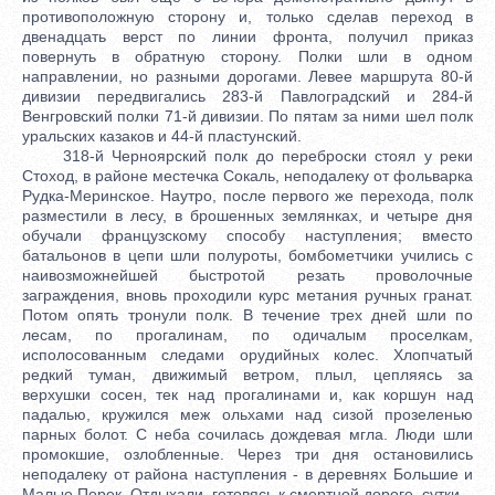
противоположную сторону и, только сделав переход в
двенадцать верст по линии фронта, получил приказ
повернуть в обратную сторону. Полки шли в одном
направлении, но разными дорогами. Левее маршрута 80-й
дивизии передвигались 283-й Павлоградский и 284-й
Венгровский полки 71-й дивизии. По пятам за ними шел полк
уральских казаков и 44-й пластунский.
318-й Черноярский полк до переброски стоял у реки
Стоход, в районе местечка Сокаль, неподалеку от фольварка
Рудка-Меринское. Наутро, после первого же перехода, полк
разместили в лесу, в брошенных землянках, и четыре дня
обучали французскому способу наступления; вместо
батальонов в цепи шли полуроты, бомбометчики учились с
наивозможнейшей быстротой резать проволочные
заграждения, вновь проходили курс метания ручных гранат.
Потом опять тронули полк. В течение трех дней шли по
лесам, по прогалинам, по одичалым проселкам,
исполосованным следами орудийных колес. Хлопчатый
редкий туман, движимый ветром, плыл, цепляясь за
верхушки сосен, тек над прогалинами и, как коршун над
падалью, кружился меж ольхами над сизой прозеленью
парных болот. С неба сочилась дождевая мгла. Люди шли
промокшие, озлобленные. Через три дня остановились
неподалеку от района наступления - в деревнях Большие и
Малые Порек. Отдыхали, готовясь к смертной дороге, сутки.