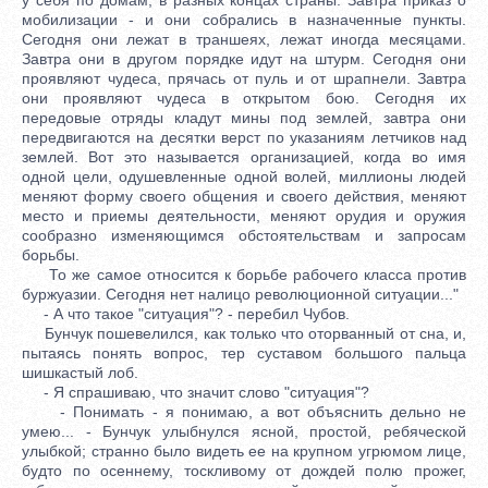
мобилизации - и они собрались в назначенные пункты.
Сегодня они лежат в траншеях, лежат иногда месяцами.
Завтра они в другом порядке идут на штурм. Сегодня они
проявляют чудеса, прячась от пуль и от шрапнели. Завтра
они проявляют чудеса в открытом бою. Сегодня их
передовые отряды кладут мины под землей, завтра они
передвигаются на десятки верст по указаниям летчиков над
землей. Вот это называется организацией, когда во имя
одной цели, одушевленные одной волей, миллионы людей
меняют форму своего общения и своего действия, меняют
место и приемы деятельности, меняют орудия и оружия
сообразно изменяющимся обстоятельствам и запросам
борьбы.
То же самое относится к борьбе рабочего класса против
буржуазии. Сегодня нет налицо революционной ситуации..."
- А что такое "ситуация"? - перебил Чубов.
Бунчук пошевелился, как только что оторванный от сна, и,
пытаясь понять вопрос, тер суставом большого пальца
шишкастый лоб.
- Я спрашиваю, что значит слово "ситуация"?
- Понимать - я понимаю, а вот объяснить дельно не
умею... - Бунчук улыбнулся ясной, простой, ребяческой
улыбкой; странно было видеть ее на крупном угрюмом лице,
будто по осеннему, тоскливому от дождей полю прожег,