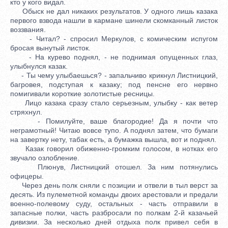
кто у кого видал.
Обыск не дал никаких результатов. У одного лишь казака
первого взвода нашли в кармане шинели скомканный листок
воззвания.
- Читал? - спросил Меркулов, с комическим испугом
бросая вынутый листок.
- На курево поднял, - не поднимая опущенных глаз,
улыбнулся казак.
- Ты чему улыбаешься? - запальчиво крикнул Листницкий,
багровея, подступая к казаку; под пенсне его нервно
помигивали короткие золотистые ресницы.
Лицо казака сразу стало серьезным, улыбку - как ветер
стряхнул.
- Помилуйте, ваше благородие! Да я почти что
неграмотный! Читаю вовсе тупо. А поднял затем, что бумаги
на завертку нету, табак есть, а бумажка вышла, вот и поднял.
Казак говорил обиженно-громким голосом, в нотках его
звучало озлобление.
Плюнув, Листницкий отошел. За ним потянулись
офицеры.
Через день полк сняли с позиции и отвели в тыл верст за
десять. Из пулеметной команды двоих арестовали и предали
военно-полевому суду, остальных - часть отправили в
запасные полки, часть разбросали по полкам 2-й казачьей
дивизии. За несколько дней отдыха полк привел себя в