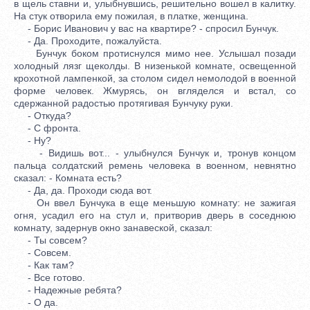
в щель ставни и, улыбнувшись, решительно вошел в калитку.
На стук отворила ему пожилая, в платке, женщина.
- Борис Иванович у вас на квартире? - спросил Бунчук.
- Да. Проходите, пожалуйста.
Бунчук боком протиснулся мимо нее. Услышал позади
холодный лязг щеколды. В низенькой комнате, освещенной
крохотной лампенкой, за столом сидел немолодой в военной
форме человек. Жмурясь, он вгляделся и встал, со
сдержанной радостью протягивая Бунчуку руки.
- Откуда?
- С фронта.
- Ну?
- Видишь вот... - улыбнулся Бунчук и, тронув концом
пальца солдатский ремень человека в военном, невнятно
сказал: - Комната есть?
- Да, да. Проходи сюда вот.
Он ввел Бунчука в еще меньшую комнату: не зажигая
огня, усадил его на стул и, притворив дверь в соседнюю
комнату, задернув окно занавеской, сказал:
- Ты совсем?
- Совсем.
- Как там?
- Все готово.
- Надежные ребята?
- О да.