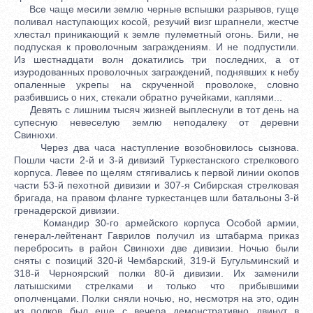
Все чаще месили землю черные вспышки разрывов, гуще
поливал наступающих косой, резучий визг шрапнели, жестче
хлестал приникающий к земле пулеметный огонь. Били, не
подпуская к проволочным заграждениям. И не подпустили.
Из шестнадцати волн докатились три последних, а от
изуродованных проволочных заграждений, поднявших к небу
опаленные укрепы на скрученной проволоке, словно
разбившись о них, стекали обратно ручейками, каплями...
Девять с лишним тысяч жизней выплеснули в тот день на
супесную невеселую землю неподалеку от деревни
Свинюхи.
Через два часа наступление возобновилось сызнова.
Пошли части 2-й и 3-й дивизий Туркестанского стрелкового
корпуса. Левее по щелям стягивались к первой линии окопов
части 53-й пехотной дивизии и 307-я Сибирская стрелковая
бригада, на правом фланге туркестанцев шли батальоны 3-й
гренадерской дивизии.
Командир 30-го армейского корпуса Особой армии,
генерал-лейтенант Гаврилов получил из штабарма приказ
перебросить в район Свинюхи две дивизии. Ночью были
сняты с позиций 320-й Чембарский, 319-й Бугульминский и
318-й Черноярский полки 80-й дивизии. Их заменили
латышскими стрелками и только что прибывшими
ополченцами. Полки сняли ночью, но, несмотря на это, один
из полков был еще с вечера демонстративно двинут в