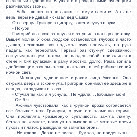
сведенный судорогой. В ушах его раздольными бубенцами
разливались звоны.
- Баба - кошка: кто погладил - к тому и ластится. А ты не
верь, веры не давай! - сказал дед Сашка.
Он свернул Григорию цигарку, зажег и сунул в руки.
- Покури.
Григорий два раза затянулся и затушил в пальцах цигарку.
Вышел молча. У окна людской остановился, глубоко и часто
дышал, несколько раз подымал руку постучать, но рука
падала, как перебитая. Первый раз стукнул сдержанно,
согнутым пальцем, потом, не владея собой, привалился к
стене и бил кулаками в раму яростно, долго. Рама вопила
дребезжащим звоном стекла, шаталась, в ней рябился синий
ночной свет.
Мелькнуло удлиненное страхом лицо Аксиньи. Она
открыла дверь и вскрикнула. Григорий обнимал ее здесь же в
сенцах, заглядывая в глаза.
- Стучал ты как, а я уснула... Не ждала... Любимый мой!
- Озяб я.
Аксинья чувствовала, как в крупной дрожи сотрясается
все большое тело Григория, а руки его пламенно горячи.
Она проявляла чрезмерную суетливость, зажгла лампу,
бегала по комнате, накинув на выхоленные матовые плечи
пуховый платок, разводила на загнетке огонь.
- Не ждала... Давно не писал... Думала, не придешь ты...