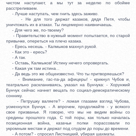
чистом наступают, а мы тут за неделю по обойме
расстреливаем.
- Лучше наступать, чем гнить здесь заживо.
- Не для того держат казаков, дядя Петя, чтобы
уничтожать их в атаках. Ты лицемерно наивничаешь.
- Для чего же, по-твоему?
- Правительство в нужный момент попытается, по старой
привычке, опереться на плечо казака.
- Ересь несешь. - Калмыков махнул рукой.
- Как это - ересь?
- А так.
- Оставь, Калмыков! Истину нечего опровергать.
- Какая уж там истина...
- Да ведь это же общеизвестно. Что ты притворяешься?
- Внимание, гас-па-да афицеры! - крикнул Чубов и,
театрально раскланиваясь, указал на Бунчука: - Хорунжий
Бунчук сейчас начнет вещать по социал-демократическому
соннику.
- Петрушку валяете? - ломая глазами взгляд Чубова,
усмехнулся Бунчук. - А впрочем, продолжайте - у всякого
свое призванье. Я говорю, что мы не видим войны со
средины прошлого года. С той поры, как только началась
позиционная война, казачьи полки порассовали по
укромным местам и держат под спудом до поры до времени.
- А потом? - спросил Листницкий, убирая шахматы.