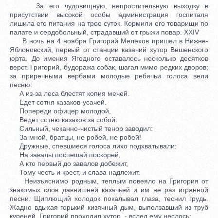
За его чудовищную, непростительную выходку в
присутствии высокой особы администрация госпиталя
лишила его питания на трое суток. Кормили его товарищи по
палате и сердобольный, страдавший от грыжи повар. XXIV
В ночь на 4 ноября Григорий Мелехов пришел в Нижне-
Яблоновский, первый от станции казачий хутор Вешенского
юрта. До имения Ягодного оставалось несколько десятков
верст. Григорий, будоража собак, шагал мимо редких дворов;
за приречными вербами молодые ребячьи голоса вели
песню:
А из-за леса блестят копия мечей.
Едет сотня казаков-усачей.
Попереди офицер молодой,
Ведет сотню казаков за собой.
Сильный, чеканно-чистый тенор заводил:
За мной, братцы, не робей, не робей!
Дружные, спевшиеся голоса лихо подхватывали:
На завалы поспешай поскорей,
А кто первый до завалов добежит,
Тому честь и крест, и слава надлежит.
Неизъяснимо родным, теплым повеяло на Григория от
знакомых слов давнишней казачьей и им не раз игранной
песни. Щиплющий холодок покалывал глаза, теснил грудь.
Жадно вдыхая горький кизячный дым, выползавший из труб
куреней, Григорий проходил хутор, - вслед ему неслось: