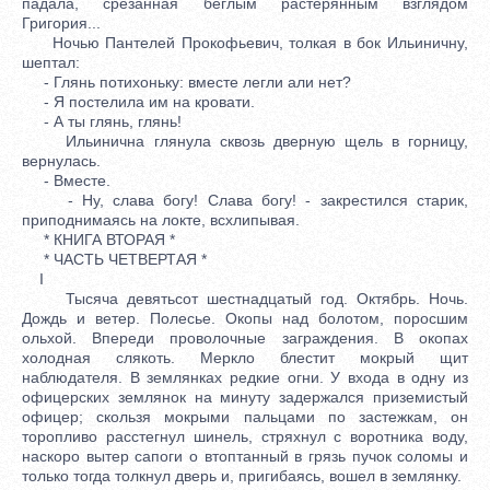
падала, срезанная беглым растерянным взглядом
Григория...
Ночью Пантелей Прокофьевич, толкая в бок Ильиничну,
шептал:
- Глянь потихоньку: вместе легли али нет?
- Я постелила им на кровати.
- А ты глянь, глянь!
Ильинична глянула сквозь дверную щель в горницу,
вернулась.
- Вместе.
- Ну, слава богу! Слава богу! - закрестился старик,
приподнимаясь на локте, всхлипывая.
* КНИГА ВТОРАЯ *
* ЧАСТЬ ЧЕТВЕРТАЯ *
I
Тысяча девятьсот шестнадцатый год. Октябрь. Ночь.
Дождь и ветер. Полесье. Окопы над болотом, поросшим
ольхой. Впереди проволочные заграждения. В окопах
холодная слякоть. Меркло блестит мокрый щит
наблюдателя. В землянках редкие огни. У входа в одну из
офицерских землянок на минуту задержался приземистый
офицер; скользя мокрыми пальцами по застежкам, он
торопливо расстегнул шинель, стряхнул с воротника воду,
наскоро вытер сапоги о втоптанный в грязь пучок соломы и
только тогда толкнул дверь и, пригибаясь, вошел в землянку.