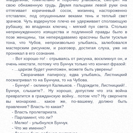
свою обнаженную грудь. Двумя пальцами левой руки она
оттягивает коричневый сосок, мизинец настороженно
отставлен, под опущенными веками тень и теплый свет
зрачков. Чуть вздернутое плечо ее удерживает сползающую
рубашку, во впадинах ключиц - мягкий пух света. Столько
непринужденного изящества и подлинной правды было в
позе женщины, так непередаваемо красочны были тусклые
тона, что Чубов, непроизвольно улыбаясь, залюбовался
мастерским рисунком, и разговор, достигая слуха, уже не
проникал в его сознание.
- Вот хорошо-то! - отрываясь от рисунка, воскликнул он, и
очень некстати, потому что Бунчук только что кончил фразой:
- ...царизм будет уничтожен, можете быть уверены!
Сворачивая папиросу, едва улыбаясь, Листницкий
посматривал то на Бунчука, то на Чубова.
- Бунчук! - окликнул Калмыков. - Подождите, Листницкий!..
Бунчук, слышите?.. Ну хорошо, допустим что эта война
превратится в гражданскую войну... потом что? Ну свергнете
вы монархию... какое же, по-вашему, должно быть
правление? Власть-то какая?
- Власть пролетариата.
- Парламент, что ли?
- Мелко! - улыбнулся Бунчук.
- Что же именно?