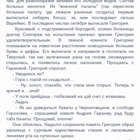
чай, для разнообразия запивая его холодной водой. Состав
больных менялся. Из "военной палаты" (так окрестили
больные палату, где лежали раненые солдаты) первым
выписался сибиряк Косых, за ним последовал латыш
Варейкис. В последних числах октября выписали Григория.
Красивый, с подстриженной бородкой, хозяин больницы
доктор Снегирев на испытании признал зрение Григория
удовлетворительным. В темной комнате Григорию
показывали на известном расстоянии освещенные большие
буквы и цифры. Его выписали и направили в госпиталь на
Тверской, так как залеченная рана на голове неожиданно
открылась, и появилось легкое нагноение. Прощаясь с
Гаранжой, Григорий спросил:
- Увидимся ли?
- Гора с горой нэ сходыться...
- Ну, хохол, спасибо, что глаза мне открыл. Теперь я
зрячий и... злой!
- У полк прийдэшь - побалакай на цэй счет с козакамы.
- Ладно.
- Як шо доведэться буваты у Черниговщини, в слободе
Гороховки, - спрашивай коваля Андрия Гаранжу, рад буду
тэбэ бачиты. Прощувай, хлопче!
Они обнялись. Надолго сохранила память Григория образ
украинца с суровым единственным глазом и ласковыми
линиями рта на супесных щеках.