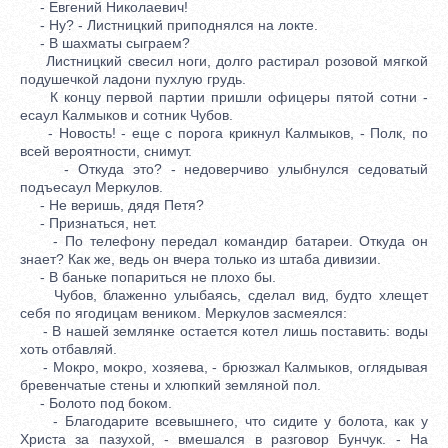
- Евгений Николаевич!
- Ну? - Листницкий приподнялся на локте.
- В шахматы сыграем?
Листницкий свесил ноги, долго растирал розовой мягкой
подушечкой ладони пухлую грудь.
К концу первой партии пришли офицеры пятой сотни -
есаул Калмыков и сотник Чубов.
- Новость! - еще с порога крикнул Калмыков, - Полк, по
всей вероятности, снимут.
- Откуда это? - недоверчиво улыбнулся седоватый
подъесаул Меркулов.
- Не веришь, дядя Петя?
- Признаться, нет.
- По телефону передал командир батареи. Откуда он
знает? Как же, ведь он вчера только из штаба дивизии.
- В баньке попариться не плохо бы.
Чубов, блаженно улыбаясь, сделал вид, будто хлещет
себя по ягодицам веником. Меркулов засмеялся:
- В нашей землянке остается котел лишь поставить: воды
хоть отбавляй.
- Мокро, мокро, хозяева, - брюзжал Калмыков, оглядывая
бревенчатые стены и хлюпкий земляной пол.
- Болото под боком.
- Благодарите всевышнего, что сидите у болота, как у
Христа за пазухой, - вмешался в разговор Бунчук. - На