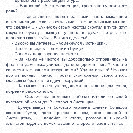
- Должна быть рабочая диктатура.
- Вон ка-ак!.. А интеллигенции, крестьянству какая же
роль?
- Крестьянство пойдет за нами, часть мыслящей
интеллигенции тоже, а остальных... а с остальными мы вот
что сделаем... - Бунчук быстрым жестом скрутил в тугой жгут
какую-то бумагу, бывшую у него в руках, потряс ею,
процедил сквозь зубы: - Вот что сделаем!
- Высоко вы летаете... - усмехнулся Листницкий.
- Высоко и сядем, - докончил Бунчук.
- Соломки надо заранее постелить...
- За каким же чертом вы добровольно отправились на
фронт и даже выслужились до офицерского чина? Как это
совместить с вашими воззрениями? Уди-витель-но! Человек
против войны... хе-хе... против уничтожения своих этих...
классовых братьев - и вдруг... хорунжий!
Калмыков, шлепнув ладонями по голенищам сапог,
искренне расхохотался.
- Сколько вы немецких рабочих извели со своей
пулеметной командой? - спросил Листницкий.
Бунчук вынул из бокового кармана шинели большой
сверток бумаг, долго рылся в нем, стоя спиной к
Листницкому, и, подойдя к столу, разгладил широкой
жилистой ладонью пожелтевший от старости газетный лист.