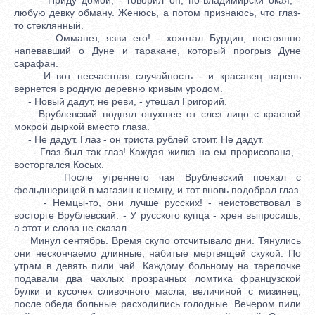
любую девку обману. Женюсь, а потом признаюсь, что глаз-
то стеклянный.
- Омманет, язви его! - хохотал Бурдин, постоянно
напевавший о Дуне и таракане, который прогрыз Дуне
сарафан.
И вот несчастная случайность - и красавец парень
вернется в родную деревню кривым уродом.
- Новый дадут, не реви, - утешал Григорий.
Врублевский поднял опухшее от слез лицо с красной
мокрой дыркой вместо глаза.
- Не дадут. Глаз - он триста рублей стоит. Не дадут.
- Глаз был так глаз! Каждая жилка на ем прорисована, -
восторгался Косых.
После утреннего чая Врублевский поехал с
фельдшерицей в магазин к немцу, и тот вновь подобрал глаз.
- Немцы-то, они лучше русских! - неистовствовал в
восторге Врублевский. - У русского купца - хрен выпросишь,
а этот и слова не сказал.
Минул сентябрь. Время скупо отсчитывало дни. Тянулись
они нескончаемо длинные, набитые мертвящей скукой. По
утрам в девять пили чай. Каждому больному на тарелочке
подавали два чахлых прозрачных ломтика французской
булки и кусочек сливочного масла, величиной с мизинец,
после обеда больные расходились голодные. Вечером пили