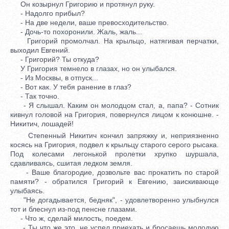
Он козырнул Григорию и протянул руку.
- Надолго прибыл?
- На две недели, ваше превосходительство.
- Дочь-то похоронили. Жаль, жаль...
Григорий промолчал. На крыльцо, натягивая перчатки,
выходил Евгений.
- Григорий? Ты откуда?
У Григория темнело в глазах, но он улыбался.
- Из Москвы, в отпуск...
- Вот как. У тебя ранение в глаз?
- Так точно.
- Я слышал. Каким он молодцом стал, а, папа? - Сотник
кивнул головой на Григория, повернулся лицом к конюшне. -
Никитич, лошадей!
Степенный Никитич кончил запряжку и, неприязненно
косясь на Григория, подвел к крыльцу старого серого рысака.
Под колесами легонькой пролетки хрупко шуршала,
сдавливаясь, сшитая ледком земля.
- Ваше благородие, дозвольте вас прокатить по старой
памяти? - обратился Григорий к Евгению, заискивающе
улыбаясь.
"Не догадывается, бедняк", - удовлетворенно улыбнулся
тот и блеснул из-под пенсне глазами.
- Что ж, сделай милость, поедем.
- Ты что же это, не успел приехать и бросаешь молодую