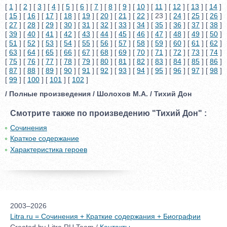
[
1
] [
2
] [
3
] [
4
] [
5
] [
6
] [
7
] [
8
] [
9
] [
10
] [
11
] [
12
] [
13
] [
14
]
[
15
] [
16
] [
17
] [
18
] [
19
] [
20
] [
21
] [
22
] [ 23 ] [
24
] [
25
] [
26
]
[
27
] [
28
] [
29
] [
30
] [
31
] [
32
] [
33
] [
34
] [
35
] [
36
] [
37
] [
38
]
[
39
] [
40
] [
41
] [
42
] [
43
] [
44
] [
45
] [
46
] [
47
] [
48
] [
49
] [
50
]
[
51
] [
52
] [
53
] [
54
] [
55
] [
56
] [
57
] [
58
] [
59
] [
60
] [
61
] [
62
]
[
63
] [
64
] [
65
] [
66
] [
67
] [
68
] [
69
] [
70
] [
71
] [
72
] [
73
] [
74
]
[
75
] [
76
] [
77
] [
78
] [
79
] [
80
] [
81
] [
82
] [
83
] [
84
] [
85
] [
86
]
[
87
] [
88
] [
89
] [
90
] [
91
] [
92
] [
93
] [
94
] [
95
] [
96
] [
97
] [
98
]
[
99
] [
100
] [
101
] [
102
]
/ Полные произведения / Шолохов М.А. / Тихий Дон
Смотрите также по произведению "Тихий Дон" :
Сочинения
Краткое содержание
Характеристика героев
2003–2026
Litra.ru = Сочинения + Краткие содержания + Биографии
Created by Litra.RU Team /
Контакты