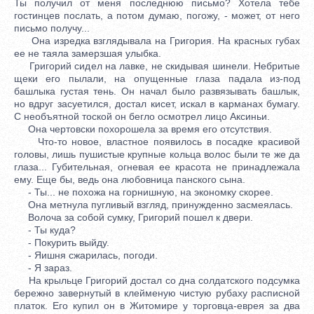
Ты получил от меня последнюю письмо? Хотела тебе
гостинцев послать, а потом думаю, погожу, - может, от него
письмо получу...
Она изредка взглядывала на Григория. На красных губах
ее не таяла замерзшая улыбка.
Григорий сидел на лавке, не скидывая шинели. Небритые
щеки его пылали, на опущенные глаза падала из-под
башлыка густая тень. Он начал было развязывать башлык,
но вдруг засуетился, достал кисет, искал в карманах бумагу.
С необъятной тоской он бегло осмотрел лицо Аксиньи.
Она чертовски похорошела за время его отсутствия.
Что-то новое, властное появилось в посадке красивой
головы, лишь пушистые крупные кольца волос были те же да
глаза... Губительная, огневая ее красота не принадлежала
ему. Еще бы, ведь она любовница панского сына.
- Ты... не похожа на горнишную, на экономку скорее.
Она метнула пугливый взгляд, принужденно засмеялась.
Волоча за собой сумку, Григорий пошел к двери.
- Ты куда?
- Покурить выйду.
- Яишня сжарилась, погоди.
- Я зараз.
На крыльце Григорий достал со дна солдатского подсумка
бережно завернутый в клейменую чистую рубаху расписной
платок. Его купил он в Житомире у торговца-еврея за два