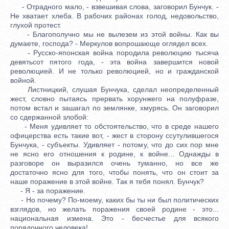
- Отрадного мало, - взвешивая слова, заговорил Бунчук. -
Не хватает хлеба. В рабочих районах голод, недовольство,
глухой протест.
- Благополучно мы не вылезем из этой войны. Как вы
думаете, господа? - Меркулов вопрошающе оглядел всех.
- Русско-японская война породила революцию тысяча
девятьсот пятого года, - эта война завершится новой
революцией. И не только революцией, но и гражданской
войной.
Листницкий, слушая Бунчука, сделал неопределенный
жест, словно пытаясь прервать хорунжего на полуфразе,
потом встал и зашагал по землянке, хмурясь. Он заговорил
со сдержанной злобой:
- Меня удивляет то обстоятельство, что в среде нашего
офицерства есть такие вот, - жест в сторону ссутулившегося
Бунчука, - субъекты. Удивляет - потому, что до сих пор мне
не ясно его отношения к родине, к войне... Однажды в
разговоре он выразился очень туманно, но все же
достаточно ясно для того, чтобы понять, что он стоит за
наше поражение в этой войне. Так я тебя понял. Бунчук?
- Я - за поражение.
- Но почему? По-моему, каких бы ты ни был политических
взглядов, но желать поражения своей родине - это...
национальная измена. Это - бесчестье для всякого
порядочного человека!