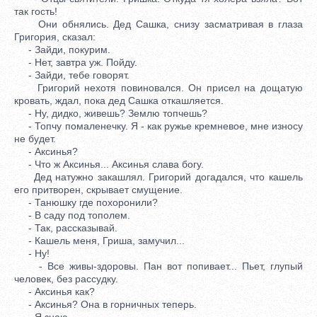
так гость!
Они обнялись. Дед Сашка, снизу засматривая в глаза
Григория, сказал:
- Зайди, покурим.
- Нет, завтра уж. Пойду.
- Зайди, тебе говорят.
Григорий нехотя повиновался. Он присел на дощатую
кровать, ждал, пока дед Сашка откашляется.
- Ну, дидко, живешь? Землю топчешь?
- Топчу помаленечку. Я - как ружье кремневое, мне износу
не будет.
- Аксинья?
- Что ж Аксинья... Аксинья слава богу.
Дед натужно закашлял. Григорий догадался, что кашель
его притворен, скрывает смущение.
- Танюшку где похоронили?
- В саду под тополем.
- Так, рассказывай.
- Кашель меня, Гриша, замучил...
- Ну!
- Все живы-здоровы. Пан вот попивает... Пьет, глупый
человек, без рассудку.
- Аксинья как?
- Аксинья? Она в горничных теперь.
- Я знаю.