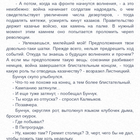
- А потом, когда на фронте начнутся волнения, - а это
неизбежно: война начинает солдатам надоедать, о чем
свидетельствует увеличение числа дезертиров, - тогда
подавлять мятежи, усмирять кинут казаков. Правительство
держит казачье войско, как камень на палке. В нужный
момент этим камнем оно попытается проломить череп
революции.
- Увлекаешься, милейший мой! Предположения твои
довольно-таки шатки. Прежде всего, нельзя предрешить ход
событий. Откуда ты знаешь о будущих волнениях и прочем?
А если мы предположим такую вещь: союзники разбивают
немцев, война завершается блистательным концом, - тогда
какую роль ты отводишь казачеству? - возразил Листницкий.
Бунчук скупо улыбнулся.
- Что-то не похоже на конец, а тем более блистательный.
- Кампанию затянули...
- И еще туже затянут, - пообещал Бунчук.
- Ты когда из отпуска? - спросил Калмыков.
- Позавчера.
Бунчук, округляя рот, вытолкнул языком клубочек дыма,
бросил окурок.
- Где побывал?
- В Петрограде.
- Ну, каково там? Гремит столица? Э, черт, чего бы не дал,
чтобы пожить там хоть недельку.