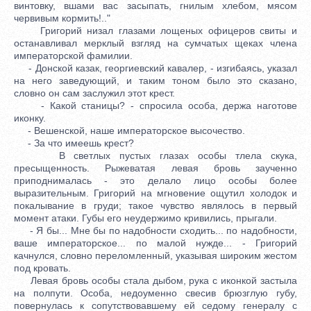
винтовку, вшами вас засыпать, гнилым хлебом, мясом
червивым кормить!.."
Григорий низал глазами лощеных офицеров свиты и
останавливал мерклый взгляд на сумчатых щеках члена
императорской фамилии.
- Донской казак, георгиевский кавалер, - изгибаясь, указал
на него заведующий, и таким тоном было это сказано,
словно он сам заслужил этот крест.
- Какой станицы? - спросила особа, держа наготове
иконку.
- Вешенской, наше императорское высочество.
- За что имеешь крест?
В светлых пустых глазах особы тлела скука,
пресыщенность. Рыжеватая левая бровь заученно
приподнималась - это делало лицо особы более
выразительным. Григорий на мгновение ощутил холодок и
покалывание в груди; такое чувство являлось в первый
момент атаки. Губы его неудержимо кривились, прыгали.
- Я бы... Мне бы по надобности сходить... по надобности,
ваше императорское... по малой нужде... - Григорий
качнулся, словно переломленный, указывая широким жестом
под кровать.
Левая бровь особы стала дыбом, рука с иконкой застыла
на полпути. Особа, недоуменно свесив брюзглую губу,
повернулась к сопутствовавшему ей седому генералу с