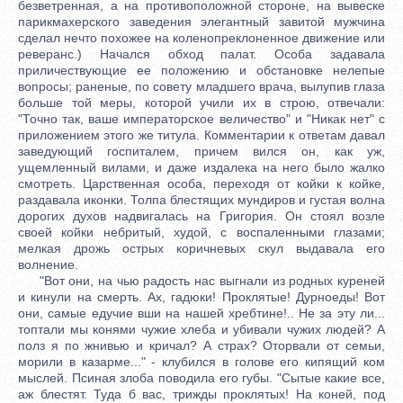
безветренная, а на противоположной стороне, на вывеске
парикмахерского заведения элегантный завитой мужчина
сделал нечто похожее на коленопреклоненное движение или
реверанс.) Начался обход палат. Особа задавала
приличествующие ее положению и обстановке нелепые
вопросы; раненые, по совету младшего врача, вылупив глаза
больше той меры, которой учили их в строю, отвечали:
"Точно так, ваше императорское величество" и "Никак нет" с
приложением этого же титула. Комментарии к ответам давал
заведующий госпиталем, причем вился он, как уж,
ущемленный вилами, и даже издалека на него было жалко
смотреть. Царственная особа, переходя от койки к койке,
раздавала иконки. Толпа блестящих мундиров и густая волна
дорогих духов надвигалась на Григория. Он стоял возле
своей койки небритый, худой, с воспаленными глазами;
мелкая дрожь острых коричневых скул выдавала его
волнение.
"Вот они, на чью радость нас выгнали из родных куреней
и кинули на смерть. Ах, гадюки! Проклятые! Дурноеды! Вот
они, самые едучие вши на нашей хребтине!.. Не за эту ли...
топтали мы конями чужие хлеба и убивали чужих людей? А
полз я по жнивью и кричал? А страх? Оторвали от семьи,
морили в казарме..." - клубился в голове его кипящий ком
мыслей. Псиная злоба поводила его губы. "Сытые какие все,
аж блестят. Туда б вас, трижды проклятых! На коней, под