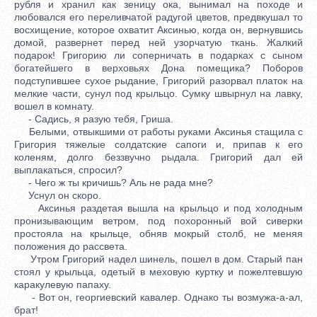
рубля и хранил как зеницу ока, вынимал на походе и
любовался его переливчатой радугой цветов, предвкушал то
восхищение, которое охватит Аксинью, когда он, вернувшись
домой, развернет перед ней узорчатую ткань. Жалкий
подарок! Григорию ли соперничать в подарках с сыном
богатейшего в верховьях Дона помещика? Поборов
подступившее сухое рыдание, Григорий разорвал платок на
мелкие части, сунул под крыльцо. Сумку швырнул на лавку,
вошел в комнату.
- Садись, я разую тебя, Гриша.
Белыми, отвыкшими от работы руками Аксинья стащила с
Григория тяжелые солдатские сапоги и, припав к его
коленям, долго беззвучно рыдала. Григорий дал ей
выплакаться, спросил?
- Чего ж ты кричишь? Аль не рада мне?
Уснул он скоро.
Аксинья раздетая вышла на крыльцо и под холодным
пронизывающим ветром, под похоронный вой сиверки
простояла на крыльце, обняв мокрый столб, не меняя
положения до рассвета.
Утром Григорий надел шинель, пошел в дом. Старый пан
стоял у крыльца, одетый в меховую куртку и пожелтевшую
каракулевую папаху.
- Вот он, георгиевский кавалер. Однако ты возмужа-а-ал,
брат!