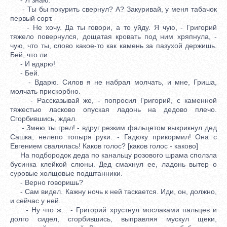
- Ты бы покурить свернул? А? Закуривай, у меня табачок
первый сорт.
- Не хочу. Да ты говори, а то уйду. Я чую, - Григорий
тяжело повернулся, дощатая кровать под ним хряпнула, -
чую, что ты, слово какое-то как камень за пазухой держишь.
Бей, что ли.
- И вдарю!
- Бей.
- Вдарю. Силов я не набрал молчать, и мне, Гриша,
молчать прискорбно.
- Рассказывай же, - попросил Григорий, с каменной
тяжестью ласково опуская ладонь на дедово плечо.
Сгорбившись, ждал.
- Змею ты грел! - вдруг резким фальцетом выкрикнул дед
Сашка, нелепо топыря руки. - Гадюку прикормил! Она с
Евгением свалялась! Каков голос? [каков голос - каково]
На подбородок деда по канальцу розового шрама сползла
бусинка клейкой слюны. Дед смахнул ее, ладонь вытер о
суровые холщовые подштанники.
- Верно говоришь?
- Сам видел. Кажну ночь к ней таскается. Иди, он, должно,
и сейчас у ней.
- Ну что ж... - Григорий хрустнул мослаками пальцев и
долго сидел, сгорбившись, выправляя мускул щеки,