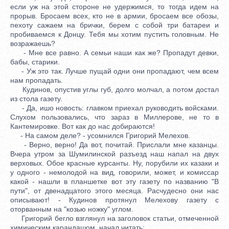
если уж на этой стороне не удержимся, то тогда идем на
прорыв. Бросаем всех, кто не в армии, бросаем все обозы,
пехоту сажаем на брички, берем с собой три батареи и
пробиваемся к Донцу. Тебя мы хотим пустить головным. Не
возражаешь?
- Мне все равно. А семьи наши как же? Пропадут девки,
бабы, старики.
- Уж это так. Лучше пущай одни они пропадают, чем всем
нам пропадать.
Кудинов, опустив углы губ, долго молчал, а потом достал
из стола газету.
- Да, ишо новость: главком приехал руководить войсками.
Слухом пользовались, что зараз в Миллерове, не то в
Кантемировке. Вот как до нас добираются!
- На самом деле? - усомнился Григорий Мелехов.
- Верно, верно! Да вот, почитай. Прислали мне казанцы.
Вчера утром за Шумилинской разъезд наш напал на двух
верховых. Обое красные курсанты. Ну, порубили их казаки и
у одного - немолодой на вид, говорили, может, и комиссар
какой - нашли в планшетке вот эту газету по названию "В
пути", от двенадцатого этого месяца. Расчудесно они нас
описывают! - Кудинов протянул Мелехову газету с
оторванным на "козью ножку" углом.
Григорий бегло взглянул на заголовок статьи, отмеченной
химическим карандашом, начал читать: