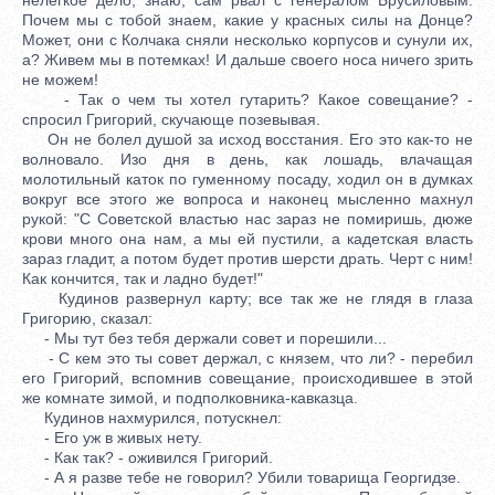
Почем мы с тобой знаем, какие у красных силы на Донце?
Может, они с Колчака сняли несколько корпусов и сунули их,
а? Живем мы в потемках! И дальше своего носа ничего зрить
не можем!
- Так о чем ты хотел гутарить? Какое совещание? -
спросил Григорий, скучающе позевывая.
Он не болел душой за исход восстания. Его это как-то не
волновало. Изо дня в день, как лошадь, влачащая
молотильный каток по гуменному посаду, ходил он в думках
вокруг все этого же вопроса и наконец мысленно махнул
рукой: "С Советской властью нас зараз не помиришь, дюже
крови много она нам, а мы ей пустили, а кадетская власть
зараз гладит, а потом будет против шерсти драть. Черт с ним!
Как кончится, так и ладно будет!"
Кудинов развернул карту; все так же не глядя в глаза
Григорию, сказал:
- Мы тут без тебя держали совет и порешили...
- С кем это ты совет держал, с князем, что ли? - перебил
его Григорий, вспомнив совещание, происходившее в этой
же комнате зимой, и подполковника-кавказца.
Кудинов нахмурился, потускнел:
- Его уж в живых нету.
- Как так? - оживился Григорий.
- А я разве тебе не говорил? Убили товарища Георгидзе.