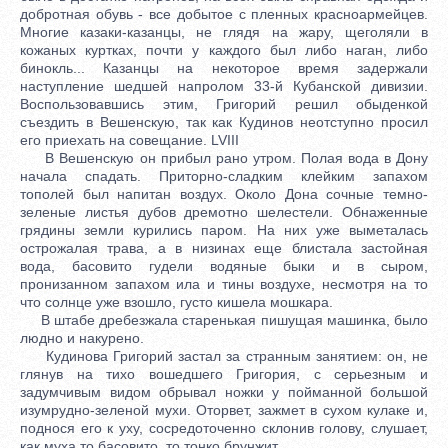
добротная обувь - все добытое с пленных красноармейцев.
Многие казаки-казанцы, не глядя на жару, щеголяли в
кожаных куртках, почти у каждого был либо наган, либо
бинокль... Казанцы на некоторое время задержали
наступление шедшей напролом 33-й Кубанской дивизии.
Воспользовавшись этим, Григорий решил обыденкой
съездить в Вешенскую, так как Кудинов неотступно просил
его приехать на совещание. LVIII
В Вешенскую он прибыл рано утром. Полая вода в Дону
начала спадать. Приторно-сладким клейким запахом
тополей был напитан воздух. Около Дона сочные темно-
зеленые листья дубов дремотно шелестели. Обнаженные
грядины земли курились паром. На них уже выметалась
острожалая трава, а в низинах еще блистала застойная
вода, басовито гудели водяные быки и в сыром,
пронизанном запахом ила и тины воздухе, несмотря на то
что солнце уже взошло, густо кишела мошкара.
В штабе дребезжала старенькая пишущая машинка, было
людно и накурено.
Кудинова Григорий застал за странным занятием: он, не
глянув на тихо вошедшего Григория, с серьезным и
задумчивым видом обрывал ножки у пойманной большой
изумрудно-зеленой мухи. Оторвет, зажмет в сухом кулаке и,
поднося его к уху, сосредоточенно склонив голову, слушает,
как муха то басовито, то тонко брунжит.