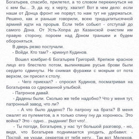
Богатырев, спасибо, прилетел, а то словом перекинуться не
с кем бы... Э, да ну, к черту, хватит! Вот в чем дело: если
наши от Донца фронт не порвут, то нам тут не удержаться.
Решено, как и раньше говорили, всею тридцатитысячной
армией идти на прорыв. Если тебя собьют - отступай до
самого Дона. От Усть-Хопра до Казанской очистим им
правую сторону, пороем над Доном траншеи и будем
обороняться.
В дверь резко постучали.
- Войди. Кто там? - крикнул Кудинов.
Вошел комбриг-6 Богатырев Григорий. Крепкое красное
лицо его блестело потом, вылинявшие русые брови были
сердито сдвинуты. Не снимая фуражки с мокрым от пота
верхом, он присел к столу.
- Чего приехал? - спросил Кудинов, посматривая на
Богатырева со сдержанной улыбкой.
- Патронов давай.
- Дадены были. Сколько же тебе надобно? Что у меня тут,
патронный завод, что ли?
- А что было дадено? По патрону на брата? В меня
смалят из пулеметов, а я только спину гну да хоронюсь. Это
война? Это - одно... рыдание! Вот что!..
- Ты погоди, Богатырев, у нас тут большой разговор, - но,
видя, что Богатырев поднимается уходить, добавил: -
Постой, не уходи, секретов от тебя нету... Так вот, Мелехов,