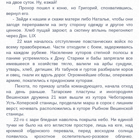
на двое суток. Ну, езжай!
Прохор пошел к коню, но Григорий, спохватившись,
вернул его.
- Зайди к нашим и скажи матери либо Наталье, чтобы они
загодя переправили на энту сторону одежду и другое что
ценное. Хлеб пущай зароют, а скотину вплынь перегоняют
через Дон. LIX
22 мая началось отступление повстанческих войск по
всему правобережью. Части отходили с боем, задерживаясь
на каждом рубеже. Население хуторов степной полосы в
панике устремилось к Дону. Старики и бабы запрягали все
имевшееся в хозяйстве тягло, валили на арбы сундуки,
утварь, хлеб, детишек. Из табунов и гуртов разбирали коров
и овец, гнали их вдоль дорог. Огромнейшие обозы, опережая
армию, покатились к придонским хуторам.
Пехота, по приказу штаба командующего, начала отход
на день раньше. Татарские пластуны и иногородняя
Вешенская дружина 21 мая вышли из хутора Чеботарева
Усть-Хоперской станицы, проделали марш в сорок с лишним
верст, ночевать расположились в хуторе Рыбном Вешенской
станицы.
22-го с зари бледная наволочь покрыла небо. Ни единой
тучки не было на его мглистом просторе, лишь на юге, над
кромкой обдонского перевала, перед восходом солнца
появилось крохотное ослепительно-розовое облачко.