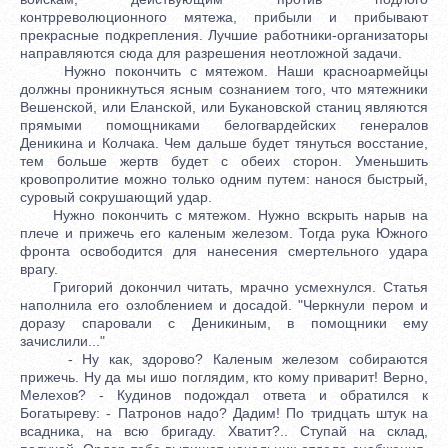
контрреволюционного мятежа, прибыли и прибывают
прекрасные подкрепления. Лучшие работники-организаторы
направляются сюда для разрешения неотложной задачи.
Нужно покончить с мятежом. Наши красноармейцы
должны проникнуться ясным сознанием того, что мятежники
Вешенской, или Еланской, или Букановской станиц являются
прямыми помощниками белогвардейских генералов
Деникина и Колчака. Чем дальше будет тянуться восстание,
тем больше жертв будет с обеих сторон. Уменьшить
кровопролитие можно только одним путем: нанося быстрый,
суровый сокрушающий удар.
Нужно покончить с мятежом. Нужно вскрыть нарыв на
плече и прижечь его каленым железом. Тогда рука Южного
фронта освободится для нанесения смертельного удара
врагу.
Григорий докончил читать, мрачно усмехнулся. Статья
наполнила его озлоблением и досадой. "Черкнули пером и
доразу спаровали с Деникиным, в помощники ему
зачислили..."
- Ну как, здорово? Каленым железом собираются
прижечь. Ну да мы ишо поглядим, кто кому приварит! Верно,
Мелехов? - Кудинов подождал ответа и обратился к
Богатыреву: - Патронов надо? Дадим! По тридцать штук на
всадника, на всю бригаду. Хватит?.. Ступай на склад,