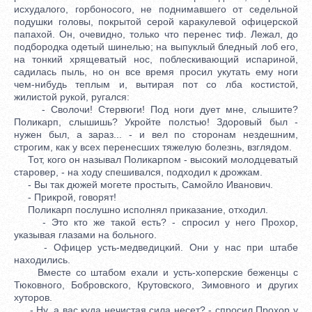
исхудалого, горбоносого, не поднимавшего от седельной
подушки головы, покрытой серой каракулевой офицерской
папахой. Он, очевидно, только что перенес тиф. Лежал, до
подбородка одетый шинелью; на выпуклый бледный лоб его,
на тонкий хрящеватый нос, поблескивающий испариной,
садилась пыль, но он все время просил укутать ему ноги
чем-нибудь теплым и, вытирая пот со лба костистой,
жилистой рукой, ругался:
- Сволочи! Стервюги! Под ноги дует мне, слышите?
Поликарп, слышишь? Укройте полстью! Здоровый был -
нужен был, а зараз... - и вел по сторонам нездешним,
строгим, как у всех перенесших тяжелую болезнь, взглядом.
Тот, кого он называл Поликарпом - высокий молодцеватый
старовер, - на ходу спешивался, подходил к дрожкам.
- Вы так дюжей могете простыть, Самойло Иванович.
- Прикрой, говорят!
Поликарп послушно исполнял приказание, отходил.
- Это кто же такой есть? - спросил у него Прохор,
указывая глазами на больного.
- Офицер усть-медведицкий. Они у нас при штабе
находились.
Вместе со штабом ехали и усть-хоперские беженцы с
Тюковного, Бобровского, Крутовского, Зимовного и других
хуторов.
- Ну, а вас куда нечистая сила несет? - спросил Прохор у