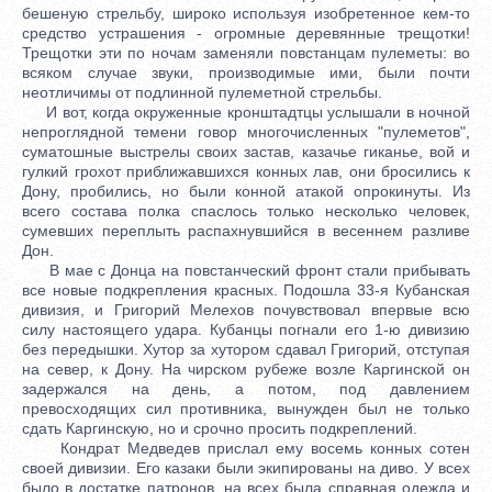
бешеную стрельбу, широко используя изобретенное кем-то
средство устрашения - огромные деревянные трещотки!
Трещотки эти по ночам заменяли повстанцам пулеметы: во
всяком случае звуки, производимые ими, были почти
неотличимы от подлинной пулеметной стрельбы.
И вот, когда окруженные кронштадтцы услышали в ночной
непроглядной темени говор многочисленных "пулеметов",
суматошные выстрелы своих застав, казачье гиканье, вой и
гулкий грохот приближавшихся конных лав, они бросились к
Дону, пробились, но были конной атакой опрокинуты. Из
всего состава полка спаслось только несколько человек,
сумевших переплыть распахнувшийся в весеннем разливе
Дон.
В мае с Донца на повстанческий фронт стали прибывать
все новые подкрепления красных. Подошла 33-я Кубанская
дивизия, и Григорий Мелехов почувствовал впервые всю
силу настоящего удара. Кубанцы погнали его 1-ю дивизию
без передышки. Хутор за хутором сдавал Григорий, отступая
на север, к Дону. На чирском рубеже возле Каргинской он
задержался на день, а потом, под давлением
превосходящих сил противника, вынужден был не только
сдать Каргинскую, но и срочно просить подкреплений.
Кондрат Медведев прислал ему восемь конных сотен
своей дивизии. Его казаки были экипированы на диво. У всех
было в достатке патронов, на всех была справная одежда и