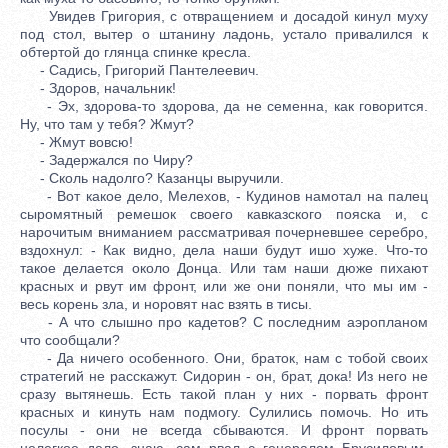
Увидев Григория, с отвращением и досадой кинул муху
под стол, вытер о штанину ладонь, устало привалился к
обтертой до глянца спинке кресла.
- Садись, Григорий Пантелеевич.
- Здоров, начальник!
- Эх, здорова-то здорова, да не семенна, как говорится.
Ну, что там у тебя? Жмут?
- Жмут вовсю!
- Задержался по Чиру?
- Сколь надолго? Казанцы выручили.
- Вот какое дело, Мелехов, - Кудинов намотал на палец
сыромятный ремешок своего кавказского пояска и, с
нарочитым вниманием рассматривая почерневшее серебро,
вздохнул: - Как видно, дела наши будут ишо хуже. Что-то
такое делается около Донца. Или там наши дюже пихают
красных и рвут им фронт, или же они поняли, что мы им -
весь корень зла, и норовят нас взять в тисы.
- А что слышно про кадетов? С последним аэропланом
что сообщали?
- Да ничего особенного. Они, браток, нам с тобой своих
стратегий не расскажут. Сидорин - он, брат, дока! Из него не
сразу вытянешь. Есть такой план у них - порвать фронт
красных и кинуть нам подмогу. Сулились помочь. Но ить
посулы - они не всегда сбываются. И фронт порвать
нелегкое дело, знаю, сам рвал с генералом Брусиловым.