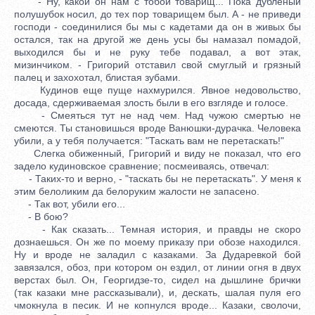
- Ну, какой он нам с тобой товарищ... Пока дубленый
полушубок носил, до тех пор товарищем был. А - не приведи
господи - соединилися бы мы с кадетами да он в живых бы
остался, так на другой же день усы бы намазал помадой,
выходился бы и не руку тебе подавал, а вот этак,
мизинчиком. - Григорий отставил свой смуглый и грязный
палец и захохотал, блистая зубами.
Кудинов еще пуще нахмурился. Явное недовольство,
досада, сдерживаемая злость были в его взгляде и голосе.
- Смеяться тут не над чем. Над чужою смертью не
смеются. Ты становишься вроде Ванюшки-дурачка. Человека
убили, а у тебя получается: "Таскать вам не перетаскать!"
Слегка обиженный, Григорий и виду не показал, что его
задело кудиновское сравнение; посмеиваясь, отвечал:
- Таких-то и верно, - "таскать бы не перетаскать". У меня к
этим белоликим да белоруким жалости не запасено.
- Так вот, убили его...
- В бою?
- Как сказать... Темная история, и правды не скоро
дознаешься. Он же по моему приказу при обозе находился.
Ну и вроде не заладил с казаками. За Дударевкой бой
завязался, обоз, при котором он ездил, от линии огня в двух
верстах был. Он, Георгидзе-то, сидел на дышлине брички
(так казаки мне рассказывали), и, дескать, шалая пуля его
чмокнула в песик. И не копнулся вроде... Казаки, сволочи,