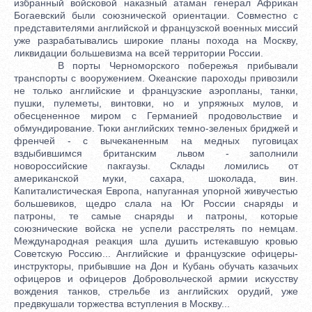
избранный войсковой наказный атаман генерал Африкан
Богаевский были союзнической ориентации. Совместно с
представителями английской и французской военных миссий
уже разрабатывались широкие планы похода на Москву,
ликвидации большевизма на всей территории России.
В порты Черноморского побережья прибывали
транспорты с вооружением. Океанские пароходы привозили
не только английские и французские аэропланы, танки,
пушки, пулеметы, винтовки, но и упряжных мулов, и
обесцененное миром с Германией продовольствие и
обмундирование. Тюки английских темно-зеленых бриджей и
френчей - с вычеканенным на медных пуговицах
вздыбившимся британским львом - заполнили
новороссийские пакгаузы. Склады ломились от
американской муки, сахара, шоколада, вин.
Капиталистическая Европа, напуганная упорной живучестью
большевиков, щедро слала на Юг России снаряды и
патроны, те самые снаряды и патроны, которые
союзнические войска не успели расстрелять по немцам.
Международная реакция шла душить истекавшую кровью
Советскую Россию... Английские и французские офицеры-
инструкторы, прибывшие на Дон и Кубань обучать казачьих
офицеров и офицеров Добровольческой армии искусству
вождения танков, стрельбе из английских орудий, уже
предвкушали торжества вступления в Москву...