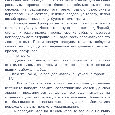
раскинуты, правая щека блестела, обильно смоченная
слюной, из раскрытого рта резко разило самогонным
перегаром. Она лежала, неловко подвернув голову, левой
щекой прижавшись к полу, бурно и тяжко дыша.
Никогда еще Григорий не испытывал такого бешеного
желания рубануть. Несколько секунд он стоял над Дарьей,
стоная и раскачиваясь, крепко сцепив зубы, с чувством
непреодолимого отвращения и гадливости рассматривая это
лежащее тело. Потом шагнул, наступил кованым каблуком
сапога на лицо Дарьи, черневшее полудужьями высоких
бровей, прохрипел:
- Ггга-дю-ка!
Дарья застонала, что-то пьяно бормоча, а Григорий
схватился руками за голову и, гремя по порожкам ножнами
шашки, выбежал на баз.
Этою же ночью, не повидав матери, он уехал на фронт.
LVII
8-я и 9-я красные армии, не смогшие до начала
весеннего паводка сломить сопротивление частей Донской
армии и продвинуться за Донец, все еще пытались на
отдельных участках переходить в наступление. Попытки эти
в большинстве оканчивались неудачей. Инициатива
переходила в руки донского командования.
К середине мая на Южном фронте все еще не было