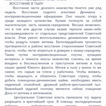
ВОССТАНИЕ В ТЫЛУ
Восстание части донского казачества тянется уже ряд
недель. Восстание поднято агентами Деникина -
контрреволюционными офицерами. Оно нашло опору в
среде казацкого кулачества. Кулаки потянули за собой
значительную часть казаков-середняков. Весьма возможно,
что в том или другом случае казаки терпели какие-либо
несправедливости от отдельных представителей Советской
власти. Этим умело воспользовались деникинские агенты,
чтобы раздуть пламя мятежа. Белогвардейские прохвосты
притворяются в районе восстания сторонниками Советской
власти, чтобы легче втереться в доверие к казаку-середняку.
Таким путем контрреволюционные плутни, кулацкие
интересы и темнота массы казачества слились на время
воедино в бессмысленном и преступном мятеже в тылу
наших армий Южного фронта. Мятеж в тылу у воина то же
самое, что нарыв на плече у работника. Чтобы воевать,
чтобы защищать и оборонять Советскую страну, чтобы
добить помещичье-деникинские шайки, необходимо иметь
надежный, спокойный, дружный рабоче-крестьянский тыл.
Важнейшей задачей поэтому является сейчас очищение
Дона от мятежа и мятежников.
Центральная Советская власть приказала эту задачу
разрешить в кратчайший срок. В помощь экспедиционным
войскам, действующим против подлого