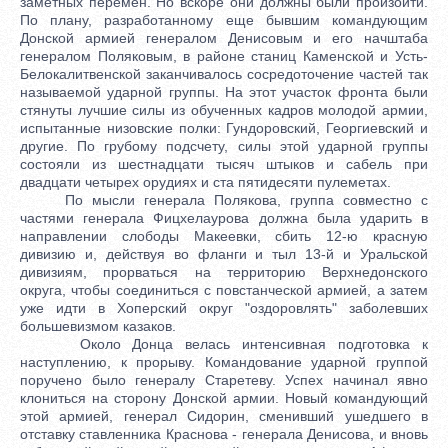
заметных перемен. Но вскоре они должны были произойти.
По плану, разработанному еще бывшим командующим
Донской армией генералом Денисовым и его начштаба
генералом Поляковым, в районе станиц Каменской и Усть-
Белокалитвенской заканчивалось сосредоточение частей так
называемой ударной группы. На этот участок фронта были
стянуты лучшие силы из обученных кадров молодой армии,
испытанные низовские полки: Гундоровский, Георгиевский и
другие. По грубому подсчету, силы этой ударной группы
состояли из шестнадцати тысяч штыков и сабель при
двадцати четырех орудиях и ста пятидесяти пулеметах.
По мысли генерала Полякова, группа совместно с
частями генерала Фицхелаурова должна была ударить в
направлении слободы Макеевки, сбить 12-ю красную
дивизию и, действуя во фланги и тыл 13-й и Уральской
дивизиям, прорваться на территорию Верхнедонского
округа, чтобы соединиться с повстанческой армией, а затем
уже идти в Хоперский округ "оздоровлять" заболевших
большевизмом казаков.
Около Донца велась интенсивная подготовка к
наступлению, к прорыву. Командование ударной группой
поручено было генералу Старетеву. Успех начинал явно
клониться на сторону Донской армии. Новый командующий
этой армией, генерал Сидорин, сменивший ушедшего в
отставку ставленника Краснова - генерала Денисова, и вновь