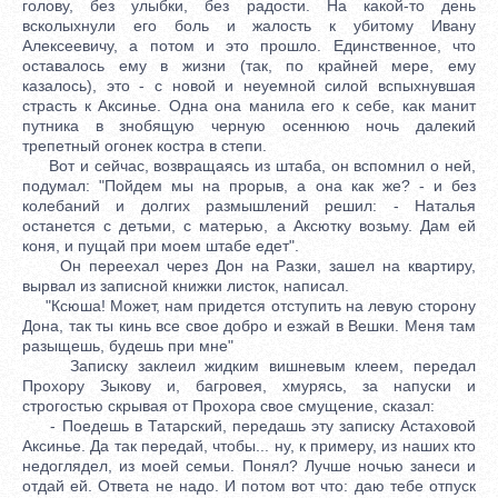
голову, без улыбки, без радости. На какой-то день
всколыхнули его боль и жалость к убитому Ивану
Алексеевичу, а потом и это прошло. Единственное, что
оставалось ему в жизни (так, по крайней мере, ему
казалось), это - с новой и неуемной силой вспыхнувшая
страсть к Аксинье. Одна она манила его к себе, как манит
путника в знобящую черную осеннюю ночь далекий
трепетный огонек костра в степи.
Вот и сейчас, возвращаясь из штаба, он вспомнил о ней,
подумал: "Пойдем мы на прорыв, а она как же? - и без
колебаний и долгих размышлений решил: - Наталья
останется с детьми, с матерью, а Аксютку возьму. Дам ей
коня, и пущай при моем штабе едет".
Он переехал через Дон на Разки, зашел на квартиру,
вырвал из записной книжки листок, написал.
"Ксюша! Может, нам придется отступить на левую сторону
Дона, так ты кинь все свое добро и езжай в Вешки. Меня там
разыщешь, будешь при мне"
Записку заклеил жидким вишневым клеем, передал
Прохору Зыкову и, багровея, хмурясь, за напуски и
строгостью скрывая от Прохора свое смущение, сказал:
- Поедешь в Татарский, передашь эту записку Астаховой
Аксинье. Да так передай, чтобы... ну, к примеру, из наших кто
недоглядел, из моей семьи. Понял? Лучше ночью занеси и
отдай ей. Ответа не надо. И потом вот что: даю тебе отпуск