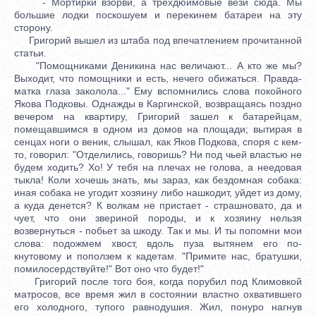
- Мортирки взорви, а трехдюймовые вези сюда. Мы
большие лодки поскошуем и перекинем батареи на эту
сторону.
Григорий вышел из штаба под впечатлением прочитанной
статьи.
"Помощниками Деникина нас величают... А кто же мы?
Выходит, что помощники и есть, нечего обижаться. Правда-
матка глаза заколола..." Ему вспомнились слова покойного
Якова Подковы. Однажды в Каргинской, возвращаясь поздно
вечером на квартиру, Григорий зашел к батарейцам,
помещавшимся в одном из домов на площади; вытирая в
сенцах ноги о веник, слышал, как Яков Подкова, споря с кем-
то, говорил: "Отделились, говоришь? Ни под чьей властью не
будем ходить? Хо! У тебя на плечах не голова, а неедовая
тыкла! Коли хочешь знать, мы зараз, как бездомная собака:
иная собака не угодит хозяину либо нашкодит, уйдет из дому,
а куда денется? К волкам не пристает - страшновато, да и
чует, что они звериной породы, и к хозяину нельзя
возвернуться - побьет за шкоду. Так и мы. И ты попомни мои
слова: подожмем хвост, вдоль пуза вытянем его по-
кнутовому и поползем к кадетам. "Примите нас, братушки,
помилосердствуйте!" Вот оно что будет!"
Григорий после того боя, когда порубил под Климовкой
матросов, все время жил в состоянии властно охватившего
его холодного, тупого равнодушия. Жил, понуро нагнув