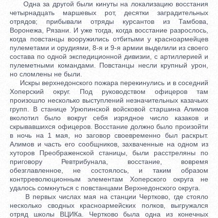
Одна за другой были кинуты на локализацию восстания
четырнадцать маршевых рот, десятки заградительных
отрядов; прибывали отряды курсантов из Тамбова,
Воронежа, Рязани. И уже тогда, когда восстание разрослось,
когда повстанцы вооружились отбитыми у красноармейцев
пулеметами и орудиями, 8-я и 9-я армии выделили из своего
состава по одной экспедиционной дивизии, с артиллерией и
пулеметными командами. Повстанцы несли крупный урон,
но сломлены не были.
Искры верхнедонского пожара перекинулись и в соседний
Хоперский округ. Под руководством офицеров там
произошло несколько выступлений незначительных казачьих
групп. В станице Урюпинской войсковой старшина Алимов
вколотил было вокруг себя изрядное число казаков и
скрывавшихся офицеров. Восстание должно было произойти
в ночь на 1 мая, но заговор своевременно был раскрыт.
Алимов и часть его сообщников, захваченные на одном из
хуторов Преображенской станицы, были расстреляны по
приговору Ревтрибунала, восстание, вовремя
обезглавленное, не состоялось, и таким образом
контрреволюционным элементам Хоперского округа не
удалось сомкнуться с повстанцами Верхнедонского округа.
В первых числах мая на станции Чертково, где стояло
несколько сводных красноармейских полков, выгружался
отряд школы ВЦИКа. Чертково была одна из конечных