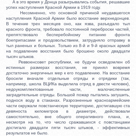
А в это время у Донца разыгрывались события, решавшие
успех наступления Красной Армии в 1919 году.
Несомненно, что основной причиной неудавшегося
наступления Красной Армии было восстание верхнедонцев.
В течение трех месяцев оно, как язва, разъедало тыл
красного фронта, требовало постоянной переброски частей,
препятствовало бесперебойному питанию фронта
боеприпасами и продовольствием, затрудняло отправку в
тыл раненых и больных. Только из 8-й и 9-й красных армий
на подавление восстания было брошено около двадцати
тысяч штыков.
Реввоенсовет республики, не будучи осведомлен об
истинных размерах восстания, не принял вовремя
достаточно энергичных мер к его подавлению. На восстание
бросили вначале отдельные отряды и отрядики (так,
например, школа ВЦИКа выделила отряд в двести человек),
недоукомплектованные части, малочисленные
заградительные отряды. Большой пожар пытались затушить,
поднося воду в стаканах. Разрозненные красноармейские
части окружали повстанческую территорию, достигавшую ста
девяноста километров в диаметре, действовали
самостоятельно, вне общего оперативного плана, и,
несмотря на то, что число сражавшихся с повстанцами
достигало двадцати пяти тысяч штыков, - эффективных
результатов не было.