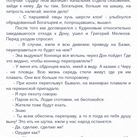
получай. Ордер тебе выпишет начальник отдела снабжения,
зайди к нему. Да ты там, Богатырев, больше на шашку, на
хитрость налегай, милое дело!
- С паршивой овцы хучь шерсти клок! - улыбнулся
обрадованный Богатырев и, попрощавшись, вышел.
После того как договорился с Кудиновым относительно
ожидавшегося отхода к Дону, ушел и Григорий Мелехов.
Перед уходом спросил:
- В случае, ежли я всю дивизию приведу на Базки,
переправиться-то будет на чем?
- Эка выдумал! Конница вся вплынь через Дон пойдет. Где
это видано, чтобы конницу переправляли?
- У меня ить обдонцев мало, имей в виду. А казаки с Чиру
- не пловцы. Всю жизнь середь степи живут, где уж им
плавать. Они все больше по-топоровому.
- При конях переплывут. Бывало, на маневрах плавали и
на германской припадало.
- Я про пехоту говорю.
- Паром есть. Лодки сготовим, не беспокойся.
- Жители тоже будут ехать.
- Знаю.
- Ты всем обеспечь переправу, а то я тогда из тебя душу
выну! Это ить не шутка, ежли у нас народ останется.
- Да, сделаю, сделаю же!
- Орудия как?