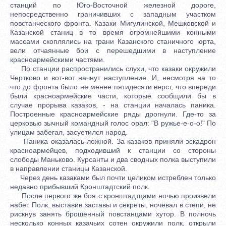
станций по Юго-Восточной железной дороге,
непосредственно граничивших с западным участком
повстанческого фронта. Казаки Мигулинской, Мешковской и
Казанской станиц в то время огромнейшими конными
массами скоплялись на грани Казанского станичного юрта,
вели отчаянные бои с перешедшими в наступление
красноармейскими частями.
По станции распространились слухи, что казаки окружили
Чертково и вот-вот начнут наступление. И, несмотря на то
что до фронта было не менее пятидесяти верст, что впереди
были красноармейские части, которые сообщили бы в
случае прорыва казаков, - на станции началась паника.
Построенные красноармейские ряды дрогнули. Где-то за
церковью зычный командный голос орал: "В ружье-е-о-о!" По
улицам забегал, засуетился народ.
Паника оказалась ложной. За казаков приняли эскадрон
красноармейцев, подходивший к станции со стороны
слободы Маньково. Курсанты и два сводных полка выступили
в направлении станицы Казанской.
Через день казаками был почти целиком истреблен только
недавно прибывший Кронштадтский полк.
После первого же боя с кронштадтцами ночью произвели
набег. Полк, выставив заставы и секреты, ночевал в степи, не
рискнув занять брошенный повстанцами хутор. В полночь
несколько конных казачьих сотен окружили полк, открыли