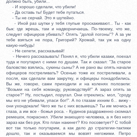
должно быть, убили...
- И хорошо сделали, что убили!
- Да оставь ты! Будет тебе путаться.
- Ты не серчай. Это я шутейно.
- Иной раз шутки у тебя глупые проскакивают... Ты - как
бык: где жрешь, там и надворничаешь. По-твоему, что же,
следует офицеров убивать? Опять "долой погоны"? А за ум
тебе взяться не пора, Григорий? Хромай, так уж на одну
какую-нибудь!
- Не сепети, рассказывай!
- Нечего рассказывать! Понял я, что убили казаки, поехал
туда и погутарил с ними по душам. Так и сказал: "За старое
баловство взялись, сукины сыны? А не рано вы опять начали
офицеров постреливать? Осенью тоже их постреливали, а
посля, как сделали вам закрутку, и офицеры понадобились.
Вы же, говорю, сами приходили и на коленях полозили:
"Возьми на себя команду, руководствуй!" А зараз опять за
старое?" Ну, постыдил, поругал. Они отреклись: мол, "сроду
мы его не убивали, упаси бог!". А по глазам ихним б... вижу -
они ухондокали! Чего же ты с них возьмешь? Ты им мочись в
глаза, а им все - божья роса. - Кудинов раздраженно скомкал
ремешок, покраснел. Убили знающего человека, а я без него
зараз как без рук. Кто план накинет? Кто посоветует? С тобой
вот так только погутарим, а как дело до стратегии-тактики
дошло, так и оказываемся мы вовзят негожими. Петро