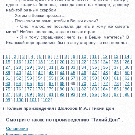
одного старика беженца, восседавшего на мажаре, доверху
набитой разным скарбом.
- Хотим в Вешки проехать.
- Посылали за вами, чтобы в Вешки ехали?
- Оно, милок, не посылали, да ить и кому же смерть
мила? Небось поедешь, когда в глазах страх.
- Я к тому спрашиваю: чего вы в Вешки мететесь? В
Еланской переправились бы на энту сторону - и вся недолга.
[
1
] [
2
] [
3
] [
4
] [
5
] [
6
] [
7
] [
8
] [
9
] [
10
] [
11
] [
12
] [
13
] [
14
]
[
15
] [
16
] [
17
] [
18
] [
19
] [
20
] [
21
] [
22
] [
23
] [
24
] [
25
] [
26
]
[
27
] [
28
] [
29
] [
30
] [
31
] [
32
] [
33
] [
34
] [
35
] [
36
] [
37
] [
38
]
[
39
] [
40
] [
41
] [
42
] [
43
] [
44
] [
45
] [
46
] [
47
] [
48
] [
49
] [
50
]
[
51
] [
52
] [
53
] [
54
] [
55
] [
56
] [
57
] [
58
] [
59
] [
60
] [
61
] [
62
]
[
63
] [
64
] [
65
] [
66
] [
67
] [
68
] [ 69 ] [
70
] [
71
] [
72
] [
73
] [
74
]
[
75
] [
76
] [
77
] [
78
] [
79
] [
80
] [
81
] [
82
] [
83
] [
84
] [
85
] [
86
]
[
87
] [
88
] [
89
] [
90
] [
91
] [
92
] [
93
] [
94
] [
95
] [
96
] [
97
] [
98
]
[
99
] [
100
] [
101
] [
102
]
/ Полные произведения / Шолохов М.А. / Тихий Дон
Смотрите также по произведению "Тихий Дон" :
Сочинения
Краткое содержание