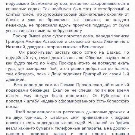
нерушимое безмолвие хутора, потаенно захоронившегося в
вишневых садах. Так необычен был этот многообразный и
слитый гомон, что хуторские собаки окончательно охрипли от
бреха и уже не бросались, как вначале, на каждого
пешехода, не провожали вдоль проулков подводы, от скуки
увязываясь за ними на добрую версту.
Прохор Зыков двое суток погостил дома, передал записку
Григория Аксинье Астаховой и словесный наказ Ильиничне с
Натальей, двадцать второго выехал в Вешенскую.
Он рассчитывал застать свою сотню на Базках. Но
орудийный гул, глухо докатываясь до Обдонья, звучал еще
как будто где-то по Чиру. Прохора что-то не потянуло ехать
туда, где возгорался бой, и он решил добраться до Базков,
там обождать, пока к Дону подойдет Григорий со своей 1-й
дивизией.
Всю дорогу до самого Громка Прохор ехал, обгоняемый
подводами беженцев. Ехал он не спеша, почти все время
шагом. Ему некуда было торопиться. От Рубежина он
пристал к штабу недавно сформированного Усть-Хоперского
полка.
Штаб перемещался на рессорных дышловых дрожках и
на двух бричках. У штабных шли привязанные к задкам
повозок шесть подседланных лошадей. На одной из бричек
везли какие-то бумаги и телефонные аппараты, а на дрогах -
раненого пожилого казака и еще одного, страшно