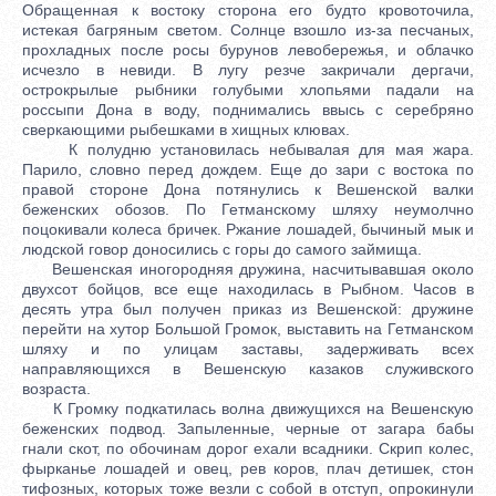
Обращенная к востоку сторона его будто кровоточила,
истекая багряным светом. Солнце взошло из-за песчаных,
прохладных после росы бурунов левобережья, и облачко
исчезло в невиди. В лугу резче закричали дергачи,
острокрылые рыбники голубыми хлопьями падали на
россыпи Дона в воду, поднимались ввысь с серебряно
сверкающими рыбешками в хищных клювах.
К полудню установилась небывалая для мая жара.
Парило, словно перед дождем. Еще до зари с востока по
правой стороне Дона потянулись к Вешенской валки
беженских обозов. По Гетманскому шляху неумолчно
поцокивали колеса бричек. Ржание лошадей, бычиный мык и
людской говор доносились с горы до самого займища.
Вешенская иногородняя дружина, насчитывавшая около
двухсот бойцов, все еще находилась в Рыбном. Часов в
десять утра был получен приказ из Вешенской: дружине
перейти на хутор Большой Громок, выставить на Гетманском
шляху и по улицам заставы, задерживать всех
направляющихся в Вешенскую казаков служивского
возраста.
К Громку подкатилась волна движущихся на Вешенскую
беженских подвод. Запыленные, черные от загара бабы
гнали скот, по обочинам дорог ехали всадники. Скрип колес,
фырканье лошадей и овец, рев коров, плач детишек, стон
тифозных, которых тоже везли с собой в отступ, опрокинули