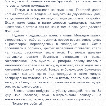
братец ты мой, имение княгини Урусовой. Тут, самое, наше
четвертая сотня помещается.
Тоскуя и выглаживая конскую шею, Григорий давил
ногами стремена, глядел на аккуратный двухэтажный дом,
на деревянный забор, на чудного вида дворовые постройки.
Ехали мимо сада, и нагие деревья одинаковым языком
шептались с ветром, так же, как и там, в покинутой далекой
Донщине.
Нудная и одуряющая потекла жизнь. Молодые казаки,
оторванные от работы, томились первое время, отводя душу
в разговорах, перепадавших в свободные часы. Сотня
поселилась в больших, крытых черепицей флигелях; спали
на нарах, раскинутых возле окон. По ночам далеким
пастушьим рожком брунжала отставшая от рамы,
заклеивавшая щель бумага, и Григорий, прислушиваясь в
многоголосом храпе к ее звону, чувствовал, как исходит весь
каменной горючей тоской. Тонкое вибрирующее брунжанье
щипцами хватало где-то под сердцем; в такие минуты
беспредельно хотелось Григорию встать, пройти в конюшню,
заседлать Гнедого и гнать его, роняя пенное мыло на глухую
землю, до самого дома.
В пять часов побудка на уборку лошадей, чистка. За
куценькие полчаса, пока выкармливали лошадей на
коновязях овсом, перекидывались короткими фразами.
- Погано тут, ребяты!