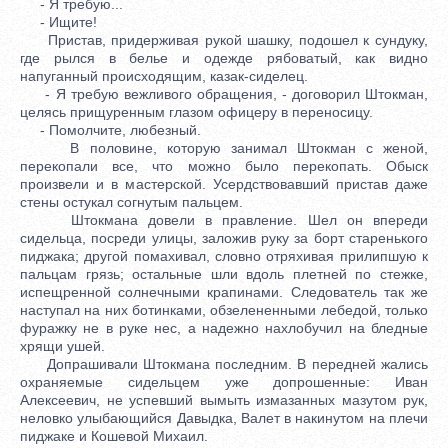
- Я требую...
- Ищите!
Пристав, придерживая рукой шашку, подошел к сундуку,
где рылся в белье и одежде рябоватый, как видно
напуганный происходящим, казак-сиделец.
- Я требую вежливого обращения, - договорил Штокман,
целясь прищуренным глазом офицеру в переносицу.
- Помолчите, любезный.
В половине, которую занимал Штокман с женой,
перекопали все, что можно было перекопать. Обыск
произвели и в мастерской. Усердствовавший пристав даже
стены остукал согнутым пальцем.
Штокмана довели в правление. Шел он впереди
сидельца, посреди улицы, заложив руку за борт старенького
пиджака; другой помахивал, словно отряхивая прилипшую к
пальцам грязь; остальные шли вдоль плетней по стежке,
испещренной солнечными крапинами. Следователь так же
наступал на них ботинками, обзелененными лебедой, только
фуражку не в руке нес, а надежно нахлобучил на бледные
хрящи ушей.
Допрашивали Штокмана последним. В передней жались
охраняемые сидельцем уже допрошенные: Иван
Алексеевич, не успевший вымыть измазанных мазутом рук,
неловко улыбающийся Давыдка, Валет в накинутом на плечи
пиджаке и Кошевой Михаил.