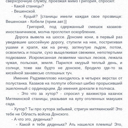
сверхсрочную службу, проезжая мимо Григория, спросил:
- Какой станицы?
- Вешенской.
- Куцый? [станицы имели каждая свое прозвище:
Вешенская - Кобели (прим.авт.)]
Григорий, под сдержанный смешок казаков-
иностаничников, молча проглотил оскорбление.
Дорога вывела на шоссе. Донские кони, в первый раз
увидевшие шоссейную дорогу, ступили на нее, постригивая
ушами и храпя, как на речку, затянутую льдом, потом,
освоились и пошли, сухо выщелкивая свежими, непотертыми
подковами. Искромсанная лезвиями чахлых лесков, лежала
чужая, польская, земля. Парился хмурый теплый день, и
солнце, тоже как будто не донское, бродило где-то за
кисейной занавесью сплошных туч.
Имение Радзивиллово находилось в четырех верстах от
полустанка. Казаков на полпути обогнал шибко прорысивший
эшелонный с ординарцем. До имения доехали в полчаса.
- Это что за хутор? - спросил у вахмистра казачок
Митякинской станицы, указывая на купу оголенных макушек
сада.
- Хутор? Ты про хутора забывай, стригун митякинский! Это
тебе не Область войска Донского.
- А что это, дяденька?
- Какой я тебе дяденька? Ать нашелся племяш! Это,