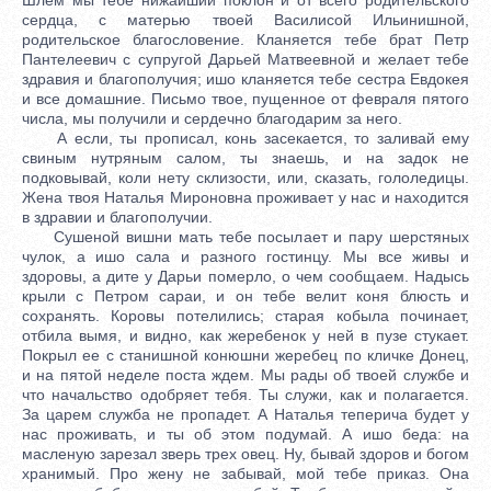
сердца, с матерью твоей Василисой Ильинишной,
родительское благословение. Кланяется тебе брат Петр
Пантелеевич с супругой Дарьей Матвеевной и желает тебе
здравия и благополучия; ишо кланяется тебе сестра Евдокея
и все домашние. Письмо твое, пущенное от февраля пятого
числа, мы получили и сердечно благодарим за него.
А если, ты прописал, конь засекается, то заливай ему
свиным нутряным салом, ты знаешь, и на задок не
подковывай, коли нету склизости, или, сказать, гололедицы.
Жена твоя Наталья Мироновна проживает у нас и находится
в здравии и благополучии.
Сушеной вишни мать тебе посылает и пару шерстяных
чулок, а ишо сала и разного гостинцу. Мы все живы и
здоровы, а дите у Дарьи померло, о чем сообщаем. Надысь
крыли с Петром сараи, и он тебе велит коня блюсть и
сохранять. Коровы потелились; старая кобыла починает,
отбила вымя, и видно, как жеребенок у ней в пузе стукает.
Покрыл ее с станишной конюшни жеребец по кличке Донец,
и на пятой неделе поста ждем. Мы рады об твоей службе и
что начальство одобряет тебя. Ты служи, как и полагается.
За царем служба не пропадет. А Наталья теперича будет у
нас проживать, и ты об этом подумай. А ишо беда: на
масленую зарезал зверь трех овец. Ну, бывай здоров и богом
хранимый. Про жену не забывай, мой тебе приказ. Она