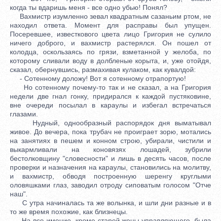
когда ты вдаришь меня - все одно убью! Понял?
Вахмистр изумленно зевал квадратным сазаньим ртом, не
находил ответа. Момент для расправы был упущен.
Посеревшее, известкового цвета лицо Григория не сулило
ничего доброго, и вахмистр растерялся. Он пошел от
колодца, оскользаясь по грязи, взметанной у желоба, по
которому сливали воду в долбленые корыта, и, уже отойдя,
сказал, обернувшись, размахивая кулаком, как кувалдой:
- Сотенному доложу! Вот я сотенному отрапортую!
Но сотенному почему-то так и не сказал, а на Григория
недели две гнал гонку, придирался к каждой пустяковине,
вне очереди посылал в караулы и избегал встречаться
глазами.
Нудный, однообразный распорядок дня выматывал
живое. До вечера, пока трубач не проиграет зорю, мотались
на занятиях в пешем и конном строю, убирали, чистили и
выкармливали на коновязях лошадей, зубрили
бестолковщину "словесности" и лишь в десять часов, после
проверки и назначения на караулы, становились на молитву,
и вахмистр, обводя построенную шеренгу круглыми
оловяшками глаз, заводил отроду сиповатым голосом "Отче
наш".
С утра начиналась та же волынка, и шли дни разные и в
то же время похожие, как близнецы.
На все имение, кроме старой жены управляющего, была