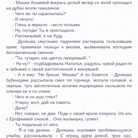
- Мишка Кошевой вчерась целый вечер со мной просидел
на дубах возле гамазинов.
- Чего же ты скраснелась?
- И ничуть!
- Глянь в зеркало - чисто полымя.
- Ну, погоди! Ты ж пристыдила...
- Рассказывай, я не буду.
Дуняшка смуглыми ладонями растирала полыхавшие
щеки, прижимая пальцы к вискам, вызванивала молодым
беспричинным смехом:
- "Ты, гутарит, как цветок лазоревый!.."
- Ну-ну? - подбадривала Наталья, радуясь чужой радости
и забывая о своей растоптанной и минувшей.
- А я ему: "Не бреши, Мишка!" А он божится. - Дуняшка
бубенцами рассыпала смех по горнице, мотала головой, и
черные, туго заплетенные косички ящерицами скользили по
плечам ее и по спине.
- Чего ж он ишо плел?
- Утирку, мол, дай на память.
- Дала?
- Нет, говорю, не дам. Поди у своей крали попроси. Он ить
с Ерофеевой снохой... Она жалмерка, гуляет.
- Ты подальше от него.
- Я и так далеко. - Дуняшка, осиливая пробивающуюся
улыбку, рассказывала: - С игрищ идем домой, трое нас,