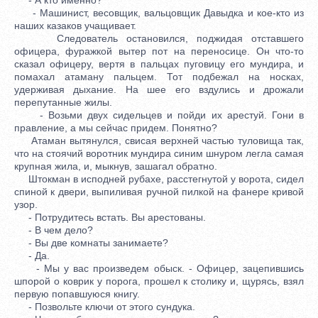
- Машинист, весовщик, вальцовщик Давыдка и кое-кто из
наших казаков учащивает.
Следователь остановился, поджидая отставшего
офицера, фуражкой вытер пот на переносице. Он что-то
сказал офицеру, вертя в пальцах пуговицу его мундира, и
помахал атаману пальцем. Тот подбежал на носках,
удерживая дыхание. На шее его вздулись и дрожали
перепутанные жилы.
- Возьми двух сидельцев и пойди их арестуй. Гони в
правление, а мы сейчас придем. Понятно?
Атаман вытянулся, свисая верхней частью туловища так,
что на стоячий воротник мундира синим шнуром легла самая
крупная жила, и, мыкнув, зашагал обратно.
Штокман в исподней рубахе, расстегнутой у ворота, сидел
спиной к двери, выпиливая ручной пилкой на фанере кривой
узор.
- Потрудитесь встать. Вы арестованы.
- В чем дело?
- Вы две комнаты занимаете?
- Да.
- Мы у вас произведем обыск. - Офицер, зацепившись
шпорой о коврик у порога, прошел к столику и, щурясь, взял
первую попавшуюся книгу.
- Позвольте ключи от этого сундука.