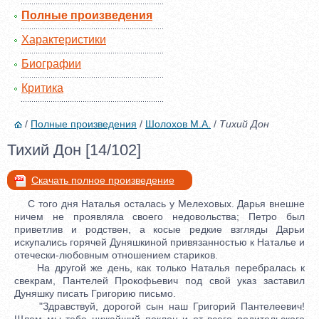
Полные произведения
Характеристики
Биографии
Критика
/
Полные произведения
/
Шолохов М.А.
/
Тихий Дон
Тихий Дон [14/102]
Скачать полное произведение
С того дня Наталья осталась у Мелеховых. Дарья внешне
ничем не проявляла своего недовольства; Петро был
приветлив и родствен, а косые редкие взгляды Дарьи
искупались горячей Дуняшкиной привязанностью к Наталье и
отечески-любовным отношением стариков.
На другой же день, как только Наталья перебралась к
свекрам, Пантелей Прокофьевич под свой указ заставил
Дуняшку писать Григорию письмо.
"Здравствуй, дорогой сын наш Григорий Пантелеевич!
Шлем мы тебе нижайший поклон и от всего родительского