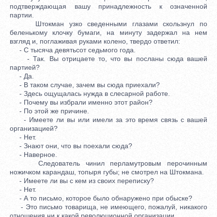
подтверждающая вашу принадлежность к означенной
партии.
Штокман узко сведенными глазами скользнул по
беленькому клочку бумаги, на минуту задержал на нем
взгляд и, поглаживая руками колено, твердо ответил:
- С тысяча девятьсот седьмого года.
- Так. Вы отрицаете то, что вы посланы сюда вашей
партией?
- Да.
- В таком случае, зачем вы сюда приехали?
- Здесь ощущалась нужда в слесарной работе.
- Почему вы избрали именно этот район?
- По этой же причине.
- Имеете ли вы или имели за это время связь с вашей
организацией?
- Нет.
- Знают они, что вы поехали сюда?
- Наверное.
Следователь чинил перламутровым перочинным
ножичком карандаш, топыря губы; не смотрел на Штокмана.
- Имеете ли вы с кем из своих переписку?
- Нет.
- А то письмо, которое было обнаружено при обыске?
- Это письмо товарища, не имеющего, пожалуй, никакого
отношения ни к какой революционной организации.