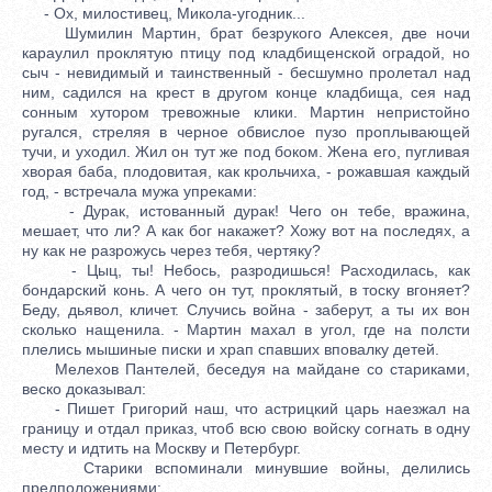
- Ох, милостивец, Микола-угодник...
Шумилин Мартин, брат безрукого Алексея, две ночи
караулил проклятую птицу под кладбищенской оградой, но
сыч - невидимый и таинственный - бесшумно пролетал над
ним, садился на крест в другом конце кладбища, сея над
сонным хутором тревожные клики. Мартин непристойно
ругался, стреляя в черное обвислое пузо проплывающей
тучи, и уходил. Жил он тут же под боком. Жена его, пугливая
хворая баба, плодовитая, как крольчиха, - рожавшая каждый
год, - встречала мужа упреками:
- Дурак, истованный дурак! Чего он тебе, вражина,
мешает, что ли? А как бог накажет? Хожу вот на последях, а
ну как не разрожусь через тебя, чертяку?
- Цыц, ты! Небось, разродишься! Расходилась, как
бондарский конь. А чего он тут, проклятый, в тоску вгоняет?
Беду, дьявол, кличет. Случись война - заберут, а ты их вон
сколько нащенила. - Мартин махал в угол, где на полсти
плелись мышиные писки и храп спавших вповалку детей.
Мелехов Пантелей, беседуя на майдане со стариками,
веско доказывал:
- Пишет Григорий наш, что астрицкий царь наезжал на
границу и отдал приказ, чтоб всю свою войску согнать в одну
месту и идтить на Москву и Петербург.
Старики вспоминали минувшие войны, делились
предположениями: