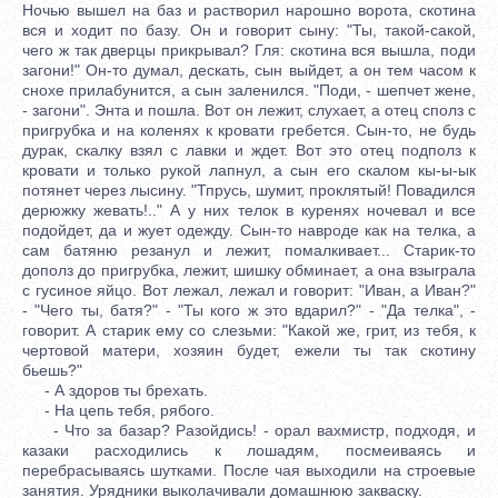
Ночью вышел на баз и растворил нарошно ворота, скотина
вся и ходит по базу. Он и говорит сыну: "Ты, такой-сакой,
чего ж так дверцы прикрывал? Гля: скотина вся вышла, поди
загони!" Он-то думал, дескать, сын выйдет, а он тем часом к
снохе прилабунится, а сын заленился. "Поди, - шепчет жене,
- загони". Энта и пошла. Вот он лежит, слухает, а отец сполз с
пригрубка и на коленях к кровати гребется. Сын-то, не будь
дурак, скалку взял с лавки и ждет. Вот это отец подполз к
кровати и только рукой лапнул, а сын его скалом кы-ы-ык
потянет через лысину. "Тпрусь, шумит, проклятый! Повадился
дерюжку жевать!.." А у них телок в куренях ночевал и все
подойдет, да и жует одежду. Сын-то навроде как на телка, а
сам батяню резанул и лежит, помалкивает... Старик-то
дополз до пригрубка, лежит, шишку обминает, а она взыграла
с гусиное яйцо. Вот лежал, лежал и говорит: "Иван, а Иван?"
- "Чего ты, батя?" - "Ты кого ж это вдарил?" - "Да телка", -
говорит. А старик ему со слезьми: "Какой же, грит, из тебя, к
чертовой матери, хозяин будет, ежели ты так скотину
бьешь?"
- А здоров ты брехать.
- На цепь тебя, рябого.
- Что за базар? Разойдись! - орал вахмистр, подходя, и
казаки расходились к лошадям, посмеиваясь и
перебрасываясь шутками. После чая выходили на строевые
занятия. Урядники выколачивали домашнюю закваску.