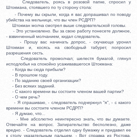
Следователь, роясь в розовой папке, спросил у
Штокмана, стоявшего по ту сторону стола:
- Почему вы скрыли, когда я вас допрашивал по поводу
убийства на мельнице, что вы член РСДРП?
Штокман молча смотрел выше следовательской головы.
- Это установлено. Вы за свою работу понесете должное,
- взвинченный молчанием, кидал следователь.
- Прошу вас начинать допрос, - скучающе уронил
Штокман и, косясь на свободный табурет, попросил
разрешения сесть.
Следователь промолчал; шелестя бумагой, глянул
исподлобья на спокойно усаживавшегося Штокмана:
- Когда вы сюда прибыли?
- В прошлом году.
- По заданию своей организации?
- Без всяких заданий.
- С какого времени вы состоите членом вашей партии?
- О чем речь?
- Я спрашиваю, - следователь подчеркнул "я", - с какого
времени вы состоите членом РСДРП?
- Я думаю, что...
- Мне абсолютно неинтересно знать, что вы думаете.
Отвечайте на вопрос. Запирательство бесполезно, даже
вредно. - Следователь отделил одну бумажку и придавил ее
к столу указательным пальцем. - Вот справка из Ростова,