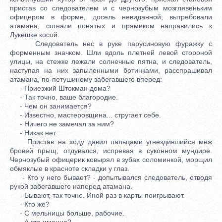
пристав со следователем и с чернозубым мозглявеньким
офицером в форме, досель невиданной; вытребовали
атамана, согнали понятых и прямиком направились к
Лукешке косой.
Следователь нес в руке парусиновую фуражку с
форменным значком. Шли вдоль плетней левой стороной
улицы, на стежке лежали солнечные пятна, и следователь,
наступая на них запыленными ботинками, расспрашивал
атамана, по-петушиному забегавшего вперед:
- Приезжий Штокман дома?
- Так точно, ваше благородие.
- Чем он занимается?
- Известно, мастеровщина... стругает себе.
- Ничего не замечал за ним?
- Никак нет.
Пристав на ходу давил пальцами угнездившийся меж
бровей прыщ; отдувался, испревая в суконном мундире.
Чернозубый офицерик ковырял в зубах соломинкой, морщил
обмяклые в красноте складки у глаз.
- Кто у него бывает? - допытывался следователь, отводя
рукой забегавшего наперед атамана.
- Бывают, так точно. Иной раз в карты поигрывают.
- Кто же?
- С мельницы больше, рабочие.
- А кто именно?