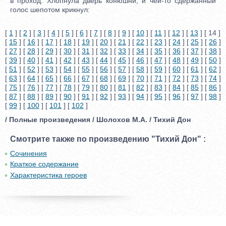
в проход. Хлопнула дверь конюшни, и чей-то сдержанный
голос шепотом крикнул:
[
1
] [
2
] [
3
] [
4
] [
5
] [
6
] [
7
] [
8
] [
9
] [
10
] [
11
] [
12
] [
13
] [ 14 ]
[
15
] [
16
] [
17
] [
18
] [
19
] [
20
] [
21
] [
22
] [
23
] [
24
] [
25
] [
26
]
[
27
] [
28
] [
29
] [
30
] [
31
] [
32
] [
33
] [
34
] [
35
] [
36
] [
37
] [
38
]
[
39
] [
40
] [
41
] [
42
] [
43
] [
44
] [
45
] [
46
] [
47
] [
48
] [
49
] [
50
]
[
51
] [
52
] [
53
] [
54
] [
55
] [
56
] [
57
] [
58
] [
59
] [
60
] [
61
] [
62
]
[
63
] [
64
] [
65
] [
66
] [
67
] [
68
] [
69
] [
70
] [
71
] [
72
] [
73
] [
74
]
[
75
] [
76
] [
77
] [
78
] [
79
] [
80
] [
81
] [
82
] [
83
] [
84
] [
85
] [
86
]
[
87
] [
88
] [
89
] [
90
] [
91
] [
92
] [
93
] [
94
] [
95
] [
96
] [
97
] [
98
]
[
99
] [
100
] [
101
] [
102
]
/ Полные произведения / Шолохов М.А. / Тихий Дон
Смотрите также по произведению "Тихий Дон" :
Сочинения
Краткое содержание
Характеристика героев