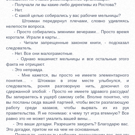
- Получали ли вы какие-либо директивы из Ростова?
- Нет.
- С какой целью собирались у вас рабочие мельницы?
Штокман передернул плечами, словно удивляясь
нелепости вопроса.
- Просто собирались зимними вечерами... Просто время
коротали. Играли в карты...
- Читали запрещенные законом книги, - подсказал
следователь.
- Нет. Все они малограмотные.
- Однако машинист мельницы и все остальные этого
факта не отрицают.
- Это неправда.
- Мне кажется, вы просто не имеете элементарного
понятия... - Штокман в этом месте улыбнулся, и
следователь, роняя разговорную нить, докончил со
сдержанной злобой: - Просто не имеете здравого рассудка!
Вы запираетесь в ущерб самому себе. Вполне понятно, что
вы посланы сюда вашей партией, чтобы вести разлагающую
работу среди казаков, чтобы вырвать их из рук
правительства. Я не понимаю: к чему тут игра втемную? Все
равно это не может умалить вашей вины...
- Это ваши догадки. Разрешите закурить? Благодарю вас.
Это догадки, притом ни на чем не основанные.
- Позвольте, читали вы рабочим, посещавшим вас, вот эту