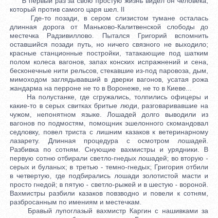
В первый раз за свою простую жизнь видел он человека,
который против самого царя шел. II
Где-то позади, в сером слизистом тумане осталась
длинная дорога от Маньково-Калитвенской слободы до
местечка Радзивиллово. Пытался Григорий вспомнить
оставшийся позади путь, но ничего связного не выходило;
красные станционные постройки, татакающие под шатким
полом колеса вагонов, запах конских испражнений и сена,
бесконечные нити рельсов, стекавшие из-под паровоза, дым,
мимоходом заглядывавший в дверки вагонов, усатая рожа
жандарма на перроне не то в Воронеже, не то в Киеве...
На полустанке, где сгружались, толпились офицеры и
какие-то в серых свитках бритые люди, разговаривавшие на
чужом, непонятном языке. Лошадей долго выводили из
вагонов по подмостям, помощник эшелонного скомандовал
седловку, повел триста с лишним казаков к ветеринарному
лазарету. Длинная процедура с осмотром лошадей.
Разбивка по сотням. Снующие вахмистры и урядники. В
первую сотню отбирали светло-гнедых лошадей; во вторую -
серых и буланых; в третью - темно-гнедых; Григория отбили
в четвертую, где подбирались лошади золотистой масти и
просто гнедой; в пятую - светло-рыжей и в шестую - вороной.
Вахмистры разбили казаков повзводно и повели к сотням,
разбросанным по имениям и местечкам.
Бравый лупоглазый вахмистр Каргин с нашивками за