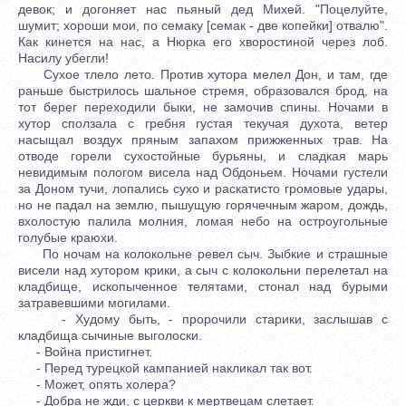
девок; и догоняет нас пьяный дед Михей. "Поцелуйте,
шумит; хороши мои, по семаку [семак - две копейки] отвалю".
Как кинется на нас, а Нюрка его хворостиной через лоб.
Насилу убегли!
Сухое тлело лето. Против хутора мелел Дон, и там, где
раньше быстрилось шальное стремя, образовался брод, на
тот берег переходили быки, не замочив спины. Ночами в
хутор сползала с гребня густая текучая духота, ветер
насыщал воздух пряным запахом прижженных трав. На
отводе горели сухостойные бурьяны, и сладкая марь
невидимым пологом висела над Обдоньем. Ночами густели
за Доном тучи, лопались сухо и раскатисто громовые удары,
но не падал на землю, пышущую горячечным жаром, дождь,
вхолостую палила молния, ломая небо на остроугольные
голубые краюхи.
По ночам на колокольне ревел сыч. Зыбкие и страшные
висели над хутором крики, а сыч с колокольни перелетал на
кладбище, ископыченное телятами, стонал над бурыми
затравевшими могилами.
- Худому быть, - пророчили старики, заслышав с
кладбища сычиные выголоски.
- Война пристигнет.
- Перед турецкой кампанией накликал так вот.
- Может, опять холера?
- Добра не жди, с церкви к мертвецам слетает.