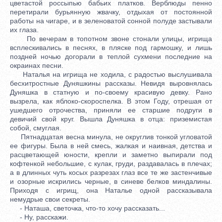
цветастой россыпью бабьих платков. Верблюды пенно
перетирали бурьянную жвачку, отдыхая от постоянной
работы на чигаре, и в зеленоватой сонной полуде застывали
их глаза.
По вечерам в топотном звоне стонали улицы, игрища
всплескивались в песнях, в пляске под гармошку, и лишь
поздней ночью догорали в теплой сухмени последние на
окраинах песни.
Наталья на игрища не ходила, с радостью выслушивала
бесхитростные Дуняшкины рассказы. Невидя выровнялась
Дуняшка в статную и по-своему красивую девку. Рано
вызрела, как яблоко-скороспелка. В этом Году, отрешая от
ушедшего отрочества, приняли ее старшие подруги в
девичий свой круг. Вышла Дуняшка в отца: приземистая
собой, смуглая.
Пятнадцатая весна минула, не округлив тонкой угловатой
ее фигуры. Была в ней смесь, жалкая и наивная, детства и
расцветающей юности, крепли и заметно выпирали под
кофтенкой небольшие, с кулак, груди, раздавалась в плечах;
а в длинных чуть косых разрезах глаз все те же застенчивые
и озорные искрились черные, в синеве белков миндалины.
Приходя с игрищ, она Наталье одной рассказывала
немудрые свои секреты.
- Наташа, светочка, что-то хочу рассказать...
- Ну, расскажи.