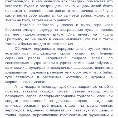
контрабандой, и нам довелось его повидать, объясняет, что
вскорости будет с австрийцами война и царь ихний будто
приезжал к границе, осматривал, откель зачинать войну и
какие земли себе захапать. Как зачнется война, может, и я
живой не буду, загодя нечего решать".
Наталья работала у свекра и жила, взращивая
бессознательную надежду на возвращение мужа, опираясь
на нее надломленным духом. Она ничего не писала
Григорию, но не было в семье человека, кто бы с такой
тоской и болью ожидал от него письма.
Обычным, нерушимым порядком шла в хуторе жизнь:
возвратились отслужившие сроки казаки, по будням
серенькая работа неприметно сжирала время, по
воскресеньям с утра валили в церковь семейными табунами;
шли казаки в мундирах и праздничных шароварах; длинными
шуршащими подолами разноцветных юбок мели пыль бабы,
туго затянутые в расписные кофточки с буфами на
морщиненных рукавах.
А на квадрате площади дыбились задранные оглобли
повозок, визжали лошади, сновал разный народ; около
пожарного сарая болгары-огородники торговали овощной
снедью, разложенной на длинных ряднах, позади них
кучились оравами ребятишки, глазея на распряженных
верблюдов, надменно оглядывавших базарную площадь, и
толпы народа, перекипавшие краснооколыми фуражками и