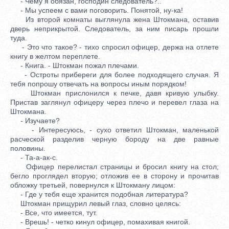
- Чему я обязан, господин следователь?..
- Мы успеем с вами поговорить. Понятой, ну-ка!
Из второй комнаты выглянула жена Штокмана, оставив
дверь неприкрытой. Следователь, за ним писарь прошли
туда.
- Это что такое? - тихо спросил офицер, держа на отлете
книгу в желтом переплете.
- Книга. - Штокман пожал плечами.
- Остроты прибереги для более подходящего случая. Я
тебя попрошу отвечать на вопросы иным порядком!
Штокман прислонился к печке, давя кривую улыбку.
Пристав заглянул офицеру через плечо и перевел глаза на
Штокмана.
- Изучаете?
- Интересуюсь, - сухо ответил Штокман, маленькой
расческой разделив черную бороду на две равные
половины.
- Та-а-ак-с.
Офицер перелистал страницы и бросил книгу на стол;
бегло проглядел вторую; отложив ее в сторону и прочитав
обложку третьей, повернулся к Штокману лицом:
- Где у тебя еще хранится подобная литература?
Штокман прищурил левый глаз, словно целясь:
- Все, что имеется, тут.
- Врешь! - четко кинул офицер, помахивая книгой.