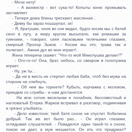
- Мочи нету!
- А вахмистр - вот сука-то! Копыты коню промывать
заставляет.
- Теперя дома блины трескают, масленая...
- Девку бы зараз пошшупал, эх!
- Я, братушки, ноне во сне видал, будто косим мы с батей
сено в лугу, а миру кругом высыпало, как ромашки за
гумнами, - говорил, сияя ласковыми телячьими глазами,
смирный Прохор Зыков. - Косим мы это, трава так и
полегает... Ажник дух во мне играет!..
Жена теперича скажет: "Что-то мой Миколушка делает?"
- Ого-го-го! Она, брат, небось, со свекром в голопузика
играет.
- Ну, уж ты...
- Да ни в жисть не стерпит любая баба, чтоб без мужа на
стороне не хлебнуть.
- Об чем вы горюете? Кубыть, корчажка с молоком,
приедем со службы - и нам достанется.
На всю сотню весельчак и похабник, бессовестный и
нагловатый Егорка Жарков встревал в разговор, подмигивая
и грязно улыбаясь:
- Дело известное: твой батя снохе не спустит. Кобелина
добрый. Так же вот было раз... - Он играл глазами,
оглядывая слушателей. - Повадился один такой-то к снохе,
покою не дает, а муж мешается. Он ить что придумал?