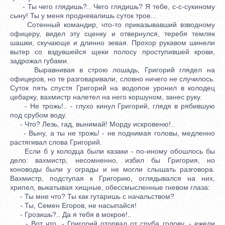
- Ты чего глядишь?.. Чего глядишь? Я тебе, с-с-сукиному
сыну! Ты у меня продневалишь суток трое...
Сотенный командир, что-то приказывавший взводному
офицеру, видел эту сценку и отвернулся, теребя темляк
шашки, скучающе и длинно зевая. Прохор рукавом шинели
вытер со вздувшейся щеки полосу проступившей крови,
задрожал губами.
Выравнивая в строю лошадь, Григорий глядел на
офицеров, но те разговаривали, словно ничего не случилось.
Суток пять спустя Григорий на водопое уронил в колодец
цебарку, вахмистр налетел на него коршуном, занес руку.
- Не трожь!.. - глухо кинул Григорий, глядя в рябившую
под срубом воду.
- Что? Лезь, гад, вынимай! Морду искровеню!..
- Выну, а ты не трожь! - не поднимая головы, медленно
растягивал слова Григорий.
Если б у колодца были казаки - по-иному обошлось бы
дело: вахмистр, несомненно, избил бы Григория, но
коноводы были у ограды и не могли слышать разговора.
Вахмистр, подступая к Григорию, оглядывался на них,
хрипел, выкатывая хищные, обессмысленные гневом глаза:
- Ты мне что? Ты как гутаришь с начальством?
- Ты, Семен Егоров, не насыпайся!
- Грозишь?.. Да я тебя в мокрое!..
- Вот что, - Григорий оторвал от сруба голову, - ежели