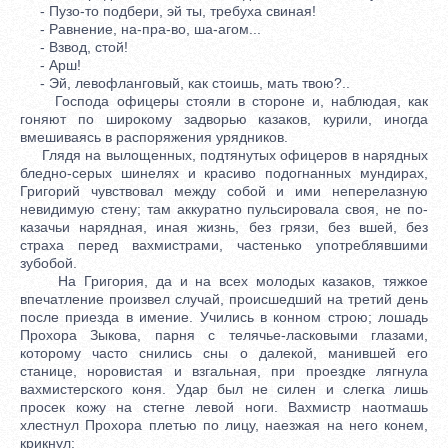
- Пузо-то подбери, эй ты, требуха свиная!
- Равнение, на-пра-во, ша-агом...
- Взвод, стой!
- Арш!
- Эй, левофланговый, как стоишь, мать твою?..
Господа офицеры стояли в стороне и, наблюдая, как
гоняют по широкому задворью казаков, курили, иногда
вмешиваясь в распоряжения урядников.
Глядя на вылощенных, подтянутых офицеров в нарядных
бледно-серых шинелях и красиво подогнанных мундирах,
Григорий чувствовал между собой и ими неперелазную
невидимую стену; там аккуратно пульсировала своя, не по-
казачьи нарядная, иная жизнь, без грязи, без вшей, без
страха перед вахмистрами, частенько употреблявшими
зубобой.
На Григория, да и на всех молодых казаков, тяжкое
впечатление произвел случай, происшедший на третий день
после приезда в имение. Учились в конном строю; лошадь
Прохора Зыкова, парня с телячье-ласковыми глазами,
которому часто снились сны о далекой, манившей его
станице, норовистая и взгальная, при проездке лягнула
вахмистерского коня. Удар был не силен и слегка лишь
просек кожу на стегне левой ноги. Вахмистр наотмашь
хлестнул Прохора плетью по лицу, наезжая на него конем,
крикнул: