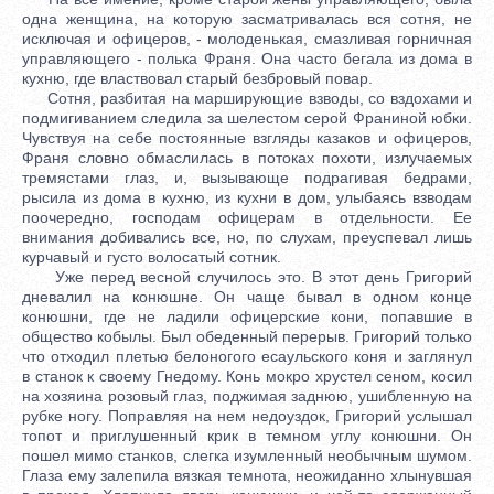
одна женщина, на которую засматривалась вся сотня, не
исключая и офицеров, - молоденькая, смазливая горничная
управляющего - полька Франя. Она часто бегала из дома в
кухню, где властвовал старый безбровый повар.
Сотня, разбитая на марширующие взводы, со вздохами и
подмигиванием следила за шелестом серой Франиной юбки.
Чувствуя на себе постоянные взгляды казаков и офицеров,
Франя словно обмаслилась в потоках похоти, излучаемых
тремястами глаз, и, вызывающе подрагивая бедрами,
рысила из дома в кухню, из кухни в дом, улыбаясь взводам
поочередно, господам офицерам в отдельности. Ее
внимания добивались все, но, по слухам, преуспевал лишь
курчавый и густо волосатый сотник.
Уже перед весной случилось это. В этот день Григорий
дневалил на конюшне. Он чаще бывал в одном конце
конюшни, где не ладили офицерские кони, попавшие в
общество кобылы. Был обеденный перерыв. Григорий только
что отходил плетью белоногого есаульского коня и заглянул
в станок к своему Гнедому. Конь мокро хрустел сеном, косил
на хозяина розовый глаз, поджимая заднюю, ушибленную на
рубке ногу. Поправляя на нем недоуздок, Григорий услышал
топот и приглушенный крик в темном углу конюшни. Он
пошел мимо станков, слегка изумленный необычным шумом.
Глаза ему залепила вязкая темнота, неожиданно хлынувшая