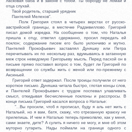
ласковая баба и в законе с тобой. Ты борозду не ломай и
отца слухай.
Твой родитель, старший урядник
Пантелей Мелехов".
Полк Григория стоял в четырех верстах от русско-
австрийской границы, в местечке Радзивиллово. Григорий
писал домой изредка. На сообщение о том, что Наталья
пришла к отцу, ответил сдержанно, просил передать ей
поклон; содержание писем его было уклончиво и мутно.
Пантелей Прокофьевич заставлял Дуняшку или Петра
перечитывать их по нескольку раз, вдумываясь в затаенную
меж строк неведомую Григорьеву мысль. Перед пасхой он в
письме прямо поставил вопрос о том, будет ли Григорий по
возвращении со службы жить с женой или по-прежнему с
Аксиньей.
Григорий ответ задержал. После троицы получили от него
короткое письмо. Дуняшка читала быстро, глотая концы слов,
и Пантелей Прокофьевич с трудом поспевал улавливать
смысл, откидывая бесчисленные поклоны и расспросы. В
конце письма Григорий касался вопроса о Наталье:
"...Вы просили, чтоб я прописал, буду я аль нет жить с
Натальей, но я вам, батя, скажу, что отрезанную краюху не
прилепишь. И чем я Наталью теперь примолвлю, как у меня,
сами знаете, дите? А сулить я ничего не могу, и мне об этом
муторно гутарить. Нады поймали на границе одного с