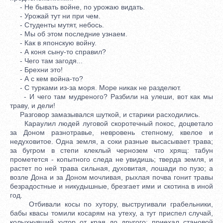
- Не бывать войне, по урожаю видать.
- Урожай тут ни при чем.
- Студенты мутят, небось.
- Мы об этом последние узнаем.
- Как в японскую войну.
- А коня сыну-то справил?
- Чего там загодя...
- Брехни это!
- А с кем война-то?
- С турками из-за моря. Море никак не разделют.
- И чего там мудреного? Разбили на улеши, вот как мы
траву, и дели!
Разговор замазывался шуткой, и старики расходились.
Караулил людей луговой скоротечный покос, доцветало
за Доном разнотравье, невровень степному, квелое и
недуховитое. Одна земля, а соки разные высасывает трава;
за бугром в степи клеклый чернозем что хрящ: табун
прометется - копытного следа не увидишь; тверда земля, и
растет по ней трава сильная, духовитая, лошади по пузо; а
возле Дона и за Доном мочливая, рыхлая почва гонит травы
безрадостные и никудышные, брезгает ими и скотина в иной
год.
Отбивали косы по хутору, выстругивали грабельники,
бабы квасы томили косарям на утеху, а тут приспел случай,
колыхнувший хутор от края до другого: приехал становой