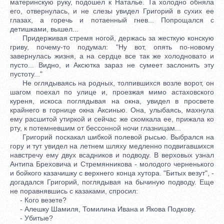
материнскую руку, подошел к Наталье. Та холодно обняла
его, отвернулась, и не слезы увидел Григорий в сухих ее
глазах, а горечь и потаенный гнев... Попрощался с
детишками, вышел...
Придерживая стремя ногой, держась за жесткую конскую
гриву, почему-то подумал: "Ну вот, опять по-новому
завернулась жизня, а на сердце все так же холодновато и
пусто... Видно, и Аксютка зараз не сумеет заслонить эту
пустоту..."
Не оглядываясь на родных, толпившихся возле ворот, он
шагом поехал по улице и, проезжая мимо астаховского
куреня, искоса поглядывая на окна, увидел в просвете
крайнего в горнице окна Аксинью. Она, улыбаясь, махнула
ему расшитой утиркой и сейчас же скомкала ее, прижала ко
рту, к потемневшим от бессонной ночи глазницам...
Григорий поскакал шибкой полевой рысью. Выбрался на
гору и тут увидел на летнем шляху медленно подвигавшихся
навстречу ему двух всадников и подводу. В верховых узнал
Антипа Бреховича и Стремянникова - молодого черненького
и бойкого казачишку с верхнего конца хутора. "Битых везут", -
догадался Григорий, поглядывая на бычиную подводу. Еще
не поравнявшись с казаками, спросил:
- Кого везете?
- Алешку Шамиля, Томилина Ивана и Якова Подкову.
- Убитые?