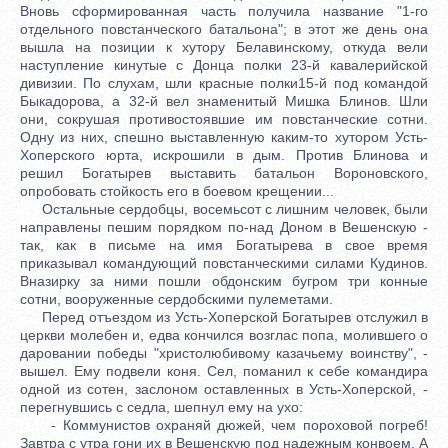
Вновь сформированная часть получила название "1-го
отдельного повстанческого батальона"; в этот же день она
вышла на позиции к хутору Белавинскому, откуда вели
наступление кинутые с Донца полки 23-й кавалерийской
дивизии. По слухам, шли красные полки15-й под командой
Быкадорова, а 32-й вел знаменитый Мишка Блинов. Шли
они, сокрушая противостоявшие им повстанческие сотни.
Одну из них, спешно выставленную каким-то хутором Усть-
Хоперского юрта, искрошили в дым. Против Блинова и
решил Богатырев выставить батальон Вороновского,
опробовать стойкость его в боевом крещении...
Остальные сердобцы, восемьсот с лишним человек, были
направлены пешим порядком по-над Доном в Вешенскую -
так, как в письме на имя Богатырева в свое время
приказывал командующий повстанческими силами Кудинов.
Вназирку за ними пошли обдонским бугром три конные
сотни, вооруженные сердобскими пулеметами.
Перед отъездом из Усть-Хоперской Богатырев отслужил в
церкви молебен и, едва кончился возглас попа, молившего о
даровании победы "христолюбивому казачьему воинству", -
вышел. Ему подвели коня. Сел, поманил к себе командира
одной из сотен, заслоном оставленных в Усть-Хоперской, -
перегнувшись с седла, шепнул ему на ухо:
- Коммунистов охраняй дюжей, чем пороховой погреб!
Завтра с утра гони их в Вешенскую под надежным конвоем. А