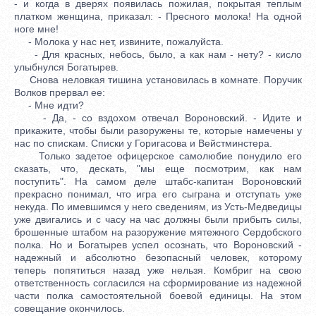
- и когда в дверях появилась пожилая, покрытая теплым
платком женщина, приказал: - Пресного молока! На одной
ноге мне!
- Молока у нас нет, извините, пожалуйста.
- Для красных, небось, было, а как нам - нету? - кисло
улыбнулся Богатырев.
Снова неловкая тишина установилась в комнате. Поручик
Волков прервал ее:
- Мне идти?
- Да, - со вздохом отвечал Вороновский. - Идите и
прикажите, чтобы были разоружены те, которые намечены у
нас по спискам. Списки у Горигасова и Вейстминстера.
Только задетое офицерское самолюбие понудило его
сказать, что, дескать, "мы еще посмотрим, как нам
поступить". На самом деле штабс-капитан Вороновский
прекрасно понимал, что игра его сыграна и отступать уже
некуда. По имевшимся у него сведениям, из Усть-Медведицы
уже двигались и с часу на час должны были прибыть силы,
брошенные штабом на разоружение мятежного Сердобского
полка. Но и Богатырев успел осознать, что Вороновский -
надежный и абсолютно безопасный человек, которому
теперь попятиться назад уже нельзя. Комбриг на свою
ответственность согласился на сформирование из надежной
части полка самостоятельной боевой единицы. На этом
совещание окончилось.