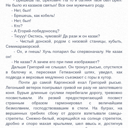
Не было из казаков святых! Все они мужичьего роду.
- Нет, был!
- Брешешь, как кобель!
- Нет, был!
- Кто?
- А Егорий-победоносец?
- Тюууу! Окстись, чумовой! Да рази ж он казак?
- Чистый донской, родом с низовой станицы, кубыть,
Семикаракорской.
- Ох, и гнешь! Хучь попарил бы спервоначалу. Не казак
он!
- Не казак? А зачем его при пике изображают?
Дальше Григорий не слышал. Он тронул рысью, спустился
в балочку и, пересекая Гетманский шлях, увидел, как
подвода и верховые медленно съезжают с горы в хутор.
Почти до самой Каргинской ехал Григорий рысью.
Легонький ветерок поигрывал гривой ни разу не запотевшего
коня. Бурые длинные суслики перебегали дорогу, тревожно
посвистывали. Их резкий предостерегающий посвист
странным образом гармонировал с величайшим
безмолвием, господствовавшим в степи. На буграх, на
вершинных гребнях сбоку от дороги взлетывали самцы-
стрепеты. Снежно-белый, искрящийся на солнце стрепеток,
дробно и споро махая крыльями, шел ввысь и, достигнув