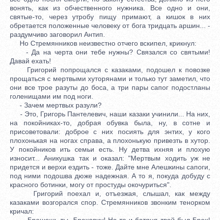
вонять, как из обчественного нужника. Все одно и они,
святые-то, через утробу пищу примают, а кишок в них
обретается положенные человеку от бога тридцать аршин... -
раздумчиво заговорил Антип.
Но Стремянников неизвестно отчего вскипел, крикнул:
- Да на черта они тебе нужны? Связался со святыми!
Давай ехать!
Григорий попрощался с казаками, подошел к повозке
прощаться с мертвыми хуторянами и только тут заметил, что
они все трое разуты до боса, а три пары сапог подостланы
голенищами им под ноги.
- Зачем мертвых разули?
- Это, Григорь Пантелевич, наши казаки учинили... На них,
на покойниках-то, добрая обувка была, ну, в сотне и
присоветовали: доброе с них посиять для энтих, у кого
плохонькая на ногах справа, а плохонькую привезть в хутор.
У покойников ить семьи есть. Ну детва ихняя и плохую
износит... Аникушка так и оказал: "Мертвым ходить уж не
придется и верхи ездить - тоже. Дайте мне Алешкины сапоги,
под ними подошва дюже надежная. А то я, покуда добуду с
красного ботинки, могу от простуды окочуриться".
Григорий поехал и, отъезжая, слышал, как между
казаками возгорался спор. Стремянников звонким тенорком
кричал:
- Брешешь ты, Брехович! На то и батяня твой был Брех!