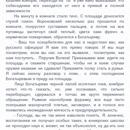
казачий комбриг, переходя на "ты" и уже явно выказывая, что
собеседники его находятся от него в прямой и полной
зависимости.
На минуту в комнате стало тихо. С площади доносился
глухой гомон. Вороновский несколько раз прошелся по
комнате, похрустел суставами пальцев, а потом на все
пуговицы застегнул свой теплый, цвета хаки френч и,
нервически помаргивая, обратился к Богатыреву:
- Ваш тон оскорбителен для нас и недостоин вас, как
русского офицера! Я вам это прямо говорю. И мы еще
посмотрим, коли вы нас на это вызвали... посмотрим, как
нам поступить... Поручик Волков! Приказываю вам: идите на
площадь и скажите старшинам, чтобы ни в коем случае
оружие казакам не сдавали! Прикажите полку стать в ружье.
Я сейчас окончу разговор с этим... с этим господином
Богатыревым и приду на площадь.
Лицо Богатырева черной лапой испятнил гнев, комбриг
хотел что-то сказать, но, уже осознавая, что сильно
переборщил, сдержался и тотчас же круто переменил
обращение. Рывком нахлобучив фуражку, все еще люто
поигрывая махорчатой плетью, заговорил, и в голосе его
появились неожиданная мягкость и предупредительность:
- Господа, вы не так меня изволили понять. Я, конечно,
воспитаниев не получал особых таких, в юнкерских школах
не проходил наук и, может, не так объяснялся, ну да ить оно