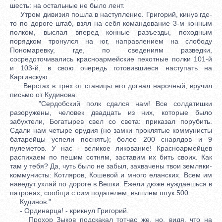
шесть: на остальные не было лент.
Утром дивизия пошла в наступление. Григорий, кинув где-
то по дороге штаб, взял на себя командование 3-м конным
полком, выслал вперед конные разъезды, походным
порядком тронулся на юг, направлением на слободу
Пономаревку, где, по сведениям разведки,
сосредоточивались красноармейские пехотные полки 101-й
и 103-й, в свою очередь готовившиеся наступать на
Каргинскую.
Верстах в трех от станицы его догнал нарочный, вручил
письмо от Кудинова.
"Сердобский полк сдался нам! Все солдатишки
разоружены, человек двадцать из них, которые было
забухтели, Богатырев свел со света: приказал порубить.
Сдали нам четыре орудия (но замки проклятые коммунисты
батарейцы успели поснять); более 200 снарядов и 9
пулеметов. У нас - великое ликование! Красноармейцев
распихаем по пешим сотням, заставим их бить своих. Как
там у тебя? Да, чуть было не забыл, захвачены твои земляки-
коммунисты: Котляров, Кошевой и много еланских. Всем им
наведут ухлай по дороге в Вешки. Ежели дюже нуждаешься в
патронах, сообщи с сим подателем, вышлем штук 500.
Кудинов."
- Ординарца! - крикнул Григорий.
Прохор Зыков подскакал тотчас же, но, видя, что на