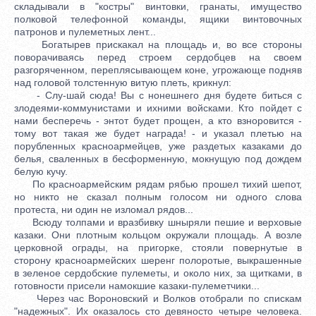
складывали в "костры" винтовки, гранаты, имущество
полковой телефонной команды, ящики винтовочных
патронов и пулеметных лент...
Богатырев прискакал на площадь и, во все стороны
поворачиваясь перед строем сердобцев на своем
разгоряченном, переплясывающем коне, угрожающе подняв
над головой толстенную витую плеть, крикнул:
- Слу-шай сюда! Вы с нонешнего дня будете биться с
злодеями-коммунистами и ихними войсками. Кто пойдет с
нами бесперечь - энтот будет прощен, а кто взноровится -
тому вот такая же будет награда! - и указал плетью на
порубленных красноармейцев, уже раздетых казаками до
белья, сваленных в бесформенную, мокнущую под дождем
белую кучу.
По красноармейским рядам рябью прошел тихий шепот,
но никто не сказал полным голосом ни одного слова
протеста, ни один не изломал рядов...
Всюду толпами и вразбивку шныряли пешие и верховые
казаки. Они плотным кольцом окружали площадь. А возле
церковной ограды, на пригорке, стояли повернутые в
сторону красноармейских шеренг полоротые, выкрашенные
в зеленое сердобские пулеметы, и около них, за щитками, в
готовности присели намокшие казаки-пулеметчики...
Через час Вороновский и Волков отобрали по спискам
"надежных". Их оказалось сто девяносто четыре человека.