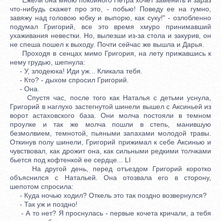
что-нибудь скажет про это, - побью! Поведу ее на гумно,
завяжу над головою юбку и выпорю, как суку!" - озлобленно
подумал Григорий, все это время хмуро принимавший
ухаживания невестки. Но, вылезши из-за стола и закурив, он
не спеша пошел к выходу. Почти сейчас же вышла и Дарья.
Проходя в сенцах мимо Григория, на лету прижавшись к
нему грудью, шепнула:
- У, злодеюка! Иди уж... Кликала тебя.
- Кто? - дыхом спросил Григорий.
- Она.
Спустя час, после того как Наталья с детьми уснула,
Григорий в наглухо застегнутой шинели вышел с Аксиньей из
ворот астаховского база. Они молча постояли в темном
проулке и так же молча пошли в степь, манившую
безмолвием, темнотой, пьяными запахами молодой травы.
Откинув полу шинели, Григорий прижимал к себе Аксинью и
чувствовал, как дрожит она, как сильными редкими толчками
бьется под кофтенкой ее сердце... LI
На другой день, перед отъездом Григорий коротко
объяснился с Натальей. Она отозвала его в сторону,
шепотом спросила:
- Куда ночью ходил? Откель это так поздно возвернулся?
- Так уж и поздно!
- А то нет? Я проснулась - первые кочета кричали, а тебя