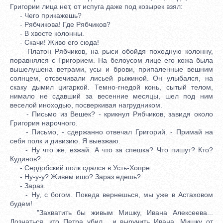
Григории лица нет, от испуга даже под козырек взял:
- Чего прикажешь?
- Рябчикова! Где Рябчиков?
- В хвосте колонны.
- Скачи! Живо его сюда!
Платон Рябчиков, на рыси обойдя походную колонну,
поравнялся с Григорием. На белоусом лице его кожа была
вышелушена ветрами, усы и брови, припаленные вешним
солнцем, отсвечивали лисьей рыжиной. Он улыбался, на
скаку дымил цигаркой. Темно-гнедой конь, сытый телом,
нимало не сдавший за весенние месяцы, шел под ним
веселой иноходью, посверкивая нагрудником.
- Письмо из Вешек? - крикнул Рябчиков, завидя около
Григория нарочного.
- Письмо, - сдержанно отвечал Григорий. - Примай на
себя полк и дивизию. Я выезжаю.
- Ну что же, езжай. А что за спешка? Что пишут? Кто?
Кудинов?
- Сердобский полк сдался в Усть-Хопре...
- Ну-у-у? Живем ишо? Зараз едешь?
- Зараз.
- Ну, с богом. Покеда вернешься, мы уже в Астаховом
будем!
"Захватить бы живым Мишку, Ивана Алексеева...
Дознаться, кто Петра убил... и выручить Ивана, Мишку от