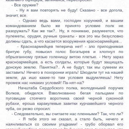
- Все оружие?
- Ну я вам повторять не буду! Сказано - все догола,
значит, все.
- Однако ведь вами, господин хорунжий, и вашим
командованием было же принято условие полк не
разоружать? Как же так?.. Ну, я понимаю, разумеется, что
пулеметы, орудия, ручные гранаты - все это мы безусловно
должны сдать, а что касается вооружения красноармейцев...
- Красноармейцев теперича нет! - зло приподнимая
бритую губу, повысил голос Богатырев и хлопнул по
обрызганному грязью голенищу витою плетью. - Нету зараз
красноармейцев, а есть солдаты, которые будут защищать
донскую землю. Панятна?.. А не будут, так мы сумеем их
заставить! Нечего в похоронки играть! Шкодили тут на нашей
земле, да ишо какие-то там условия выдумляешь! Нету
промеж нас никаких условий! Па-нят-на?
Начштаба Сердобского полка, молоденький поручик
Волков, обиделся. Взволнованно бегая пальцами по
пуговицам стоячего воротника своей черной суконной
рубахи, ероша каракулевые завитки курчавейшего черного
чуба, он резко спросил:
- Следовательно, вы считаете нас пленными? Так, что ли?
- Я тебе этого не сказал, а стало быть, нечего и
наянливаться со своими угадками! - грубо оборвал его