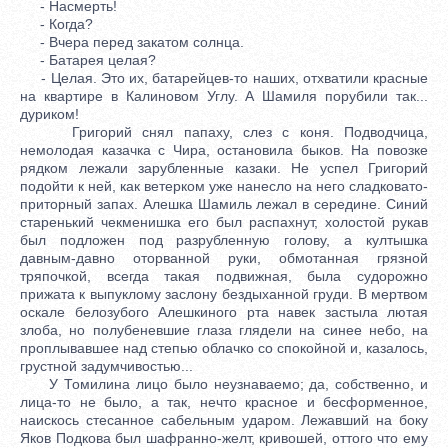
- Насмерть!
- Когда?
- Вчера перед закатом солнца.
- Батарея целая?
- Целая. Это их, батарейцев-то наших, отхватили красные
на квартире в Калиновом Углу. А Шамиля порубили так...
дуриком!
Григорий снял папаху, слез с коня. Подводчица,
немолодая казачка с Чира, остановила быков. На повозке
рядком лежали зарубленные казаки. Не успел Григорий
подойти к ней, как ветерком уже нанесло на него сладковато-
приторный запах. Алешка Шамиль лежал в середине. Синий
старенький чекменишка его был распахнут, холостой рукав
был подложен под разрубленную голову, а култышка
давным-давно оторванной руки, обмотанная грязной
тряпочкой, всегда такая подвижная, была судорожно
прижата к выпуклому заслону бездыханной груди. В мертвом
оскале белозубого Алешкиного рта навек застыла лютая
злоба, но полубеневшие глаза глядели на синее небо, на
проплывавшее над степью облачко со спокойной и, казалось,
грустной задумчивостью...
У Томилина лицо было неузнаваемо; да, собственно, и
лица-то не было, а так, нечто красное и бесформенное,
наискось стесанное сабельным ударом. Лежавший на боку
Яков Подкова был шафранно-желт, кривошей, оттого что ему