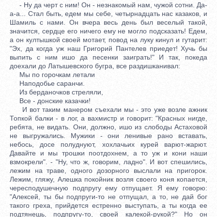
- Ну да черт с ним! Он - незнакомый нам, чужой сотни. Да-
а-а... Стал быть, едем мы себе, четырнадцать нас казаков, и
Шамиль с нами. Он вчера весь день был веселый такой,
значится, сердце его ничего ему не могло подсказать! Едем,
а он култышкой своей мотает, повод на луку кинул и гутарит:
"Эх, да когда уж наш Григорий Пантелев приедет! Хучь бы
выпить с ним ишо да песенки заиграть!" И так, покеда
доехали до Латышевского бугра, все раздишканивал:
Мы по горочкам летали
Наподобье саранчи.
Из берданочков стреляли,
Все - донские казачки!
И вот таким манером съехали мы - это уже возле ажник
Топкой балки - в лог, а вахмистр и говорит: "Красных нигде,
ребята, не видать. Они, должно, ишо из слободы Астаховой
не выгружались. Мужики - они ленивые рано вставать,
небось, досе полуднуют, хохлачьих курей варют-жарют.
Давайте и мы трошки поотдохнем, а то уж и кони наши
взмокрели". - "Ну, что ж, говорим, ладно". И вот спешились,
лежим на траве, одного дозорного выслали на пригорок.
Лежим, гляжу, Алешка покойник возля своего коня копается,
чересподушечную подпругу ему отпущает. Я ему говорю:
"Алексей, ты бы подпруги-то не отпущал, а то, не дай бог
такого греха, прийдется естренно выступать, а ты когда ее
подтянешь, подпругу-то, своей калекой-рукой?" Но он