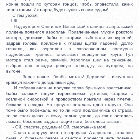
нонче пошли по хуторам гонцов, чтобы оповестили, каких
типов гоним. Их народ будет судить своим судом!
С тем уехал.
LIII
Над хутором Сингином Вешенской станицы в апрельский
полдень появился аэроплан. Привлеченные глухим рокотом
мотора, детишки, бабы и старики выбежали из куреней,
задрав головы, приложив к глазам щитки ладоней, долго
глядели, как аэроплан в заволоченном пасмурью
поднебесье, кренясь, описывает коршунячьи круги. Гул
мотора стал резче, звучней. Аэроплан шел на снижение,
выбрав для посадки ровную площадку за хутором, на
выгоне.
- Зараз начнет бонбы метать! Держися! - испуганно
крикнул какой-то догадливый дед.
И собравшаяся на проулке толпа брызнула врассыпную.
Бабы волоком тянули взревевшихся детишек, старики с
козлиной сноровкой и проворством прыгали через плетни,
бежали в левады. На проулке осталась одна старуха. Она
тоже было побежала, но то ли ноги подломились от страха,
то ли споткнулась о кочку, только упала, да так и осталась
лежать, бесстыже задрав тощие ноги, безголосо взывая:
- Ой, спасите, родимые! Ой, смертынька моя!
Спасать старуху никто не вернулся. А аэроплан, страшно
рыча, с буревым ревом и свистом пронесся чуть повыше