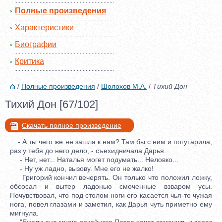
Полные произведения
Характеристики
Биографии
Критика
/
Полные произведения
/
Шолохов М.А.
/
Тихий Дон
Тихий Дон [67/102]
Скачать полное произведение
- А ты чего же не зашла к нам? Там бы с ним и погутарила,
раз у тебя до него дело, - съехидничала Дарья.
- Нет, нет... Наталья могет подумать... Неловко...
- Ну уж ладно, вызову. Мне его не жалко!
Григорий кончил вечерять. Он только что положил ложку,
обсосал и вытер ладонью смоченные взваром усы.
Почувствовал, что под столом ноги его касается чья-то чужая
нога, повел глазами и заметил, как Дарья чуть приметно ему
мигнула.
"Ежели она мною покойного Петра хочет заменить и зараз