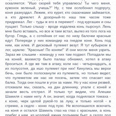
оскаляется: "Ишо скорей тебя управлюсь! Ты чего меня,
кужонок зеленый, учишь?" Ну, с тем ослобонил подпругу,
коня разнуздал. Лежим, кто курит, кто сказочками займается,
а кто дремлет. А дозорный-то наш тем часом тоже
придремал. Лег - туды ж его в перемет! - под кургашек и сны
пущает. Только слышу - вроде издалека конь пырснул. Лень
мне было вставать, но все ж таки встал, вылез из того лога на
бугор. Глядь, а с сотейник от нас по низу балочки красные
едут. Попереди у них командир на гнедом коне. Конь под
ним, как илев. И дисковый пулемет везут. Я тут кубырком в
лог, шумлю: "Красные! По коням!" И они могли меня узрить.
Зараз же слышим - команду у них там подают. Попадали мы
на коней, вахмистр было палаш обнажил, хотел в атаку
броситься. А где же там в атаку, коли нас - четырнадцать, а
их полусотня, да ишо пулемет при них! Кинулись мы верхи
бечь, они было полосканули из пулемета, но только видют,
что пулеметом им нас не посечь, затем что спасает нас
балка. Тогда они пошли в угон за нами. Но у нас кони резвей,
отскакали мы, сказать, на дан длиннику, упали с коней и
зачали весть отстрел. И только тут видим, что Алешки
Шамиля с нами нету. А он, значит, когда поднялася томаха -
к коню, черк целой рукой-то за луку, и только ногой - в
стремю, а седло - коню под пузо. Не вспопашился вскочить
на коня и остался Шамиль глаз на глаз с красными, а конь
прибег к нам, из ноздрей ажник полымем бьет, а седло под