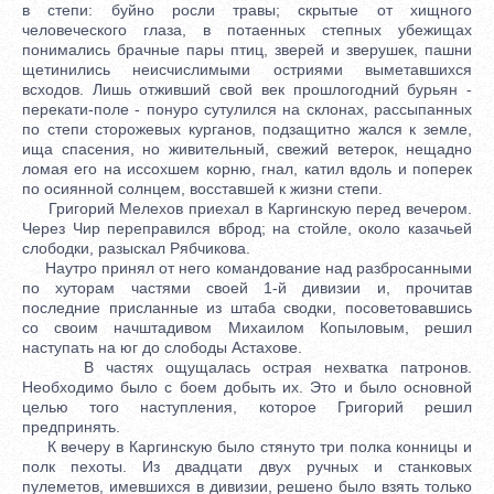
в степи: буйно росли травы; скрытые от хищного
человеческого глаза, в потаенных степных убежищах
понимались брачные пары птиц, зверей и зверушек, пашни
щетинились неисчислимыми остриями выметавшихся
всходов. Лишь отживший свой век прошлогодний бурьян -
перекати-поле - понуро сутулился на склонах, рассыпанных
по степи сторожевых курганов, подзащитно жался к земле,
ища спасения, но живительный, свежий ветерок, нещадно
ломая его на иссохшем корню, гнал, катил вдоль и поперек
по осиянной солнцем, восставшей к жизни степи.
Григорий Мелехов приехал в Каргинскую перед вечером.
Через Чир переправился вброд; на стойле, около казачьей
слободки, разыскал Рябчикова.
Наутро принял от него командование над разбросанными
по хуторам частями своей 1-й дивизии и, прочитав
последние присланные из штаба сводки, посоветовавшись
со своим начштадивом Михаилом Копыловым, решил
наступать на юг до слободы Астахове.
В частях ощущалась острая нехватка патронов.
Необходимо было с боем добыть их. Это и было основной
целью того наступления, которое Григорий решил
предпринять.
К вечеру в Каргинскую было стянуто три полка конницы и
полк пехоты. Из двадцати двух ручных и станковых
пулеметов, имевшихся в дивизии, решено было взять только