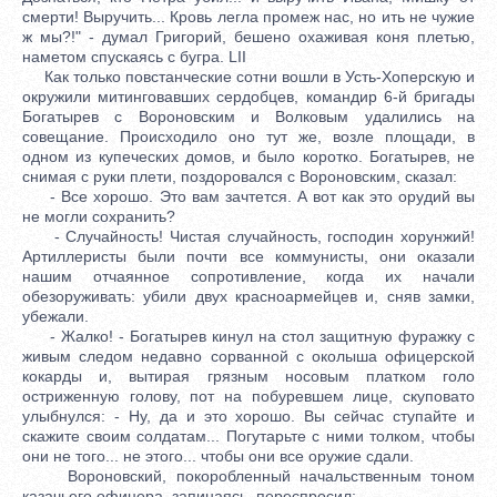
смерти! Выручить... Кровь легла промеж нас, но ить не чужие
ж мы?!" - думал Григорий, бешено охаживая коня плетью,
наметом спускаясь с бугра. LII
Как только повстанческие сотни вошли в Усть-Хоперскую и
окружили митинговавших сердобцев, командир 6-й бригады
Богатырев с Вороновским и Волковым удалились на
совещание. Происходило оно тут же, возле площади, в
одном из купеческих домов, и было коротко. Богатырев, не
снимая с руки плети, поздоровался с Вороновским, сказал:
- Все хорошо. Это вам зачтется. А вот как это орудий вы
не могли сохранить?
- Случайность! Чистая случайность, господин хорунжий!
Артиллеристы были почти все коммунисты, они оказали
нашим отчаянное сопротивление, когда их начали
обезоруживать: убили двух красноармейцев и, сняв замки,
убежали.
- Жалко! - Богатырев кинул на стол защитную фуражку с
живым следом недавно сорванной с околыша офицерской
кокарды и, вытирая грязным носовым платком голо
остриженную голову, пот на побуревшем лице, скуповато
улыбнулся: - Ну, да и это хорошо. Вы сейчас ступайте и
скажите своим солдатам... Погутарьте с ними толком, чтобы
они не того... не этого... чтобы они все оружие сдали.
Вороновский, покоробленный начальственным тоном
казачьего офицера, запинаясь, переспросил: