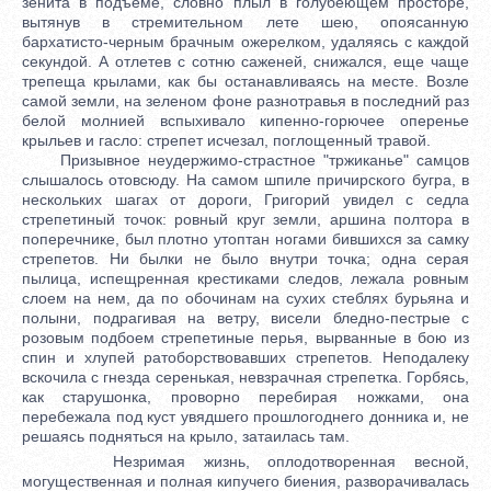
зенита в подъеме, словно плыл в голубеющем просторе,
вытянув в стремительном лете шею, опоясанную
бархатисто-черным брачным ожерелком, удаляясь с каждой
секундой. А отлетев с сотню саженей, снижался, еще чаще
трепеща крылами, как бы останавливаясь на месте. Возле
самой земли, на зеленом фоне разнотравья в последний раз
белой молнией вспыхивало кипенно-горючее оперенье
крыльев и гасло: стрепет исчезал, поглощенный травой.
Призывное неудержимо-страстное "тржиканье" самцов
слышалось отовсюду. На самом шпиле причирского бугра, в
нескольких шагах от дороги, Григорий увидел с седла
стрепетиный точок: ровный круг земли, аршина полтора в
поперечнике, был плотно утоптан ногами бившихся за самку
стрепетов. Ни былки не было внутри точка; одна серая
пылица, испещренная крестиками следов, лежала ровным
слоем на нем, да по обочинам на сухих стеблях бурьяна и
полыни, подрагивая на ветру, висели бледно-пестрые с
розовым подбоем стрепетиные перья, вырванные в бою из
спин и хлупей ратоборствовавших стрепетов. Неподалеку
вскочила с гнезда серенькая, невзрачная стрепетка. Горбясь,
как старушонка, проворно перебирая ножками, она
перебежала под куст увядшего прошлогоднего донника и, не
решаясь подняться на крыло, затаилась там.
Незримая жизнь, оплодотворенная весной,
могущественная и полная кипучего биения, разворачивалась