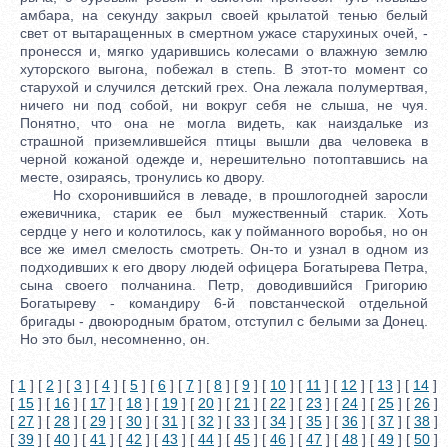
амбара, на секунду закрыл своей крылатой тенью белый
свет от вытаращенных в смертном ужасе старухиных очей, -
пронесся и, мягко ударившись колесами о влажную землю
хуторского выгона, побежал в степь. В этот-то момент со
старухой и случился детский грех. Она лежала полумертвая,
ничего ни под собой, ни вокруг себя не слыша, не чуя.
Понятно, что она не могла видеть, как наиздальке из
страшной приземлившейся птицы вышли два человека в
черной кожаной одежде и, нерешительно потоптавшись на
месте, озираясь, тронулись ко двору.
Но схоронившийся в леваде, в прошлогодней заросли
ежевичника, старик ее был мужественный старик. Хоть
сердце у него и колотилось, как у пойманного воробья, но он
все же имел смелость смотреть. Он-то и узнал в одном из
подходивших к его двору людей офицера Богатырева Петра,
сына своего полчанина. Петр, доводившийся Григорию
Богатыреву - командиру 6-й повстанческой отдельной
бригады - двоюродным братом, отступил с белыми за Донец.
Но это был, несомненно, он.
[
1
] [
2
] [
3
] [
4
] [
5
] [
6
] [
7
] [
8
] [
9
] [
10
] [
11
] [
12
] [
13
] [
14
]
[
15
] [
16
] [
17
] [
18
] [
19
] [
20
] [
21
] [
22
] [
23
] [
24
] [
25
] [
26
]
[
27
] [
28
] [
29
] [
30
] [
31
] [
32
] [
33
] [
34
] [
35
] [
36
] [
37
] [
38
]
[
39
] [
40
] [
41
] [
42
] [
43
] [
44
] [
45
] [
46
] [
47
] [
48
] [
49
] [
50
]