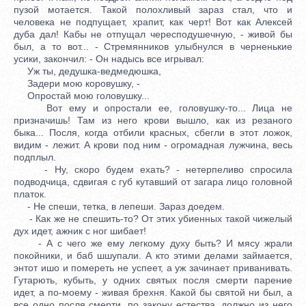
пузой мотается. Такой полохливый зараз стал, что и
человека не подпущает, храпит, как черт! Вот как Алексей
дуба дал! Кабы не отпущал чересподушечную, - живой бы
был, а то вот... - Стремянников улыбнулся в черненькие
усики, закончил: - Он надысь все игрывал:
Уж ты, дедушка-ведмедюшка,
Задери мою коровушку, -
Опростай мою головушку...
Вот ему и опростали ее, головушку-то... Лица не
призначишь! Там из него крови вышло, как из резаного
быка... Посля, когда отбили красных, сбегли в этот ложок,
видим - лежит. А крови под ним - огромадная лужчина, весь
подплыл.
- Ну, скоро будем ехать? - нетерпеливо спросила
подводчица, сдвигая с губ кутавший от загара лицо головной
платок.
- Не спеши, тетка, в лепеши. Зараз доедем.
- Как же не спешить-то? От этих убиенных такой чижелый
дух идет, ажник с ног шибает!
- А с чего же ему легкому духу быть? И мясу жрали
покойники, и баб шшупали. А кто этими делами займается,
энтот ишо и помереть не успеет, а уж зачинает приванивать.
Гутарють, кубыть, у одних святых посля смерти парение
идет, а по-моему - живая брехня. Какой бы святой ни был, а
все одно посля смерти, по закону естества, должно из него