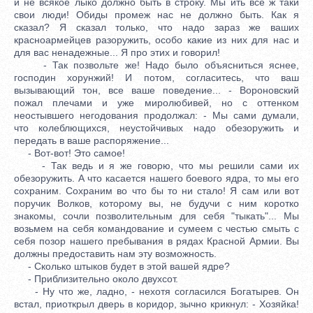
и не всякое лыко должно быть в строку. Мы ить все ж таки
свои люди! Обиды промеж нас не должно быть. Как я
сказал? Я сказал только, что надо зараз же ваших
красноармейцев разоружить, особо какие из них для нас и
для вас ненадежные... Я про этих и говорил!
- Так позвольте же! Надо было объясниться яснее,
господин хорунжий! И потом, согласитесь, что ваш
вызывающий тон, все ваше поведение... - Вороновский
пожал плечами и уже миролюбивей, но с оттенком
неостывшего негодования продолжал: - Мы сами думали,
что колеблющихся, неустойчивых надо обезоружить и
передать в ваше распоряжение...
- Вот-вот! Это самое!
- Так ведь и я же говорю, что мы решили сами их
обезоружить. А что касается нашего боевого ядра, то мы его
сохраним. Сохраним во что бы то ни стало! Я сам или вот
поручик Волков, которому вы, не будучи с ним коротко
знакомы, сочли позволительным для себя "тыкать"... Мы
возьмем на себя командование и сумеем с честью смыть с
себя позор нашего пребывания в рядах Красной Армии. Вы
должны предоставить нам эту возможность.
- Сколько штыков будет в этой вашей ядре?
- Приблизительно около двухсот.
- Ну что же, ладно, - нехотя согласился Богатырев. Он
встал, приоткрыл дверь в коридор, зычно крикнул: - Хозяйка!