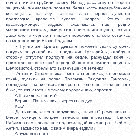
почти начисто срубили голову. Из-под расстегнутого ворота
защитной гимнастерки торчала белая кость перерубленной
ключицы, а на лбу, повыше глаза, черной лучистой
прозвездью кровенел пулевой надрез. Кто-то из
красноармейцев, видимо, сжалившись над трудно
умиравшим казаком, выстрелил в него почти в упор, так что
даже ожог и черные пятнышки порохового запала остались
на мертвом лице Якова Подковы.
- Ну что же, братцы, давайте помянем своих хуторян,
покурим за упокой их, - предложил Григорий и, отойдя в
сторону, отпустил подпруги на седле, разнуздал коня и,
примотав повод к левой передней ноге его, пустил пощипать
шелковистой, стрельчато вытянувшейся зеленки.
Антип и Стремянников охотно спешились, стреножили
коней, пустили на попас. Прилегли. Закурили. Григорий,
поглядывая на клочковатошерстого, еще не вылинявшего
быка, тянувшегося к мелкому подорожнику, спросил:
- А Шамиль как погиб?
- Веришь, Пантелевич, - через свою дурь!
- Как?
- Да видишь, как оно получилось, - начал Стремянников. -
Вчера, солнце с полден, выехали мы в разъезд. Платон
Рябчиков сам послал нас под командой вахмистра... Чей он,
Антип, вахмистр наш, с каким вчера ездили?
- А чума его знает!