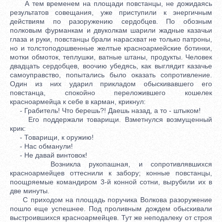
А тем временем на площади повстанцы, не дожидаясь
результатов совещания, уже приступили к энергичным
действиям по разоружению сердобцев. По обозным
полковым фурманкам и двуколкам шарили жадные казачьи
глаза и руки, повстанцы брали нарасхват не только патроны,
но и толстоподошвенные желтые красноармейские ботинки,
мотки обмоток, теплушки, ватные штаны, продукты. Человек
двадцать сердобцев, воочию убедясь, как выглядит казачье
самоуправство, попытались было оказать сопротивление.
Один из них ударил прикладом обыскивавшего его
повстанца, спокойно переложившего кошелек
красноармейца к себе в карман, крикнул:
- Грабитель! Что берешь?! Даешь назад, а то - штыком!
Его поддержали товарищи. Взметнулся возмущенный
крик:
- Товарищи, к оружию!
- Нас обманули!
- Не давай винтовок!
Возникла рукопашная, и сопротивлявшихся
красноармейцев оттеснили к забору; конные повстанцы,
поощряемые командиром 3-й конной сотни, вырубили их в
две минуты.
С приходом на площадь поручика Волкова разоружение
пошло еще успешнее. Под проливным дождем обыскивали
выстроившихся красноармейцев. Тут же неподалеку от строя