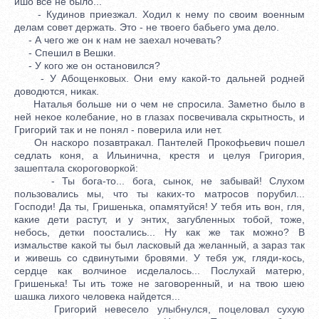
ишо все не было...
- Кудинов приезжал. Ходил к нему по своим военным
делам совет держать. Это - не твоего бабьего ума дело.
- А чего же он к нам не заехал ночевать?
- Спешил в Вешки.
- У кого же он остановился?
- У Абощенковых. Они ему какой-то дальней родней
доводются, никак.
Наталья больше ни о чем не спросила. Заметно было в
ней некое колебание, но в глазах посвечивала скрытность, и
Григорий так и не понял - поверила или нет.
Он наскоро позавтракал. Пантелей Прокофьевич пошел
седлать коня, а Ильинична, крестя и целуя Григория,
зашептала скороговоркой:
- Ты бога-то... бога, сынок, не забывай! Слухом
пользовались мы, что ты каких-то матросов порубил...
Господи! Да ты, Гришенька, опамятуйся! У тебя ить вон, гля,
какие дети растут, и у энтих, загубленных тобой, тоже,
небось, детки поостались... Ну как же так можно? В
измальстве какой ты был ласковый да желанный, а зараз так
и живешь со сдвинутыми бровями. У тебя уж, гляди-кось,
сердце как волчиное исделалось... Послухай матерю,
Гришенька! Ты ить тоже не заговоренный, и на твою шею
шашка лихого человека найдется...
Григорий невесело улыбнулся, поцеловал сухую