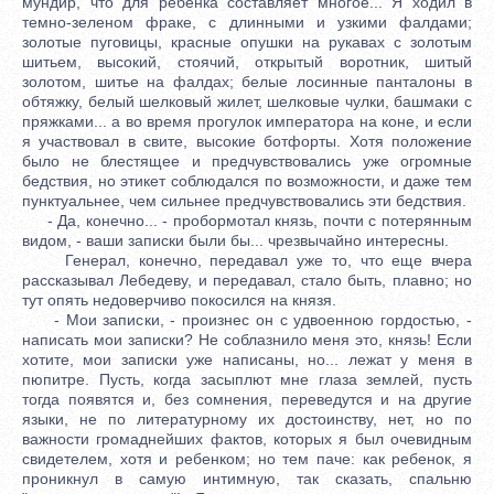
мундир, что для ребенка составляет многое... Я ходил в
темно-зеленом фраке, с длинными и узкими фалдами;
золотые пуговицы, красные опушки на рукавах с золотым
шитьем, высокий, стоячий, открытый воротник, шитый
золотом, шитье на фалдах; белые лосинные панталоны в
обтяжку, белый шелковый жилет, шелковые чулки, башмаки с
пряжками... а во время прогулок императора на коне, и если
я участвовал в свите, высокие ботфорты. Хотя положение
было не блестящее и предчувствовались уже огромные
бедствия, но этикет соблюдался по возможности, и даже тем
пунктуальнее, чем сильнее предчувствовались эти бедствия.
- Да, конечно... - пробормотал князь, почти с потерянным
видом, - ваши записки были бы... чрезвычайно интересны.
Генерал, конечно, передавал уже то, что еще вчера
рассказывал Лебедеву, и передавал, стало быть, плавно; но
тут опять недоверчиво покосился на князя.
- Мои записки, - произнес он с удвоенною гордостью, -
написать мои записки? Не соблазнило меня это, князь! Если
хотите, мои записки уже написаны, но... лежат у меня в
пюпитре. Пусть, когда засыплют мне глаза землей, пусть
тогда появятся и, без сомнения, переведутся и на другие
языки, не по литературному их достоинству, нет, но по
важности громаднейших фактов, которых я был очевидным
свидетелем, хотя и ребенком; но тем паче: как ребенок, я
проникнул в самую интимную, так сказать, спальню