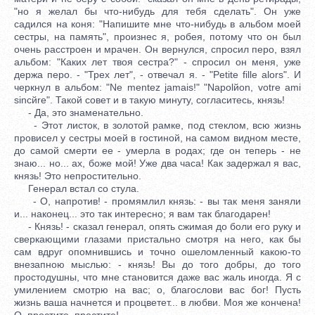
"но я желал бы что-нибудь для тебя сделать". Он уже
садился на коня: "Напишите мне что-нибудь в альбом моей
сестры, на память", произнес я, робея, потому что он был
очень расстроен и мрачен. Он вернулся, спросил перо, взял
альбом: "Каких лет твоя сестра?" - спросил он меня, уже
держа перо. - "Трех лет", - отвечал я. - "Petite fille alors". И
черкнул в альбом: "Ne mentez jamais!" "Napolйon, votre ami
sincйre". Такой совет и в такую минуту, согласитесь, князь!
- Да, это знаменательно.
- Этот листок, в золотой рамке, под стеклом, всю жизнь
провисел у сестры моей в гостиной, на самом видном месте,
до самой смерти ее - умерла в родах; где он теперь - не
знаю... но... ах, боже мой! Уже два часа! Как задержал я вас,
князь! Это непростительно.
Генерал встал со стула.
- О, напротив! - промямлил князь: - вы так меня заняли
и... наконец... это так интересно; я вам так благодарен!
- Князь! - сказал генерал, опять сжимая до боли его руку и
сверкающими глазами пристально смотря на него, как бы
сам вдруг опомнившись и точно ошеломленный какою-то
внезапною мыслью: - князь! Вы до того добры, до того
простодушны, что мне становится даже вас жаль иногда. Я с
умилением смотрю на вас; о, благослови вас бог! Пусть
жизнь ваша начнется и процветет... в любви. Моя же кончена!
О, простите, простите!