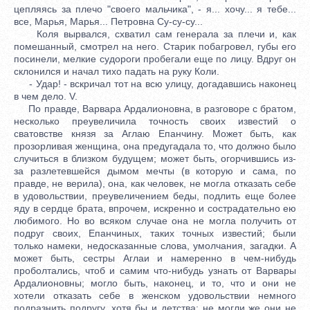
цепляясь за плечо "своего мальчика", - я... хочу... я тебе...
все, Марья, Марья... Петровна Су-су-су...
Коля вырвался, схватил сам генерала за плечи и, как
помешанный, смотрел на него. Старик побагровел, губы его
посинели, мелкие судороги пробегали еще по лицу. Вдруг он
склонился и начал тихо падать на руку Коли.
- Удар! - вскричал тот на всю улицу, догадавшись наконец
в чем дело. V.
По правде, Варвара Ардалионовна, в разговоре с братом,
несколько преувеличила точность своих известий о
сватовстве князя за Аглаю Епанчину. Может быть, как
прозорливая женщина, она предугадала то, что должно было
случиться в близком будущем; может быть, огорчившись из-
за разлетевшейся дымом мечты (в которую и сама, по
правде, не верила), она, как человек, не могла отказать себе
в удовольствии, преувеличением беды, подлить еще более
яду в сердце брата, впрочем, искренно и сострадательно ею
любимого. Но во всяком случае она не могла получить от
подруг своих, Епанчиных, таких точных известий; были
только намеки, недосказанные слова, умолчания, загадки. А
может быть, сестры Аглаи и намеренно в чем-нибудь
проболтались, чтоб и самим что-нибудь узнать от Варвары
Ардалионовны; могло быть, наконец, и то, что и они не
хотели отказать себе в женском удовольствии немного
подразнить подругу, хотя бы и детства: не могли же они не