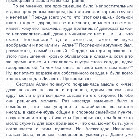
Прокофьевна вышла из всяких границ.
По ее мнению, все происшедшее было "непростительным
и даже преступным вздором, фантастическая картина глупая
и нелепая!" Прежде всего уж то, что "этот князишка - больной
идиот, второе - дурак, ни света не знает, ни места в свете не
имеет: кому его покажешь, куда приткнешь? демократ какой-
то непозволительный, даже и чинишка-то нет, и... и... и... что
скажет Белоконская? Да и такого ли, такого ли мужа
воображали и прочили мы Аглае?" Последний аргумент, был,
разумеется, самый главный. Сердце матери дрожало от
этого помышления, кровью обливалось и слезами, хотя в то
же время что-то и шевелилось внутри этого сердца, вдруг
говорившее ей: "а чем бы князь не такой какого вам надо?"
Ну, вот эти-то возражения собственного сердца и были всего
хлопотливее для Лизаветы Прокофьевны.
Сестрам Аглаи почему-то понравилась мысль о князе;
даже казалась не очень и странною; одним словом, они
вдруг могли очутиться даже совсем на его стороне. Но обе
они решились молчать. Раз навсегда замечено было в
семействе, что чем упорнее и настойчивее возрастали
иногда, в каком-нибудь общем и спорном семейном пункте,
возражения и отпоры Лизаветы Прокофьевны, тем более это
могло служить для всех признаком, что она, может быть, уж и
соглашается с этим пунктом. Но Александре Ивановне
нельзя было, впрочем, совершенно умолкнуть. Давно уже