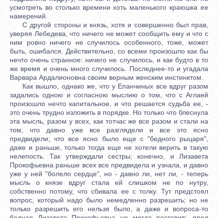
усмотреть во столько времени хоть маленького краюшка ее
намерений.
С другой стороны и князь, хотя и совершенно был прав,
уверяя Лебедева, что ничего не может сообщить ему и что с
ним ровно ничего не случилось особенного, тоже, может
быть, ошибался. Действительно, со всеми произошло как бы
нечто очень странное: ничего не случилось, и как будто в то
же время и очень много случилось. Последнее-то и угадала
Варвара Ардалионовна своим верным женским инстинктом.
Как вышло, однако же, что у Епанчиных все вдруг разом
задались одною и согласною мыслию о том, что с Аглаей
произошло нечто капитальное, и что решается судьба ее, -
это очень трудно изложить в порядке. Но только что блеснула
эта мысль, разом у всех, как тотчас же все разом и стали на
том, что давно уже все разглядели и все это ясно
предвидели; что все ясно было еще с "бедного рыцаря",
даже и раньше, только тогда еще не хотели верить в такую
нелепость. Так утверждали сестры; конечно, и Лизавета
Прокофьевна раньше всех все предвидела и узнала, и давно
уже у ней "болело сердце", но - давно ли, нет ли, - теперь
мысль о князе вдруг стала ей слишком не по нутру,
собственно потому, что сбивала ее с толку. Тут предстоял
вопрос, который надо было немедленно разрешить; но не
только разрешить его нельзя было, а даже и вопроса-то
бедная Лизавета Прокофьевна не могла поставить пред