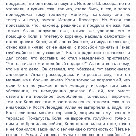
продавал; что они пошли покупать Историю Шлоссера, но не
утерпели и купили ежа, так что, стало быть, и еж, и топор
принадлежат тому третьему мальчику, которому они их
теперь и несут, вместо Истории Шлоссера. Но Аглая так
приставала, что, наконец, решились и продали ей ежа. Как
только Аглая получила ежа, тотчас же уложила его с
помощию Коли в плетеную корзинку, накрыла салфеткой и
стала просить Колю, чтобы он сейчас же, и никуда не заходя,
отнес ежа к князю, от ее имени, с просьбой принять в "знак
глубочайшего ее уважения". Коля с радостию согласился и
дал слово, что доставит, но стал немедленно приставать:
"Что означает еж и подобный подарок?" Аглая отвечала ему,
что не его дело. Он отвечал, что, убежден, тут заключается
аллегория. Аглая рассердилась и отрезала ему, что он
мальчишка и больше ничего. Коля тотчас же возразил ей, что
если б он не уважал в ней женщину, и сверх того свои
убеждения, то немедленно доказал бы ей, что умеет
ответить на подобное оскорбление. Кончилось, впрочем,
тем, что Коля все-таки с восторгом пошел относить ежа, а за
ним бежал и Костя Лебедев; Аглая не вытерпела и, видя, что
Коля слишком махает корзинкой, закричала ему вслед с
террасы: "Пожалуста, Коля, не выроните, голубчик!" точно с
ним и не бранилась сейчас; Коля остановился и тоже, точно
и не бранился, закричал с величайшею готовностью: "Нет, не
выроню, Аглая Ивановна. Будьте совершенно покойны!" и