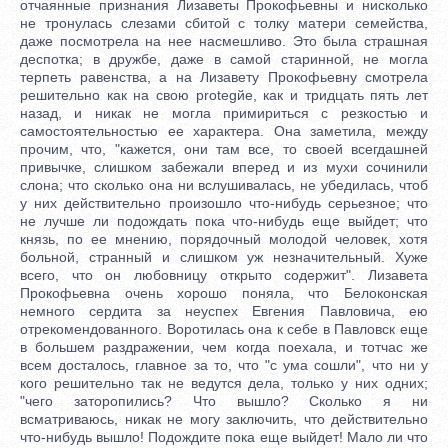
отчаянные признания Лизаветы Прокофьевны и нисколько
не тронулась слезами сбитой с толку матери семейства,
даже посмотрела на нее насмешливо. Это была страшная
деспотка; в дружбе, даже в самой старинной, не могла
терпеть равенства, а на Лизавету Прокофьевну смотрела
решительно как на свою protegйe, как и тридцать пять лет
назад, и никак не могла примириться с резкостью и
самостоятельностью ее характера. Она заметила, между
прочим, что, "кажется, они там все, то своей всегдашней
привычке, слишком забежали вперед и из мухи сочинили
слона; что сколько она ни вслушивалась, не убедилась, чтоб
у них действительно произошло что-нибудь серьезное; что
не лучше ли подождать пока что-нибудь еще выйдет; что
князь, по ее мнению, порядочный молодой человек, хотя
больной, странный и слишком уж незначительный. Хуже
всего, что он любовницу открыто содержит". Лизавета
Прокофьевна очень хорошо поняла, что Белоконская
немного сердита за неуспех Евгения Павловича, ею
отрекомендованного. Воротилась она к себе в Павловск еще
в большем раздражении, чем когда поехала, и тотчас же
всем досталось, главное за то, что "с ума сошли", что ни у
кого решительно так не ведутся дела, только у них одних;
"чего заторопились? Что вышло? Сколько я ни
всматриваюсь, никак не могу заключить, что действительно
что-нибудь вышло! Подождите пока еще выйдет! Мало ли что