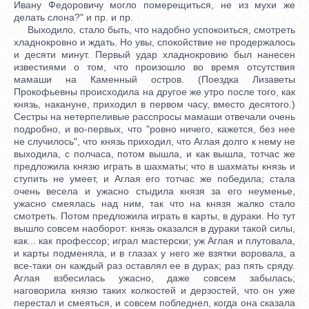
Ивану Федоровичу могло померещиться, не из мухи же
делать слона?" и пр. и пр.
Выходило, стало быть, что надобно успокоиться, смотреть
хладнокровно и ждать. Но увы, спокойствие не продержалось
и десяти минут. Первый удар хладнокровию был нанесен
известиями о том, что произошло во время отсутствия
мамаши на Каменный остров. (Поездка Лизаветы
Прокофьевны происходила на другое же утро после того, как
князь, накануне, приходил в первом часу, вместо десятого.)
Сестры на нетерпеливые расспросы мамаши отвечали очень
подробно, и во-первых, что "ровно ничего, кажется, без нее
не случилось", что князь приходил, что Аглая долго к нему не
выходила, с полчаса, потом вышла, и как вышла, тотчас же
предложила князю играть в шахматы; что в шахматы князь и
ступить не умеет, и Аглая его тотчас же победила; стала
очень весела и ужасно стыдила князя за его неуменье,
ужасно смеялась над ним, так что на князя жалко стало
смотреть. Потом предложила играть в карты, в дураки. Но тут
вышло совсем наоборот: князь оказался в дураки такой силы,
как... как профессор; играл мастерски; уж Аглая и плутовала,
и карты подменяла, и в глазах у него же взятки воровала, а
все-таки он каждый раз оставлял ее в дурах; раз пять сряду.
Аглая взбесилась ужасно, даже совсем забылась;
наговорила князю таких колкостей и дерзостей, что он уже
перестал и смеяться, и совсем побледнел, когда она сказала