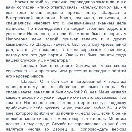
- Насчет партий вы, конечно, справедливо заметили, и я с
вами согласен, - тихо ответил князь, капельку помолчав, - я
вот тоже очень недавно прочел книгу Шарраса о
Ватерлосской кампании. Книга, очевидно, серьезная, и
специалисты уверяют, что с чрезвычайным знанием дела
написана. Но проглядывает на каждой странице радость в
унижении Наполеона, и если бы можно было оспорить у
Наполеона даже всякий признак таланта и в других
кампаниях, то Шаррас, кажется, был бы этому чрезвычайно
рад; а это уж нехорошо в таком серьезном сочинении,
потому что это дух партии. Очень вы были заняты тогда
вашею службой у... императора?
Генерал был в восторге. Замечание князя своею
серьезностью и простодушием рассеяло последние остатки
его недоверчивости.
- Шаррас! О, я был сам в негодовании! Я тогда же
написал к нему, но... я собственно не помню теперь... Вы
спрашиваете, занят ли я был службой? О, нет! Меня назвали
камер-пажом, но я уже и тогда не считал это серьезным. При
том же Наполеон очень скоро потерял всякую надежду
приблизить к себе русских, и уж, конечно, забыл бы и обо
мне, которого приблизил из политики, если бы... если б он не
полюбил меня лично, я смело говорю это теперь. Меня же
влекло к нему сердце. Служба не спрашивалась: надо было
являться иногда во дворец и... сопровождать верхом