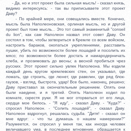
- Да, но и этот проект была сильная мысль! - сказал князь,
видимо интересуясь: - так вы приписываете этот проект
Даву?
- По крайней мере, они совещались вместе. Конечно,
мысль была Наполеоновская, орлиная мысль, но и другой
проект был тоже мысль... Это тот самый знаменитый "conseil
du lion", как сам Наполеон назвал этот совет Даву. Он
состоял в том, чтобы затвориться в Кремле со всем войском,
настроить бараков, окопаться укреплениями, расставить
пушки, убить по возможности более лошадей и посолить их
мясо; по возможности более достать и намародерничать
хлеба, и прозимовать до весны; а весной пробиться чрез
русских. Этот проект сильно увлек Наполеона. Мы ездили
каждый день кругом кремлевских стен, он указывал, где
ломать, где строить, где люнет, где равелин, где ряд блок-
гаузов, - взгляд, быстрота, удар! Все было, наконец, решено;
Даву приставал за окончательным решением. Опять они
были наедине, и я третий. Опять Наполеон ходил по
комнате, скрестя руки. Я не мог оторваться от его лица,
сердце мое билось. - "Я иду", - сказал Даву. - "Куда?" -
спросил Наполеон. - "Солить лошадей", - сказал Даву.
Наполеон вздрогнул, решалась судьба. "Дитя! - сказал он
мне вдруг: - что ты думаешь о нашем намерении?"
Разумеется, он спросил у меня так, как иногда человек
величавшего ума, в последнее мгновение, обращается к