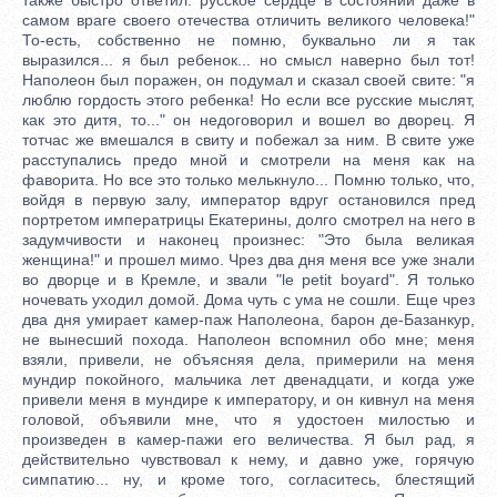
самом враге своего отечества отличить великого человека!"
То-есть, собственно не помню, буквально ли я так
выразился... я был ребенок... но смысл наверно был тот!
Наполеон был поражен, он подумал и сказал своей свите: "я
люблю гордость этого ребенка! Но если все русские мыслят,
как это дитя, то..." он недоговорил и вошел во дворец. Я
тотчас же вмешался в свиту и побежал за ним. В свите уже
расступались предо мной и смотрели на меня как на
фаворита. Но все это только мелькнуло... Помню только, что,
войдя в первую залу, император вдруг остановился пред
портретом императрицы Екатерины, долго смотрел на него в
задумчивости и наконец произнес: "Это была великая
женщина!" и прошел мимо. Чрез два дня меня все уже знали
во дворце и в Кремле, и звали "le petit boyard". Я только
ночевать уходил домой. Дома чуть с ума не сошли. Еще чрез
два дня умирает камер-паж Наполеона, барон де-Базанкур,
не вынесший похода. Наполеон вспомнил обо мне; меня
взяли, привели, не объясняя дела, примерили на меня
мундир покойного, мальчика лет двенадцати, и когда уже
привели меня в мундире к императору, и он кивнул на меня
головой, объявили мне, что я удостоен милостью и
произведен в камер-пажи его величества. Я был рад, я
действительно чувствовал к нему, и давно уже, горячую
симпатию... ну, и кроме того, согласитесь, блестящий