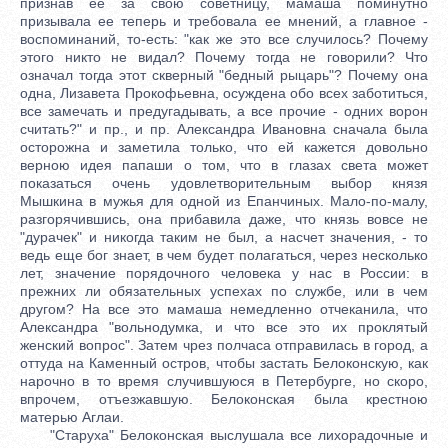
признав ее за свою советницу, мамаша поминутно
призывала ее теперь и требовала ее мнений, а главное -
воспоминаний, то-есть: "как же это все случилось? Почему
этого никто не видал? Почему тогда не говорили? Что
означал тогда этот скверный "бедный рыцарь"? Почему она
одна, Лизавета Прокофьевна, осуждена обо всех заботиться,
все замечать и предугадывать, а все прочие - одних ворон
считать?" и пр., и пр. Александра Ивановна сначала была
осторожна и заметила только, что ей кажется довольно
верною идея папаши о том, что в глазах света может
показаться очень удовлетворительным выбор князя
Мышкина в мужья для одной из Епанчиных. Мало-по-малу,
разгорячившись, она прибавила даже, что князь вовсе не
"дурачек" и никогда таким не был, а насчет значения, - то
ведь еще бог знает, в чем будет полагаться, через несколько
лет, значение порядочного человека у нас в России: в
прежних ли обязательных успехах по службе, или в чем
другом? На все это мамаша немедленно отчеканила, что
Александра "вольнодумка, и что все это их проклятый
женский вопрос". Затем чрез полчаса отправилась в город, а
оттуда на Каменный остров, чтобы застать Белоконскую, как
нарочно в то время случившуюся в Петербурге, но скоро,
впрочем, отъезжавшую. Белоконская была крестною
матерью Аглаи.
"Старуха" Белоконская выслушала все лихорадочные и