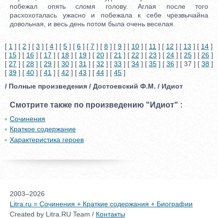
побежал опять сломя голову. Аглая после того
расхохоталась ужасно и побежала к себе чрезвычайна
довольная, и весь день потом была очень веселая.
[
1
] [
2
] [
3
] [
4
] [
5
] [
6
] [
7
] [
8
] [
9
] [
10
] [
11
] [
12
] [
13
] [
14
]
[
15
] [
16
] [
17
] [
18
] [
19
] [
20
] [
21
] [
22
] [
23
] [
24
] [
25
] [
26
]
[
27
] [
28
] [
29
] [
30
] [
31
] [
32
] [
33
] [
34
] [
35
] [
36
] [ 37 ] [
38
]
[
39
] [
40
] [
41
] [
42
] [
43
] [
44
] [
45
]
/ Полные произведения / Достоевский Ф.М. / Идиот
Смотрите также по произведению "Идиот" :
Сочинения
Краткое содержание
Характеристика героев
2003–2026
Litra.ru = Сочинения + Краткие содержания + Биографии
Created by Litra.RU Team /
Контакты