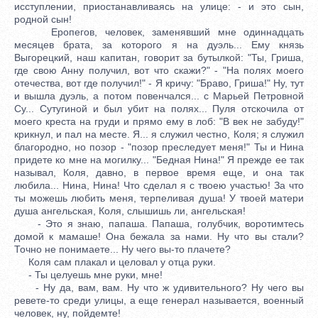
исступлении, приостанавливаясь на улице: - и это сын,
родной сын!
Еропегов, человек, заменявший мне одиннадцать
месяцев брата, за которого я на дуэль... Ему князь
Выгорецкий, наш капитан, говорит за бутылкой: "Ты, Гриша,
где свою Анну получил, вот что скажи?" - "На полях моего
отечества, вот где получил!" - Я кричу: "Браво, Гриша!" Ну, тут
и вышла дуэль, а потом повенчался... с Марьей Петровной
Су... Сутугиной и был убит на полях... Пуля отскочила от
моего креста на груди и прямо ему в лоб: "В век не забуду!"
крикнул, и пал на месте. Я... я служил честно, Коля; я служил
благородно, но позор - "позор преследует меня!" Ты и Нина
придете ко мне на могилку... "Бедная Нина!" Я прежде ее так
называл, Коля, давно, в первое время еще, и она так
любила... Нина, Нина! Что сделал я с твоею участью! За что
ты можешь любить меня, терпеливая душа! У твоей матери
душа ангельская, Коля, слышишь ли, ангельская!
- Это я знаю, папаша. Папаша, голубчик, воротимтесь
домой к мамаше! Она бежала за нами. Ну что вы стали?
Точно не понимаете... Ну чего вы-то плачете?
Коля сам плакал и целовал у отца руки.
- Ты целуешь мне руки, мне!
- Ну да, вам, вам. Ну что ж удивительного? Ну чего вы
ревете-то среди улицы, а еще генерал называется, военный
человек, ну, пойдемте!