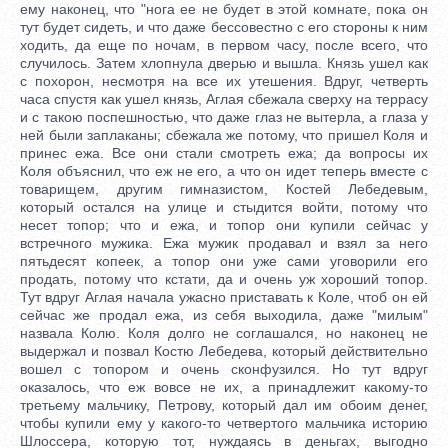
ему наконец, что "нога ее не будет в этой комнате, пока он
тут будет сидеть, и что даже бессовестно с его стороны к ним
ходить, да еще по ночам, в первом часу, после всего, что
случилось. Затем хлопнула дверью и вышла. Князь ушел как
с похорон, несмотря на все их утешения. Вдруг, четверть
часа спустя как ушел князь, Аглая сбежала сверху на террасу
и с такою поспешностью, что даже глаз не вытерла, а глаза у
ней были заплаканы; сбежала же потому, что пришел Коля и
принес ежа. Все они стали смотреть ежа; да вопросы их
Коля объяснил, что еж не его, а что он идет теперь вместе с
товарищем, другим гимназистом, Костей Лебедевым,
который остался на улице и стыдится войти, потому что
несет топор; что и ежа, и топор они купили сейчас у
встречного мужика. Ежа мужик продавал и взял за него
пятьдесят копеек, а топор они уже сами уговорили его
продать, потому что кстати, да и очень уж хороший топор.
Тут вдруг Аглая начала ужасно приставать к Коле, чтоб он ей
сейчас же продал ежа, из себя выходила, даже "милым"
назвала Колю. Коля долго не соглашался, но наконец не
выдержал и позвал Костю Лебедева, который действительно
вошел с топором и очень сконфузился. Но тут вдруг
оказалось, что еж вовсе не их, а принадлежит какому-то
третьему мальчику, Петрову, который дал им обоим денег,
чтобы купили ему у какого-то четвертого мальчика историю
Шлоссера, которую тот, нуждаясь в деньгах, выгодно