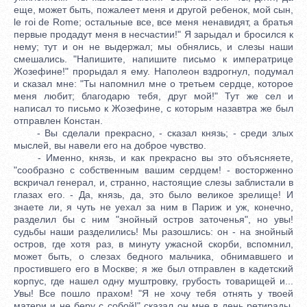
еще, может быть, пожалеет меня и другой ребенок, мой сын,
le roi de Rome; остальные все, все меня ненавидят, а братья
первые продадут меня в несчастии!" Я зарыдал и бросился к
нему; тут и он не выдержал; мы обнялись, и слезы наши
смешались. "Напишите, напишите письмо к императрице
Жозефине!" прорыдал я ему. Наполеон вздрогнул, подумал
и сказал мне: "Ты напомнил мне о третьем сердце, которое
меня любит; благодарю тебя, друг мой!" Тут же сел и
написал то письмо к Жозефине, с которым назавтра же был
отправлен Констан.
- Вы сделали прекрасно, - сказал князь; - среди злых
мыслей, вы навели его на доброе чувство.
- Именно, князь, и как прекрасно вы это объясняете,
"сообразно с собственным вашим сердцем! - восторженно
вскричал генерал, и, странно, настоящие слезы заблистали в
глазах его. - Да, князь, да, это было великое зрелище! И
знаете ли, я чуть не уехал за ним в Париж и уж, конечно,
разделил бы с ним "знойный остров заточенья", но увы!
судьбы наши разделились! Мы разошлись: он - на знойный
остров, где хотя раз, в минуту ужасной скорби, вспомнил,
может быть, о слезах бедного мальчика, обнимавшего и
простившего его в Москве; я же был отправлен в кадетский
корпус, где нашел одну муштровку, грубость товарищей и...
Увы! Все пошло прахом! "Я не хочу тебя отнять у твоей
матери и не беру с собой!" сказал он мне в день ретирады,