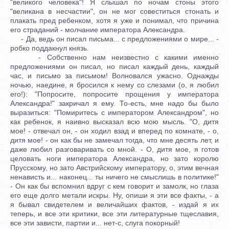
"великого человека"! Я слышал по ночам стоны этого
"великана в несчастии", он не мог совеститься стонать и
плакать пред ребенком, хотя я уже и понимал, что причина
его страданий - молчание императора Александра.
- Да, ведь он писал письма... с предложениями о мире... -
робко поддакнул князь.
- Собственно нам неизвестно с какими именно
предложениями он писал, но писал каждый день, каждый
час, и письмо за письмом! Волновался ужасно. Однажды
ночью, наедине, я бросился к нему со слезами (о, я любил
его!): "Попросите, попросите прощения у императора
Александра!" закричал я ему. То-есть, мне надо бы было
выразиться: "Помиритесь с императором Александром", но
как ребенок, я наивно высказал всю мою мысль. "О, дитя
мое! - отвечал он, - он ходил взад и вперед по комнате, - о,
дитя мое! - он как бы не замечал тогда, что мне десять лет, и
даже любил разговаривать со мной. - О, дитя мое, я готов
целовать ноги императора Александра, но зато королю
Прусскому, но зато Австрийскому императору, о, этим вечная
ненависть и... наконец... ты ничего не смыслишь в политике!"
- Он как бы вспомнил вдруг с кем говорит и замолк, но глаза
его еще долго метали искры. Ну, опиши я эти все факты, - а
я бывал свидетелем и величайших фактов, - издай я их
теперь, и все эти критики, все эти литературные тщеславия,
все эти зависти, партии и... нет-с, слуга покорный!