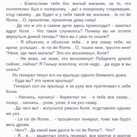
- Благослови тебя бог, милый мальчик, за то, что
почтителен был к позорному, - да! к позорному старикашке,
отцу своему... да будет и у тебя такой же мальчик... le roi de
Rome... О, проклятие, проклятие дому сему!
- Да что ж это в самом деле здесь происходит! - закипел
вдруг Коля. - Что такое случилось? Почему вы не хотите
вернуться домой теперь? Чего вы с ума-то сошли?
- Я объясню, я объясню тебе... я все скажу тебе; не
кричи, услышат... le roi de Rome... О, тошно мне, грустно мне!
"Няня, где твоя могила!" Это кто воскликнул, Коля?
- Не знаю, не знаю, кто воскликнул! Пойдемте домой
сейчас, сейчас! Я Ганьку исколочу, если надо... да куда ж вы
опять?
Но генерал тянул его на крыльцо одного ближнего дома.
- Куда вы? это чужое крыльцо!
Генерал сел на крыльцо и за руку все притягивал к себе
Колю.
- Нагнись, нагнись! - бормотал он: - я тебе все скажу...
позор... нагнись... ухом, ухом; я на ухо скажу...
- Да чего вы! - испугался ужасно Коля, подставляя однако
же ухо.
- Le roi de Rome... - прошептал генерал, тоже как будто
весь дрожа.
- Чего?.. Да какой вам дался le roi de Rome?.. Что?
- Я... я... - зашептал опять генерал, все крепче и крепче