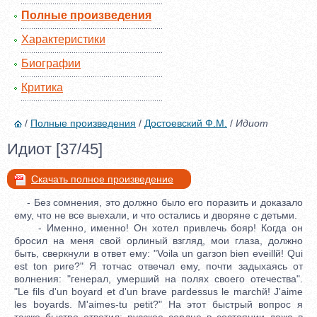
Полные произведения
Характеристики
Биографии
Критика
/
Полные произведения
/
Достоевский Ф.М.
/
Идиот
Идиот [37/45]
Скачать полное произведение
- Без сомнения, это должно было его поразить и доказало
ему, что не все выехали, и что остались и дворяне с детьми.
- Именно, именно! Он хотел привлечь бояр! Когда он
бросил на меня свой орлиный взгляд, мои глаза, должно
быть, сверкнули в ответ ему: "Voilа un garзon bien eveillй! Qui
est ton pиre?" Я тотчас отвечал ему, почти задыхаясь от
волнения: "генерал, умерший на полях своего отечества".
"Le fils d'un boyard et d'un brave pardessus le marchй! J'aime
les boyards. M'aimes-tu petit?" На этот быстрый вопрос я
также быстро ответил: русское сердце в состоянии даже в