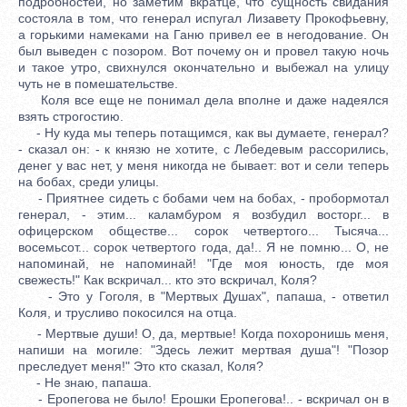
подробностей, но заметим вкратце, что сущность свидания
состояла в том, что генерал испугал Лизавету Прокофьевну,
а горькими намеками на Ганю привел ее в негодование. Он
был выведен с позором. Вот почему он и провел такую ночь
и такое утро, свихнулся окончательно и выбежал на улицу
чуть не в помешательстве.
Коля все еще не понимал дела вполне и даже надеялся
взять строгостию.
- Ну куда мы теперь потащимся, как вы думаете, генерал?
- сказал он: - к князю не хотите, с Лебедевым рассорились,
денег у вас нет, у меня никогда не бывает: вот и сели теперь
на бобах, среди улицы.
- Приятнее сидеть с бобами чем на бобах, - пробормотал
генерал, - этим... каламбуром я возбудил восторг... в
офицерском обществе... сорок четвертого... Тысяча...
восемьсот... сорок четвертого года, да!.. Я не помню... О, не
напоминай, не напоминай! "Где моя юность, где моя
свежесть!" Как вскричал... кто это вскричал, Коля?
- Это у Гоголя, в "Мертвых Душах", папаша, - ответил
Коля, и трусливо покосился на отца.
- Мертвые души! О, да, мертвые! Когда похоронишь меня,
напиши на могиле: "Здесь лежит мертвая душа"! "Позор
преследует меня!" Это кто сказал, Коля?
- Не знаю, папаша.
- Еропегова не было! Ерошки Еропегова!.. - вскричал он в