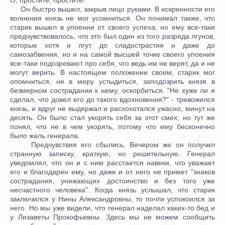
Он быстро вышел, закрыв лицо руками. В искренности его
волнения князь не мог усомниться. Он понимал также, что
старик вышел в упоении от своего успеха; но ему все-таки
предчувствовалось, что это был один из того разряда лгунов,
которые хотя и лгут до сладострастия и даже до
самозабвения, но и на самой высшей точке своего упоения
все-таки подозревают про себя, что ведь им не верят, да и не
могут верить. В настоящем положении своем, старик мог
опомниться, не в меру устыдиться, заподозрить князя в
безмерном сострадании к нему, оскорбиться. "Не хуже ли я
сделал, что довел его до такого вдохновения?" - тревожился
князь, и вдруг не выдержал и расхохотался ужасно, минут на
десять. Он было стал укорять себя за этот смех; но тут же
понял, что не в чем укорять, потому что ему бесконечно
было жаль генерала.
Предчувствия его сбылись. Вечером же он получил
странную записку, краткую, но решительную. Генерал
уведомлял, что он и с ним расстается навеки, что уважает
его и благодарен ему, но даже и от него не примет "знаков
сострадания, унижающих достоинство и без того уже
несчастного человека". Когда князь услышал, что старик
заключился у Нины Александровны, то почти успокоился за
него. Но мы уже видели, что генерал наделал каких-то бед и
у Лизаветы Прокофьевны. Здесь мы не можем сообщить