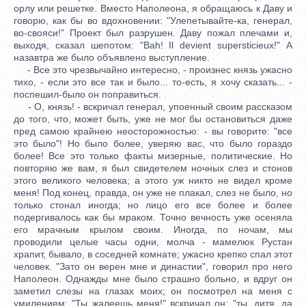
орлу или решетке. Вместо Наполеона, я обращаюсь к Даву и
говорю, как бы во вдохновении: "Улепетывайте-ка, генерал,
во-свояси!" Проект был разрушен. Даву пожал плечами и,
выходя, сказал шепотом: "Bah! Il devient supersticieux!" А
назавтра же было объявлено выступление.
- Все это чрезвычайно интересно, - произнес князь ужасно
тихо, - если это все так и было... то-есть, я хочу сказать... -
поспешил-было он поправиться.
- О, князь! - вскричал генерал, упоенный своим рассказом
до того, что, может быть, уже не мог бы остановиться даже
пред самою крайнею неосторожностью: - вы говорите: "все
это было"! Но было более, уверяю вас, что было гораздо
более! Все это только факты мизерные, политические. Но
повторяю же вам, я был свидетелем ночных слез и стонов
этого великого человека; а этого уж никто не видел кроме
меня! Под конец, правда, он уже не плакал, слез не было, но
только стонал иногда; но лицо его все более и более
подергивалось как бы мраком. Точно вечность уже осеняла
его мрачным крылом своим. Иногда, по ночам, мы
проводили целые часы одни, молча - мамелюк Рустан
храпит, бывало, в соседней комнате; ужасно крепко спал этот
человек. "Зато он верен мне и династии", говорил про него
Наполеон. Однажды мне было страшно больно, и вдруг он
заметил слезы на глазах моих; он посмотрел на меня с
умилением: "Ты жалеешь меня!" вскричал он: "ты, дитя, да