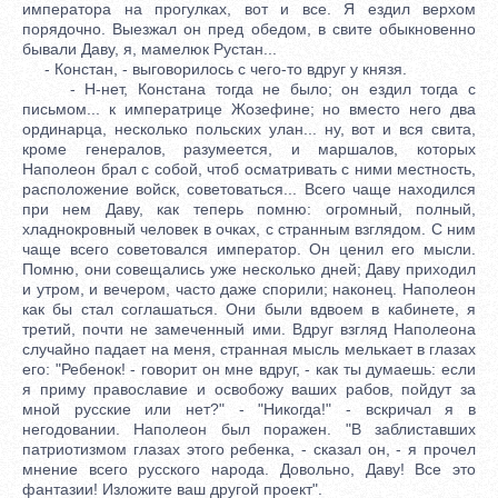
императора на прогулках, вот и все. Я ездил верхом
порядочно. Выезжал он пред обедом, в свите обыкновенно
бывали Даву, я, мамелюк Рустан...
- Констан, - выговорилось с чего-то вдруг у князя.
- Н-нет, Констана тогда не было; он ездил тогда с
письмом... к императрице Жозефине; но вместо него два
ординарца, несколько польских улан... ну, вот и вся свита,
кроме генералов, разумеется, и маршалов, которых
Наполеон брал с собой, чтоб осматривать с ними местность,
расположение войск, советоваться... Всего чаще находился
при нем Даву, как теперь помню: огромный, полный,
хладнокровный человек в очках, с странным взглядом. С ним
чаще всего советовался император. Он ценил его мысли.
Помню, они совещались уже несколько дней; Даву приходил
и утром, и вечером, часто даже спорили; наконец. Наполеон
как бы стал соглашаться. Они были вдвоем в кабинете, я
третий, почти не замеченный ими. Вдруг взгляд Наполеона
случайно падает на меня, странная мысль мелькает в глазах
его: "Ребенок! - говорит он мне вдруг, - как ты думаешь: если
я приму православие и освобожу ваших рабов, пойдут за
мной русские или нет?" - "Никогда!" - вскричал я в
негодовании. Наполеон был поражен. "В заблиставших
патриотизмом глазах этого ребенка, - сказал он, - я прочел
мнение всего русского народа. Довольно, Даву! Все это
фантазии! Изложите ваш другой проект".