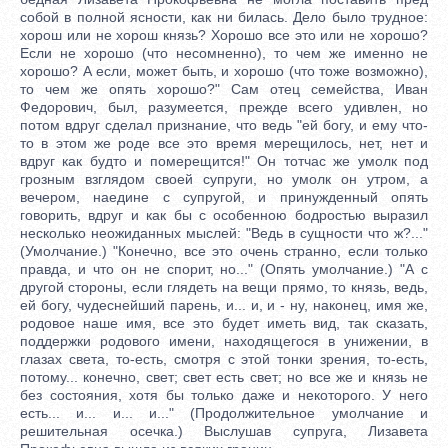
собой в полной ясности, как ни билась. Дело было трудное:
хорош или не хорош князь? Хорошо все это или не хорошо?
Если не хорошо (что несомненно), то чем же именно не
хорошо? А если, может быть, и хорошо (что тоже возможно),
то чем же опять хорошо?" Сам отец семейства, Иван
Федорович, был, разумеется, прежде всего удивлен, но
потом вдруг сделал признание, что ведь "ей богу, и ему что-
то в этом же роде все это время мерещилось, нет, нет и
вдруг как будто и померещится!" Он тотчас же умолк под
грозным взглядом своей супруги, но умолк он утром, а
вечером, наедине с супругой, и принужденный опять
говорить, вдруг и как бы с особенною бодростью выразил
несколько неожиданных мыслей: "Ведь в сущности что ж?..."
(Умолчание.) "Конечно, все это очень странно, если только
правда, и что он не спорит, но..." (Опять умолчание.) "А с
другой стороны, если глядеть на вещи прямо, то князь, ведь,
ей богу, чудеснейший парень, и... и, и - ну, наконец, имя же,
родовое наше имя, все это будет иметь вид, так сказать,
поддержки родового имени, находящегося в унижении, в
глазах света, то-есть, смотря с этой тонки зрения, то-есть,
потому... конечно, свет; свет есть свет; но все же и князь не
без состояния, хотя бы только даже и некоторого. У него
есть... и... и... и..." (Продолжительное умолчание и
решительная осечка.) Выслушав супруга, Лизавета