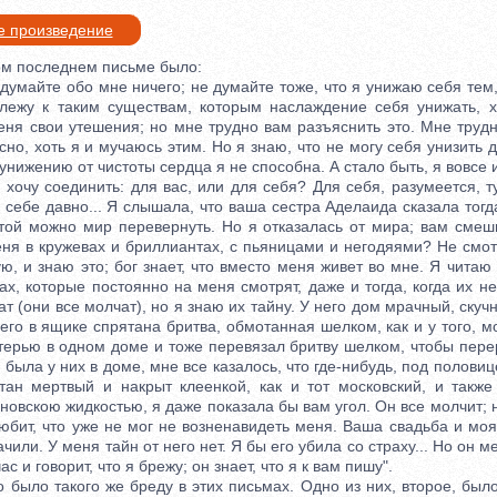
е произведение
м последнем письме было:
майте обо мне ничего; не думайте тоже, что я унижаю себя тем,
лежу к таким существам, которым наслаждение себя унижать, 
меня свои утешения; но мне трудно вам разъяснить это. Мне тру
ясно, хоть я и мучаюсь этим. Но я знаю, что не могу себя унизить 
оунижению от чистоты сердца я не способна. А стало быть, я вовсе 
чу соединить: для вас, или для себя? Для себя, разумеется, т
а себе давно... Я слышала, что ваша сестра Аделаида сказала тогд
отой можно мир перевернуть. Но я отказалась от мира; вам смеш
ня в кружевах и бриллиантах, с пьяницами и негодяями? Не смот
ю, и знаю это; бог знает, что вместо меня живет во мне. Я читаю
ах, которые постоянно на меня смотрят, даже и тогда, когда их н
ат (они все молчат), но я знаю их тайну. У него дом мрачный, скучн
него в ящике спрятана бритва, обмотанная шелком, как и у того, м
терью в одном доме и тоже перевязал бритву шелком, чтобы пере
я была у них в доме, мне все казалось, что где-нибудь, под половиц
тан мертвый и накрыт клеенкой, как и тот московский, и также
новскою жидкостью, я даже показала бы вам угол. Он все молчит; н
юбит, что уже не мог не возненавидеть меня. Ваша свадьба и моя
чили. У меня тайн от него нет. Я бы его убила со страху... Но он м
с и говорит, что я брежу; он знает, что я к вам пишу".
ыло такого же бреду в этих письмах. Одно из них, второе, было