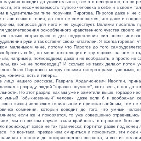
их случаях доходит до удивительного; все это невероятно, но встр
ности, эта несомневаемость глупого человека в себе и в своем та
ем в удивительном типе поручика Пирогова. Пирогов даже и не с
е выше всякого гения; до того не сомневается, что даже и вопро
впрочем, вопросов для него и не существует. Великий писатель п
ля удовлетворения оскорбленного нравственного чувства своего чит
овек только встряхнулся и для подкрепления сил после истяза
 удивлении руки и так оставил своих читателей. Я всегда горевал, ч
аком маленьком чине, потому что Пирогов до того самоудовлетв
 вообразить себя, по мере толстеющих и крутящихся на нем с го
ным, например, полководцем; даже и не вообразить, а просто не с
ралы, как же не полководец? И сколько из таких делают потом 
олько было Пироговых между нашими литераторами, учеными, п
уж, конечно, есть и теперь...
о нашего рассказа, Гаврила Ардалионович Иволгин, прина
длежал к разряду людей "гораздо поумнее", хотя весь, с ног до г
ьности. Но этот разряд, как мы уже и заметили выше, гораздо нес
что умный "обыкновенный" человек, даже если б и воображал с
ю свою жизнь) человеком гениальным и оригинальнейшим, тем не 
рвячка сомнения, который доводит до того, что умный челове
янием; если же и покоряется, то уже совершенно отравившись
чем, мы во всяком случае взяли крайность: в огромном большин
о происходит вовсе не так трагически; портится разве под конец 
все. Но все-таки, прежде чем смириться и покориться, эти люди
, начиная с юности до покоряющегося возраста, и все из желани