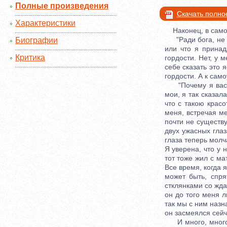
Полные произведения
Скачать полно
Характеристики
Наконец, в само
"Ради бога, не ду
Биографии
или что я принад
Критика
гордости. Нет, у 
себе сказать это 
гордости. А к сам
"Почему я вас хо
мои, я так сказал
что с такою крас
меня, встречая ме
почти не существу
двух ужасных глаз
глаза теперь молч
Я уверена, что у 
тот тоже жил с ма
Все время, когда 
может быть, спря
стклянками со жда
он до того меня л
так мы с ним назна
он засмеялся сейча
И много, много б