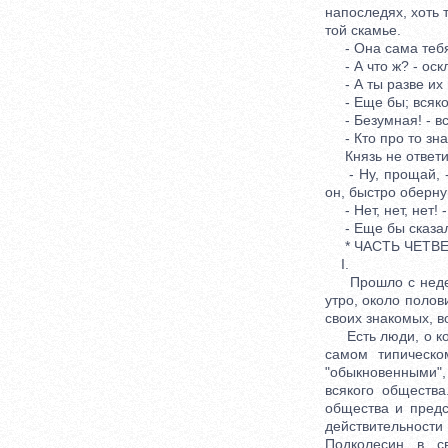
напоследях, хоть 
той скамье.
- Она сама тебя 
- А что ж? - оскл
- А ты разве их 
- Еще бы; всякое
- Безумная! - вск
- Кто про то знает
Князь не ответи
- Ну, прощай, - с
он, быстро обернув
- Нет, нет, нет! 
- Еще бы сказал: 
* ЧАСТЬ ЧЕТВЕР
I.
Прошло с неделю 
утро, около поло
своих знакомых, в
Есть люди, о кото
самом типическо
"обыкновенными"
всякого обществ
общества и предс
действительности
Подколесин в с