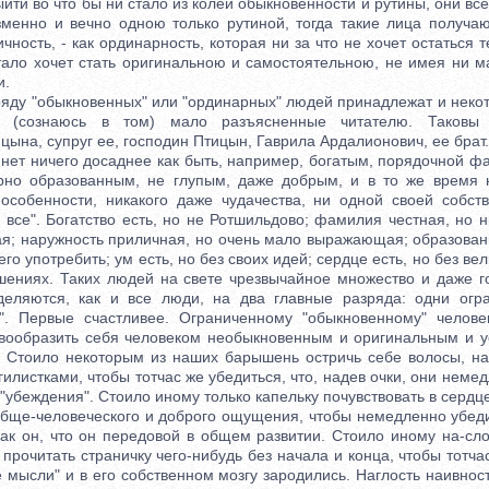
ыйти во что бы ни стало из колеи обыкновенности и рутины, они все
зменно и вечно одною только рутиной, тогда такие лица получа
чность, - как ординарность, которая ни за что не хочет остаться т
стало хочет стать оригинальною и самостоятельною, не имея ни м
и.
ду "обыкновенных" или "ординарных" людей принадлежат и неко
ле (сознаюсь в том) мало разъясненные читателю. Таковы
ына, супруг ее, господин Птицын, Гаврила Ардалионович, ее брат.
т ничего досаднее как быть, например, богатым, порядочной ф
рно образованным, не глупым, даже добрым, и в то же время 
 особенности, никакого даже чудачества, ни одной своей собст
 все". Богатство есть, но не Ротшильдово; фамилия честная, но 
я; наружность приличная, но очень мало выражающая; образован
его употребить; ум есть, но без своих идей; сердце есть, но без вели
ношениях. Таких людей на свете чрезвычайное множество и даже г
деляются, как и все люди, на два главные разряда: одни огр
". Первые счастливее. Ограниченному "обыкновенному" челове
к вообразить себя человеком необыкновенным и оригинальным и у
. Стоило некоторым из наших барышень остричь себе волосы, на
илистками, чтобы тотчас же убедиться, что, надев очки, они неме
"убеждения". Стоило иному только капельку почувствовать в сердц
обще-человеческого и доброго ощущения, чтобы немедленно убеди
 как он, что он передовой в общем развитии. Стоило иному на-сл
прочитать страничку чего-нибудь без начала и конца, чтобы тотчас
 мысли" и в его собственном мозгу зародились. Наглость наивнос