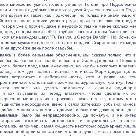
кое множество умных людей, узнав от Гоголя про Подколесина
ятки и сотни их добрых знакомых и друзей ужасно похожи на Под
 эти друзья их такие, как Подколесин, но только не знали еще, 
йствительности женихи ужасно редко прыгают из окошек пред 
е говоря уже о прочем, даже и неудобно; тем не менее сколько ж
х, пред венцом сами себя в глубине совести готовы были призна
 кричат на каждом шагу: "Tu l'as voulu George Dandin!" Но, боже, с
торялся мужьями целого света этот сердечный крик после их медо
, и на другой же день после свадьбы.
сь в более серьезные объяснения, мы скажем только, что в 
как бы разбавляется водой, и все эти Жорж-Дандены и Подкол
нуют и бегают пред нами ежедневно, но как бы несколько в разжи
онец, в том, для полноты истины, что и весь Жорж-Данден целик
жет встретиться в действительности, хотя и редко, мы т
орое начинает становиться похожим на журнальную критику. Тем н
ется вопрос: что делать романисту с людьми ординарн
, и как выставить их перед читателем, чтобы сделать их хот
вершенно миновать их в рассказе никак нельзя, потому что
льшинстве необходимое звено в связи житейских событий; минова
добие. Наполнять романы одними типами или даже просто, для
ывалыми было бы неправдоподобно, да пожалуй, и не интер
стараться отыскивать интересные и поучительные оттен
Когда же, например, самая сущность некоторых ординарных лиц и
 неизменной ординарности или, что еще лучше, когда, несмотря н