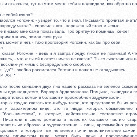
ты и отказался; тут на этом месте тебя и поджидали, как обратно по
с собой взяла?
абился Рогожин: - увидел то, что и знал. Письма-то прочитал знать
вправду читал? - спросил князь, пораженный этою мыслью.
 письмо мне сама показывала. Про бритву-то помнишь, хе-хе!
ричал князь, ломая свои руки.
, может и нет, - тихо проговорил Рогожин, как бы про себя.
л.
казал Рогожин, - ведь и я завтра поеду; лихом не поминай! А что
шись, - что ж ты ей в ответ ничего не сказал? Ты-то счастлив или н
- воскликнул князь с беспредельною скорбью.
"да"! - злобно рассмеялся Рогожин и пошел не оглядываясь.
ТАЯ. *
после свидания двух лиц нашего рассказа на зеленой скамейк
вины одиннадцатого, Варвара Ардалионовна Птицына, вышедшая пос
озвратилась домой в большой и прискорбной задумчивости.
рых трудно сказать что-нибудь такое, что представило бы их раз
м и характерном виде; это те люди, которых обыкновенно
, "большинством", и которые, действительно, составляют огро
а. Писатели в своих романах и повестях большею частию стар
тавлять их образно и художественно, - типы, чрезвычайно редк
 целиком, и которые тем не менее почти действительнее самой 
воем типическом виде, может быть, даже и преувеличени