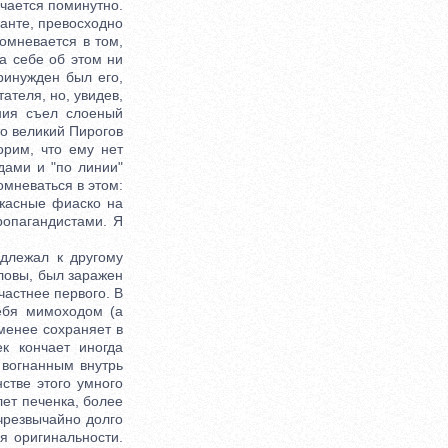
ечается поминутно.
ланте, превосходно
омневается в том,
са себе об этом ни
ринужден был его,
ателя, но, увидев,
ния съел слоеный
то великий Пирогов
орим, что ему нет
дами и "по линии"
омневаться в этом:
ужасные фиаско на
ропагандистами. Я
длежал к другому
оловы, был заражен
частнее первого. В
ебя мимоходом (а
менее сохраняет в
к кончает иногда
 вогнанным внутрь
стве этого умного
лет печенка, более
 чрезвычайно долго
я оригинальности.