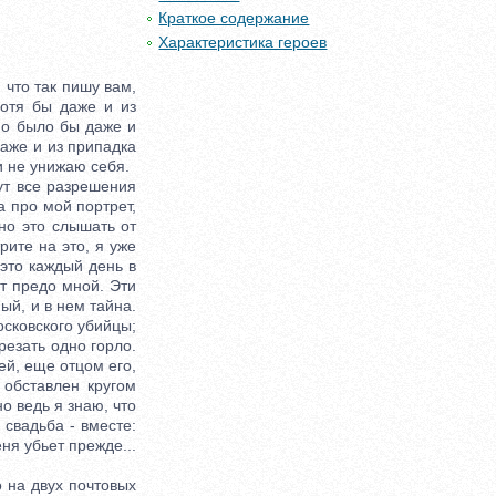
Краткое содержание
Характеристика героев
 что так пишу вам,
хотя бы даже и из
дно было бы даже и
даже и из припадка
и не унижаю себя.
ут все разрешения
а про мой портрет,
но это слышать от
рите на это, я уже
 это каждый день в
ет предо мной. Эти
ый, и в нем тайна.
осковского убийцы;
резать одно горло.
ей, еще отцом его,
 обставлен кругом
о ведь я знаю, что
 свадьба - вместе:
еня убьет прежде...
 на двух почтовых