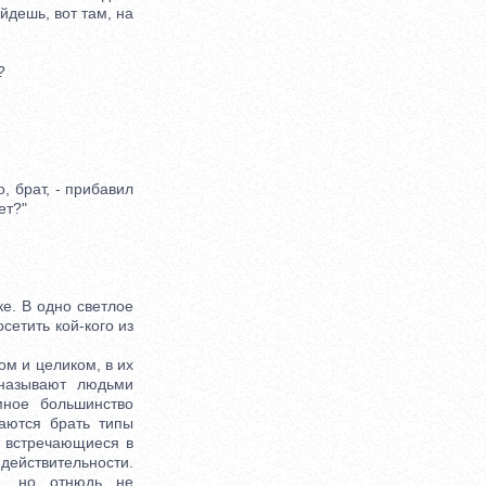
йдешь, вот там, на
?
, брат, - прибавил
ет?"
е. В одно светлое
етить кой-кого из
ом и целиком, в их
 называют людьми
мное большинство
аются брать типы
о встречающиеся в
действительности.
е, но отнюдь не