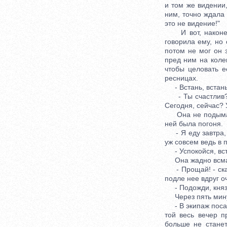
и том же видении
ним, точно ждала 
это не видение!"
И вот, наконец, 
говорила ему, но
потом не мог он 
пред ним на колен
чтобы целовать е
ресницах.
- Встань, встань!
- Ты счастлив? С
Сегодня, сейчас? 
Она не подымалас
ней была погоня.
- Я еду завтра, к
уж совсем ведь в 
- Успокойся, вста
Она жадно всматр
- Прощай! - сказа
подле нее вдруг о
- Подожди, князь,
Через пять минут
- В экипаж посадил
той весь вечер п
больше не станет