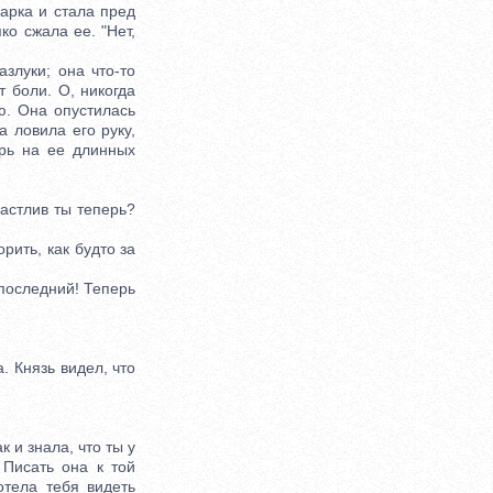
арка и стала пред
ко сжала ее. "Нет,
злуки; она что-то
 боли. О, никогда
ю. Она опустилась
а ловила его руку,
ерь на ее длинных
астлив ты теперь?
ить, как будто за
 последний! Теперь
. Князь видел, что
к и знала, что ты у
 Писать она к той
отела тебя видеть