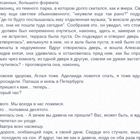
писанных, большого формата.
нец, из темного парка, в котором долго скитался, как и вчера. С
ему еще светлее обыкновенного; "неужели еще так рано?" под
 Где-то будто послышалась ему отдаленная музыка; "в воксале дол
но, они не пошли туда сегодня". Сообразив это, он увидал, что сто
о должен был непременно очутиться, наконец, здесь и, замирая 
о не встретил, терраса была пуста. Он подождал и отворил дверь 
затворялась", мелькнуло в нем, но и зала была пуста; в ней было с
омнаты в недоумении. Вдруг отворилась дверь, и вошла Алекса
видев князя, она удивилась и остановилась пред ним, как бы сп
ько чрез комнату, из одной двери в другую, совсем не думая застат
утились? - проговорила она, наконец.
ем здорова, Аглая тоже. Аделаида ложится спать, я тоже иду.
росидели. Папаша и князь в Петербурге.
ришел к вам... теперь...
орый час?
го. Мы всегда в час ложимся.
о... половина десятого.
ялась она. - А зачем вы давеча не пришли? Вас, может быть, и жд
 лепетал он уходя.
автра всех насмешу.
ге, огибающей парк, к своей даче. Сердце его стучало, мысл
 походило на сон. И вдруг, так же как и давеча, когда он оба раза