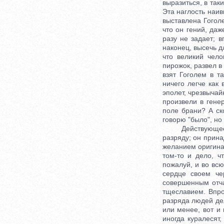
выразиться, в так
Эта наглость наив
выставлена Гогол
что он гений, даж
разу не задает; 
наконец, высечь д
что великий чел
пирожок, развел в
взят Гоголем в т
ничего легче как
эполет, чрезвычай
произвели в гене
поле брани? А ск
говорю "было", но 
Действующее лиц
разряду; он прина
желанием оригинал
том-то и дело, 
пожалуй, и во вс
сердце своем че
совершенным отча
тщеславием. Впро
разряда людей дел
или менее, вот и 
иногда куралесят