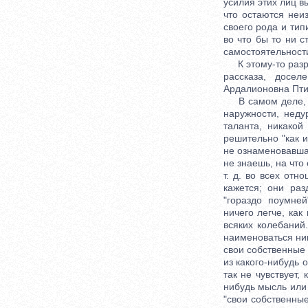
усилия этих лиц в
что остаются неи
своего рода и типи
во что бы то ни 
самостоятельност
К этому-то разря
рассказа, досе
Ардалионовна Птиц
В самом деле, не
наружности, неду
таланта, никакой
решительно "как и
не ознаменовавша
не знаешь, на что 
т. д. во всех от
кажется; они раз
"гораздо поумней
ничего легче, ка
всяких колебаний
наименоваться ниг
свои собственные 
из какого-нибудь 
так не чувствует,
нибудь мысль или 
"свои собственные