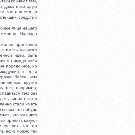
-таки кончают тем,
ют даже некоторую
ем, что она есть, и
алейших средств к
торые лица нашего
 именно Варвара
амилии, приличной
не иметь никакого
венной идеи, быть
ничем никогда себя
ие порядочное, но
кодушия, и т. д., и
ораздо более, чем
аниченные, другие
ку нет, например,
сладиться тем без
деть синие очки и
дленно стали иметь
е своем что-нибудь
ться, что уж никто
ово принять какую-
 поверить, что это
ти, если можно так