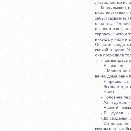
листах, мелко ис
Князь вышел, нако
ночь показалась 
забыл захватить.)
он опять; - "конеч
он так и знал, чт
террасу. Никто ег
никогда у них не 
Он стал среди к
свечой в руках. У
она проходила тол
- Как вы здесь оч
- Я... зашел...
- Maman не совс
вечер дома одни п
- Я пришел... я п
- Вы знаете, кот
- Н-нет...
- Половина перво
- Ах, я думал, чт
- Ничего! - засме
- Я... думал... -
- До свиданья! З
Он пошел по доро
кругом него как бы