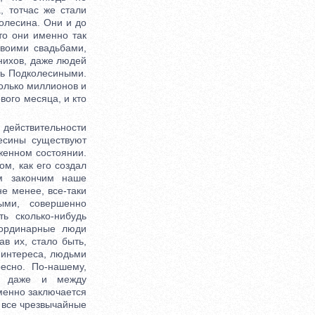
, тотчас же стали
колесина. Они и до
что они именно так
своими свадьбами,
енихов, даже людей
ть Подколесиными.
колько миллионов и
вого месяца, и кто
действительности
есины существуют
женном состоянии.
ом, как его создал
ем закончим наше
е менее, все-таки
ыми, совершенно
ь сколько-нибудь
 ординарные люди
в их, стало быть,
 интереса, людьми
есно. По-нашему,
ки даже и между
менно заключается
а все чрезвычайные