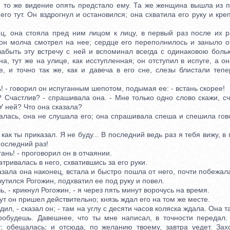
, то же видение опять предстало ему. Та же женщина вышла из п
его тут. Он вздрогнул и остановился; она схватила его руку и креп
она стояла пред ним лицом к лицу, в первый раз после их ра
 он молча смотрел на нее; сердце его переполнилось и заныло от
забыть эту встречу с ней и вспоминал всегда с одинаковою боль
а, тут же на улице, как исступленная; он отступил в испуге, а он
е, и точно так же, как и давеча в его сне, слезы блистали теп
 - говорил он испуганным шепотом, подымая ее: - встань скорее!
частлив? - спрашивала она. - Мне только одно слово скажи, сч
У ней? Что она сказала?
ь, она не слушала его; она спрашивала спеша и спешила говор
ак ты приказал. Я не буду... В последний ведь раз я тебя вижу, в
последний раз!
нь! - проговорил он в отчаянии.
ивалась в него, схватившись за его руки.
ла она наконец, встала и быстро пошла от него, почти побежала
чутился Рогожин, подхватил ее под руку и повел.
 - крикнул Рогожин, - я через пять минут ворочусь на время.
 он пришел действительно; князь ждал его на том же месте.
, - сказал он; - там на углу с десяти часов коляска ждала. Она та
робудешь. Давешнее, что ты мне написал, в точности передал.
; обещалась; и отсюда, по желанию твоему, завтра уедет. Зах