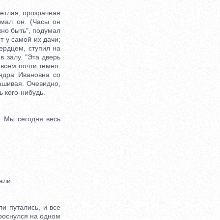
ветлая, прозрачная
умал он. (Часы он
жно быть", подумал
ит у самой их дачи;
сердцем, ступил на
в залу. "Эта дверь
овсем почти темно.
ндра Ивановна со
рашивая. Очевидно,
ь кого-нибудь.
 Мы сегодня весь
али.
и путались, и все
 проснулся на одном