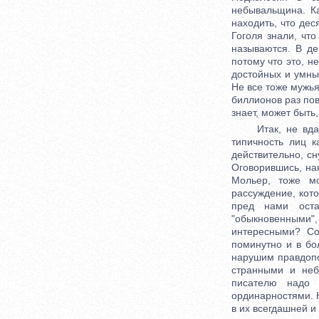
небывальщина. Ка
находить, что дес
Гоголя знали, что
называются. В де
потому что это, н
достойных и умны
Не все тоже мужья
биллионов раз пов
знает, может быть
Итак, не вдавая
типичность лиц 
действительно, с
Оговорившись, нак
Мольер, тоже мо
рассуждение, кот
пред нами оста
"обыкновенными"
интересными? Со
поминутно и в бо
нарушим правдопо
странными и неб
писателю надо 
ординарностями. 
в их всегдашней и