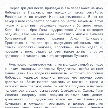
Через три дня после припадка князь переезжает на дачу
Лебедева в Павловск, где находится также семейство
Епанчиных и, по слухам, Настасья Филипповна. В тот же
вечер у него собирается большое общество знакомых, в том
числе и Епанчины, решившие навестить больного князя.
Коля Иволгин, брат Гани, поддразнивает Аглаю «рыцарем
бедным», явно намекая на её симпатию к князю и вызывая
болезненный интерес матери Аглаи Елизаветы
Прокофьевны, так что дочь вынуждена объяснить, что в
стихах изображен человек, способный иметь идеал и,
поверив в него, отдать за этот идеал жизнь, а затем
вдохновенно читает и само стихотворение Пушкина.
Чуть позже появляется компания молодых людей во главе
с неким молодым человеком Бурдовским, якобы «сыном
Павлищева». Они вроде как нигилисты, но только, по словам
Лебедева, «дальше пошли-с, потому что прежде всего
деловые-с». Зачитывается пасквиль из газетки о князе, а
затем от него требуют, чтобы он как благородный и честный
человек вознаградил сына своего благодетеля. Однако Ганя
Иволгин, которому князь поручил заняться этим делом,
доказывает, что Бурдовский вовсе не сын Павлищева.
Компания в смущении отступает, в центре внимания
остается лишь один из них — чахоточный Ипполит