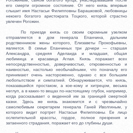
его смерти огромное состояние. От него князь впервые
слышит имя Настасьи Филипповны Барашковой, любовницы
некоего богатого аристократа Тоцкого, которой страстно
увлечен Рогожин.
По приезде князь со своим скромным узелком
отправляется в дом генерала Епанчина, дальним
родственником жены которого, Елизаветы Прокофьевны,
является. В семье Епанчиных три дочери — старшая
Александра, средняя Аделаида и младшая, общая
любимица и красавица Аглая. Князь поражает всех
непосредственностью, доверчивостью, откровенностью и
наивностью, настолько необычайными, что поначалу его
принимают очень настороженно, однако с все большим
любопытством и симпатией. Обнаруживается, что князь,
показавшийся простаком, а кое-кому и хитрецом, весьма
неглуп, а в каких-то вещах по-настоящему глубок, например,
когда рассказывает о виденной им за границей смертной
казни. Здесь же князь знакомится и с чрезвычайно
самолюбивым секретарем генерала Ганей Иволгиным, у
которого видит портрет Настасьи Филипповны. Ее лицо
ослепительной красоты, гордое, полное презрения и
затаенного страдания, поражает его до глубины души.