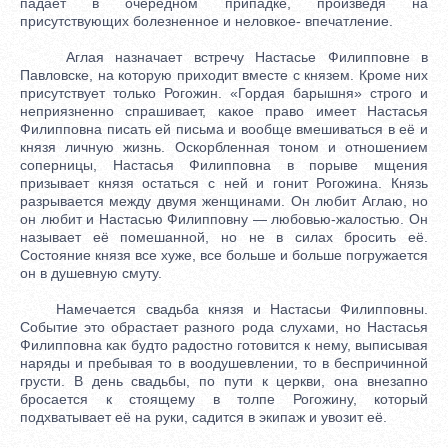
падает в очередном припадке, произведя на
присутствующих болезненное и неловкое- впечатление.
Аглая назначает встречу Настасье Филипповне в
Павловске, на которую приходит вместе с князем. Кроме них
присутствует только Рогожин. «Гордая барышня» строго и
неприязненно спрашивает, какое право имеет Настасья
Филипповна писать ей письма и вообще вмешиваться в её и
князя личную жизнь. Оскорбленная тоном и отношением
соперницы, Настасья Филипповна в порыве мщения
призывает князя остаться с ней и гонит Рогожина. Князь
разрывается между двумя женщинами. Он любит Аглаю, но
он любит и Настасью Филипповну — любовью-жалостью. Он
называет её помешанной, но не в силах бросить её.
Состояние князя все хуже, все больше и больше погружается
он в душевную смуту.
Намечается свадьба князя и Настасьи Филипповны.
Событие это обрастает разного рода слухами, но Настасья
Филипповна как будто радостно готовится к нему, выписывая
наряды и пребывая то в воодушевлении, то в беспричинной
грусти. В день свадьбы, по пути к церкви, она внезапно
бросается к стоящему в толпе Рогожину, который
подхватывает её на руки, садится в экипаж и увозит её.