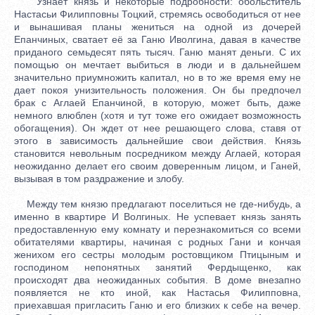
Узнает князь и некоторые подробности: обольститель
Настасьи Филипповны Тоцкий, стремясь освободиться от нее
и вынашивая планы жениться на одной из дочерей
Епанчиных, сватает её за Ганю Иволгина, давая в качестве
приданого семьдесят пять тысяч. Ганю манят деньги. С их
помощью он мечтает выбиться в люди и в дальнейшем
значительно приумножить капитал, но в то же время ему не
дает покоя унизительность положения. Он бы предпочел
брак с Аглаей Епанчиной, в которую, может быть, даже
немного влюблен (хотя и тут тоже его ожидает возможность
обогащения). Он ждет от нее решающего слова, ставя от
этого в зависимость дальнейшие свои действия. Князь
становится невольным посредником между Аглаей, которая
неожиданно делает его своим доверенным лицом, и Ганей,
вызывая в том раздражение и злобу.
Между тем князю предлагают поселиться не где-нибудь, а
именно в квартире И Волгиных. Не успевает князь занять
предоставленную ему комнату и перезнакомиться со всеми
обитателями квартиры, начиная с родных Гани и кончая
женихом его сестры молодым ростовщиком Птицыным и
господином непонятных занятий Фердыщенко, как
происходят два неожиданных события. В доме внезапно
появляется не кто иной, как Настасья Филипповна,
приехавшая пригласить Ганю и его близких к себе на вечер.