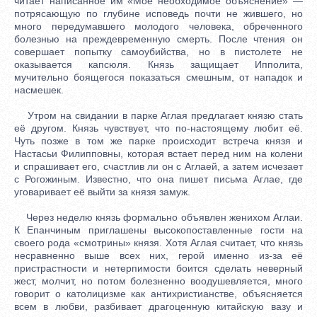
читает написанное им «Мое необходимое объяснение» —
потрясающую по глубине исповедь почти не жившего, но
много передумавшего молодого человека, обреченного
болезнью на преждевременную смерть. После чтения он
совершает попытку самоубийства, но в пистолете не
оказывается капсюля. Князь защищает Ипполита,
мучительно боящегося показаться смешным, от нападок и
насмешек.
Утром на свидании в парке Аглая предлагает князю стать
её другом. Князь чувствует, что по-настоящему любит её.
Чуть позже в том же парке происходит встреча князя и
Настасьи Филипповны, которая встает перед ним на колени
и спрашивает его, счастлив ли он с Аглаей, а затем исчезает
с Рогожиным. Известно, что она пишет письма Аглае, где
уговаривает её выйти за князя замуж.
Через неделю князь формально объявлен женихом Аглаи.
К Епанчиным приглашены высокопоставленные гости на
своего рода «смотрины» князя. Хотя Аглая считает, что князь
несравненно выше всех них, герой именно из-за её
пристрастности и нетерпимости боится сделать неверный
жест, молчит, но потом болезненно воодушевляется, много
говорит о католицизме как антихристианстве, объясняется
всем в любви, разбивает драгоценную китайскую вазу и