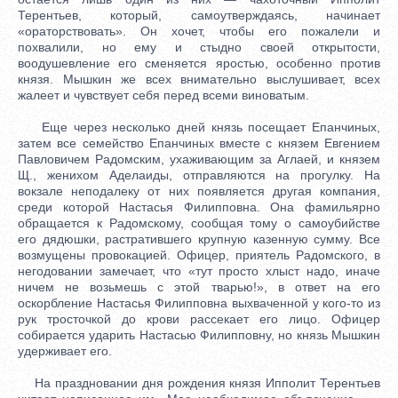
Терентьев, который, самоутверждаясь, начинает
«ораторствовать». Он хочет, чтобы его пожалели и
похвалили, но ему и стыдно своей открытости,
воодушевление его сменяется яростью, особенно против
князя. Мышкин же всех внимательно выслушивает, всех
жалеет и чувствует себя перед всеми виноватым.
Еще через несколько дней князь посещает Епанчиных,
затем все семейство Епанчиных вместе с князем Евгением
Павловичем Радомским, ухаживающим за Аглаей, и князем
Щ., женихом Аделаиды, отправляются на прогулку. На
вокзале неподалеку от них появляется другая компания,
среди которой Настасья Филипповна. Она фамильярно
обращается к Радомскому, сообщая тому о самоубийстве
его дядюшки, растратившего крупную казенную сумму. Все
возмущены провокацией. Офицер, приятель Радомского, в
негодовании замечает, что «тут просто хлыст надо, иначе
ничем не возьмешь с этой тварью!», в ответ на его
оскорбление Настасья Филипповна выхваченной у кого-то из
рук тросточкой до крови рассекает его лицо. Офицер
собирается ударить Настасью Филипповну, но князь Мышкин
удерживает его.
На праздновании дня рождения князя Ипполит Терентьев