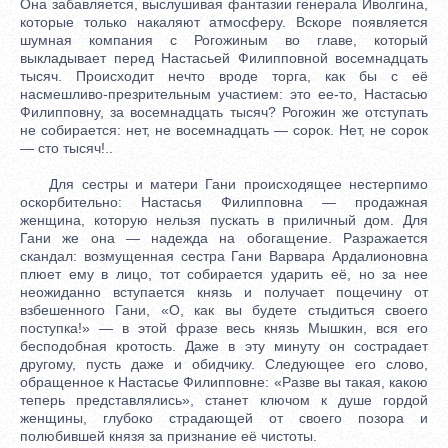
Она забавляется, выслушивая фантазии генерала Иволгина,
которые только накаляют атмосферу. Вскоре появляется
шумная компания с Рогожиным во главе, который
выкладывает перед Настасьей Филипповной восемнадцать
тысяч. Происходит нечто вроде торга, как бы с её
насмешливо-презрительным участием: это ее-то, Настасью
Филипповну, за восемнадцать тысяч? Рогожин же отступать
не собирается: нет, не восемнадцать — сорок. Нет, не сорок
— сто тысяч!..
Для сестры и матери Гани происходящее нестерпимо
оскорбительно: Настасья Филипповна — продажная
женщина, которую нельзя пускать в приличный дом. Для
Гани же она — надежда на обогащение. Разражается
скандал: возмущенная сестра Гани Варвара Ардалионовна
плюет ему в лицо, тот собирается ударить её, но за нее
неожиданно вступается князь и получает пощечину от
взбешенного Гани, «О, как вы будете стыдиться своего
поступка!» — в этой фразе весь князь Мышкин, вся его
бесподобная кротость. Даже в эту минуту он сострадает
другому, пусть даже и обидчику. Следующее его слово,
обращенное к Настасье Филипповне: «Разве вы такая, какою
теперь представлялись», станет ключом к душе гордой
женщины, глубоко страдающей от своего позора и
полюбившей князя за признание её чистоты.