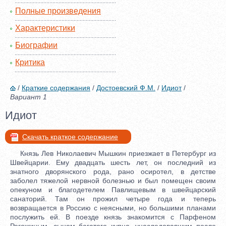
Полные произведения
Характеристики
Биографии
Критика
/
Краткие содержания
/
Достоевский Ф.М.
/
Идиот
/
Вариант 1
Идиот
Скачать краткое содержание
Князь Лев Николаевич Мышкин приезжает в Петербург из
Швейцарии. Ему двадцать шесть лет, он последний из
знатного дворянского рода, рано осиротел, в детстве
заболел тяжелой нервной болезнью и был помещен своим
опекуном и благодетелем Павлищевым в швейцарский
санаторий. Там он прожил четыре года и теперь
возвращается в Россию с неясными, но большими планами
послужить ей. В поезде князь знакомится с Парфеном
Рогожиным, сыном богатого купца, унаследовавшим после