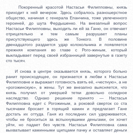
Покоренный красотой Настасьи Филипповны, князь
приходит к ней вечером. Здесь собралось разношерстное
общество, начиная с генерала Епанчина, тоже увлеченного
героиней, до шута Фердышенко. На внезапный вопрос
Настасьи Филипповны, выходить ли ей за Ганю, он отвечает
отрицательно и тем самым разрушает планы
присутствующего здесь же Тонкого. В половине
двенадцатого раздается удар колокольчика и появляется
прежняя компания во главе с Рого-жиным, который
выкладывает перед своей избранницей завернутые в газету
сто тысяч.
И снова в центре оказывается князь, которого больно
ранит происходящее, он признается в любви к Настасье
Филипповне и выражает готовность взять её, «честную», а не
«рогожинскую», в жены. Тут же внезапно выясняется, что
князь получил от умершей тетки довольно солидное
наследство. Однако решение принято — Настасья
Филипповна едет с Рогожиным, а роковой сверток со ста
тысячами бросает в горящий камин и предлагает Гане
достать их оттуда. Ганя из последних сил удерживается,
чтобы не броситься за вспыхнувшими деньгами, он хочет
уйти, но падает без чувств. Настасья Филипповна сама
выхватывает каминными щипцами пачку и оставляет деньги