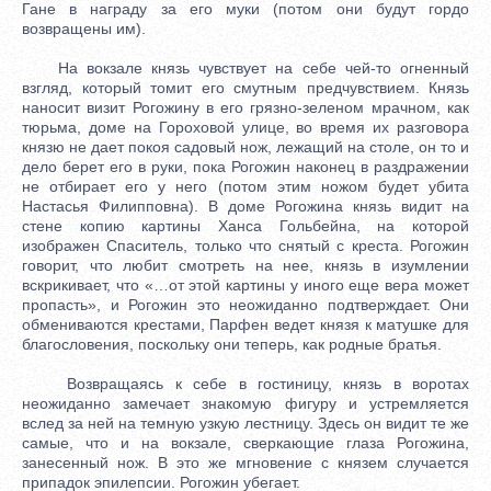
Гане в награду за его муки (потом они будут гордо
возвращены им).
На вокзале князь чувствует на себе чей-то огненный
взгляд, который томит его смутным предчувствием. Князь
наносит визит Рогожину в его грязно-зеленом мрачном, как
тюрьма, доме на Гороховой улице, во время их разговора
князю не дает покоя садовый нож, лежащий на столе, он то и
дело берет его в руки, пока Рогожин наконец в раздражении
не отбирает его у него (потом этим ножом будет убита
Настасья Филипповна). В доме Рогожина князь видит на
стене копию картины Ханса Гольбейна, на которой
изображен Спаситель, только что снятый с креста. Рогожин
говорит, что любит смотреть на нее, князь в изумлении
вскрикивает, что «…от этой картины у иного еще вера может
пропасть», и Рогожин это неожиданно подтверждает. Они
обмениваются крестами, Парфен ведет князя к матушке для
благословения, поскольку они теперь, как родные братья.
Возвращаясь к себе в гостиницу, князь в воротах
неожиданно замечает знакомую фигуру и устремляется
вслед за ней на темную узкую лестницу. Здесь он видит те же
самые, что и на вокзале, сверкающие глаза Рогожина,
занесенный нож. В это же мгновение с князем случается
припадок эпилепсии. Рогожин убегает.