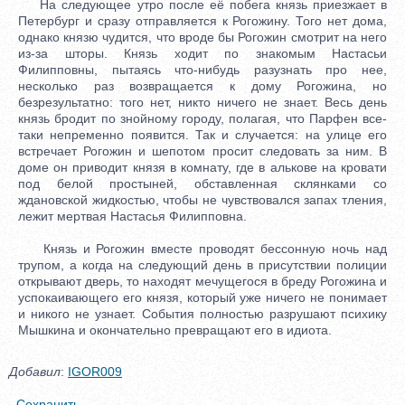
На следующее утро после её побега князь приезжает в
Петербург и сразу отправляется к Рогожину. Того нет дома,
однако князю чудится, что вроде бы Рогожин смотрит на него
из-за шторы. Князь ходит по знакомым Настасьи
Филипповны, пытаясь что-нибудь разузнать про нее,
несколько раз возвращается к дому Рогожина, но
безрезультатно: того нет, никто ничего не знает. Весь день
князь бродит по знойному городу, полагая, что Парфен все-
таки непременно появится. Так и случается: на улице его
встречает Рогожин и шепотом просит следовать за ним. В
доме он приводит князя в комнату, где в алькове на кровати
под белой простыней, обставленная склянками со
ждановской жидкостью, чтобы не чувствовался запах тления,
лежит мертвая Настасья Филипповна.
Князь и Рогожин вместе проводят бессонную ночь над
трупом, а когда на следующий день в присутствии полиции
открывают дверь, то находят мечущегося в бреду Рогожина и
успокаивающего его князя, который уже ничего не понимает
и никого не узнает. События полностью разрушают психику
Мышкина и окончательно превращают его в идиота.
Добавил
:
IGOR009
Сохранить